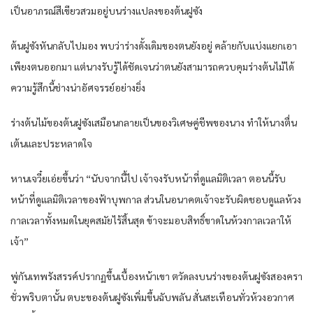
เป็นอาภรณ์สีเขียวสวมอยู่บนร่างแปลงของต้นฝูซัง
ต้นฝูซังหันกลับไปมอง พบว่าร่างดั้งเดิมของตนยังอยู่ คล้ายกับแบ่งแยกเอา
เพียงตนออกมา แต่นางรับรู้ได้ชัดเจนว่าตนยังสามารถควบคุมร่างต้นไม้ได้
ความรู้สึกนี้ช่างน่าอัศจรรย์อย่างยิ่ง
ร่างต้นไม้ของต้นฝูซังเสมือนกลายเป็นของวิเศษคู่ชีพของนาง ทำให้นางตื่น
เต้นและประหลาดใจ
หานเจวี๋ยเอ่ยขึ้นว่า “นับจากนี้ไป เจ้าจงรับหน้าที่ดูแลมิติเวลา ตอนนี้รับ
หน้าที่ดูแลมิติเวลาของฟ้าบุพกาล ส่วนในอนาคตเจ้าจะรับผิดชอบดูแลห้วง
กาลเวลาทั้งหมดในยุคสมัยไร้สิ้นสุด ข้าจะมอบสิทธิ์ขาดในห้วงกาลเวลาให้
เจ้า”
พู่กันเทพรังสรรค์ปรากฏขึ้นเบื้องหน้าเขา ตวัดลงบนร่างของต้นฝูซังสองครา
ชั่วพริบตานั้น ตบะของต้นฝูซังเพิ่มขึ้นฉับพลัน สั่นสะเทือนทั่วห้วงอวกาศ