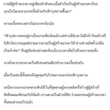
กาลมีผู้สร้างมรรคาอยู่เพียงห้าตัวตน เมื่อสำเร็จเป็นผู้สร้างมรรคาก็จะ
บุกเบิกโลกมหามรรคที่คล้ายกับฟ้าบุพกาลขึ้นมา”
หานเจวี๋ยตอบอย่างไม่อนาทรร้อนใจ
“ฟ้าบุพกาลคงอยู่มาเนิ่นนานเพียงใดแล้ว แต่ท่านใช้เวลาไม่ถึงห้าร้อยล้านปี
ก็เติบโตจากมนุษย์ธรรมดากลายเป็นผู้สร้างมรรคาได้ ท่านช่างเลิศล้ำเหลือ
เกินเจ้าค่ะ!” ต้นฝูซังเอ่ยอย่างสะท้อนใจ แววตาเต็มไปด้วยความตะลึง
นางก็อยากจะกลายเป็นตัวตนเช่นเดียวกับหานเจวี๋ยเช่นกัน
เมื่อเป็นเช่นนี้ทั้งสองจึงพูดคุยกันไปพลางออกท่องฟ้าบุพกาล
เหนือจากมหามรรคสามพันวิถี ในที่สุดสามผู้ทรงพลังครึ่งก้าวสู่ผู้สร้างก็
ตัดสินผลแพ้ชนะกันได้แล้ว หานฮวงเป็นฝ่ายมีชัย ร่างแยกของผู้สร้างมรรคา
ทั้งสองล่าถอยไปแล้ว