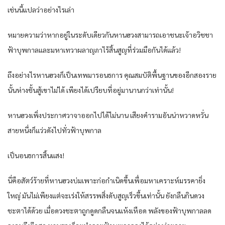
เช่นนี้แปลว่าอย่างไรเล่า
หมายความว่าหากอยู่ในระดับเดียวกันหานฮวงสามารถเอาชนะเจ้าอวิชชา
ฟ้าบุพกาลและมหาเทวาผลาญภาไร้สิ้นสูญที่ร่วมมือกันได้แล้ว!
ถึงอย่างไรหานฮวงก็เป็นเทพมารอนธการ คุณสมบัติพื้นฐานของอีกสองราย
นั้นห่างชั้นสู้เขาไม่ได้ เพียงได้เปรียบที่อยู่มานานกว่าเท่านั้น!
หานฮวงเพิ่งประกาศวาจาออกไปได้ไม่นาน เสียงคำรามอันน่าหวาดหวั่น
สายหนึ่งก็แว่วดังไปทั่วฟ้าบุพกาล
เป็นอนธการสิ้นแสง!
นี่คือสัตว์ร้ายที่หานฮวงบ่มเพาะก่อกำเนิดขึ้นเพื่อมหาเคราะห์มรรคายิ่ง
ใหญ่ มันไม่เพียงแต่จะเร่งให้สรรพสิ่งดับสูญเร็วขึ้นเท่านั้น ยังกลืนกินดวง
ชะตาได้ด้วย เมื่อดวงชะตาถูกดูดกลืนจนแห้งเหือด พลังของฟ้าบุพกาลลด