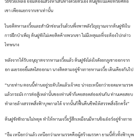
วิธีช่วยเหลือ ย่อมต้องแสวงหาเส้นทางด้วยตัวเอง ต้นฝูซังไม่เคยทรยศต่อ
เขา เพียงแยกจากเขาเท่านั้น
ในอดีตหานเจวี๋ยและสำนักซ่อนเร้นล้วนพึ่งพาพลังวิญญาณจากต้นฝูซังใน
การฝึกบำเพ็ญ ต้นฝูซังไม่เคยติดค้างพวกเขา ไม่มีเหตุผลที่จะต้องไปกล่าว
โทษนาง
หลังจากได้รับอนุญาตจากหานเจวี๋ยแล้ว ต้นฝูซังโล่งใจดังยกภูเขาออกจาก
อก เผยรอยยิ้มสดใสออกมา นางติดตามอยู่ข้างกายหานเจวี๋ย เดินเคียงกันไป
“นายท่าน ตอนนี้ท่านอยู่ระดับใดแล้วเจ้าคะ น่าจะเหนือกว่ายอดมหามรรค
แล้วกระมัง การต่อสู้เหล่านั้นของท่านข้าก็เคยสอดส่องเช่นกัน ท่านเคยสยบ
ทำลายล้างสรรพสิ่งฟ้าบุพกาลได้ จากนั้นก็ฟื้นคืนชีพให้สรรพสิ่งอีกครั้ง”
ต้นฝูซังซักถามไม่หยุด ทำให้หานเจวี๋ยรู้สึกเหมือนมีหานชิงเอ๋อร์อยู่ข้างกาย
“อืม เหนือกว่าแล้ว เหนือกว่ามหามรรคคือผู้สร้างมรรคา ยามนี้ทั่วทั้งฟ้าบุพ