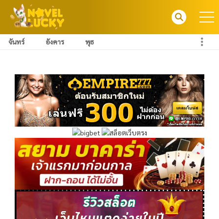
จันทร์
อังคาร
พุธ