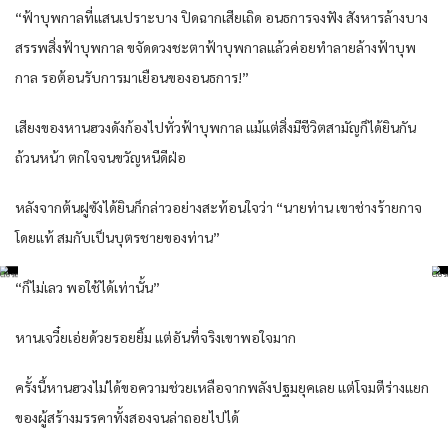
“ฟ้าบุพกาลที่แสนเปราะบาง ปิดฉากเสียเถิด อนธการจงฟัง สังหารล้างบาง
สรรพสิ่งฟ้าบุพกาล ขจัดดวงชะตาฟ้าบุพกาลแล้วค่อยทำลายล้างฟ้าบุพ
กาล รอต้อนรับการมาเยือนของอนธการ!”
เสียงของหานฮวงดังก้องไปทั่วฟ้าบุพกาล แม้แต่สิ่งมีชีวิตสามัญก็ได้ยินกัน
ถ้วนหน้า ตกใจจนขวัญหนีดีฝ่อ
หลังจากต้นฝูซังได้ยินก็กล่าวอย่างสะท้อนใจว่า “นายท่าน เขาช่างร้ายกาจ
โดยแท้ สมกับเป็นบุตรชายของท่าน”
“ก็ไม่เลว พอใช้ได้เท่านั้น”
หานเจวี๋ยเอ่ยด้วยรอยยิ้ม แต่อันที่จริงเขาพอใจมาก
ครั้งนี้หานฮวงไม่ได้ขอความช่วยเหลือจากพลังปฐมยุคเลย แต่โจมตีร่างแยก
ของผู้สร้างมรรคาทั้งสองจนล่าถอยไปได้