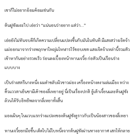
เขาก็ไม่อยากอ้อมค้อมเช่นกัน
ต้นฝูซังผงะไป เอ่ยว่า “แน่นอนว่าอยาก แต่ว่า…”
เอ่ยยังไม่ทันจบดีก็เกิดความเปลี่ยนแปลงขึ้นกับมันในทันที มีแสงสว่างเจิดจ้า
แผ่ออกมาจากร่างพฤกษาใหญ่มโหฬารไร้ขอบเขต แสงเจิดจ้าเหล่านี้รวมตัว
เข้าหากันอย่างรวดเร็ว ร่อนลงเบื้องหน้าหานเจวี๋ย ก่อตัวเป็นเรือนร่าง
แบบบาง
เป็นร่างสตรีนางหนึ่ง ผมดำขลับผิวขาวผ่อง เครื่องหน้างดงามล่มเมือง หว่าง
คิ้วแววตาเย็นชามีเค้าของลี่เหยาอยู่ นี่เป็นเรื่องปกติ อู้เต้าเจี้ยนและต้นฝูซัง
ล้วนได้รับอิทธิพลจากลี่เหยาทั้งสิ้น
มองเผินๆ ในแวบแรกร่างแปลงของต้นฝูซังดูราวกับเป็นน้องสาวของลี่เหยา
หานเจวี๋ยยกมือขึ้น เด็ดใบไม้ใบหนึ่งจากต้นฝูซังผ่านทางอากาศ เสกให้กลาย