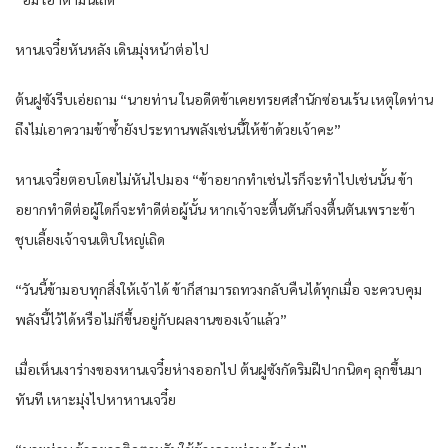
หานเจวี๋ยหันหลัง เดินมุ่งหน้าต่อไป
ต้นฝูซังรีบเอ่ยถาม “นายท่าน ในอดีตข้าเคยทรยศสำนักซ่อนเร้น เหตุใดท่าน
ถึงไม่เอาความข้าซ้ำยังประทานพลังเช่นนี้ให้ข้าด้วยเจ้าคะ”
หานเจวี๋ยตอบโดยไม่หันไปมอง “ข้าอยากทำเช่นไรก็จะทำไปเช่นนั้น ข้า
อยากทำดีต่อผู้ใดก็จะทำดีต่อผู้นั้น หากเจ้าจะตื้นตันก็จงตื้นตันเพราะข้า
ชุบเลี้ยงเจ้าจนเติบใหญ่เถิด
“วันนี้ข้ามอบทุกสิ่งให้เจ้าได้ ข้าก็สามารถทวงกลับคืนได้ทุกเมื่อ จะควบคุม
พลังนี้ไว้ได้หรือไม่ก็ขึ้นอยู่กับผลงานของเจ้าแล้ว”
เมื่อเห็นเงาร่างของหานเจวี๋ยห่างออกไป ต้นฝูซังกัดริมฝีปากนิดๆ ลุกขึ้นมา
ทันที เหาะมุ่งไปหาหานเจวี๋ย