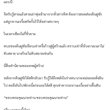
แถบนี้
จิตรับรู้สายแล้วสายเล่าพุ่งเข้ามาจากทั่วสารทิศ ต้องการสอดส่องต้นฝูซัง
แต่ถูกหานเจวี๋ยสกัดกั้นไว้ได้อย่างสบายๆ
ในเวลาเพียงไม่กี่ชั่วยาม
ตบะของต้นฝูซังเทียบเท่าครึ่งก้าวสู่ผู้สร้างแล้ว ตราบเท่าที่ห้วงกาลเวลาไม่
ดับสลาย นางก็จะไม่ดับสลายเช่นกัน
นี่คือคำนิยามของเทพผู้สร้าง!
หลังจากต้นฝูซังได้สติกลับมา รับรู้ได้ถึงพลังในร่างตน นางเหม่อลอยดั่งฝัน
ไป ตะลึงงันไปพักหนึ่งก่อนจะได้สติ คุกเข่าคารวะหานเจวี๋ยอย่างตื้นตัน
“ขอบพระคุณนายท่าน ขอบพระคุณนายท่าน”
“อืม เอาตามนี้เถิด”