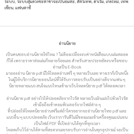
ระบบ
,
ระบบสุ่มดวงชะตาข้าจะเป็นอมตะ
,
สัตว์เทพ
,
ฮาเร็ม
,
เกิดใหม่
,
เทพ
เซียน
,
แฟนตาซี
อ่านนิยาย
เป็นคนชอบอ่านนิยายใช่ไหม ? ไม่ต้องเปลืองงบค่าหนังสือแบบเล่มตลอด
ก็ได้ เพราะราคาต่อเล่มก็หลายร้อยเลย สำหรับสายประหยัดงบหรือชอบ
อ่านเป็น E-Book
มาลองอ่าน นิยาย pdf มีให้โหลดอ่านฟรี ๆ หลายเว็บเลย ทางเราก็เป็นหนึ่ง
ในผู้ให้บริการนิยายออนไลน์ที่ได้รับการตอบรับเป็นอย่างดีจากแฟน ๆ
นิยายหลายแนว สนใจแนวไหนเข้ามาเว็บโหลดนิยาย pdf ได้ตลอดเวลา
อ่านนิยาย pdf อย่างไรให้ปลอดภัยจากไวรัส หลายเว็บมักแฝงไปด้วยไวรัส
เข้ามือถือเข้าคอมพิวเตอร์จากไฟล์ต่าง ๆ
ที่ปล่อยให้โหลดนิยายอ่านฟรีแต่ถ้าใครอยากจะอ่านนิยายไทย pdf และ
แนวอื่น ๆ แบบปลอดภัย เว็บเราการันตีไม่มีของแถมเข้าเครื่องคุณแน่นอน
เป็นไฟล์ PDF ที่เปิดอ่านได้ทุกที่ทุกเวลา
โหลดเก็บไว้อ่านได้ตามที่สะดวกเลยรอบรับการอ่านในทุกอุปกรณ์ จะเป็น