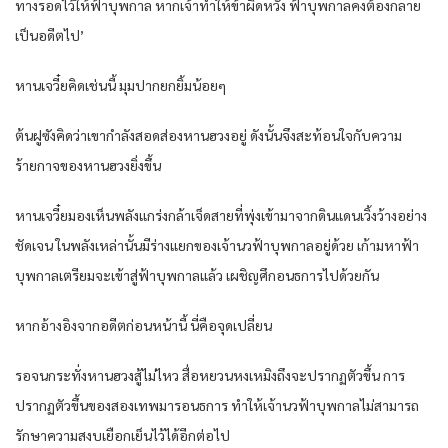
ทางรอดไว้ให้ฟ้าบุพกาล หากเจ้าทำให้ข้าผิดหวัง ฟ้าบุพกาลคงต้องกลาย
เป็นอดีตไป’
หานเจวี๋ยคิดเช่นนี้ มุมปากยกยิ้มน้อยๆ
ต้นฝูซังคิดว่าเขากำลังสอดส่องหานฮวงอยู่ ดังนั้นจึงสะท้อนใจกับความ
ร้ายกาจของหานฮวงยิ่งขึ้น
หานเจวี๋ยมองเห็นพลังแกร่งกล้าเจ็ดสายที่พุ่งเข้ามาจากดินแดนเวิ้งว้างอย่าง
ชัดเจน ในพลังเหล่านั้นมีร่างแยกของเจ้านวฟ้าบุพกาลอยู่ด้วย เก้ามหาฟ้า
บุพกาลเตรียมจะเข้าสู่ฟ้าบุพกาลแล้ว เผชิญศึกอนธการไปด้วยกัน
หากอ้างอิงจากอดีตก่อนหน้านี้ นี่คือจุดเปลี่ยน
รอจนกระทั่งหานฮวงสู้ไม่ไหว สื่อหยวนหงเหมิงถึงจะปรากฏตัวขึ้น การ
ปรากฏตัวขึ้นของสองเทพมารอนธการ ทำให้เจ้านวฟ้าบุพกาลไม่สามารถ
รักษาความสงบเยือกเย็นไว้ได้อีกต่อไป