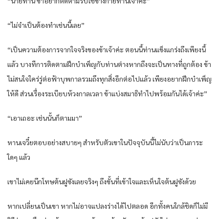
“นายท่าน ข้าอยากติดตามรับใช้ข้างกายท่านเจ้าค่ะ”
“ไม่จำเป็นต้องทำเช่นนี้เลย”
“เป็นความต้องการจากใจจริงของข้าเจ้าค่ะ ตอนนี้ท่านแข็งแกร่งถึงเพียงนี้
แล้ว บางทีการติดตามฝึกบำเพ็ญกับท่านต่างหากถึงจะเป็นทางที่ถูกต้อง ข้า
ไม่สนใจใคร่รู่ต่อฟ้าบุพกาลรวมถึงทุกสิ่งอีกต่อไปแล้ว เพียงอยากฝึกบำเพ็ญ
ให้ดี ส่วนเรื่องระเบียบห้วงกาลเวลา ข้าแบ่งสมาธิทำไปพร้อมกันได้เจ้าค่ะ”
“เอาเถอะ เช่นนั้นก็ตามมา”
หานเจวี๋ยตอบอย่างสบายๆ สำหรับตัวเขาในปัจจุบันนี้ไม่นับว่าเป็นภาระ
ใดๆ แล้ว
เขาไม่เคยนึกโทษต้นฝูซังเลยจริงๆ ถึงขั้นที่เข้าใจและเห็นใจต้นฝูซังด้วย
หากเปลี่ยนเป็นเขา หากไม่อาจแปลงร่างได้ไปตลอด อีกทั้งคนใกล้ชิดก็ไม่มี