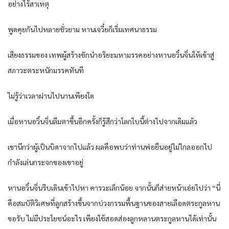
อย่างไร้สาเหตุ
พูดคุยกันไปหลายชั่วยาม หานเจวี๋ยก็เริ่มเทศนาธรรม
เสียงธรรมของ เทพผู้สร้างชักนำอริยะมหามรรคอย่างหานอวิ๋นจิ่นให้เข้าสู่
สภาวะตระหนักมรรคทันที
ไม่รู้ว่าเวลาผ่านไปนานเพียงใด
เมื่อหานอวิ๋นจิ่นลืมตาขึ้นอีกครั้งก็รู้สึกว่าโลกใบนี้ต่างไปจากเดิมแล้ว
เขานึกว่าผู้เป็นบิดาจากไปแล้ว ผลคือพบว่าท่านพ่อยืนอยู่ไม่ไกลออกไป
กำลังเล่นกระจกของเขาอยู่
หานอวิ๋นจิ่นรีบเดินเข้าไปหา คารวะเล็กน้อย จากนั้นก็ส่ายหน้าเอ่ยไปว่า “นี่
คือสมบัติวิเศษที่ลูกสร้างขึ้นจากบ่วงกรรมพื้นฐานของสายเลือดตระกูลหาน
ขอรับ ไม่มีประโยชน์อะไร เพียงใช้สอดส่องลูกหลานตระกูลหานได้เท่านั้น