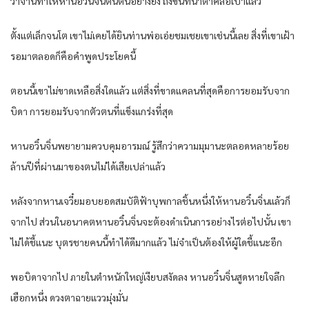
วาจานี้ทำให้หานอวิ๋นจิ่นตื้นตันอย่างยิ่ง ถึงขั้นที่น้ำตาคลอเบ้าแล้ว
ตั้งแต่เล็กจนโต เขาไม่เคยได้ยินท่านพ่อเอ่ยชมเชยเขาเช่นนี้เลย สิ่งที่เขาเฝ้า
รอมาตลอดก็คือคำพูดประโยคนี้
ตอนนี้เขาไม่ขาดเหลือสิ่งใดแล้ว แต่สิ่งที่ขาดแคลนที่สุดคือการยอมรับจาก
บิดา การยอมรับจากตัวตนที่แข็งแกร่งที่สุด
หานอวิ๋นจิ่นพยายามควบคุมอารมณ์ รู้สึกว่าความมุมานะตลอดหลายร้อย
ล้านปีที่ผ่านมาของตนไม่ได้เสียเปล่าแล้ว
หลังจากหานเจวี๋ยมอบยอดสมบัติฟ้าบุพกาลชิ้นหนึ่งให้หานอวิ๋นจิ่นแล้วก็
จากไป ส่วนในอนาคตหานอวิ๋นจิ่นจะต้องดำเนินการอย่างไรต่อไปนั้น เขา
ไม่ได้ชี้แนะ บุตรชายคนนี้ทำได้ดีมากแล้ว ไม่จำเป็นต้องให้ผู้ใดชี้แนะอีก
พอบิดาจากไป ภายในตำหนักใหญ่เงียบสงัดลง หานอวิ๋นจิ่นสูดหายใจลึก
เฮือกหนึ่ง ดวงตาฉายแววมุ่งมั่น