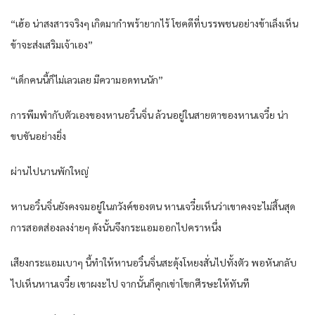
“เฮ้อ น่าสงสารจริงๆ เกิดมากำพร้ายากไร้ โชคดีที่บรรพชนอย่างข้าเล็งเห็น
ข้าจะส่งเสริมเจ้าเอง”
“เด็กคนนี้ก็ไม่เลวเลย มีความอดทนนัก”
การพึมพำกับตัวเองของหานอวิ๋นจิ่น ล้วนอยู่ในสายตาของหานเจวี๋ย น่า
ขบขันอย่างยิ่ง
ผ่านไปนานพักใหญ่
หานอวิ๋นจิ่นยังคงจมอยู่ในภวังค์ของตน หานเจวี๋ยเห็นว่าเขาคงจะไม่สิ้นสุด
การสอดส่องลงง่ายๆ ดังนั้นจึงกระแอมออกไปคราหนึ่ง
เสียงกระแอมเบาๆ นี้ทำให้หานอวิ๋นจิ่นสะดุ้งโหยงสั่นไปทั้งตัว พอหันกลับ
ไปเห็นหานเจวี๋ย เขาผงะไป จากนั้นก็คุกเข่าโขกศีรษะให้ทันที