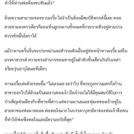
ทำให้ท่านพ่อต้องขบขันแล้ว”
ด้วยความสามารถของหานเจวี๋ย ไม่จำเป็นต้องมีสมบัติพรรค์นี้เลย ทอด
สายตามองคราเดียวก็มองเห็นลูกหลานทั้งหมดที่กระจายตัวอยู่ตามปวง
สวรรค์หมื่นโลกาได้
แม้ว่าหานอวิ๋นจิ่นจะประหม่าและสำรวมตัวเมื่ออยู่ต่อหน้าหานเจวี๋ย แต่ใน
มรรคาสวรรค์ ความทรงอำนาจของเขาอยู่ในลำดับชั้นเดียวกันกับเหล่า
อริยะรุ่นอาวุโสเลยทีเดียว
หานเจวี๋ยเอ่ยด้วยรอยยิ้ม “ไม่เลวเลย จะว่าไป ที่ตระกูลหานแตกกิ่งก้าน
สาขาออกไปได้ล้วนเป็นผลงานของเจ้า ถึงเจ้าจะไม่ได้มีคุณสมบัติในการ
บำเพ็ญเช่นเดียวกับพี่ชายพี่สาว แต่ความมานะและทุ่มเทของเจ้าอยู่ใน
สายตาของพ่อมาตลอด พ่อพอใจมาก ในบรรดาบุตรธิดาของพ่อเจ้าคือคน
ที่ทำให้พ่อพึงพอใจและมีความหวังที่สุด”