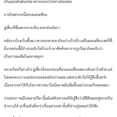
เป็นแผ่นดินผืนหนึ่ง ขยายออกไปอย่างต่อเนื่อง
ภายในฟากหนึ่งของแดนเซียน
ฉู่เสี่ยวชีขี่เมฆาเหาะเหิน ออกท่องโลกา
หลังจากโบยบินขึ้นมา เขาออกตามหาถังหว่านไปทั่ว แต่ในแดนเซียน สตรีที่
มีนามเช่นนี้มีจำนวนนับไม่ถ้วน ถ้าอาศัยค้นหาจากรูปโฉม ยังคงนับว่า
เป็นการงมเข็มในมหาสมุทร
หลายร้อยปีผ่านไป ฉู่เสี่ยวชีออกท่องเที่ยวแดนเซียนพลางค้นหาไปด้วย แต่
ไม่เคยพบเบาะแสร่องรอยของถังหว่านเลย แต่เขากลับไม่ได้รู้สึกสิ้นหวัง
เนื่องจากเขาได้รับโอกาสวาสนาไม่น้อย พลังเพิ่มขึ้นอย่างรวดเร็วตลอดมา
ประสบการณ์ในหลายปีมานี้แม้แต่ตัวเขาเองก็ยังรู้สึกว่ามีสีสันและคู่ควรเป็น
ตำนานได้ น่าตื่นเต้นยิ่งกว่าเรื่องเล่าเหล่านั้นที่ท่านปู่เคยเล่าให้ฟัง