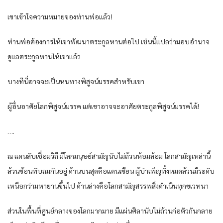
เขาเข้าใจความหมายของท่านพ่อแล้ว!
ท่านพ่อต้องการให้เขาพัฒนาตระกูลหานต่อไป เช่นนี้แปลว่ามอบอำนาจ
ดูแลตระกูลหานให้เขาแล้ว
บางทีนี่อาจจะเป็นหนทางพิสูจน์มรรคสำหรับเขา
ผู้อื่นอาศัยโลกพิสูจน์มรรค แต่เขาอาจจะอาศัยตระกูลพิสูจน์มรรคได้!
….
ณ แดนลับเชื่อมวิถี มีโลกมนุษย์สามัญนับไม่ถ้วนห้อมล้อม โลกสามัญเหล่านี้
ล้วนซ้อนทับถมกันอยู่ ด้านบนสุดคือแดนเซียน ผู้บำเพ็ญทั้งหมดล้วนมีระดับ
เหนือกว่ามหายานขึ้นไป ด้านล่างคือโลกสามัญสรรพสิ่งดำเนินทุกขเวทนา
ส่วนในพื้นที่ศูนย์กลางของโลกมากมาย มีแผ่นศิลานับไม่ถ้วนก่อตัวกันกลาย