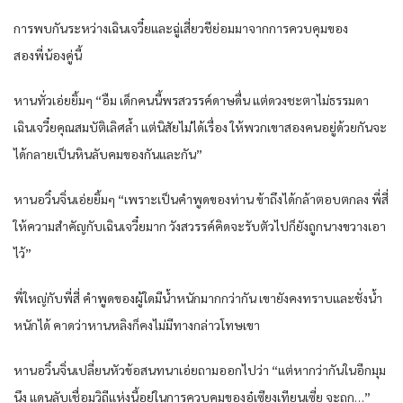
การพบกันระหว่างเฉินเจวี๋ยและฉู่เสี่ยวชีย่อมมาจากการควบคุมของ
สองพี่น้องคู่นี้
หานทั่วเอ่ยยิ้มๆ “อืม เด็กคนนี้พรสวรรค์ดาษดื่น แต่ดวงชะตาไม่ธรรมดา
เฉินเจวี๋ยคุณสมบัติเลิศล้ำ แต่นิสัยไม่ได้เรื่อง ให้พวกเขาสองคนอยู่ด้วยกันจะ
ได้กลายเป็นหินลับคมของกันและกัน”
หานอวิ๋นจิ่นเอ่ยยิ้มๆ “เพราะเป็นคำพูดของท่าน ข้าถึงได้กล้าตอบตกลง พี่สี่
ให้ความสำคัญกับเฉินเจวี๋ยมาก วังสวรรค์คิดจะรับตัวไปก็ยังถูกนางขวางเอา
ไว้”
พี่ใหญ่กับพี่สี่ คำพูดของผู้ใดมีน้ำหนักมากกว่ากัน เขายังคงทราบและชั่งน้ำ
หนักได้ คาดว่าหานหลิงก็คงไม่มีทางกล่าวโทษเขา
หานอวิ๋นจิ่นเปลี่ยนหัวข้อสนทนาเอ่ยถามออกไปว่า “แต่หากว่ากันในอีกมุม
นึง แดนลับเชื่อมวิถีแห่งนี้อยู่ในการควบคุมของอู๋เซียงเทียนเซี่ย จะถูก…”