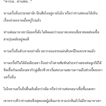
“คารวะ…ท่านพ่อ…”
หานอวิ๋นจิ่นประหม่านัก นึกเสียใจอยู่ภายในใจ หรือว่าท่านพ่อจะได้เห็น
เรื่องน่าละอายเมื่อครู่ไปแล้ว
ท่านพ่อมาหาเขาน้อยครั้งยิ่ง ไม่คิดเลยว่าจะมาพบตอนที่เขาสอดส่องเชื้อ
สายรุ่นหลังอยู่พอดี
หานอวิ๋นจิ่นอับอายอย่างยิ่ง อยากจะแทรกแผ่นดินหนีใจแทบขาดแล้ว
หานเจวี๋ยก็ไม่ได้ล้อเลียนเขา ถึงอย่างไรสายสัมพันธ์ระหว่างสองพ่อลูกก็มิได้
ชิดเชื้อกันเหมือนเขากับฉู่เสี่ยวชี เขาเริ่มสอบถามสถานการณ์ในช่วงนี้ของหา
นอวิ๋นจิ่น
ในใจหานอวิ๋นจิ่นตื่นเต้นยิ่งกว่าเดิม หรือว่าท่านพ่อจะมาเพื่อชี้แนะเขา
เขาทราบดีว่าท่านพ่อคือสุดยอดผู้แข็งแกร่ง ตามปกติแล้วไม่มีทางมาหาเขา