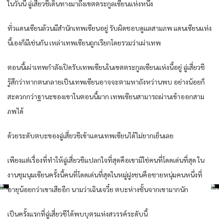
ในวันนี้ ฉู่เสี่ยวชีเดินทางมาถึงเขตตระกูลเซียนแห่งหนึ่ง
ทั่วแดนเซียนล้วนมีสำนักเทพเซียนอยู่ รับผิดชอบดูแลสามภพ แดนเซียนแห่ง
นี้เองก็มีเช่นกัน เหล่าเทพเซียนถูกเรียกโดยรวมว่าเผ่าเทพ
ตอนนี้เผ่าเทพกำลังเปิดรับเทพเซียนในเขตตระกูลเซียนแห่งนี้อยู่ ฉู่เสี่ยวชี
รู้สึกว่าหากตนกลายเป็นเทพเซียนอาจจะตามหาถังหว่านพบ อย่างน้อยก็
สะดวกกว่าฐานะของเขาในตอนนี้มาก เทพเซียนสามารถผ่านเข้าออกสาม
ภพได้
ด้วยระดับตบะของฉู่เสี่ยวชีเข้าแดนเทพเซียนได้ไม่ยากเย็นเลย
เพียงแต่เรื่องที่ทำให้ฉู่เสี่ยวชีแปลกใจที่สุดคือเขามิใช่คนที่โดดเด่นที่สุด ใน
งานชุมนุมเซียนครั้งนี้คนที่โดดเด่นที่สุดในหมู่ฝูงชนคือชายหนุ่มคนหนึ่งที่
อายุน้อยกว่าเขาเสียอีก นามว่าเฉินเจวี๋ย ตบะห่างชั้นจากเขามากนัก
เป็นครั้งแรกที่ฉู่เสี่ยวชีได้พบบุตรแห่งสวรรค์ระดับนี้