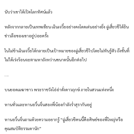
นับว่าเขาได้เปิดโลกทัศน์แล้ว
หลังจากกลายเป็นเทพเซียน เฉินเจวี๋ยอย่างคงโดดเด่นอย่างยิ่ง ฉู่เสี่ยวชีได้ยิน
ข่าวลือของเขาอยู่บ่อยครั้ง
ในไม่ช้าเฉินเจวี๋ยได้กลายเป็นเป้าหมายของฉู่เสี่ยวชีไปโดยไม่ทันรู้ตัว ถึงขั้นที่
ไม่ได้เร่งร้อนจะตามหาถังหว่านขนาดนั้นอีกต่อไป
….
บนยอดเมฆาขาว พระราชวังโอ่อ่าดั่งดาวฤกษ์ ภายในสวนแห่งหนึ่ง
หานทั่วและหานอวิ๋นจิ่นสองพี่น้องกำลังร่ำสุรากันอยู่
หานอวิ๋นจิ่นถามด้วยความอยากรู้ “ฉู่เสี่ยวชีคนนี้คือศิษย์ของพี่ใหญ่หรือ
คุณสมบัติธรรมดานัก”