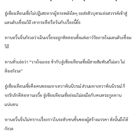
อู๋เซียงเทียนเซี่ยไม่ปฏิเสธหากผู้ทรงพลังใดๆ จะส่งตัวบุตรแห่งสวรรค์เข้าสู่
แดนลับเชื่อมวิถี เขากระตือรือร้นกับเรื่องนี้ยิ่ง
หานอวิ๋นจิ่นกังวลว่าเฉินเจวี๋ยจะถูกตัดตอนตั้งแต่เยาว์วัยภายในแดนลับเชื่อม
วิถี
หานทั่วเอ่ยว่า “วางใจเถอะ ข้ากับอู๋เซียงเทียนเซี่ยมีสายสัมพันธ์ไม่เลว ไม่
ต้องกังวล”
อู๋เซียงเทียนเซี่ยคือคนของมหาเทวาพ้นนิวรณ์ ส่วนมหาเทวาพ้นนิวรณ์ ก็
จงรักภักดีต่อหานเจวี๋ย อู๋เซียงเทียนเซี่ยย่อมไม่ลงมือกับคนตระกูลหาน
แน่นอน
หานอวิ๋นจิ่นไม่ทราบเรื่องราวในระดับชนชั้นของผู้สร้างมรรคา ดังนั้นถึงได้
กังวล