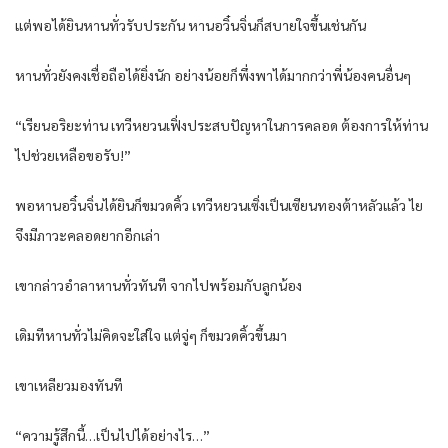
แต่พอได้ยินหานทั่วรับประกัน หานอวิ๋นจิ่นก็สบายใจขึ้นเช่นกัน
หานทั่วยังคงเชื่อถือได้ยิ่งนัก อย่างน้อยก็พึ่งพาได้มากกว่าพี่น้องคนอื่นๆ
“เรียนอริยะท่าน เทวีหยวนเฟิ่งประสบปัญหาในการคลอด ต้องการให้ท่าน
ไปช่วยเหลือขอรับ!”
พอหานอวิ๋นจิ่นได้ยินก็ขมวดคิ้ว เทวีหยวนเซิ่งเป็นเซียนทองต้าหลัวแล้ว ไย
จึงมีภาวะคลอดยากอีกเล่า
เขากล่าวอำลาหานทั่วทันที จากไปพร้อมกับลูกน้อง
เดิมทีหานทั่วไม่คิดจะใส่ใจ แต่จู่ๆ ก็ขมวดคิ้วขึ้นมา
เขาเหลียวมองทันที
“ความรู้สึกนี้…เป็นไปได้อย่างไร…”