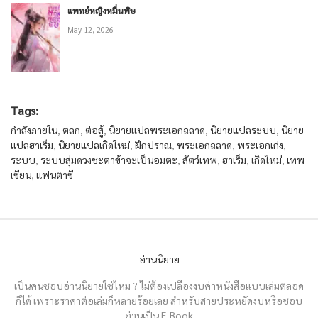
แพทย์หญิงหมื่นพิษ
May 12, 2026
Tags:
กำลังภายใน
,
ตลก
,
ต่อสู้
,
นิยายแปลพระเอกฉลาด
,
นิยายแปลระบบ
,
นิยาย
แปลฮาเร็ม
,
นิยายแปลเกิดใหม่
,
ฝึกปราณ
,
พระเอกฉลาด
,
พระเอกเก่ง
,
ระบบ
,
ระบบสุ่มดวงชะตาข้าจะเป็นอมตะ
,
สัตว์เทพ
,
ฮาเร็ม
,
เกิดใหม่
,
เทพ
เซียน
,
แฟนตาซี
อ่านนิยาย
เป็นคนชอบอ่านนิยายใช่ไหม ? ไม่ต้องเปลืองงบค่าหนังสือแบบเล่มตลอด
ก็ได้ เพราะราคาต่อเล่มก็หลายร้อยเลย สำหรับสายประหยัดงบหรือชอบ
อ่านเป็น E-Book