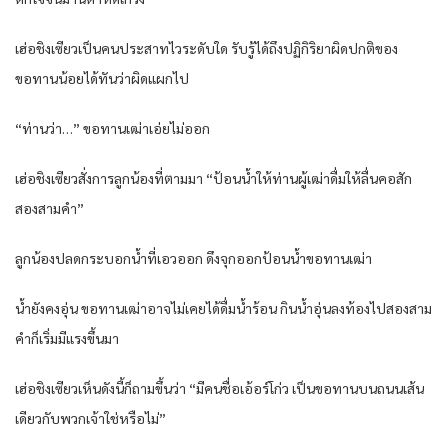
เฮ่อชิงเซียวเป็นคนประสาทไวระดับใด รับรู้ได้ถึงปฏิกิริยาผิดปกติของ
ขอทานน้อยได้ทันว่าผิดแผกไป
“ท่านว่า…” ขอทานเฒ่าเอ่ยไม่ออก
เฮ่อชิงเซียวสั่งการลูกน้องที่ตามมา “ป้อนน้ำให้ท่านผู้เฒ่าดื่มให้ลื่นคอสัก
สองสามคำ”
ลูกน้องปลดกระบอกน้ำที่เอวออก ดึงจุกออกป้อนน้ำขอทานเฒ่า
น้ำยังคงอุ่น ขอทานเฒ่าอาจไม่เคยได้ดื่มน้ำร้อน กินน้ำอุ่นลงท้องไปสองสาม
คำก็เริ่มมีแรงขึ้นมา
เฮ่อชิงเซียวเห็นดังนี้ก็ถามขึ้นว่า “มีคนชื่อเอ้อร์โก่ว เป็นขอทานบนถนนเส้น
เดียวกับพวกเจ้าใช่หรือไม่”