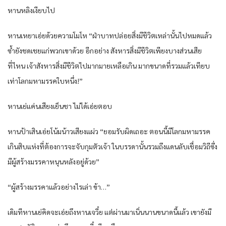
หานหลิงเงียบไป
หานเหยาเอ่ยด้วยความโมโห “ฝ่าบาทปล่อยสิ่งมีชีวิตเหล่านั้นไปหมดแล้ว
ซ้ำยังชดเชยแก่พวกเขาด้วย อีกอย่าง สังหารสิ่งมีชีวิตเพียงบางส่วนเสีย
ที่ไหน เจ้าสังหารสิ่งมีชีวิตไปมากมายเหลือเกิน มากขนาดที่รวมแล้วเทียบ
เท่าโลกมหามรรคใบหนึ่ง!”
หานเย่แค่นเสียงเย็นชา ไม่ได้เอ่ยตอบ
หานป้าเสินเอ่ยโน้มน้าวเสียงแผ่ว “ยอมรับผิดเถอะ ตอนนี้มีโลกมหามรรค
เกินสิบแห่งที่ต้องการจะจับกุมตัวเจ้า ในบรรดานั้นรวมถึงแดนลับเชื่อมวิถีซึ่ง
มีผู้สร้างมรรคาหนุนหลังอยู่ด้วย”
“ผู้สร้างมรรคาแล้วอย่างไรเล่า ข้า…”
เดิมทีหานเย่คิดจะเอ่ยถึงหานเจวี๋ย แต่ผ่านมาเนิ่นนานขนาดนี้แล้ว เขายังมี