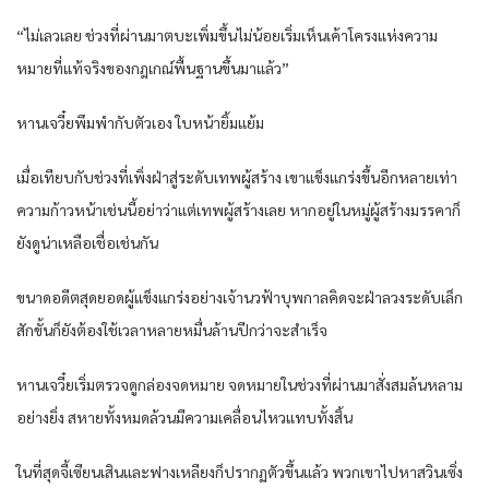
“ไม่เลวเลย ช่วงที่ผ่านมาตบะเพิ่มขึ้นไม่น้อยเริ่มเห็นเค้าโครงแห่งความ
หมายที่แท้จริงของกฎเกณ์พื้นฐานขึ้นมาแล้ว”
หานเจวี๋ยพึมพำกับตัวเอง ใบหน้ายิ้มแย้ม
เมื่อเทียบกับช่วงที่เพิ่งฝ่าสู่ระดับเทพผู้สร้าง เขาแข็งแกร่งขึ้นอีกหลายเท่า
ความก้าวหน้าเช่นนี้อย่าว่าแต่เทพผู้สร้างเลย หากอยู่ในหมู่ผู้สร้างมรรคาก็
ยังดูน่าเหลือเชื่อเช่นกัน
ขนาดอดีตสุดยอดผู้แข็งแกร่งอย่างเจ้านวฟ้าบุพกาลคิดจะฝ่าลวงระดับเล็ก
สักขั้นก็ยังต้องใช้เวลาหลายหมื่นล้านปีกว่าจะสำเร็จ
หานเจวี๋ยเริ่มตรวจดูกล่องจดหมาย จดหมายในช่วงที่ผ่านมาสั่งสมล้นหลาม
อย่างยิ่ง สหายทั้งหมดล้วนมีความเคลื่อนไหวแทบทั้งสิ้น
ในที่สุดจี้เซียนเสินและฟางเหลียงก็ปรากฏตัวขึ้นแล้ว พวกเขาไปหาสวินเซิ่ง