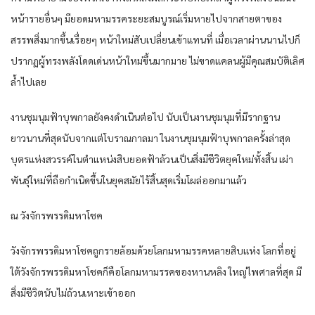
หน้ารายอื่นๆ มียอดมหามรรคระยะสมบูรณ์เริ่มหายไปจากสายตาของ
สรรพสิ่งมากขึ้นเรื่อยๆ หน้าใหม่สับเปลี่ยนเข้าแทนที่ เมื่อเวลาผ่านนานไปก็
ปรากฏผู้ทรงพลังโดดเด่นหน้าใหม่ขึ้นมากมาย ไม่ขาดแคลนผู้มีคุณสมบัติเลิศ
ล้ำไปเลย
งานชุมนุมฟ้าบุพกาลยังคงดำเนินต่อไป นับเป็นงานชุมนุมที่มีรากฐาน
ยาวนานที่สุดนับจากแต่โบราณกาลมา ในงานชุมนุมฟ้าบุพกาลครั้งล่าสุด
บุตรแห่งสวรรค์ในตำแหน่งสิบยอดฟ้าล้วนเป็นสิ่งมีชีวิตยุคใหม่ทั้งสิ้น เผ่า
พันธุ์ใหม่ที่ถือกำเนิดขึ้นในยุคสมัยไร้สิ้นสุดเริ่มโผล่ออกมาแล้ว
ณ วังจักรพรรดิมหาโชค
วังจักรพรรดิมหาโชคถูกรายล้อมด้วยโลกมหามรรคหลายสิบแห่ง โลกที่อยู่
ใต้วังจักรพรรดิมหาโชคก็คือโลกมหามรรคของหานหลิง ใหญ่ไพศาลที่สุด มี
สิ่งมีชีวิตนับไม่ถ้วนเหาะเข้าออก