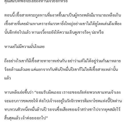
คุณสมบัติพอจะเอ่ยถึงหานเจวี๋ยอีกหรือ
ตอนนี้ เชื้อสายตระกูลหานที่ผงาดขึ้นมาเป็นผู้ทรงพลังมีมากมายเหลือเกิน
เชื้อสายที่เคยฝ่ามหาเคราะห์มรรคายิ่งใหญ่อย่างเขาไม่ได้ดูโดดเด่นถึงเพียง
นั้นอีกต่อไปแล้ว หานเจวี๋ยจะยังให้ความเอ็นดูเขาจริงๆ น่ะหรือ
หานเย่ไม่มีความมั่นใจเลย
ถึงอย่างไรเขาก็มีเชื้อสายทายาทเช่นกัน อย่าว่าแต่ไม่ได้อยู่ร่วมกันมาหลาย
ร้อยล้านแล้วเลย แค่แยกจากกันพันปีหมื่นปีเขาก็ไม่ไยดีเชื้อสายเหล่านั้น
แล้ว
หานหลิงเอ่ยขึ้นว่า “ยอมรับผิดเถอะ เราจะขออภัยต่อพวกเขาแทนเจ้าเอง
จะมอบการชดเชยให้ ต่อไปเจ้าจงอยู่ในวังจักรพรรดิมหาโชคแห่งนี้ปิดด่าน
ทบทวนตัวหนึ่งหมื่นล้านปี รอจนชื่อเสียงของเจ้าสร่างซาไปจากยุคสมัยไร้
สิ้นสุดแล้ว เจ้าค่อยออกไป”