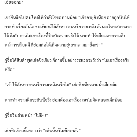
เอ่ยออกมา
เขายื่นมือไปตบไหล่ให้กำลังใจขอทานน้อย “เจ้าอายุยังน้อย อาจถูกบีบให้
กระทำเรื่องอันใด ขอเพียงมิได้สังหารคนหรือวางเพลิง ล้วนลงโทษสถานเบา
ได้ ถึงกับอาจไม่เอาเรื่องที่ปิดบังความจริงได้ หากทำให้เสียเวลาความคืบ
หน้าการสืบคดี ก็ย่อมก่อให้เกิดความยุ่งยากตามมายิ่งกว่า”
กู่จื่อได้ยินคำพูดเฮ่อชิงเซียว ก็ถามขึ้นอย่างระแวดระวังว่า “ไม่เอาเรื่องจริง
หรือ”
“เจ้าได้สังหารคนหรือวางเพลิงหรือไม่” เฮ่อชิงเซียวถามน้ำเสียงเข้ม
หากทำความคิดระดับนี้จริง ย่อมต้องเอาเรื่อง เขาไม่คิดหลอกเด็กน้อย
กู่จื่อรีบส่ายหน้า “ไม่มีๆ!”
เฮ่อชิงเซียวยิ้มกล่าวว่า “เช่นนั้นก็ไม่ต้องกลัว”