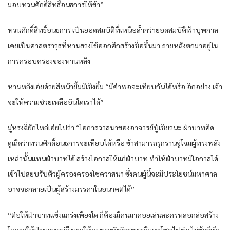
มอบทวนศักดิ์สิทธิ์อนธการให้ข้า”
ทวนศักดิ์สิทธิ์อนธการ เป็นยอดสมบัติที่เหนือล้ำกว่ายอดสมบัติฟ้าบุพกาล
เคยเป็นศาสตราวุธที่หานฮวงใช้ออกศึกสร้างชื่อขึ้นมา ภายหลังตกมาอยู่ใน
การครอบครองของหานหลิง
หานหลิงเอ่ยด้วยสีหน้ายิ้มมิเชิงยิ้ม “มีค่าพอจะเทียบกันได้หรือ อีกอย่าง เจ้า
จะให้ความช่วยเหลืออันใดเราได้”
มู่หรงฉี่ยักไหล่เอ่ยไปว่า “โอกาสวาสนาของอาจารย์ปู่เชียวนะ ฝ่าบาทคิด
ดูเถิดว่าทวนศักดิ์อนธการจะเทียบได้หรือ ข้าสามารถรุกรานจู่โจมผู้ทรงพลัง
เหล่านั้นแทนฝ่าบาทได้ สร้างโอกาสให้แก่ฝ่าบาท ทำให้ฝ่าบาทมีโอกาสได้
เข้าไปสยบรับตัวผู้ครองครองโชควาสนา ซึ่งคนผู้นี้จะมีประโยชน์มหาศาล
อาจจะกลายเป็นผู้สร้างมรรคาในอนาคตได้”
“ต่อให้ฝ่าบาทแข็งแกร่งเพียงใด ก็ต้องมีคนมาคอยเล่นละครหลอกล่อสร้าง
โอกาสให้ฝ่าบาทอยู่ดี หากให้คนของวังจักรพรรดิมหาโชคไปทำ ไม่ช้าก็เร็ว