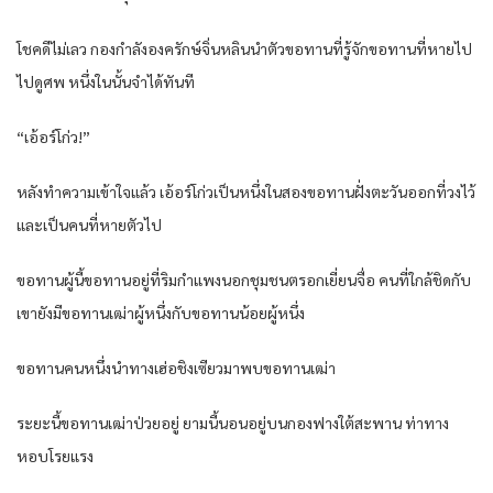
โชคดีไม่เลว กองกำลังองครักษ์จิ่นหลินนำตัวขอทานที่รู้จักขอทานที่หายไป
ไปดูศพ หนึ่งในนั้นจำได้ทันที
“เอ้อร์โก่ว!”
หลังทำความเข้าใจแล้ว เอ้อร์โก่วเป็นหนึ่งในสองขอทานฝั่งตะวันออกที่วงไว้
และเป็นคนที่หายตัวไป
ขอทานผู้นี้ขอทานอยู่ที่ริมกำแพงนอกชุมชนตรอกเยี่ยนจื่อ คนที่ใกล้ชิดกับ
เขายังมีขอทานเฒ่าผู้หนึ่งกับขอทานน้อยผู้หนึ่ง
ขอทานคนหนึ่งนำทางเฮ่อชิงเซียวมาพบขอทานเฒ่า
ระยะนี้ขอทานเฒ่าป่วยอยู่ ยามนี้นอนอยู่บนกองฟางใต้สะพาน ท่าทาง
หอบโรยแรง