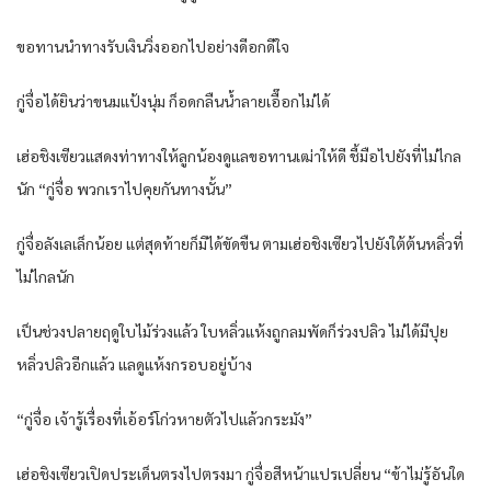
ขอทานนำทางรับเงินวิ่งออกไปอย่างดีอกดีใจ
กู่จื่อได้ยินว่าขนมแป้งนุ่ม ก็อดกลืนน้ำลายเอื๊อกไม่ได้
เฮ่อชิงเซียวแสดงท่าทางให้ลูกน้องดูแลขอทานเฒ่าให้ดี ชี้มือไปยังที่ไม่ไกล
นัก “กู่จื่อ พวกเราไปคุยกันทางนั้น”
กู่จื่อลังเลเล็กน้อย แต่สุดท้ายก็มิได้ขัดขืน ตามเฮ่อชิงเซียวไปยังใต้ต้นหลิ่วที่
ไม่ไกลนัก
เป็นช่วงปลายฤดูใบไม้ร่วงแล้ว ใบหลิ่วแห้งถูกลมพัดก็ร่วงปลิว ไม่ได้มีปุย
หลิ่วปลิวอีกแล้ว แลดูแห้งกรอบอยู่บ้าง
“กู่จื่อ เจ้ารู้เรื่องที่เอ้อร์โก่วหายตัวไปแล้วกระมัง”
เฮ่อชิงเซียวเปิดประเด็นตรงไปตรงมา กู่จื่อสีหน้าแปรเปลี่ยน “ข้าไม่รู้อันใด