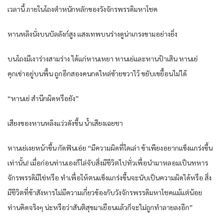
เวลานี้ ภายในโถงตำหนักหลักของวังจักรพรรดิมหาโชค
หานหลิงนั่งบนบัลลังก์สูง แสงเทพบนร่างดูน่าเกรงขามอย่างยิ่ง
บนโถงมีเงาร่างสามร่าง ได้แก่หานเหยา หานเย่และหานป้าเสิน หานเย่
คุกเข่าอยู่บนพื้น ถูกอีกสองคนกดไหล่ซ้ายขวาไว้ ขยับเขยื้อนไม่ได้
“หานเย่ สำนึกผิดหรือยัง”
เสียงของหานหลิงแว่วดังขึ้น น้ำเสียงเฉยชา
หานเย่เงยหน้าขึ้น กัดฟันเอ่ย “มีความผิดที่ใดเล่า ข้าเพียงอยากแข็งแกร่งขึ้น
เท่านั้น! เมื่อก่อนท่านเองก็ไล่จับสิ่งมีชีวิตไปทั่วเพื่อนำมาหลอมเป็นทหาร
จักรพรรดิมิใช่หรือ ทำเพื่อให้ตนแข็งแกร่งขึ้นจะนับเป็นความผิดได้หรือ สิ่ง
มีชีวิตที่ข้าสังหารไม่มีความเกี่ยวข้องกับวังจักรพรรดิมหาโชคแม้แต่น้อย
ท่านคิดจริงๆ น่ะหรือว่าสันติสุขมาเยือนแล้วก็จะไม่ถูกทำลายลงอีก”