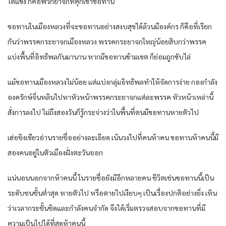
ไตแข็ง ก็คือพวกยาจกที่คุกเข่าขอทาน
ขอทานในเมืองหลวงที่จะขอทานอย่างสงบสุขได้ล้วนมีองค์กร ก็คือที่เรียก
กันว่าพรรคกระยาจกเมืองหลวง พรรคกระยาจกใหญ่น้อยสิบกว่าพรรค
แบ่งพื้นที่อิทธิพลกันมานาน หากมีขอทานข้ามเขต ก็ย่อมถูกขับไล่
แม้ขอทานเมืองหลวงไม่น้อย แต่แบ่งกลุ่มอิทธิพลทำให้จัดการง่าย กองกำลัง
องครักษ์จิ่นหลินไปหาหัวหน้าพรรคกระยาจกแต่ละพรรค หัวหน้าเหล่านี้
สั่งการลงไป ไม่ถึงสองวันก็รู้กระจ่างว่าในพื้นที่ตนมีขอทานหายตัวไป
เฮ่อชิงเซียวอ่านรายชื่ออย่างละเอียด เน้นวงไปที่คนห้าคน ขอทานห้าคนนี้มี
สองคนอยู่ในตัวเมืองฝั่งตะวันออก
แน่นอนนอกจากห้าคนนี้ ในรายชื่อยังมีอีกหลายคน ชีวิตเช่นขอทานนี้เป็น
ระดับชนชั้นต่ำสุด หายตัวไป หรือตายไปเงียบๆ เป็นเรื่องปกติอย่างยิ่ง เห็น
ว่าเวลากระชั้นชิดและกำลังคนจำกัด จึงได้เริ่มตรวจสอบจากขอทานที่มี
ความเป็นไปได้ที่สุดห้าคนนี้