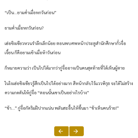
“เป็น…ยามค่ำเมื่อหกวันก่อน”
ยามค่ำเมื่อหกวันก่อน?
เฮ่อชิงเซียวหวนรำลึกเล็กน้อย ตอนพบศพหน้าประตูสำนักศึกษากั๋วจื่อ
เจี้ยน ก็คือยามเช้าเมื่อห้าวันก่อน
ก็หมายความว่า เป็นไปได้มากว่ากู่จื่ออาจเป็นคนสุดท้ายที่ได้เห็นผู้ตาย
ในใจเฮ่อชิงเซียวรู้สึกเป็นไปได้อย่างมาก สีหน้ากลับไร้แววพิรุธ จะได้ไม่สร้าง
ความกดดันให้กู่จื่อ “ตอนนั้นเขาเป็นอย่างไรบ้าง”
“ข้า…” กู่จื่อกัดริมฝีปากแน่น พลันสะอื้นไห้ขึ้นมา “ข้าเห็นคนร้าย!”