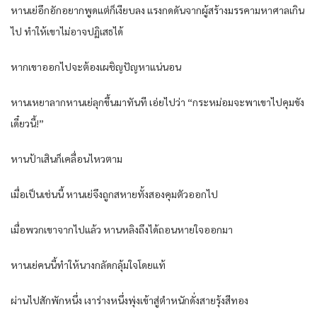
หานเย่อึกอักอยากพูดแต่ก็เงียบลง แรงกดดันจากผู้สร้างมรรคามหาศาลเกิน
ไป ทำให้เขาไม่อาจปฏิเสธได้
หากเขาออกไปจะต้องเผชิญปัญหาแน่นอน
หานเหยาลากหานเย่ลุกขึ้นมาทันที เอ่ยไปว่า “กระหม่อมจะพาเขาไปคุมขัง
เดี๋ยวนี้!”
หานป้าเสินก็เคลื่อนไหวตาม
เมื่อเป็นเช่นนี้ หานเย่จึงถูกสหายทั้งสองคุมตัวออกไป
เมื่อพวกเขาจากไปแล้ว หานหลิงถึงได้ถอนหายใจออกมา
หานเย่คนนี้ทำให้นางกลัดกลุ้มใจโดยแท้
ผ่านไปสักพักหนึ่ง เงาร่างหนึ่งพุ่งเข้าสู่ตำหนักดั่งสายรุ้งสีทอง