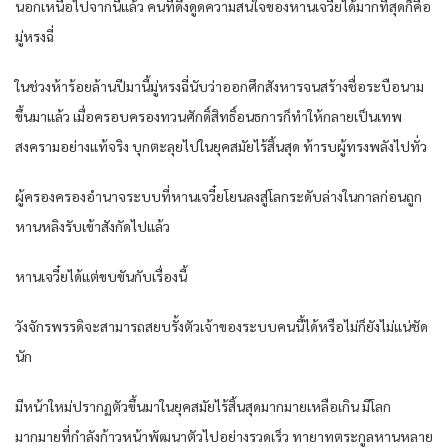
นอกเหนือไปจากนี้แล้ว คนที่ดึงดูดความสนใจของหานเจวี๋ยได้มากที่สุดก็คือ
มู่หรงฉี่
ในช่วงห้าร้อยล้านปีมานี้มู่หรงฉี่นับว่าออกศึกสังหารจนสร้างชื่อระบือนาม
ขึ้นมาแล้ว เมื่อครอบครองทวนศักดิ์สิทธิ์อนธการก็ทำให้กลายเป็นเทพ
สงครามอย่างแท้จริง บุกตะลุยไปในยุคสมัยไร้สิ้นสุด ท้ารบผู้ทรงพลังไปทั่ว
ผู้ครองครองอำนาจระบบที่หานเจวี๋ยโยนลงสู่โลกระดับล่างในกาลก่อนถูก
หานหลิงรับเข้าสังกัดไปแล้ว
หานเจวี๋ยได้แต่ขบขันกับเรื่องนี้
วังจักรพรรดิจะสามารถสยบรั้งตัวเจ้าของระบบคนนี้ได้หรือไม่ก็ยังไม่แน่ชัด
นัก
มีหน้าใหม่ปรากฏตัวขึ้นมาในยุคสมัยไร้สิ้นสุดมากมายเหลือเกิน มีโลก
มากมายที่กำลังก้าวหน้าพัฒนาตัวไปอย่างรวดเร็ว ทายาทตระกูลหานหลาย