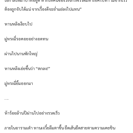
ต้องถูกจับได้แน่ จากเรื่องดีจะย่ำแย่ลงไปแทน”
หานหลิงเงียบไป
มู่หรงฉี่รอคอยอย่างอดทน
ผ่านไปนานพักใหญ่
หานหลิงเอ่ยขึ้นว่า “ตกลง!”
มู่หรงฉี่ยิ้มออกมา
….
ห้าร้อยล้านปีผ่านไปอย่างรวดเร็ว
ภายในอารามเต๋า หานเจวี๋ยลืมตาขึ้น ยืดเส้นยืดสายตามความเคยชิน