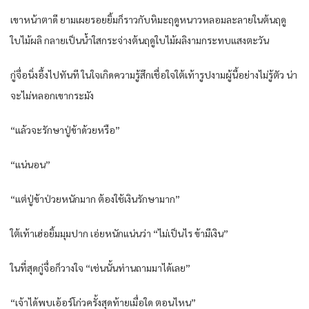
เขาหน้าตาดี ยามเผยรอยยิ้มก็ราวกับหิมะฤดูหนาวหลอมละลายในต้นฤดู
ใบไม้ผลิ กลายเป็นน้ำใสกระจ่างต้นฤดูใบไม้ผลิงามกระทบแสงตะวัน
กู่จื่อนิ่งอึ้งไปทันที ในใจเกิดความรู้สึกเชื่อใจใต้เท้ารูปงามผู้นี้อย่างไม่รู้ตัว น่า
จะไม่หลอกเขากระมัง
“แล้วจะรักษาปู่ข้าด้วยหรือ”
“แน่นอน”
“แต่ปู่ข้าป่วยหนักมาก ต้องใช้เงินรักษามาก”
ใต้เท้าเฮ่อยิ้มมุมปาก เอ่ยหนักแน่นว่า “ไม่เป็นไร ข้ามีเงิน”
ในที่สุดกู่จื่อก็วางใจ “เช่นนั้นท่านถามมาได้เลย”
“เจ้าได้พบเอ้อร์โก่วครั้งสุดท้ายเมื่อใด ตอนไหน”