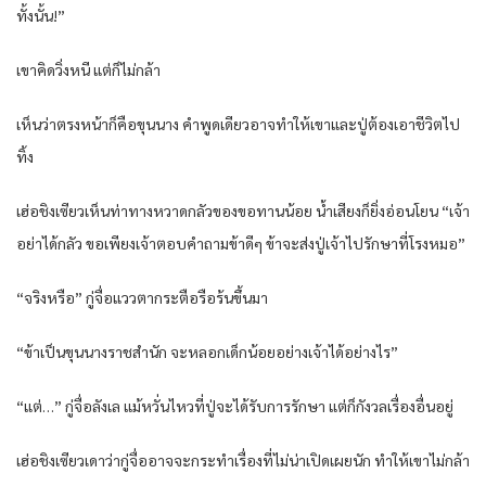
ทั้งนั้น!”
เขาคิดวิ่งหนี แต่ก็ไม่กล้า
เห็นว่าตรงหน้าก็คือขุนนาง คำพูดเดียวอาจทำให้เขาและปู่ต้องเอาชีวิตไป
ทิ้ง
เฮ่อชิงเซียวเห็นท่าทางหวาดกลัวของขอทานน้อย น้ำเสียงก็ยิ่งอ่อนโยน “เจ้า
อย่าได้กลัว ขอเพียงเจ้าตอบคำถามข้าดีๆ ข้าจะส่งปู่เจ้าไปรักษาที่โรงหมอ”
“จริงหรือ” กู่จื่อแววตากระตือรือร้นขึ้นมา
“ข้าเป็นขุนนางราชสำนัก จะหลอกเด็กน้อยอย่างเจ้าได้อย่างไร”
“แต่…” กู่จื่อลังเล แม้หวั่นไหวที่ปู่จะได้รับการรักษา แต่ก็กังวลเรื่องอื่นอยู่
เฮ่อชิงเซียวเดาว่ากู่จื่ออาจจะกระทำเรื่องที่ไม่น่าเปิดเผยนัก ทำให้เขาไม่กล้า