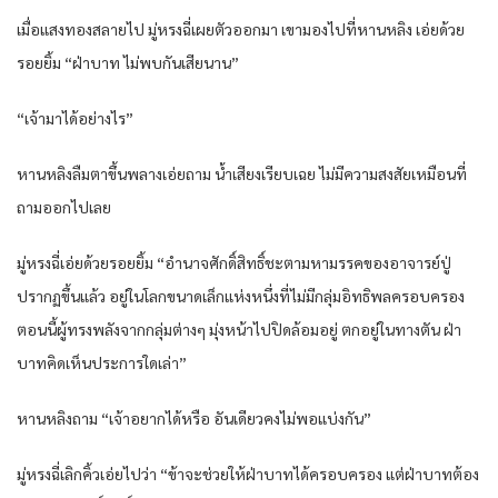
เมื่อแสงทองสลายไป มู่หรงฉี่เผยตัวออกมา เขามองไปที่หานหลิง เอ่ยด้วย
รอยยิ้ม “ฝ่าบาท ไม่พบกันเสียนาน”
“เจ้ามาได้อย่างไร”
หานหลิงลืมตาขึ้นพลางเอ่ยถาม น้ำเสียงเรียบเฉย ไม่มีความสงสัยเหมือนที่
ถามออกไปเลย
มู่หรงฉี่เอ่ยด้วยรอยยิ้ม “อำนาจศักดิ์สิทธิ์ชะตามหามรรคของอาจารย์ปู่
ปรากฏขึ้นแล้ว อยู่ในโลกขนาดเล็กแห่งหนึ่งที่ไม่มีกลุ่มอิทธิพลครอบครอง
ตอนนี้ผู้ทรงพลังจากกลุ่มต่างๆ มุ่งหน้าไปปิดล้อมอยู่ ตกอยู่ในทางตัน ฝ่า
บาทคิดเห็นประการใดเล่า”
หานหลิงถาม “เจ้าอยากได้หรือ อันเดียวคงไม่พอแบ่งกัน”
มู่หรงฉี่เลิกคิ้วเอ่ยไปว่า “ข้าจะช่วยให้ฝ่าบาทได้ครอบครอง แต่ฝ่าบาทต้อง