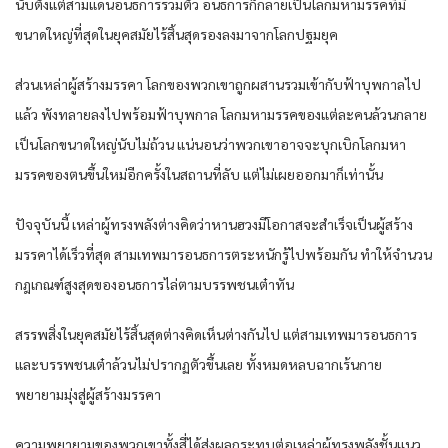
นับตั้งแต่สามแดนอนธการรวมตัว อนธการก็กลายเป็นโลกมหามรรคที่มี
ขนาดใหญ่ที่สุดในยุคสมัยไร้สิ้นสุดรองลงมาจากโลกปฐมยุค
ส่วนเหล่าผู้สร้างมรรคา โลกของพวกเขาถูกผสานรวมเข้ากับฟ้าบุพกาลไป
แล้ว พังทลายลงไปพร้อมฟ้าบุพกาล โลกมหามรรคของแต่ละคนล้วนกลาย
เป็นโลกขนาดใหญ่นับไม่ถ้วน แน่นอนว่าพวกเขาอาจจะบุกเบิกโลกมหา
มรรคของตนขึ้นใหม่อีกครั้งในสถานที่ลับ แต่ไม่เผยออกมาก็เท่านั้น
ปัจจุบันนี้ เหล่าผู้ทรงพลังต่างคิดว่าหานฮวงมีโอกาสจะสำเร็จเป็นผู้สร้าง
มรรคาได้เร็วที่สุด สามเทพมารอนธการตระหนักรู้ไปพร้อมกัน ทำให้จำนวน
กฎเกณฑ์สูงสุดของอนธการไล่ตามบรรพชนเต๋าทัน
สรรพสิ่งในยุคสมัยไร้สิ้นสุดต่างคิดเห็นต่างกันไป แต่สามเทพมารอนธการ
และบรรพชนเต๋าล้วนไม่ปรากฏตัวขึ้นเลย ทั้งหมดหลบฉากเร้นกาย
พยายามมุ่งสู่ผู้สร้างมรรคา
ความพยายามของพวกเขาทั้งสี่ได้ส่งผลกระทบต่อเหล่าผู้ทรงพลังชั้นแนว