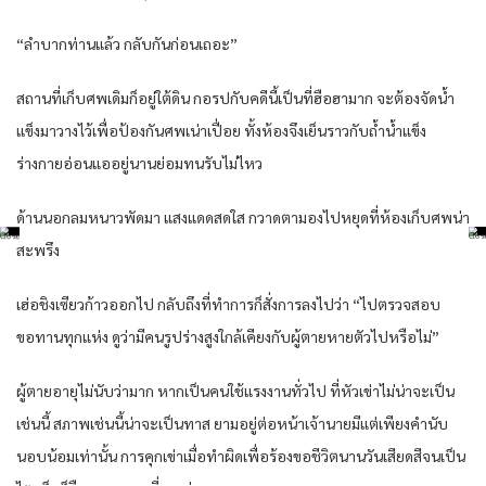
“ลำบากท่านแล้ว กลับกันก่อนเถอะ”
สถานที่เก็บศพเดิมก็อยู่ใต้ดิน กอรปกับคดีนี้เป็นที่ฮือฮามาก จะต้องจัดน้ำ
แข็งมาวางไว้เพื่อป้องกันศพเน่าเปื่อย ทั้งห้องจึงเย็นราวกับถ้ำน้ำแข็ง
ร่างกายอ่อนแออยู่นานย่อมทนรับไม่ไหว
ด้านนอกลมหนาวพัดมา แสงแดดสดใส กวาดตามองไปหยุดที่ห้องเก็บศพน่า
สะพรึง
เฮ่อชิงเซียวก้าวออกไป กลับถึงที่ทำการก็สั่งการลงไปว่า “ไปตรวจสอบ
ขอทานทุกแห่ง ดูว่ามีคนรูปร่างสูงใกล้เคียงกับผู้ตายหายตัวไปหรือไม่”
ผู้ตายอายุไม่นับว่ามาก หากเป็นคนใช้แรงงานทั่วไป ที่หัวเข่าไม่น่าจะเป็น
เช่นนี้ สภาพเช่นนี้น่าจะเป็นทาส ยามอยู่ต่อหน้าเจ้านายมีแต่เพียงคำนับ
นอบน้อมเท่านั้น การคุกเข่าเมื่อทำผิดเพื่อร้องขอชีวิตนานวันเสียดสีจนเป็น