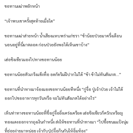
ขอทานเฒ่าพยักหน้า
“เจ้าพบเขาครั้งสุดท้ายเมื่อใด”
ขอทานเฒ่าส่ายหน้า น้ำเสียงแหบพร่าแก่ชรา “ข้าน้อยป่วยมาครึ่งเดือน
นอนอยู่ที่นี่มาตลอด ก่อนป่วยยังพอได้เห็นเขาบ้าง”
เฮ่อชิงเซียวมองไปทางขอทานน้อย
ขอทานน้อยตัวเกร็งแข็งทื่อ อดกัดริมฝีปากไม่ได้ “ข้า ข้าไม่ทันสังเกต…”
ขอทานที่นำทางมาจ้องมองขอทานน้อยทีหนึ่ง “กู่จื่อ ปู่เจ้าป่วย เจ้าไม่ได้
ออกไปขออาหารทุกวันหรือ จะไม่ทันสังเกตได้อย่างไร”
เห็นท่าทางขอทานน้อยที่ชื่อกู่จื่อยิ่งเคร่งเครียด เฮ่อชิงเซียวก็ควักเหรียญ
ทองแดงออกจากถุงเงินกำหนึ่ง ส่งให้ขอทานที่นำทางมา “ไปซื้อขนมแป้งนุ่ม
ที่ย่อยง่ายมาหน่อย เจ้ากับปู่กู่จื่อกินกันให้อิ่มท้อง”