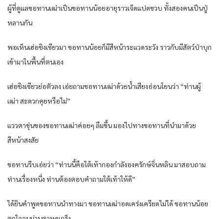
ผู้ที่ดูแลขอทานเฒ่าเป็นขอทานน้อยอายุราวเจ็ดแปดขวบ ทั้งสองคนเป็นปู่
หลานกัน
พอเห็นเฮ่อชิงเซียวมา ขอทานน้อยก็มีสีหน้าระแวดระวัง ราวกับมีสัตว์ป่าบุก
เข้ามาในพื้นที่ตนเอง
เฮ่อชิงเซียวย่อตัวลง เอ่ยถามขอทานเฒ่าด้วยน้ำเสียงอ่อนโยนว่า “ท่านผู้
เฒ่า สะดวกคุยหรือไม่”
แววตาขุ่นของขอทานเฒ่าค่อยๆ ลืมขึ้น มองไปทางขอทานที่นำมาด้วย
สีหน้าสงสัย
ขอทานรีบเอ่ยว่า “ท่านนี้คือใต้เท้ากองกำลังองครักษ์จิ่นหลิน มาสอบถาม
ท่านเรื่องหนึ่ง ท่านต้องตอบคำถามใต้เท้าให้ดี”
ได้ยินคำพูดขอทานนำทางมา ขอทานเฒ่าอดเคร่งเครียดไม่ได้ ขอทานน้อย
ตกใจจนม่านตาหดเกร็ง