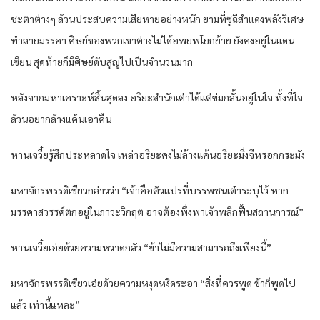
ชะตาต่างๆ ล้วนประสบความเสียหายอย่างหนัก ยามที่ซูฉีสำแดงพลังวิเศษ
ทำลายมรรคา ศิษย์ของพวกเขาต่างไม่ได้อพยพโยกย้าย ยังคงอยู่ในแดน
เซียน สุดท้ายก็มีศิษย์ดับสูญไปเป็นจำนวนมาก
หลังจากมหาเคราะห์สิ้นสุดลง อริยะสำนักเต๋าได้แต่ข่มกลั้นอยู่ในใจ ทั้งที่ใจ
ล้วนอยากล้างแค้นเอาคืน
หานเจวี๋ยรู้สึกประหลาดใจ เหล่าอริยะคงไม่ล้างแค้นอริยะมิ่งจีหรอกกระมัง
มหาจักรพรรดิเซียวกล่าวว่า “เจ้าคือตัวแปรที่บรรพชนเต๋าระบุไว้ หาก
มรรคาสวรรค์ตกอยู่ในภาวะวิกฤต อาจต้องพึ่งพาเจ้าพลิกฟื้นสถานการณ์”
หานเจวี๋ยเอ่ยด้วยความหวาดกลัว “ข้าไม่มีความสามารถถึงเพียงนี้”
มหาจักรพรรดิเซียวเอ่ยด้วยความหงุดหงิดระอา “สิ่งที่ควรพูด ข้าก็พูดไป
แล้ว เท่านี้แหละ”