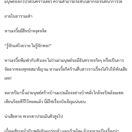
มนุษย์ออกไปได้ในคราวเดียว ความสามารถระดับนี้ยากจะจินตนาการได้
ภายในอารามเต๋า
หานเจวี๋ยมีสีหน้าหงุดหงิด
“รู้จักแต่โวยวาย ไม่รู้จักพอ!”
หานเจวี๋ยพึมพำกับตัวเอง ไม่ว่าเผ่ามนุษย์จะมีอันตรายจริงๆ หรือเป็นการ
จัดฉากของพุทธสมาธิญาณ หานเจวี๋ยก็คร้านสืบสาวราวเรื่องไล่ไปให้พ้นเสีย
เลย!
หลายปีมานี้ เผ่ามนุษย์สร้างบ้านแปงเมืองอย่างบ้าคลั่ง ใกล้จะปิดล้อมเขต
เซียนร้อยคีรีไว้หมดแล้ว นี่มิใช่เรื่องบังเอิญแน่นอน
น่าเสียดาย พวกเขาประเมินตัวสูงไป
เมื่อเผชิญหน้ากับพลังอันแกร่งกล้า แผนร้ายใดๆ ล้วนกลายเป็นเรื่องน่า