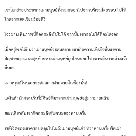
เขาโยกย้ายประชากรเผ่ามนุษย์ทั้งหมดออกไปจากบริเวณโดยรอบ ไปให้
ไกลจากเขตเซียนร้อยคีรี
โจวฝานเห็นภาพนี้ก็อดตะลึงงันไม่ได้ จากนั้น เขาอดไม่ได้ที่จะโล่งอก
เมื่อครู่พอได้ยินว่าเผ่ามนุษย์จะล่มสลาย เขาเกิดความเห็นใจขึ้นมาตาม
สัญชาตญาณ ผลสุดท้ายพอเผ่ามนุษย์ถูกโยนออกไป เขาพลันกระจ่างแจ้ง
ขึ้นมา
เผ่ามนุษย์ไหนเลยจะล่มสลายง่ายดายถึงเพียงนั้น!
แค่ในสำนักซ่อนเร้นก็มีศิษย์ที่มาจากเผ่ามนุษย์อยู่มากมายแล้ว!
ขณะเดียวกัน เขาก็ตกตะลึงกับตบะของหานเจวี๋ย
พลังจิตของเขาครอบคลุมไปไม่ถึงเผ่ามนุษย์แล้ว ทว่าหานเจวี๋ยพัดเผ่า