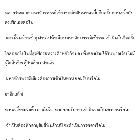
หลายวันต่อมา มหาจักรพรรดิเซียวขอเข้าฝันหานเจวี๋ยอีกครั้ง หานเจวี๋ยยัง
คงเพิกเฉยต่อไป
วงจรนี้วนเวียนซ้ำๆ ผ่านไปห้าเดือน มหาจักรพรรดิเซียวขอเข้าฝันถึงเจ็ดครั้ง
ไกลออกไปในที่สุดศึกระหว่างต้าหลัวก็จบลง ทั้งสองฝ่ายได้รับบาดเจ็บ ไม่มี
ผู้ใดสิ้นชีพ สู้กันเสียเปล่าแล้ว
[มหาจักรพรรดิเซียวต้องการเข้าฝันท่าน ยอมรับหรือไม่]
มาอีกแล้ว!
หานเจวี๋ยขมวดคิ้ว ถามในใจ ‘หากยอมรับการเข้าฝันจะมีอันตรายหรือไม่’
[จำเป็นต้องหักอายุขัยสี่พันล้านปี จะดำเนินการต่อหรือไม่]