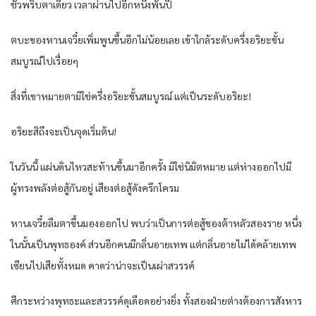
ชั่วพริบตาเดียว เวลาผ่านไปอีกหนึ่งพันปี
ตบะของหานเจวี๋ยเพิ่มพูนขึ้นอีกไม่น้อยเลย เข้าใกล้ระดับครึ่งอริยะขั้น
สมบูรณ์ไปเรื่อยๆ
สิ่งที่เขาหมายตามิใช่ครึ่งอริยะขั้นสมบูรณ์ แต่เป็นระดับอริยะ!
อริยะสิถึงจะเป็นจุดเริ่มต้น!
ในวันนี้ แผ่นดินไหวสะท้านขึ้นมาอีกครั้ง มิใช่นิมิตหมาย แต่ห่างออกไปมี
ผู้ทรงพลังต่อสู้กันอยู่ เสียงต่อสู้ดังครึกโครม
หานเจวี๋ยลืมตาขึ้นมองออกไป พบว่าเป็นการต่อสู้ของต้าหลัวสองราย หนึ่ง
ในนั้นเป็นพุทธองค์ ส่วนอีกคนมีกลิ่นอายเทพ แต่กลิ่นอายไม่ได้คล้ายเทพ
เซียนไปเสียทั้งหมด คาดว่าน่าจะเป็นเผ่าสวรรค์
ศึกระหว่างพุทธะและสวรรค์ดุเดือดอย่างยิ่ง ทั้งสองฝ่ายต่างต้องการสังหาร