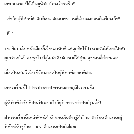
เขาเอ่ยถาม “ได้เป็นผู้พิทักษ์คนเดียวหรือ”
“เจ้าคือผู้พิทักษ์ลำดับที่สาม ถัดลงมาจากหลี่เต้าคงและหลี่เสวียนเอ้า”
“ห๊า”
รอยยิ้มบนใบหน้าเจียงอี้เจื่อนลงทันที แต่ฉุกคิดได้ว่า หากจัดให้เขามีลำดับ
สูงกว่าหลี่เต้าคง พูดไปก็ดูไม่น่าฟังนัก เขามิใช่คู่ต่อสู้ของหลี่เต้าคงเลย
เมื่อเป็นเช่นนี้ เจียงอี้จึงกลายเป็นผู้พิทักษ์ลำดับที่สาม
เขานำเรื่องนี้ไปป่าวประกาศ ท่าทางภาคภูมิใจอย่างยิ่ง
ผู้พิทักษ์ลำดับที่สามฟังอย่างไรก็ดูร้ายกาจกว่าศิษย์รุ่นที่สี่!
สำหรับเรื่องนี้ เหล่าศิษย์สำนักซ่อนเร้นต่างรู้สึกอิจฉาตาร้อน ตำแหน่งผู้
พิทักษ์ฟังดูร้ายกาจกว่าตำแหน่งศิษย์เสียอีก