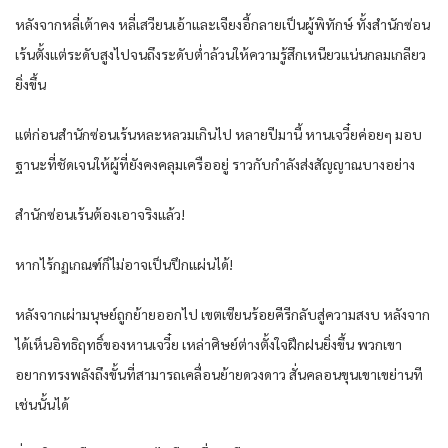
หลังจากหลี่เต้าคง หลี่เสวียนเอ้าและเจียงอี้กลายเป็นผู้พิทักษ์ ทั้งสำนักซ่อน
เร้นตั้งแต่ระดับสูงไปจนถึงระดับต่ำล้วนให้ความรู้สึกเหนียวแน่นกลมเกลียว
ยิ่งขึ้น
แต่ก่อนสำนักซ่อนเร้นหละหลวมเกินไป หลายปีมานี้ หานเจวี๋ยค่อยๆ มอบ
ฐานะที่ชัดเจนให้ผู้ที่ยังคงคลุมเครืออยู่ ราวกับกำลังส่งสัญญาณบางอย่าง
สำนักซ่อนเร้นต้องเอาจริงแล้ว!
หากไร้กฏเกณฑ์ก็ไม่อาจเป็นปึกแผ่นได้!
หลังจากเผ่ามนุษย์ถูกย้ายออกไป เขตเซียนร้อยคีรีกลับสู่ความสงบ หลังจาก
ได้เห็นอิทธิฤทธิ์ของหานเจวี๋ย เหล่าศิษย์ต่างตั้งใจฝึกฝนยิ่งขึ้น พวกเขา
อยากทรงพลังถึงขั้นที่สามารถเคลื่อนย้ายดวงดาว สั่นคลอนขุนเขาเขย่านที
เช่นนั้นได้