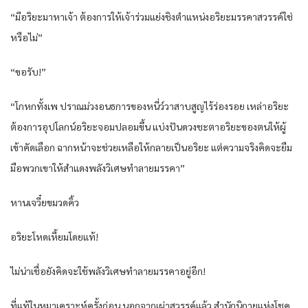
“มีอริยะมาหาเจ้า ต้องการให้เจ้าร่วมแย่งชิงตำแหน่งอริยะมรรคาสวรรค์ใช่
หรือไม่”
“ขอรับ!”
“โกหกทั้งเพ ปราณม่วงอนธการของหนี่ว์วาสาบสูญไร้ร่องรอย เหล่าอริยะ
ต้องการอุปโลกน์อริยะจอมปลอมขึ้น แบ่งปันดวงชะตาอริยะของตนให้ผู้
เข้าคัดเลือก ฉากหน้าจะช่วยเหลือให้กลายเป็นอริยะ แต่ความจริงคิดจะยืม
มือพวกเขาให้สำแดงพลังวิเศษทำลายมรรคา”
หานเจวี๋ยขมวดคิ้ว
อริยะโหดเหี้ยมโดยแท้!
ไม่น่าเชื่อยังคิดจะใช้พลังวิเศษทำลายมรรคาอยู่อีก!
ที่แท้ในหมาเคราะห์ครั้งก่อน นอกจากเผ่าสวรรค์แล้ว สำนักนิกายแห่งโชค