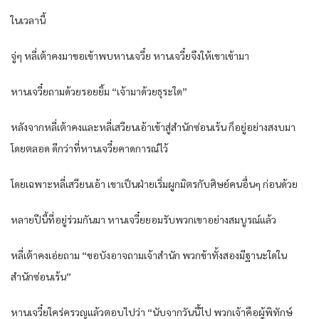
ในเวลานี้
จู่ๆ หลี่เต้าคงมาขอเข้าพบหานเจวี๋ย หานเจวี๋ยจึงให้เขาเข้ามา
หานเจวี๋ยถามด้วยรอยยิ้ม “เจ้ามาด้วยธุระใด”
หลังจากหลี่เต้าคงและหลี่เสวียนเอ้าเข้าสู่สำนักซ่อนเร้น ก็อยู่อย่างสงบมา
โดยตลอด ดีกว่าที่หานเจวี๋ยคาดการณ์ไว้
โดยเฉพาะหลี่เสวียนเอ้า เขาเป็นฝ่ายเริ่มผูกมิตรกับศิษย์คนอื่นๆ ก่อนด้วย
หลายปีนี้ที่อยู่ร่วมกันมา หานเจวี๋ยยอมรับพวกเขาอย่างสมบูรณ์แล้ว
หลี่เต้าคงเอ่ยถาม “ขอบังอาจถามเจ้าสำนัก พวกข้าทั้งสองมีฐานะใดใน
สำนักซ่อนเร้น”
หานเจวี๋ยใคร่ครวญแล้วตอบไปว่า “นับจากวันนี้ไป พวกเจ้าคือผู้พิทักษ์