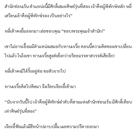
สำนักซ่อนเร้น ตำแหน่งนี้มีศักดิ์เสมอศิษย์รุ่นที่สอง เจ้าคือผู้พิทักษ์หลัก หลี่
เสวียนเอ้าคือผู้พิทักษ์รอง เป็นอย่างไร”
หลี่เต้าคงยิ้มออกมา เอ่ยขอบคุณ “ขอบพระคุณเจ้าสำนัก!”
เขาไม่อาจเอื้อมมีตำแหน่งเสมอกับหานเจวี๋ย ตอนนี้ความคิดของเขาเปลี่ยน
ไปแล้ว ในใจเขา หานเจวี๋ยสูงส่งยิ่งกว่าอริยะมรรคาสวรรค์เสียอีก!
หลี่เต้าคงมิได้รั้งอยู่ต่อ ขอตัวจากไป
หานเจวี๋ยคิดไปคิดมา จึงเรียกเจียงอี้เข้ามา
“นับจากวันนี้ไป เจ้าคือผู้พิทักษ์ลำดับที่สามแห่งสำนักซ่อนเร้น มีศักดิ์เทียบ
เท่าศิษย์รุ่นที่สอง”
เจียงอี้ฟังแล้วมีสีหน้าปลาบปลื้ม เผยความปรีดาออกมา