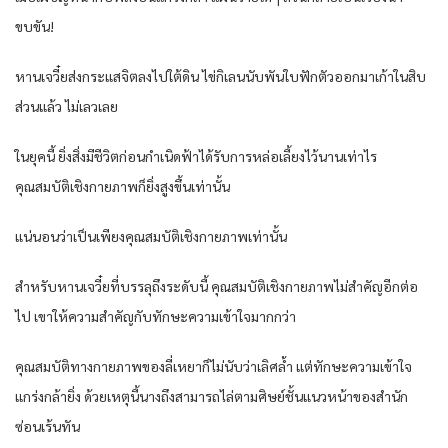
ขบขัน!
หานเจวี๋ยส่งกระแสจิตลงไปใต้ดิน ไข่กิเลนนับพันใบฟักตัวออกมาเก้าในสิบ
ส่วนแล้ว ไม่เลวเลย
ในยุคนี้ ยิ่งสิ่งมีชีวิตก่อนกำเนิดฟ้าได้รับการหล่อเลี้ยงไว้นานเท่าไร
คุณสมบัติเชิงกายภาพก็ยิ่งสูงขึ้นเท่านั้น
แน่นอนว่าเป็นเพียงคุณสมบัติเชิงกายภาพเท่านั้น
สำหรับหานเจวี๋ยที่บรรลุถึงระดับนี้ คุณสมบัติเชิงกายภาพไม่สำคัญอีกต่อ
ไป เขาให้ความสำคัญกับทักษะความเข้าใจมากกว่า
คุณสมบัติทางกายภาพของลี่เหยาก็ไม่นับว่าเลิศล้ำ แต่ทักษะความเข้าใจ
แกร่งกล้ายิ่ง ด้วยเหตุนี้นางถึงสามารถไล่ตามศิษย์ชั้นแนวหน้าของสำนัก
ซ่อนเร้นทัน