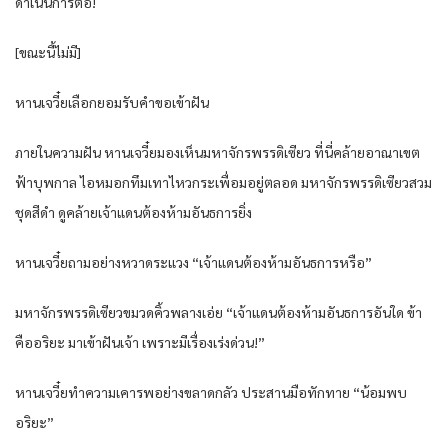
ดำเนินการต่อ!
[ขณะนี้ไม่มี]
หานเจวี๋ยเลือกยอมรับคำขอเข้าฝัน
ภายในความฝัน หานเจวี๋ยมองเห็นมหาจักรพรรดิเซียว ที่นี่คล้ายอาณาเขต
ฟ้าบุพกาล ไอหมอกทึมเทาไหวกระเพื่อมอยู่ตลอด มหาจักรพรรดิเซียวสวม
ชุดสีดำ ดูคล้ายเจ้าแดนต้องห้ามอันธการยิ่ง
หานเจวี๋ยถามอย่างหวาดระแวง “เจ้าแดนต้องห้ามอันธการหรือ”
มหาจักรพรรดิเซียวขมวดคิ้วพลางเอ่ย “เจ้าแดนต้องห้ามอันธการอันใด ข้า
คืออริยะ มาเข้าฝันเจ้า เพราะมีเรื่องเร่งด่วน!”
หานเจวี๋ยทำความเคารพอย่างขลาดกลัว ประสานมือทักทาย “น้อมพบ
อริยะ”