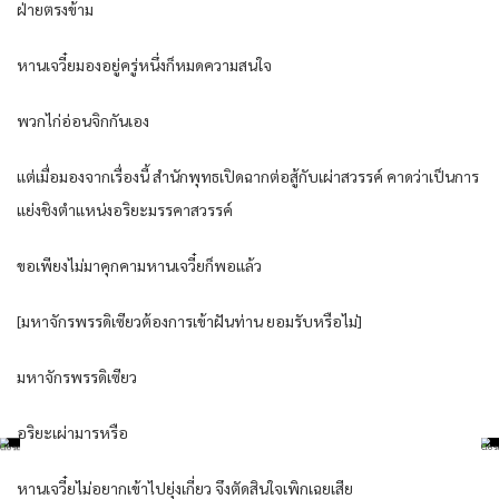
ฝ่ายตรงข้าม
หานเจวี๋ยมองอยู่ครู่หนึ่งก็หมดความสนใจ
พวกไก่อ่อนจิกกันเอง
แต่เมื่อมองจากเรื่องนี้ สำนักพุทธเปิดฉากต่อสู้กับเผ่าสวรรค์ คาดว่าเป็นการ
แย่งชิงตำแหน่งอริยะมรรคาสวรรค์
ขอเพียงไม่มาคุกคามหานเจวี๋ยก็พอแล้ว
[มหาจักรพรรดิเซียวต้องการเข้าฝันท่าน ยอมรับหรือไม่]
มหาจักรพรรดิเซียว
อริยะเผ่ามารหรือ
หานเจวี๋ยไม่อยากเข้าไปยุ่งเกี่ยว จึงตัดสินใจเพิกเฉยเสีย