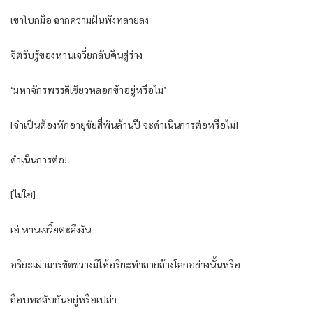
เขาโบกมือ ฉากความฝันพังทลายลง
จิตรับรู้ของหานเจวี๋ยกลับคืนสู่ร่าง
‘มหาจักรพรรดิเซียวหลอกข้าอยู่หรือไม่’
[จำเป็นต้องหักอายุขัยสี่พันล้านปี จะดำเนินการต่อหรือไม่]
ดำเนินการต่อ!
[ไม่ใช่]
เอ๋ หานเจวี๋ยตะลึงงัน
อริยะเผ่ามารขัดขวางมิให้อริยะทำลายล้างโลกอย่างนั้นหรือ
ถือบทสลับกันอยู่หรือเปล่า