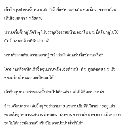
เต้าจื้อจุนส่ายหน้าพลางเอ่ย “เจ้าก็แซ่หานเช่นกัน หลงนึกว่าอาจารย์จะ
เห็นใจเมตตา น่าเสียดาย”
หานเจวี๋ยตั้งกฎไว้จริงๆ ไม่บรรลุครึ่งอริยะห้ามออกไป ยามนี้สลับกฎไปใช้
กับด้านนอกด้วยก็นับว่าปกติ
หานทั่วถามด้วยความอยากรู้ “เจ้าสำนักซ่อนเร้นก็แซ่หานหรือ”
โจวฝานถลึงตาใส่เต้าจื้อจุนแวบหนึ่ง เอ่ยตำหนิ “ห้ามพูดส่งเดช นามเต็ม
ของอริยะไหนเลยจะเปิดเผยได้!”
เต้าจื้อจุนทราบว่าตนพลั้งปากไปเสียแล้ว อดไม่ได้ที่จะส่ายหน้า
จ้าวเซวียนหยวนเอ่ยยิ้มๆ “อย่าถามเลย แซ่หานเดิมทีก็มีมากมายอยู่แล้ว
คงจะให้ลูกหลานแซ่หานทั้งหมดมานับท่านอาจารย์ของพวกเราเป็นบรรพ
ชนไม่ได้กระมัง สายสัมพันธ์ไม่อาจปะปนมั่วซั่วได้”