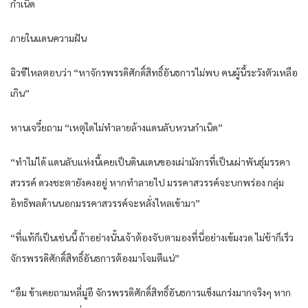
กำเนิด
ภายในแดนความฝัน
ฉิวซีไหลตอบว่า “หาจักรพรรดิศักดิ์สิทธิ์อันธการไม่พบ คนผู้นี้ระวังตัวเหลือ
เกิน”
หานเจวี๋ยถาม “เหตุใดไม่ทำลายล้างแดนลับหวนกำเนิด”
“ทำไม่ได้ แดนลับแห่งนี้เคยเป็นดินแดนของเผ่ามังกรที่เป็นเผ่าพันธุ์มรรคา
สวรรค์ ดวงชะตายังคงอยู่ หากทำลายไป มรรคาสวรรค์จะบกพร่อง กลุ่ม
อิทธิพลด้านนอกมรรคาสวรรค์จะหลั่งไหลเข้ามา”
“ที่แท้ก็เป็นเช่นนี้ ถ้าอย่างนั้นเจ้าต้องจับตามองที่นี่อย่างเข้มงวด ไม่ช้าก็เร็ว
จักรพรรดิศักดิ์สิทธิ์อันธการต้องมาโจมตีแน่”
“อืม ข้าเคยถามหลี่มู่อี จักรพรรดิศักดิ์สิทธิ์อันธการแข็งแกร่งมากจริงๆ หาก