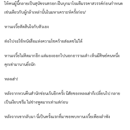
ให้คนผู้นี้กลายเป็นสุนัขจนตรอก ฝืนบุกมาโจมตีมรรคาสวรรค์ก่อนกำหนด
เช่นเดียวกับผู้กล้าเหล่านั้นในมหาเคราะห์ครั้งก่อน’
หานเจวี๋ยตัดสินใจกับตัวเอง
ต่อไปจะใช้หนังสือแห่งความโชคร้ายส่งเดชไม่ได้
หานเจวี๋ยไม่คิดมากอีก แต่มองออกไปนอกอารามเต๋า เห็นมีศิษย์คนหนึ่ง
คุกเข่ามานานยิ่งนัก
หลงเฮ่า!
หลังจากหวนคืนสำนักซ่อนเร้นอีกครั้ง นิสัยของหลงเฮ่าก็เปลี่ยนไป กลาย
เป็นเงียบขรึม ไม่ช่างพูดมากเท่าแต่ก่อน
หลังจากเขากลับมา นี่เป็นครั้งแรกที่มาขอพบหานเจวี๋ยเพียงลำพัง