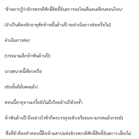
‘ข้าอยากรู้ว่าจักรพรรดิศักดิ์สิทธิ์อันธการจะโจมตีแดนเซียนตอนไหน’
[จำเป็นต้องหักอายุขัยห้าหมื่นล้านปี จะดำเนินการต่อหรือไม่]
ดำเนินการต่อ!
[ประมาณอีกห้าพันล้านปี]
นานขนาดนี้เชียวหรือ
เช่นนั้นก็มั่นคงแล้ว!
ตอนนี้อายุหานเจวี๋ยยังไม่ถึงร้อยล้านปีด้วยซ้ำ
ห้าพันล้านปี ถึงอย่างไรข้าก็คงบรรลุระดับอริยะมหามรรคแล้วกระมัง
‘สิ่งที่ข้าต้องทำตอนนี้คือห้ามสาปแช่งจักรพรรดิศักดิ์สิทธิ์อันธการ เลี่ยงไม่