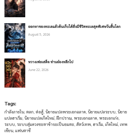
ออกหาของทะเลแล้วดันเก็บได้สิ่งมีชีวิตทะเลสุดพิเศษวันสิ้นโลก
August 5, 2026
หวางเฟยเสด็จ ท่านอ๋องหลีกไป
June 22, 2026
Tags:
กำลังภายใน
,
ตลก
,
ต่อสู้
,
นิยายแปลพระเอกฉลาด
,
นิยายแปลระบบ
,
นิยาย
แปลฮาเร็ม
,
นิยายแปลเกิดใหม่
,
ฝึกปราณ
,
พระเอกฉลาด
,
พระเอกเก่ง
,
ระบบ
,
ระบบสุ่มดวงชะตาข้าจะเป็นอมตะ
,
สัตว์เทพ
,
ฮาเร็ม
,
เกิดใหม่
,
เทพ
เซียน
,
แฟนตาซี