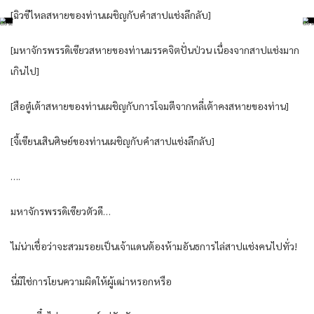
[ฉิวซีไหลสหายของท่านเผชิญกับคำสาปแช่งลึกลับ]
[มหาจักรพรรดิเซียวสหายของท่านมรรคจิตปั่นป่วน เนื่องจากสาปแช่งมาก
เกินไป]
[สือตู๋เต้าสหายของท่านเผชิญกับการโจมตีจากหลี่เต้าคงสหายของท่าน]
[จี้เซียนเสินศิษย์ของท่านเผชิญกับคำสาปแช่งลึกลับ]
….
มหาจักรพรรดิเซียวตัวดี…
ไม่น่าเชื่อว่าจะสวมรอยเป็นเจ้าแดนต้องห้ามอันธการไล่สาปแช่งคนไปทั่ว!
นี่มิใช่การโยนความผิดให้ผู้เฒ่าหรอกหรือ