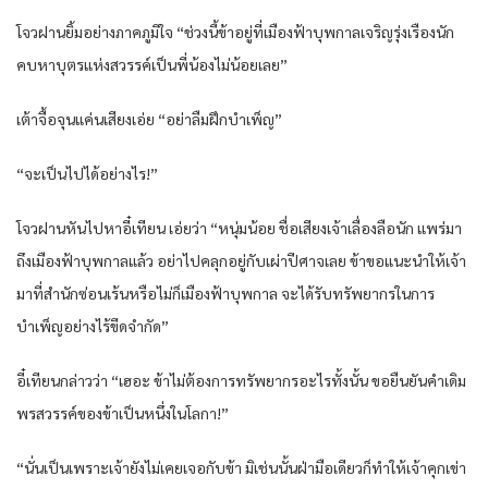
โจวฝานยิ้มอย่างภาคภูมิใจ “ช่วงนี้ข้าอยู่ที่เมืองฟ้าบุพกาลเจริญรุ่งเรืองนัก
คบหาบุตรแห่งสวรรค์เป็นพี่น้องไม่น้อยเลย”
เต้าจื้อจุนแค่นเสียงเอ่ย “อย่าลืมฝึกบำเพ็ญ”
“จะเป็นไปได้อย่างไร!”
โจวฝานหันไปหาอี๋เทียน เอ่ยว่า “หนุ่มน้อย ชื่อเสียงเจ้าเลื่องลือนัก แพร่มา
ถึงเมืองฟ้าบุพกาลแล้ว อย่าไปคลุกอยู่กับเผ่าปีศาจเลย ข้าขอแนะนำให้เจ้า
มาที่สำนักซ่อนเร้นหรือไม่ก็เมืองฟ้าบุพกาล จะได้รับทรัพยากรในการ
บำเพ็ญอย่างไร้ขีดจำกัด”
อี๋เทียนกล่าวว่า “เฮอะ ข้าไม่ต้องการทรัพยากรอะไรทั้งนั้น ขอยืนยันคำเดิม
พรสวรรค์ของข้าเป็นหนึ่งในโลกา!”
“นั่นเป็นเพราะเจ้ายังไม่เคยเจอกับข้า มิเช่นนั้นฝ่ามือเดียวก็ทำให้เจ้าคุกเข่า