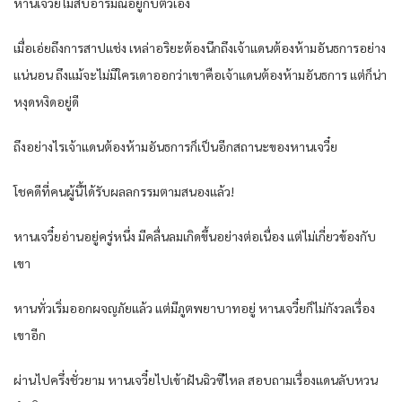
หานเจวี๋ยไม่สบอารมณ์อยู่กับตัวเอง
เมื่อเอ่ยถึงการสาปแช่ง เหล่าอริยะต้องนึกถึงเจ้าแดนต้องห้ามอันธการอย่าง
แน่นอน ถึงแม้จะไม่มีใครเดาออกว่าเขาคือเจ้าแดนต้องห้ามอันธการ แต่ก็น่า
หงุดหงิดอยู่ดี
ถึงอย่างไรเจ้าแดนต้องห้ามอันธการก็เป็นอีกสถานะของหานเจวี๋ย
โชคดีที่คนผู้นี้ได้รับผลลกรรมตามสนองแล้ว!
หานเจวี๋ยอ่านอยู่ครู่หนึ่ง มีคลื่นลมเกิดขึ้นอย่างต่อเนื่อง แต่ไม่เกี่ยวข้องกับ
เขา
หานทั่วเริ่มออกผจญภัยแล้ว แต่มีภูตพยาบาทอยู่ หานเจวี๋ยก็ไม่กังวลเรื่อง
เขาอีก
ผ่านไปครึ่งชั่วยาม หานเจวี๋ยไปเข้าฝันฉิวซีไหล สอบถามเรื่องแดนลับหวน