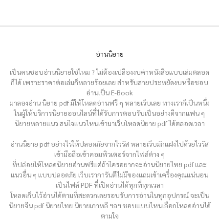
อ่านนิยาย
เป็นคนชอบอ่านนิยายใช่ไหม ? ไม่ต้องเปลืองงบค่าหนังสือแบบเล่มตลอด
ก็ได้ เพราะราคาต่อเล่มก็หลายร้อยเลย สำหรับสายประหยัดงบหรือชอบ
อ่านเป็น E-Book
มาลองอ่าน นิยาย pdf มีให้โหลดอ่านฟรี ๆ หลายเว็บเลย ทางเราก็เป็นหนึ่ง
ในผู้ให้บริการนิยายออนไลน์ที่ได้รับการตอบรับเป็นอย่างดีจากแฟน ๆ
นิยายหลายแนว สนใจแนวไหนเข้ามาเว็บโหลดนิยาย pdf ได้ตลอดเวลา
อ่านนิยาย pdf อย่างไรให้ปลอดภัยจากไวรัส หลายเว็บมักแฝงไปด้วยไวรัส
เข้ามือถือเข้าคอมพิวเตอร์จากไฟล์ต่าง ๆ
ที่ปล่อยให้โหลดนิยายอ่านฟรีแต่ถ้าใครอยากจะอ่านนิยายไทย pdf และ
แนวอื่น ๆ แบบปลอดภัย เว็บเราการันตีไม่มีของแถมเข้าเครื่องคุณแน่นอน
เป็นไฟล์ PDF ที่เปิดอ่านได้ทุกที่ทุกเวลา
โหลดเก็บไว้อ่านได้ตามที่สะดวกเลยรอบรับการอ่านในทุกอุปกรณ์ จะเป็น
นิยายจีน pdf นิยายไทย นิยายเกาหลี ฯลฯ ชอบแบบไหนเลือกโหลดอ่านได้
ตามใจ