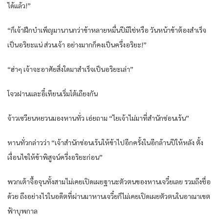
ได้แล้ว!”
“ก็เจ้าฝึกบำเพ็ญมานานกว่าข้าหลายหมื่นปีมิใช่หรือ วันหน้าข้าต้องสำเร็จ
เป็นอริยะแน่ ส่วนเจ้า อย่างมากก็คงเป็นครึ่งอริยะ!”
“ฮ่าๆ เจ้าจะอาศัยสิ่งใดมาสำเร็จเป็นอริยะเล่า”
โจวฝานและอี๋เทียนเริ่มโต้เถียงกัน
จ้าวเซวียนหยวนมองหานทั่ว เอ่ยถาม “ไยเจ้าไม่มาที่สำนักซ่อนเร้น”
หานทั่วกล่าวว่า “เจ้าสำนักซ่อนเร้นให้ข้าไปอีกครั้งในอีกล้านปีให้หลัง ตั้ง
เงื่อนไขให้ข้าพิสูจน์ครึ่งอริยะก่อน”
พวกเต้าจื้อจุนทั้งสามไม่เคยเปิดเผยฐานะตัวตนของหานเจวี๋ยเลย รวมถึงชื่อ
ด้วย ถึงอย่างไรในอดีตที่ผ่านมาหานเจวี๋ยก็ไม่เคยเปิดเผยตัวตนในอาณาเขต
ฟ้าบุพกาล