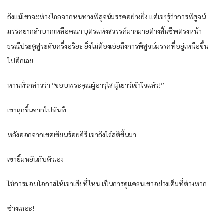
ถึงแม้เขาจะห่างไกลจากหนทางพิสูจน์มรรคอย่างยิ่ง แต่เขารู้ว่าการพิสูจน์
มรรคยากลำบากเหลือคณา บุตรแห่งสวรรค์มากมายต่างสิ้นชีพตรงหน้า
ธรณีประตูสู่ระดับครึ่งอริยะ ยิ่งไม่ต้องเอ่ยถึงการพิสูจน์มรรคที่อยู่เหนือขึ้น
ไปอีกเลย
หานทั่วกล่าวว่า “ขอบพระคุณผู้อาวุโส ผู้เยาว์เข้าใจแล้ว!”
เขาลุกขึ้นจากไปทันที
หลังออกจากเขตเซียนร้อยคีรี เขาถึงได้สติขึ้นมา
เขายิ้มหยันกับตัวเอง
ใช่การมอบโอกาสให้เขาเสียที่ไหน เป็นการดูแคลนเขาอย่างเต็มที่ต่างหาก
ช่างเถอะ!