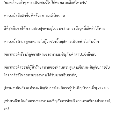
‘ยอดเยี่ยมจริงๆ หากเป็นเช่นนี้ไปได้ตลอด จะดีแค่ไหนกัน’
หานเจวี๋ยลืมตาขึ้น คิดด้วยอารมณ์เบิกบาน
ดีที่สุดคือขอให้ความสงบสุขคงอยู่ไปจนกว่าเขาจะถึงจุดที่เลิศล้ำไร้พ่าย!
หานเจวี๋ยตรวจดูจดหมาย ไม่รู้ว่าช่วงนี้หมู่สหายเป็นอย่างไรกันบ้าง
[จักรพรรดิเซียนวัฏจักรสหายของท่านเผชิญกับคำสาปแช่งลึกลับ]
[จักรพรรดิสวรรค์ผู้ชั่วร้ายสหายของท่านหวนสู่แดนเซียน เผชิญกับการขับ
ไล่จากฉิวซีไหลสหายของท่าน ได้รับบาดเจ็บสาหัส]
[โจวฝานศิษย์ของท่านเผชิญกับการโจมตีจากผู้บำเพ็ญนิกายเจี๋ย] x12309
[ฟางเหลียงศิษย์หลานของท่านเผชิญกับการโจมตีจากเทพเซียนเผ่าสวรรค์]
x63