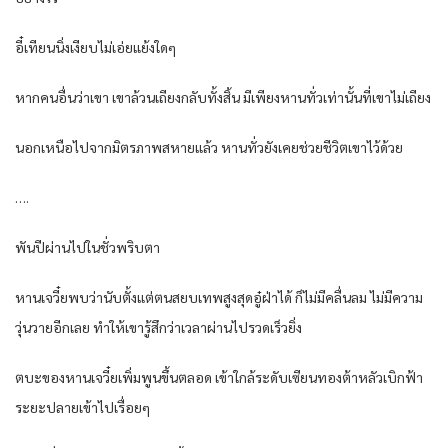
อี๋เทียนนิ่งเงียบไม่เอ่ยแย้งใดๆ
หากคนอื่นว่าเขา เขาล้วนเถียงกลับทั้งสิ้น มีเพียงหานทั่วเท่านั้นที่เขาไม่เถียง
นอกเหนือไปจากมิตรภาพสหายแล้ว หานทั่วยังเคยช่วยชีวิตเขาไว้ด้วย
….
พันปีผ่านไปในชั่วพริบตา
หานเจวี๋ยพบว่านับตั้งแต่ตนสยบเทพสูงสุดอู๋ฝ่าได้ ก็ไม่มีคลื่นลม ไม่มีความ
วุ่นวายอีกเลย ทำให้เขารู้สึกว่าเวลาผ่านไปรวดเร็วยิ่ง
ตบะของหานเจวี๋ยเพิ่มพูนขึ้นตลอด เข้าใกล้ระดับเซียนทองต้าหลัวเบิกฟ้า
ระยะปลายเข้าไปเรื่อยๆ