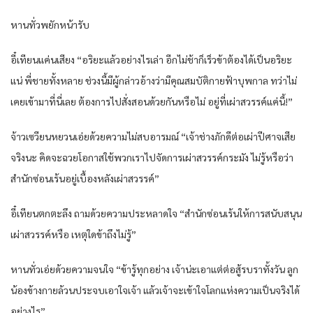
หานทั่วพยักหน้ารับ
อี๋เทียนแค่นเสียง “อริยะแล้วอย่างไรเล่า อีกไม่ช้าก็เร็วข้าต้องได้เป็นอริยะ
แน่ พี่ชายทั้งหลาย ช่วงนี้มีผู้กล่าวอ้างว่ามีคุณสมบัติกายฟ้าบุพกาล ทว่าไม่
เคยเข้ามาที่นี่เลย ต้องการไปสั่งสอนด้วยกันหรือไม่ อยู่ที่เผ่าสวรรค์แค่นี้!”
จ้าวเซวียนหยวนเอ่ยด้วยความไม่สบอารมณ์ “เจ้าช่างภักดีต่อเผ่าปีศาจเสีย
จริงนะ คิดจะฉวยโอกาสใช้พวกเราไปจัดการเผ่าสวรรค์กระมัง ไม่รู้หรือว่า
สำนักซ่อนเร้นอยู่เบื้องหลังเผ่าสวรรค์”
อี๋เทียนตกตะลึง ถามด้วยความประหลาดใจ “สำนักซ่อนเร้นให้การสนับสนุน
เผ่าสวรรค์หรือ เหตุใดข้าถึงไม่รู้”
หานทั่วเอ่ยด้วยความจนใจ “ข้ารู้ทุกอย่าง เจ้าน่ะเอาแต่ต่อสู้รบราทั้งวัน ลูก
น้องข้างกายล้วนประจบเอาใจเจ้า แล้วเจ้าจะเข้าใจโลกแห่งความเป็นจริงได้
อย่างไร”