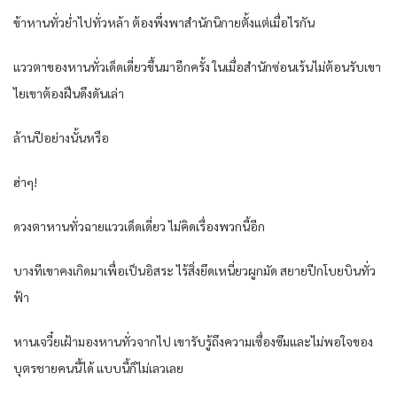
ข้าหานทั่วย่ำไปทั่วหล้า ต้องพึ่งพาสำนักนิกายตั้งแต่เมื่อไรกัน
แววตาของหานทั่วเด็ดเดี่ยวขึ้นมาอีกครั้ง ในเมื่อสำนักซ่อนเร้นไม่ต้อนรับเขา
ไยเขาต้องฝืนดึงดันเล่า
ล้านปีอย่างนั้นหรือ
ฮ่าๆ!
ดวงตาหานทั่วฉายแววเด็ดเดี่ยว ไม่คิดเรื่องพวกนี้อีก
บางทีเขาคงเกิดมาเพื่อเป็นอิสระ ไร้สิ่งยึดเหนี่ยวผูกมัด สยายปีกโบยบินทั่ว
ฟ้า
หานเจวี๋ยเฝ้ามองหานทั่วจากไป เขารับรู้ถึงความเซื่องซึมและไม่พอใจของ
บุตรชายคนนี้ได้ แบบนี้ก็ไม่เลวเลย