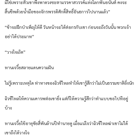
มิใช่เพราะตัวเขาพึ่งพาดวงชะตามรรคาสวรรค์แห่งโลกพันอนันต์ คงจะ
สิ้นชีพด้วยน้ำมือของจักรพรรดิศักดิ์สิทธิ์อันธการไปนานแล้ว”
“ข้าจะฝึกบำเพ็ญให้ดี วันหน้าจะได้ต่อกรกับเขา ก่อนจะถึงวันนั้น พวกเจ้า
อย่าได้ประมาท”
“วางใจเถิด”
หานเจวี๋ยสลายแดนความฝัน
ไม่รู้เพราะเหตุใด ท่าทางของฉิวซีไหลทำให้เขารู้สึกว่าไม่เป็นธรรมชาติยิ่งนัก
ฉิวซีไหลให้ความเคารพต่อเขายิ่ง แต่ก็ให้ความรู้สึกว่าทำแบบขอไปทีอยู่
บ้าง
หานเจวี๋ยใช้อายุขัยสี่พันล้านปีทำนายดู เมื่อแน่ใจว่าฉิวซีไหลฆ่าเขาไม่ได้
เขาถึงได้วางใจ