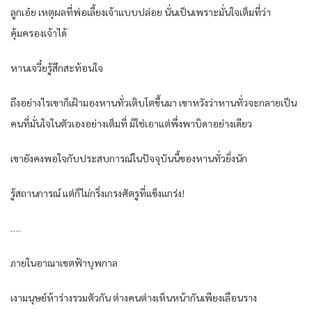
ลูกเอ๋ย เหตุผลที่พ่อเลี้ยงเจ้าแบบปล่อย นั่นเป็นเพราะมั่นใจเต็มที่ว่า
คุ้มครองเจ้าได้
หานเจวี๋ยรู้สึกสะท้อนใจ
ถึงอย่างไรเขาก็เฝ้ามองหานทั่วเติบโตขึ้นมา เขาหวังว่าหานทั่วจะกลายเป็น
คนที่มั่นใจในตัวเองอย่างเต็มที่ มิใช่เอาแต่พึ่งพาบิดาอย่างเดียว
เขายังคงพอใจกับประสบการณ์ในปัจจุบันนี้ของหานทั่วยิ่งนัก
รู้สถานการณ์ แต่ก็ไม่กริ่งเกรงศัตรูที่แข็งแกร่ง!
….
ภายในอาณาเขตฟ้าบุพกาล
เงามนุษย์ห้าร่างรวมตัวกัน ต่างคนต่างเห็นหน้ากันเพียงเลือนราง