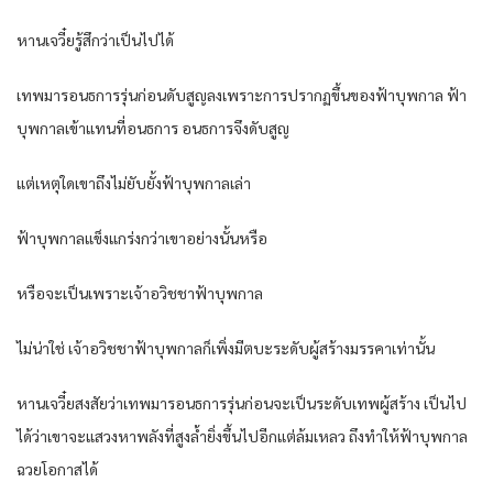
หานเจวี๋ยรู้สึกว่าเป็นไปได้
เทพมารอนธการรุ่นก่อนดับสูญลงเพราะการปรากฏขึ้นของฟ้าบุพกาล ฟ้า
บุพกาลเข้าแทนที่อนธการ อนธการจึงดับสูญ
แต่เหตุใดเขาถึงไม่ยับยั้งฟ้าบุพกาลเล่า
ฟ้าบุพกาลแข็งแกร่งกว่าเขาอย่างนั้นหรือ
หรือจะเป็นเพราะเจ้าอวิชชาฟ้าบุพกาล
ไม่น่าใช่ เจ้าอวิชชาฟ้าบุพกาลก็เพิ่งมีตบะระดับผู้สร้างมรรคาเท่านั้น
หานเจวี๋ยสงสัยว่าเทพมารอนธการรุ่นก่อนจะเป็นระดับเทพผู้สร้าง เป็นไป
ได้ว่าเขาจะแสวงหาพลังที่สูงล้ำยิ่งขึ้นไปอีกแต่ล้มเหลว ถึงทำให้ฟ้าบุพกาล
ฉวยโอกาสได้