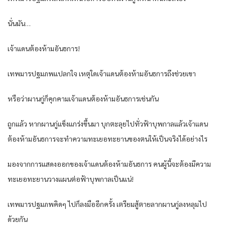
นั่นมัน…
เจ้าแดนต้องห้ามอันธการ!
เทพมารปฐมภพแปลกใจ เหตุใดเจ้าแดนต้องห้ามอันธการถึงช่วยเขา
หรือว่าผานกู่ก็คุกคามเจ้าแดนต้องห้ามอันธการเช่นกัน
ถูกแล้ว หากผานกู่แข็งแกร่งขึ้นมา บุกตะลุยไปทั่วฟ้าบุพกาลแล้วเจ้าแดน
ต้องห้ามอันธการจะทำความทะเยอทะยานของตนให้เป็นจริงได้อย่างไร
มองจากการแสดงออกของเจ้าแดนต้องห้ามอันธการ คนผู้นี้จะต้องมีความ
ทะเยอทะยานวางแผนต่อฟ้าบุพกาลเป็นแน่!
เทพมารปฐมภพคิดๆ ไปก็ลงมืออีกครั้ง เตรียมสู้ตายลากผานกู่ลงหลุมไป
ด้วยกัน