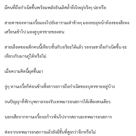
มีคนที่ถือกำเนิดขึ้นพร้อมพลังอันเลิศล้ำยิ่งใหญ่จริงๆ น่ะหรือ
สายตาของหานเจวี๋ยมองไปยังอารามเต๋าข้างๆ มองทะลุหน้าท้องของสิงหง
เสวียนเข้าไป มองดูบุตรชายของตน
สายเลือดของเด็กคนนี้เทียบชั้นกับอริยะได้แล้ว รอจนเขาถือกำเนิดขึ้น จะ
เทียบกับผานกู่ได้หรือไม่
เมื่อความคิดนี้ผุดขึ้นมา
จู่ๆ หานเจวี๋ยก็ค่อนข้างตั้งตารอการถือกำเนิดของบุตรชายอยู่บ้าง
จนปัญญาที่ฟ้าบุพกาลรองรับเทพมารอนธการได้เพียงตนเดียว
นอกเสียจากหานเจวี๋ยจะก้าวพ้นไปจากสถานะเทพมารอนธการ
ต่อจากเทพมารอนธการแล้วยังมีขั้นที่สูงกว่าอีกหรือไม่