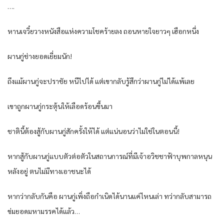
….
หานเจวี๋ยวางหนังสือแห่งความโชคร้ายลง ถอนหายใจยาวๆ เฮือกหนึ่ง
ผานกู่ช่างยอดเยี่ยมนัก!
ถึงแม้ผานกู่จะปราชัย หนีไปได้ แต่เขากลับรู้สึกว่าผานกู่ไม่ได้แพ้เลย
เขาถูกผานกู่กระตุ้นให้เลือดร้อนขึ้นมา
ชาตินี้ต้องสู้กับผานกู่สักครั้งให้ได้ แต่แน่นอนว่าไม่ใช่ในตอนนี้!
หากสู้กับผานกู่แบบตัวต่อตัวในสถานการณ์ที่มีเจ้าอวิชชาฟ้าบุพกาลหนุน
หลังอยู่ ตนไม่มีทางเอาชนะได้
หากว่ากลับกันคือ ผานกู่เพิ่งถือกำเนิดได้นานแค่ไหนเล่า ทว่ากลับสามารถ
ข่มยอดมหามรรคได้แล้ว…