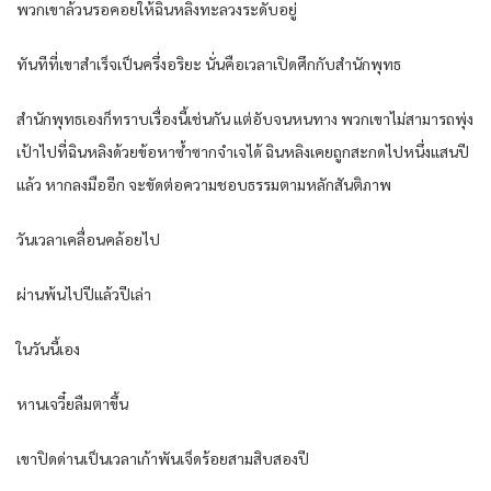
พวกเขาล้วนรอคอยให้ฉินหลิงทะลวงระดับอยู่
ทันทีที่เขาสำเร็จเป็นครึ่งอริยะ นั่นคือเวลาเปิดศึกกับสำนักพุทธ
สำนักพุทธเองก็ทราบเรื่องนี้เช่นกัน แต่อับจนหนทาง พวกเขาไม่สามารถพุ่ง
เป้าไปที่ฉินหลิงด้วยข้อหาซ้ำซากจำเจได้ ฉินหลิงเคยถูกสะกดไปหนึ่งแสนปี
แล้ว หากลงมืออีก จะขัดต่อความชอบธรรมตามหลักสันติภาพ
วันเวลาเคลื่อนคล้อยไป
ผ่านพ้นไปปีแล้วปีเล่า
ในวันนี้เอง
หานเจวี๋ยลืมตาขึ้น
เขาปิดด่านเป็นเวลาเก้าพันเจ็ดร้อยสามสิบสองปี