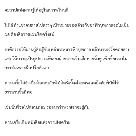
จะสาปแช่งผานกู่ให้อยู่ในสภาพไหนดี
ไม่ได้ ถ้าแช่งจนตายไปตรงๆ เป้าหมายของเจ้าอวิชชาฟ้าบุพกาลจะไม่เป็น
ผล ต้องคิดวางแผนอีกครั้งแน่
คงต้องรอให้ผานกู่ต่อสู้กับเหล่าเทพมารฟ้าบุพกาล แล้วหานเจวี๋ยค่อยสาป
แช่ง ให้บรรลุเป็นรูปการณ์ที่สองฝ่ายบาดเจ็บเสียหายทั้งคู่ เพื่อซื้อเวลาใน
การบ่มเพาะฝึกปรือตัวเอง
หานเจวี๋ยไม่จำเป็นต้องจบภัยพิบัติครั้งนี้ลงโดยตรง แค่ยืดภัยพิบัติให้
ยาวนานขึ้นก็พอ
เช่นนั้นก็รอไปก่อนเถอะ รอจนกว่าพวกเขาจะสู้กัน
หานเจวี๋ยเก็บหนังสือแห่งความโชคร้าย