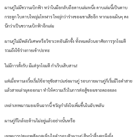
ผานกู่ไม่มีขวานเบิกฟ้า ทว่าในมือกลับถือดาบเล่มหนึ่ง ดาบเล่มนี้เป็นดาบ
กระดูก ใบดาบใหญ่มโหฬาร ใหญ่กว่าร่างของเขาเสียอีก หากมองเผินๆ คง
นึกว่าเป็นขวานเบิกฟ้าอีกเล่ม
ผานกู่ไม่มีพลังวิเศษหรือวิชาเวทอันลึกซึ้ง ทั้งหมดล้วนอาศัยการรุกโจมตี
รวมถึงใช้ร่างกายเข้าปะทะ
ไม่มีการตั้งรับ มีแต่รุกโจมตี กำเริบเสิบสาน!
แต่เมื่อหานเจวี๋ยเริ่มใช้อายุขัยสาปแช่งผานกู่ รอบกายผานกู่ก็เริ่มมีไอดำสาย
แล้วสายเล่าผุดออกมา ทำให้ความเร็วในการต่อสู้ของเขาถดถอยลง
เหล่าเทพมารมองเห็นฉากนี้ ขวัญกำลังใจเพิ่มขึ้นในฉับพลัน
ผานกู่ก็ใกล้จะต้านไม่อยู่แล้วอย่างนั้นหรือ
เทพมารปฐมภพสังเกตเห็นไอดำรอบตัวผานกู่ สีหน้าตื่นตะลึงยิ่ง