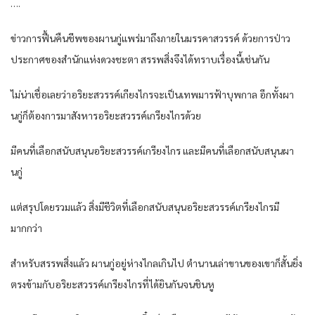
….
ข่าวการฟื้นคืนชีพของผานกู่แพร่มาถึงภายในมรรคาสวรรค์ ด้วยการป่าว
ประกาศของสำนักแห่งดวงชะตา สรรพสิ่งจึงได้ทราบเรื่องนี้เช่นกัน
ไม่น่าเชื่อเลยว่าอริยะสวรรค์เกียงไกรจะเป็นเทพมารฟ้าบุพกาล อีกทั้งผา
นกู่ก็ต้องการมาสังหารอริยะสวรรค์เกรียงไกรด้วย
มีคนที่เลือกสนับสนุนอริยะสวรรค์เกรียงไกร และมีคนที่เลือกสนับสนุนผา
นกู่
แต่สรุปโดยรวมแล้ว สิ่งมีชีวิตที่เลือกสนับสนุนอริยะสวรรค์เกรียงไกรมี
มากกว่า
สำหรับสรรพสิ่งแล้ว ผานกู่อยู่ห่างไกลเกินไป ตำนานเล่าขานของเขาก็สั้นยิ่ง
ตรงข้ามกับอริยะสวรรค์เกรียงไกรที่ได้ยินกันจนชินหู