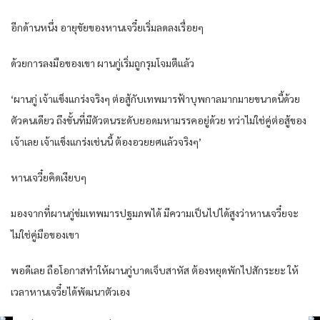
อีกด้านหนึ่ง อายุขัยของหานเจวี๋ยเริ่มลดลงเรื่อยๆ
ด้วยการลงมือของเขา ผานกู่เริ่มถูกรุมโจมตีแล้ว
‘ผานกู่ เจ้าแข็งแกร่งจริงๆ ต่อสู้กับเทพมารฟ้าบุพกาลมากมายขนาดนี้ด้วย
ตัวคนเดียว ถึงขั้นที่มีตัวตนระดับยอดมหามรรคอยู่ด้วย ทว่าไม่ใช่คู่ต่อสู้ของ
เจ้าเลย เจ้าแข็งแกร่งเช่นนี้ ต้องอวยยศแล้วจริงๆ’
หานเจวี๋ยคิดเงียบๆ
มองจากที่ผานกู่ข่มเทพมารปฐมภพได้ มีความเป็นไปได้สูงว่าหานเจวี๋ยจะ
ไม่ใช่คู่มือของเขา
พอดีเลย ถือโอกาสทำให้ผานกู่บาดเจ็บสาหัส ต้องหยุดพักไปสักระยะ ให้
เวลาหานเจวี๋ยได้พัฒนาตัวเอง