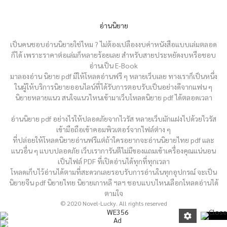
อ่านนิยาย
เป็นคนชอบอ่านนิยายใช่ไหม ? ไม่ต้องเปลืองงบค่าหนังสือแบบเล่มตลอด
ก็ได้ เพราะราคาต่อเล่มก็หลายร้อยเลย สำหรับสายประหยัดงบหรือชอบ
อ่านเป็น E-Book
มาลองอ่าน นิยาย pdf มีให้โหลดอ่านฟรี ๆ หลายเว็บเลย ทางเราก็เป็นหนึ่ง
ในผู้ให้บริการนิยายออนไลน์ที่ได้รับการตอบรับเป็นอย่างดีจากแฟน ๆ
นิยายหลายแนว สนใจแนวไหนเข้ามาเว็บโหลดนิยาย pdf ได้ตลอดเวลา
อ่านนิยาย pdf อย่างไรให้ปลอดภัยจากไวรัส หลายเว็บมักแฝงไปด้วยไวรัส
เข้ามือถือเข้าคอมพิวเตอร์จากไฟล์ต่าง ๆ
ที่ปล่อยให้โหลดนิยายอ่านฟรีแต่ถ้าใครอยากจะอ่านนิยายไทย pdf และ
แนวอื่น ๆ แบบปลอดภัย เว็บเราการันตีไม่มีของแถมเข้าเครื่องคุณแน่นอน
เป็นไฟล์ PDF ที่เปิดอ่านได้ทุกที่ทุกเวลา
โหลดเก็บไว้อ่านได้ตามที่สะดวกเลยรอบรับการอ่านในทุกอุปกรณ์ จะเป็น
นิยายจีน pdf นิยายไทย นิยายเกาหลี ฯลฯ ชอบแบบไหนเลือกโหลดอ่านได้
ตามใจ
© 2020 Novel-Lucky. All rights reserved