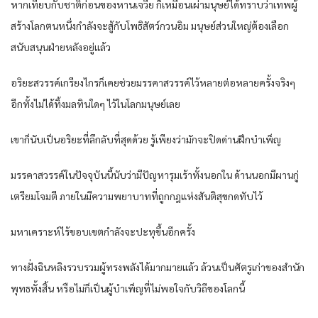
หากเทียบกับชาติก่อนของหานเจวี๋ย ก็เหมือนเผ่ามนุษย์ได้ทราบว่าเทพผู้
สร้างโลกตนหนึ่งกำลังจะสู้กับโพธิสัตว์กวนอิม มนุษย์ส่วนใหญ่ต้องเลือก
สนับสนุนฝ่ายหลังอยู่แล้ว
อริยะสวรรค์เกรียงไกรก็เคยช่วยมรรคาสวรรค์ไว้หลายต่อหลายครั้งจริงๆ
อีกทั้งไม่ได้ทิ้งมลทินใดๆ ไว้ในโลกมนุษย์เลย
เขาก็นับเป็นอริยะที่ลึกลับที่สุดด้วย รู้เพียงว่ามักจะปิดด่านฝึกบำเพ็ญ
มรรคาสวรรค์ในปัจจุบันนี้นับว่ามีปัญหารุมเร้าทั้งนอกใน ด้านนอกมีผานกู่
เตรียมโจมตี ภายในมีความพยาบาทที่ถูกกฎแห่งสันติสุขกดทับไว้
มหาเคราะห์ไร้ขอบเขตกำลังจะปะทุขึ้นอีกครั้ง
ทางฝั่งฉินหลิงรวบรวมผู้ทรงพลังได้มากมายแล้ว ล้วนเป็นศัตรูเก่าของสำนัก
พุทธทั้งสิ้น หรือไม่ก็เป็นผู้บำเพ็ญที่ไม่พอใจกับวิถีของโลกนี้