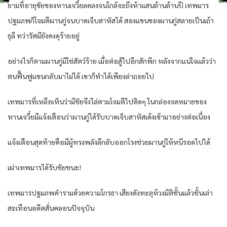
ยามที่อายุขัยของหานเจวี๋ยลดลงจนใกล้จะถึงห้าแสนล้านล้านปี เทพมาร
ปฐมภพก็โจมตีผานกู่จนบาดเจ็บสาหัสได้ สองแขนของผานกู่สลายเป็นเถ้า
ธุลี ทว่ารัศมียังคงดุร้ายอยู่
อย่างไรก็ตามผานกู่มิใช่สัตว์ร้าย เมื่อต่อสู้ไปอีกสักพีก หลังจากแน่ใจแล้วว่า
ตนฟื้นฟูแขนกลับมาไม่ได้ เขาก็ทำได้เพียงล่าถอยไป
เทพมารที่เหลือเห็นว่ามีชัยจึงไล่ตามโจมตีไปติดๆ ในกล่องจดหมายของ
หานเจวี๋ยมีแจ้งเตือนว่าผานกู่ได้รับบาดเจ็บสาหัสเด้งเข้ามาอย่างต่อเนื่อง
แจ้งเตือนสุดท้ายคือมีผู้ทรงพลังลึกลับออกโรงช่วยผานกู่ให้หนีรอดไปได้
เผ่าเทพมารได้รับชัยชนะ!
เทพมารปฐมภพคำรามด้วยความโกรธา เสียงดังทะลุห้วงมิติชั้นแล้วชั้นเล่า
สะเทือนอดีตสั่นคลอนปัจจุบัน