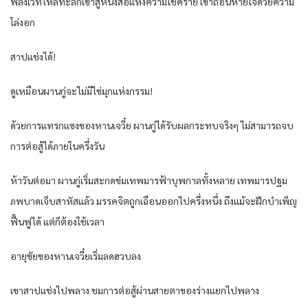
พลังเวทไหลทะลักเข้าสู่หนังสือแห่งความโชคร้าย เขาถอนหายใจด้วยความ
โล่งอก
สาปแช่งได้!
ดูเหมือนผานกู่จะไม่มีไข่มุกแห่งกรรม!
ด้วยการแทรกแซงของหานเจวี๋ย ผานกู่ได้รับผลกระทบจริงๆ ไม่สามารถจบ
การต่อสู้ได้ภายในครึ่งวัน
ห้าวันต่อมา ผานกู่เริ่มสะกดข่มเทพมารฟ้าบุพกาลทั้งหลาย เทพมารปฐม
ภพบาดเจ็บสาหัสแล้ว มรรคจิตถูกเฉือนออกไปครึ่งหนึ่ง ถึงแม้จะฝึกบำเพ็ญ
ฟื้นฟูได้ แต่ก็ต้องใช้เวลา
อายุขัยของหานเจวี๋ยเริ่มลดฮวบลง
เขาสาปแช่งไปพลาง ชมการต่อสู้ผ่านสายตาของร่างแยกไปพลาง