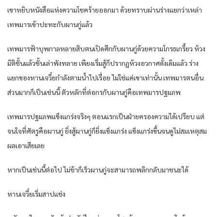
เขาหยิบหนังสือแห่งความโชคร้ายออกมา ด้วยทราบผ่านร่างแยกว่าเหล่า
เทพมารเข้าปะทะกับผานกู่แล้ว
เทพมารฟ้าบุพกาลหลายสิบตนเปิดศึกกับผานกู่ด้วยความโกรธเกรี้ยว ห้วง
มิติชั้นแล้วชั้นเล่าพังทลาย เพียงเริ่มสู้ก็ปรากฏห้วงอวกาศดั้งเดิมแล้ว ร่าง
แยกของหานเจวี๋ยกำลังตามน้ำไปเรื่อย ไม่ใช่แค่เขาเท่านั้น เทพมารตนอื่น
ส่วนมากก็เป็นเช่นนี้ ตัวหลักที่ต่อกรกับผานกู่คือเทพมารปฐมภพ
เทพมารปฐมภพแข็งแกร่งจริงๆ ตอนแรกเป็นฝ่ายครองความได้เปรียบ แต่
จนใจที่ศัตรูคือผานกู่ ยิ่งสู้ผานกู่ก็ยิ่งแข็งแกร่ง แข็งแกร่งขึ้นจนดูไม่สมเหตุสม
ผลเอาเสียเลย
หากเป็นเช่นนี้ต่อไป ไม่ช้าก็เร็วผานกู่จะสามารถพลิกกลับมาชนะได้
หานเจวี๋ยเริ่มสาปแช่ง