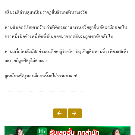
คลื่นวนสีดำหลุมหนึ่งปรากฏขึ้นด้านหลังหานเจวี๋ย
หานชิงเอ๋อร์เบิกตากว้าง กำลังคิดจะถาม หานเจวี๋ยลุกขึ้น ซัดฝ่ามือออกไป
คราหนึ่ง มือข้างหนึ่งที่เพิ่งยื่นออกมาจากคลื่นวนถูกเขาซัดกลับไป
หานเจวี๋ยจับสัมผัสอย่างละเอียด ผู้ร่ายวิชาอัญเชิญคือหานทั่ว เพียงแต่เพิ่ง
จะร่ายก็ถูกศัตรูไล่ตามมา
ดูเหมือนศัตรูของเด็กคนนี้จะไม่ธรรมดาเลย!
………………………………………………………………