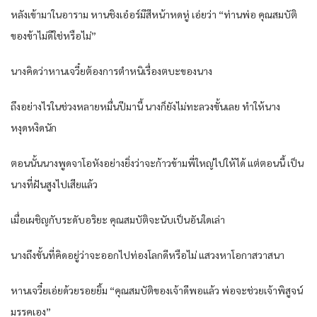
หลังเข้ามาในอาราม หานชิงเอ๋อร์มีสีหน้าหดหู่ เอ่ยว่า “ท่านพ่อ คุณสมบัติ
ของข้าไม่ดีใช่หรือไม่”
นางคิดว่าหานเจวี๋ยต้องการตำหนิเรื่องตบะของนาง
ถึงอย่างไรในช่วงหลายหมื่นปีมานี้ นางก็ยังไม่ทะลวงขั้นเลย ทำให้นาง
หงุดหงิดนัก
ตอนนั้นนางพูดจาโอหังอย่างยิ่งว่าจะก้าวข้ามพี่ใหญ่ไปให้ได้ แต่ตอนนี้ เป็น
นางที่ฝันสูงไปเสียแล้ว
เมื่อเผชิญกับระดับอริยะ คุณสมบัติจะนับเป็นอันใดเล่า
นางถึงขั้นที่คิดอยู่ว่าจะออกไปท่องโลกดีหรือไม่ แสวงหาโอกาสวาสนา
หานเจวี๋ยเอ่ยด้วยรอยยิ้ม “คุณสมบัติของเจ้าดีพอแล้ว พ่อจะช่วยเจ้าพิสูจน์
มรรคเอง”