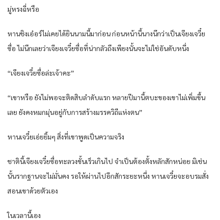
มู่หรงฉี่หรือ
หานชิงเอ๋อร์ไม่เคยได้ยินนามนี้มาก่อน ก่อนหน้านี้นางนึกว่าเป็นเจียงเจวี๋ย
ซื่อ ไม่นึกเลยว่าเจียงเจวี๋ยซื่อที่น่ากลัวถึงเพียงนั้นจะไม่ใช่อันดับหนึ่ง
“เจียงเจวี๋ยซื่อล่ะเจ้าคะ”
“เขาหรือ ยังไม่พอจะติดสิบลำดับแรก หลายปีมานี้ตบะของเขาไม่เพิ่มขึ้น
เลย ยังคงหมกมุ่นอยู่กับการสร้างมรรควิถีแห่งตน”
หานเจวี๋ยเอ่ยยิ้มๆ สิ่งที่เขาพูดเป็นความจริง
ชาตินี้เจียงเจวี๋ยซื่อทะลวงขั้นเร็วเกินไป จำเป็นต้องตั้งหลักสักหน่อย มิเช่น
นั้นรากฐานจะไม่มั่นคง รอให้ผ่านไปอีกสักระยะหนึ่ง หานเจวี๋ยจะอบรมสั่ง
สอนเขาด้วยตัวเอง
ในเวลานี้เอง