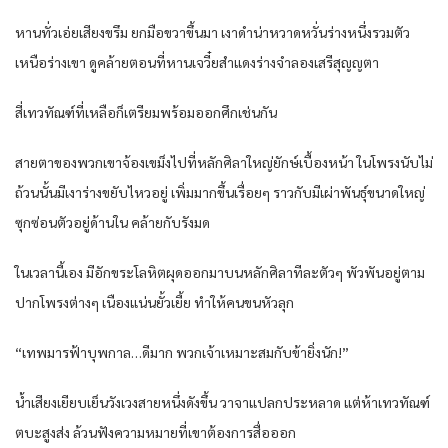
หานทั่วเอ่ยเสียงขรึม ยกมือขวาขึ้นมา เงาดำน่าหวาดหวั่นร่างหนึ่งรวมตัว
เหนือร่างเขา ดูคล้ายตอนที่หานเจวี๋ยสำแดงร่างจำลองเสรีสุญญตา
สี่เทวทัณฑ์ที่เหลือก็เตรียมพร้อมออกศึกเช่นกัน
สายตาของพวกเขาจ้องเขม็งไปที่หลักศิลาใหญ่ยักษ์เบื้องหน้า ในโพรงนับไม่
ถ้วนนั้นมีเงาร่างขยับไหวอยู่ เพิ่มมากขึ้นเรื่อยๆ ราวกับมีเผ่าพันธุ์ขนาดใหญ่
ซุกซ่อนตัวอยู่ด้านใน คล้ายกับรังมด
ในเวลานี้เอง มีอักขระโลหิตผุดออกมาบนหลักศิลาทีละตัวๆ พัวพันอยู่ตาม
ปากโพรงต่างๆ เนืองแน่นยั้วเยี้ย ทำให้คนขนหัวลุก
“เทพมารฟ้าบุพกาล…ดีมาก พวกเจ้าเหมาะสมกับข้ายิ่งนัก!”
น้ำเสียงเยียบเย็นวังเวงสายหนึ่งดังขึ้น วาจาแปลกประหลาด แต่ห้าเทวทัณฑ์
ตบะสูงส่ง ล้วนฟังความหมายที่เขาต้องการสื่อออก