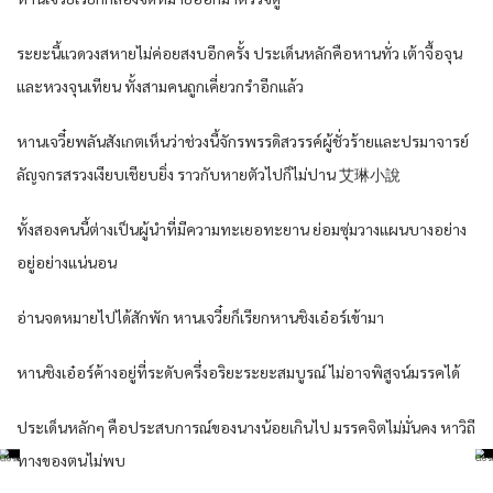
ระยะนี้แวดวงสหายไม่ค่อยสงบอีกครั้ง ประเด็นหลักคือหานทั่ว เต้าจื้อจุน
และหวงจุนเทียน ทั้งสามคนถูกเคี่ยวกรำอีกแล้ว
หานเจวี๋ยพลันสังเกตเห็นว่าช่วงนี้จักรพรรดิสวรรค์ผู้ชั่วร้ายและปรมาจารย์
ลัญจกรสรวงเงียบเชียบยิ่ง ราวกับหายตัวไปก็ไม่ปาน 艾琳小說
ทั้งสองคนนี้ต่างเป็นผู้นำที่มีความทะเยอทะยาน ย่อมซุ่มวางแผนบางอย่าง
อยู่อย่างแน่นอน
อ่านจดหมายไปได้สักพัก หานเจวี๋ยก็เรียกหานชิงเอ๋อร์เข้ามา
หานชิงเอ๋อร์ค้างอยู่ที่ระดับครึ่งอริยะระยะสมบูรณ์ ไม่อาจพิสูจน์มรรคได้
ประเด็นหลักๆ คือประสบการณ์ของนางน้อยเกินไป มรรคจิตไม่มั่นคง หาวิถี
ทางของตนไม่พบ