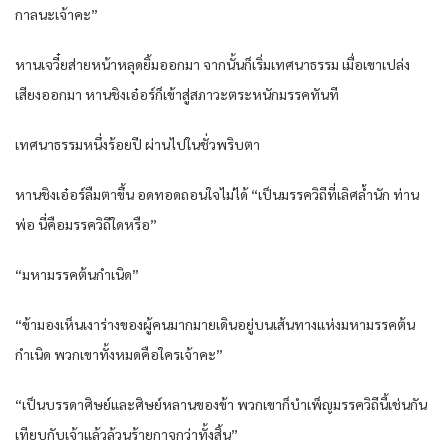
กาลนะเจ้าคะ”
หานเจวี๋ยส่ายหน้าหลุดยิ้มออกมา จากนั้นก็เริ่มเทศนาธรรม เมื่อเขาเปล่ง
เสียงออกมา หานชิงเอ๋อร์ก็เข้าสู่สภาวะตระหนักมรรคทันที
เทศนาธรรมหนึ่งร้อยปี ผ่านไปในชั่วพริบตา
หานชิงเอ๋อร์ลืมตาขึ้น อดทอดถอนใจไม่ได้ “เป็นมรรควิถีที่เลิศล้ำนัก ท่าน
พ่อ นี่คือมรรควิถีใดหรือ”
“มหามรรคต้นกำเนิด”
“ข้ามองเห็นเงาร่างของผู้คนมากมายเดินอยู่บนเส้นทางแห่งมหามรรคต้น
กำเนิด พวกเขาทั้งหมดคือใครเจ้าคะ”
“เป็นบรรดาศิษย์และศิษย์หลานของข้า พวกเขาก็บำเพ็ญมรรควิถีนี้เช่นกัน
เทียบกับเจ้าแล้วล้วนร้ายกาจกว่าทั้งสิ้น”