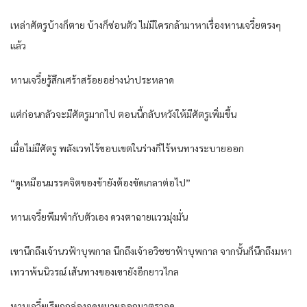
เหล่าศัตรูบ้างก็ตาย บ้างก็ซ่อนตัว ไม่มีใครกล้ามาหาเรื่องหานเจวี๋ยตรงๆ
แล้ว
หานเจวี๋ยรู้สึกเศร้าสร้อยอย่างน่าประหลาด
แต่ก่อนกลัวจะมีศัตรูมากไป ตอนนี้กลับหวังให้มีศัตรูเพิ่มขึ้น
เมื่อไม่มีศัตรู พลังเวทไร้ขอบเขตในร่างก็ไร้หนทางระบายออก
“ดูเหมือนมรรคจิตของข้ายังต้องขัดเกลาต่อไป”
หานเจวี๋ยพึมพำกับตัวเอง ดวงตาฉายแววมุ่งมั่น
เขานึกถึงเจ้านวฟ้าบุพกาล นึกถึงเจ้าอวิชชาฟ้าบุพกาล จากนั้นก็นึกถึงมหา
เทวาพ้นนิวรณ์ เส้นทางของเขายังอีกยาวไกล
หานเจวี๋ยเรียกกล่องจดหมายออกมาตรวจดู