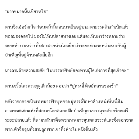
“มากขนาดนั้นเชียวหรือ”
หานชิงเอ๋อร์ตกใจ ก่อนหน้านี้ตอนนางยืนอยู่บนมหามรรคต้นกำเนิดแล้ว
ทอดมองออกไป มองไม่เห็นปลายทางเลย แต่มองเห็นเงาร่างหลายร่าง
ระยะห่างระหว่างทั้งสองฝ่ายห่างไกลยิ่งกว่าระยะห่างระหว่างนางกับผู้
บำเพ็ญที่อยู่ด้านหลังเสียอีก
นางถามด้วยความสงสัย “ในบรรดาศิษย์ของท่านผู้ใดเก่งกาจที่สุดเจ้าคะ”
หานเจวี๋ยใคร่ครวญดูเล็กน้อย ตอบว่า “มู่หรงฉี่ ศิษย์หลานของข้า”
หลังจากกลายเป็นเทพมารฟ้าบุพกาล มู่หรงฉี่รักษาตำแหน่งที่หนึ่งใน
อาณาเขตเต๋าแห่งที่สองมาโดยตลอด ฝึกบำเพ็ญจนบรรลุระดับอริยะเสรี
ระยะปลายแล้ว ที่ตามหลังมาคือพวกเทพมารขุนพลสวรรค์และจิ้งจอกชาด
พวกเต้าจื้อจุนทั้งสามถูกพวกเขาทิ้งห่างไปหนึ่งขั้นแล้ว