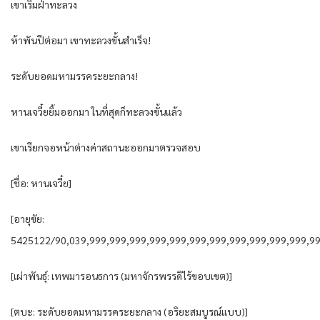
เขาเริ่มฝ่าทะลวง
ห้าพันปีต่อมา เขาทะลวงขั้นสำเร็จ!
ระดับยอดมหามรรคระยะกลาง!
หานเจวี๋ยยิ้มออกมา ในที่สุดก็ทะลวงขั้นแล้ว
เขาเรียกจอหน้าต่างค่าสถานะออกมาตรวจสอบ
[ชื่อ: หานเจวี๋ย]
[อายุขัย:
5425122/90,039,999,999,999,999,999,999,999,999,999,999,999,99
[เผ่าพันธุ์: เทพมารอนธการ (มหาจักรพรรดิไร้ขอบเขต)]
[ตบะ: ระดับยอดมหามรรคระยะกลาง (อริยะสมบูรณ์แบบ)]