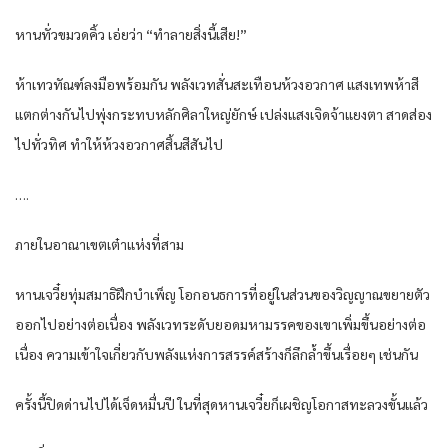
หานทั่วขมวดคิ้ว เอ่ยว่า “ทำลายสิ่งนี้เสีย!”
ห้าเทวทัณฑ์ลงมือพร้อมกัน พลังเวทสั่นสะเทือนห้วงอวกาศ แสงเทพห้าสี
แตกต่างกันไปพุ่งกระทบหลักศิลาใหญ่ยักษ์ เปล่งแสงเจิดจ้าแยงตา สาดส่อง
ไปทั่วทิศ ทำให้ห้วงอวกาศสิ้นสีสันไป
….
ภายในอาณาเขตเต๋าแห่งที่สาม
หานเจวี๋ยทุ่มสมาธิฝึกบำเพ็ญ โอกอนธการที่อยู่ในส่วนของวิญญาณขยายตัว
ออกไปอย่างต่อเนื่อง พลังเวทระดับยอดมหามรรคของเขาเพิ่มขึ้นอย่างต่อ
เนื่อง ความเข้าใจเกี่ยวกับพลังแห่งการสรรค์สร้างก็ลึกล้ำขึ้นเรื่อยๆ เช่นกัน
ครั้งนี้ปิดด่านไปได้เจ็ดหมื่นปี ในที่สุดหานเจวี๋ยก็เผชิญโอกาสทะลวงขั้นแล้ว