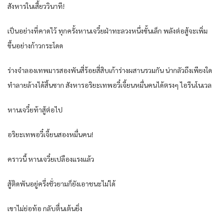
สังหารในเสี้ยววินาที!
เป็นอย่างที่คาดไว้ ทุกครั้งหานเจวี๋ยฝ่าทะลวงหนึ่งขั้นเล็ก พลังต่อสู้จะเพิ่ม
ขึ้นอย่างก้าวกระโดด
ร่างจำลองเทพมารสองพันสี่ร้อยสี่สิบเก้าร่างผสานรวมกัน น่ากลัวถึงเพียงใด
ทำลายล้างได้สิ้นซาก สังหารอริยะเทพอวี๋เจี้ยนหมื่นคนได้ตรงๆ ไอรีนโนเวล
หานเจวี๋ยท้าสู้ต่อไป
อริยะเทพอวี๋เจี้ยนสองหมื่นคน!
คราวนี้ หานเจวี๋ยเปลืองแรงแล้ว
สู้ติดพันอยู่ครึ่งชั่วยามก็ยังเอาชนะไม่ได้
เขาไม่ย่อท้อ กลับตื่นเต้นยิ่ง