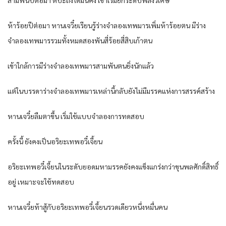
ห้าร้อยปีต่อมา หานเจวี๋ยเรียนรู้ร่างจำลองเทพมารเพิ่มห้าร้อยตน มีร่าง
จำลองเทพมารรวมทั้งหมดสองพันสี่ร้อยสี่สิบเก้าตน
เข้าใกล้การมีร่างจำลองเทพมารสามพันตนยิ่งนักแล้ว
แต่ในบรรดาร่างจำลองเทพมารเหล่านี้กลับยังไม่มีมรรคแห่งการสรรค์สร้าง
หานเจวี๋ยลืมตาขึ้น เริ่มใช้แบบจำลองการทดสอบ
ครั้งนี้ ยังคงเป็นอริยะเทพอวี๋เจี้ยน
อริยะเทพอวี๋เจี้ยนในระดับยอดมหามรรคยังคงแข็งแกร่งกว่าขุนพลศักดิ์สิทธิ์
อยู่ เหมาะจะใช้ทดสอบ
หานเจวี๋ยท้าสู้กับอริยะเทพอวี๋เจี้ยนรวดเดียวหนึ่งหมื่นคน