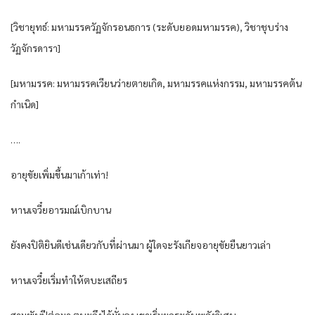
[วิชายุทธ์: มหามรรควัฏจักรอนธการ (ระดับยอดมหามรรค), วิชาชุบร่าง
วัฏจักรดารา]
[มหามรรค: มหามรรคเวียนว่ายตายเกิด, มหามรรคแห่งกรรม, มหามรรคต้น
กำเนิด]
….
อายุขัยเพิ่มขึ้นมาเก้าเท่า!
หานเจวี๋ยอารมณ์เบิกบาน
ยังคงปิติยินดีเช่นเดียวกับที่ผ่านมา ผู้ใดจะรังเกียจอายุขัยยืนยาวเล่า
หานเจวี๋ยเริ่มทำให้ตบะเสถียร
สามพันปีต่อมา ตบะถึงได้มั่นคง เขาเริ่มยกระดับพลังวิเศษ