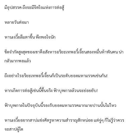
มีอุปสรรค ถึงจะมีจิตใจแห่งการต่อสู้
หลายวันต่อมา
หานเจวี๋ยลืมตาขึ้น พึงพอใจนัก
ขีดจำกัดสูงสุดของเขาคือสังหารอริยะเทพอวี๋เจี้ยนสองหมื่นห้าพันคน น่า
กลัวมากพอแล้ว
ถึงอย่างไรอริยะเทพอวี๋เจี้ยนก็เป็นระดับยอดมหามรรคเช่นกัน!
หากเกิดการต่อสู้เช่นนี้ขึ้นจริง ฟ้าบุพกาลล้วนจะย่อยยับ!
ฟ้าบุพกาลในปัจจุบันนี้รองรับยอดมหามรรคมากมายปานนั้นไม่ไหว
หานเจวี๋ยอยากสาปแช่งศัตรูหาความสำราญสักหน่อย แต่จู่ๆ ก็ไม่รู้ว่าควร
จะสาปผู้ใด