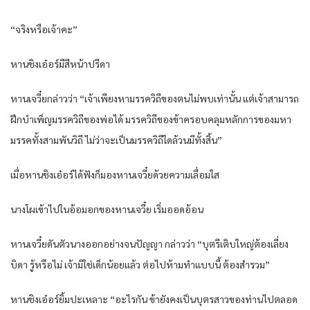
“จริงหรือเจ้าคะ”
หานชิงเอ๋อร์มีสีหน้าปรีดา
หานเจวี๋ยกล่าวว่า “เจ้าเพียงหามรรควิถีของตนไม่พบเท่านั้น แต่เจ้าสามารถ
ฝึกบำเพ็ญมรรควิถีของพ่อได้ มรรควิถีของข้าครอบคลุมหลักการของมหา
มรรคทั้งสามพันวิถี ไม่ว่าจะเป็นมรรควิถีใดล้วนมีทั้งสิ้น”
เมื่อหานชิงเอ๋อร์ได้ฟังก็มองหานเจวี๋ยด้วยความเลื่อมใส
นางโผเข้าไปในอ้อมอกของหานเจวี๋ย เริ่มออดอ้อน
หานเจวี๋ยดันตัวนางออกอย่างจนปัญญา กล่าวว่า “บุตรีเติบใหญ่ต้องเลี่ยง
บิดา รู้หรือไม่ เจ้ามิใช่เด็กน้อยแล้ว ต่อไปห้ามทำแบบนี้ ต้องสำรวม”
หานชิงเอ๋อร์ยิ้มปะเหลาะ “อะไรกัน ข้ายังคงเป็นบุตรสาวของท่านไปตลอด