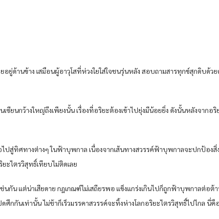
ุยอยู่ด้านข้าง เสมือนผู้อาวุโสที่ห่วงใยใส่ใจชนรุ่นหลัง สอบถามสารทุกข์สุกดิบด
ียนกว้างใหญ่ถึงเพียงนั้น เรื่องที่อริยะต้องเข้าไปยุ่งมีน้อยยิ่ง ดังนั้นหลังจาก
ไปสู่ทิศทางต่างๆ ในฟ้าบุพกาล เนื่องจากเส้นทางสวรรค์ฟ้าบุพกาลจะปกป้องสิ่งมีชี
ิยะไตรวิสุทธิ์เทียบไม่ติดเลย
์เช่นกัน แต่น่าเสียดาย กฎเกณฑ์ไม่เสถียรพอ แข็งแกร่งเกินไปก็ถูกฟ้าบุพกาลต่อต้า
ิดศึกกันเท่านั้น ไม่ช้าก็เร็วมรรคาสวรรค์จะทิ้งห่างโลกอริยะไตรวิสุทธิ์ไปไกล 