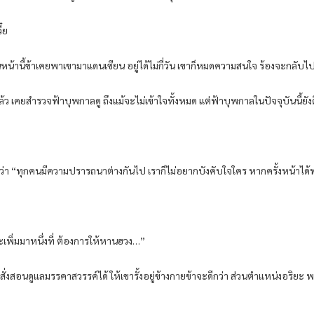
๋ย
นหน้านี้ข้าเคยพาเขามาแดนเซียน อยู่ได้ไม่กี่วัน เขาก็หมดความสนใจ ร้องจะกลับไป
แล้ว เคยสำรวจฟ้าบุพกาลดู ถึงแม้จะไม่เข้าใจทั้งหมด แต่ฟ้าบุพกาลในปัจจุบันนี้ยั
ไปว่า “ทุกคนมีความปรารถนาต่างกันไป เราก็ไม่อยากบังคับใจใคร หากครั้งหน้าได
เพิ่มมาหนึ่งที่ ต้องการให้หานฮวง…”
สั่งสอนดูแลมรรคาสวรรค์ได้ ให้เขารั้งอยู่ข้างกายข้าจะดีกว่า ส่วนตำแหน่งอริยะ 