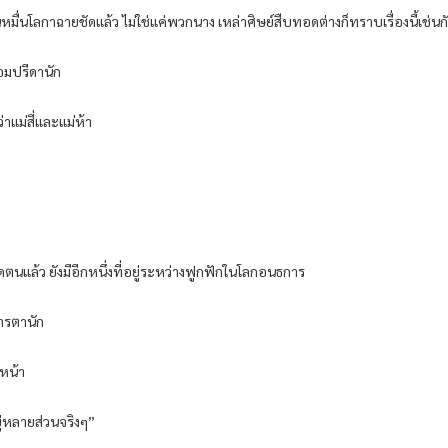
มื่นโลกาฉายชัดแล้ว ไม่ใช่แค่พวกนาง เหล่าศิษย์สืบทอดต่างก็ทราบเรื่องนี้เช่นก
อมปรีดานัก
่าแม่สี่และแม่ห้า
ตนแล้ว ยังมีอีกหนึ่งที่อยู่ระหว่างฟูกฟักในโลกอนธการ
ารตานัก
หน้า
ู่หลายส่วนจริงๆ”