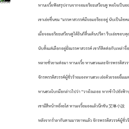
หานเจวี๋ยฟังสรุปงานจากจอมอริยะเสวียนตู พอใจเป็นอย่า
เขาเอ่ยชื่นชม “มรรคาสวรรค์มีจอมอริยะอยู่ นับเป็นโชคม
เมื่อจอมอริยะเสวียนตูได้ยินก็ตื่นเต้นปรีดา รีบเอ่ยขอบค
นับตั้งแต่เลือกอยู่ฝั่งมรรคาสวรรค์ เขาก็ติดต่อกับเหล่าจ
หลายชั่วยามต่อมา หานเจวี๋ย หานฮวงและจักรพรรดิสวรร
จักรพรรดิสวรรค์ผู้ชั่วร้ายมองหานฮวง เอ่ยด้วยรอยยิ้มเ
หานฮวงโบกมือกล่าวไปว่า “วางใจเถอะ หากข้าไปยังฟ้
เขามีสีหน้าหยิ่งยโส หานเจวี๋ยมองแล้วนึกขัน 艾琳小說
หลังจากร่ำลากันตามมารยาทแล้ว จักรพรรดิสวรรค์ผู้ชั่ว