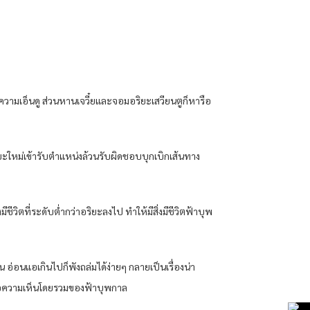
้วยความเอ็นดู ส่วนหานเจวี๋ยและจอมอริยะเสวียนตูก็หารือ
อริยะใหม่เข้ารับตำแหน่งล้วนรับผิดชอบบุกเบิกเส้นทาง
วิตที่ระดับต่ำกว่าอริยะลงไป ทำให้มีสิ่งมีชีวิตฟ้าบุพ
น อ่อนแอเกินไปก็พังถล่มได้ง่ายๆ กลายเป็นเรื่องน่า
นี่คือความเห็นโดยรวมของฟ้าบุพกาล