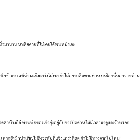
ทั่วมานาน น่าเสียดายที่ไม่เคยได้พบหน้าเลย
ต่อข้ามาก แต่ท่านแข็งแกร่งไม่พอ ข้าไม่อยากติดตามท่าน บนโลกนี้นอกจากท่านพ่อ
ปิดตาบ้างก็ดี ท่านพ่อของเจ้ายุ่งอยู่กับการปิดด่าน ไม่มีเวลามาดูแลเจ้าหรอก”
หากยังฝึกบำเพ็ญไม่ถึงระดับที่แข็งแกร่งที่สุด ข้าไม่มีทางจากไปไหน”