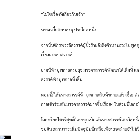
“ไม่ใช่เรื่องที่เกี่ยวกับเจ้า”
หานเจวี๋ยตอบส่งๆ ประโยคหนึ่ง
จากนั้นจักรพรรดิสวรรค์ผู้ชั่วร้ายจึงดึงตัวหานฮวงไปพูดค
เรื่องมรรคาสวรรค์
ยามนี้ฟ้าบุพกาลสงบสุข มรรคาสวรรค์พัฒนาได้เต็มที่ แดนเซ
สวรรค์ฟ้าบุพกาลทั้งสิ้น
ตอนนี้มีเส้นทางสวรรค์ฟ้าบุพกาลสิบห้าสายแล้ว เชื่อมต่อ
กาลเข้าร่วมกับมรรคาสวรรค์มากขึ้นเรื่อยๆ ในส่วนนี้โลกอร
โลกอริยะไตรวิสุทธิ์ก็เคยบุกเบิกเส้นทางสวรรค์ไตรวิสุทธิ
ขบขัน สถานการณ์ในปัจจุบันนี้เหลือเพียงสองฝ่ายยังไม่เป