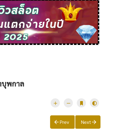
าบุพกาล
Prev
Next