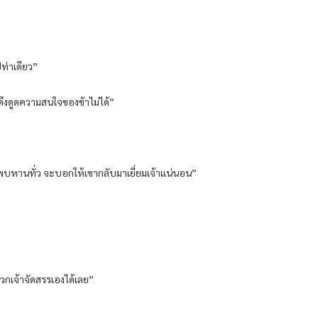
ท่าเดียว”
งดึงดูดความสนใจของข้าไม่ได้”
้พบหานทั่ว จะบอกให้เขากลับมาเยี่ยมเจ้าแน่นอน”
พวกเจ้าจัดสรรเองได้เลย”