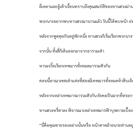
ลี่เหยาและอู้เต้าเจี้ยนทราบถึงคุณสมบัติของหานฮวงผ่านห
พวกนางอยากพบหานฮวงมานานแล้ว วันนี้ได้พบหน้า ย่
หลังจากพูดคุยกันอยู่พักหนึ่ง หานฮวงก็เริ่มเรียกพวกนางว
จากนั้น ทั้งสี่ก็เดินออกมาจากอารามเต๋า
หานเจวี๋ยเรียกเทพมารทั้งหมดมารวมตัวกัน
ตอนนี้อาณาเขตเต๋าแห่งที่สองมีเทพมารทั้งหมดห้าสิบเอ็ด
หลังจากเหล่าเทพมารมารวมตัวกัน ยังคงเป็นฉากที่ตระก
หานฮวงหรี่ตาลง พิจารณาเหล่าเทพมารฟ้าบุพกาลเบื้อง
“นี่คือคุณชายรองอย่างนั้นหรือ หน้าตาคล้ายนายท่านอย