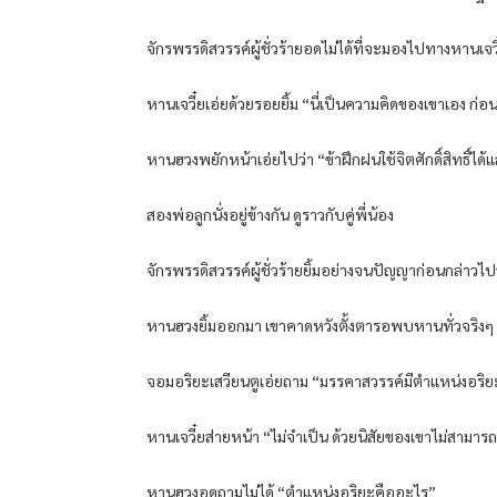
จักรพรรดิสวรรค์ผู้ชั่วร้ายอดไม่ได้ที่จะมองไปทางหานเจวี
หานเจวี๋ยเอ่ยด้วยรอยยิ้ม “นี่เป็นความคิดของเขาเอง ก่อ
หานฮวงพยักหน้าเอ่ยไปว่า “ข้าฝึกฝนใช้จิตศักดิ์สิทธิ์ได้
สองพ่อลูกนั่งอยู่ข้างกัน ดูราวกับคู่พี่น้อง
จักรพรรดิสวรรค์ผู้ชั่วร้ายยิ้มอย่างจนปัญญาก่อนกล่าว
หานฮวงยิ้มออกมา เขาคาดหวังตั้งตารอพบหานทั่วจริงๆ
จอมอริยะเสวียนตูเอ่ยถาม “มรรคาสวรรค์มีตำแหน่งอริยะ
หานเจวี๋ยส่ายหน้า “ไม่จำเป็น ด้วยนิสัยของเขาไม่สามารถ
หานฮวงอดถามไม่ได้ “ตำแหน่งอริยะคืออะไร”