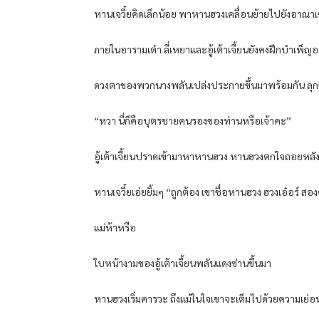
หานเจวี๋ยคิดเล็กน้อย พาหานฮวงเคลื่อนย้ายไปยังอาณาเข
ภายในอารามเต๋า ลี่เหยาและอู้เต้าเจี้ยนยังคงฝึกบำเพ็ญอย
ดวงตาของพวกนางพลันเปล่งประกายขึ้นมาพร้อมกัน ลุกข
“หวา นี่ก็คือบุตรชายคนรองของท่านหรือเจ้าคะ”
อู้เต้าเจี้ยนปราดเข้ามาหาหานฮวง หานฮวงตกใจถอยหลั
หานเจวี๋ยเอ่ยยิ้มๆ “ถูกต้อง เขาชื่อหานฮวง ฮวงเอ๋อร์ สอง
แม่ห้าหรือ
ใบหน้างามของอู้เต้าเจี้ยนพลันแดงซ่านขึ้นมา
หานฮวงเริ่มคารวะ ถึงแม้ในใจเขาจะเต็มไปด้วยความเย่อหยิ