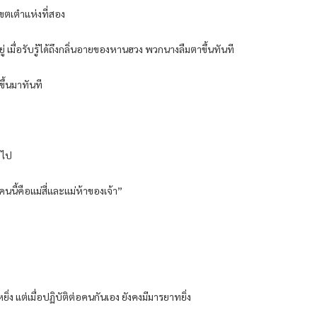
ตเต๋าแห่งที่สอง
ู่ เมื่อรับรู้ได้ถึงกลิ่นอายของหานฮวง พวกนางลืมตาขึ้นทันที
ึ้นมาทันที
งไป
คนนี้คือแม่สี่และแม่ห้าของเจ้า”
่ง แต่เมื่อปฏิบัติต่อคนกันเอง ยังคงมีมารยาทยิ่ง