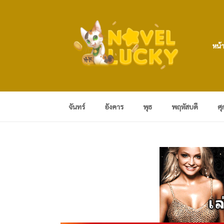
หน้
จันทร์
อังคาร
พุธ
พฤหัสบดี
ศุ