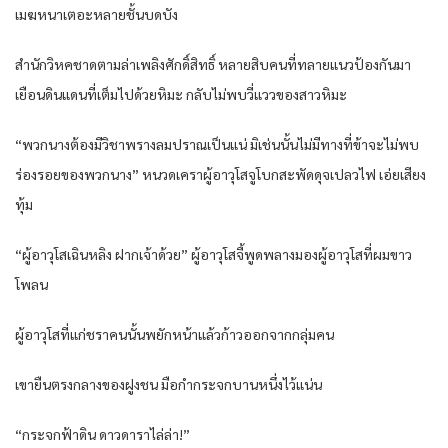
เมฆ​หนาเตอะ​หลาย​ชั้น​บดบัง​
สำนัก​วิหค​ชาด​ตามล่า​เพลิง​ศักดิ์สิทธิ์​ หลาย​สิบ​คน​ที่​ทลาย​แนว​ป้องกัน​มา
เยือน​ดินแดน​ที่​เต็มไปด้วย​หิมะ​ กลับ​ไม่พบ​วี่แวว​ของ​สาว​หิมะ​
“พวก​นาง​ต้อง​มีวิชา​พราง​ลมปราณ​เป็นแน่​ มิเช่นนั้น​ไม่มีทาง​ที่​ข้า​จะไม่พบ​
ร่องรอย​ของ​พวก​นาง​” หนวดเครา​ผู้อาวุโส​จูโบก​สะพัด​ดุจ​เปลวไฟ​ เอ่ย​เสียง
ทุ้ม​
“ผู้อาวุโส​เฉินห​ลิง​ ฝาก​เจ้าด้วย​” ผู้อาวุโส​จี้พูด​พลาง​มอง​ผู้อาวุโส​ที่​ผม​ขาว
โพลน​
ผู้อาวุโส​ที่​แก่​ชรา​คน​นั้น​พยักหน้า​แล้ว​ก้าว​ออกจาก​กลุ่มคน​
เขา​ยืน​ตรงกลาง​ของ​ฝูงชน​ มือ​กำ​กระจก​บาน​หนึ่ง​ไว้​แน่น​
“กระจก​ฟ้าดิน​ ดาว​ดารา​ไล่ล่า​!”