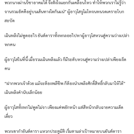
พวก​นาง​ผ่าน​วิชาอาคม​ได้​ จึงตั้งใจ​แยกกัน​เคลื่อนไหว​ ทำให้​พวกเรา​ไม่รู้​ว่า​
จาน​รวม​อัคคี​อยู่​บน​เส้นทาง​ใด​กัน​แน่​” ผู้อาวุโส​จูโมโห​จน​หนวด​เคราะ​โบก
สะบัด​
เฉินห​ลิง​ไม่พูด​อะไร​ ยันต์​ดารา​ทั้ง​หก​ลอย​ไปหา​ผู้อาวุโส​หวน​สู่ความว่างเปล่า​
หก​คน​
ผู้อาวุโส​ในที่นี้​ เมื่อ​รวม​เฉินห​ลิง​แล้ว​ ก็​มีระดับ​หวน​สู่ความว่างเปล่า​เพียง​เจ็ด​
คน​
“ฝาก​พวก​เจ้าด้วย​ แม้จะต้อง​พลีชีพ​ ก็​ต้อง​นำ​เพลิง​ศักดิ์สิทธิ์​กลับมา​ให้ได้​”
เฉินห​ลิง​คำนับ​เล็กน้อย​
ผู้อาวุโส​ทั้ง​หก​ไม่พูดไม่จา​ เพียงแค่​พยักหน้า​ แต่​สีหน้า​กลับ​ฉาย​ความเด็ด
เดี่ยว​
พวกเขา​กำ​ยันต์​ดารา​ แหวก​ประตู​มิติ​ เริ่ม​ตามล่า​เป้าหมาย​บน​ยันต์​ดารา​