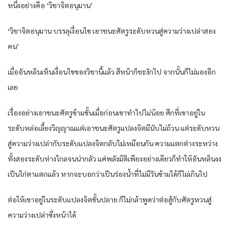
หนึ่ง​อย่าง​คือ​ ‘วิชา​จิต​อนุมาน​’
‘วิชา​จิต​อนุมาน​ บรรลุ​เงื่อนไข​ เอาชนะ​ศัตรู​ระดับ​หวน​สู่ความว่างเปล่า​สอง​
คน​’
เมื่อ​อัน​หลิน​เห็น​เงื่อนไข​ของ​วิชา​นี้​แล้ว​ สีหน้า​ก็​ชะงัก​ไป จากนั้น​ก็​ไม่มอง​อีก​
เลย​
เรื่อง​อย่าง​เอาชนะ​ศัตรู​ข้ามขั้น​เมื่อก่อน​เขา​ทำ​ไปไม่น้อย​ ศึก​ที่​เขา​อยู่​ใน​
ระดับ​หล่อเลี้ยง​วิญญาณ​แต่​เอาชนะ​ศัตรู​แปลง​จิต​มีนับไม่ถ้วน​ แต่​ระดับ​หวน​
สู่ความว่างเปล่า​กับ​ระดับ​แปลง​จิต​กลับ​ไม่เหมือนกัน​ ความแตกต่าง​ระหว่าง​
ทั้งสอง​ระดับ​ห่างไกล​จน​น่ากลัว​ แค่​พลัง​มิติ​เพียง​อย่าง​เดียว​ก็​ทำให้​อัน​หลิน​งง
เป็นไก่ตาแตก​แล้ว​ หาก​จะบอ​กว่า​เป็น​ร่องน้ำ​ที่​ไม่มีวัน​ข้าม​ได้​ก็​ไม่เกินไป​
ต่อให้​เขา​อยู่​ใน​ระดับ​แปลง​จิต​ขั้น​ปลาย​ ก็​ไม่กล้า​พูดว่า​ต่อสู้​กับ​ศัตรู​หวน​สู่
ความว่างเปล่า​ซึ่งหน้า​ได้​