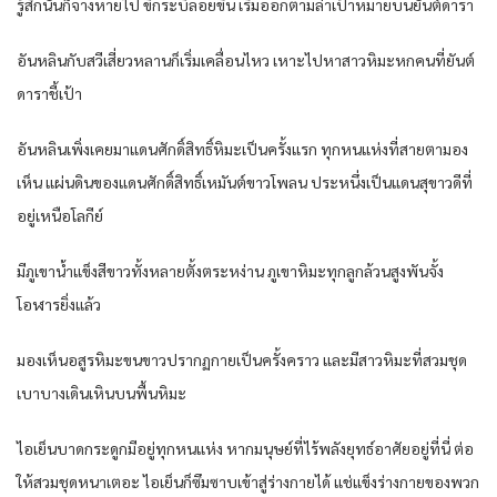
รู้สึก​นั่น​ก็​จางหาย​ไป ขี่​กระบี่​ลอย​ขึ้น​ เริ่ม​ออก​ตามล่า​เป้าหมาย​บน​ยันต์​ดารา​
อัน​หลิน​กับ​สวี​เสี่ยว​หลาน​ก็​เริ่ม​เคลื่อนไหว​ เหาะ​ไปหา​สาว​หิมะ​หก​คน​ที่​ยันต์​
ดารา​ชี้เป้า
อัน​หลิน​เพิ่ง​เคย​มาแดน​ศักดิ์สิทธิ์​หิมะ​เป็นครั้งแรก​ ทุกหน​แห่ง​ที่​สายตา​มอง
เห็น​ แผ่นดิน​ของ​แดน​ศักดิ์สิทธิ์​เหมันต์​ขาวโพลน​ ประหนึ่ง​เป็นแดน​สุขาวดี​ที่
อยู่​เหนือ​โลกีย์​
มีภูเขาน้ำแข็ง​สีขาว​ทั้งหลาย​ตั้ง​ตระหง่าน​ ภูเขา​หิมะ​ทุก​ลูก​ล้วน​สูงพัน​จั้ง
โอฬาร​ยิ่ง​แล้ว​
มองเห็น​อสูร​หิมะ​ขน​ขาว​ปรากฏ​กาย​เป็นครั้งคราว​ และ​มีสาว​หิมะ​ที่​สวม​ชุด​
เบาบาง​เดินเหิน​บน​พื้น​หิมะ​
ไอ​เย็น​บาด​กระดูก​มีอยู่​ทุกหน​แห่ง​ หาก​มนุษย์​ที่​ไร้​พลัง​ยุทธ์​อาศัย​อยู่​ที่นี่​ ต่อ
ให้​สวม​ชุด​หนาเตอะ​ ไอ​เย็น​ก็​ซึมซาบ​เข้าสู่​ร่างกาย​ได้​ แช่แข็ง​ร่างกาย​ของ​พวก