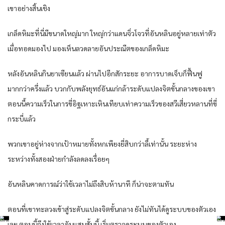
เขา​อย่าง​สิ้นเชิง​
เกล็ด​หิมะ​ที่นี่​มีขนาดใหญ่​มาก​ ใหญ่​กว่า​แดน​จิ่ว​โจว​ที่​อัน​หลิน​อยู่​หลาย​เท่าตัว​
เมื่อ​ทอด​มอง​ไป มองเห็น​ลวดลาย​อัน​ประณีต​ของ​เกล็ด​หิมะ​
หลัง​อัน​หลิน​กิน​ยา​เซียน​แล้ว​ ผ่าน​ไปอีก​สัก​ระยะ​ อาการ​บาดเจ็บ​ก็​ฟื้นฟู​
มากกว่า​ครึ่ง​แล้ว​ บวก​กับ​พลัง​ยุทธ์​อัน​แก่กล้า​ระดับ​แปลง​จิต​ขั้น​กลาง​ของ​เขา​
ตอนนี้​ความเร็ว​ใน​การขี่​อิฐ​เหาะ​เหิน​เทียบเท่า​ความเร็ว​ของ​สวี​เสี่ยว​หลาน​ที่​ขี่​
กระบี่​แล้ว​
พวกเขา​อยู่​ห่าง​จาก​เป้าหมาย​ทั้ง​หก​เพียง​ยี่สิบ​กว่า​ลี้​เท่านั้น​ ระยะห่าง​
ระหว่าง​ทั้งสองฝ่าย​กำลัง​ลดลง​เรื่อยๆ​
อัน​หลิน​คาดการณ์​ว่า​ใช้เวลา​ไม่ถึงสิบห้า​นาที​ ก็​น่าจะ​ตามทัน​
ตอนที่​เขา​ทะลวง​เข้าสู่​ระดับ​แปลง​จิต​ขั้น​กลาง​ ยัง​ไม่ทัน​ได้​ดู​ระบบ​ของ​ตัวเอง​
เลย​ ตอนนี้​จึงใช้เวลา​อัน​แสน​สั้น​นี้​ เริ่ม​ตรวจดู​ระบบ​ของ​ตัวเอง​