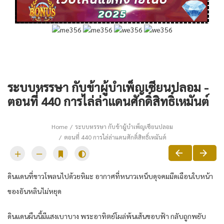
ระบบหรรษา กับข้าผู้บำเพ็ญเซียนปลอม -
ตอนที่ 440 การไล่ล่าแดนศักดิ์สิทธิ์เหมันต์
Home
ระบบหรรษา กับข้าผู้บำเพ็ญเซียนปลอม
ตอนที่ 440 การไล่ล่าแดนศักดิ์สิทธิ์เหมันต์
ดินแดน​ที่​ขาวโพลน​ไปด้วย​หิมะ​ อากาศ​ที่​หนาวเหน็บ​ดุจ​คม​มีด​เฉือน​ใบหน้า​
ของ​อัน​หลิน​ไม่หยุด​
ดินแดน​ผืน​นี้​มีแสงเบาบาง​ พระอาทิตย์​โผล่​พ้น​เส้น​ขอบฟ้า​ กลับ​ถูก​พยับ