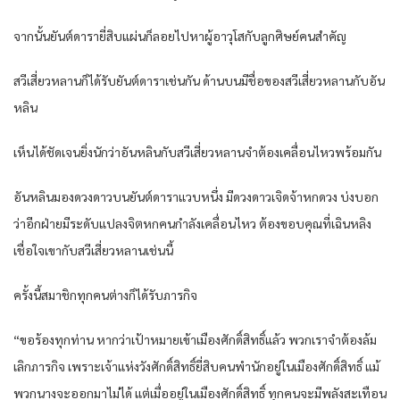
จากนั้น​ยันต์​ดารา​ยี่สิบ​แผ่น​ก็​ลอย​ไปหา​ผู้อาวุโส​กับ​ลูกศิษย์​คนสำคัญ​
สวี​เสี่ยว​หลาน​ก็​ได้รับ​ยันต์​ดารา​เช่นกัน​ ด้านบน​มีชื่อ​ของ​สวี​เสี่ยว​หลาน​กับ​อัน​
หลิน​
เห็นได้ชัด​เจน​ยิ่งนัก​ว่า​อัน​หลิน​กับ​สวี​เสี่ยว​หลาน​จำต้อง​เคลื่อนไหว​พร้อมกัน​
อัน​หลิน​มอง​ดวงดาว​บน​ยันต์​ดารา​แวบ​หนึ่ง​ มีดวงดาว​เจิดจ้า​หก​ดวง​ บ่งบอก​
ว่า​อีก​ฝ่าย​มีระดับ​แปลง​จิต​หก​คน​กำลัง​เคลื่อนไหว​ ต้อง​ขอบคุณ​ที่​เฉินห​ลิง​
เชื่อใจ​เขา​กับ​สวี​เสี่ยว​หลาน​เช่นนี้​
ครั้งนี้​สมาชิก​ทุกคน​ต่าง​ก็​ได้รับ​ภารกิจ​
“ขอร้อง​ทุกท่าน​ หากว่า​เป้าหมาย​เข้า​เมือง​ศักดิ์สิทธิ์​แล้ว​ พวกเรา​จำต้อง​ล้ม
เลิก​ภารกิจ​ เพราะ​เจ้าแห่ง​วัง​ศักดิ์สิทธิ์​ยี่สิบ​คน​พำนัก​อยู่​ใน​เมือง​ศักดิ์สิทธิ์​ แม้
พวก​นาง​จะออกมา​ไม่ได้​ แต่​เมื่อ​อยู่​ใน​เมือง​ศักดิ์สิทธิ์​ ทุกคน​จะมีพลัง​สะเทือน​