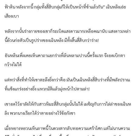
ฟ้าดิน​ หลังจากนี้​ กลุ่ม​ทั้ง​สี่สิบ​กลุ่ม​ก็​ให้​เป็น​หน้าที่​ข้า​แล้วกัน​” เฉินห​ลิง​เอ่ย​
เสียง​เบา​
หลังจากนั้น​ร่างกาย​ของ​เขา​ก็​ระเบิด​แสงดาว​มาก​เหลือ​คณานับ​ แสงดาว​เหล่า
นี้​ล้วน​ก่อตัว​เป็น​รูปร่าง​ของ​เฉินห​ลิง​ มีทั้งสิ้น​สี่สิบ​กว่า​ร่าง​!
อัน​หลิน​เพิ่ง​เคย​เห็น​คาถา​แยกร่าง​ที่​ล้นหลาม​ปานนี้​ครั้งแรก​ จึงอด​เบิกตา​
กว้าง​ไม่ได้​
แต่ทว่า​สิ่งที่​ทำให้​เขา​ตะลึง​ยิ่งกว่า​คือ​ มัน​เป็น​เฉินห​ลิง​สี่สิบ​ร่าง​ที่​มีพลัง​ปราณ​
ที่​แข็งแกร่ง​อย่างยิ่ง​ แหวก​มิติ​แล้ว​มุ่งหน้า​ไปตามล่า​!
เขา​อด​ไว้อาลัย​ให้​กับ​สาว​หิมะ​สี่สิบ​กลุ่ม​นั้น​ไม่ได้​ เผชิญ​กับ​การ​ไล่ล่า​ของ​เฉินห​
ลิง​ พวก​นาง​เรียก​ได้​ว่า​ตาย​อย่าง​ไร้​ข้อกังขา​
เมื่อ​หยาง​หยวน​เห็นภาพ​นี้​ ใน​ดวง​ตากลับ​ทอ​ความ​เศร้าโศก​ แต่​ไม่นาน​ความ