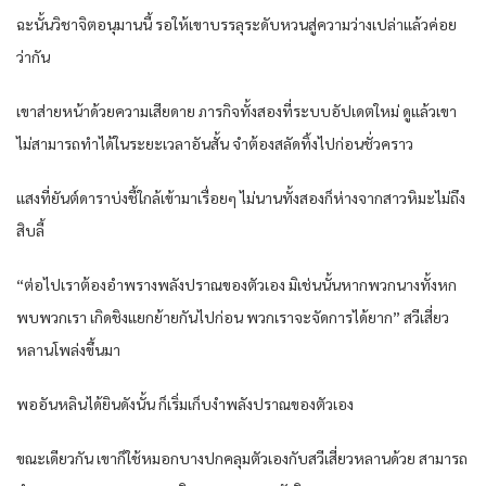
ฉะนั้น​วิชา​จิต​อนุมาน​นี้​ รอ​ให้​เขา​บรรลุ​ระดับ​หวน​สู่ความว่างเปล่า​แล้ว​ค่อย​
ว่า​กัน​
เขา​ส่ายหน้า​ด้วย​ความเสียดาย​ ภารกิจ​ทั้งสอง​ที่​ระบบ​อัปเดต​ใหม่​ ดู​แล้ว​เขา​
ไม่สามารถ​ทำได้​ใน​ระยะเวลา​อัน​สั้น​ จำต้อง​สลัดทิ้ง​ไปก่อน​ชั่วคราว​
แสงที่​ยันต์​ดารา​บ่งชี้​ใกล้​เข้ามา​เรื่อยๆ​ ไม่นาน​ทั้งสอง​ก็​ห่าง​จาก​สาว​หิมะ​ไม่ถึง
สิบ​ลี้​
“ต่อไป​เรา​ต้อง​อำพราง​พลัง​ปราณ​ของ​ตัวเอง​ มิเช่นนั้น​หาก​พวก​นาง​ทั้ง​หก​
พบ​พวกเรา​ เกิด​ชิงแยกย้าย​กัน​ไปก่อน​ พวกเรา​จะจัดการ​ได้​ยาก​” สวี​เสี่ยว​
หลาน​โพล่ง​ขึ้น​มา
พอ​อัน​หลิน​ได้ยิน​ดังนั้น​ ก็​เริ่ม​เก็บงำ​พลัง​ปราณ​ของ​ตัวเอง​
ขณะเดียวกัน​ เขา​ก็​ใช้หมอก​บาง​ปกคลุม​ตัวเอง​กับ​สวี​เสี่ยว​หลาน​ด้วย​ สามารถ​