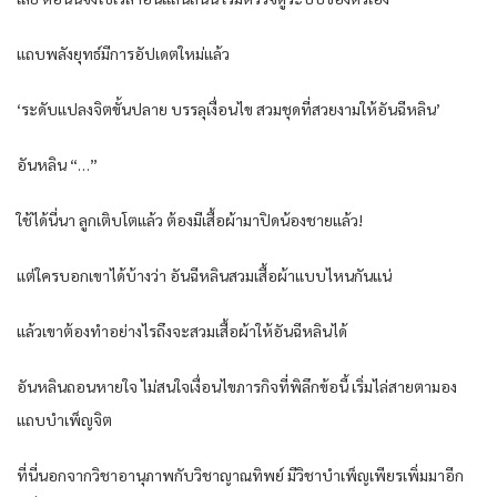
แถบ​พลัง​ยุทธ์​มีการ​อัปเดต​ใหม่​แล้ว​
‘ระดับ​แปลง​จิต​ขั้น​ปลาย​ บรรลุ​เงื่อนไข​ สวม​ชุด​ที่​สวยงาม​ให้​อัน​ฉีหลิน​’
อัน​หลิน​ “…”
ใช้ได้​นี่​นา​ ลูก​เติบโต​แล้ว​ ต้อง​มีเสื้อผ้า​มาปิด​น้องชาย​แล้ว​!
แต่​ใคร​บอก​เขา​ได้​บ้าง​ว่า​ อัน​ฉีหลิน​สวม​เสื้อผ้า​แบบ​ไหน​กัน​แน่​
แล้ว​เขา​ต้อง​ทำ​อย่างไร​ถึงจะสวม​เสื้อผ้า​ให้​อัน​ฉีหลิน​ได้​
อัน​หลิน​ถอนหายใจ​ ไม่สนใจ​เงื่อนไข​ภารกิจ​ที่​พิลึก​ข้อ​นี้​ เริ่ม​ไล่​สายตา​มอง​
แถบ​บำเพ็ญ​จิต​
ที่นี่​นอกจาก​วิชา​อานุภาพ​กับ​วิชา​ญาณทิพย์​ มีวิชา​บำเพ็ญ​เพียร​เพิ่ม​มาอีก​