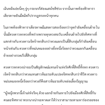
เฉินห​ลิง​เอ่ย​นิ่ง​ๆ จู่ๆ กระจก​ก็​ส่องแสง​โชติช่วง​ จากนั้น​ภาพ​ท้องฟ้า​ดารา​
เดียรดาษ​อัน​มืดมิด​ก็​ปรากฏ​ตรงหน้า​ทุกคน​
ใน​ภาพ​ท้องฟ้า​ดารา​เดียรดาษ​มีแสงดาว​สอง​ร้อย​กว่า​จุด​กำลัง​เคลื่อนย้าย​ ใน​
นั้น​มีดวงดาว​หก​ดวง​ที่​พร่างพราย​ดุจ​ดวงตะวัน​ เคลื่อนย้าย​ไปยัง​ทิศทาง​ที่​
แตก​ต่างกัน​ ดวงดาว​เจิดจ้า​หกสิบ​กว่า​ดวง​แยก​เป็น​ยี่สิบ​กลุ่ม​ก็​กำลัง​เคลื่อน​
หน้า​เช่นกัน​ ดวงดาว​ที่​หม่นหมอง​อย่างยิ่ง​หนึ่งร้อย​กว่า​ดวง​แยกกัน​เคลื่อน
ย้าย​อย่าง​รวดเร็ว​สี่สิบ​กลุ่ม​
ดวงดาว​หก​ดวง​น่าจะเป็น​สัญลักษณ์​แทน​เจ้าแห่ง​วัง​ศักดิ์สิทธิ์​ทั้ง​หก​ ดวงดาว​
เจิดจ้า​หกสิบ​กว่า​ดวง​แทน​สาว​หิมะ​ระดับ​แปลง​จิต​หกสิบ​กว่า​ชีวิต​ ดวงดาว​
หม่นหมอง​หนึ่งร้อย​กว่า​ดวง​ก็​คือ​สาว​หิมะ​ระดับ​หล่อเลี้ยง​วิญญาณ​
“ผู้หญิง​พวก​นี้​เจ้าเล่ห์​จริงๆ​ ด้วย​ แยกย้าย​กัน​เหาะ​ไปยัง​เมือง​ศักดิ์สิทธิ์​กัน​
คนละ​ทิศทาง​! พวก​นาง​น่าจะ​คาดเดา​ได้​ว่า​เรา​สามารถ​ตามหา​ร่องรอย​ของ​