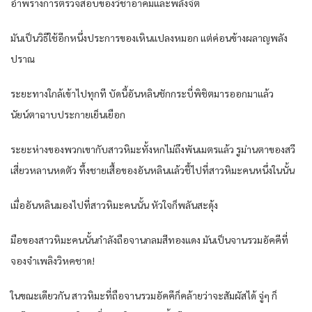
อำพราง​การ​ตรวจสอบ​ของ​วิชาอาคม​และ​พลังจิต​
มัน​เป็น​วิธีใช้​อีก​หนึ่ง​ประการ​ของ​เหิน​แปลง​หมอก​ แต่​ค่อนข้าง​ผลาญ​พลัง​
ปราณ​
ระยะทาง​ใกล้​เข้าไป​ทุกที​ บัดนี้​อัน​หลิน​ชัก​กระบี่​พิชิตมาร​ออกมา​แล้ว​
นัยน์ตา​ฉาบ​ประกาย​เย็นเยือก​
ระยะห่าง​ของ​พวกเขา​กับ​สาว​หิมะ​ทั้ง​หก​ไม่ถึงพัน​เมตร​แล้ว​ รูม่านตา​ของ​สวี​
เสี่ยว​หลาน​หดตัว​ ทึ้ง​ชาย​เสื้อ​ของ​อัน​หลิน​แล้ว​ชี้ไปที่​สาว​หิมะ​คน​หนึ่ง​ใน​นั้น​
เมื่อ​อัน​หลิน​มอง​ไปที่​สาว​หิมะ​คน​นั้น​ หัวใจ​ก็​พลัน​สะดุ้ง​
มือ​ของ​สาว​หิมะ​คน​นั้น​กำลัง​ถือ​จาน​กลม​สีทองแดง​ มัน​เป็น​จาน​รวม​อัคคี​ที่​
จองจำ​เพลิง​วิหค​ชาด​!
ในขณะเดียวกัน​ สาว​หิมะ​ที่​ถือ​จาน​รวม​อัคคี​ก็​คล้าย​ว่า​จะสัมผัส​ได้​ จู่ๆ ก็​