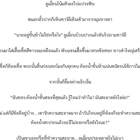
ลูเมี่ยนโน้มตัวลงไปแปรงฟัน
ขณะกลั้วปากก็เห็นชาร์ลีเดินเข้ามาจากมุมหางตา
“นายอยู่ชั้นห้าไม่ใช่หรือไง” ลูเมี่ยนบ้วนปากแล้วหันไปถามชาร์ลี
ี่ยนมาใส่เสื้อเชิ้ตสีขาวอมเหลืองแล้ว พับแขนเสื้อขึ้นมาตรงข้อศอก หาวคำใหญ่เสร็
เชื่อก็ต้องเชื่อ พวกนั้นตื่นก่อนหกโมงกันทุกคน ห้องน้ำชั้นห้าแน่นขนัดจนใช้การไม่
จากนั้นก็ยิ้มอย่างเอิบอิ่ม
“ฉันชอบห้องน้ำชั้นสองที่สุดแล้ว รู้ไหมว่าทำไม? มันสะอาดยังไงล่ะ!”
นแม่ แต่ก็มีข้อดีอยู่บ้าง… เขารักความสะอาดมาก ถ้าวันไหนอยู่ที่ห้องก็จะทำควา
ห้องน้ำสกปรกแล้วจะอึไม่ออกหรือยังไงนะ?”
เป็นเขาเองหรือที่ทำความสะอาด… ลูเมี่ยนประหลาดใจไม่เบา