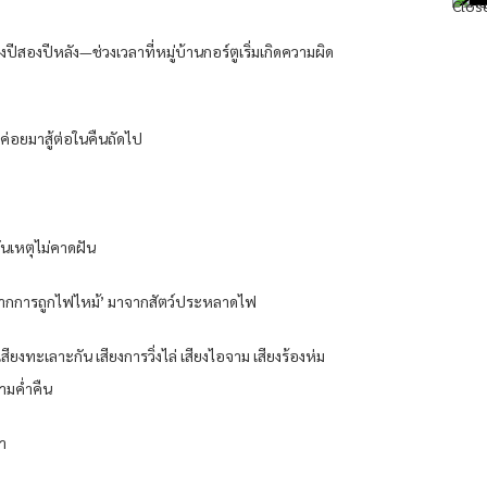
วงปีสองปีหลัง—ช่วงเวลาที่หมู่บ้านกอร์ตูเริ่มเกิดความผิด
าค่อยมาสู้ต่อในคืนถัดไป
ันเหตุไม่คาดฝัน
านจากการถูกไฟไหม้’ มาจากสัตว์ประหลาดไฟ
ียงทะเลาะกัน เสียงการวิ่งไล่ เสียงไอจาม เสียงร้องห่ม
ามค่ำคืน
ขา