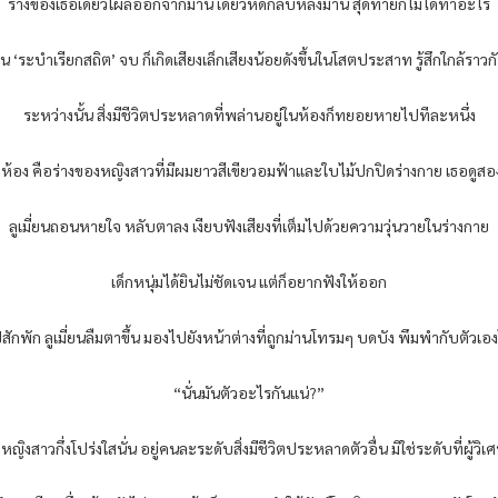
ร่างของเธอเดี๋ยวโผล่ออกจากม่าน เดี๋ยวหดกลับหลังม่าน สุดท้ายก็ไม่ได้ทำอะไร
นเต้น ‘ระบำเรียกสถิต’ จบ ก็เกิดเสียงเล็กเสียงน้อยดังขึ้นในโสตประสาท รู้สึกใกล้ราวกั
ระหว่างนั้น สิ่งมีชีวิตประหลาดที่พล่านอยู่ในห้องก็ทยอยหายไปทีละหนึ่ง
ากห้อง คือร่างของหญิงสาวที่มีผมยาวสีเขียวอมฟ้าและใบไม้ปกปิดร่างกาย เธอดูส
ลูเมี่ยนถอนหายใจ หลับตาลง เงียบฟังเสียงที่เต็มไปด้วยความวุ่นวายในร่างกาย
เด็กหนุ่มได้ยินไม่ชัดเจน แต่ก็อยากฟังให้ออก
สักพัก ลูเมี่ยนลืมตาขึ้น มองไปยังหน้าต่างที่ถูกม่านโทรมๆ บดบัง พึมพำกับตัวเองไ
“นั่นมันตัวอะไรกันแน่?”
าวกึ่งโปร่งใสนั่น อยู่คนละระดับสิ่งมีชีวิตประหลาดตัวอื่น มิใช่ระดับที่ผู้วิเศ