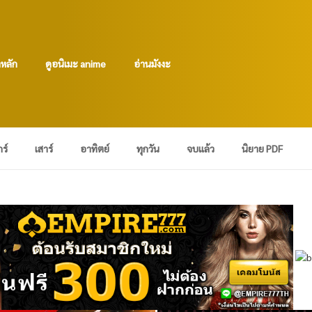
าหลัก
ดูอนิเมะ anime
อ่านมังงะ
กร์
เสาร์
อาทิตย์
ทุกวัน
จบแล้ว
นิยาย PDF