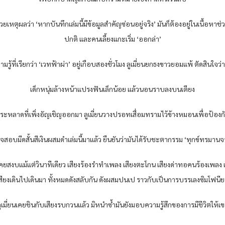
เหตุผลว่า ‘หากบันทึกเล่มนี้มีข้อมูลสำคัญซ่อนอยู่จริง’ มันก็ต้องอยู่ในเนื้อหาช่
ปกติ และคนเลี้ยงแกะเริ่ม ‘ออกล่า’
รู้ที่เรียกว่า ‘เวทฟ้าผ่า’ อยู่เกือบสองชั่วโมง ลูเมี่ยนยกธงขาวยอมแพ้ ตัดสินใจว่
เด็กหนุ่มล้างหน้าแปรงฟันเล็กน้อย แล้วนอนราบลงบนเตียง
วิตประหลาดที่เพิ่งอัญเชิญออกมา ลูเมี่ยนวางปรอทเสื่อมทรามไว้ข้างหมอนเพื่อป้องก
สอบมีดสั้นสีเงินผสมดำเล่มนี้มาแล้ว ยืนยันว่ามันได้รับชะตากรรม ‘ทุกข์ทรม
่เคยสงบแม้แต่วินาทีเดียว เสียงร้องรำทำเพลง เสียงตะโกน เสียงด่าทอคนร้องเพลง เส
 เสียงเดินไปเดินมา ทั้งหมดดังสลับกัน ดังผสมปนเป ราวกับเป็นการบรรเลงซิมโฟนีย
ูเมี่ยนเคยชินกับเสียงรบกวนแล้ว มิหนำซ้ำมันยังมอบความรู้สึกของการมีชีวิตให้เ