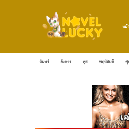
หน้
จันทร์
อังคาร
พุธ
พฤหัสบดี
ศุ