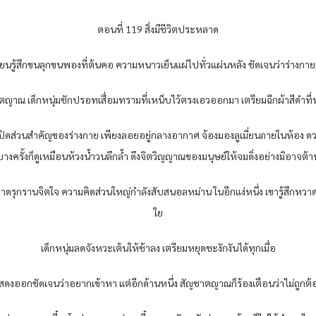
ตอนที่ 119 สิ่งมีชีวิตประหลาด
เมี่ยนรู้สึกขนลุกขนพองที่ต้นคอ ความหนาวเย็นแผ่ไปทั่วแผ่นหลัง ชัดเจนว่าร่างกาย
ญาณ เด็กหนุ่มชักปรอทเสื่อมทรามที่เหน็บไว้ตรงเอวออกมา เตรียมฉีกผ้าสีดำที่ห่อ
กปิดส่วนสำคัญของร่างกาย เพียงลอยอยู่กลางอากาศ จ้องมองลูเมี่ยนภายในห้อง ดวงต
 บางครั้งก็ดูเหมือนห้วงน้ำวนลึกล้ำ ดึงจิตวิญญาณของมนุษย์ให้จมดิ่งอย่างมิอาจต
ระหลาดรุกรานจิตใจ ความคิดส่วนใหญ่กำลังสับสนอลหม่าน ในอีกแง่หนึ่ง เขารู้สึกห
ใย
เด็กหนุ่มลดจังหวะเต้นให้ช้าลง เตรียมหยุดชะงักงันได้ทุกเมื่อ
สดงออกชัดเจนว่าอยากเข้าหา แต่อีกด้านหนึ่ง สัญชาตญาณก็ร้องเตือนว่าไม่ถูกต้อง จ