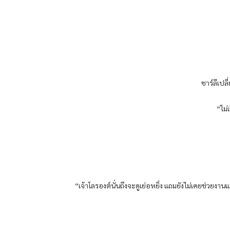
ชาร์ลีเปล
“ไม่
“เจ้าโลรองต์นั่นถึงจะดูเย่อหยิ่ง แถมยังไม่เคยช่วยงา