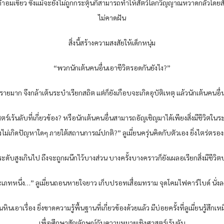
ำอมเขียว ซึ่งแม้จะยังไม่ถูกกระตุ้นก็สามารถทำให้สัตว์โลกวิญญาณหวาดกลัวโดย
ไม่คาดฝัน
สิ่งนี้สร้างความสงสัยให้เด็กหนุ่ม
“พวกนักเต้นคนอื่นเอาชีวิตรอดกันยังไง?”
ตรายมาก จึงกล้าเต้นระบำเรียกสถิต แต่ก็ยังเกือบจะเกิดอุบัติเหตุ แล้วนักเต้นคนอื
เร้นลับที่เกี่ยวข้อง? หรือนักเต้นคนอื่นสามารถอัญเชิญมาได้เพียงสิ่งมีชีวิตในระ
ไม่เกิดปัญหาใดๆ ภายใต้สถานการณ์ปกติ?” ลูเมี่ยนครุ่นคิดกับตัวเอง ยิ่งไตร่ตรองก็ยิ
ะดับสูงเกินไป ถึงจะถูกผนึกไว้บางส่วน บางครั้งบางคราวก็ยังเผลอเรียกสิ่งมีชีว
เภทหนึ่ง…” ลูเมี่ยนถอนหายใจยาว เก็บปรอทเสื่อมทราม จุดโคมไฟคาร์ไบด์ นั่งลงหน
อาเรื่อง ยิ่งขาดความรู้พื้นฐานที่เกี่ยวข้องด้วยแล้ว มีบ่อยครั้งที่ลูเมี่ยนรู้ส
เพื่อศึกษาสัญลักษณ์กับความหมายเชิงศาสตร์เร้นลับ