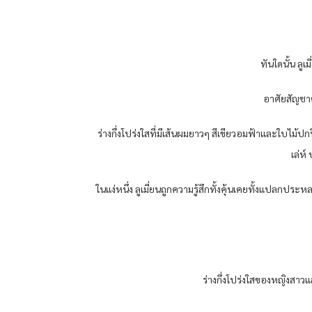
ทันใดนั้น ลู
อาศัยสัญชาต
ร่างกึ่งโปร่งใสที่มีเส้นผมยาวๆ สีเขียวอมฟ้าและใบไม้ป
เล่ห์
ในแง่หนึ่ง ลูเมี่ยนถูกความรู้สึกทั้งคุ้นเคยทั้งแปลกป
ร่างกึ่งโปร่งใสของหญิงสาวแ