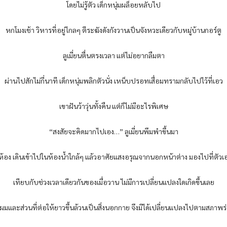
โดยไม่รู้ตัว เด็กหนุ่มผล็อยหลับไป
หกโมงเช้า วิหารที่อยู่ไกลๆ ตีระฆังดังกังวานเป็นจังหวะเดียวกับหมู่บ้านกอร์ตู
ลูเมี่ยนตื่นตรงเวลา แต่ไม่อยากลืมตา
ผ่านไปสักไม่กี่นาที เด็กหนุ่มพลิกตัวนั่ง เหน็บปรอทเสื่อมทรามกลับไปไว้ที่เอว
เขาฝันว้าวุ่นทั้งคืน แต่ก็ไม่มีอะไรพิเศษ
“สงสัยจะคิดมากไปเอง…” ลูเมี่ยนพึมพำขึ้นมา
ห้อง เดินเข้าไปในห้องน้ำใกล้ๆ แล้วอาศัยแสงอรุณจากนอกหน้าต่าง มองไปที่ตัว
เทียบกับช่วงเวลาเดียวกันของเมื่อวาน ไม่มีการเปลี่ยนแปลงใดเกิดขึ้นเลย
มผมและส่วนที่ต่อให้ยาวขึ้นล้วนเป็นสิ่งนอกกาย จึงมิได้เปลี่ยนแปลงไปตามสภาพร