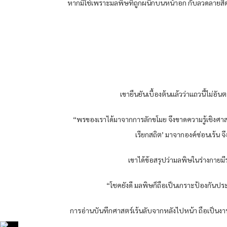
หากมิใช่เพราะมลพิษที่ถูกผนึกบนหน้าอก กับลวดลายสีด
เขายืนยันเบื้องต้นแล้วว่าแถวนี้ไม่อัน
“พรของเราได้มาจากการลักขโมย จึงขาดความรู้เชิงศาสตร์
เรียกสถิต’ มาจากองค์ซ่อนเร้น จึง
เขาได้ข้อสรุปว่ามลพิษในร่างกายมีร
“โชคยังดี มลพิษก็ถือเป็นเกราะป้องกันประ
การอ่านบันทึกศาสตร์เร้นลับจากหลังไปหน้า ถือเป็นงานหินเ