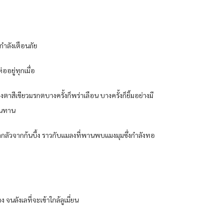
กำลังเตือนภัย
อยู่ทุกเมื่อ
าสีเขียวมรกตบางครั้งก็พร่าเลือน บางครั้งก็ยิ้มอย่างมี
้านทาน
วาดกลัวจากก้นบึ้ง ราวกับแมลงที่พานพบแมงมุมซึ่งกำลังทอ
นลังเลที่จะเข้าใกล้ลูเมี่ยน