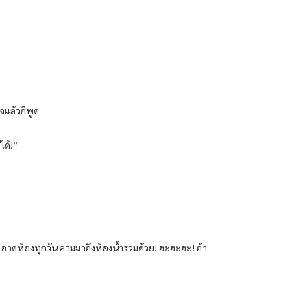
จแล้วก็พูด
ได้!”
มสะอาดห้องทุกวัน ลามมาถึงห้องน้ำรวมด้วย! ฮะฮะฮะ! ถ้า