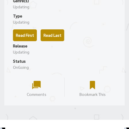
Genre(s)
Updating
Type
Updating
Read First
Read Last
Release
Updating
Status
OnGoing
Comments
Bookmark This