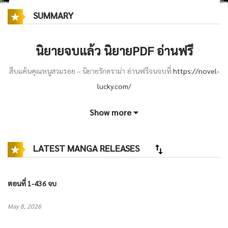
SUMMARY
นิยายจบแล้ว
นิยายPDF
อ่านฟรี
สืบแค้นคุณหนูสวมรอย – นิยายรักดราม่า อ่านฟรีจนจบที่
https://novel-
lucky.com/
Show more
เมื่อมารดาถูกสังหารอย่างเป็นปริศนา ซินโย่วจึงเดินทางเข้าสู่เมืองหลวงเพื่อ
สืบหาความจริงและตามล่าตัวฆาตกร แต่ระหว่างทางกลับเกิดอุบัติเหตุตก
LATEST MANGA RELEASES
หน้าผา และได้เข้าสวมรอยเป็น “โค่วชิงชิง” คุณหนูหลานนอกของจวนรอง
เจ้ากรมพระราชยานหลวง ผู้เสียชีวิตเพราะถูกญาติละโมบผลักตกเหวหวัง
ฮุบทรัพย์สมบัติ
ตอนที่ 1-436 จบ
ภายใต้ฐานะใหม่ ซินโย่วต้องใช้ทั้งไหวพริบและความสามารถพิเศษที่เหนือ
May 8, 2026
กว่าคนทั่วไป เพราะนางสามารถมองเห็น “เรื่องร้าย” ที่กำลังจะเกิดขึ้นกับ