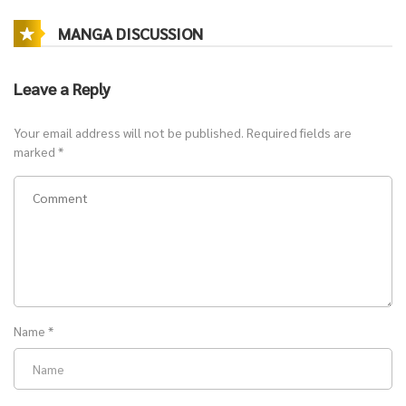
ผู้คนได้ ความสามารถนี้ทำให้นางค่อย ๆ สืบค้นเบาะแสจาก “บันทึกโบตั๋น”
MANGA DISCUSSION
เปื้อนเลือดที่ทิ้งไว้ในที่เกิดเหตุ และยิ่งสืบลึกลงไป ความจริงเบื้องหลังการ
ตายของมารดาก็ยิ่งซับซ้อนและอันตรายกว่าที่คิด
Leave a Reply
ท่ามกลางปริศนา การชิงอำนาจ และความลับในอดีต ซินโย่วต้องเผชิญทั้ง
Your email address will not be published.
ศัตรูและความรู้สึกที่ค่อย ๆ ก่อตัวขึ้น กลายเป็นเรื่องราว
Required fields are
นิยายรัก จีนโบราณ
marked
*
โรแมนติก และสืบสวน
ครบรสที่เต็มไปด้วยปมปริศนาและความเข้มข้นทุก
ตอน
อ่าน
นิยายรักจีนโบราณ อ่านนิยายฟรี
ได้ที่
Novel Lucky โนเวลลัคกี้
Name
*