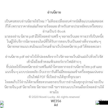
อ่านนิยาย
เป็นคนชอบอ่านนิยายใช่ไหม ? ไม่ต้องเปลืองงบค่าหนังสือแบบเล่มตลอด
ก็ได้ เพราะราคาต่อเล่มก็หลายร้อยเลย สำหรับสายประหยัดงบหรือชอบ
อ่านเป็น E-Book
มาลองอ่าน นิยาย pdf มีให้โหลดอ่านฟรี ๆ หลายเว็บเลย ทางเราก็เป็นหนึ่ง
ในผู้ให้บริการนิยายออนไลน์ที่ได้รับการตอบรับเป็นอย่างดีจากแฟน ๆ
นิยายหลายแนว สนใจแนวไหนเข้ามาเว็บโหลดนิยาย pdf ได้ตลอดเวลา
อ่านนิยาย pdf อย่างไรให้ปลอดภัยจากไวรัส หลายเว็บมักแฝงไปด้วยไวรัส
เข้ามือถือเข้าคอมพิวเตอร์จากไฟล์ต่าง ๆ
ที่ปล่อยให้โหลดนิยายอ่านฟรีแต่ถ้าใครอยากจะอ่านนิยายไทย pdf และ
แนวอื่น ๆ แบบปลอดภัย เว็บเราการันตีไม่มีของแถมเข้าเครื่องคุณแน่นอน
เป็นไฟล์ PDF ที่เปิดอ่านได้ทุกที่ทุกเวลา
โหลดเก็บไว้อ่านได้ตามที่สะดวกเลยรอบรับการอ่านในทุกอุปกรณ์ จะเป็น
นิยายจีน pdf นิยายไทย นิยายเกาหลี ฯลฯ ชอบแบบไหนเลือกโหลดอ่านได้
ตามใจ
© 2020 Novel-Lucky. All rights reserved