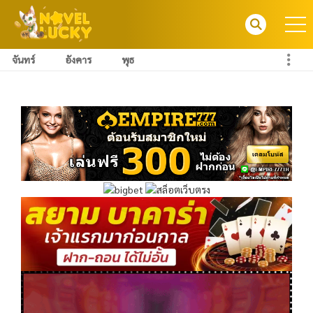
จันทร์
อังคาร
พุธ