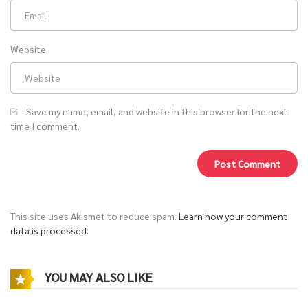
Website
Save my name, email, and website in this browser for the next
time I comment.
This site uses Akismet to reduce spam.
Learn how your comment
data is processed.
YOU MAY ALSO LIKE