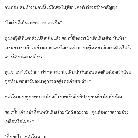
กันเถอะ คนทำงานคนนี้ แม้ฉันจะไม่รู้ชื่อ แต่หวังว่าจะรักษาสัญญา”
“ไม่เสียทีเป็นเจ้าชายจากดาวอื่น”
คุณหญิงสี่ที่แต่งตัวเปลี่ยนไปแล้ว ขณะนี้ถือกระเป๋าเล็กเดินเข้ามาในห้อง
เธอมองรอบห้องอย่างฉลาด และไม่เดินเข้าหาคนคุ้นเคย กลับเดินตรงไปยัง
เคาน์เตอร์แลกเปลี่ยน
คุณชายหลี่เอ๋อร์กล่าวว่า “พวกเราไปเดินเล่นกันก่อน ลองเสี่ยงโชคเล็กน้อย
ทุกท่าน ต่อมาฉันจะมาดูการต่อสู้ของเจ้าชายด้วย”
หลัวโหวมองดูทุกคนจากไปแล้ว ยังคงยืนถือชิปอยู่คนเดียวในห้องโถง
ขณะนั้น เจ้าหน้าที่คนหนึ่งเดินเข้ามาใกล้ และถาม “คุณต้องการความช่วย
เหลือหรือไม่คะ”
“ชื่ออะไร” หลัวโหวถาม