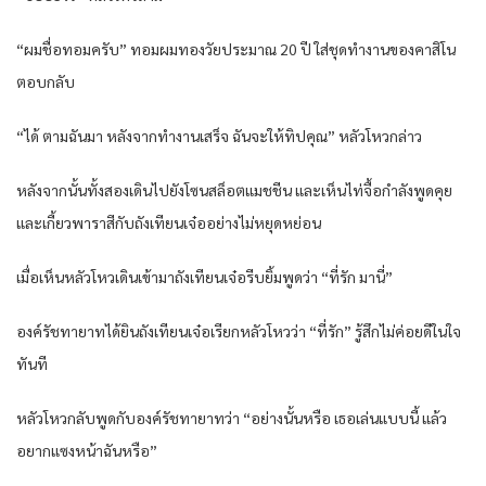
“ผมชื่อทอมครับ” ทอมผมทองวัยประมาณ 20 ปี ใส่ชุดทำงานของคาสิโน
ตอบกลับ
“ได้ ตามฉันมา หลังจากทำงานเสร็จ ฉันจะให้ทิปคุณ” หลัวโหวกล่าว
หลังจากนั้นทั้งสองเดินไปยังโซนสล็อตแมชชีน และเห็นไท่จื้อกำลังพูดคุย
และเกี้ยวพาราสีกับถังเทียนเจ๋ออย่างไม่หยุดหย่อน
เมื่อเห็นหลัวโหวเดินเข้ามาถังเทียนเจ๋อรีบยิ้มพูดว่า “ที่รัก มานี่”
องค์รัชทายาทได้ยินถังเทียนเจ๋อเรียกหลัวโหวว่า “ที่รัก” รู้สึกไม่ค่อยดีในใจ
ทันที
หลัวโหวกลับพูดกับองค์รัชทายาทว่า “อย่างนั้นหรือ เธอเล่นแบบนี้ แล้ว
อยากแซงหน้าฉันหรือ”