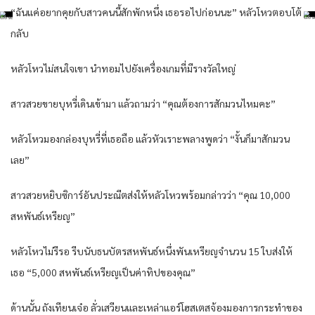
“ฉันแค่อยากคุยกับสาวคนนี้สักพักหนึ่ง เธอรอไปก่อนนะ” หลัวโหวตอบโต้
กลับ
หลัวโหวไม่สนใจเขา นำทอมไปยังเครื่องเกมที่มีรางวัลใหญ่
สาวสวยขายบุหรี่เดินเข้ามา แล้วถามว่า “คุณต้องการสักมวนไหมคะ”
หลัวโหวมองกล่องบุหรี่ที่เธอถือ แล้วหัวเราะพลางพูดว่า “งั้นก็มาสักมวน
เลย”
สาวสวยหยิบซิการ์อันประณีตส่งให้หลัวโหวพร้อมกล่าวว่า “คุณ 10,000
สหพันธ์เหรียญ”
หลัวโหวไม่รีรอ รีบนับธนบัตรสหพันธ์หนึ่งพันเหรียญจำนวน 15 ใบส่งให้
เธอ “5,000 สหพันธ์เหรียญเป็นค่าทิปของคุณ”
ด้านนั้น ถังเทียนเจ๋อ ลั่วเสวียนและเหล่าแอร์โฮสเตสจ้องมองการกระทำของ