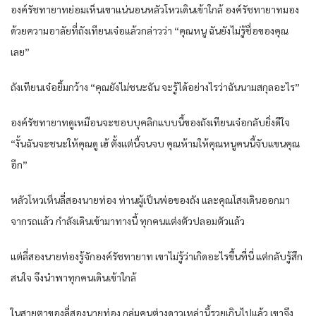
องค์รัชทายาทย่อมเห็นเขาแน่นอนหลัวโหวเดินเข้าใกล้ องค์รัชทายาทมอง
ด้วยความอาลัยที่ถังเทียนเจ๋อแล้วกล่าวว่า “คุณหนู ฉันยังไม่รู้ชื่อของคุณ
เลย”
ถังเทียนเจ๋อยิ้มกว้าง “คุณยังไม่ชนะฉัน จะรู้ได้อย่างไรว่าฉันนามสกุลอะไร”
องค์รัชทายาทดูเหมือนจะชอบบุคลิกแบบนี้ของถังเทียนเจ๋อกลับยิ่งดีใจ
“งั้นฉันจะชนะให้คุณดู เฮ้ ตั้งแต่นี้จนจบ คุณห้ามให้คุณหนูคนนี้จับแขนคุณ
อีก”
หลัวโหวเห็นลี่สองนายท่อง ท่านผู้เป็นพ่อของถัง และคุณโสงเดินออกมา
จากรถแล้ว กำลังเดินเข้ามาทางนี้ ทุกคนแต่งตัวปลอมตัวแล้ว
แต่ลี่สองนายท่องรู้จักองค์รัชทายาท เขาไม่รู้ว่าเกิดอะไรขึ้นที่นี่ แต่กลับรู้สึก
สนใจ จึงนำพาทุกคนเดินเข้าใกล้
ในสายตาของลี่สองนายท่อง กลุ่มคนต่างดาวเหล่านี้รวยเกินไปแล้ว เขาจึง