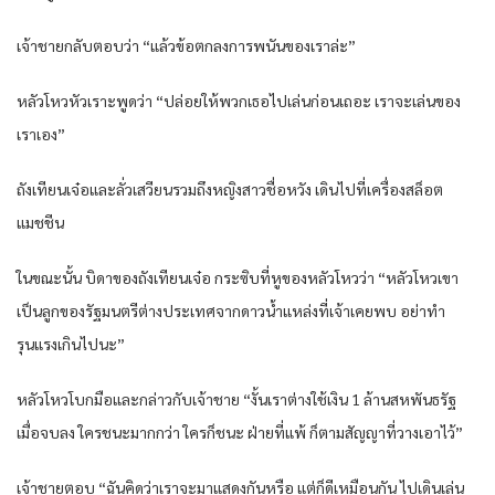
เจ้าชายกลับตอบว่า “แล้วข้อตกลงการพนันของเราล่ะ”
หลัวโหวหัวเราะพูดว่า “ปล่อยให้พวกเธอไปเล่นก่อนเถอะ เราจะเล่นของ
เราเอง”
ถังเทียนเจ๋อและลั่วเสวียนรวมถึงหญิงสาวชื่อหวัง เดินไปที่เครื่องสล็อต
แมชชีน
ในขณะนั้น บิดาของถังเทียนเจ๋อ กระซิบที่หูของหลัวโหวว่า “หลัวโหวเขา
เป็นลูกของรัฐมนตรีต่างประเทศจากดาวน้ำแหล่งที่เจ้าเคยพบ อย่าทำ
รุนแรงเกินไปนะ”
หลัวโหวโบกมือและกล่าวกับเจ้าชาย “งั้นเราต่างใช้เงิน 1 ล้านสหพันธรัฐ
เมื่อจบลง ใครชนะมากกว่า ใครก็ชนะ ฝ่ายที่แพ้ ก็ตามสัญญาที่วางเอาไว้”
เจ้าชายตอบ “ฉันคิดว่าเราจะมาแสดงกันหรือ แต่ก็ดีเหมือนกัน ไปเดินเล่น