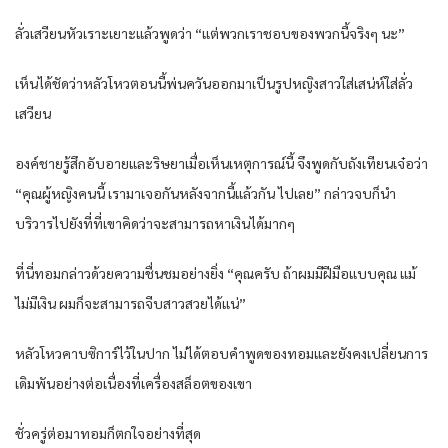
ลั่วเสวียนหัวเราะเยาะแล้วพูดว่า “แต่พวกเราชอบของพวกนี้จริงๆ นะ”
เห็นได้ชัดว่าหลัวโหวตอนนี้พ่นควันออกมาเป็นรูปหญิงสาวใส่เสน่ห์ใส่ลั่ว
เสวียน
องค์ชายรู้สึกอับอายและริษยาเมื่อเห็นเหตุการณ์นี้ จึงพูดกับถังเทียนเจ๋อว่า
“คุณผู้หญิงคนนี้ เรามาเจอกันหลังจากนี้แล้วกัน ไปเลย” กล่าวจบก็นำ
บริวารไปยังที่ที่เขาคิดว่าจะสามารถหาเงินได้มากๆ
ที่นี่ทอมกล่าวด้วยความชื่นชมอย่างยิ่ง “คุณครับ ถ้าผมมีฝีมือแบบคุณ แม้
ไม่มีเงิน ผมก็จะสามารถจีบสาวสวยได้แน่”
หลัวโหวคาบซิการ์ไว้ในปาก ไม่ได้ตอบคำพูดของทอมและยังคงเปลี่ยนการ
เดิมพันอย่างต่อเนื่องที่เครื่องสล็อตของเขา
ชั่วครู่ต่อมาทอมก็ตกใจอย่างที่สุด