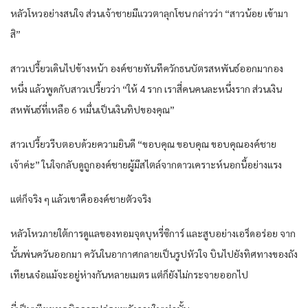
หลัวโหวอย่างสนใจ ส่วนเจ้าชายมีแววตาลุกโชน กล่าวว่า “สาวน้อย เข้ามา
สิ”
สาวเปรี้ยวเดินไปข้างหน้า องค์ชายทันทีควักธนบัตรสหพันธ์ออกมากอง
หนึ่ง แล้วพูดกับสาวเปรี้ยวว่า “ให้ 4 ราก เราสี่คนคนละหนึ่งราก ส่วนเงิน
สหพันธ์ที่เหลือ 6 หมื่นเป็นเงินทิปของคุณ”
สาวเปรี้ยวรีบตอบด้วยความยินดี “ขอบคุณ ขอบคุณ ขอบคุณองค์ชาย
เจ้าค่ะ” ในใจกลับดูถูกองค์ชายผู้มีสไตล์จากดาวเคราะห์นอกนี้อย่างแรง
แต่ก็จริง ๆ แล้วเขาคือองค์ชายตัวจริง
หลัวโหวภายใต้การดูแลของทอมจุดบุหรี่ซิการ์ และสูบอย่างเอร็ดอร่อย จาก
นั้นพ่นควันออกมา ควันในอากาศกลายเป็นรูปหัวใจ บินไปยังทิศทางของถัง
เทียนเจ๋อแม้จะอยู่ห่างกันหลายเมตร แต่ก็ยังไม่กระจายออกไป