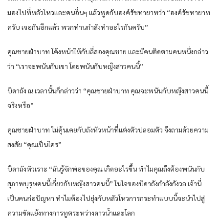
มองไปที่หลัวโหวและคนอื่นๆ แล้วพูดกับองค์รัชทายาทว่า “องค์รัชทายาท
ครับ เจอกันอีกแล้ว พวกท่านกำลังทำอะไรกันครับ”
คุณชายฝ่าบาท โค้งหน้าให้กับลี่สองคุณชาย และมีคนติดตามคนหนึ่งกล่าว
ว่า “เราจะพนันกับเขา โดยพนันกับหญิงสาวคนนี้”
บิดาถัง ณ เวลานั้นก็กล่าวว่า “คุณชายฝ่าบาท คุณจะพนันกับหญิงสาวคนนี้
จริงหรือ”
คุณชายฝ่าบาท ไม่คุ้นเคยกับถังหัวหน้าที่แต่งตัวปลอมตัว จึงถามด้วยความ
สงสัย “คุณเป็นใคร”
บิดาถังหัวเราะ “ฉันรู้จักพ่อของคุณ เกิดอะไรขึ้น ทำไมคุณถึงต้องพนันกับ
สุภาพบุรุษคนนี้เกี่ยวกับหญิงสาวคนนี้” ในใจของบิดาถังกำลังกังวล เจ้านี่
เป็นคนก่อปัญหา ทำไมต้องไปยุ่งกับหลัวโหวการกระทำแบบนี้จะนำไปสู่
ความขัดแย้งทางการทูตระหว่างดาวน้ำและโลก