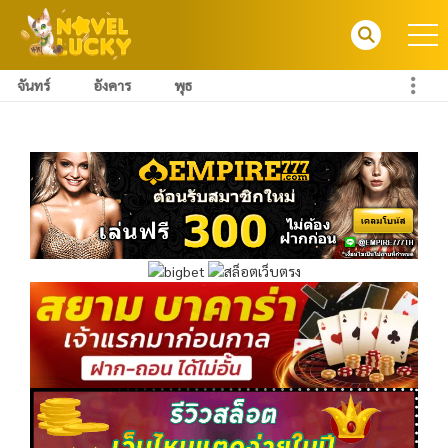
จันทร์
อังคาร
พุธ