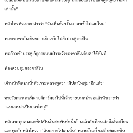
เท่านั้น”
หลัวโหวหัวเราะกล่าวว่า “ฉันเห็นด้วย งั้นเรามาเข้าไปเลยไหม”
พวกเขาพากันเดินอย่างเอิกเกริกไปยังประตูคาสิโน
พอก้าวเข้าประตู ก็ถูกระบบเฝ้าระวังของคาสิโนจับตาได้ทันที
ห้องควบคุมของคาสิโน
เจ้าหน้าที่คนหนึ่งหัวเราะพลางพูดว่า “มีปลาใหญ่มาอีกแล้ว”
ชายวัยกลางคนที่คาบซิการ์มองไปที่เจ้าชายบนหน้าจอแล้วหัวเราะว่า
“แน่นอนว่าเป็นปลาใหญ่”
หลังจากทุกคนแลกชิปเป็นเงินสหพันธ์หนึ่งล้านแล้วถังเทียนเจ๋อดึงลั่วเสวียน
และพูดกับหลัวโหวว่า “ฉันอยากไปเล่นนั่น” หมายถึงเครื่องสล็อตแมชชีน