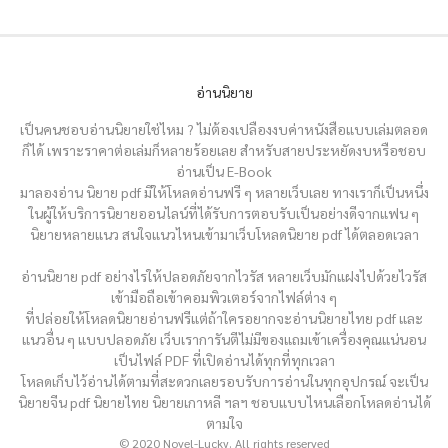
อ่านนิยาย
เป็นคนชอบอ่านนิยายใช่ไหม ? ไม่ต้องเปลืองงบค่าหนังสือแบบเล่มตลอด
ก็ได้ เพราะราคาต่อเล่มก็หลายร้อยเลย สำหรับสายประหยัดงบหรือชอบ
อ่านเป็น E-Book
มาลองอ่าน นิยาย pdf มีให้โหลดอ่านฟรี ๆ หลายเว็บเลย ทางเราก็เป็นหนึ่ง
ในผู้ให้บริการนิยายออนไลน์ที่ได้รับการตอบรับเป็นอย่างดีจากแฟน ๆ
นิยายหลายแนว สนใจแนวไหนเข้ามาเว็บโหลดนิยาย pdf ได้ตลอดเวลา
อ่านนิยาย pdf อย่างไรให้ปลอดภัยจากไวรัส หลายเว็บมักแฝงไปด้วยไวรัส
เข้ามือถือเข้าคอมพิวเตอร์จากไฟล์ต่าง ๆ
ที่ปล่อยให้โหลดนิยายอ่านฟรีแต่ถ้าใครอยากจะอ่านนิยายไทย pdf และ
แนวอื่น ๆ แบบปลอดภัย เว็บเราการันตีไม่มีของแถมเข้าเครื่องคุณแน่นอน
เป็นไฟล์ PDF ที่เปิดอ่านได้ทุกที่ทุกเวลา
โหลดเก็บไว้อ่านได้ตามที่สะดวกเลยรอบรับการอ่านในทุกอุปกรณ์ จะเป็น
นิยายจีน pdf นิยายไทย นิยายเกาหลี ฯลฯ ชอบแบบไหนเลือกโหลดอ่านได้
ตามใจ
© 2020 Novel-Lucky. All rights reserved