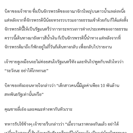
บิดาของเจ้าชาย ซึ่งเป็นจักรพรรดิของอาณาจักรใหญ่บนดาวน้ำแหล่งหนึ่ง
แต่หลังจากที่จักรพรรดินีน้อยทรงรวบรวมอารยธรรมเข้าด้วยกัน ก็ได้แต่งตั้ง
จักรพรรดินี้ให้เป็นรัฐมนตรีว่าการกระทรวงการต่างประเทศของอารยธรรม
คราวนี้เดินทางมายังดาวสีน้ำเงิน ก็เป็นจักรพรรดินี้นำทาง แต่หลังจากที่
จักรพรรดิมาถึง ก็พักอยู่ไม่กี่วันก็เดินทางกลับ เพื่อกลับไปรายงาน
เจ้าชายดูเหมือนจะไม่ค่อยสนใจรัฐมนตรีทัง และหันไปพูดกับหลัวโหวว่า
“ระวังนะ อย่าได้โกหกนะ”
บิดาของทังถอนหายใจกล่าวว่า “เด็กสาวคนนี้มีมูลค่าเพียง 10 พันล้าน
สหพันธรัฐเท่านั้นหรือ”
คุณชายลี่เอ๋อ และคณะต่างพากันหัวเราะ
ทหารรับใช้ข้างๆ เจ้าชายรีบกล่าวว่า “เมื่อวานเราตกลงกันแล้ว อย่าได้
เปลี่ยนใจตอนนี้ สิบล้านหลันตันเหรียญก็ไม่น้อยแล้ว เป็นแค่ผู้หญิงธรรมดา