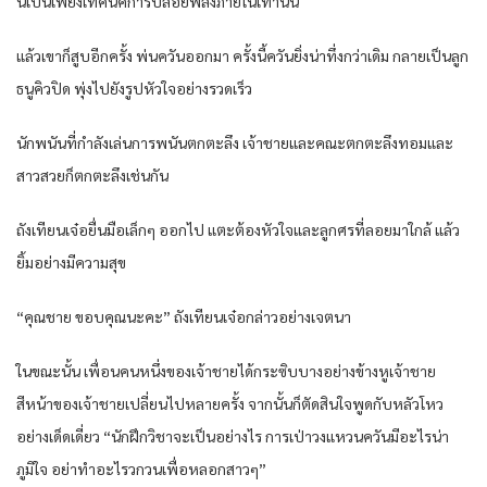
นี่เป็นเพียงเทคนิคการปล่อยพลังภายในเท่านั้น
แล้วเขาก็สูบอีกครั้ง พ่นควันออกมา ครั้งนี้ควันยิ่งน่าทึ่งกว่าเดิม กลายเป็นลูก
ธนูคิวปิด พุ่งไปยังรูปหัวใจอย่างรวดเร็ว
นักพนันที่กำลังเล่นการพนันตกตะลึง เจ้าชายและคณะตกตะลึงทอมและ
สาวสวยก็ตกตะลึงเช่นกัน
ถังเทียนเจ๋อยื่นมือเล็กๆ ออกไป แตะต้องหัวใจและลูกศรที่ลอยมาใกล้ แล้ว
ยิ้มอย่างมีความสุข
“คุณชาย ขอบคุณนะคะ” ถังเทียนเจ๋อกล่าวอย่างเจตนา
ในขณะนั้น เพื่อนคนหนึ่งของเจ้าชายได้กระซิบบางอย่างข้างหูเจ้าชาย
สีหน้าของเจ้าชายเปลี่ยนไปหลายครั้ง จากนั้นก็ตัดสินใจพูดกับหลัวโหว
อย่างเด็ดเดี่ยว “นักฝึกวิชาจะเป็นอย่างไร การเป่าวงแหวนควันมีอะไรน่า
ภูมิใจ อย่าทำอะไรวกวนเพื่อหลอกสาวๆ”