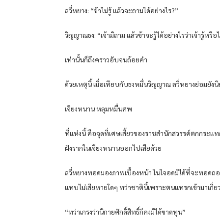
ลวี่หยาง: “ข้าไม่รู้ แล้วจะถามได้อย่างไร?”
วิญญาณธง: “เจ้ามิถาม แล้วข้าจะรู้ได้อย่างไรว่าเจ้ารู้หรือไม
เท่านั้นก็ถึงคราวอับจนถ้อยคำ
ด้วยเหตุนี้ เมื่อเทียบกับธงหมื่นวิญญาณ ลวี่หยางย่อมยังน
เจียงหนาน หลุมหมื่นศพ
ที่แห่งนี้ คือจุดที่เศษเสี้ยวของราชสำนักสวรรค์ตกกระแ
ฝังรากในเจียงหนานออกไปเสียด้วย
ลวี่หยางทอดมองภาพเบื้องหน้า ในใจอดมิได้ที่จะทอดถอนใ
แทบไม่เสียหายใดๆ ทว่าชาตินี้เพราะตนแทรกเข้ามาเกี่ยว
“ทว่าเกรงว่านิกายศักดิ์สิทธิ์ก็คงมิได้ขาดทุน”