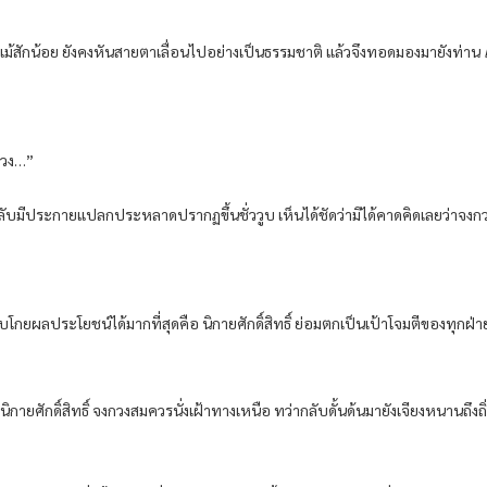
แม้สักน้อย ยังคงหันสายตาเลื่อนไปอย่างเป็นธรรมชาติ แล้วจึงทอดมองมายังท่าน
กวง…”
นกลับมีประกายแปลกประหลาดปรากฏขึ้นชั่ววูบ เห็นได้ชัดว่ามิได้คาดคิดเลยว่าจงก
อบโกยผลประโยชน์ได้มากที่สุดคือ นิกายศักดิ์สิทธิ์ ย่อมตกเป็นเป้าโจมตีของทุกฝ
ายศักดิ์สิทธิ์ จงกวงสมควรนั่งเฝ้าทางเหนือ ทว่ากลับดั้นด้นมายังเจียงหนานถึง