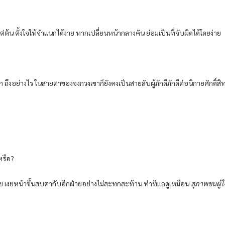
ต่ต้น ตั้งใจให้จำแนกได้ง่าย หากเปลี่ยนหน้ากลางคัน ย่อมเป็นที่จับผิดได้โดยง่าย
นัก ถึงอย่างไร ในสายตาของจงกวงเขาก็ยังคงเป็นสายลับผู้ภักดีภักดีต่อนิกายศักดิ์สิท
กหรือ?
ฉย เงยหน้าขึ้นสบตากับอีกฝ่ายอย่างไม่สะทกสะท้าน ท่าทีแลดูเหมือน
สุภาพชนผู้ใ