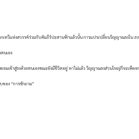
กเทวีแห่งสวรรค์ร่วมกับคัมภีร์ปะสานฟ้าแล้วนั้น การแปรเปลี่ยนวิญญาณธงใน
ธง
นงตนเอง
นยอมเข้าสู่ธงด้วยตนเองขณะยังมีชีวิตอยู่ หาไม่แล้ว วิญญาณธงส่วนใหญ่ก็จะเพียง
บบของ “การซักถาม”