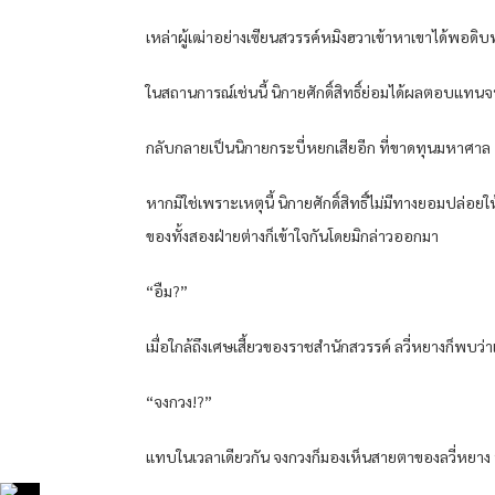
เหล่าผู้เฒ่าอย่างเซียนสวรรค์หมิงฮวาเข้าหาเขาได้พอดิบพอด
ในสถานการณ์เช่นนี้ นิกายศักดิ์สิทธิ์ย่อมได้ผลตอบแทนจ
กลับกลายเป็นนิกายกระบี่หยกเสียอีก ที่ขาดทุนมหาศาล
หากมิใช่เพราะเหตุนี้ นิกายศักดิ์สิทธิ์ไม่มีทางยอมปล่อ
ของทั้งสองฝ่ายต่างก็เข้าใจกันโดยมิกล่าวออกมา
“อืม?”
เมื่อใกล้ถึงเศษเสี้ยวของราชสำนักสวรรค์ ลวี่หยางก็พบว่าเ
“จงกวง!?”
แทบในเวลาเดียวกัน จงกวงก็มองเห็นสายตาของลวี่หยา