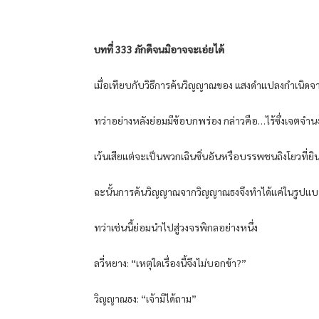
บทที่ 333 ภักดีจนมิอาจจะเอ่ยได้
เมื่อเทียบกับวิธีการค้นวิญญาณของ แสงดำแปลงกำเนิดจา
ทว่าอย่างหลังย่อมมีข้อบกพร่อง กล่าวคือ…ไร้ซึ่งเจตจำ
เว้นเสียแต่จะเป็นพวกเฉินซิ่นอันหรือบรรพชนถิงโยวที่ยิ
ฉะนั้นการค้นวิญญาณจากวิญญาณธงจึงทำได้แค่ในรูปแ
ทว่าเช่นนี้ย่อมนำไปสู่วงจรพิกลอย่างหนึ่ง
ลวี่หยาง: “เหตุใดเรื่องนี้จึงไม่บอกข้า?”
วิญญาณธง: “เจ้ามิได้ถาม”