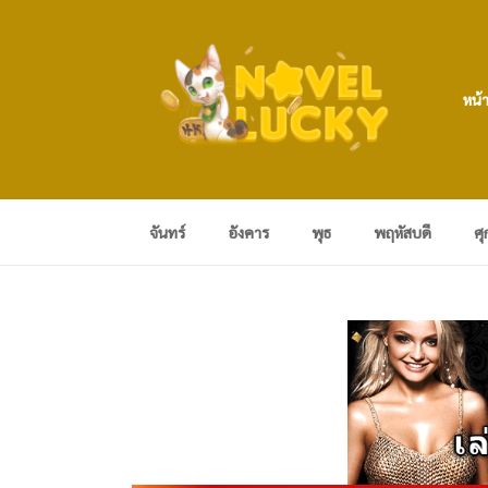
หน้
จันทร์
อังคาร
พุธ
พฤหัสบดี
ศุ