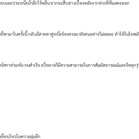
ียบเฉยประหนึ่งน้ำลึกไร้คลื่น ยากจะสืบสาวเบื้องหลังจากท่วงทีที่แสดงออก
ทธิ์พามาในครั้งนี้ กลับมีสายตาคู่หนึ่งจ้องตรงมายังตนอย่างไม่ลดละ ทำให้ในใ
ลโศกาท่วมท้น
จนสำเร็จ ลวี่หยางก็มีความสามารถในการสัมผัสอารมณ์และจิตคุกรุ่นข
คลื่อนไหวในความลุ่มลึก