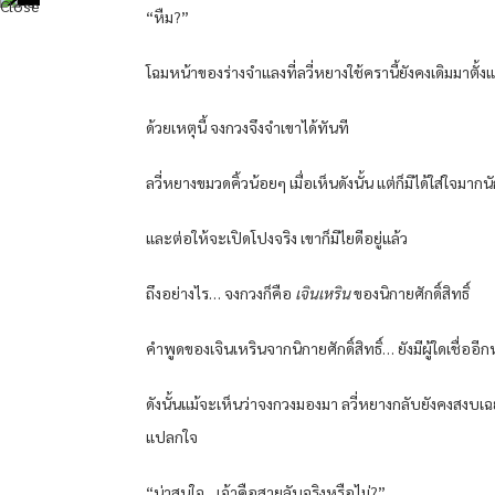
“หืม?”
โฉมหน้าของร่างจำแลงที่ลวี่หยางใช้ครานี้ยังคงเดิมมาตั้งแ
ด้วยเหตุนี้ จงกวงจึงจำเขาได้ทันที
ลวี่หยางขมวดคิ้วน้อยๆ เมื่อเห็นดังนั้น แต่ก็มิได้ใส่ใจมาก
และต่อให้จะเปิดโปงจริง เขาก็มิไยดีอยู่แล้ว
ถึงอย่างไร… จงกวงก็คือ
เจินเหริน
ของนิกายศักดิ์สิทธิ์
คำพูดของเจินเหรินจากนิกายศักดิ์สิทธิ์… ยังมีผู้ใดเชื่ออี
ดังนั้นแม้จะเห็นว่าจงกวงมองมา ลวี่หยางกลับยังคงสงบเ
แปลกใจ
“น่าสนใจ…เจ้าคือสายลับจริงหรือไม่?”