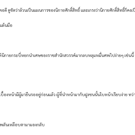
ี ดูชัดว่าล้วนเป็นแผนการของนิกายศักดิ์สิทธิ์ และเกรงว่านิกายศักดิ์สิทธิ์ก็คงเป
นล้นมือ
ยให้นิกายกระบี่หยกนำเศษของราชสำนักสวรรค์มากลบหลุมหมื่นศพไปง่ายๆ เช่นนี้ ที่ส
บื้องหน้ามีผู้มายืนรออยู่ก่อนแล้ว ผู้ที่นำหน้ามากับฝูงชนนั้นใบหน้าเรียบง่าย ทว่
ง พลันเหลือบตามามองกลับ