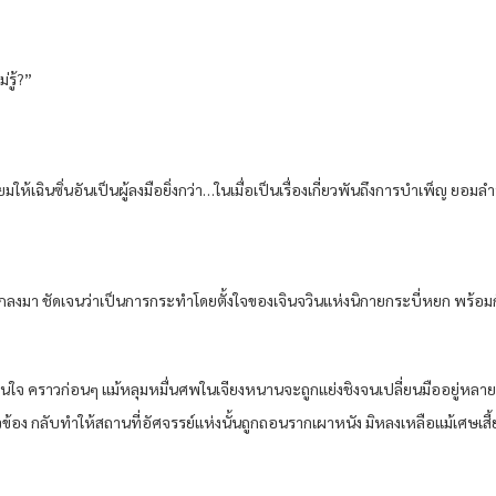
่รู้?”
ิยมให้เฉินซิ่นอันเป็นผู้ลงมือยิ่งกว่า…ในเมื่อเป็นเรื่องเกี่ยวพันถึงการบำเพ็ญ ยอม
ทกลงมา ชัดเจนว่าเป็นการกระทำโดยตั้งใจของเจินจวินแห่งนิกายกระบี่หยก พร้อมกัน
จ คราวก่อนๆ แม้หลุมหมื่นศพในเจียงหนานจะถูกแย่งชิงจนเปลี่ยนมืออยู่หลายครา แ
ข้อง กลับทำให้สถานที่อัศจรรย์แห่งนั้นถูกถอนรากเผาหนัง มิหลงเหลือแม้เศษเสี้