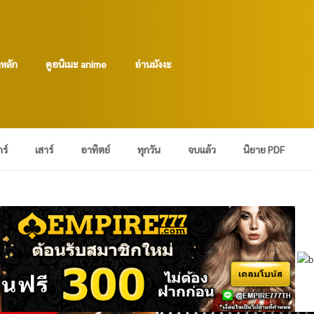
าหลัก
ดูอนิเมะ anime
อ่านมังงะ
กร์
เสาร์
อาทิตย์
ทุกวัน
จบแล้ว
นิยาย PDF