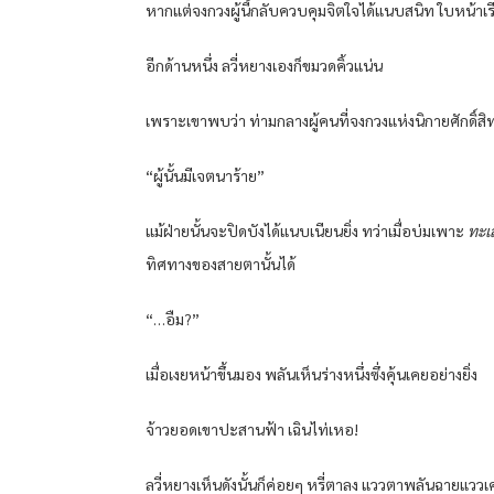
หากแต่จงกวงผู้นี้กลับควบคุมจิตใจได้แนบสนิท ใบหน้าเร
อีกด้านหนึ่ง ลวี่หยางเองก็ขมวดคิ้วแน่น
เพราะเขาพบว่า ท่ามกลางผู้คนที่จงกวงแห่งนิกายศักดิ์สิ
“ผู้นั้นมีเจตนาร้าย”
แม้ฝ่ายนั้นจะปิดบังได้แนบเนียนยิ่ง ทว่าเมื่อบ่มเพาะ
ทะเ
ทิศทางของสายตานั้นได้
“…อืม?”
เมื่อเงยหน้าขึ้นมอง พลันเห็นร่างหนึ่งซึ่งคุ้นเคยอย่างยิ่ง
จ้าวยอดเขาปะสานฟ้า เฉินไท่เหอ!
ลวี่หยางเห็นดังนั้นก็ค่อยๆ หรี่ตาลง แววตาพลันฉายแววเ