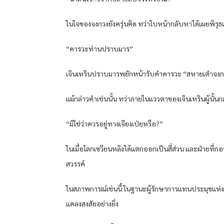
ในใจของจงกวงยังครุ่นคิด ทว่าใบหน้ากลับหาได้เผยพิรุธ
“คารวะท่านปราบมาร”
เจินเหรินปราบมารพยักหน้ารับคำคารวะ “สหายเต๋าจง
แม้กล่าวคำเช่นนั้น ทว่าภายในแววตาของเจินเหรินผู้นั้
“มิใช่ว่าควรอยู่ทางเจียงเป่ยหรือ?”
ในเมื่อโลกเซวียนหลิงได้แตกออกเป็นสี่ส่วน และฝ่ายที่ก
สวรรค์
ในสภาพการณ์เช่นนี้ ในฐานะผู้รักษาการแทนประมุขแห่งนิก
แคลงสงสัยอย่างยิ่ง