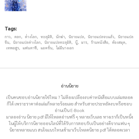
Tags:
กาว
,
ตลก
,
ต่่างโลก
,
ทะลุมิติ
,
นักฆ่า
,
นิยายแปล
,
นิยายแปลจบแล้ว
,
นิยายแปล
จีน
,
นิยายแปลต่างโลก
,
นิยายแปลทะลุมิติ
,
บู๊
,
มาร
,
ร้านหนังสือ
,
ห้องสมุด
,
เทพอสูร
,
แฟนตาซี
,
แอคชั่น
,
ไม่มีนางเอก
อ่านนิยาย
เป็นคนชอบอ่านนิยายใช่ไหม ? ไม่ต้องเปลืองงบค่าหนังสือแบบเล่มตลอด
ก็ได้ เพราะราคาต่อเล่มก็หลายร้อยเลย สำหรับสายประหยัดงบหรือชอบ
อ่านเป็น E-Book
มาลองอ่าน นิยาย pdf มีให้โหลดอ่านฟรี ๆ หลายเว็บเลย ทางเราก็เป็นหนึ่ง
ในผู้ให้บริการนิยายออนไลน์ที่ได้รับการตอบรับเป็นอย่างดีจากแฟน ๆ
นิยายหลายแนว สนใจแนวไหนเข้ามาเว็บโหลดนิยาย pdf ได้ตลอดเวลา