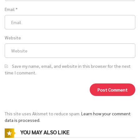
ปรมาจารย์ผู้หยั่งรู้สวรรค์!
Email
*
จากร้านหนังสือเล็ก ๆ จึงค่อย ๆ กลายเป็นศูนย์กลางของความลับ การสมคบ
คิด และเหตุการณ์อันตรายที่พาไปสู่ฉาก
แอคชั่น บู๊
สุดมันส์แบบไม่ทันตั้ง
Website
ตัว
นิยายเรื่องนี้คือ
นิยายแปลจีน
แนว
แฟนตาซี ทะลุมิติ ต่างโลก
ที่ผสมความ
ตลก
แบบเข้าใจผิดสุดฮา กับความเข้มข้นของโลกยุทธภพและพลังเหนือ
Save my name, email, and website in this browser for the next
time I comment.
ธรรมชาติ แถมยังเป็นแนว
ไม่มีนางเอก
ถูกใจสายอ่านมันส์ล้วน
เหมาะสำหรับแฟน ๆ ที่ชอบนิยายแนว
นิยายแปลทะลุมิติ
และ
นิยายแปล
ต่างโลก
ที่ทั้งกาว ทั้งเท่ ทั้งลึกลับในเวลาเดียวกัน
และสำหรับใครที่กำลังมองหา
นิยายแปลจบแล้ว
เพื่ออ่านยาว ๆ แบบไม่
This site uses Akismet to reduce spam.
Learn how your comment
data is processed.
ต้องรอ สามารถติดตามเรื่องนี้เพื่อ
อ่านนิยาย
หรือ
อ่านนิยายฟรี
ได้ที่
Novel lucky (โนเวลลัคกี้)
YOU MAY ALSO LIKE