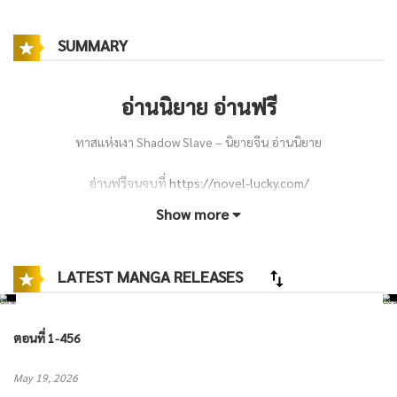
SUMMARY
อ่านนิยาย อ่านฟรี
ทาสแห่งเงา Shadow Slave – นิยายจีน อ่านนิยาย
อ่านฟรีจนจบที่
https://novel-lucky.com/
Show more
หลินเจี๋ยเป็นหนอนหนังสือตัวยง ผู้มีงานอดิเรกคือการสะสมหนังสือจากทั่ว
ทุกมุมโลก แต่ด้วยเงินเดือนอันน้อยนิด เขาไม่มีทางตอบสนองความอยาก
LATEST MANGA RELEASES
อ่านของตัวเองได้เลย
จนกระทั่งวันหนึ่ง เขาได้พบ “หนังสือศาสตร์มืด” เล่มหนึ่งโดยบังเอิญ และ
ตอนที่ 1-456
เมื่อทำตามพิธีกรรมในนั้น ชายหนุ่มก็พลัน
ทะลุมิติ
ไปยังประเทศอาซีร์ใน
May 19, 2026
โลกที่ไม่คุ้นเคย!