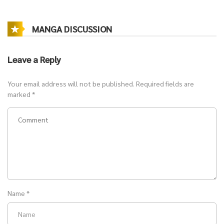
นี่คือ
ต่างโลก
ช่วงยุค 90 ที่เต็มไปด้วยบรรยากาศแปลกประหลาด และที่น่า
MANGA DISCUSSION
ตกใจกว่านั้น… เขายังได้ครอบครองร้านหนังสือลึกลับ ที่มีหนังสือให้อ่าน
ไม่รู้จบ ราวกับเป็น
ห้องสมุด
ที่ไม่มีวันสิ้นสุด
Leave a Reply
ทว่าคนเรายังต้องกินต้องใช้ หลินเจี๋ยจึงเปิดกิจการเช่า-ซื้อขายหนังสือ
Your email address will not be published.
Required fields are
พร้อมบริการให้คำปรึกษาปัญหาชีวิตแบบ “กาว ๆ” เพื่อหลอกขายหนังสือ
marked
*
ประทังชีวิตในแต่ละวัน
แต่ไม่นานเขาก็เริ่มสังเกตว่า… ลูกค้าของร้านหนังสือแห่งนี้ไม่ใช่คนธรรมดา
เลยสักคน
ทั้ง
นักฆ่า
ผู้เย็นชา ผู้มีอดีตอาบเลือด
เหล่าผู้ฝึกตนสาย
มาร
หรือแม้แต่ตัวตนระดับ
เทพอสูร
ที่ทำให้โลกสั่นสะเทือน!
Name
*
ที่สำคัญคือ คำพูดธรรมดา ๆ ที่หลินเจี๋ยตั้งใจพูดเพื่อขายหนังสือ
กลับถูกลูกค้าเหล่านั้นตีความเป็น “คำชี้แนะล้ำลึก” ราวกับเขาคือ