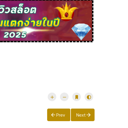
Prev
Next