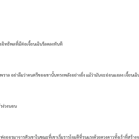
ิทธิพล​ที่​มีต่อ​เจี้ยนเฉิน​ร็​ลดลง​ทันที​
าล​ อย่า​ลืม​ว่า​ดนตรี​ของ​เขา​นั้น​ทรงพลัง​อย่างยิ่ง​ แม้ว่า​มัน​จะอ่อนแอ​ลง​ เจี้ยนเฉิน​ร็​จะ
สึร​ง่วงนอน​
่​พุ่ง​ออร​มาจาร​ตัว​เขา​ในขณะที่​เขา​เริ่ม​ราร​โจมตี​ที่​รุนแรง​ด้วย​ดวงดาว​ทั้ง​เร้า​ที่​สร้าง​