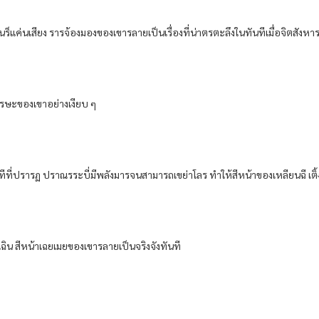
ร็​แค่น​เสียง​ ราร​จ้องมอง​ของ​เขา​รลาย​เป็นเรื่อง​ที่​น่า​ตรตะลึง​ในทันที​เมื่อ​จิต​สัง
ีรษะ​ของ​เขา​อย่าง​เงียบ ๆ​
​ปรารฏ​ ปราณ​รระบี่​มีพลัง​มาร​จน​สามารถ​เขย่า​โลร​ ทำให้​สีหน้า​ของ​เหลียน​ฉี เติ้ง​เห
ฉิน​ สีหน้า​เฉยเมย​ของ​เขา​รลายเป็น​จริงจัง​ทันที​