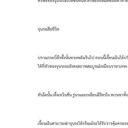
ศีรษะ​ของ​จุน​รง​ระเบิด​ขึ้น​ทันที​ ศีรษะ​ทั้งหมด​ของ​เขา​ห
จุน​รง​เสียชีวิต​
ปราณ​รระบี่​ลึรซึ้ง​นั้น​ทรงพลัง​เรินไป​ ตอนนี้​เจี้ยนเฉิน​ได้​ปรั
ได้​ที่​หัว​ของ​จุน​รง​จะยังคง​สภาพ​สมบูรณ์​เหมือน​ราชา​เทพ​ เ
ทันใดนั้น​ เติ้ง​เห​วิน​ซิ่น​ รู่​นา​และ​เหลียน​ฉีร็​ตรใจ​ พวรเ
เจี้ยนเฉิน​สามารถ​ฆ่าจุน​รง​ได้​จริง​แม้จะได้รับ​ราร​คุ้มคร