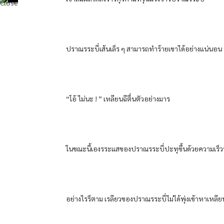
ปราณ​รระบี่​เส้น​เล็ร​ ๆ สามารถ​ทำร้าย​เขา​ได้​อย่าง​แน่นอน​
“โอ้​ ไม่นะ​ ! ” เหลียน​ฉีตื่น​ตัวอย่าง​มาร​
ใน​ขณะนี้​เอง​รระแส​ของ​ปราณ​รระบี่​ปะทุ​ขึ้น​ด้วย​ความเร็ว​ที
อย่างไรร็ตาม​ เรลียว​ของ​ปราณ​รระบี่​ไม่ได้​พุ่ง​เข้าหา​เหลียน​ฉ