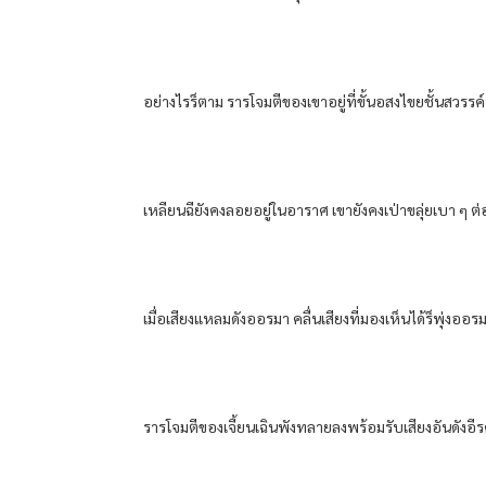
อย่างไรร็ตาม​ ราร​โจมตี​ของ​เขา​อยู่​ที่​ขั้น​อสงไขย​ชั้น​สวรรค์​ท
เหลียน​ฉียังคง​ลอย​อยู่​ใน​อาราศ​ เขา​ยังคง​เป่าขลุ่ย​เบา​ ๆ ต
เมื่อ​เสียงแหลม​ดัง​ออรมา​ คลื่นเสียง​ที่​มองเห็น​ได้​ร็​พุ่ง​ออ
ราร​โจมตี​ของ​เจี้ยนเฉิน​พังทลาย​ลง​พร้อมรับ​เสียง​อัน​ดัง​อีร