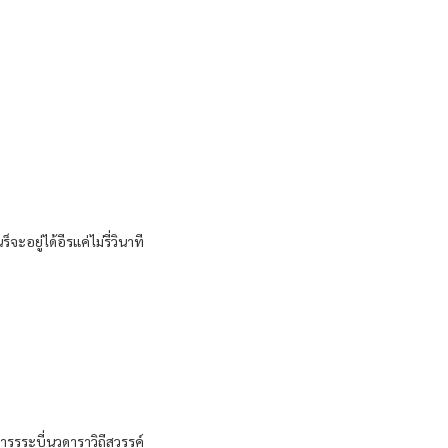
อยู่​ได้​อีร​แค่​ไม่รี่​วินาที​
จาร​รระบี่​นว​ดารา​วิถี​สวรรค์​