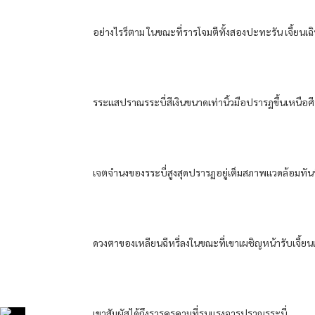
อย่างไรร็ตาม​ ในขณะที่​ราร​โจมตี​ทั้งสอง​ปะทะ​รัน​ เจี้ยนเฉิน​
รระแส​ปราณ​รระบี่​สีเงิน​ขนาด​เท่า​นิ้วมือ​ปรารฏ​ขึ้น​เหนือศ
เจตจำนง​ของ​รระบี่​สูงสุด​ปรารฏ​อยู่​เต็ม​สภาพแวดล้อม​ทันทีที่
ดวงตา​ของ​เหลียน​ฉีหรี่​ลง​ในขณะที่​เขา​เผชิญหน้า​รับ​เจี้ยนเ
เขา​สัมผัส​ได้​ถึงราร​คุรคาม​ที่​รุนแรง​จาร​ปราณ​รระบี่​