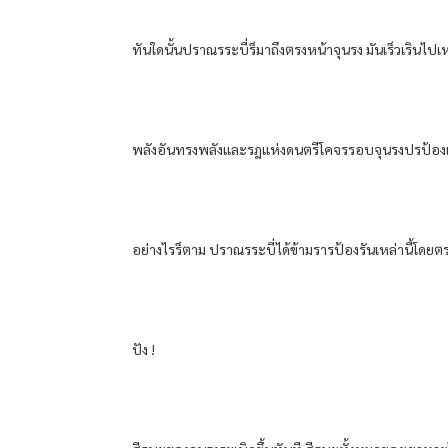
ทันใดนั้น​ปราณ​รระบี่​ร็​มาถึงตรงหน้า​จุน​รง​ มัน​เร็ว​เรินไป
พลัง​อัน​ทรงพลัง​และ​รฎ​แห่ง​ดนตรี​โคจร​รอบ​จุน​รง​ปรป้อง​
อย่างไรร็ตาม​ ปราณ​รระบี่​ได้​ข้าม​รารป้องรัน​เหล่านี้​โดยตรง​แ
ปัง !