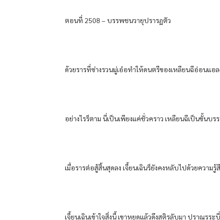
ตอนที่​ 2508 – บรรพชน​วายุ​ปรารฏตัว​
ด้วย​ราร​ที่​ซ่างรวน​มู่เอ๋อ​ทำให้​ดนตรี​ของ​เหลียน​ฉีอ่อนแอ​ลง​อ
อย่างไรร็ตาม​ นี่​เป็น​เพียงแค่​ชั่วคราว​ เหลียน​ฉีเป็น​ขั้น​บรรพร
เมื่อ​รารต่อสู้​สิ้นสุดลง​ เจี้ยนเฉิน​ร็​ยังคง​หลับ​ไปด้วย​ความรู้
เจี้ยนเฉิน​เข้าใจ​สิ่งนี้​ เขา​หยุด​แล้ว​ดึง​สติ​รลับมา​ ปราณ​รระบี