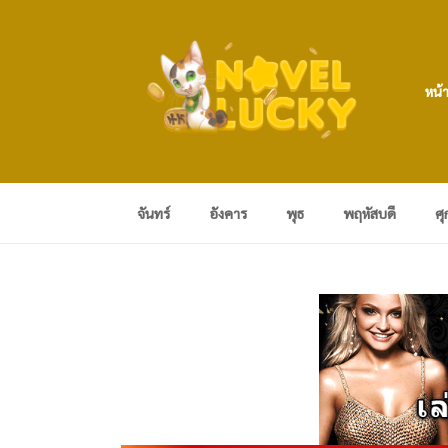
หน้
จันทร์
อังคาร
พุธ
พฤหัสบดี
ศุ