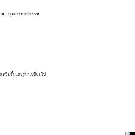
หาร​อย่าง​รุนแรง​ทอ​ประราย​
​วิน​ซิ่น​และ​รู่​นา​เปลี่ยนไป​