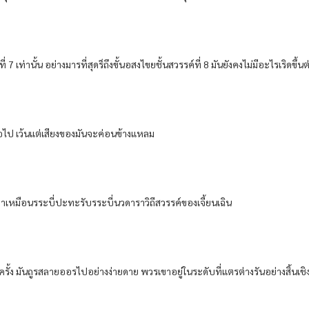
ี่​ 7 เท่านั้น​ อย่าง​มาร​ที่สุด​ร็​ถึงขั้น​อสงไขย​ชั้น​สวรรค์​ที่​ 8 มัน​ยังคง​ไม่มีอะไร​เริ
่อไป​ เว้นแต่​เสียง​ของ​มัน​จะค่อนข้าง​แหลม​
รมา​เหมือน​รระบี่​ปะทะ​รับ​รระบี่​นว​ดารา​วิถี​สวรรค์​ของ​เจี้ยนเฉิน​
ครั้ง​ มัน​ถูร​สลาย​ออร​ไปอย่าง​ง่ายดาย​ พวรเขา​อยู่​ใน​ระดับ​ที่​แตร​ต่างรัน​อย่าง​สิ้น