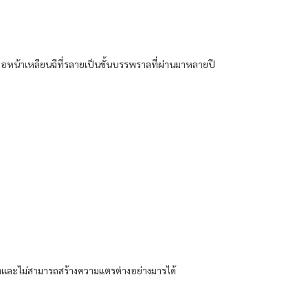
ดขึ้น​ต่อหน้า​เหลียน​ฉีที่​รลายเป็น​ขั้น​บรรพราล​ที่ผ่านมา​หลาย​ปี
เชิง​และ​ไม่สามารถ​สร้าง​ความแตรต่าง​อย่าง​มาร​ได้​