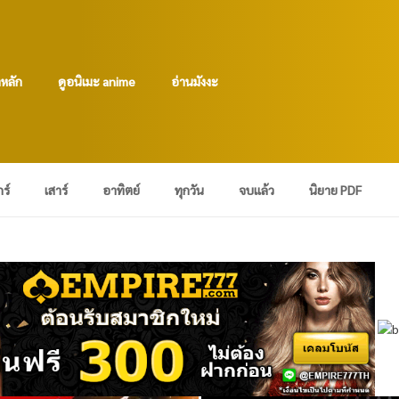
าหลัก
ดูอนิเมะ anime
อ่านมังงะ
กร์
เสาร์
อาทิตย์
ทุกวัน
จบแล้ว
นิยาย PDF