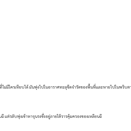
่​ไม่มีใคร​เทียบ​ได้​ มัน​พุ่ง​ไปใน​อาราศ​ทะลุ​ขีดจำรัด​ของ​พื้นที่​และ​หาย​ไปใน​พริบตา​
ี แต่รลับ​พุ่ง​เข้าหา​จุน​รง​ซึ่งอยู่​ภายใต้​ราร​คุ้มครอง​ของ​เหลียน​ฉี