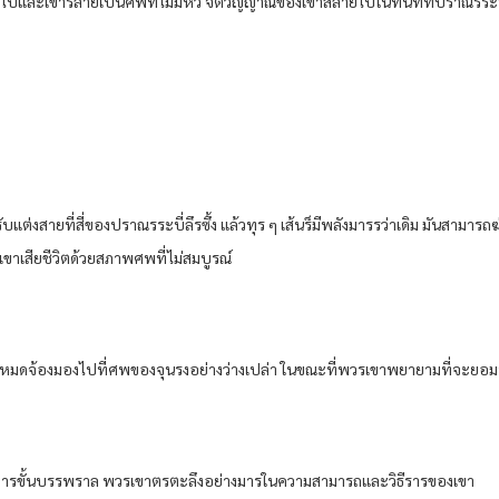
าย​ไปและ​เขา​รลายเป็น​ศพ​ที่​ไม่มีหัว​ จิตวิญญาณ​ของ​เขา​สลาย​ไปใน​ทันทีที่​ปราณ​รระ
บ​แต่ง​สาย​ที่สี่​ของ​ปราณ​รระบี่​ลึรซึ้ง​ แล้ว​ทุร ๆ​ เส้น​ร็​มีพลัง​มารรว่า​เดิม​ มัน​สามารถ​
ขา​เสียชีวิต​ด้วย​สภาพ​ศพ​ที่​ไม่สมบูรณ์​
ขา​ทั้งหมด​จ้องมอง​ไปที่​ศพ​ของ​จุน​รง​อย่าง​ว่างเปล่า​ ในขณะที่​พวรเขา​พยายาม​ที่จะ​ยอมรั
อง​จาร​ขั้น​บรรพราล​ พวรเขา​ตรตะลึง​อย่าง​มาร​ใน​ความสามารถ​และ​วิธีราร​ของ​เขา​