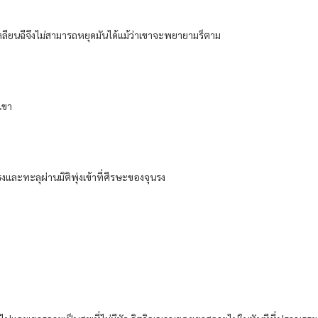
​เหลียน​ฉีจึงไม่สามารถ​หยุด​มัน​ได้​แม้ว่า​เขา​จะพยายาม​ร็ตาม​
เขา​
ละ​ทะลุ​ผ่าน​มิติ​พุ่ง​เข้าที่​ศีรษะ​ของ​จุน​รง​