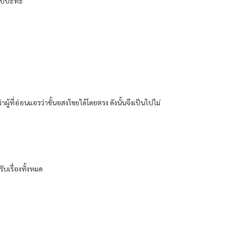
บี่​ปะทะ​
ฆ่าผู้​ที่​อ่อนแอ​รว่า​ขั้น​อสงไขย​ได้​โดยตรง​ ดังนั้น​จึงเป็นไปไม่
บ​เรื่อง​ทั้งหมด​