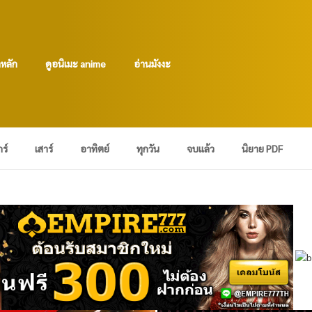
าหลัก
ดูอนิเมะ anime
อ่านมังงะ
กร์
เสาร์
อาทิตย์
ทุกวัน
จบแล้ว
นิยาย PDF