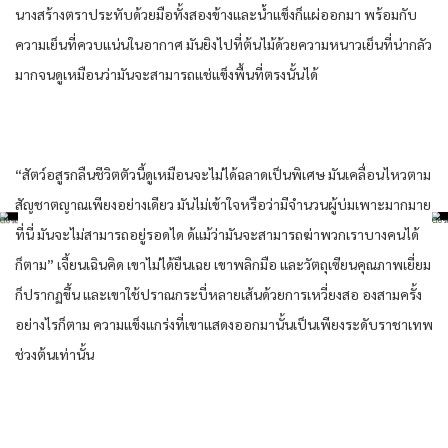
นาง​สร้าง​ตราประทับ​ด้วยมือ​ทั้งสอง​ข้าง​และ​น้ำแข็ง​ก็​แผ่​ออกมา​ พร้อมกับ​
ความ​เย็น​ที่​ควบแน่น​ใน​อากาศ​ มัน​ยิง​ไปที่​ต้นไม้​ด้วย​ความ​หนาวเย็น​ที่​น่ากลัว​
มาก​จน​ดูเหมือนว่า​มัน​จะสามารถ​แช่แข็ง​พื้นที่​ตรงนั้น​ได้​
“สัตว์​อสูร​กลืน​ชีวิต​ตัว​นี้​ดูเหมือน​จะไม่ได้​ฉลาด​เป็นพิเศษ​ มัน​เคลื่อนไหว​ตาม​
สัญชาตญาณ​เพียง​อย่าง​เดียว​ มัน​ไม่เข้าใจ​หรือว่า​มีจำนวน​ผู้​บ่ม​เพาะ​มากมาย​
ที่นี่​ มัน​จะไม่สามารถ​อยู่รอด​ได ด้​แม้ว่า​มัน​จะสามารถ​ฆ่าพวกเรา​บางคน​ได้​
ก็ตาม​” เจี้ยนเฉิน​คิด​ เขา​ไม่ได้​ยืน​เฉย​ เขา​พลิก​มือ​ และ​วัตถุ​เซียน​คุณภาพ​เยี่ยม​
ก็​ปรากฏ​ขึ้น​ และ​เขา​ใช้ปราณ​กระบี่​หลาย​เส้น​ด้วย​การ​เหวี่ยง​สอ อง​สามครั้ง​
อย่างไรก็ตาม​ ความ​แข็งแกร่ง​ที่​เขา​แสดง​ออกมา​นั้น​เป็น​เพียง​ระดับ​ราชา​เทพ​
ช่วงต้น​เท่านั้น​