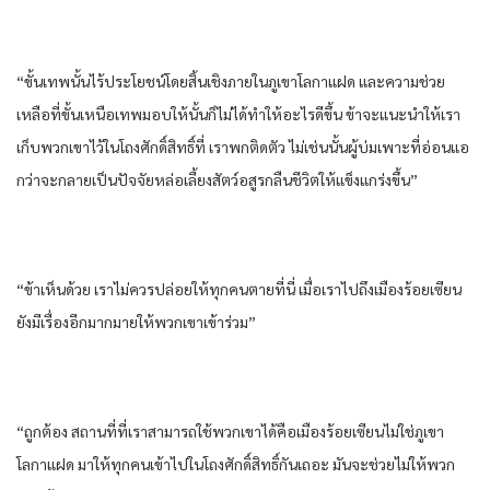
“ขั้น​เทพ​นั้น​ไร้ประโยชน์​โดยสิ้นเชิง​ภายใน​ภูเขา​โลกา​แฝด​ และ​ความช่วย
เหลือ​ที่​ขั้น​เหนือ​เทพ​มอบให้​นั้น​ก็​ไม่ได้​ทำให้​อะไร​ดีขึ้น​ ข้า​จะแนะนำ​ให้​เรา​
เก็บ​พวกเขา​ไว้​ใน​โถงศักดิ์สิทธิ์​ที่ เรา​พก​ติดตัว​ ไม่เช่นนั้น​ผู้​บ่ม​เพาะ​ที่​อ่อนแอ​
กว่า​จะกลายเป็น​ปัจจัย​หล่อ​เลี้ยงสัตว์​อสูร​กลืน​ชีวิต​ให้​แข็งแกร่ง​ขึ้น​”
“ข้า​เห็นด้วย​ เรา​ไม่ควร​ปล่อย​ให้​ทุก​คนตาย​ที่นี่​ เมื่อ​เรา​ไปถึงเมือง​ร้อย​เซียน​
ยัง​มีเรื่อง​อีก​มากมาย​ให้​พวกเขา​เข้าร่วม​”
“ถูกต้อง​ สถานที่​ที่​เรา​สามารถ​ใช้พวกเขา​ได้​คือ​เมือง​ร้อย​เซียน​ไม่ใช่ภูเขา​
โลกา​แฝด​ มาให้​ทุกคน​เข้าไป​ใน​โถงศักดิ์สิทธิ์​กัน​เถอะ​ มัน​จะช่วย​ไม่ให้​พวก