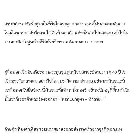
ม่าน​พลัง​ของ​สัตว์​อสูร​กลืน​ชีวิต​ใกล้​จะถูก​ทำลาย​ ตอนนี้​มัน​ต้อง​ทน​ต่อ​การ​
โจมตีจาก​หอก​ มัน​ก็​สลาย​ไปทันที​ หอก​ยังคง​ดำเนินต่อไป​และ​แทง​เข้าไป​ใน​
ร่าง​ของ​สัตว์​อสูร​กลืน​ชีวิต​ด้วย​ชีพจร​ พลังงาน​ของ​ราชา​เทพ​
ผู้​ถือ​หอก​เป็น​อัจฉริยะ​จาก​ตระกูล​ซุน​ ดูเหมือน​เขา​จะมีอายุ​ราว ๆ​ 40 ปี เขา​
เป็น​ชาย​วัยกลางคน​ อย่างไรก็ตาม​เขา​มีความกล้าหาญ​อย่าง​มาก​ใน​ขณะนี้​
เขา​ถือ​หอก​ใน​มือ​ข้าง​หนึ่ง​ในขณะที่​เท้า​ท ทั้งสอง​ข้าง​ยังคง​ปัก​อยู่​ที่​พื้น​ ทันใด
นั้น​เขา​ก็​เขย่าตัว​และ​ร้อง​ออกมา​,“ หอก​แยก​ภูผา​ – ทำลาย​ ! ”
ด้วย​คำ​เพียง​คำ​เดียว​ รอยแตก​ขยาย​ออก​อย่าง​รวดเร็ว​จาก​จุด​ที่​หอก​แทง​