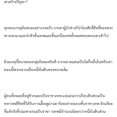
เขา​สร้าง​ปัญหา​”
ทุกคน​บรรลุ​ข้อตกลง​อย่าง​รวดเร็ว​ บรรดา​ผู้นำ​ต่าง​ก็​นำ​โถงศักดิ์สิทธิ์​ของ​พวก
เขา​ออกมา​และ​นำ​ตัว​ขั้น​เทพ​และ​ขั้น​เหนือ​เทพ​ทั้งหมด​ของ​พวกเขา​เข้าไป​
ด้วยเหตุนี้​ขนาด​ของ​กลุ่ม​ก็​ลดลง​ทันที​ จาก​หลาย​แสน​เป็น​ไม่กี่​หมื่น​ใน​พริบตา​
ตอนนี้​พวกเขา​เหลือ​หนึ่ง​ใน​สิบ​ของ​ขนาด​เดิม​
ผู้คน​ทั้งหมด​ที่อยู่​ข้างนอก​เป็น​ราชา​เทพ​ แน่นอน​กว่า​เกือบ​สิบ​ส่วน​เป็น​
ทหาร​พลีชีพ​ที่​ได้รับ​การ​เลี้ยงดู​ผ่าน​ยา​ร้อย​เท่า​ทะลวง​ขั้น​ราชา​เทพ​ อัจฉริยะ​
ที่​แท้จริง​ที่​บ่ม​เพาะ​จน​เป็น​ราชา า​เทพ​มีจำนวน​น้อยกว่า​หนึ่ง​ใน​สิบ​ส่วน​