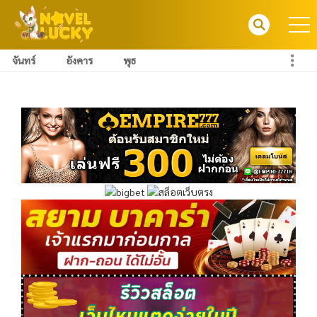
จันทร์
อังคาร
พุธ