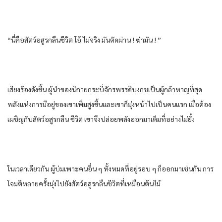
“นี่​คือ​สัตว์​อสูร​กลืน​ชีวิต​ โอ้​ ไม่จริง​ มัน​ตัดผ่าน​ ! ฆ่ามัน​ ! ”
เสียงร้อง​ดัง​ขึ้น​ ผู้นำ​ของ​นิกาย​กระบี่​จักรพรรดิ​บงกช​เป็น​ผู้​กล้าหาญ​ที่สุด​
พลัง​แห่ง​การ​มีอยู่​ของ​เขา​เพิ่ม​สูงขึ้น​และ​เขา​ก็​มุ่งหน้า​ไปเป็น​คน​แรก​ เมื่อ​ต้อง​
เผชิญ​กับ​สัตว์​อสูร​กลืน​ ชีวิต​ เขา​จึงปล่อย​พลัง​ออกมา​เต็มที่​อย่าง​ไม่ยั้ง​
ในเวลาเดียวกัน​ ผู้​บ่ม​เพาะ​คนอื่น​ ๆ ทั้งหมด​ที่อยู่​รอบ​ ๆ ก็​ออกมา​เช่นกัน​ การ​
โจมตี​หลายครั้ง​มุ่งไปยัง​สัตว์​อสูร​กลืน​ชีวิต​ที่​เหมือน​ต้นไม้​