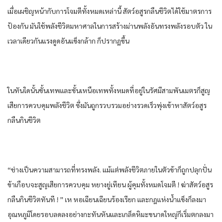
เมื่อ​เผชิญหน้า​กับ​การ​โจมตี​ทั้งหมด​เหล่านี้​ สัตว์​อสูร​กลืน​ชีวิต​ได้​ใช้มาตรการ
ป้องกัน​ มัน​ใช้พลัง​ชีวิต​มหาศาล​ใน​การ​สร้าง​ม่าน​พลัง​อัน​ทรงพลัง​รอบตัว​ ใน
เวลาเดียวกัน​แรงดูด​อัน​แข็งกล้า​ก ก็​ปรากฏ​ขึ้น​
ใน​ทันใดนั้น​ขั้น​เทพ​และ​ขั้น​เหนือ​เทพ​ทั้งหมด​ที่อยู่​ใน​รัศมี​สามพัน​เมตร​ก็​สูญ
เสีย​การควบคุม​พลัง​ชีวิต​ ซึ่งมัน​ถูก​รวบรวม​อย่าง​รวดเร็ว​พุ่ง​เข้าหา​สัตว์​อสูร​
กลืน​กิน​ชีวิต​
“ช่างเป็น​ความสามารถ​ที่​ทรงพลัง​. แม้แต่​พลัง​ชีวิต​ภายใน​ตัว​ข้า​ก็​ถูก​ปลุกปั่น​
ข้า​เกือบจะ​สูญเสีย​การควบคุม​ หยาง​ยู่​เทียน​ ผู้คุม​ทั้งหมด​โจมตี​ ! ฆ่าสัตว์​อสูร​
กลืน​กิน​ชีวิต​ทันที​ ! ” เห ห​อเฉียนเฉียน​ร้องเรียก​ และ​กฎ​แห่ง​น้ำแข็ง​ก็​ลงมา​
อุณหภูมิ​โดยรอบ​ลดลง​อย่าง​กะทันหัน​และ​เกล็ด​หิมะ​ขนาดใหญ่​ก็​เริ่ม​ตก​ลงมา​