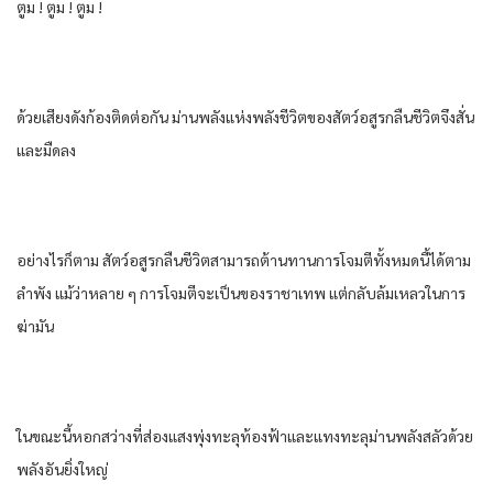
ตูม​ ! ตูม​ ! ตูม​ !
ด้วย​เสียง​ดังก้อง​ติดต่อกัน​ ม่าน​พลัง​แห่ง​พลัง​ชีวิต​ของ​สัตว์​อสูร​กลืน​ชีวิต​จึงสั่น​
และ​มืด​ลง​
อย่างไรก็ตาม​ สัตว์​อสูร​กลืน​ชีวิต​สามารถ​ต้านทาน​การ​โจมตี​ทั้งหมด​นี้​ได้​ตาม
ลำพัง​ แม้ว่า​หลาย​ ๆ การ​โจมตี​จะเป็น​ของ​ราชา​เทพ​ แต่กลับ​ล้มเหลว​ใน​การ​
ฆ่ามัน​
ใน​ขณะนี้​หอก​สว่าง​ที่​ส่องแสง​พุ่ง​ทะลุ​ท้องฟ้า​และ​แทง​ทะลุ​ม่าน​พลัง​สลัว​ด้วย​
พลัง​อัน​ยิ่งใหญ่​