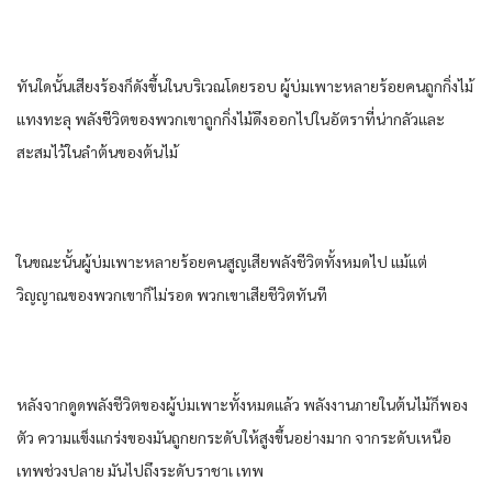
ทันใดนั้น​เสียงร้อง​ก็​ดัง​ขึ้น​ใน​บริเวณ​โดยรอบ​ ผู้​บ่ม​เพาะ​หลาย​ร้อย​คน​ถูก​กิ่งไม้​
แทง​ทะลุ​ พลัง​ชีวิต​ของ​พวกเขา​ถูก​กิ่งไม้​ดึง​ออก​ไปใน​อัตรา​ที่​น่ากลัว​และ​
สะสมไว้​ใน​ลำต้น​ของ​ต้นไม้​
ในขณะนั้น​ผู้​บ่ม​เพาะ​หลาย​ร้อย​คน​สูญเสีย​พลัง​ชีวิต​ทั้งหมด​ไป แม้แต่​
วิญญาณ​ของ​พวกเขา​ก็​ไม่รอด​ พวกเขา​เสียชีวิต​ทันที​
หลังจาก​ดูด​พลัง​ชีวิต​ของ​ผู้​บ่ม​เพาะ​ทั้งหมด​แล้ว​ พลังงาน​ภายใน​ต้นไม้​ก็​พอง
ตัว​ ความ​แข็งแกร่ง​ของ​มัน​ถูก​ยกระดับ​ให้​สูงขึ้น​อย่าง​มาก​ จาก​ระดับ​เหนือ​
เทพ​ช่วง​ปลาย​ มัน​ไปถึงระดับ​ราชา​เ เทพ​