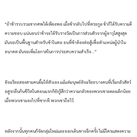
“ถ้าข้า​รวบรวม​ซากศพ​ได้​เพียงพอ​ เมื่อ​ข้า​กลับ​ไปที่​ตระกูล​ ข้า​ก็​ได้รับ​ความดี​
ความชอบ​ แน่นอน​ว่า​ข้า​จะได้​รับรางวัล​เป็นการ​ส่วนตัว​จาก​ผู้อาวุโส​สูงสุด​
มัน​จะเป็น​พื้นฐาน​สำหรับ​ข้า​ใน​ตอ อนที่​ข้า​ต้อง​ต่อสู้​เพื่อ​ตำแหน่ง​ผู้นำ​ใน
อนาคต​ มัน​จะเพิ่ม​โอกาส​ใน​การ​ประสบความสำเร็จ​…”
อัจฉริยะ​สอง​สามคน​ยิ้ม​ให้​ตัวเอง​ แม้แต่​มนุษย์​อัจฉริยะ​บางคน​ที่​เริ่ม​กลัว​สัตว์​
อสูร​กลืน​กิน​ชีวิต​ใน​ตอนแรก​ก็​ยัง​รู้สึก​ว่า​ความกลัว​ของ​พวกเขา​ลดลง​เล็กน้อย​
เมื่อ​พวกเขา​มอง​ไปที่​ซาก​ที ​พวกเขา​ถือ​ไว้​
หลังจากนั้น​ทุกคน​ก็​จัดกลุ่ม​ใหม่​และ​ออกเดินทาง​อีกครั้ง​ ไม่มีใคร​แสดง​ความ