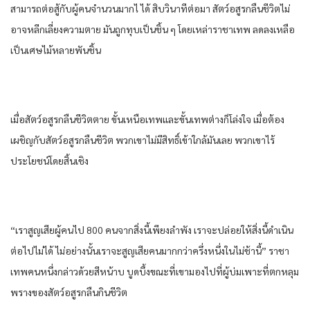
สามารถ​ต่อสู้​กับ​ผู้คน​จำนวนมาก​ไ ได้​ สิบ​วินาที​ต่อมา​ สัตว์​อสูร​กลืน​ชีวิต​ไม่
อาจ​หลีกเลี่ยง​ความตาย​ มัน​ถูก​ทุบ​เป็น​ชิ้น​ ๆ โดย​เหล่า​ราชา​เทพ​ ลดลง​เหลือ​
เป็น​เศษไม้หลาย​พัน​ชิ้น​
เมื่อ​สัตว์​อสูร​กลืน​ชีวิต​ตาย​ ขั้น​เหนือ​เทพ​และ​ขั้น​เทพ​ต่าง​ก็​โล่งใจ​ เมื่อ​ต้อง​
เผชิญ​กับ​สัตว์​อสูร​กลืน​ชีวิต​ พวกเขา​ไม่มีสิทธิ์​เข้าใกล้​มัน​เลย​ พวกเขา​ไร้
ประโยชน์​โดยสิ้นเชิง​
“เรา​สูญเสีย​ผู้คน​ไป 800 คน​จาก​สิ่งนี้​เพียงลำพัง​ เรา​จะปล่อย​ให้​สิ่งนี้​ดำเนิน
ต่อไป​ไม่ได้​ ไม่อย่างนั้น​เรา​จะสูญเสีย​คน​มากกว่า​ครึ่งหนึ่ง​ในไม่ช้า​นี้​” ราชา​
เทพ​คน​หนึ่ง​กล่าว​ด้วย​สีหน้าบ บูดบึ้ง​ขณะที่​เขา​มอง​ไปที่​ผู้​บ่ม​เพาะ​ที่​ตกหลุม
พราง​ของ​สัตว์​อสูร​กลืน​กิน​ชีวิต​