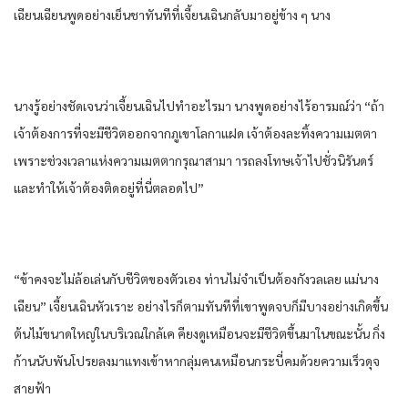
เฉียนเฉียน​พูด​อย่าง​เย็นชา​ทันทีที่​เจี้ยนเฉิน​กลับมา​อยู่​ข้าง ๆ​ นาง​
นาง​รู้​อย่าง​ชัดเจน​ว่า​เจี้ยนเฉิน​ไปทำ​อะไร​มา นาง​พูด​อย่าง​ไร้อารมณ์​ว่า​ “ถ้า
เจ้าต้องการ​ที่จะ​มีชีวิต​ออกจาก​ภูเขา​โลกา​แฝด​ เจ้าต้อง​ละทิ้ง​ความเมตตา​
เพราะ​ช่วงเวลา​แห่ง​ความ​เมตตากรุณา​สามา ารถ​ลงโทษ​เจ้าไปชั่วนิรันดร์​
และ​ทำให้​เจ้าต้อง​ติด​อยู่​ที่นี่​ตลอดไป​”
“ข้า​คงจะ​ไม่ล้อเล่น​กับ​ชีวิต​ของ​ตัวเอง​ ท่าน​ไม่จำเป็นต้อง​กังวล​เลย​ แม่นาง​
เฉียน”​ เจี้ยนเฉิน​หัวเราะ​ อย่างไรก็ตาม​ทันทีที่​เขา​พูด​จบ​ก็​มีบางอย่าง​เกิดขึ้น​
ต้นไม้​ขนาดใหญ่​ใน​บริเวณ​ใกล้เค คียง​ดูเหมือน​จะมีชีวิต​ขึ้น​มาในขณะนั้น​ กิ่ง
ก้าน​นับ​พัน​โปรย​ลงมา​แทง​เข้าหา​กลุ่มคน​เหมือน​กระบี่​คม​ด้วย​ความเร็ว​ดุจ​
สายฟ้า​