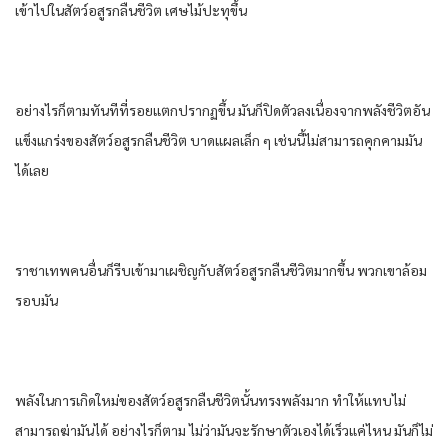
เข้าไป​ใน​สัตว์​อสูร​กลืน​ชีวิต​ เศษไม้ปะทุ​ขึ้น​
อย่างไรก็ตาม​ทันทีที่​รอยแตก​ปรากฏ​ขึ้น​ มัน​ก็​ปิด​ตัว​ลง​เนื่องจาก​พลัง​ชีวิต​อัน​
แข็งแกร่ง​ของ​สัตว์​อสูร​กลืน​ชีวิต​ บาดแผล​เล็ก​ ๆ เช่นนี้​ไม่สามารถ​คุกคาม​มัน​
ได้​เลย​
ราชา​เทพ​คนอื่น​ก็​รีบ​เข้ามา​เผชิญ​กับ​สัตว์​อสูร​กลืน​ชีวิต​มากขึ้น​ พวกเขา​ล้อม
รอบ​มัน​
พลัง​ใน​การเกิดใหม่​ของ​สัตว์​อสูร​กลืน​ชีวิต​นั้น​ทรงพลัง​มาก​ ทำให้​แทบ​ไม่
สามารถ​ฆ่ามัน​ได้​ อย่างไรก็ตาม​ ไม่ว่า​มัน​จะรักษา​ตัวเอง​ได้​เร็ว​แค่​ไหน​ มัน​ก็​ไม่