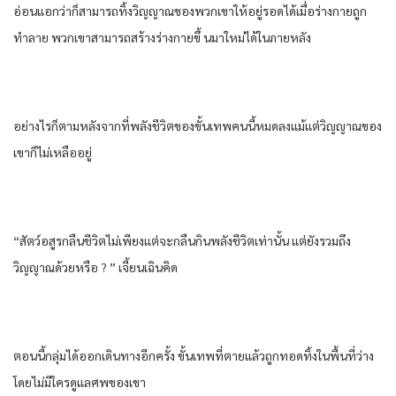
อ่อนแอ​กว่า​ก็​สามารถ​ทิ้ง​วิญญาณ​ของ​พวกเขา​ให้​อยู่รอด​ได้​เมื่อ​ร่างกาย​ถูก​
ทำลาย​ พวกเขา​สามารถ​สร้าง​ร่างกาย​ขึ้ น​มาใหม่​ได้​ใน​ภายหลัง​
อย่างไรก็ตาม​หลังจากที่​พลัง​ชีวิต​ของ​ขั้น​เทพ​คน​นี้​หมด​ลง​แม้แต่​วิญญาณ​ของ​
เขา​ก็​ไม่เหลืออยู่​
“สัตว์​อสูร​กลืน​ชีวิต​ไม่เพียงแต่​จะกลืน​กิน​พลัง​ชีวิต​เท่านั้น​ แต่​ยัง​รวมถึง​
วิญญาณ​ด้วย​หรือ​ ? ” เจี้ยนเฉิน​คิด​
ตอนนี้​กลุ่ม​ได้​ออกเดินทาง​อีกครั้ง​ ขั้น​เทพ​ที่​ตาย​แล้ว​ถูก​ทอดทิ้ง​ใน​พื้น​ที่ว่าง​
โดย​ไม่มีใคร​ดูแล​ศพ​ของ​เขา​