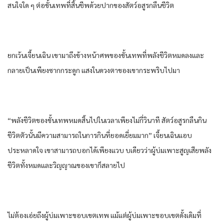
สนใจ​ใด​ ๆ ต่อ​ขั้น​เทพ​ที่​สิ้นชีพ​ด้วย​ปาก​ของ​สัตว์​อสูร​กลืน​ชีวิต​
ยกเว้น​เจี้ยนเฉิน​ เขา​มาถึงข้างหน้า​ศพ​ของ​ขั้น​เทพ​ที่​พลัง​ชีวิต​หมด​ลง​และ​
กลายเป็น​เพียง​ซาก​กระดูก​ แสงใน​ดวงตา​ของ​เขา​กระพริบ​ไปมา
“พลัง​ชีวิต​ของ​ขั้น​เทพ​หมดสิ้น​ไปใน​เวลา​เพียง​ไม่กี่​วินาที​ สัตว์​อสูร​กลืน​กิน​
ชีวิต​ตัว​นั้น​มีความสามารถ​ใน​การ​กินที่​ยอดเยี่ยม​มาก​” เจี้ยนเฉิน​แอบ​
ประหลาดใจ​ เขา​สามารถ​บอก​ได้​เพียง​แวบ บเดียว​ว่า​ผู้​บ่ม​เพาะ​สูญเสีย​พลัง​
ชีวิต​ทั้งหมด​และ​วิญญาณ​ของ​เขา​ก็​สลาย​ไป
ไม่ต้อง​เอ่ยถึง​ผู้​บ่ม​เพาะ​ขอบเขต​เทพ​ แม้แต่​ผู้​บ่ม​เพาะ​ขอบเขต​ดั้งเดิม​ที่​