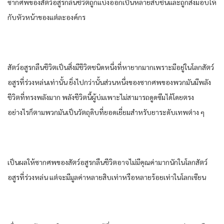
ซากศพ​ของ​สัตว์​อสูร​กลืน​ชีวิต​ถูก​แบ่ง​ออก​เป็น​หลาย​สิบ​ชิ้น​และ​ถูก​ส่งมอบให้​
กับ​หัวหน้า​ของ​แต่ละ​องค์กร​
สัตว์​อสูร​กลืน​ชีวิต​เป็น​สิ่งมีชีวิต​ชนิด​หนึ่ง​ที่​หา​ยาก​มาก​เพราะ​มีอยู่​ใน​โลก​สัตว์​
อสูร​ที่​ร่วงหล่น​เท่านั้น​ ยิ่งไปกว่านั้น​ส่วนหนึ่ง​ของ​ซากศพ​ของ​พวก​มัน​มีพลัง​
ชีวิต​ที่​ทรงพลัง​มาก​ พลัง​ชีวิต​นี้​ผู้​บ่ม​เพาะ​ไม่สามารถ​ดูดซึม​ได้​โดยตรง​
อย่างไรก็ตาม​พวก​มัน​เป็น​วัตถุดิบ​ที่​ยอดเยี่ยม​สำหรับ​ยา​ระดับ​เทพ​ต่าง ๆ​
เป็นผล​ให้​ซากศพ​ของ​สัตว์​อสูร​กลืน​ชีวิต​อาจ​ไม่มีคุณค่า​มาก​นัก​ใน​โลก​สัตว์​
อสูร​ที่​ร่วงหล่น​ แต่​จะมีมูลค่า​หลาย​สิบ​เท่า​หรือ​หลาย​ร้อย​เท่า​ใน​โลก​เซียน​