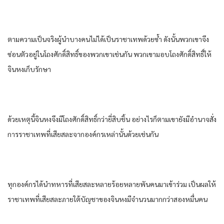
ตามความเป็นจริง​ผู้นำ​บางคน​ไม่ได้​เป็น​ราชา​เทพ​ด้วยซ้ำ​ ดังนั้น​พวกเขา​จึง
ซ่อนตัว​อยู่​ใน​โถงศักดิ์สิทธิ์​ของ​พวกเขา​เช่นกัน​ พวกเขา​มอบ​โถงศักดิ์สิทธิ์​ให้​
จิน​หง​เก็บรักษา​
ด้วยเหตุนี้​จิน​หง​จึงมีโถงศักดิ์สิทธิ์​กว่า​ยี่สิบ​ชิ้น​ อย่างไรก็ตาม​เขา​ยัง​มีอำนาจ​สั่ง
การ​ราชา​เทพ​ที่​เสียสละ​จาก​องค์กร​เหล่านั้น​ด้วย​เช่นกัน​
ทุก​องค์กร​ได้​นำ​ทหาร​ที่​เสียสละ​หลาย​ร้อย​หลาย​พัน​คน​มาเข้าร่วม​ เป็นผล​ให้​
ราชา​เทพ​ที่​เสียสละ​ภายใต้​บัญชา​ของ​จิน​หง​มีจำนวน​มากกว่า​สอง​หมื่น​คน​