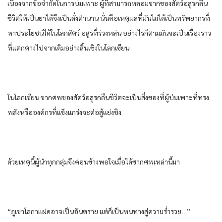
เนื่องจาก​ข้อจำกัด​ใน​การบ่ม​เพาะ​ ผู้​ที่​สามารถ​หลอม​ซาก​ของ​สัตว์​อสูร​กลืน​
ชีวิต​ให้​เป็น​ยา​ได้​จึงเป็น​ดั่ง​ตำนาน​ นั่น​คือ​เหตุผล​ที่​มัน​ไม่ได้​เป็น​ทรัพยากร​ที่​
หาประโยชน์​ได้​ใน​โลก​สัตว์ อสูร​ที่​ร่วงหล่น​ อย่างไรก็ตาม​มัน​จะเป็น​เรื่องราว​
ที่​แตกต่าง​ไปจาก​เดิม​อย่าง​สิ้นเชิง​ใน​โลก​เซียน​
ใน​โลก​เซียน​ ซากศพ​ของ​สัตว์​อสูร​กลืน​ชีวิต​จะเป็น​สิ่งของ​ที่​ผู้​บ่ม​เพาะ​ที่​ทรง
พลัง​หรือ​องค์กร​ที่​แข็งแกร่ง​จะต่อสู้​แย่งชิง​
ด้วยเหตุนี้​ผู้นำ​ทุก​กลุ่ม​จึงค่อนข้าง​พอใจ​เมื่อ​ได้​ซากศพ​เหล่านี้​มา
“ภูเขา​โลกา​แฝด​อาจ​เป็นอันตราย​ แต่​ก็​เป็น​หนทาง​สู่ความร่ำรวย​…”