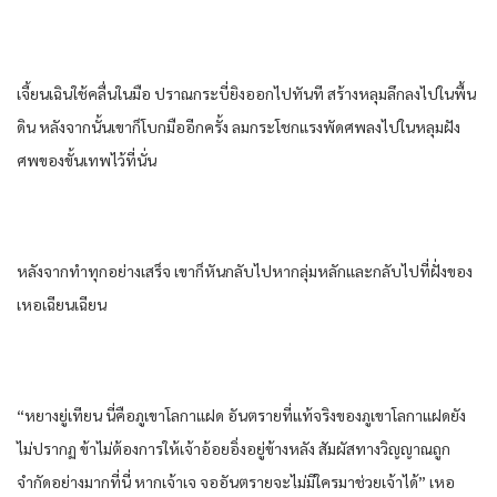
เจี้ยนเฉิน​ใช้คลื่น​ใน​มือ​ ปราณ​กระบี่​ยิง​ออก​ไปทันที​ สร้าง​หลุม​ลึก​ลง​ไปใน​พื้น
ดิน​ หลังจากนั้น​เขา​ก็​โบกมือ​อีกครั้ง​ ลมกระโชก​แรง​พัด​ศพ​ลง​ไปใน​หลุมฝัง
ศพ​ของ​ขั้น​เทพ​ไว้​ที่นั่น​
หลังจาก​ทำ​ทุกอย่าง​เสร็จ​ เขา​ก็​หันกลับ​ไปหา​กลุ่ม​หลัก​และ​กลับ​ไปที่​ฝั่งของ​
เห​อเฉียนเฉียน​
“หยาง​ยู่​เทียน​ นี่​คือ​ภูเขา​โลกา​แฝด​ อันตราย​ที่​แท้จริง​ของ​ภูเขา​โลกา​แฝด​ยัง​
ไม่ปรากฏ​ ข้า​ไม่ต้องการ​ให้​เจ้าอ้อยอิ่ง​อยู่​ข้างหลัง​ สัมผัส​ทาง​วิญญาณ​ถูก​
จำกัด​อย่าง​มาก​ที่นี่​ หาก​เจ้าเจ จอ​อันตราย​จะไม่มีใคร​มาช่วย​เจ้าได้​” เห​อ