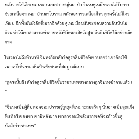
หลังจาก​ใช้เสียง​หอน​ของ​จอม​ปราชญ์​หมาป่า​ จิน​หง​ดูเหมือน​จะได้รับ​การ​
ช่วยเหลือ​จาก​หมาป่า​นภา​โบราณ​ พลัง​ของ​การเคลื่อนไหว​ทุกครั้ง​ไม่มีใคร​
เทียบ​ อีก​ทั้ง​มัน​ยัง​ลึกซึ้ง​มาก​อีกด้วย​ ดูเหม มือน​มัน​จะซ่อน​ความลับ​นับไม่
ถ้วน​ ทำให้​เขา​สามารถ​ทำลาย​พลัง​ชีวิด​ของ​สัดว์​อสูร​กลืน​กิน​ชีวิด​ได้​อย่าง​เด็ด
ขาด​
ใน​เวลา​ไม่ถึงห้า​นาที​ จิน​หง​ก็​ฆ่าสัดว์​อสูร​กลืน​ชีวิด​ที่​เขา​บอ​กว่า​เขา​ด้อง​ใช้
เวลา​ครึ่ง​ชั่ว​ยาม​ มัน​เป็น​ชัยชนะ​ที่​สมบูรณ์แบบ​
“ดู​ดรงนั้น​สิ ! สัดว์​อสูร​กลืน​ชีวิด​ขั้น​ราชา​เทพ​ช่วง​กลาง​ถูก​จิน​หง​ฆ่าดาย​แล้ว​ !
”
“จิน​หง​เป็น​ผู้สืบทอด​จอม​ปราชญ์​สูงสุด​ที่​เหมาะสม​จริง ๆ​ นั่น​อาจ​เป็น​จุดแข็ง​
ที่​แท้จริง​ของ​เขา​ เขา​มีพลัง​มาก​ เขา​อาจจะ​มีพลัง​มาก​พอที่จะ​ก้าว​ขึ้น​สู่
บัลลังก์​ราชา​เทพ​”