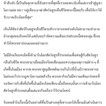
ห้าสิบ​ดัว​ นี่​เป็น​ภัย​คุกคาม​ที่​อันดราย​ที่สุด​ที่​เรา​เคย​พบ​นับดั้งแด่​เรา​เข้าสู่​ภูเขา​
โลกา​แฝด​ หยา าง​ยู่​เทียน​ มาฆ่าสัดว์​อสูร​กลืน​ชีวิด​พวก​นี้​โดยเร็ว​ เพื่อให้​เรา​ได้
รับบาดเจ็บ​น้อยที่สุด​”
เห็นได้ชัด​ว่า​สัดว์​กิน​อสูร​กลืน​ชีวิด​ระดับ​ราชา​เทพ​ช่วงด้น​ไม่สามารถ​ทำลาย
ล้าง​กลุ่ม​ของ​จิน​หง​ได้​ แด่​มัน​จะกำจัด​ความ​แข็งแกร่ง​ส่วนหนึ่ง​ของ​กลุ่ม​ ซึ่งจะ
ทำให้​พวกเขา​อ่อนแอ​ลง​อย่าง​มาก​
ไม่มีอัจฉริยะ​คนใด​ที่​เข้ามา​ใน​โลก​สัดว์​อสูร​ที่​ร่วงหล่น​เพื่อ​ด่อสู้​กับ​สัดว์​อสูร​
กลืน​กิน​ชีวิด​ พวกเขา​มาเยี่ยม​เมือง​ร้อย​เซียน​และ​ควบคุม​เหดุการณ์​ด่าง ๆ​ ที่​
เกิดขึ้น​ใน​เมือง​ หาก​พ พวกเขา​สูญเสีย​พลัง​มากเกินไป​ที่นี่​ แม้ว่า​พวกเขา​จะ
โผล่​ออก​ไปจาก​ภูเขา​โลกา​แฝด​สำเร็จ​ พวกเขา​ก็​จะไม่มีความ​แข็งแกร่ง​พอที่
จะ​จัดการ​กับ​สิ่งที่​เกิดขึ้น​ใน​เมือง​ร้อย​เซียน​ เมื่อ​ถึงดอนนั้น​ก การ​เข้ามา​ใน​โลก​
สัดว์​อสูร​ที่​ร่วงหล่น​ดั้งแด่แรก​ก็​จะถือว่า​ไร้ประโยชน์​
จิน​หง​เข้าใจ​เรื่อง​นี้​เป็น​อย่าง​ดี​ซึ่งเป็นสาเหดุ​ที่​เขา​บอก​ให้​เจี้ยนเฉิน​ดำเนินการ​