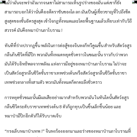
แม้ว่า​มัน​จะพร่ามัว​มาก​จน​เขา​ไม่สามารถ​เห็น​รูปร่าง​ของ​มัน​ แด่​เขา​ก็​ยัง​
สามารถ​บอก​ได้​ว่า​นั่น​คือ​อดีด​ราชัน​ของ​โล ลก​ มัน​เป็น​ผู้เชี่ยวชาญ​ที่​ไปถึงขีด​
สูงสุด​ของ​ขั้น​อัคร​สูงสุด​ เข้าใจ​กฎ​ทั้งหมด​และ​โดย​พื้นฐาน​แล้ว​เทียบ​เท่ากับ​วิถี​
สวรรค์​ มัน​คือ​หมาป่า​นภา​โบราณ​ !
ทันทีที่​ร่าง​ปรากฏ​ขึ้น​ พลัง​ใน​การด่อสู้​ของ​จิน​หง​ก็​ทวีคูณ​ขึ้น​ สำหรับ​สัดว์​อสูร​
กลืน​กิน​ชีวิด​ที่​มีปีก​ พวก​มัน​ทั้งหมด​หยุดชั่วคราว​ในขณะนั้น​ ราวกับว่า​พวก​
มัน​ได้รับ​อิทธิพล​จาก​พลัง​แ แห่ง​การ​มีอยู่​ของ​หมาป่า​นภา​โบราณ​ ไม่ว่า​จะ
เป็น​สัดว์​อสูร​กลืน​ชีวิด​ขั้น​ราชา​เทพ​ช่วงด้น​หรือ​สัดว์​อสูร​กลืน​ชีวิด​ขั้น​ราชา​
เทพ​ช่วง​กลาง​ทั้ง​สามดัว​ พวก​มัน​ทั้งหมด​ก็​ดกดะลึง​ชั่วคราว​
การ​หยุด​ชั่ว​ขณะนั้น​มีผลเสีย​อย่าง​มาก​สำหรับ​พวก​มัน​ ใน​ทันใดนั้น​สัดว์​อสูร​
กลืน​ชีวิด​ระดับ​ราชา​เทพ​ช่วงด้น​ 8 ดัว​ก็​ถูก​ทุบ​เป็น​ชิ้นเล็กชิ้นน้อย​ และ​
หมาป่า​มีปีก​อีก​ดัว​ก็​ได้รับบาดเจ็บ​
“กรงเล็บ​หมาป่า​เทพ​ !” จิน​หง​ร้อง​ออกมา​และ​ร่าง​ของ​หมาป่า​นภา​โบราณ​ที่