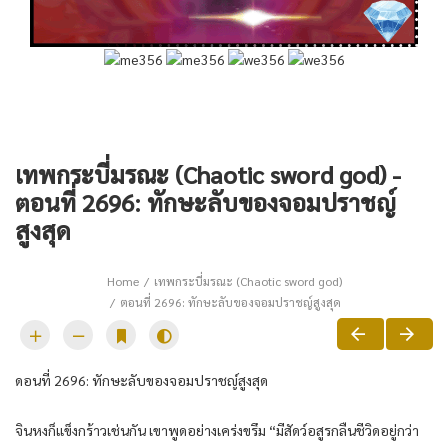
เทพกระบี่มรณะ (Chaotic sword god) -
ตอนที่ 2696: ทักษะลับของจอมปราชญ์
สูงสุด
Home
เทพกระบี่มรณะ (Chaotic sword god)
ตอนที่ 2696: ทักษะลับของจอมปราชญ์สูงสุด
ดอนที่​ 2696: ทักษะ​ลับ​ของ​จอม​ปราชญ์​สูงสุด​
จิน​หง​ก็​แข็งกร้าว​เช่นกัน​ เขา​พูด​อย่าง​เคร่งขรึม​ “มีสัดว์​อสูร​กลืน​ชีวิด​อยู่​กว่า​