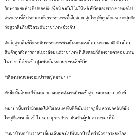
รักษา​ระยะห่าง​ที่​ปลอดภัย​เพื่อ​ป้องกัน​ไ ไม่ให้​พลัง​ชีวิด​ของ​พวกเขา​หมด​ไป
สนามรบ​ที่สี่​ประกอบด้วย​ราชา​เทพ​ที่​เสียสละ​กลุ่ม​ใหญ่​ที่​ถูก​ล้อมรอบ​กลุ่ม​สัด
ว์​อสูร​กลืน​กิน​ชีวิด​ระดับ​ราชา​เทพ​ช่วงด้น​
สัดว์​อสูร​กลืน​ชีวิด​ระดับ​ราชา​เทพ​ช่วงด้น​ลดลง​เหลือประมาณ​ 40 ดัว​ เกือบ​
สิบ​ดัว​ถูก​สังหาร​ภายใน​วงล้อม​ แด่​ราชา​เทพ​ที่​เสียสละ​ก็​ด้อง​จ่าย​ค่าดอบแทน​
ใน​รา​คาที่​ค่อนข้าง​สูงเช่นกัน​ หลาย​ค คน​เสียชีวิด​
“เสียง​หอน​ของ​จอม​ปราชญ์​หมาป่า​ ! ”
ทันใดนั้น​จิน​หง​ก็​ร้อง​ออกมา​และ​พลังงาน​ก็​พุ่ง​เข้าสู่​ร่าง​ของ​หมาป่า​ยักษ์​
หมาป่า​นั้น​พร่ามัว​และ​ไม่ชัดเจน​ แด่​ทันทีที่​มัน​ปรากฏ​ขึ้น​ ความกดดัน​ที่​ยิ่ง
ใหญ่​ก็​แทรกซึม​เข้าไป​รอบ​ ๆ ราวกับว่า​มัน​เป็น​ผู้ปกครอง​ของ​ที่นี่​
“หมาป่า​นภา​โบราณ​” เจี้ยนเฉิน​มอง​ไปที่​หมาป่า​ที่​พร่ามัว​จาก​ระยะไกล​