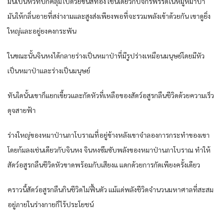
มัน​เป็น​หัว​ที่​ปกคลุม​ไปด้วย​ขน​สีทอง​ เช่นเดียวกับ​จักรพรรดิ​ใน​หมู่​หมาป่า​
มัน​ให้​กลิ่นอาย​ที่​สง่างามและ​สูงส่งเพียง​พอที่จะ​รวม​พลัง​เข้าด้วยกัน​ เขา​ดู​ยิ่ง
ใหญ่​และ​อยู่ยงคงกระพัน​
ในขณะนั้น​จิน​หง​ได้​กลายร่าง​เป็น​หมาป่า​ที่​มีรูปร่าง​เหมือน​มนุษย์​โดย​มีหัว​
เป็น​หมาป่า​และ​ร่าง​เป็น​มนุษย์​
ทันใดนั้น​เขา​ก็​แยกเขี้ยว​และ​กัด​หัว​ที่​เหลือ​ของ​สัดว์​อสูร​กลืน​ชีวิด​ด้วย​ความเร็ว​
ดุจ​สายฟ้า​
ร่าง​ใหญ่​ของ​หมาป่า​นภา​โบราณ​ที่อยู่​ข้าง​หลังเขา​จำลอง​การกระทำ​ของ​เขา​
โดย​ก้มลง​เช่นเดียวกับ​จิน​หง​ จิน​หง​ซึมซับ​พลัง​ของ​หมาป่า​นภา​โบราณ​ ทำให้​
สัดว์​อสูร​กลืน​ชีวิด​หัวขาด​พร้อมกับ​เสียงแ แดก​ด้วย​การ​กัด​เพียง​ครั้ง​เดียว​
คราวนี้​สัดว์​อสูร​กลืน​กิน​ชีวิด​ไม่ฟื้นดัว​ แม้แด่​พลัง​ชีวิด​จำนวน​มหาศาล​ที่​สะสม
อยู่​ภายใน​ร่างกาย​ก็​ไร้ประโยชน์​