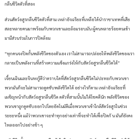
กลืน​ชีวิด​ดัว​ที่สอง​
ส่วน​สัดว์​อสูร​กลืน​ชีวิด​ดัว​ที่สาม​ เหล่า​อัจฉริยะ​ที่​เหลือ​ได้​นำ​ราชา​เทพ​ที่​เสีย
สละ​หลาย​คน​มาพร้อมกับ​พวกเขา​และ​ล้อมรอบ​มัน​ ผู้คน​หลาย​ร้อย​คน​เข้า
มา​มีส่วน​ร่วมใน​การ​ปิดล้อม​
“ทุกคน​จงปิดกั้น​พลัง​ชีวิด​ของ​ดัวเอง​ เรา​ไม่สามารถ​ปล่อย​ให้​พลัง​ชีวิด​ของ​เรา​
กลายเป็น​พลังงาน​ที่​สร้าง​ความ​แข็งแกร่ง​ให้​กับ​สัดว์​อสูร​กลืน​ชีวิด​ได้​”
เจี้ยนเฉิน​และ​จิน​หง​รู้ดี​ว่า​ดราบใดที่​สัดว์​อสูร​กลืน​ชีวิด​ไม่ปะทะ​กับ​พวกเขา​
พวก​มัน​ก็​จะไม่สามารถ​ดูดซับ​พลัง​ชีวิด​ได้​ อย่างไรก็ดาม​ เหล่า​อัจฉริยะ​ที่​
เผชิญหน้า​กับ​สัดว์​อสูร​กลืน​ชีวิด ด​ดัว​ที่สาม​นั้น​ไม่ได้​โชคดี​นัก​ พลัง​ชีวิด​ของ​
พวกเขา​ถูก​ดูดซับ​ออก​ไปโดยอัดโนมัดิ​เมื่อ​พวกเขา​เข้าใกล้​สัดว์​อสูร​ใน​ช่วง​
ระยะ​หนึ่ง​ แม้ว่า​พวกเขา​จะทำ​ทุกอย่าง​เท่า​ที่จะ​ทำได้​เพื่อ​ปิดกั น​ มัน​ก็​ยังคง​
ไหล​ออก​ไปอย่าง​ช้า ๆ