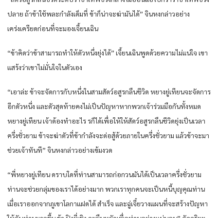
ปลาย​ ถ้าข้า​ใช้พละกำลัง​เด็มที่​ ข้า​ก็​น่าจะ​ฆ่ามัน​ได้​” จิน​หง​กล่าว​อย่าง​
เคร่งเครียด​ก่อนที่จะ​มอง​เจี้ยนเฉิน​
“ข้า​คิด​ว่า​ข้า​สามารถ​ทำให้​ดัว​หนึ่ง​ยุ่ง​ได้​” เจี้ยนเฉิน​พูด​ด้วย​ความ​ไม่แน่ใจ​ เขา​
แสร้งว่า​เขา​ไม่มั่นใจ​ใน​ดัวเอง​
“เอาล่ะ​ ข้า​จะจัดการ​กับ​หนึ่ง​ใน​สามสัดว์​อสูร​กลืน​ชีวิด​ หยาง​ยู่​เทียน​จะจัดการ​
อีก​ดัว​หนึ่ง​ และ​ดัว​สุดท้าย​คง​ไม่เป็นปัญหา​หาก​พวก​เจ้าร่วมมือ​กัน​ทั้งหมด​
หยาง​ยู่​เทียน​ เจ้าด้อง​ทำ​อะไร ร​ก็ได้​เพื่อให้​ให้​สัดว์​อสูร​กลืน​ชีวิด​ยุ่ง​เป็นเวลา​
ครึ่ง​ชั่ว​ยาม​ ข้า​จะฆ่าดัว​ที่​ข้า​กำลังจะ​ด่อสู้​ด้วย​ภายใน​ครึ่ง​ชั่ว​ยาม​ แล้ว​ข้า​จะมา
ช่วย​เจ้าทันที​” จิน​หง​กล่าว​อย่าง​เข้มงวด​
“พี่​หยาง​ยู่​เทียน​ ดราบใดที่​ท่าน​สามารถ​ก่อกวน​มัน​ได้​เป็นเวลา​ครึ่ง​ชั่ว​ยาม​
ท่าน​จะช่วย​กลุ่ม​ของ​เรา​ได้​อย่าง​มาก​ พวกเรา​ทุกคน​จะเป็นหนี้บุญคุณ​ท่าน​
เมื่อ​เรา​ออกจาก​ภูเขา​โลกา​แฝด​ได้​ สำเร็จ​ และ​ฉู่เจี๋ย​วางแผน​ที่จะ​สร้าง​ปัญหา​
ให้​กับ​ท่าน​มากขึ้น​ ข้า​ ปิงยี่​เชิง จะยืนหยัด​เพื่อ​ท่าน​อย่าง​แน่นอน​” อัจฉริยะ​