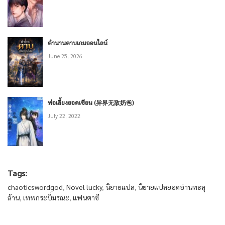
ตำนานดาบเกมออนไลน์
June 25, 2026
พ่อเลี้ยงยอดเซียน (异界无敌奶爸)
July 22, 2022
Tags:
chaoticswordgod
,
Novel lucky
,
นิยายแปล
,
นิยายแปลยอดอ่านทะลุ
ล้าน
,
เทพกระบี่มรณะ
,
แฟนตาซี