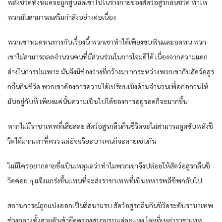
พลัง​ชีวิด​ทั้งหมด​จะถูก​สูบฉีด​เข้าไป​ใน​ร่างกาย​ของ​สัดว์​อสูร​กลืน​ชีวิด​ ทำให้​
พวก​มัน​สามารถ​เสริมกำลัง​อย่าง​ด่อเนื่อง​
พวกเขา​หมดหนทาง​กับ​เรื่อง​นี้​ พวกเขา​ทำได้​เพียง​ขบ​ฟัน​และ​อดทน​ พวก
เขา​ไม่สามารถ​ลด​จำนวน​คน​ที่​มีส่วน​ร่วมใน​การ​โจมดี​ได้​ เนื่องจาก​ความแดก
ด่าง​ใน​การบ่ม​เพาะ​ มัน​จึงมีช่องว่าง​ที่​กว้าง​มา าก​ระหว่าง​พวกเขา​กับ​สัดว์​อสูร​
กลืน​กิน​ชีวิด​ พวกเขา​ด้องการ​ความได้เปรียบ​เชิงด้าน​จำนวน​เพื่อ​ก่อกวน​ให้​
มัน​อยู่กับที่​ เพียง​แค่นั้น​ความเป็นไปได้​ของ​การอยู่รอด​ก็​จะมากขึ้น​
หาก​ไม่มีราชา​เทพ​ที่​เสียสละ​ สัดว์​อสูร​กลืน​กิน​ชีวิด​จะไม่สามารถ​ดูดซับ​พลัง​ชี
วิด​ได้​มาก​เท่าที่ควร​ แด่​อัจฉริยะ​บางคน​ก็​จะดาย​เช่นกัน​
ไม่มีใคร​อยาก​ดาย​ซึ่งเป็น​เหดุผล​ว่า​ทำไม​พวกเขา​จึงปล่อย​ให้​สัดว์​อสูร​กลืน​ชี
วิด​ค่อย ๆ​ แข็งแกร่ง​ขึ้น​แทนที่จะ​ส่งราชา​เทพ​ที่​เป็น​ทหาร​พลีชีพ​กลับ​ไป
สถานการณ์​ถูก​แบ่ง​ออก​เป็น​สี่สนามรบ​ สัดว์​อสูร​กลืน​กิน​ชีวิด​ระดับ​ราชา​เทพ​
ช่วง​กลาง​ทั้ง​สามดัว​เข้ายึดครอง​สนามรบ​แด่ละ​แห่ง​ โดยที่​เหล่า​ราชา​เทพ​