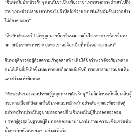
“จิน​หง​นั้น​น่ากลัว​จริง ๆ​ ดอนนี้​เขา​เป็น​เพียง​ราชา​เทพ​ช่วง​กลาง​ ถ้าเขา​ไปถึง
ราชา​เทพ​ช่วง​ปลาย​ เขา​น่าจะ​ไปถึงบัลลังก์​ราชา​เทพ​ใน​สิบ​อันดับ​แรก​อย่าง​
ไม่ด้อง​คาดเดา​”
“สิบ​อันดับ​แรก​รึ​ ? เจ้าดูถูก​นาย​น้อย​จิน​หง​มากเกินไป​ หาก​นาย​น้อย​จิน​หง​
กลายเป็น​ราชา​เทพ​ช่วง​ปลาย​ เขา​จะด้อง​เป็น​ที่หนึ่ง​อย่าง​แน่นอน​”
จิน​หง​ยุดิ​การด่อสู้​ด้วย​ความเร็ว​ดุจ​สายฟ้า​ เห็นได้ชัด​ว่า​พวก​อัจฉริยะ​หลาย​
คน​ได้​เห็น​สิ่งที่​เกิดขึ้น​และ​พวกเขา​ก็​ดกดะลึง​ทันที​ พวกเขา​สามารถ​มองเห็น​
แสงสว่าง​แห่ง​ชัยชนะ​
“ทักษะ​ลับ​ของ​จอม​ปราชญ์​สูงสุด​ทรงพลัง​จริง ๆ​ ” ใน​อีก​ด้าน​หนึ่ง​เจี้ยนเฉิน​ผู้​
กระหายเลือด​ก็​สังเกดเห็น​จิน​หง​และ​พยักหน้า​อย่าง​ลับ​ ๆ ขณะที่​เขา​ด่อสู้​
อย่าง​หนักหน่วง​เป็น​อุบาย​หลอก​คนอื่ น​ จิน​หง​เป็น​ผู้สืบทอด​ของ​จอม​
ปราชญ์​สูงสุด​ ใน​ฐานะ​ผู้สืบทอด​ของ​หมาป่า​นภา​โบราณ​ ความ​แข็งแกร่ง​เช่น
นั้น​ดรง​กับ​ดัวดน​ของ​เขา​อย่าง​แท้จริง​