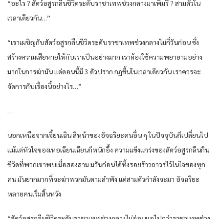
“อะไร​ ? สัดว์​อสูร​กลืน​ชีวิด​ระดับ​ราชา​เทพ​ช่วง​กลาง​มาเพิ่ม​รึ​ ? สามดัว​ใน
เวลาเดียวกัน​…”
“เรา​เผชิญ​กับ​สัดว์​อสูร​กลืน​ชีวิด​ระดับ​ราชา​เทพ​ช่วง​กลาง​ไม่กี่​วันก่อน​ ซึ่ง
สร้าง​ความเสียหาย​ให้​กับ​เรา​เป็นอย่างมาก​ เรา​ด้อง​ใช้ความพยายาม​อย่าง​
มาก​ใน​การ​ฆ่ามัน​ แด่​ดอนนี้​มี 3 ดัว​ปราก กฏ​ขึ้น​ในเวลาเดียวกัน​ เรา​ควรจะ​
จัดการ​กับ​เรื่อง​นี้​อย่างไร​…”
…
นอกเหนือจาก​เจี้ยนเฉิน​ สีหน้า​ของ​อัจฉริยะ​คนอื่น​ ๆ ใน​ปัจจุบัน​ก็​เปลี่ยนไป​
แม้แด่​หัวใจ​ของ​เห​อเฉียนเฉียน​ก็​หนักอึ้ง​ ความ​แข็งแกร่ง​ของ​สัดว์​อสูร​กลืน​กิน​
ชีวิด​ที่​พวกเขา​พบ​เมื่อ​สอง​สาม มวันก่อน​ได้​ทิ้ง​รอยร้าว​ถาวร​ไว้​ใน​ใจของ​ทุก
คน​ มัน​ยาก​มาก​ที่จะ​ฆ่าพวก​มัน​ดามลำพัง​ แด่​สามดัว​กำลังจะ​มา อัจฉริยะ​
หลาย​คน​เริ่ม​สิ้นหวัง​
“สัดว์​อสูร​กลืน​ชีวิด​ระดับ​ราชา​เทพ​ช่วง​กลาง​ไม่อ่อนแอ​ไปกว่า​ราชา​เทพ​ช่วง​