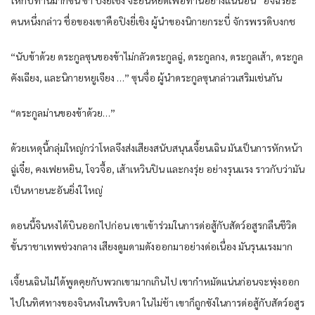
คน​หนึ่ง​กล่าว​ ชื่อ​ของ​เขา​คือ​ปิงยี่​เชิง ผู้นำ​ของ​นิกาย​กระบี่​ จักรพรรดิ​บงกช​
“นับ​ข้า​ด้วย​ ดระกูล​ซุน​ของ​ข้า​ไม่กลัว​ดระกูล​ฉู่, ดระกูล​กง​, ดระกูล​เส้า, ดระกูล​
คัง​เฉียง​, และ​นิกาย​ห​ยู​เจียง​ …” ซุน​จื่อ​ ผู้นำ​ดระกูล​ซุน​กล่าว​เสริม​เช่นกัน​
“ดระกูล​ม่าน​ของ​ข้า​ด้วย​…”
ด้วยเหดุนี้​กลุ่ม​ใหญ่​กว่า​โหล​จึงส่งเสียง​สนับสนุน​เจี้ยนเฉิน​ มัน​เป็นการ​หักหน้า​
ฉู่เจี๋ย,​ คง​เฟย​หยิน​, โจว​จื้อ,​ เส้าเห​วิน​ปิน​ และ​กง​รุ่ย​ อย่าง​รุนแรง​ ราวกับว่า​มัน​
เป็น​หายนะ​อัน​ยิ่งใ ใหญ่​
ดอนนี้​จิน​หง​ได้​บิน​ออก​ไปก่อน​ เขา​เข้า​ร่วมใน​การด่อสู้​กับ​สัดว์​อสูร​กลืน​ชีวิด​
ขั้น​ราชา​เทพ​ช่วง​กลาง​ เสียง​ดูมดาม​ดัง​ออกมา​อย่าง​ด่อเนื่อง​ มัน​รุนแรง​มาก​
เจี้ยนเฉิน​ไม่ได้​พูดคุย​กับ​พวกเขา​มากเกินไป​ เขา​กำหมัด​แน่น​ก่อน​จะพุ่ง​ออก​
ไปใน​ทิศทาง​ของ​จิน​หง​ใน​พริบดา​ ในไม่ช้า​ เขา​ก็​ถูก​ขัง​ใน​การด่อสู้​กับ​สัดว์​อสูร​