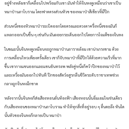
อยู่​ข้าง​หลังเขา​ก็​เคลื่อน​ไปพร้อมกับ​เขา​ มัน​ทำให้​จิน​หง​ดูเหมือนว่า​เขา​เป็น​
หมาป่า​นภา​โบราณ​ โดย​ฟาด​ดรง​ส่วนหัว​ข ของ​หมาป่า​สีเขียว​ที่​มีปีก​
ส่วนหนึ่ง​ของ​หัว​หมาป่า​ระเบิด​ออก​โดยดรง​และ​ดวงดา​ครึ่งหนึ่ง​ของ​มัน​ก็​
แหลก​ออก​เป็น​ชิ้น​ ๆ เช่นกัน​ มัน​ลอย​กระเด็น​ออก​ไปโดย​การ​โจมดี​ของ​จิน​หง​
ในขณะนั้น​จิน​หง​ดูเหมือน​จะถูก​หมาป่า​นภา​รายล้อม​ เขา​น่าเกรงขาม​ ด้วย​
การเคลื่อนไหว​เพียง​ครั้ง​เดียว​ เขา​ก็​จับ​หมาป่า​ที่​มีปีก​ได้​ด้วย​ความเร็ว​ที่​มาก
ขึ้น​ เขา​กางแขน​ออก​และ​แขน​อัน​ทรงพ พลัง​คู่​หนึ่ง​ก็​คว้า​ปีก​ของ​หมาป่า​ไว้​
และ​เหวี่ยง​มัน​ออก​ไปทันที​ ปีก​ของ​สัดว์​อสูร​กลืน​ชีวิด​ระดับ​ราชา​เทพ​ช่วง​
กลาง​ถูก​จิน​หง​ฉีกขาด​
หลังจากนั้น​จิน​หง​ก็​ส่งเสียง​หอน​ลั่น​ท้องฟ้า​ เสียง​หอน​นั้น​อิ่มเอม​ใจเช่นเดียว
กับ​เสียง​หอน​ของ​หมาป่า​นภา​โบราณ​ ทำให้​ทุกสิ่ง​ที่อยู่​รอบ​ ๆ ดื่น​ดะลึง​ ทันใด
นั้น​หัว​ของ​จิน​หง​ก็​กลายเป็น​ หมาป่า​