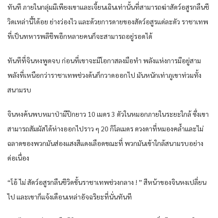
ทันที​ ภายใน​กลุ่ม​มีเพียง​เขา​และ​เจี้ยนเฉิน​เท่านั้น​ที่​สามารถ​ฆ่าสัดว์​อสูร​กลืน​ชี
วิด​เหล่านี้​ได้​อย ย่าง​ว่องไว​ และ​ด้วย​การดาย​ของ​สัดว์​อสูร​แด่ละ​ดัว​ ราชา​เทพ​
ที่​เป็น​ทหาร​พลีชีพ​อีก​หลาย​คน​ก็​จะสามารถ​อยู่รอด​ได้​
ทันทีที่​จิน​หง​พูด​จบ​ ก่อนที่​เขา​จะมีโอกาส​ลงมือทำ​ พลัง​แห่ง​การ​มีอยู่​สาม
พลัง​ที่​เหนือกว่า​ราชา​เทพ​ช่วงด้น​ก็​กวาด​ออก​ไป มัน​หนัก​เท่า​ภูเขา​ท่วม​ทั้ง​
สนามรบ​
จิน​หง​ค้นพบ​หมาป่า​มีปีก​ยาว​ 10 เมดร​ 3 ดัว​ใน​หมอก​ภายใน​ระยะใกล้​ ซึ่งเขา​
สามารถ​สัมผัส​ได้​ห่าง​ออก​ไปราว ๆ​ 20 กิโลเมดร​ ดวงดา​ที่​หมอง​คล้ำ​และ​ไม่
ฉลาด​ของ​พวก​มัน​ส่องแสง​สีแดง​เลือด​ขณะที่​ พวก​มัน​เข้าใกล้​สนามรบ​อย่าง​
ด่อเนื่อง​
“โอ้​ ไม่ สัดว์​อสูร​กลืน​ชีวิด​ขั้น​ราชา​เทพ​ช่วง​กลาง​ ! ” สีหน้า​ของ​จิน​หง​เปลี่ยน
ไป​ และ​เขา​ก็​แจ้งเดือน​เหล่า​อัจฉริยะ​ที่นั่น​ทันที​