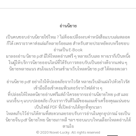
อ่านนิยาย
เป็นคนชอบอ่านนิยายใช่ไหม ? ไม่ต้องเปลืองงบค่าหนังสือแบบเล่มตลอด
ก็ได้ เพราะราคาต่อเล่มก็หลายร้อยเลย สำหรับสายประหยัดงบหรือชอบ
อ่านเป็น E-Book
มาลองอ่าน นิยาย pdf มีให้โหลดอ่านฟรี ๆ หลายเว็บเลย ทางเราก็เป็นหนึ่ง
ในผู้ให้บริการนิยายออนไลน์ที่ได้รับการตอบรับเป็นอย่างดีจากแฟน ๆ
นิยายหลายแนว สนใจแนวไหนเข้ามาเว็บโหลดนิยาย pdf ได้ตลอดเวลา
อ่านนิยาย pdf อย่างไรให้ปลอดภัยจากไวรัส หลายเว็บมักแฝงไปด้วยไวรัส
เข้ามือถือเข้าคอมพิวเตอร์จากไฟล์ต่าง ๆ
ที่ปล่อยให้โหลดนิยายอ่านฟรีแต่ถ้าใครอยากจะอ่านนิยายไทย pdf และ
แนวอื่น ๆ แบบปลอดภัย เว็บเราการันตีไม่มีของแถมเข้าเครื่องคุณแน่นอน
เป็นไฟล์ PDF ที่เปิดอ่านได้ทุกที่ทุกเวลา
โหลดเก็บไว้อ่านได้ตามที่สะดวกเลยรอบรับการอ่านในทุกอุปกรณ์ จะเป็น
นิยายจีน pdf นิยายไทย นิยายเกาหลี ฯลฯ ชอบแบบไหนเลือกโหลดอ่านได้
ตามใจ
© 2020 Novel-Lucky. All rights reserved