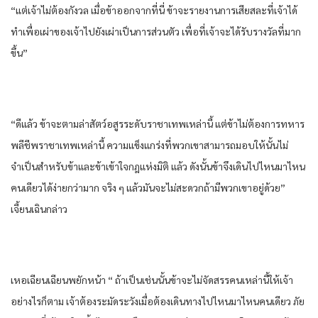
“แต่​เจ้าไม่ต้อง​กังวล​ เมื่อ​ข้า​ออกจาก​ที่นี่​ ข้า​จะราย​งานการ​เสียสละ​ที่​เจ้าได้​
ทำ​เพื่อ​เผ่า​ของ​เจ้าไปยัง​เผ่า​เป็นการ​ส่วนตัว​ เพื่อ​ที่​เจ้าจะได้​รับรางวัล​ที่​มาก
ขึ้น​”
“ดีแล้ว​ ข้า​จะตาม​ล่าสัตว์​อสูร​ระดับ​ราชา​เทพ​เหล่านี้​ แต่​ข้า​ไม่ต้อง​การทหาร​
พลีชีพ​ราชา​เทพ​เหล่านี้​ ความ​แข็งแกร่ง​ที่​พวกเขา​สามารถ​มอบให้​นั้น​ไม่
จำเป็น​สำหรับ​ข้า​และ​ข้า​เข้าใจ​กฎ​แห่ง​มิติ​ แล้ว​ ดังนั้น​ข้า​จึงเดิน​ไปไหน​มาไหน​
คนเดียว​ได้​ง่าย​กว่า​มาก​ จริง ๆ​ แล้ว​มัน​จะไม่สะดวก​ถ้ามีพวกเขา​อยู่​ด้วย​”
เจี้ยนเฉิน​กล่าว​
เห​อเฉียนเฉียน​พยักหน้า​ “ ถ้าเป็น​เช่นนั้น​ข้า​จะไม่จัดสรร​คน​เหล่านี้​ให้​เจ้า
อย่างไรก็ตาม​ เจ้าต้อง​ระมัดระวัง​เมื่อ​ต้อง​เดินทาง​ไปไหน​มาไหน​คนเดียว​ ภัย​