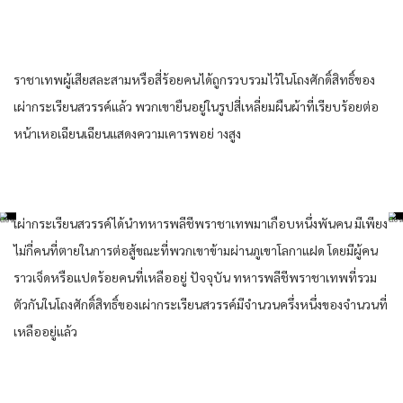
ราชา​เทพ​ผู้เสียสละ​สามหรือ​สี่ร้อย​คน​ได้​ถูก​รวบรวม​ไว้​ใน​โถงศักดิ์สิทธิ์​ของ​
เผ่า​กระเรียน​สวรรค์​แล้ว​ พวกเขา​ยืน​อยู่​ใน​รูปสี่เหลี่ยมผืนผ้า​ที่​เรียบร้อย​ต่อ
หน้า​เห​อเฉียนเฉียน​แสดง​ความเคารพ​อย่ าง​สูง
เผ่า​กระเรียน​สวรรค์​ได้​นำ​ทหาร​พลีชีพ​ราชา​เทพ​มาเกือบ​หนึ่ง​พัน​คน​ มีเพียง​
ไม่กี่​คน​ที่​ตาย​ใน​การต่อสู้​ขณะที่​พวกเขา​ข้าม​ผ่าน​ภูเขา​โลกา​แฝด​ โดย​มีผู้คน​
ราว​เจ็ด​หรือ​แปด​ร้อย​คน​ที่​เหลืออยู่ ปัจจุบัน​ ทหาร​พลีชีพ​ราชา​เทพ​ที่​รวม
ตัวกัน​ใน​โถงศักดิ์สิทธิ์​ของ​เผ่า​กระเรียน​สวรรค์​มีจำนวน​ครึ่งหนึ่ง​ของ​จำนวน​ที่​
เหลืออยู่​แล้ว