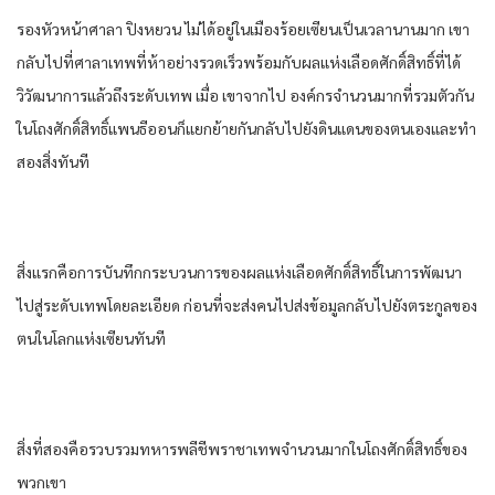
รองหัวหน้า​ศาลา​ ปิงหยวน​ ไม่ได้​อยู่​ใน​เมือง​ร้อย​เซียน​เป็นเวลา​นาน​มาก​ เขา​
กลับ​ไปที่​ศาลา​เทพ​ที่​ห้า​อย่าง​รวดเร็ว​พร้อมกับ​ผล​แห่ง​เลือด​ศักดิ์สิทธิ์​ที่​ได้​
วิวัฒนาการ​แล้ว​ถึงระดับ​เทพ​ เมื่อ​ เขา​จากไป​ องค์กร​จำนวนมาก​ที่​รวมตัวกัน​
ใน​โถงศักดิ์สิทธิ์​แพน​ธีออน​ก็​แยกย้าย​กัน​กลับ​ไปยัง​ดินแดน​ของ​ตนเอง​และ​ทำ​
สอง​สิ่งทันที​
สิ่งแรก​คือ​การ​บันทึก​กระบวนการ​ของ​ผล​แห่ง​เลือด​ศักดิ์สิทธิ์​ใน​การพัฒนา​
ไปสู่ระดับ​เทพ​โดยละเอียด​ ก่อนที่จะ​ส่งคน​ไปส่งข้อมูล​กลับ​ไปยัง​ตระกูล​ของ​
ตน​ใน​โลก​แห่ง​เซียน​ทันที​
สิ่งที่สอง​คือ​รวบรวม​ทหาร​พลีชีพ​ราชา​เทพ​จำนวนมาก​ใน​โถงศักดิ์สิทธิ์​ของ​
พวกเขา​