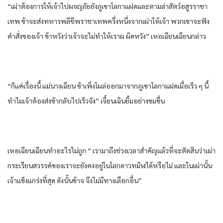
“เผ่า​ต้องการ​ให้​เจ้าไปผจญภัย​ยัง​ภูเขา​โลกา​แฝด​และ​ตาม​ล่าสัตว์​อสูร​ราชา​
เทพ​ ข้า​จะส่งทหาร​พลีชีพ​ราชา​เทพ​ครึ่งหนึ่ง​จาก​เผ่า​ให้​เจ้า พวกเขา​จะฟัง
คำสั่ง​ของ​เจ้า ข้า​หวัง​ว่า​เจ้าจะไม่ทำให้​เรา​ผ ผิดหวัง​” เห​อเฉียนเฉียน​กล่าว​
“ก็​แค่​เรื่อง​นี้​ แม่นาง​เฉียน​ ข้า​เพิ่ง​โผล่​ออก​มาจาก​ภูเขา​โลกา​แฝด​เมื่อ​เร็ว ๆ นี้​
ทำไม​เจ้าต้อง​ส่งข้า​กลับ​ไปเร็ว​จัง” เจี้ยนเฉิน​ยิ้ม​อย่าง​ขมขื่น​
เห​อเฉียนเฉียน​ทำ​อะไร​ไม่ถูก​ “ เรา​มาถึงช่วงเวลา​สำคัญ​แล้ว​ที่จะ​ตัดสิน​ว่า​เผ่า​
กระเรียน​สวรรค์​ของ​เรา​จะยัง​คงอยู่​ใน​โลก​ดาว​ทมิฬ​ได้​หรือไม่​ และ​ใน​เผ่า​นั้น​
เจ้าแข็งแกร่ง​ที่สุด​ ดังนั้น​ข้า​จ จึงไม่มีทางเลือก​อื่น​”