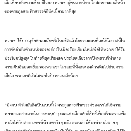
เมื่อ​เทียบ​กับ​ความ​ดีอกดีใจ​ของ​พวกเขา​ผู้คน​จาก​นิกาย​โอสถ​หยก​และ​สีหน้า​
ของ​ตระกูล​สายฟ้า​สวรรค์​ก็​บิดเบี้ยว​มาก​ที่สุด​
พวกเขา​ได้​บรรลุ​ข้อตกลง​เมื่อ​ครั้ง​ใน​อดีต​แล้ว​โดย​วางแผน​ที่จะ​ใช้โอกาส​นี้​ใน​
การ​จัดลำดับ​ตำแหน่ง​ของ​องค์กร​ใน​เมือง​ร้อย​เซียน​ใหม่​เพื่อให้​พวกเขา​ได้​รับ
ประโยชน์​สูงสุด​ ใน​ท้ายที่สุด​เพียงแค่ ประโยค​เดียว​จาก​ปิงหยวน​ก็​ทำลาย​
ความฝัน​อัน​ยอดเยี่ยม​ของ​พวกเขา​ ในขณะที่​ทั้งสอง​องค์กร​เต็มไปด้วย​ความ
เสียใจ​ พวกเขา​ก็​เริ่ม​ไม่พอใจ​ปิงหยวน​เล็กน้อย​
“บัดซบ​ ทำไม​มัน​ถึงเป็น​แบบนี้​ ? ตระกูล​สายฟ้า​สวรรค์​ของ​เรา​ได้​ใช้ความ
พยายาม​อย่าง​มาก​ใน​การทะนุบำรุง​ผล​แห่ง​เลือด​ศักดิ์สิทธิ์​เพื่อ​สร้าง​ความพึง
พอใจ​ให้​กับ​ศาลา​เทพ​ที่​ห้า​ แต่​จริง ๆ​ แล้ว​ คน​เหล่านี้​ต้อง​ทำ​อะไร​ง่าย ๆ​
เพียงแค่​ฆ่าสัตว์​อสูร​ราชา​เทพ​เพียง​ไม่กี่​ตัว​และ​พวก​มัน​จะมีโอกาส​ที่จะ​ได้รับ​