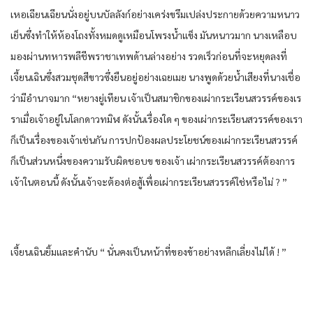
เห​อเฉียนเฉียน​นั่ง​อยู่​บน​บัลลังก์​อย่าง​เคร่งขรึม​เปล่งประกาย​ด้วย​ความ​หนาว
เย็น​ซึ่งทำให้​ห้องโถง​ทั้งหมด​ดูเหมือน​โพรง​น้ำแข็ง​ มัน​หนาว​มาก​ นาง​เหลือบ​
มองผ่าน​ทหาร​พลีชีพ​ราชา​เทพ​ด้านล่าง​อย่าง​ รวดเร็ว​ก่อนที่จะ​หยุด​ลง​ที่​
เจี้ยนเฉิน​ซึ่งสวม​ชุด​สีขาว​ซึ่งยืน​อยู่​อย่าง​เฉยเมย​ นาง​พูด​ด้วย​น้ำเสียง​ที่​นาง​เชื่อ​
ว่า​มีอำนาจ​มาก​ “หยาง​ยู่​เทียน​ เจ้าเป็นสมาชิก​ของ​เผ่า​กระเรียน​สวรรค์​ของ​เร
รา​เมื่อ​เจ้าอยู่​ใน​โลก​ดาว​ทมิฬ​ ดังนั้น​เรื่อง​ใด​ ๆ ของ​เผ่า​กระเรียน​สวรรค์​ของ​เรา​
ก็​เป็นเรื่อง​ของ​เจ้าเช่นกัน​ การปกป้อง​ผลประโยชน์​ของ​เผ่า​กระเรียน​สวรรค์​
ก็​เป็น​ส่วนหนึ่ง​ของ​ความรับผิดชอบ​ข ของ​เจ้า เผ่า​กระเรียน​สวรรค์​ต้องการ​
เจ้าใน​ตอนนี้​ ดังนั้น​เจ้าจะต้อง​ต่อสู้​เพื่อ​เผ่า​กระเรียน​สวรรค์​ใช่หรือไม่​ ? ”
เจี้ยนเฉิน​ยิ้ม​และ​คำนับ​ “ นั่น​คง​เป็น​หน้าที่​ของ​ข้า​อย่าง​หลีกเลี่ยง​ไม่ได้​ ! ”