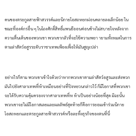
คน​ของ​ตระกูล​สายฟ้า​สวรรค์​และ​นิกาย​โอสถ​หยก​ผ่อนคลาย​ลง​เล็กน้อย​ ใน
ขณะที่​องค์กร​อื่น​ ๆ ใน​โถงศักดิ์สิทธิ์​แพน​ธีออน​ค่อนข้าง​ไม่สบายใจ​หลังจาก​
ความตื่นเต้น​ของ​พวกเขา​ พวกเขา​กลัว​ที่จะ​ใช้ความพยา ายาม​ทั้งหมด​ใน​การ
ตาม​ล่าสัตว์​อสูร​ระดับ​ราชา​เทพ​เพียง​เพื่อให้​มัน​สูญเปล่า​
อย่างไรก็ตาม​ พวกเขา​เข้าใจ​ด้วยว่า​หาก​พวกเขา​ตาม​ล่าสัตว์​อสูร​และ​ส่งพวก​
มัน​ไปยัง​ศาลา​เทพ​ที่​ห้า​เหมือน​อย่าง​ที่​ปิงหยวน​กล่าว​ไว้​ ก็​มีโอกาส​ที่​พวกเขา​
จะได้รับ​ความ​คุ้มครอง​จาก​ศาลา​เทพ​ที่​ห ห้า​เป็น​อย่าง​น้อยที่สุด​ มิฉะนั้น​
พวกเขา​จะไม่มีโอกาส​เลย​และ​ผลลัพธ์​สุดท้าย​ก็​คือ​การ​ยอม​เข้าร่วม​นิกาย​
โอสถ​หยก​และ​ตระกูล​สายฟ้า​สวรรค์​หรือ​ละทิ้ง​ธุรกิจ​ของ​ตน​ที่นี่​