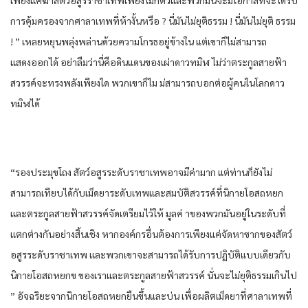
การ​คุ้มครอง​จาก​ศาลา​เทพ​ที่​ห้า​งั้น​หรือ​ ? นี่​มัน​ไม่ยุติธรรม​ ! นี่​มัน​ไม่ยุติ ธรรม​
! ” เห​ลย​หยุ​นพ​ลุ่ง​พล่าน​ด้วย​ความโกรธ​อยู่​ข้างใน​ แต่​เขา​ก็​ไม่สามารถ​
แสดงออก​ได้​ อย่า​ลืม​ว่า​นี่​คือ​ดินแดน​ของ​เผ่า​ดาว​ทมิฬ​ ไม่ว่า​ตระกูล​สายฟ้า​
สวรรค์​จะทรงพลัง​เพียงใด​ พวกเขา​ก็​ไม ม่สามารถ​บอกต่อ​ผู้​คนใน​โลก​ดาว​
ทมิฬ​ได้​
“รอง​ประ​มุขโถง​ สัตว์​อสูร​ระดับ​ราชา​เทพ​อาจ​มีค่า​มาก​ แต่​ท่าน​ก็​ยัง​ไม่
สามารถ​เทียบ​ได้​กับ​เม็ด​ยา​ระดับ​เทพ​และ​สมบัติ​สวรรค์​ที่​นิกาย​โอสถ​หยก​
และ​ตระกูล​สายฟ้า​สวรรค์​จัดเตรียม​ไว้​ให้​ มูลค่ า​ของ​พวก​มัน​อยู่​ใน​ระดับ​ที่​
แตก​ต่างกัน​อย่าง​สิ้นเชิง​ หาก​องค์กร​อื่น​ต้องการ​เพียงแค่​จัดหา​ซาก​ของ​สัตว์​
อสูร​ระดับ​ราชา​เทพ​ และ​พวกเขา​จะสามารถ​ได้รับ​การปฏิบัติ​แบบ​เดียว​กับ​
นิกาย​โอสถ​หยก​ข ของ​เรา​และ​ตระกูล​สายฟ้า​สวรรค์​ นั่น​จะไม่ยุติธรรม​เกินไป​
” อัจฉริยะ​จาก​นิกาย​โอสถ​หยก​ยืน​ขึ้น​และ​บ่น​ เพื่อ​ผลิต​เม็ด​ยา​ที่​ศาลา​เทพ​ที่​