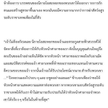
ห้า​ต้องการ​ บรรพชน​ของ​นิกาย​โอสถ​หยก​ของ​พวกเขา​ได้​ออกจา าก​การ​กัก​
ตน​และ​สร้าง​สูตร​ยา​ขึ้น​มาเอง​ พวก​มัน​จะมีความ​ยาก​มากกว่า​การ​ฆ่าสัตว์​อสูร​
ระดับ​ราชา​เทพ​เพียง​ไม่กี่​ตัว​
“เจ้าไม่ต้อง​กังวล​เลย​ นิกาย​โอสถ​หยก​ของ​เจ้าและ​ตระกูล​สายฟ้า​สวรรค์​ได้​
จัดหา​สิ่งที่​เรา​ต้องการ​ให้​กับ​หัวหน้า​ศาลา​ของ​เรา​ ดังนั้น​บุญคุณ​ส่วนใหญ่​จึง
ตกเป็นของ​เจ้าอย่าง​เห็นได้ชัด​ หาก​หัวหน้า า​ศาลา​ของ​เรา​พอใจ​กับ​ยาเม็ด​
และ​สมบัติ​สวรรค์​ของ​เจ้า ศาลา​เทพ​ที่​ห้า​ของ​เรา​จะตอบแทน​เจ้าตาม​ความ
ดี​ความชอบ​ของ​เจ้า จากนั้น​เจ้าจะได้​รับประโยชน์​มากมาย​ สำหรับ​พวกเขา​
…” ปิงหยวน​มอง​ไปรอบ​ ๆ และ ะ​พูด​อย่าง​เฉยเมย​“ ข้า​บอก​เพียง​ว่า​ขอให้​
หัวหน้า​ศาลา​แสดง​ความเมตตา​ต่อ​พวกเขา​ หาก​พวกเขา​มอบ​สัตว์​อสูร​ระดับ​
ราชา​เทพ​ให้​กับ​เรา​ ข้า​ไม่สามารถ​รับประกัน​ได้​ว่า​หัวหน้า​ศาลา​จะจำพวก
เขา​ได้​จริง ง ๆ​ หรือไม่​ใน​ท้ายที่สุด​”