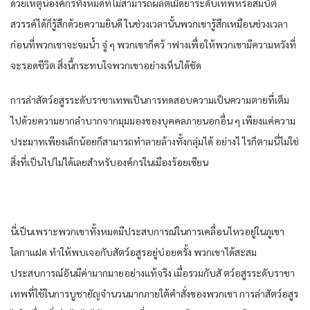
ด้วยเหตุนี้​องค์กร​ทั้งหมด​ที่​ไม่สามารถ​ผลิต​เม็ด​ยา​ระดับ​เทพ​หรือ​สมบัติ​
สวรรค์​ได้​ก็​รู้สึก​ด้วยความยินดี​ ใน​ช่วงเวลา​นั้น​พวกเขา​รู้สึก​เหมือน​ช่วงเวลา​
ก่อนที่​พวกเขา​จะจมน้ำ​ จู่ ๆ พวกเขา​ก็​คว้ า​ฟางเพื่อให้​พวกเขา​มีความหวัง​ที่
จะ​รอดชีวิต​ สิ่งนี้​กระทบใจ​พวกเขา​อย่าง​เห็นได้ชัด​
การล่าสัตว์​อสูร​ระดับ​ราชา​เทพ​เป็นการ​ทดสอบ​ความเป็นความตาย​ที่​เต็ม
ไปด้วย​ความยากลำบาก​จาก​มุมมอง​ของ​บุคคลภายนอก​อื่น​ ๆ เพียงแค่​ความ
ประมาท​เพียง​เล็กน้อย​ก็​สามารถ​ทำลายล้าง​ทั้ง​กลุ่ม​ได้​ อย่างไ ไรก็ตาม​นี่​ไม่ใช่
สิ่งที่​เป็นไปไม่ได้​เลย​สำหรับ​องค์กร​ใน​เมือง​ร้อย​เซียน​
นี่​เป็น​เพราะ​พวกเขา​ทั้งหมด​มีประสบการณ์​ใน​การเคลื่อนไหว​อยู่​ใน​ภูเขา​
โลกา​แฝด​ ทำให้​พบ​เจอ​กับ​สัตว์​อสูร​อยู่​บ่อยครั้ง​ พวกเขา​ได้​สะสม
ประสบการณ์​อัน​มีค่า​มากมาย​อย่าง​แท้จริง​ เมื่อ​รวม​กับ​สั ตว์​อสูร​ระดับ​ราชา​
เทพ​ที่​ใช้ใน​การบูชายัญ​จำนวนมาก​ภายใต้​คำสั่ง​ของ​พวกเขา​ การล่าสัตว์​อสูร​