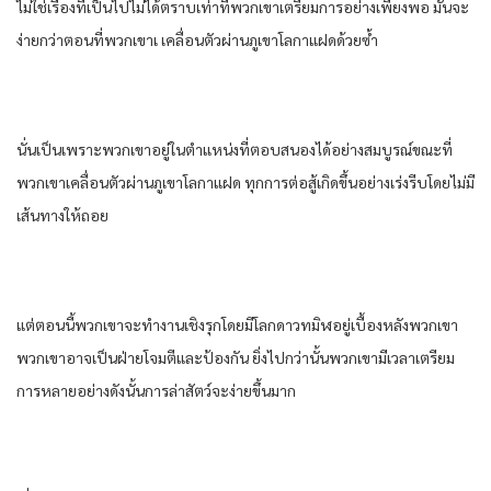
ไม่ใช่เรื่อง​ที่​เป็นไปไม่ได้​ตราบเท่าที่​พวกเขา​เตรียมการ​อย่าง​เพียงพอ​ มัน​จะ
ง่าย​กว่า​ตอนที่​พวกเขา​เ เคลื่อนตัว​ผ่าน​ภูเขา​โลกา​แฝด​ด้วยซ้ำ​
นั่น​เป็น​เพราะ​พวกเขา​อยู่​ใน​ตำแหน่ง​ที่​ตอบสนอง​ได้​อย่าง​สมบูรณ์​ขณะที่​
พวกเขา​เคลื่อนตัว​ผ่าน​ภูเขา​โลกา​แฝด​ ทุก​การต่อสู้​เกิดขึ้น​อย่าง​เร่งรีบ​โดย​ไม่มี
เส้นทาง​ให้​ถอย​
แต่​ตอนนี้​พวกเขา​จะทำงาน​เชิงรุก​โดย​มีโลก​ดาว​ทมิฬ​อยู่​เบื้องหลัง​พวกเขา​
พวกเขา​อาจ​เป็น​ฝ่าย​โจมตี​และ​ป้องกัน​ ยิ่งไปกว่านั้น​พวกเขา​มีเวลา​เตรียม
การ​หลายอย่าง​ดังนั้น​การล่าสัตว์​จะง่าย​ขึ้น​มาก​