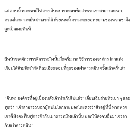
แต่​ตอนนี้​ พวกเขา​มีไพ่ตาย​ จิน​หง​ พวกเขา​เชื่อ​ว่า​พวกเขา​สามารถ​ครอบ​
ครองโลก​ดาว​ทมิฬ​ผ่าน​เขา​ได้​ ด้วยเหตุนี้​ ความทะเยอทะยาน​ของ​พวกเขา​จึง
ถูก​เปิดเผย​ทันที​
สีหน้า​ของ​จักรพรรดิ​ดาว​ทมิฬ​นั้น​มืดครึ้ม​มาก​ วิธีการ​ของ​องค์กร​ โลก​แห่ง​
เซียน​ได้​ข้าม​ขีดจำกัด​ที่​ละเอียดอ่อน​ที่สุด​ของ​เผ่า​ดาว​ทมิฬ​ครั้งแล้วครั้งเล่า​
“จิน​หง​ องค์กร​ที่อยู่​เบื้องหลัง​เจ้าทำเกินไป​แล้ว​” เจี้ยนเฉิน​ส่าย​หัว​เบา​ ๆ และ​
พูดว่า​ “เจ้าสามารถ​บอก​ผู้​คนใน​โลก​ภายนอก​โดยตรง​ว่า​ข้า​อยู่​ที่นี่​ หาก​พวก
เขา​ตั้งใจ​จะฟื้นฟู​การค้า​กับ​เผ่า​ดาว​ทมิฬ​แล้ว​นั้น​ บอก​ให้​ส่งคนอื่น​มาเจรจา​
กับ​เผ่า​ดาว​ทมิฬ​”