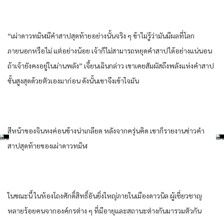
“เผ่า​ดาว​ทมิฬ​มีคำสาป​สุดท้าย​อย่างนั้น​จริง ๆ​ ข้า​ไม่รู้​ว่า​มัน​มีผล​ที่​โลก​
ภายนอก​หรือไม่​ แต่​อย่าง​น้อย​ เจ้าก็​ไม่สามารถ​หยุด​คำสาป​ได้​อย่าง​แน่นอน​
ถ้าเจ้ายัง​คงอยู่​ใน​ม่าน​พลัง​” เจี้ยนเฉิน​กล่าว​ เขา​เคย​สัมผัส​ถึงพลัง​แห่ง​คำสาป​
ขั้นสูงสุด​ด้วยตัวเอง​มาก่อน​ ดังนั้น​เขา​จึงเข้าใจ​มัน​
สีหน้า​ของ​จิน​หง​ค่อนข้าง​น่าเกลียด​ หลังจาก​ครุ่นคิด​ เขา​ก็​รายงาน​ข่าว​คำ
สาป​สุดท้าย​ของ​เผ่า​ดาว​ทมิฬ​
ใน​ขณะนี้​ ใน​ห้องโถง​ศักดิ์สิทธิ์​อัน​ยิ่งใหญ่​ภายใน​เมือง​ดาว​นิล​ ผู้เชี่ยวชาญ​
หลาย​ร้อย​คน​จาก​องค์กร​ต่าง ๆ​ ที่​มีอายุ​และ​สถานะ​ต่างกัน​มารวมตัวกัน​