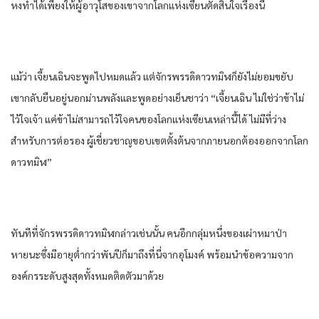
หง​ทำได้​เพียง​ให้​ผู้อาวุโส​ของ​เขา​จาก​โลก​แห่ง​เซียน​ตัดสินใจ​เรื่อง​นี้​
แม้ว่า​ เจี้ยนเฉิน​จะพูด​ไปหมด​แล้ว​ แต่​จักรพรรดิ​ดาว​ทมิฬ​ก็​ยัง​ไม่ยอม​ขยับ​
เขา​กลับ​ยืน​อยู่​นอก​ม่าน​พลัง​และ​พูด​อย่าง​เย็นชา​ว่า​ “เจี้ยนเฉิน​ ไม่ใช่ว่า​ข้า​ไม่
ไว้ใจ​เจ้า แค่​ข้า​ไม่สามารถ​ไว้ใจ​คน​ของ​โลก​แห่ง​เซียน​เหล่านี้​ได้​ ไม่มีที่ว่าง​
สำหรับ​การ​ต่อรอง​ ผู้เชี่ยวชาญ​ขอบเขต​ตั้งต้น​จาก​ภายนอก​ต้อง​ออกจาก​โลก​
ดาว​ทมิฬ​”
ทันทีที่​จักรพรรดิ​ดาว​ทมิฬ​กล่าว​เช่นนั้น​ คน​อีก​กลุ่ม​หนึ่ง​ของ​เผ่า​หมาป่า​
หายนะ​ซึ่งมีอายุ​ต่ำกว่า​พันปี​ก็​มาถึงที่นี่​จาก​อุโมงค์​ พร้อม​นำ​ข้อความ​จาก​
องค์กร​ระดับ​สูงสุด​ทั้งหมด​ติดตัว​มาด้วย​