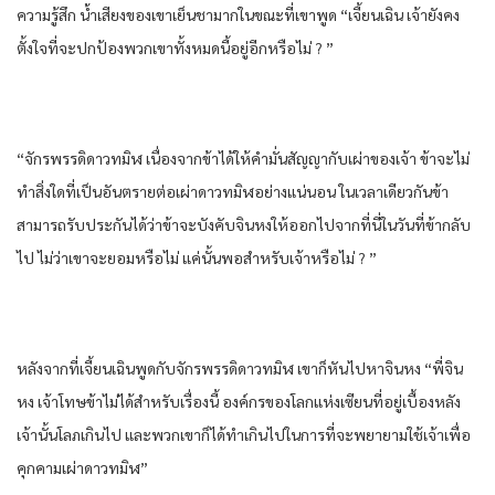
ความรู้สึก​ น้ำเสียง​ของ​เขา​เย็นชา​มาก​ในขณะที่​เขา​พูด​ “เจี้ยนเฉิน​ เจ้ายังคง​
ตั้งใจ​ที่จะ​ปกป้อง​พวกเขา​ทั้งหมด​นี้​อยู่​อีก​หรือไม่​ ? ”
“จักรพรรดิ​ดาว​ทมิฬ​ เนื่องจาก​ข้า​ได้​ให้​คำมั่นสัญญา​กับ​เผ่า​ของ​เจ้า ข้า​จะไม่
ทำ​สิ่งใด​ที่​เป็นอันตราย​ต่อ​เผ่า​ดาว​ทมิฬ​อย่าง​แน่นอน​ ในเวลาเดียวกัน​ข้า​
สามารถ​รับประกัน​ได้​ว่า​ข้า​จะบังคับ​จิน​หง​ให้​ออก​ไปจาก​ที่นี่​ใน​วันที่​ข้า​กลับ​
ไป ไม่ว่า​เขา​จะยอม​หรือไม่​ แค่นั้น​พอ​สำหรับ​เจ้าหรือไม่​ ? ”
หลังจากที่​เจี้ยนเฉิน​พูด​กับ​จักรพรรดิ​ดาว​ทมิฬ​ เขา​ก็​หัน​ไปหา​จิน​หง​ “พี่​จิน​
หง​ เจ้าโทษ​ข้า​ไม่ได้​สำหรับ​เรื่อง​นี้​ องค์กร​ของ​โลก​แห่ง​เซียน​ที่อยู่​เบื้องหลัง​
เจ้านั้น​โลภ​เกินไป​ และ​พวกเขา​ก็ได้​ทำเกินไป​ใน​การ​ที่จะ​พยายาม​ใช้เจ้าเพื่อ​
คุกคาม​เผ่า​ดาว​ทมิฬ​”