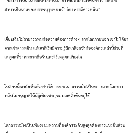
“ยิ่งไปกว่านั้น​ ในกรณีที่​ป้องกัน​เผ่า​ดาว​ทมิฬ​ของ​เจ้าคืนคำ​ เจ้าจะต้อง​
สาบาน​ในนามของ​บรรพบุรุษ​ของ​เจ้า จักรพรรดิ​ดาว​ทมิฬ​”
เจี้ยนเฉิน​ไม่สามารถ​ทน​ต่อ​ความต้องการ​ต่าง ๆ​ จาก​โลก​ภายนอก​ เขา​ไม่ได้​มา
จาก​เผ่า​ดาว​ทมิฬ​ แต่​เขา​ก็​เริ่ม​มีความรู้สึก​เกลียดชัง​ต่อ​องค์กร​เหล่านี้​ด้วย​ที่​
เหตุผล​ที่ว่า​พวกเขา​ดื้อรั้น​และ​ไร้เหตุผล​เพียงใด​
ใน​ตอนนี้​เขา​ยัง​เห็นด้วย​กับ​วิธีการ​ของ​เผ่า​ดาว​ทมิฬ​เป็นอย่างมาก​ โลก​ดาว​
ทมิฬ​ไม่อนุญาต​ให้​มีผู้เชี่ยวชาญ​ขอบเขต​ตั้งต้น​อยู่​ได้​
โลก​ดาว​ทมิฬ​เป็น​เพียง​ขนมหวาน​ที่​องค์กร​ระดับ​สูงสุด​ต้องการ​แบ่ง​ชิ้นส่วน​