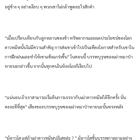
อยู่​ข้าง ๆ​ อย่าง​เงียบ ๆ​ พวกเขา​ไม่กล้า​พูด​อะไร​สัก​คำ​
“เมื่อ​เปรียบเทียบ​กับ​ลูกหลาน​ของ​ข้า​ ทรัพยากร​และ​ผลประโยชน์​ของ​โลก​
ดาว​ทมิฬ​นั้น​ไม่มีความสำคัญ​ การ​ส่งเขา​เข้าไป​เป็น​เพียง​โอกาส​สำหรับ​เขา​ใน​
การฝึกฝน​และ​ทำให้​เขา​แข็งแกร่ง​ขึ้น​” ใน​ตอนนี้​ บรรพบุรุษ​ของ​เผ่า​หมาป่า​
หายนะ​กล่าว​ขึ้น​ จากนั้น​ทุก​คนใน​ห้องโถง​ก็​เงียบ​ไป
“แน่นอน​ ถ้าเรา​สามารถ​เริ่มต้น​การ​เจรจา​กับ​เผ่า​ดาว​ทมิฬ​ได้​อีกครั้ง​ นั่น​
คงจะ​ดี​ที่สุด​” เสียง​ของ​บรรพบุรุษ​ของ​เผ่า​หมาป่า​หายนะ​นั้น​ทรงพลัง​
“ผู้อาวุโส​ แต่​ถ้าเผ่า​ดาว​ทมิฬ​ปฏิเสธล่ะ​ ? ” ผู้อาวุโส​ขั้น​บรรพกาล​ถามอย่าง​