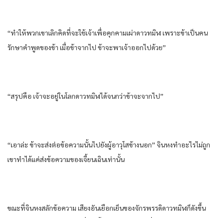
“ทำให้​พวกเขา​เลิก​คิด​ที่จะ​ใช้เจ้าเพื่อ​คุกคาม​เผ่า​ดาว​ทมิฬ​ เพราะ​ข้า​เป็น​คน​
รักษาคำพูด​ของ​ข้า​ เมื่อ​ข้า​จากไป​ ข้า​จะพา​เจ้าออก​ไปด้วย​”
“สรุป​คือ​ เจ้าจะอยู่​ใน​โลก​ดาว​ทมิฬ​ได้​จนกว่า​ข้า​จะจากไป​”
“เอาล่ะ​ ข้า​จะส่งต่อ​ข้อความ​นั้น​ไปยัง​ผู้อาวุโส​ข้างนอก​” จิน​หง​ทำ​อะไร​ไม่ถูก​
เขา​ทำได้​แค่​ส่งข้อความ​ของ​เจี้ยนเฉิน​เท่านั้น​
ขณะที่​จิน​หง​สลัก​ข้อความ​ เสียง​อัน​เยือกเย็น​ของ​จักรพรรดิ​ดาว​ทมิฬ​ก็​ดัง​ขึ้น​