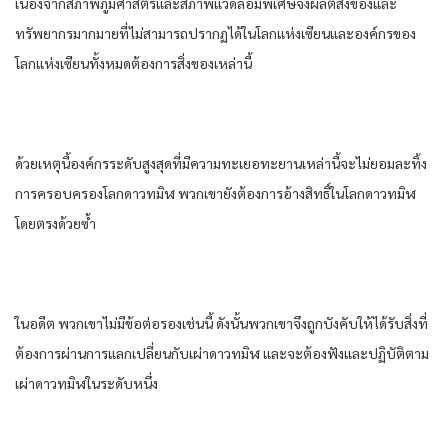
เนื่องจาก​สภาพ​ภูมิศาสตร์​และ​สภาพแวดล้อม​พิเศษ​จึงผลิต​สิ่งของ​และ​
ทรัพยากร​มากมาย​ที่​ไม่สามารถ​ปรากฏ​ได้​ใน​โลก​แห่ง​เซียน​และ​องค์กร​ของ​
โลก​แห่ง​เซียน​ทั้งหมด​ต้องการ​สิ่งของ​เหล่านี้​
ด้วยเหตุนี้​องค์กร​ระดับ​สูงสุด​ที่​มีความทะเยอทะยาน​เหล่านี้​จะไม่ยอม​ละทิ้ง​
การครอบ​ครองโลก​ดาว​ทมิฬ​ พวกเขา​ยัง​ต้องการ​อ้างสิทธิ์​ใน​โลก​ดาว​ทมิฬ​
โดยตรง​ด้วยซ้ำ​
ใน​อดีต​ พวกเขา​ไม่มีข้อต่อรอง​เช่นนี้​ ดังนั้น​พวกเขา​จึงถูก​บังคับ​ให้​ได้รับ​สิ่งที่​
ต้องการ​ผ่าน​การ​แลกเปลี่ยน​กับ​เผ่า​ดาว​ทมิฬ​ และ​จะต้อง​ฟังและ​ปฏิบัติตาม​
เผ่า​ดาว​ทมิฬ​ใน​ระดับ​หนึ่ง​