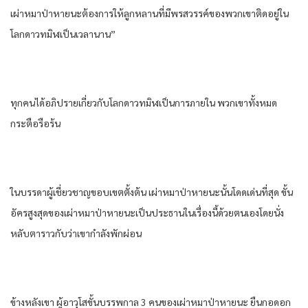
เผ่า​หมาป่า​หายนะ​ต้องการ​ให้​ลูกหลาน​ที่​มีพรสวรรค์​ของ​พวกเขา​ติด​อยู่​ใน​
โลก​ดาว​ทมิฬ​เป็นเวลา​นาน​”
ทุกคน​ได้​อภิปราย​เกี่ยวกับ​โลก​ดาว​ทมิฬ​เป็นการ​ภายใน​ พวกเขา​ทั้งหมด​
กระตือรือร้น​
ใน​บรรดา​ผู้เชี่ยวชาญ​ขอบเขต​ตั้งต้น​ เผ่า​หมาป่า​หายนะ​นั้น​โดดเด่น​ที่สุด​ ขั้น​
อัคร​สูงสุด​ของ​เผ่า​หมาป่า​หายนะ​เป็น​ประธาน​ใน​เรื่อง​นี้​ด้วย​ตนเอง​โดย​นั่ง​
หลับตา​ราวกับว่า​เขา​กำลัง​พักผ่อน​
ข้าง​หลังเขา​ ผู้อาวุโส​ขั้น​บรรพกาล​ 3 คน​ของ​เผ่า​หมาป่า​หายนะ​ ยืน​กอดอก​