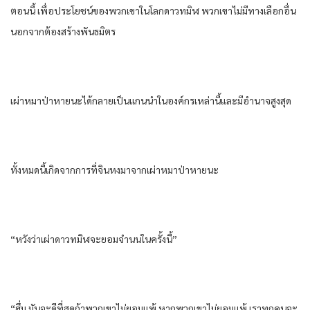
ตอนนี้​ เพื่อประโยชน์ของ​พวกเขา​ใน​โลก​ดาว​ทมิฬ​ พวกเขา​ไม่มีทางเลือก​อื่น​
นอกจาก​ต้อง​สร้าง​พันธมิตร​
เผ่า​หมาป่า​หายนะ​ได้​กลายเป็น​แกนนำ​ใน​องค์กร​เหล่านี้​และ​มีอำนาจ​สูงสุด​
ทั้งหมด​นี้​เกิด​จาก​การ​ที่​จิน​หง​มาจาก​เผ่า​หมาป่า​หายนะ​
“หวัง​ว่า​เผ่า​ดาว​ทมิฬ​จะยอมจำนน​ใน​ครั้งนี้​”
“ฮึ่ม มัน​จะดี​ที่สุด​ถ้าพวกเขา​ไม่ยอมแพ้​ หาก​พวกเขา​ไม่ยอมแพ้​ เรา​ทุกคน​จะ