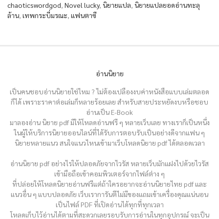
chaoticswordgod
,
Novel lucky
,
นิยายแปล
,
นิยายแปลยอดอ่านทะลุ
ล้าน
,
เทพกระบี่มรณะ
,
แฟนตาซี
อ่านนิยาย
เป็นคนชอบอ่านนิยายใช่ไหม ? ไม่ต้องเปลืองงบค่าหนังสือแบบเล่มตลอด
ก็ได้ เพราะราคาต่อเล่มก็หลายร้อยเลย สำหรับสายประหยัดงบหรือชอบ
อ่านเป็น E-Book
มาลองอ่าน นิยาย pdf มีให้โหลดอ่านฟรี ๆ หลายเว็บเลย ทางเราก็เป็นหนึ่ง
ในผู้ให้บริการนิยายออนไลน์ที่ได้รับการตอบรับเป็นอย่างดีจากแฟน ๆ
นิยายหลายแนว สนใจแนวไหนเข้ามาเว็บโหลดนิยาย pdf ได้ตลอดเวลา
อ่านนิยาย pdf อย่างไรให้ปลอดภัยจากไวรัส หลายเว็บมักแฝงไปด้วยไวรัส
เข้ามือถือเข้าคอมพิวเตอร์จากไฟล์ต่าง ๆ
ที่ปล่อยให้โหลดนิยายอ่านฟรีแต่ถ้าใครอยากจะอ่านนิยายไทย pdf และ
แนวอื่น ๆ แบบปลอดภัย เว็บเราการันตีไม่มีของแถมเข้าเครื่องคุณแน่นอน
เป็นไฟล์ PDF ที่เปิดอ่านได้ทุกที่ทุกเวลา
โหลดเก็บไว้อ่านได้ตามที่สะดวกเลยรอบรับการอ่านในทุกอุปกรณ์ จะเป็น