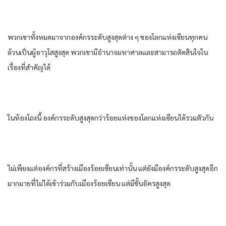
พวกเขา​ทั้งหมด​มาจาก​องค์กร​ระดับ​สูงสุด​ต่าง ๆ​ ของ​โลก​แห่ง​เซียน​ทุกคน​
ล้วน​เป็น​ผู้อาวุโส​สูงสุด​ พวกเขา​มีอำนาจ​มหาศาล​และ​สามารถ​ตัดสินใจ​ใน​
เรื่อง​ที่​สำคัญ​ได้​
ใน​ห้องโถง​นี้​ องค์กร​ระดับ​สูงสุด​กว่า​ร้อย​แห่ง​ของ​โลก​แห่ง​เซียน​ได้​รวมตัวกัน​
ไม่เพียงแต่​องค์กร​ที่​สร้าง​เมือง​ร้อย​เซียน​เท่านั้น​ แต่​ยังมี​องค์กร​ระดับ​สูงสุด​อีก​
มากมาย​ที่​ไม่ได้​เข้า​ร่วมกับ​เมือง​ร้อย​เซียน​ แต่​มีขั้น​อัคร​สูงสุด​