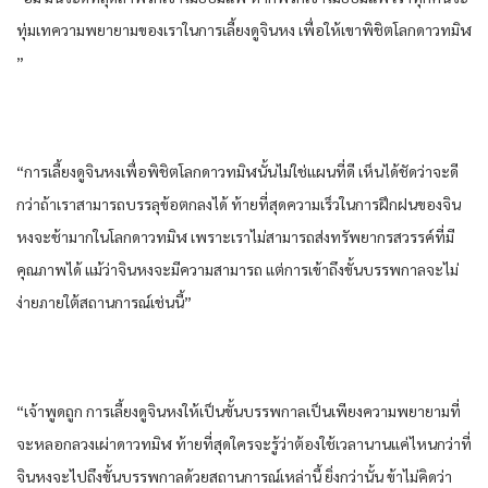
ทุ่มเท​ความพยายาม​ของ​เรา​ใน​การ​เลี้ยงดู​จิน​หง​ เพื่อให้​เขา​พิชิต​โลก​ดาว​ทมิฬ​
”
“การ​เลี้ยงดู​จิน​หง​เพื่อ​พิชิต​โลก​ดาว​ทมิฬ​นั้น​ไม่ใช่แผนที่​ดี​ เห็นได้ชัด​ว่า​จะดี
กว่า​ถ้าเรา​สามารถ​บรรลุ​ข้อตกลง​ได้​ ท้ายที่สุด​ความเร็ว​ใน​การฝึกฝน​ของ​จิน​
หง​จะช้ามาก​ใน​โลก​ดาว​ทมิฬ​ เพราะ​เรา​ไม่สามารถ​ส่งทรัพยากร​สวรรค์​ที่​มี
คุณภาพ​ได้​ แม้ว่า​จิน​หง​จะมีความสามารถ​ แต่​การ​เข้า​ถึงขั้น​บรรพกาล​จะไม่
ง่าย​ภายใต้​สถานการณ์​เช่นนี้​”
“เจ้าพูด​ถูก​ การ​เลี้ยงดู​จิน​หง​ให้​เป็น​ขั้น​บรรพกาล​เป็น​เพียง​ความพยายาม​ที่
จะ​หลอกลวง​เผ่า​ดาว​ทมิฬ​ ท้ายที่สุด​ใคร​จะรู้​ว่า​ต้อง​ใช้เวลานาน​แค่​ไห​นก​ว่าที่​
จิน​หง​จะไปถึงขั้น​บรรพกาล​ด้วย​สถานการณ์​เหล่านี้​ ยิ่งกว่านั้น​ ข้า​ไม่คิด​ว่า​