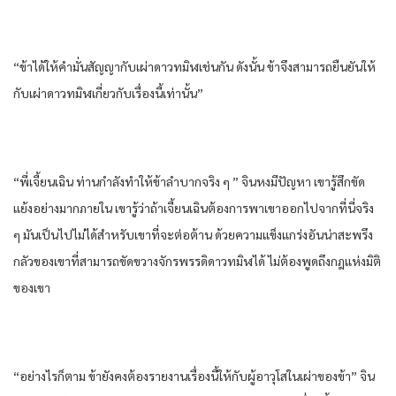
“ข้า​ได้​ให้​คำมั่นสัญญา​กับ​เผ่า​ดาว​ทมิฬ​เช่นกัน​ ดังนั้น​ ข้า​จึงสามารถ​ยืนยัน​ให้​
กับ​เผ่า​ดาว​ทมิฬ​เกี่ยวกับ​เรื่อง​นี้​เท่านั้น​”
“พี่​เจี้ยนเฉิน​ ท่าน​กำลัง​ทำให้​ข้า​ลำบาก​จริง ๆ​ ” จิน​หง​มีปัญหา​ เขา​รู้สึก​ขัด
แย้ง​อย่าง​มาก​ภายใน​ เขา​รู้​ว่า​ถ้าเจี้ยนเฉิน​ต้อง​การพา​เขา​ออก​ไปจาก​ที่นี่​จริง
ๆ​ มัน​เป็นไปไม่ได้​สำหรับ​เขา​ที่จะ​ต่อต้าน​ ด้วย​ความ​แข็งแกร่ง​อัน​น่าสะพรึง
กลัว​ของ​เขา​ที่​สามารถ​ขัดขวาง​จักรพรรดิ​ดาว​ทมิฬ​ได้​ ไม่ต้อง​พูดถึง​กฎ​แห่ง​มิติ​
ของ​เขา​
“อย่างไรก็ตาม​ ข้า​ยังคง​ต้อง​รายงาน​เรื่อง​นี้​ให้​กับ​ผู้อาวุโส​ใน​เผ่า​ของ​ข้า​” จิน​