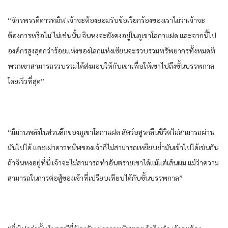
“จักรพรรดิ​ดาว​ทมิฬ​ เจ้าจะต้อง​ยอมรับ​ข้อเรียกร้อง​ของ​เรา​ไม่ว่า​เจ้าจะ
ต้องการ​หรือไม่​ ไม่เช่นนั้น​ จิน​หง​จะยัง​คงอยู่​ใน​ภูเขา​โลกา​แฝด​ และ​จากนี้ไป​
องค์กร​สูงสุด​กว่า​ร้อย​แห่ง​ของ​โลก​แห่ง​เซียน​จะรวบรวม​ทรัพยากร​ทั้งหมด​ที่​
พวกเขา​สามารถ​รวบรวม​ได้​ส่งมอบให้​กับ​เขา​เพื่อให้​เขา​ไปถึงขั้น​บรรพกาล​
โดยเร็ว​ที่สุด​”
“มีม่าน​พลัง​ใน​ส่วนลึก​ของ​ภูเขา​โลกา​แฝด​ สัตว์​อสูร​กลืน​ชีวิต​ไม่สามารถ​ผ่าน​
มัน​ไปได้​ และ​เผ่า​ดาว​ทมิฬ​ของ​เจ้าก็​ไม่สามารถ​เหยียบย่ำ​มัน​เข้าไป​ได้​เช่นกัน​
ถ้าจิน​หง​อยู่​ที่นี่​ เจ้าจะไม่สามารถ​ทำอันตราย​เขา​ได้​แม้แต่​เส้น​ผม​ แม้ว่า​ความ
สามารถ​ใน​การต่อสู้​ของ​เจ้าที่​เปรียบเทียบ​ได้​กับ​ขั้น​บรรพกาล​”