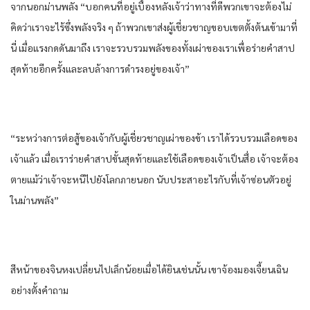
จาก​นอก​ม่าน​พลัง​ “บอก​คน​ที่อยู่​เบื้องหลัง​เจ้าว่า​ทาง​ที่​ดี​พวกเขา​จะต้อง​ไม่
คิด​ว่า​เรา​จะไร้​ซึ่งพลัง​จริง ๆ​ ถ้าพวกเขา​ส่งผู้เชี่ยวชาญ​ขอบเขต​ตั้งต้น​เข้ามา​ที่
นี่​ เมื่อ​แรงกดดัน​มาถึง เรา​จะรวบรวม​พลัง​ของ​ทั้ง​เผ่า​ของ​เรา​เพื่อ​ร่าย​คำสาป​
สุดท้าย​อีกครั้ง​และ​ลบล้าง​การดำรงอยู่​ของ​เจ้า”
“ระหว่าง​การต่อสู้​ของ​เจ้ากับ​ผู้เชี่ยวชาญ​เผ่า​ของ​ข้า​ เรา​ได้​รวบรวม​เลือด​ของ​
เจ้าแล้ว​ เมื่อ​เรา​ร่าย​คำสาป​ขั้นสุดท้าย​และ​ใช้เลือด​ของ​เจ้าเป็น​สื่อ​ เจ้าจะต้อง​
ตาย​แม้ว่า​เจ้าจะหนี​ไปยัง​โลก​ภายนอก​ นับประสาอะไร​กับ​ที่​เจ้าซ่อนตัว​อยู่​
ใน​ม่าน​พลัง​”
สีหน้า​ของ​จิน​หง​เปลี่ยนไป​เล็กน้อย​เมื่อ​ได้ยิน​เช่นนั้น​ เขา​จ้องมอง​เจี้ยนเฉิน​
อย่าง​ตั้งคำถาม​