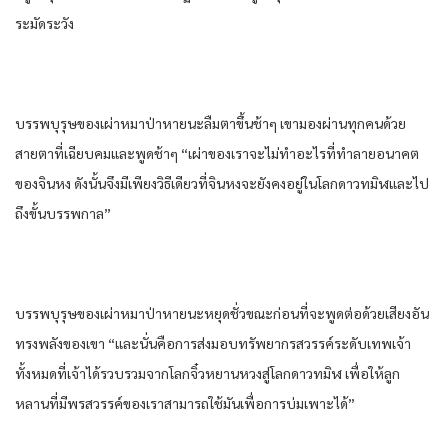
ระมัดระวัง​
บรรพบุรุษ​ของ​เผ่า​หมาป่า​หายนะ​ลืมตา​ขึ้น​ช้าๆ เขา​มองผ่าน​ทุกคน​ด้วย​
สายตา​ที่​เฉียบคม​และ​พูด​ช้าๆ “เผ่า​ของ​เรา​จะไม่ทำ​อะไร​ที่​ทำลาย​อนาคต​
ของ​จิน​หง​ ดังนั้น​จึงมีเพียง​วิธี​เดียว​ที่​จิน​หง​จะยัง​คงอยู่​ใน​โลก​ดาว​ทมิฬ​และ​ไป
ถึงขั้น​บรรพกาล​”
บรรพบุรุษ​ของ​เผ่า​หมาป่า​หายนะ​หยุด​ชั่วขณะ​ก่อนที่จะ​พูด​ต่อ​ด้วย​เสียง​อัน​
ทรงพลัง​ของ​เขา​ “และ​นั่น​คือ​การ​ส่งมอบ​ทรัพยากร​สวรรค์​ระดับ​เทพเจ้า​
ทั้งหมด​ที่​เจ้าได้​รวบรวม​จาก​โลก​จิ๋ว​ห​ยาน​หวง​สู่โลก​ดาว​ทมิฬ​ เพื่อให้​ลูก
หลาน​ที่​มีพรสวรรค์​ของ​เรา​สามารถ​ใช้มัน​เพื่อ​การบ่ม​เพาะ​ได้​”