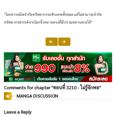
“โลก​ดาว​ทมิฬ​จำกัด​ทรัพยากร​ระดับ​เทพ​ทั้งหมด​ แต่​ไม่สามารถ​จำกัด​
ทรัพยากร​สวรรค์​จาก​โลก​จิ๋ว​ห​ยาน​หวง​ที่​มีปราณ​ห​ยาน​หวง​ได้​”
Comments for chapter "ตอนที่ 3210 - ไม่รู้จักพอ"
MANGA DISCUSSION
Leave a Reply