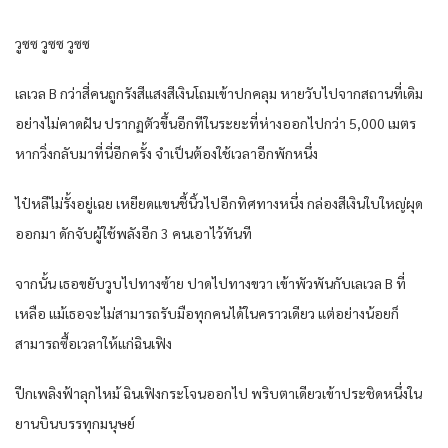
วูซซ วูซซ วูซซ
เลเวล B กว่าสี่คนถูกรังสีแสงสีเงินโถมเข้าปกคลุม หายวับไปจากสถานที่เดิม
อย่างไม่คาดฝัน ปรากฏตัวขึ้นอีกทีในระยะที่ห่างออกไปกว่า 5,000 เมตร
หากวิ่งกลับมาที่นี่อีกครั้ง จำเป็นต้องใช้เวลาอีกพักหนึ่ง
ไป๋หลีไม่รั้งอยู่เฉย เหยียดแขนชี้นิ้วไปอีกทิศทางหนึ่ง กล่องสีเงินใบใหญ่ผุด
ออกมา ดักจับผู้ใช้พลังอีก 3 คนเอาไว้ทันที
จากนั้น เธอขยับวูบไปทางซ้าย ปาดไปทางขวา เข้าพัวพันกับเลเวล B ที่
เหลือ แม้เธอจะไม่สามารถรับมือทุกคนได้ในคราวเดียว แต่อย่างน้อยก็
สามารถซื้อเวลาให้แก่ฉินเฟิง
ปีกเพลิงฟ้าลุกไหม้ ฉินเฟิงกระโจนออกไป พริบตาเดียวเข้าประชิดหนึ่งใน
ยานบินบรรทุกมนุษย์