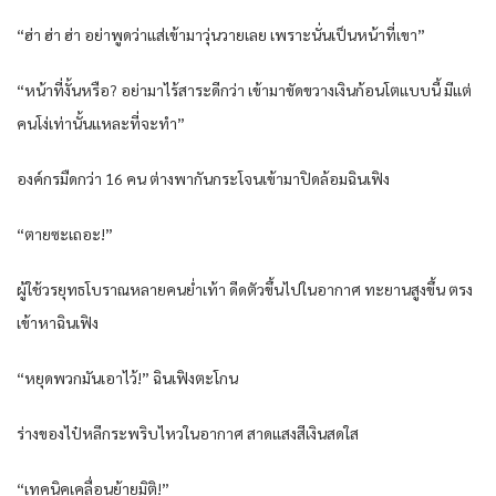
“ฮ่า ฮ่า ฮ่า อย่าพูดว่าแส่เข้ามาวุ่นวายเลย เพราะนั่นเป็นหน้าที่เขา”
“หน้าที่งั้นหรือ? อย่ามาไร้สาระดีกว่า เข้ามาขัดขวางเงินก้อนโตแบบนี้ มีแต่
คนโง่เท่านั้นแหละที่จะทำ”
องค์กรมืดกว่า 16 คน ต่างพากันกระโจนเข้ามาปิดล้อมฉินเฟิง
“ตายซะเถอะ!”
ผู้ใช้วรยุทธโบราณหลายคนย่ำเท้า ดีดตัวขึ้นไปในอากาศ ทะยานสูงขึ้น ตรง
เข้าหาฉินเฟิง
“หยุดพวกมันเอาไว้!” ฉินเฟิงตะโกน
ร่างของไป๋หลีกระพริบไหวในอากาศ สาดแสงสีเงินสดใส
“เทคนิคเคลื่อนย้ายมิติ!”