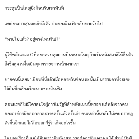
กระสุนปืนใหญ่ยิงต้อนรับเขาทันที
แต่ก่อนกระสุนจะเข้าถึงตัว ร่างของฉินเฟิงกลับหายวับไป
“หายไปแล้ว? อยู่ตรงไหนกัน!?”
ผู้ใช้พลังเลเวล C ที่คอยควบคุมยานบินขนาดใหญ่ รีดเร้นพลังสมาธิให้ตื่นตัว
ถึงขีดสุด เหงื่อเย็นผุดพรายจากหน้าผากเขา
ชายคนนี้เคยมาเยือนที่นี่แล้วเมื่อหลายวันก่อน ฉะนั้นเป็นธรรมดาที่จะเคย
ได้ยินชื่อเสียงเรียงนามของฉินเฟิง
ตอนแรกก็ไม่มีใครสนใจผู้การในรัฐที่ล้าหลังแบบนี้หรอก แต่หลังจากคน
ขององค์กรมืดออกอาละวาดครั้งแล้วครั้งเล่า คนเหล่านั้นกลับไม่เคยปรากฏ
ตัวขึ้นอีกเลย ไม่ต้อบอกก็รู้ว่าเกิดอะไรขึ้น!
ไหนจะเรื่องที่เคยได้ยินมาว่าฉินเฟิงสามารถต่อกรกับเลเวล B ได้ ส่วนไป๋หลี