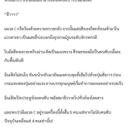
“อ๊าาาา”
เลเวล C กรีดร้องด้วยความหวาดกลัว จากนั้นแสงสีทองก็สะท้อนเข้ามาใน
แววตาเขา เป็นแสงที่บ่งบอกถึงอุปกรณ์รูนระดับจักรพรรดิ
ใบมีดสีทองกระพริบผ่าน ตัดเป็นแนวขวาง ศีรษะของมือปืนคนขับกลิ้งลง
กับพื้นทันที
ฉินเฟิงไม่สนใจ หันหน้ากลับมายังแผงควบคุมที่เต็มไปด้วยปุ่มสั่งการ ก่อน
กระแทกสองปุ่มอย่างแรง ยานบรรทุกมนุษย์เริ่มทำการลงจอดอย่างรวดเร็ว
ฉินเฟิงเปิดประตูห้องคนขับ พลังสมาธิกวาดไปทั่วห้องโดยสาร
และพบว่ามีเลเวล C อยู่บนเครื่องนี้ทั้งสิ้น 5 คน แต่หากไม่นับคนขับ
ปัจจุบันเหลือแค่ 4 คนเท่านั้น!