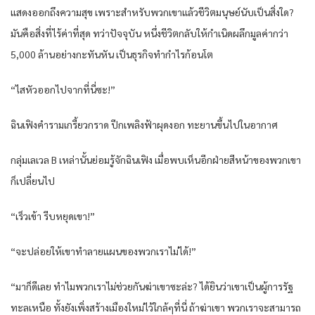
แสดงออกถึงความสุข เพราะสำหรับพวกเขาแล้วชีวิตมนุษย์นับเป็นสิ่งใด?
มันคือสิ่งที่ไร้ค่าที่สุด ทว่าปัจจุบัน หนึ่งชีวิตกลับให้กำเนิดผลึกมูลค่ากว่า
5,000 ล้านอย่างกะทันหัน เป็นธุรกิจทำกำไรก้อนโต
“ไสหัวออกไปจากที่นี่ซะ!”
ฉินเฟิงคำรามเกรี้ยวกราด ปีกเพลิงฟ้าผุดงอก ทะยานขึ้นไปในอากาศ
กลุ่มเลเวล B เหล่านั้นย่อมรู้จักฉินเฟิง เมื่อพบเห็นอีกฝ่ายสีหน้าของพวกเขา
ก็เปลี่ยนไป
“เร็วเข้า รีบหยุดเขา!”
“จะปล่อยให้เขาทำลายแผนของพวกเราไม่ได้!”
“มาก็ดีเลย ทำไมพวกเราไม่ช่วยกันฆ่าเขาซะล่ะ? ได้ยินว่าเขาเป็นผู้การรัฐ
ทะลเหนือ ทั้งยังเพิ่งสร้างเมืองใหม่ไว้ใกล้ๆที่นี่ ถ้าฆ่าเขา พวกเราจะสามารถ