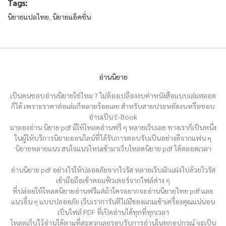
Tags:
นิยายแปลไทย
,
นิยายแอ็คชั่น
อ่านนิยาย
เป็นคนชอบอ่านนิยายใช่ไหม ? ไม่ต้องเปลืองงบค่าหนังสือแบบเล่มตลอด
ก็ได้ เพราะราคาต่อเล่มก็หลายร้อยเลย สำหรับสายประหยัดงบหรือชอบ
อ่านเป็น E-Book
มาลองอ่าน นิยาย pdf มีให้โหลดอ่านฟรี ๆ หลายเว็บเลย ทางเราก็เป็นหนึ่ง
ในผู้ให้บริการนิยายออนไลน์ที่ได้รับการตอบรับเป็นอย่างดีจากแฟน ๆ
นิยายหลายแนว สนใจแนวไหนเข้ามาเว็บโหลดนิยาย pdf ได้ตลอดเวลา
อ่านนิยาย pdf อย่างไรให้ปลอดภัยจากไวรัส หลายเว็บมักแฝงไปด้วยไวรัส
เข้ามือถือเข้าคอมพิวเตอร์จากไฟล์ต่าง ๆ
ที่ปล่อยให้โหลดนิยายอ่านฟรีแต่ถ้าใครอยากจะอ่านนิยายไทย pdf และ
แนวอื่น ๆ แบบปลอดภัย เว็บเราการันตีไม่มีของแถมเข้าเครื่องคุณแน่นอน
เป็นไฟล์ PDF ที่เปิดอ่านได้ทุกที่ทุกเวลา
โหลดเก็บไว้อ่านได้ตามที่สะดวกเลยรอบรับการอ่านในทุกอุปกรณ์ จะเป็น