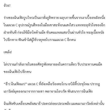
ฉัวะ!
ร่างของฉินเฟิงวูบไหวเป็นเงาดั่งภูติพราย ผลุบกายขึ้นจากเงาเบื้องหลังหนึ่ง
ในเลเวล C อุปกรณ์รูนสีทองในมือเขาสะท้อนแสงไสว แทงทะลุหัวใจของอีก
ฝ่ายทันที ก่อนใช้มือบิดด้ามมีด หันคมแหลมสะบั้นผ่านหัวใจ ทะลุเนื้อหนัง
ไปอีกทาง ฟันเข้าใส่ผู้ใช้วรยุทธโบราณเลเวล C อีกคน
เพล้ง!
โล่ปราณกำลังภายในของศัตรูพังทลายลงในคราวเดียว รับประทานคมมีด
ของฉินเฟิงไปอีกคน
“อ๊า! ฉินเฟิงแก!” เลเวล C ที่ยังเหลือร้องตะโกน อบิลิตี้ปะทุโหม ปรากฏ
เถาวัลย์ผุดออกมาจากกายเขา พยายามโอบรัด พันธนาการฉินเฟิง
ฉินเฟิงขับเคลื่อนพลังสมาธิ ปลดปล่อยเปลวเพลิง แผดเผาเถาวัลย์เหล่านั้น