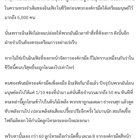
ในความทรงจำเดิมของฉินเฟิง ในชีวิตก่อนพวกองค์กรมืดได้เตรียมมนุษย์ไว้
มากถึง 5,000 คน
นั่นเพราะฉินเฟิงไม่ยอมปล่อยให้พวกมันมีเวลาทำสิ่งที่ต้องการ ดังนั้นอีก
ฝ่ายจำเป็นต้องตระเตรียมการอย่างเร่งรีบ
หากไม่ใช่เป็นฉินเฟิงที่ออกหน้าจัดการองค์กรมืด ก็ไม่ทราบเหมือนกันว่าใน
ชีวิตนี้คนบริสุทธิ์จะถูกโยนลงไปเท่าไหร่
คนของพันธมิตรองค์กรมืดเพิ่งลงมือ ฉินเฟิงก็มาถึงแล้ว ปัจจุบันพวกมันโยน
มนุษย์ลงไปได้แค่ 1/10 ของที่นำมา แต่นั่นคือจำนวนมากถึง 50 คน ทันทีที่
คนเหล่านี้ถูกโยนเข้าไปในต้นไม้เพลิง พวกเขาถูกแผดเผา ย่างจนสุก แล้วดูด
ซับพลังงานไป เปลวเพลิงส่งเสียงเปรี๊ยะปร๊ะอีกครั้ง ไม่นานนัก สะเก็ดเชื้อ
ไฟก็ผลิดอก ให้กำเนิดลูกโทรลระลอกใหม่ออกมา
พริบตานั้นเอง กว่า 60 ลูกโทรลถือกำเนิดขึ้น เลเวล B จากองค์กรมืดสีหน้า