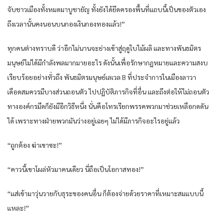
จับชาวเมืองทั้งหมดมาบูชายัญ ทั้งยังได้ยึดครองพื้นที่แถบนี้เป็นของตัวเอง
ถึงเวลานั้นคงนอนบนกองเงินกองทองแล้ว!”
ทุกคนต่างทราบดี ว่าอีกไม่นานจะย่างเข้าสู่ฤดูใบไม้ผลิ และทางพันธมิตร
มนุษย์ไม่ได้มีกำลังพลมากมายอะไร ดังนั้นเพื่อรักษากฏหมายและความสงบ
เรียบร้อยอย่างทั่วถึง พันธมิตรมนุษย์เลเวล B ที่ประจำการในเมืองลาวา
เดือดสมควรมีบางส่วนถอนตัว ไปปฏิบัติภารกิจที่อื่น และถึงต่อให้ไม่ถอนตัว
ทางองค์กรมืดก็ยังมีอีกวิธีหนึ่ง นั่นคือโทรเรียกพรรคพวกมาช่วยเหลือกดดัน
ได้ เพราะทางฝ่ายพวกมันว่างอยู่เฉยๆ ไม่ได้มีภารกิจอะไรอยู่แล้ว
“ถูกต้อง ฆ่าเขาซะ!”
“คาวนี้เขาโผล่หัวมาคนเดียว นี่ถือเป็นโอกาสทอง!”
“แส่เข้ามาวุ่นวายกับธุระของคนอื่น ก็ต้องจ่ายด้วยราคาที่เหมาะสมแบบนี้
แหละ!”