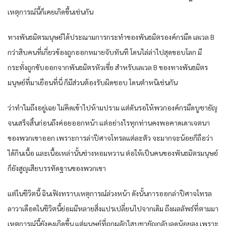
เหตุการณ์นี้ก็เคยเกิดขึ้นเช่นกัน
ทางพันธมิตรมนุษย์ได้ประณามการกระทำของพันธมิตรองค์กรมืด เลเวล B
กว่าสิบคนที่เกี่ยวข้องถูกออกหมายจับทันที โดนไล่ล่าไปสุดขอบโลก มี
กระทั่งถูกขับออกจากพันธมิตรหัวเซี่ย สำหรับเลเวล B ของทางพันธมิตร
มนุษย์ที่มาเยือนที่นี่ ก็มีส่วนต้องรับผิดชอบ โดนตำหนิเช่นกัน
ว่าทำไมถึงอยู่เฉย ไม่คิดเข้าไปห้ามปราม แต่ดันรอให้พวกองค์กรมืดบูชายัญ
จนเสร็จสิ้นก่อนถึงค่อยออกหน้า แต่อย่างไรทุกท่านคงพอคาดเดาเจตนา
ของพวกเขาออก เพราะการล่าปีศาจโทรลแต่ละตัว จะมากจะน้อยก็ถือว่า
ได้กินเนื้อ และเนื้อเหล่านั้นช่างหอมหวาน ต่อให้เป็นคนของพันธมิตรมนุษย์
ก็ยังสูญเสียบรรทัดฐานของพวกเขา
แต่ในชีวิตนี้ ฉินเฟิงทราบเหตุการณ์ล่วงหน้า ดังนั้นการออกล่าปีศาจโทรล
ลาวาเดือดในชีวิตนี้ย่อมมีหลายสิ่งแปรเปลี่ยนไปจากเดิม ถึงผลลัพธ์ที่ตามมา
เหตุการณ์นี้ยังคงเกิดขึ้น แต่มนุษย์ที่ถูกผลักไสบูชายัญกลับลดน้อยลง เพราะ