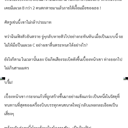
เคยมีเลเวล B กว่า 2 คนตกตายมาแล้วภายใต้เงื้อมมือของเธอ !
ศัตรูเช่นนี้ เขาไม่กล้าประมาท
ทว่าฉินเฟิงตัวอันตราย จู่ๆกลับหายตัวไปอย่างกะทันหัน เมื่อเป็นแบบนี้ จะ
ไม่ให้มือปืนเลเวล C อย่างเขาตื่นตระหนกได้อย่างไร?
ยังไงก็ตาม ในเวลานั้นเอง บังเกิดเสียงระเบิดดังขึ้นเบื้องหน้าเขา ห่างออกไป
ไม่เกินสามเมตร
บรึ้ม!
เบื้องหน้าเขา กระจกแก้วที่ถูกสร้างขึ้นมาอย่างแข็งแกร่ง เป็นหนึ่งในวัสดุที่
ทนทานที่สุดของเครื่องบินบรรทุกคนขนาดใหญ่ กลับแหลกละเอียดเป็น
เสี่ยงๆ
พร้อมกับร่างหนึ่งโถมเข้ามาในห้องคนขับ –เป็นฉินเฟิง!