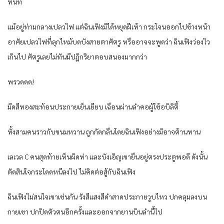
ทันที
แม้อยู่ท่ามกลางเปลวไฟ แต่ฉินเฟิงมิได้หยุดฝีเท้า กระโจนออกไปข้างหน้า
อาศัยเปลวไฟที่ลุกไหม้บดบังสายตาศัตรู หรืออาจจะพูดว่า ฉินเฟิงว่องไว
เกินไป ศัตรูเลยไม่ทันมีปฏิกริยาตอบสนองมากกว่า
พรวดดด!
มีดสีทองสะท้อนประกายเย็นเยียบ เฉือนผ่านลำคอผู้ใช้อบิลิตี้
ทั้งสามคนราวกับขนมหวาน ถูกกัดกลืนโดยฉินเฟิงอย่างมิอาจต้านทาน
เลเวล C คนสุดท้ายเห็นผิดท่า และบังเอิญเขายืนอยู่ตรงประตูพอดี ดังนั้น
ตัดสินใจกระโดดหนีลงไป ไม่คิดต่อสู้กับฉินเฟิง
ฉินเฟิงไม่สนใจเขาเช่นกัน รังสีแสงสีดำสาดประกายวูบไหว ปกคลุมลงบน
กายเขา ปกปิดตัวตนอีกครั้งและออกจากยานบินลำนี้ไป