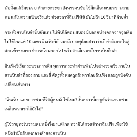
นับตั้งแต่เริ่มจนจบ ทำลายกระจก สังหารคนขับ ใช้มีดเฉือนขนมหวานสาม
คน แต่ในความเป็นจริงแล้ว ช่วงเวลาที่ฉินเฟิงใช้ มันไม่ถึง 10 วินาทีด้วยซ้ำ
กระทั่งยานบินลำนั้นยังแทบไม่ทันได้ตอบสนอง มันลอยห่างออกจากจุดเดิม
ไปได้ไกลแค่ 10 เมตร ฉินเฟิงก็ก้าวมาถึงประตูโดยสาร เร่งเร้ากำลังภายในสู่
สองเท้าของเขา ย่ำกระโจนออกไป พริบตาเดียวมาถึงยานบินอีกลำ!
ฉินเฟิงริเริ่มกระบวนการเดิม ทุกการกระทำผ่านพ้นไปอย่างรวดเร็ว ภายใน
ยานบินลำที่สอง สาม และสี่ ศัตรูทั้งหมดถูกสังหารโดยฉินเฟิง และถูกบังคับ
เปลี่ยนเส้นทาง
“ฉินเฟิง! แกอยากช่วยชีวิตผู้คนนักใช่ไหม? งั้นคราวนี้มาดูกันว่าแกจะช่วย
เหลือพวกเขาได้ยังไง!”
ผู้ใช้วรยุทธโบราณคนหนึ่งวิ่งมาแต่ไกล ทว่ามิได้ตรงเข้าหาฉินเฟิง เพียงใช้
หนึ่งฝ่ามือสับลงกลางลำของยานบิน