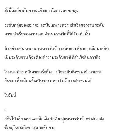
สิ่งนี้ไม่เกี่ยวกับความแข็งแกร่งโดยรวมของกลุ่ม
ระดับกลุ่มของสมาคม จะนับเฉพาะความสำเร็จของงาน ระดับ
ความสำเร็จของงาน และจำนวนรางวัลที่ได้รับเท่านั้น
ตัวอย่างเช่น หากกองทหารรับจ้างระดับฮวง ต้องการเลื่อนระดับ
เป็นระดับซวน ก็จะต้องทำงานระดับฮวงให้สำเร็จสิบภารกิจ
ในตอนท้าย หลังจากเสร็จสิ้นภารกิจระดับกึ่งซวน เจ้าสามารถ
ยื่นขอ เพื่อเลื่อนขั้นเป็นกองทหารรับจ้างระดับซวนได้
ในวันนี้.
เ
ย่ชิวไป่ เสี่ยวเฮย และซือเฉิง ก่อตั้งกลุุ่มทหารรับจ้างศาล่เฉาถัง
ซึ่งอยู่ในระดับต ่าสุด ระดับฮวง