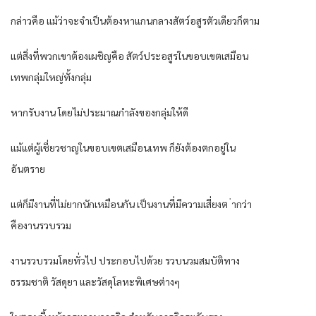
กล่าวคือ แม้ว่าจะจำเป็นต้องหาแกนกลางสัตว์อสูรตัวเดียวก็ตาม
แต่สิ่งที่พวกเขาต้องเผชิญคือ สัตว์ประอสูรในขอบเขตเสมือน
เทพกลุ่มใหญ่ทั้งกลุ่ม
หากรับงาน โดยไม่ประมาณกำลังของกลุ่มให้ดี
แม้แต่ผู้เชี่ยวชาญในขอบเขตเสมือนเทพ ก็ยังต้องตกอยู่ใน
อันตราย
แต่ก็มีงานที่ไม่ยากนักเหมือนกัน เป็นงานที่มีความเสี่ยงต ่ากว่า
คืองานรวบรวม
งานรวบรวมโดยทั่วไป ประกอบไปด้วย รวบนวมสมบัติทาง
ธรรมชาติ วัสดุยา และวัสดุโลหะพิเศษต่างๆ