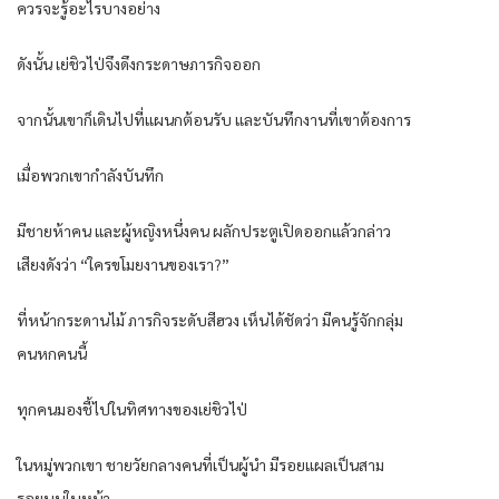
ควรจะรู้อะไรบางอย่าง
ดังนั้น เย่ชิวไป่จึงดึงกระดาษภารกิจออก
จากนั้นเขาก็เดินไปที่แผนกต้อนรับ และบันทึกงานที่เขาต้องการ
เมื่อพวกเขากำลังบันทึก
มีชายห้าคน และผู้หญิงหนึ่งคน ผลักประตูเปิดออกแล้วกล่าว
เสียงดังว่า “ใครขโมยงานของเรา?”
ที่หน้ากระดานไม้ ภารกิจระดับสีฮวง เห็นได้ชัดว่า มีคนรู้จักกลุ่ม
คนหกคนนี้
ทุกคนมองชี้ไปในทิศทางของเย่ชิวไป่
ในหมู่พวกเขา ชายวัยกลางคนที่เป็นผู้นำ มีรอยแผลเป็นสาม
รอยบนใบหน้า