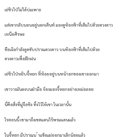
เย่ชิวไป่ไม่ได้บ่มเพาะ
แต่เขากลับนอนอยู่นอกเต็นท์ มองดูท้องฟ้าที่เต็มไปด้วยดวงดาว
เหนือศีรษะ
ซือเฉิงกำลังดูดซับปราณดวงดาว บนท้องฟ้าที่เต็มไปด้วย
ดวงดาวเพื่อฝึกฝน
เย่ชิวไป่หยิบจี้หยก ที่ห้อยอยู่บนหน้าอกของเขาออกมา
เขาวางมันลงบนฝ่ามือ จ้องมองจี้หยกอย่างเหม่อลอย
นี่คือสิ่งที่มู่จือชิง ทิ้งไว้ให้เขา ในเวลานั้น
ใรตอนนี้ เขามาถึงเขตแดนไร้พรมแดนแล้ว
ในจี้หยก มีปราณน ้าแข็งแผ่ออกมาเล็กน้อยแล้ว