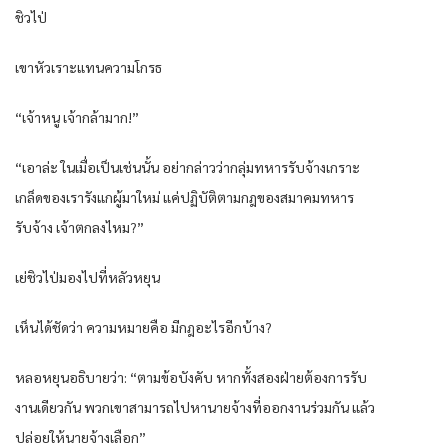
ชิวไป่
เขาหัวเราะแทนความโกรธ
“เจ้าหนู เจ้ากล้ามาก!”
“เอาล่ะ ในเมื่อเป็นเช่นนั้น อย่ากล่าวว่ากลุ่มทหารรับจ้างเกราะ
เกล็ดของเรารังแกผู้มาใหม่ แค่ปฏิบัติตามกฎของสมาคมทหาร
รับจ้าง เจ้าตกลงไหม?”
เย่ชิวไป่มองไปที่หลัวหยุน
เห็นได้ชัดว่า ความหมายคือ มีกฎอะไรอีกบ้าง?
หลอหยุนอธิบายว่า: “ตามข้อบังคับ หากทั้งสองฝ่ายต้องการรับ
งานเดียวกัน พวกเขาสามารถไปหานายจ้างที่ออกงานร่วมกัน แล้ว
ปล่อยให้นายจ้างเลือก”