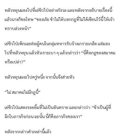
หลัวหยุนมองไปที่เย่ชิวไป่อย่างกังวล และหลังจากอธิบายเรื่องนี้
แล้วนางก็ขอโทษ “ขออภัย ข้าไม่ได้บอกกฎที่ไม่ได้เขียนไว้นี้ ให้เจ้า
ทราบล่วงหน้า”
เย่ชิวไป่เพิกเฉยต่อผู้คนในกลุ่มทหารรับจ้างเกราะเกล็ด แต่มอง
ไปที่หลัวหยุน แล้วหัวเราะเบา ๆ แล้วกล่าวว่า “นี่คือกฎของสมาคม
หรือเปล่า?”
หลัวหยุนผงะไปครู่หนึ่ง จากนั้นจึงส่ายหัว
“ไม่ สมาคมไม่มีกฎนี้”
เย่ชิวไป่แสดงรอยยิ้มที่ไม่เป็นอันตราย และกล่าวว่า: “ข้าเป็นผู้ที่
ฉีกใบภารกิจก่อน ฉะนั้น นี่ก็คือภารกิจของเรา”
หลังจากกล่าวคำเหล่านี้แล้ว