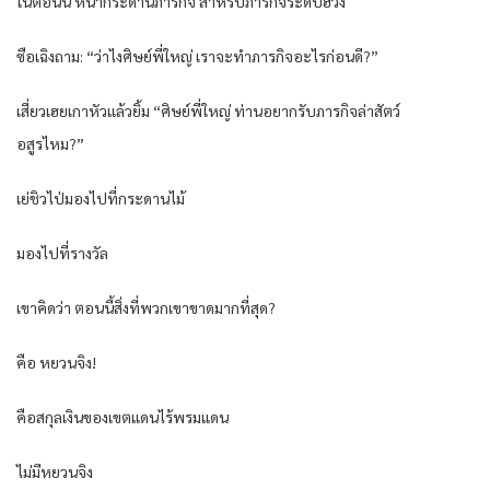
ในตอนนี้ หน้ากระดานภารกิจ สำหรับภารกิจระดับฮวง
ซือเฉิงถาม: “ว่าไงศิษย์พี่ใหญ่ เราจะทำภารกิจอะไรก่อนดี?”
เสี่ยวเฮยเกาหัวแล้วยิ้ม “ศิษย์พี่ใหญ่ ท่านอยากรับภารกิจล่าสัตว์
อสูรไหม?”
เย่ชิวไป่มองไปที่กระดานไม้
มองไปที่รางวัล
เขาคิดว่า ตอนนี้สิ่งที่พวกเขาขาดมากที่สุด?
คือ หยวนจิง!
คือสกุลเงินของเขตแดนไร้พรมแดน
ไม่มีหยวนจิง