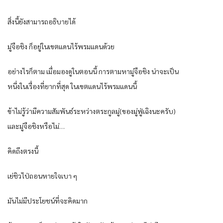
สิ่งนี้ยังสามารถอธิบายได้
มู่จือชิง ก็อยู่ในเขตแดนไร้พรมแดนด้วย
อย่างไรก็ตาม เมื่อมองดูในตอนนี้ การตามหามู่จือชิง น่าจะเป็น
หนึ่งในเรื่องที่ยากที่สุด ในเขตแดนไร้พรมแดนนี้
ข้าไม่รู้ว่ามีความสัมพันธ์ระหว่างตระกูลมู่(ของมู่ฟู่เฉิงนะครับ)
และมู่จือชิงหรือไม่…
คิดถึงตรงนี้
เย่ชิวไป่ถอนหายใจเบา ๆ
มันไม่มีประโยชน์ที่จะคิดมาก