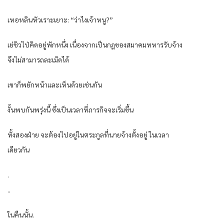
เหอหลินหัวเราะเยาะ: “ว่าไงเจ้าหนู?”
เย่ชิวไป่คิดอยู่พักหนึ่ง เนื่องจากเป็นกฎของสมาคมทหารรับจ้าง
จึงไม่สามารถละเมิดได้
เขาก็พยักหน้าและเห็นด้วยเช่นกัน
งั้นพบกันพรุ่งนี้ ซึ่งเป็นเวลาที่ภารกิจจะเริ่มขึ้น
ทั้งสองฝ่าย จะต้องไปอยู่ในตระกูลที่นายจ้างตั้งอยู่ ในเวลา
เดียวกัน
.
..
ในคืนนั้น.