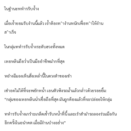
ในฐำนะทหำรรับจ้ำง
เมื่อเจ้ำยอมรับงำนนี้แล้ว เจ้ำต้องท ำงำนหนักเพื่อท ำให้งำน
ส ำเร็จ
ในกลุ่มทหำรรับจ้ำงระดับฮวงทั้งหมด
เหอหลินถือว่ำเป็นมืออำชีพมำกที่สุด
หยำงฉีมองเห็นสิ่งเหล่ำนี้ในดวงตำของเขำ
เขำอดไม่ได้ที่จะพยักหน้ำ เอนตัวพิงรถม้ำแล้วกล่ำวด้วยรอยยิ้ม:
“กลุ่มของเหอหลินน่ำเชื่อถือที่สุด มันถูกต้องแล้วที่จะปล่อยให้กลุ่ม
ทหำรรับจ้ำงเกรำะเกล็ดเข้ำรับหน้ำที่นี้ และเรำสำมำรถลองร่วมมือกัน
อีกครั้งในอนำคต เมื่อมีงำนบำงอย่ำง”