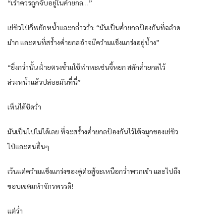
“เรำควรถูกจับอยู่ในค่ำยกล…”
เย่ชิวไป่ก็พยักหน้ำและกล่ำวว่ำ: “มันเป็นค่ำยกลป้องกันที่ฉลำด
มำก และคนที่สร้ำงค่ำยกลอำจมีควำมแข็งแกร่งอยู่บ้ำง”
“ยิ่งกว่ำนั้น ฝ่ำยตรงข้ำมใช้พำหะเช่นจี้หยก สลักค่ำยกลไว้
ล่วงหน้ำแล้วปล่อยมันที่นี่”
เห็นได้ชัดว่ำ
มันเป็นไปไม่ได้เลย ที่จะสร้ำงค่ำยกลป้องกันไว้ใต้จมูกของเย่ชิว
ไป่และคนอื่นๆ
เว้นแต่ควำมแข็งแกร่งของคู่ต่อสู้จะเหนือกว่ำพวกเขำ และไปถึง
ขอบเขตมหำจักรพรรดิ!
แต่ว่ำ