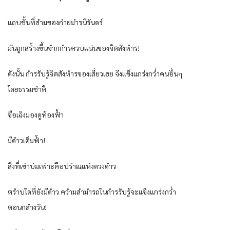
แถบชั้นที่สำมของกำยมำรนิรันดร์
มันถูกสร้ำงขึ้นจำกกำรควบแน่นของจิตสังหำร!
ดังนั้น กำรรับรู้จิตสังหำรของเสี่ยวเฮย จึงแข็งแกร่งกว่ำคนอื่นๆ
โดยธรรมชำติ
ซือเฉิงมองดูท้องฟ้ำ
มีดำวเต็มฟ้ำ!
สิ่งที่เขำบ่มเพำะคือปรำณแห่งดวงดำว
ตรำบใดที่ยังมีดำว ควำมสำมำรถในกำรรับรู้จะแข็งแกร่งกว่ำ
ตอนกลำงวัน!