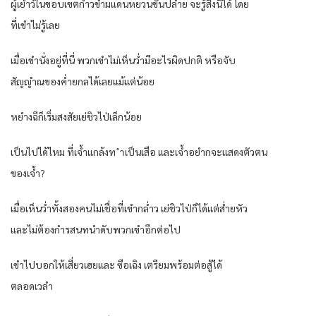
ผู้เยำว์ในขอบเขตก้ำวข้ำมแดนหยวนขั้นปลำย จะรู้สิ่งนี้ได้ โดย
ที่เขำไม่รู้เลย
เมื่อเขำนั่งอยู่ที่นี่ พวกเขำไม่เห็นว่ำมีอะไรผิดปกติ หรือจับ
สัญญำณของค่ำยกลได้เลยแม้แต่น้อย
หยำงฉีก็เริ่มสงสัยเย่ชิวไป่เล็กน้อย
เป็นไปได้ไหม ที่เจ้ำแกล้งท ำเป็นเสือ และเจ้ำอยำกจะแสดงตัวตน
ของเจ้ำ?
เมื่อเห็นว่ำทั้งสองคนไม่เชื่อที่เขำกล่ำว เย่ชิวไป่ก็ได้แต่ส่ำยหัว
และไม่ต้องกำรสนทนำดับพวกเขำอีกต่อไป
เขำไปบอกให้เสี่ยวเฮยและ ซือเฉิง เตรียมพร้อมต่อสู้ได้
ตลอดเวลำ