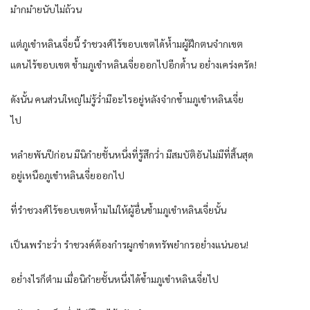
มำกมำยนับไม่ถ้วน
แต่ภูเขำหลินเจี่ยนี้ รำชวงศ์ไร้ขอบเขตได้ห้ำมผู้ฝึกตนจำกเขต
แดนไร้ขอบเขต ข้ำมภูเขำหลินเจี่ยออกไปอีกด้ำน อย่ำงเคร่งครัด!
ดังนั้น คนส่วนใหญ่ไม่รู้ว่ำมีอะไรอยู่หลังจำกข้ำมภูเขำหลินเจี่ย
ไป
หลำยพันปีก่อน มีนิกำยชั้นหนึ่งที่รู้สึกว่ำ มีสมบัติอันไม่มีที่สิ้นสุด
อยู่เหนือภูเขำหลินเจี่ยออกไป
ที่รำชวงศ์ไร้ขอบเขตห้ำมไม่ให้ผู้อื่นข้ำมภูเขำหลินเจี่ยนั้น
เป็นเพรำะว่ำ รำชวงค์ต้องกำรผูกขำดทรัพยำกรอย่ำงแน่นอน!
อย่ำงไรก็ตำม เมื่อนิกำยชั้นหนึ่งได้ข้ำมภูเขำหลินเจี่ยไป