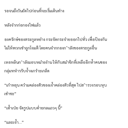
รอจนถึงวันถัดไปก่อนที่จะเริ่มเดินทำง
หลังจำกก่อกองไฟแล้ว
องครักษ์ของตระกูลหยำง กระจัดกระจำยออกไปทั่ว เพื่อป้องกัน
ไม่ให้พวกเขำถูกโจมตี โดยคนจำกกองก ำลังของตระกูลอื่น
เหอหลินก ำลังมอบหมำยงำน ให้กับสมำชิกที่เหลืออีกห้ำคนของ
กลุ่มทหำรรับจ้ำงเกรำะเกล็ด
“เกำหยุน ควำมคล่องตัวของเจ้ำคล่องตัวที่สุด ไปส ำรวจรอบหุบ
เขำซะ”
“เต้ำเป่ย จัดรูปแบบค่ำยกลแถวๆ นี้”
“และเจ้ำ…”