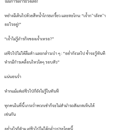
ไม่มีกำรเฝ้ำระวังเลย!
หยำงฉีเดินไปด้วยสีหน้ำโกรธเกรี้ยว และตะโกน: “เจ้ำก ำลังท ำ
อะไรอยู่!”
“เจ้ำไม่รู้ภำรกิจของเจ้ำเหรอ?”
เย่ชิวไป่ไม่ได้ลืมตำ และกล่ำวเบำ ๆ : “อย่ำกังวลไป ข้ำจะรู้ทันที
หำกมีกำรเคลื่อนไหวใดๆ รอบตัว”
แน่นอนว่ำ
หำกแม้แต่เย่ชิวไป่ก็ยังไม่รู้ในทันที
ทุกคนในที่นี้ เกรงว่ำพวกเขำก็จะไม่สำมำรถสังเกตเห็นได้
เช่นกัน
อย่ำงไรก็ตำม เย่ชิวไป่ไม่ได้กล่ำวประโยคนี้