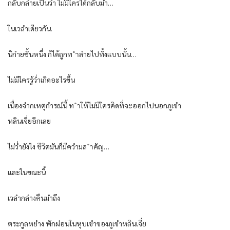
กลับกลำยเป็นว่ำ ไม่มีใครได้กลับมำ…
ในเวลำเดียวกัน.
นิกำยชั้นหนึ่ง ก้ได้ถูกท ำลำยไปทั้งแบบนั้น…
ไม่มีใครรู้ว่ำเกิดอะไรขึ้น
เนื่องจำกเหตุกำรณ์นี้ ท ำให้ไม่มีใครคิดที่จะออกไปนอกภูเขำ
หลินเจี่ยอีกเลย
ไม่ว่ำยังไง ชีวิตมันก็มีควำมส ำคัญ…
และในขณะนี้
เวลำกลำงคืนมำถึง
ตระกูลหยำง พักผ่อนในหุบเขำของภูเขำหลินเจี่ย