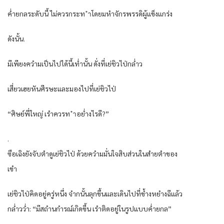
ค่ำยกลระดับนี้ ไม่ควรกระท ำโดยมหำจักรพรรดิผู้แข็งแกร่ง
ดังนั้น.
มีเพียงควำมเป็นไปได้นี้เท่ำนั้น ดั่งที่เย่ชิวไป่กล่ำว
เสี่ยวเฮยหันศีรษะและมองไปที่เย่ชิวไป่
“ศิษย์พี่ใหญ่ เรำควรท ำอย่ำงไรดี?”
.
ซือเฉิงยังจับตำดูเย่ชิวไป่ ด้วยควำมมั่นใจสิบส่วนในสำยตำของ
เขำ
เย่ชิวไป่คิดอยู่ครู่หนึ่ง จำกนั้นลุกขึ้นและเดินไปที่ข้ำงหยำงฉีแล้ว
กล่ำวว่ำ: “มีสถำนกำรณ์เกิดขี้น เรำติดอยู่ในรูปแบบค่ำยกล”