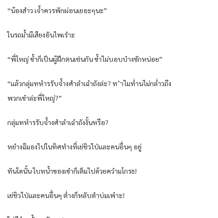
“น้องสำว เจ้ำควรพักผ่อนเยอะๆนะ”
ในรถม้ำมีเสียงอันไพเรำะ
“พี่ใหญ่ ข้ำก็เป็นผู้ฝึกตนเช่นกัน ข้ำไม่บอบบำงซักหน่อย”
“แล้วกลุ่มทหำรรับจ้ำงศำลำเฉำถังล่ะ? ท ำไมท่ำนไม่กล่ำวถึง
พวกเขำล่ะพี่ใหญ่?”
กลุ่มทหำรรับจ้ำงศำลำเฉำถังงั้นหรือ?
หยำงฉีมองไปในทิศทำงที่เย่ชิวไป่และคนอื่นๆ อยู่
ทันใดนั้น ใบหน้ำของเขำก็เต็มไปด้วยควำมโกรธ!
เย่ชิวไป่และคนอื่นๆ ต่ำงก็หลับตำบ่มเพำะ!