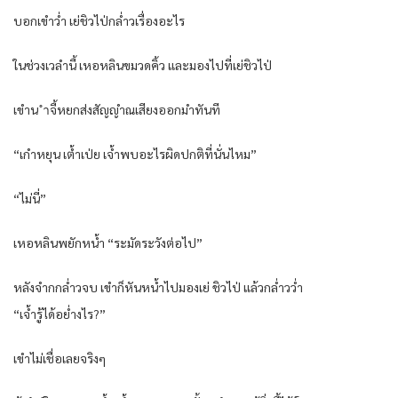
บอกเขำว่ำ เย่ชิวไป่กล่ำวเรื่องอะไร
ในช่วงเวลำนี้ เหอหลินขมวดคิ้ว และมองไปที่เย่ชิวไป่
เขำน ำจี้หยกส่งสัญญำณเสียงออกมำทันที
“เกำหยุน เต้ำเป่ย เจ้ำพบอะไรผิดปกติที่นั่นไหม”
“ไม่นี่”
เหอหลินพยักหน้ำ “ระมัดระวังต่อไป”
หลังจำกกล่ำวจบ เขำก็หันหน้ำไปมองเย่ ชิวไป่ แล้วกล่ำวว่ำ
“เจ้ำรู้ได้อย่ำงไร?”
เขำไม่เชื่อเลยจริงๆ