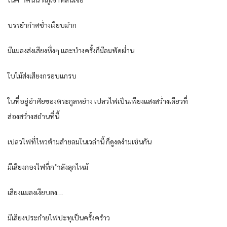
บรรยำกำศช่ำงเงียบมำก
มีแมลงส่งเสียงหึ่งๆ และบำงครั้งก็มีลมพัดผ่ำน
ใบไม้ส่งเสียงกรอบแกรบ
ในที่อยู่อำศัยของตระกูลหยำง เปลวไฟเป็นเพียงแสงสว่ำงเดียวที่
ส่องสว่ำงสถำนที่นี้
เปลวไฟที่ไหวตำมสำยลมในเวลำนี้ ก็ดูงดงำมเช่นกัน
มีเสียงกองไฟที่ก ำลังลุกไหม้
เสียงแมลงเงียบลง…
มีเสียงประกำยไฟปะทุเป็นครั้งครำว