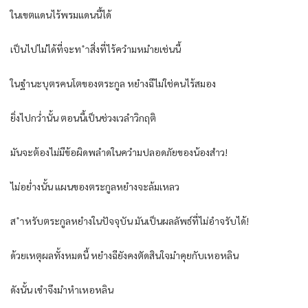
ในเขตแดนไร้พรมแดนนี้ได้
เป็นไปไม่ได้ที่จะท ำสิ่งที่ไร้ควำมหมำยเช่นนี้
ในฐำนะบุตรคนโตของตระกูล หยำงฉีไม่ใช่คนไร้สมอง
ยิ่งไปกว่ำนั้น ตอนนี้เป็นช่วงเวลำวิกฤติ
มันจะต้องไม่มีข้อผิดพลำดในควำมปลอดภัยของน้องสำว!
ไม่อย่ำงนั้น แผนของตระกูลหยำงจะล้มเหลว
ส ำหรับตระกูลหยำงในปัจจุบัน มันเป็นผลลัพธ์ที่ไม่อำจรับได้!
ด้วยเหตุผลทั้งหมดนี้ หยำงฉียังคงตัดสินใจมำคุยกับเหอหลิน
ดังนั้น เขำจึงมำหำเหอหลิน