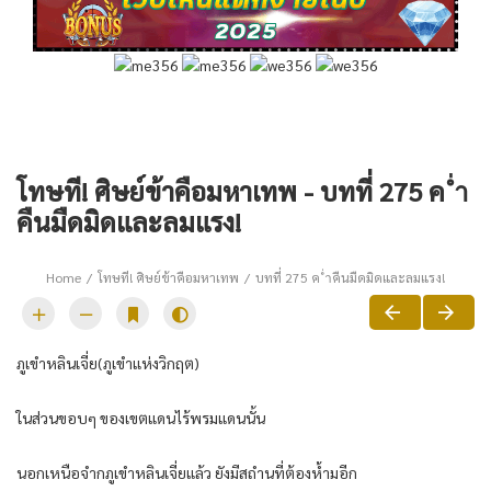
โทษที! ศิษย์ข้าคือมหาเทพ - บทที่ 275 ค ่ำ
คืนมืดมิดและลมแรง!
Home
โทษที! ศิษย์ข้าคือมหาเทพ
บทที่ 275 ค ่ำคืนมืดมิดและลมแรง!
ภูเขำหลินเจี่ย(ภูเขำแห่งวิกฤต)
ในส่วนขอบๆ ของเขตแดนไร้พรมแดนนั้น
นอกเหนือจำกภูเขำหลินเจี่ยแล้ว ยังมีสถำนที่ต้องห้ำมอีก