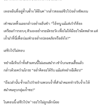
เหอหลินที่อยู่ด้ำนข้ำง ได้ยินค ำกล่ำวของเย่ชิวไป่อย่ำงชัดเจน
เขำขมวดคิ้วและกล่ำวอย่ำงเย็นชำ: “ไอ้หนู แม้แต่เรำก็ต้อง
เตรียมกำรรอบๆ ตัวเองอย่ำงระมัดระวัง เพื่อไม่ให้มีอะไรผิดพลำด แต่
เจ้ำมำที่นี่เพื่อบ่มเพำะอย่ำงปลอดภัยหรือยังไง?”
เย่ชิวไป่ไม่ตอบ
หยำงฉีเห็นว่ำทั้งสำมคนนี้ไม่แยแสมำก เขำโบกแขนเสื้อแล้ว
กล่ำวด้วยควำมโกรธ “อย่ำคิดจะได้รับ แม้แต่หยำงฉีเดียว!”
“ถึงเวลำนั้น ข้ำจะไปรำยงำนพวกเจ้ำที่สำมำคมทหำรรับจ้ำง ให้
สมำคมยุบกลุ่มเจ้ำซะ!”
ในตอนนี้ เย่ชิวไป่ท ำอะไรไม่ถูกเล็กน้อย