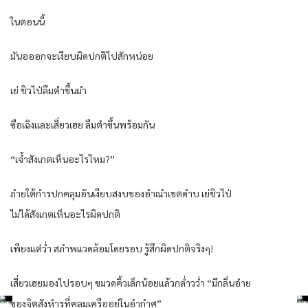
ในตอนนี้
มันอออกจะเงียบผิดปกติไปสักหน่อย
เย่ ชิวไป่ลืมตำขึ้นมำ
ซือเฉิงและเสี่ยวเฮย ลืมตำขึ้นพร้อมกัน
“เจ้ำสังเกตเห็นอะไรไหม?”
ภำยใต้กำรปกคลุมอันเงียบสงบของอำณำเขตดำบ เย่ชิวไป่
ไม่ได้สังเกตเห็นอะไรผิดปกติ
เพียงแต่ว่ำ สภำพแวดล้อมโดยรอบ รู้สึกผิดปกติจริงๆ!
เสี่ยวเฮยมองไปรอบๆ ขมวดคิ้วเล็กน้อยแล้วกล่ำวว่ำ “มีกลิ่นอำย
ของจิตสังหำรที่คลุมเครืออยู่ในอำกำศ”