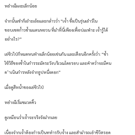
หยำงฉีผงะเล็กน้อย
จำกนั้นเขำก็เยำะเย้ยและกล่ำวว่ำ “เจ้ำ ซึ่งเป็นรุ่นเยำว์ใน
ขอบเขตก้ำวข้ำมแดนหยวน ที่มำที่นี่เพียงเพื่อบ่มเพำะ เจ้ำรู้ได้
อย่ำงไร?”
เย่ชิวไป่ก็หมดหนทำงเล็กน้อยเช่นกัน และเตือนอีกครั้งว่ำ: “ข้ำ
ใช้วิธีของข้ำในกำรระมัดระวังบริเวณโดยรอบ และคำดว่ำจะมีคน
ด ำเนินกำรหลังจำกธูปหนึ่งดอก”
เมื่อดูสีหน้ำของเย่ชิวไป่
หยำงฉีเริ่มขมวดคิ้ว
ดูเหมือนว่ำเจ้ำจะจริงจังมำกเลย
เนื่องจำกเจ้ำต้องกำรเป็นทหำรรับจ้ำง และสำมำรถเอำชีวิตรอด