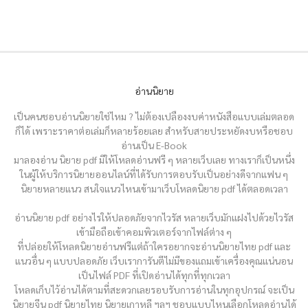
อ่านนิยาย
เป็นคนชอบอ่านนิยายใช่ไหม ? ไม่ต้องเปลืองงบค่าหนังสือแบบเล่มตลอด
ก็ได้ เพราะราคาต่อเล่มก็หลายร้อยเลย สำหรับสายประหยัดงบหรือชอบ
อ่านเป็น E-Book
มาลองอ่าน นิยาย pdf มีให้โหลดอ่านฟรี ๆ หลายเว็บเลย ทางเราก็เป็นหนึ่ง
ในผู้ให้บริการนิยายออนไลน์ที่ได้รับการตอบรับเป็นอย่างดีจากแฟน ๆ
นิยายหลายแนว สนใจแนวไหนเข้ามาเว็บโหลดนิยาย pdf ได้ตลอดเวลา
อ่านนิยาย pdf อย่างไรให้ปลอดภัยจากไวรัส หลายเว็บมักแฝงไปด้วยไวรัส
เข้ามือถือเข้าคอมพิวเตอร์จากไฟล์ต่าง ๆ
ที่ปล่อยให้โหลดนิยายอ่านฟรีแต่ถ้าใครอยากจะอ่านนิยายไทย pdf และ
แนวอื่น ๆ แบบปลอดภัย เว็บเราการันตีไม่มีของแถมเข้าเครื่องคุณแน่นอน
เป็นไฟล์ PDF ที่เปิดอ่านได้ทุกที่ทุกเวลา
โหลดเก็บไว้อ่านได้ตามที่สะดวกเลยรอบรับการอ่านในทุกอุปกรณ์ จะเป็น
นิยายจีน pdf นิยายไทย นิยายเกาหลี ฯลฯ ชอบแบบไหนเลือกโหลดอ่านได้