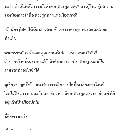
นะว่า ท่านไม่กลัวการแก้แค้นของตระกูล หลง? ท่านรู้ไหม คู่แต่งงาน
ของน้องสาวข้าคือ ตระกูลหลงแห่งเมืองหลงฉี”
“ถ้าผู้อาวุโสทำให้น้องสาวตาย ข้าเกรงว่าตระกูลหลงจะไม่ปล่อย
ท่านไป”
ชายชราพยักหน้าและพูดอย่างจริงจัง: “ตระกูลหลง? มันก็
ลำบากจริงๆนั่นแหละ แต่ถ้าข้าต้องการจากไป ตระกูลหลงก็ไม่
สามารถทำอะไรข้าได้”
ผู้เชี่ยวชาญครึ่งก้าวมหาจักรพรรดิ ตราบใดที่เขาต้องการวิ่งหนี
โดยไม่ต้องการปะทะกับมหาจักรพรรดิของตระกูลหลง เขาย่อมทำได้
อยู่แล้วเป็นเรื่องปกติ!
นี่คือความจริง!