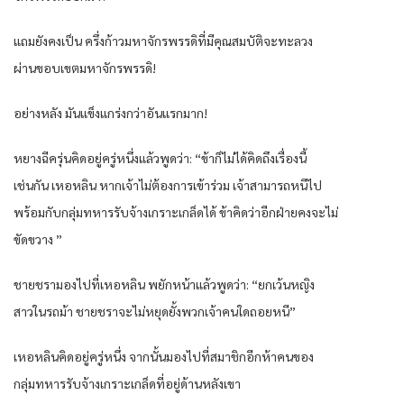
แถมยังคงเป็น ครึ่งก้าวมหาจักรพรรดิที่มีคุณสมบัติจะทะลวง
ผ่านขอบเขตมหาจักรพรรดิ!
อย่างหลัง มันแข็งแกร่งกว่าอันแรกมาก!
หยางฉีครุ่นคิดอยู่ครู่หนึ่งแล้วพูดว่า: “ข้าก็ไม่ได้คิดถึงเรื่องนี้
เช่นกัน เหอหลิน หากเจ้าไม่ต้องการเข้าร่วม เจ้าสามารถหนีไป
พร้อมกับกลุ่มทหารรับจ้างเกราะเกล็ดได้ ข้าคิดว่าอีกฝ่ายคงจะไม่
ขัดขวาง ”
ชายชรามองไปที่เหอหลิน พยักหน้าแล้วพูดว่า: “ยกเว้นหญิง
สาวในรถม้า ชายชราจะไม่หยุดยั้งพวกเจ้าคนใดถอยหนี”
เหอหลินคิดอยู่ครู่หนึ่ง จากนั้นมองไปที่สมาชิกอีกห้าคนของ
กลุ่มทหารรับจ้างเกราะเกล็ดที่อยู่ด้านหลังเขา