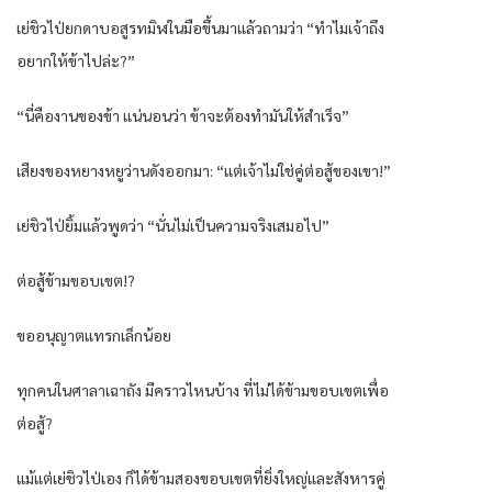
เย่ชิวไป่ยกดาบอสูรทมิฬในมือขึ้นมาแล้วถามว่า “ทำไมเจ้าถึง
อยากให้ข้าไปล่ะ?”
“นี่คืองานของข้า แน่นอนว่า ข้าจะต้องทำมันให้สำเร็จ”
เสียงของหยางหยูว่านดังออกมา: “แต่เจ้าไม่ใช่คู่ต่อสู้ของเขา!”
เย่ชิวไป่ยิ้มแล้วพูดว่า “นั่นไม่เป็นความจริงเสมอไป”
ต่อสู้ข้ามขอบเขต!?
ขออนุญาตแทรกเล็กน้อย
ทุกคนในศาลาเฉาถัง มีคราวไหนบ้าง ที่ไม่ได้ข้ามขอบเขตเพื่อ
ต่อสู้?
แม้แต่เย่ชิวไป่เอง ก็ได้ข้ามสองขอบเขตที่ยิ่งใหญ่และสังหารคู่