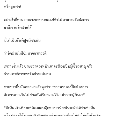
หรือสูงกว่า!
อย่างไรก็ตาม อาณาเขตดาบของเย่ชิวไป่ สามารถสัมผัสการ
มาถึงของอีกฝ่ายได้
นั่นก็เป็นข้อพิสูจน์เช่นกัน
ว่าอีกฝ่ายไม่ใช่มหาจักรพรรดิ!
เพราะงั้นแล้ว ชายชราตรงหน้าเขาจะต้องเป็นผู้เชีี่ยวชาญครึ่ง
ก้าวมหาจักรพพรดิอย่างแน่นอน
ชายชรายื่นมือออกมาแล้วพูดว่า: “ชายชราคนนี้ไม่ต้องการ
สังหารมากเกินไป ข้าแค่ได้รับความไว้วางใจจากผู้อื่นมา”
“ดังนั้น เจ้าเพียงแค่ต้องมอบตุ๊กตาสาวน้อยในรถม้าให้ข้าเท่านั้น
หรือปล่อยให้นางฆ่าตัวตายซะ แล้วชายชราก็จะไม่ทำให้เจ้าต้องอับ