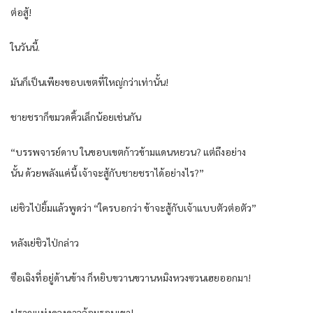
ต่อสู้!
ในวันนี้.
มันก็เป็นเพียงขอบเขตที่ใหญ่กว่าเท่านั้น!
ชายชราก็ขมวดคิ้วเล็กน้อยเช่นกัน
“บรรพจารย์ดาบ ในขอบเขตก้าวข้ามแดนหยวน? แต่ถึงอย่าง
นั้น ด้วยพลังแค่นี้ เจ้าจะสู้กับชายชราได้อย่างไร?”
เย่ชิวไป่ยิ้มแล้วพูดว่า “ใครบอกว่า ข้าจะสู้กับเจ้าแบบตัวต่อตัว”
หลังเย่ชิวไป่กล่าว
ซือเฉิงที่อยู่ด้านข้าง ก็หยิบขวานขวานหมิงหวงซวนเฮยออกมา!
ปราณแห่งดวงดาวล้อมรอบเขา!