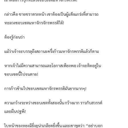
กล่าวคือ ชายชราตรงหน้า เขาต้องเป็นผู้แข็งแกร่งที่สามารถ
ทะลวงขอบเขตมหาจักรจักรพรรดิได้!
ต้องรู้ก่อนว่า
แม้ว่าเจ้าจะบรรลุถึงสถานะครึ่งก้าวมหาจักรพรรดิแล้วก็ตาม
หากเจ้าไม่มีความสามารถและโอกาสเพียงพอ เจ้าจะติดอยู่ใน
ขอบเขตนี้ไปจนตาย!
การก้าวข้ามไปขอบเขตมหาจักรพรรดิมันยากมากๆ!
ความกว้างระหว่างขอบเขตทั้งสองนั้น กว้างมาก ราวกับสวรรค์
และผืนปฐพี!
ใบหน้าของหยงฉียิ่งดูน่าเกลียดยิ่งขึ้น และเขาพูดว่า: “อย่าบอก