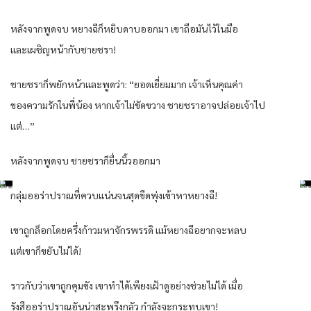
หลังจากพูดจบ หยางฉีก็หยิบดาบออกมา เขาถือมันไว้ในมือ
และเผชิญหน้ากับชายชรา!
ชายชราก็พยักหน้าและพูดว่า: “ยอดเยี่ยมมาก เจ้าเห็นคุณค่า
ของความรักในพี่น้อง หากเจ้าไม่ขัดขวาง ชายชราอาจปล่อยเจ้าไป
แต่…”
หลังจากพูดจบ ชายชราก็ยื่นนิ้วออกมา
กลุ่มออร่าปราณที่ควบแน่นจนสุดขีดพุ่งเข้าหาหยางฉี!
เขาถูกล็อกโดยครึ่งก้าวมหาจักรพรรดิ แม้หยางฉีอยากจะหลบ
แต่เขาก็ขยับไม่ได้!
ราวกับว่าเขาถูกคุมขัง เขาทำได้เพียงเฝ้าดูอย่างช่วยไม่ได้ เมื่อ
รังสีออร่าปราณอันน่าสะพรึงกลัว กำลังจะกระทบเขา!