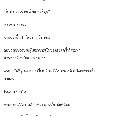
“ข้าหวังว่า เจ้าจะมีพลังดั่งที่คุย”
หลังคำกล่าวจบ
ชายชรายื่นฝ่ามือออกพร้อมกัน!
ลมปราณของชายผู้เชี่ยวชาญ ในขอบเขตครึ่งก้าวมหา
จักรพรรดิระเบิดอย่างรุนแรง!
แรงกดดันที่รุนแรงอย่างยิ่ง เคลื่อนตัวไปทางเย่ชิวไป่และพวกทั้ง
สามคน!
ในเวลาเดียวกัน.
ชายชราไม่มีความตั้งใจที่จะออมมือแม้แต่น้อย