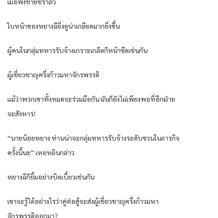
เมื่อฟังชายชราล้ว
ใบหน้าของหยางฉียิ่งดูน่าเกลียดมากยิ่งขึ้น
ผู้คนในกลุ่มทหารรับจ้างเกราะเกล็ดก็หน้าซีดเช่นกัน
ผู้เชี่ยวชาญครึ่งก้าวมหาจักรพรรดิ
แม้ว่าพวกเขาทั้งหมดจะร่วมมือกัน มันก็ยังไม่เพียงพอที่อีกฝ่าย
จะสังหาร!
“นายน้อยหยาง ท่านน่าจะกลุ่มทหารรับจ้างระดับซวนในภารกิจ
ครั้งนี้นะ” เหอหลินกล่าว
หยางฉีก็ยิ้มอย่างบิดเบี้ยวเช่นกัน
เขาจะรู้ได้อย่างไรว่าคู่ต่อสู้จะส่งผู้เชี่ยวชาญครึ่งก้าวมหา
จักรพรรดิออกมา?