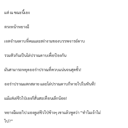
แต่ ณ ขณะนี้เอง
ตรงหน้าหยางฉี
เจตจำนงดาบที่คมและสง่างามของบรรพจารย์ดาบ
รวมตัวกันเป็นโล่ปราณดาบเพื่อป้องกัน
มันสามารถหยุดออร่าปราณที่ควบแน่นจนสุดขั้ว!
ออร่าปราณแตกสลาย และโล่ปราณดาบก็หายไปในทันที!
แม้แต่เย่ชิวไป่เองก็สั่นสะเทือนเล็กน้อย!
หยางฉีผงะไป มองดูเย่ชิวไป่ข้างๆ เขาแล้วพูดว่า “ทำไมเจ้าไม่
ไป?”