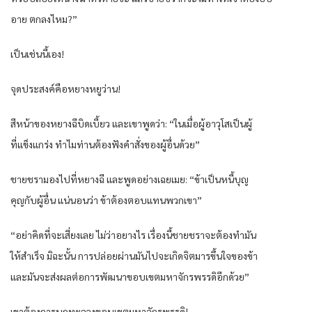
อาย ตกลงไหม?”
เป็นเช่นนี้เอง!
จุดประสงค์คือหยางหยูว่าน!
สีหน้าของหยางฉีบิดเบี้ยว และเขาพูดว่า: “ในเมื่อผู้อาวุโสเป็นผู้
ที่แข็งแกร่ง ทำไมท่านต้องฟังคำสั่งของผู้อื่นด้วย”
ชายชรามองไปที่หยางฉี และพูดอย่างเฉยเมย: “ข้าเป็นหนี้บุญ
คุญกับผู้อื่น แน่นอนว่า ข้าต้องตอบแทนพวกเขา”
“อย่าคิดที่จะเสี่ยงเลย ไม่ว่าอยางไร เรื่องนี้ชายชราจะต้องทำมัน
ให้สำเร็จ มิฉะนั้น การปล่อยผ่านมันไปจะเกิดจิตมารขึ้นใจของข้า
และมันจะส่งผลต่อการพัฒนาขอบเขตมหาจักรพรรดิอีกด้วย”
เขาต้องการบุกทะลวงขอบเขตมหาจักรพรรดิ!