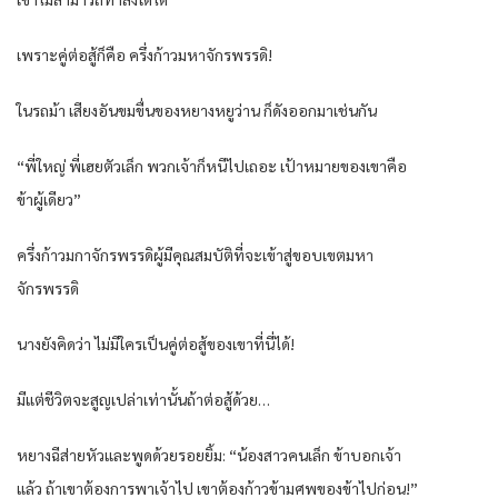
เพราะคู่ต่อสู้ก็คือ ครึ่งก้าวมหาจักรพรรดิ!
ในรถม้า เสียงอันขมขื่นของหยางหยูว่าน ก็ดังออกมาเช่นกัน
“พี่ใหญ่ พี่เฮยตัวเล็ก พวกเจ้าก็หนีไปเถอะ เป้าหมายของเขาคือ
ข้าผู้เดียว”
ครึ่งก้าวมกาจักรพรรดิผู้มีคุณสมบัติที่จะเข้าสู่ขอบเขตมหา
จักรพรรดิ
นางยังคิดว่า ไม่มีใครเป็นคู่ต่อสู้ของเขาที่นี่ได้!
มีแต่ชีวิตจะสูญเปล่าเท่านั้นถ้าต่อสู้ด้วย…
หยางฉีส่ายหัวและพูดด้วยรอยยิ้ม: “น้องสาวคนเล็ก ข้าบอกเจ้า
แล้ว ถ้าเขาต้องการพาเจ้าไป เขาต้องก้าวข้ามศพของข้าไปก่อน!”