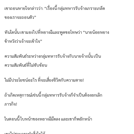
เขาถอนหายใจกล่าวว่า: “เรื่องนี้ กลุ่มทหารรับจ้างเกราะเกล็ด
ของเราจะถอนตัว”
ทันใดนั้น เขามองไปที่หยางฉีและพูดขอโทษว่า “นายน้อยหยาง
ข้าหวังว่าเจ้าจะเข้าใจ”
ความสัมพันธ์ระหว่างกลุ่มทหารรับจ้างกับนายจ้างนั้น เป็น
ความสัมพันธ์ที่ไม่ซับซ้อน
ไม่มีประโยชน์อะไร ที่จะเสี่ยงชีวิตกับความตาย!
ถ้าเกิดเหตุการณ์เช่นนี้ กลุ่มทหารรับจ้างก็จำเป็นต้องยกเลิก
ภารกิจ!
ในตอนนี้ ใบหน้าของหยางฉีมืดลง และเขาก็พยักหน้า
เขาไม่สามารถทำสิ่งใดได้