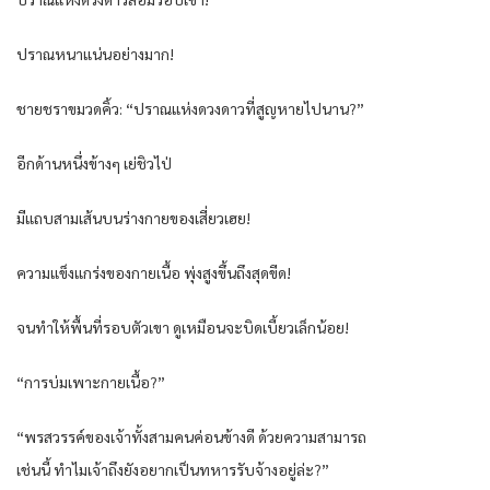
ปราณหนาแน่นอย่างมาก!
ชายชราขมวดคิ้ว: “ปราณแห่งดวงดาวที่สูญหายไปนาน?”
อีกด้านหนึ่งข้างๆ เย่ชิวไป่
มีแถบสามเส้นบนร่างกายของเสี่ยวเฮย!
ความแข็งแกร่งของกายเนื้อ พุ่งสูงขึ้นถึงสุดขีด!
จนทำให้พื้นที่รอบตัวเขา ดูเหมือนจะบิดเบี้ยวเล็กน้อย!
“การบ่มเพาะกายเนื้อ?”
“พรสวรรค์ของเจ้าทั้งสามคนค่อนข้างดี ด้วยความสามารถ
เช่นนี้ ทำไมเจ้าถึงยังอยากเป็นทหารรับจ้างอยู่ล่ะ?”