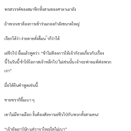
พรสวรรค์ของสมาชิกทั้งสามของศาลาเฉาถัง
ถ้าพวกเขาต้องการเข้าร่วมกองกำลังขนาดใหญ่
เรียกได้ว่า ง่ายดายดั่งดื่มน ้าก็ว่าได้
เย่ชิวไป่ ยิ้มแล้วพูดว่า: “ข้าไม่ต้องการให้เจ้ากังวลเกี่ยวกับเรื่อง
นี้ ในวันนี้ ข้าให้โอกาสเจ้าหลีกไป ไม่เช่นนั้น เจ้าจะพ่ายแพ้ต่อพวก
เรา”
มื่อได้ยินคำพูดเช่นนี้
ชายชราก็ยิ้มเบา ๆ
เขาไม่มีทางเลือก งั้นต้องสังหารเย่ชิวไป่กับพวกทั้งสามคน!
“เจ้ายังเยาว์นัก แต่วาจาใหญ่โตไม่เบา”