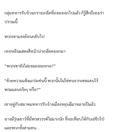
กลุ่มทหารรับจ้างเกราะเกล็ดที่ถอยออกไปแล้ว ก็รู้สึกถึงออร่า
ปราณนี้
พวกเขามองย้อนกลับไป
เหอหลินแสดงสีหน้าน่าเกลียดออกมา
“พวกเขายังไม่ยอมถอยเหรอ?”
“ด้วยความแข็งแกร่งเช่นนี้ พวกนั้นไม่ใช่คนจากเขตแดนไร้
พรมแดนจริงๆ หรือ?”
เขาอยู่กับสมาคมทหารรับจ้างเมืองหยุนฉีมาหลายปีแล้ว
อาจมีรุ่นเยาว์ที่มีพรสวรรค์ไม่มากนัก ที่จะเทียบได้กับเย่ชิวไป่
และพวกทั้งสามคน…