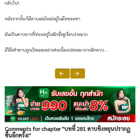
กลับไป!
หลังจากนั้น ก็มีดาบเล่มใหม่อยู่ในมือของเขา
มันเป็นดาบยาวที่ซ่อนอยู่ในฝักซึ่งดูเรียบง่ายมาก
มีวิถีเต๋าดาบถูกเปิดเผยอย่างต่อเนื่องปล่อยมาจากฝักดาบ…
Comments for chapter "บทที่ 281 ดาบชิงหยุนปรากฏ
ขึ้นอีกครั้ง!"