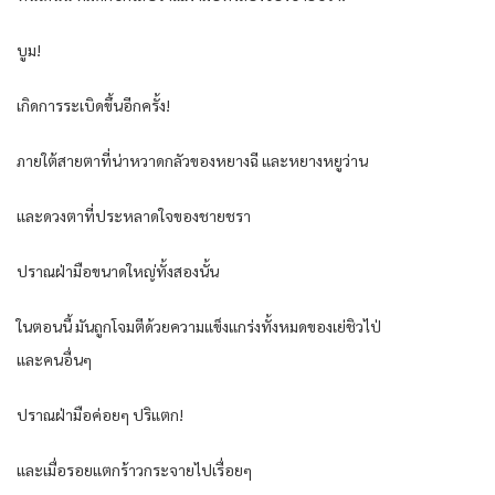
บูม!
เกิดการระเบิดขึ้นอีกครั้ง!
ภายใต้สายตาที่น่าหวาดกลัวของหยางฉี และหยางหยูว่าน
และดวงตาที่ประหลาดใจของชายชรา
ปราณฝ่ามือขนาดใหญ่ทั้งสองนั้น
ในตอนนี้ มันถูกโจมตีด้วยความแข็งแกร่งทั้งหมดของเย่ชิวไป่
และคนอื่นๆ
ปราณฝ่ามือค่อยๆ ปริแตก!
และเมื่อรอยแตกร้าวกระจายไปเรื่อยๆ