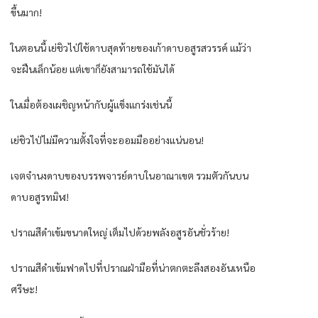
ขึ้นมาก!
ในตอนนี้ เย่ชิวไป่ใช้ดาบสุดท้ายของเก้าดาบอสูรสวรรค์ แม้ว่า
จะฝืนเล็กน้อย แต่เขาก็ยังสามารถใช้มันได้
ในเมื่อต้องเผชิญหน้ากับผู้แข็งแกร่งเช่นนี้
เย่ชิวไป่ไม่มีความตั้งใจที่จะออมมืออย่างแน่นอน!
เจตจำนงดาบของบรรพจารย์ดาบในอาณาเขต รวมตัวกันบน
ดาบอสูรทมิฬ!
ปราณสีดำเข้มขนาดใหญ่ เต็มไปด้วยพลังอสูรอันชั่วร้าย!
ปราณสีดำเข้มฟาดไปที่ปราณฝ่ามือที่น่าตกตะลึงสองอันเหนือ
ศรีษะ!