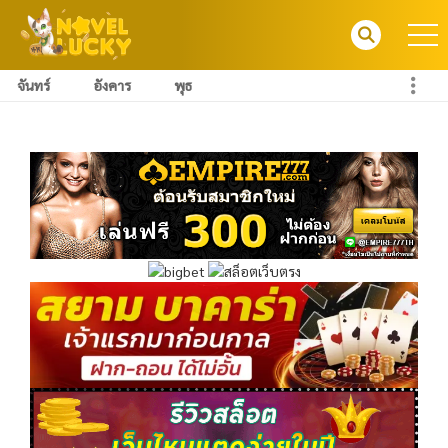
จันทร์
อังคาร
พุธ