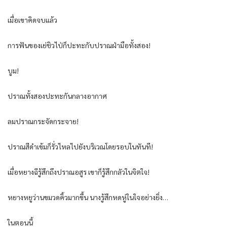
เมื่อเขาคิดจบแล้ว
การฟันของเย่ชิวไป่ก็ปะทะกับปราณฝ่ามือทั้งสอง!
บูม!
ปราณทั้งสองปะทะกันกลางอากาศ
ลมปราณกระจัดกระจาย!
ปราณสีดำเข้มก็รั่วไหลไปยังบริเวณโดยรอบในทันที!
เมื่อหยางฉีรู้สึกถึงปราณอสูร เขาก็รู้สึกกลัวในจิตใจ!
หยางหยูว่านขมวดคิ้วมากขึ้น นางรู้สึกหดหู่ในใจอย่างยิ่ง…
ในตอนนี้