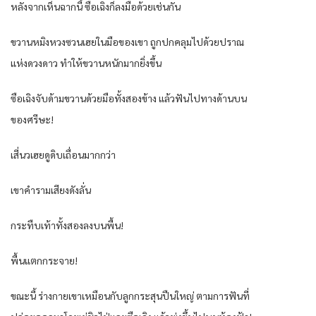
หลังจากเห็นฉากนี้ ซือเฉิงก็ลงมือด้วยเช่นกัน
ขวานหมิงหวงซวนเฮยในมือของเขา ถูกปกคลุมไปด้วยปราณ
แห่งดวงดาว ทำให้ขวานหนักมากยิ่งขึ้น
ซือเฉิงจับด้ามขวานด้วยมือทั้งสองข้าง แล้วฟันไปทางด้านบน
ของศรีษะ!
เสี่นวเฮยดูดิบเถื่อนมากกว่า
เขาคำรามเสียงดังลั่น
กระทืบเท้าทั้งสองลงบนพื้น!
พื้นแตกกระจาย!
ขณะนี้ ร่างกายเขาเหมือนกับลูกกระสุนปืนใหญ่ ตามการฟันที่