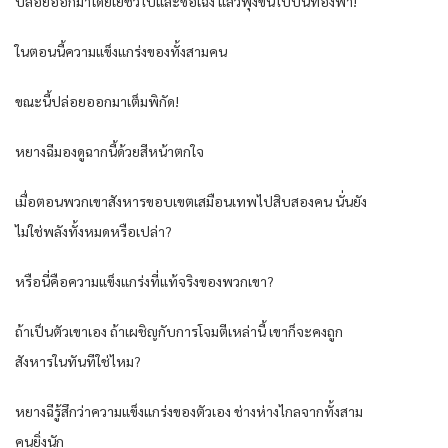
ปล่อยออกมาโดยเย่ชิวไป่และซือเฉิง แล้วพุ่งขึ้นไปบนท้องฟ้า!
ในตอนนี้ความแข็งแกร่งของทั้งสามคน
ขณะนี้ปล่อยออกมาเต็มพิกัด!
หยางฉีมองดูฉากนี้ด้วยสีหน้าตกใจ
เมื่อตอนพวกเขาสังหารขอบเขตเสมือนเทพไปสิบสองคน นั่นยัง
ไม่ใช่พลังทั้งหมดหรือเปล่า?
หรือนี่คือความแข็งแกร่งที่แท้จริงของพวกเขา?
ถ้าเป็นตัวเขาเอง ถ้าเผชิญกับการโจมตีเหล่านี้ เขาก็จะคงถูก
สังหารในทันทีใช่ไหม?
หยางฉีรู้สึกว่าความแข็งแกร่งของตัวเอง ช่างห่างไกลจากทั้งสาม
คนยิ่งนัก