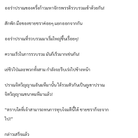
ออร่าปราณของครึ่งก้าวมหาจักรพรรดิรวบรวมเข้าด้วยกัน!
สักพัก มือของชายชราค่อยๆ แยกออกจากกัน
ออร่าปราณที่รวบรวมมาเริ่มใหญ่ขึ้นเรื่อยๆ!
ความเร็วในการรวบรวม มันก็เร็วมากเช่นกัน!
เย่ชิวไป่และพวกทั้งสาม กำลังจะรีบเร่งไปข้างหน้า
ปราณจิตวิญญาณอันมหึมานั้น ได้รวมตัวกันเป็นภูเขาปราณ
จิตวิญญาณขนาดมหึมาแล้ว!
“ตราบใดที่เจ้าสามารถทนการทุบโจมตีนี้ได้ ชายชราก็จะจาก
ไป!”
กล่าวเสร็จแล้ว