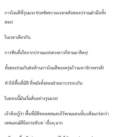
การโจมตีที่รุนแรง ช่วยขัดขวางแรงกดดันของปราณฝ่ามือทั้ง
สอง!
ในเวลาเดียวกัน.
การฟันที่เกิดจากปราณแห่งดวงดาวก็ตามมาติดๆ!
ทั้งสองร่วมกันต่อต้านการโจมตีของครุ่งก้าวมหาจักรพรรดิ!
ทำให้พื้นที่มิติ ที่พลังทั้งสองฝ่ายมาบรรจบกัน
ในตอนนี้มันเริ่มสั่นอย่างรุนแรง!
เจ้าต้องรู้ว่า พื้นที่มิติของเขตแดนไร้พรมแดนนั้น แข็งแกร่งกว่า
เขตแดนมิติโลกระดับต ่าอื่นๆ มาก