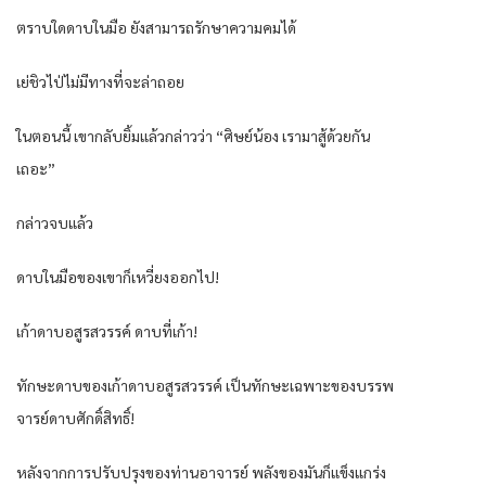
ตราบใดดาบในมือ ยังสามารถรักษาความคมได้
เย่ชิวไป่ไม่มีทางที่จะล่าถอย
ในตอนนี้ เขากลับยิ้มแล้วกล่าวว่า “ศิษย์น้อง เรามาสู้ด้วยกัน
เถอะ”
กล่าวจบแล้ว
ดาบในมือของเขาก็เหวี่ยงออกไป!
เก้าดาบอสูรสวรรค์ ดาบที่เก้า!
ทักษะดาบของเก้าดาบอสูรสวรรค์ เป็นทักษะเฉพาะของบรรพ
จารย์ดาบศักดิ์สิทธิ์!
หลังจากการปรับปรุงของท่านอาจารย์ พลังของมันก็แข็งแกร่ง