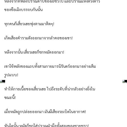
หลังจากที่พลังปราณดาบของเย่ชิวไป่ และปราณแห่งดวงดาว
ของซือเฉิงบรรจบกันนั้น
ทุกคนก็เสี่ยวเฮยพุ่งตามมาติดๆ!
เกิดเสียงคำรามดังออกมาจากลำคอของเขา!
หลีงจากนั้น เสี่ยวเฮยก็ชกหมัดออกมา!
เขาใช้พลังของแถบทั้งสามกายมารนิรันดร์ออกมาอย่างเต็ม
รูปแบบ!
ทำให้กายเนื้อของเสี่ยวเฮย ไปถึงระดับที่น่ากลัวอย่างยิ่งใน
ขณะนี้!
เมื่อหมัดถูกปล่อยออกมา มันมีเสียงระเบิดในอากาศ!
ทันใดนั้น หมัดก็ชกใส่ปราณฝ่ามือทั้งสองของชายชรา!