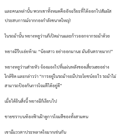
และคนเหล่านั้น พวกเขาทั้งหมดคืออัจฉริยะที่ได้ออกไปสัมผัส
ประสบการณ์จากกองกำลังขนาดใหญ่!
ในรถม้านั้น หยางหยูว่านก็เปิดม่านและก้าวออกจากรถม้าด้วย
หยางฉีรีบเอ่ยห้าม: “น้องสาว อย่าออกมานะ มันอันตรายมาก!”
หยางหยูว่านส่ายหัว จ้องมองไปที่แผ่นหลังของเสี่ยวเฮยอย่าง
ใกล้ชิด และกล่าวว่า “การอยู่ในรถม้าจะมีประโยชน์อะไร รถม้าไม่
สามารถป้องกันการโจมตีได้อยู่ดี”
เมื่อได้ยินสิ่งนี้ หยางฉีก็เงียบไป
ชายชราบนท้องฟ้าเฝ้าดูการโจมตีของทั้งสามคน
เขามีแววตาประหลาดใจมากเช่นกัน