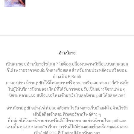
อ่านนิยาย
เป็นคนชอบอ่านนิยายใช่ไหม ? ไม่ต้องเปลืองงบค่าหนังสือแบบเล่มตลอด
ก็ได้ เพราะราคาต่อเล่มก็หลายร้อยเลย สำหรับสายประหยัดงบหรือชอบ
อ่านเป็น E-Book
มาลองอ่าน นิยาย pdf มีให้โหลดอ่านฟรี ๆ หลายเว็บเลย ทางเราก็เป็นหนึ่ง
ในผู้ให้บริการนิยายออนไลน์ที่ได้รับการตอบรับเป็นอย่างดีจากแฟน ๆ
นิยายหลายแนว สนใจแนวไหนเข้ามาเว็บโหลดนิยาย pdf ได้ตลอดเวลา
อ่านนิยาย pdf อย่างไรให้ปลอดภัยจากไวรัส หลายเว็บมักแฝงไปด้วยไวรัส
เข้ามือถือเข้าคอมพิวเตอร์จากไฟล์ต่าง ๆ
ที่ปล่อยให้โหลดนิยายอ่านฟรีแต่ถ้าใครอยากจะอ่านนิยายไทย pdf และ
แนวอื่น ๆ แบบปลอดภัย เว็บเราการันตีไม่มีของแถมเข้าเครื่องคุณแน่นอน
เป็นไฟล์ PDF ที่เปิดอ่านได้ทุกที่ทุกเวลา