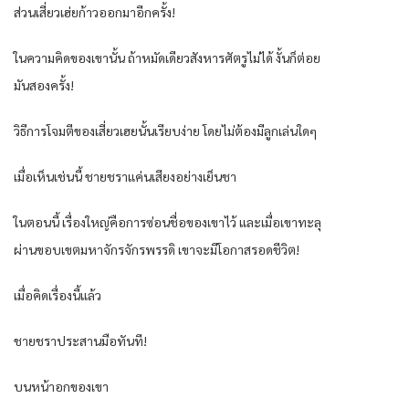
ส่วนเสี่ยวเฮ่ยก้าวออกมาอีกครั้ง!
ในความคิดของเขานั้น ถ้าหมัดเดียวสังหารศัตรูไม่ได้ งั้นก็ต่อย
มันสองครั้ง!
วิธีการโจมตีของเสี่ยวเฮยนั้นเรียบง่าย โดยไม่ต้องมีลูกเล่นใดๆ
เมื่อเห็นเช่นนี้ ชายชราแค่นเสียงอย่างเย็นชา
ในตอนนี้ เรื่องใหญ่คือการซ่อนชื่อของเขาไว้ และเมื่อเขาทะลุ
ผ่านขอบเขตมหาจักรจักรพรรดิ เขาจะมีโอกาสรอดชีวิต!
เมื่อคิดเรื่องนี้แล้ว
ชายชราประสานมือทันที!
บนหน้าอกของเขา