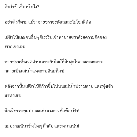
คิดว่าข้าเชื่อหรือไง?
อย่างไรก็ตาม แม้ว่าชายชราจะลังเลและไม่โจมตีต่อ
เย่ชิวไป่และคนอื่นๆ ก็เร่งรีบเข้าหาชายชราด้วยความคิดของ
พวกเขาเอง!
ชายชราเห็นเจตจำนงดาบอันไม่มีที่สิ้นสุดในอาณาเขตดาบ
กลายเป็นแม่น ้าแห่งดาบอันมหึมา!
หลังจากนั้น เย่ชิวไป่ก็ก้าวขึ้นไปบนแม่น ้าปราณดาบ และพุ่งเข้า
มาหาเขา!
ซือเฉิงควบคุมปราณแห่งดวงดาวทั่วท้องฟ้า!
ลมปราณนั้นกว้างใหญ่ ลึกลับ และหนาแน่น!