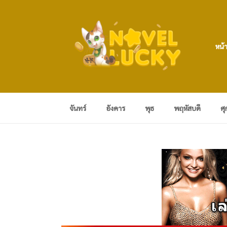
หน้
จันทร์
อังคาร
พุธ
พฤหัสบดี
ศุ