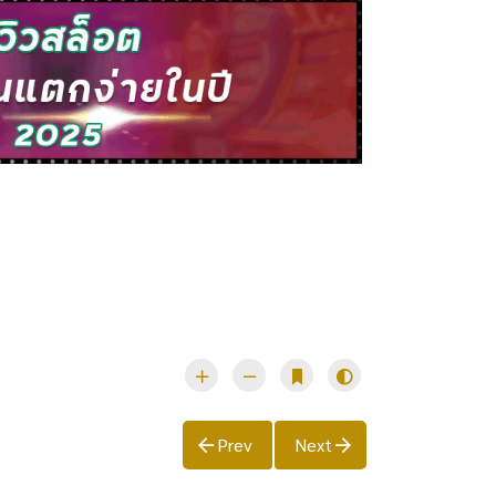
Prev
Next