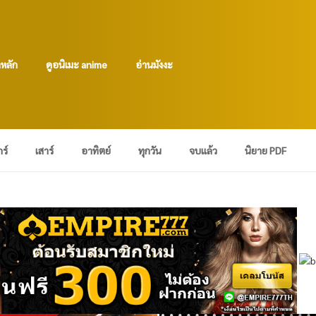
าหลัก
ดูอนิเมะ anime
อ่านมังงะ
กร์
เสาร์
อาทิตย์
ทุกวัน
จบแล้ว
นิยาย PDF