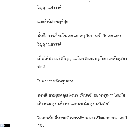
วิญญาณสวรรค์!
และสิ่งที่สำคัญที่สุด
นั่นคือการเชื่อมโยงเขตแดนทรุกันดานเข้ากับเขตแดน
วิญญาณสวรรค์
เพื่อให้ปราณจิตวิญญาณ ในเขตแดนทรุกันดานกลับสู่สภ
ปกติ
ในพระราชวังหยุนหวง
หงหยิงสวมชุดคลุมเฟิ่งหวง(ฟีนิกซ์) อย่างหรูหรา โดยมีมง
เฟิ่งหวงอยู่บนศีรษะ และนางนั่งอยู่บนบัลลังก์
ในตอนนี้ กลิ่นอายจักรพรรดิของนาง เปิดเผยออกมาโดยไ
รู้ตัว