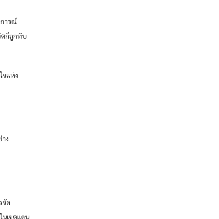
บการณ์
ิตก็ถูกทับ
วใจแห่ง
ย่าง
รจัด
ามในเขตแดน