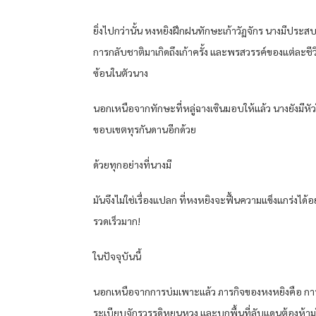
ยิ่งไปกว่านั้น หงหยิงฝึกฝนทักษะเก้าวัฏจักร นางมีประส
การกลับชาติมาเกิดถึงเก้าครั้ง และพรสวรรค์ของแต่ละชีว
ซ้อนในตัวนาง
นอกเหนือจากทักษะที่หลู่ฉางเซินมอบให้แล้ว นางยังมีหั
ขอบเขตทุรกันดานอีกด้วย
ด้วยทุกอย่างที่นางมี
มันจึงไม่ใช่เรื่องแปลก ที่หงหยิงจะฟื้นความแข็งแกร่งได้อ
รวดเร็วมาก!
ในปัจจุบันนี้
นอกเหนือจากการบ่มเพาะแล้ว ภารกิจของหงหยิงคือ กา
ระเบียบจักรวรรดิหยุนหวง และบุกพื้นที่ลับแดนต้องห้