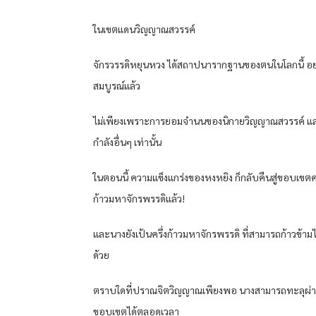
ในเขตแดนวิญญาณสวรรค์
จักรวรรดิหยุนหวง ได้สถาปนารากฐานของตนในโลกนี้ อย
สมบูรณ์แล้ว
ไม่เพียงเพราะการยอมจำนนของนิกายวิญญาณสวรรค์ แ
กำลังอื่นๆ เท่านั้น
ในตอนนี้ ความแข็งแกร่งของหงหยิง ก็กลับคืนสู่ขอบเขตคร
ก้าวมหาจักรพรรดิแล้ว!
และนางยังเป้นครึ่งก้าวมหาจักรพรรดิ ที่สามารถก้าวข้ามไ
ด้วย
ตราบใดที่ปราณจิตวิญญาณเพียงพอ นางสามารถทะลุผ่
ขอบเขตได้ตลอดเวลา