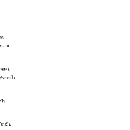
ย
ญาณ
งความ
เขตแดน
ช่วยอะไร
งไร
่อหมื่น