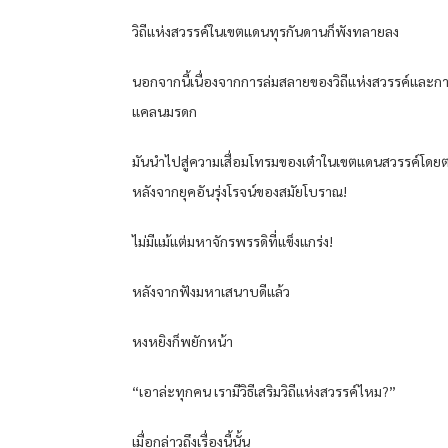
วิถีแห่งสวรรค์ในเขตแดนทุรกันดานก็พังทลายลง
นอกจากนี้เนื่องจากการล่มสลายของวิถีแห่งสวรรค์และก
แคลนมรดก
มันนำไปสู่ความเสื่อมโทรมของเต๋าในเขตแดนสวรรค์โดย
หลังจากยุคอันรุ่งโรจน์ของสมัยโบราณ!
ไม่มีแม้แต่มหาจักรพรรดิที่แข็งแกร่ง!
หลังจากฟังมหาเสนาบดีแล้ว
หงหยิงก็พยักหน้า
“เอาล่ะทุกคน เรามีวิธีเสริมวิถีแห่งสวรรค์ไหม?”
เมื่อกล่าวถึงเรื่องนี้นั้น