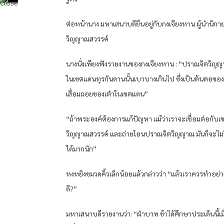
ต่อหน้านาง มหาเสนาบดียืนอยู่กับกงเจียงหาน ผู้นำนิกา
วิญญาณสวรรค์
นางนั่งเพียงฟังรายงานของกงเจียงหาน : “ปราณจิตวิญ
ในเขตแดนทุรกันดานนั้นเบาบางเกินไป ซึ่งเป็นต้นตอขอ
เสื่อมถอยของเต๋าในเขตแดน”
“ถ้าพระองค์ต้องการแก้ปัญหา แม้ว่าเราจะเชื่อมต่อกับ
วิญญาณสวรรค์ และถ่ายโอนปราณจิตวิญญาณ มันก็จะไม่
ได้มากนัก”
หงหยิงขมวดคิ้วเล็กน้อยแล้วกล่าวว่า “แล้วเราควรทำอย่า
ดี?”
มหาเสนาบดีรายงานว่า: “ฝ่าบาท ข้าได้ศึกษาประเด็นนี้เมื