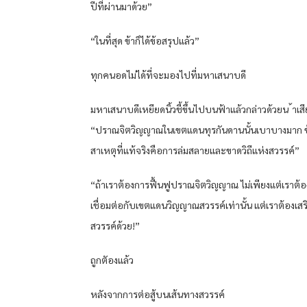
ปีที่ผ่านมาด้วย”
“ในที่สุด ข้าก็ได้ข้อสรุปแล้ว”
ทุกคนอดไม่ได้ที่จะมองไปที่มหาเสนาบดี
มหาเสนาบดีเหยียดนิ้วชี้ขึ้นไปบนฟ้าแล้วกล่าวด้วยน ้าเสีย
“ปราณจิตวิญญาณในเขตแดนทุรกันดานนั้นเบาบางมาก ข้
สาเหตุที่แท้จริงคือการล่มสลายและขาดวิถีแห่งสวรรค์”
“ถ้าเราต้องการฟื้นฟูปราณจิตวิญญาณ ไม่เพียงแต่เราต้อ
เชื่อมต่อกับเขตแดนวิญญาณสวรรค์เท่านั้น แต่เราต้องเสริ
สวรรค์ด้วย!”
ถูกตัองแล้ว
หลังจากการต่อสู้บนเส้นทางสวรรค์