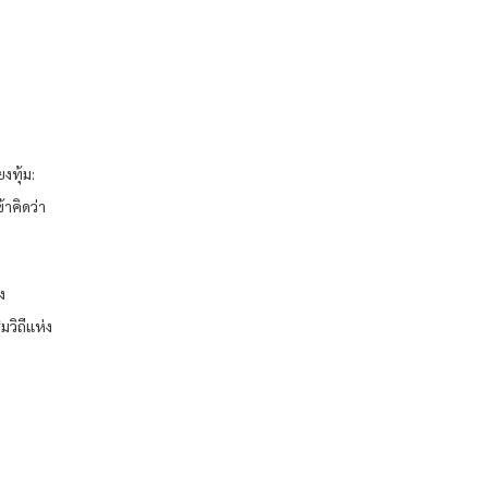
งทุ้ม:
าคิดว่า
ง
มวิถีแห่ง