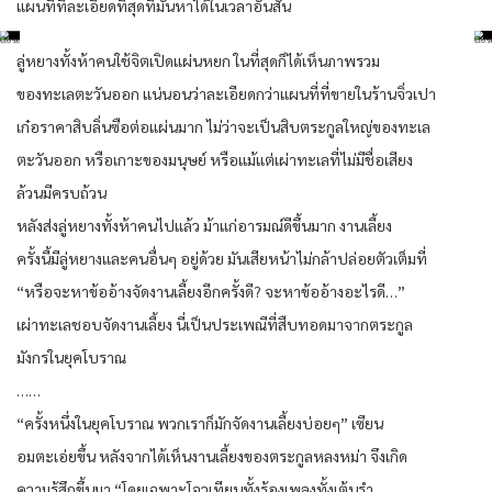
แผนที่ที่ละเอียดที่สุดที่มันหาได้ในเวลาอันสั้น
ลู่หยางทั้งห้าคนใช้จิตเปิดแผ่นหยก ในที่สุดก็ได้เห็นภาพรวม
ของทะเลตะวันออก แน่นอนว่าละเอียดกว่าแผนที่ที่ขายในร้านจิ่วเปา
เก๋อราคาสิบลิ่นซือต่อแผ่นมาก ไม่ว่าจะเป็นสิบตระกูลใหญ่ของทะเล
ตะวันออก หรือเกาะของมนุษย์ หรือแม้แต่เผ่าทะเลที่ไม่มีชื่อเสียง
ล้วนมีครบถ้วน
หลังส่งลู่หยางทั้งห้าคนไปแล้ว ม้าแก่อารมณ์ดีขึ้นมาก งานเลี้ยง
ครั้งนี้มีลู่หยางและคนอื่นๆ อยู่ด้วย มันเสียหน้าไม่กล้าปล่อยตัวเต็มที่
“หรือจะหาข้ออ้างจัดงานเลี้ยงอีกครั้งดี? จะหาข้ออ้างอะไรดี…”
เผ่าทะเลชอบจัดงานเลี้ยง นี่เป็นประเพณีที่สืบทอดมาจากตระกูล
มังกรในยุคโบราณ
……
“ครั้งหนึ่งในยุคโบราณ พวกเราก็มักจัดงานเลี้ยงบ่อยๆ” เซียน
อมตะเอ่ยขึ้น หลังจากได้เห็นงานเลี้ยงของตระกูลหลงหม่า จึงเกิด
ความรู้สึกขึ้นมา “โดยเฉพาะโจวเทียนทั้งร้องเพลงทั้งเต้นรำ