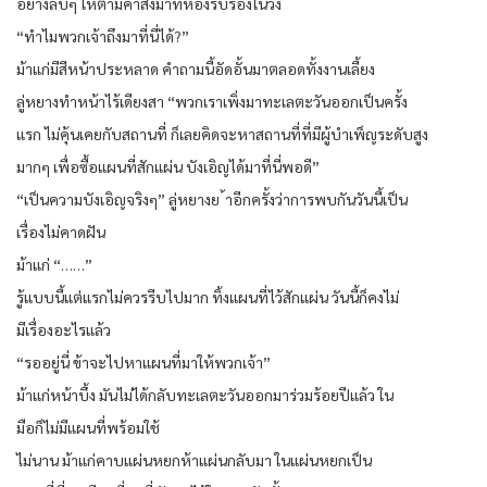
อย่างลับๆ ให้ตามคำสั่งมาที่ห้องรับรองในวัง
“ทำไมพวกเจ้าถึงมาที่นี่ได้?”
ม้าแก่มีสีหน้าประหลาด คำถามนี้อัดอั้นมาตลอดทั้งงานเลี้ยง
ลู่หยางทำหน้าไร้เดียงสา “พวกเราเพิ่งมาทะเลตะวันออกเป็นครั้ง
แรก ไม่คุ้นเคยกับสถานที่ ก็เลยคิดจะหาสถานที่ที่มีผู้บำเพ็ญระดับสูง
มากๆ เพื่อซื้อแผนที่สักแผ่น บังเอิญได้มาที่นี่พอดี”
“เป็นความบังเอิญจริงๆ” ลู่หยางย ้าอีกครั้งว่าการพบกันวันนี้เป็น
เรื่องไม่คาดฝัน
ม้าแก่ “……”
รู้แบบนี้แต่แรกไม่ควรรีบไปมาก ทิ้งแผนที่ไว้สักแผ่น วันนี้ก็คงไม่
มีเรื่องอะไรแล้ว
“รออยู่นี่ ข้าจะไปหาแผนที่มาให้พวกเจ้า”
ม้าแก่หน้าบึ้ง มันไม่ได้กลับทะเลตะวันออกมาร่วมร้อยปีแล้ว ใน
มือก็ไม่มีแผนที่พร้อมใช้
ไม่นาน ม้าแก่คาบแผ่นหยกห้าแผ่นกลับมา ในแผ่นหยกเป็น