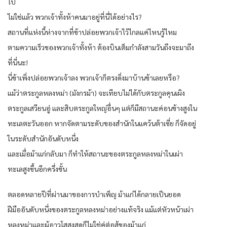
ไป
ไม่ใช่แล้ว พวกเจ้าทั้งห้าคนมาอยู่ที่นี่ได้อย่างไร?
สถานที่แห่งนี้ห่างจากที่ข้าปล่อยพวกเจ้าไว้ไกลแค่ไหนรู้ไหม
ตามความเร็วของพวกเจ้าทั้งห้า ต้องบินเต็มกำลังสามวันถึงจะมาถึง
ที่นี่นะ!
นี่ข้าเพิ่งปล่อยพวกเจ้าลง พวกเจ้าก็ตรงดิ่งมาบ้านข้าเลยหรือ?
แม้ว่าตระกูลหลงหม่า (มังกรม้า) จะเทียบไม่ได้กับตระกูลคุนเผิง
ตระกูลเสวียนอู่ และสิบตระกูลใหญ่อื่นๆ แต่ก็มีสถานะค่อนข้างสูงใน
ทะเลตะวันออก หากจัดตามระดับของสำนักในแคว้นต้าเซี่ย ก็จัดอยู่
ในระดับสำนักอันดับหนึ่ง
และเมื่อม้าแก่กลับมา ก็ทำให้สถานะของตระกูลหลงหม่าในเผ่า
ทะเลสูงขึ้นอีกครึ่งขั้น
ตลอดหลายปีที่ผ่านมาของการบำเพ็ญ ม้าแก่ได้กลายเป็นยอด
ฝีมืออันดับหนึ่งของตระกูลหลงหม่าอย่างแท้จริง แม้แต่หัวหน้าเผ่า
หลงหม่าและผู้อาวุโสสูงสุดก็ไม่ใช่คู่ต่อสู้ของม้าแก่