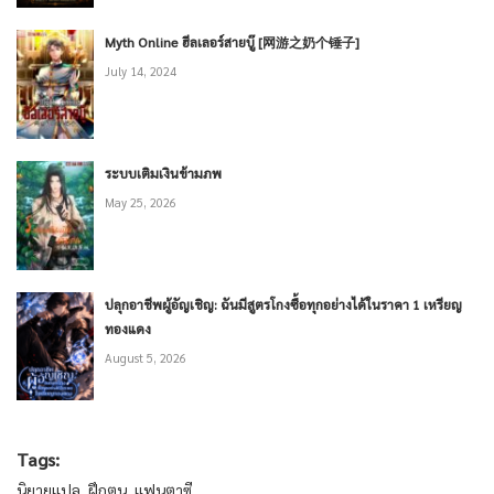
Myth Online ฮีลเลอร์สายบู๊ [网游之奶个锤子]
July 14, 2024
ระบบเติมเงินข้ามภพ
May 25, 2026
ปลุกอาชีพผู้อัญเชิญ: ฉันมีสูตรโกงซื้อทุกอย่างได้ในราคา 1 เหรียญ
ทองแดง
August 5, 2026
Tags:
นิยายแปล
,
ฝึกตน
,
แฟนตาซี