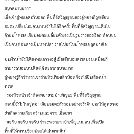
สนุกสนานมาก”
เมื่อเข้าสู่ทะเลตะวันออก พื้นที่จิตวิญญาณของลู่หยางก็ถูกเซียน
อมตะเปลี่ยนโฉมจนแทบจำไม่ได้อีกครั้ง พื้นที่จิตวิญญาณเต็มไป
ด้วยน ้าทะเล เซียนอมตะเปลี่ยนตัวเองเป็นรูปร่างของเงือก ท่อนบน
เป็นคน ท่อนล่างเป็นหางปลา ว่ายไปมาในน ้าทะเล ดูสบายใจ
บนผิวน ้ายังมีเตียงทะเลวางอยู่ เมื่อเซียนอมตะเล่นจนเหนื่อยก็
สามารถนอนบนเตียงได้ สะดวกสบายมาก
ลู่หยางรู้สึกว่าหากเขาส่ายหัวเพียงเล็กน้อย ก็จะได้ยินเสียงน ้า
ทะเล
“รองหัวหน้า เจ้าต้องพยายามบำเพ็ญนะ พื้นที่จิตวิญญาณ
ตอนนี้ยังไม่ใหญ่พอ” เซียนอมตะสั่งสอนอย่างจริงจัง บอกให้ลู่หยางอ
ย่าเกิดความเกียจคร้านและความเฉื่อยชา
“ขอรับ ขอรับ ขอรับ ข้าจะพยายามบำเพ็ญแน่นอน เพื่อเปิด
พื้นที่ให้ท่านเซียนน้อยได้เล่นมากขึ้น”