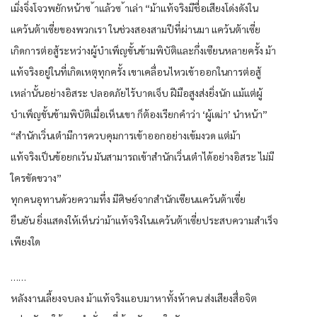
เมิ่งจิ่งโจวพยักหน้าซ ้าแล้วซ ้าเล่า “ม้าแท้จริงมีชื่อเสียงโด่งดังใน
แคว้นต้าเซี่ยของพวกเรา ในช่วงสองสามปีที่ผ่านมา แคว้นต้าเซี่ย
เกิดการต่อสู้ระหว่างผู้บำเพ็ญขั้นข้ามพิบัติและกึ่งเซียนหลายครั้ง ม้า
แท้จริงอยู่ในที่เกิดเหตุทุกครั้ง เขาเคลื่อนไหวเข้าออกในการต่อสู้
เหล่านั้นอย่างอิสระ ปลอดภัยไร้บาดเจ็บ ฝีมือสูงส่งยิ่งนัก แม้แต่ผู้
บำเพ็ญขั้นข้ามพิบัติเมื่อเห็นเขา ก็ต้องเรียกคำว่า ‘ผู้เฒ่า’ นำหน้า”
“สำนักเวิ่นเต๋ามีการควบคุมการเข้าออกอย่างเข้มงวด แต่ม้า
แท้จริงเป็นข้อยกเว้น มันสามารถเข้าสำนักเวิ่นเต๋าได้อย่างอิสระ ไม่มี
ใครขัดขวาง”
ทุกคนอุทานด้วยความทึ่ง มีศิษย์จากสำนักเซียนแคว้นต้าเซี่ย
ยืนยัน ยิ่งแสดงให้เห็นว่าม้าแท้จริงในแคว้นต้าเซี่ยประสบความสำเร็จ
เพียงใด
……
หลังงานเลี้ยงจบลง ม้าแท้จริงแอบมาหาทั้งห้าคน ส่งเสียงสื่อจิต