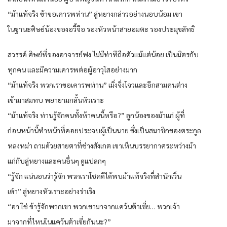
“ม้าแท้จริง ข้าขอเคารพท่าน” ลู่หยางกล่าวอย่างนอบน้อม เขา
ในฐานะศิษย์น้องของอวี้จือ รองหัวหน้าสายอมตะ รองประมุขลัทธิ
สวรรค์ ศิษย์พี่ของอาจารย์ฟง ไม่มีท่าทีถือตัวแม้แต่น้อย เป็นมิตรกับ
ทุกคน และมีความเคารพต่อผู้อาวุโสอย่างมาก
“ม้าแท้จริง พวกเราขอเคารพท่าน” เมิ่งจิ่งโจวและอีกสามคนต่าง
เข้ามาสมทบ พยายามกลั้นหัวเราะ
“ม้าแท้จริง ท่านรู้จักคนทั้งห้าคนนี้หรือ?” ลูกน้องของม้าแก่ ผู้ที่
ก่อนหน้านี้ทำหน้าที่คอยประจบผู้เป็นนาย ซึ่งเป็นสมาชิกของตระกูล
หลงหม่า ถามด้วยสายตาที่ช่างสังเกต เขาเห็นบรรยากาศระหว่างม้า
แก่กับลู่หยางและคนอื่นๆ ดูแปลกๆ
“รู้จัก แน่นอนว่ารู้จัก พวกเราโชคดีได้พบม้าแท้จริงที่สำนักเวิ่น
เต๋า” ลู่หยางหัวเราะอย่างร่าเริง
“อา ใช่ ข้ารู้จักพวกเขา พวกเขามาจากแคว้นต้าเซี่ย… พวกเจ้า
มาจากที่ไหนในแคว้นต้าเซี่ยกันนะ?”