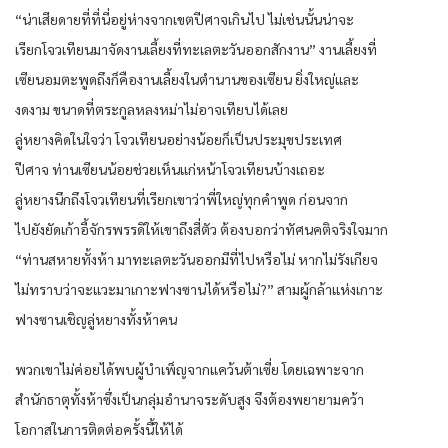
“น่าเสียดายที่ที่นี่อยู่ห่างจากเขตปีศาจเกินไป ไม่เช่นนั้นน่าจะ
เรียกโจวเทียนมาจัดงานเลี้ยงที่ทะเลตะวันออกสักงาน” งานเลี้ยงที่
เซียนอมตะพูดถึงก็คืองานเลี้ยงในตำนานของเซียน ยิ่งใหญ่และ
งดงาม ขนาดที่ตระกูลหลงหม่าไม่อาจเทียบได้เลย
ลู่หยางคิดในใจว่า โจวเทียนอย่างน้อยก็เป็นประมุขประเทศ
ปีศาจ ท่านเซียนน้อยช่วยเห็นแก่หน้าโจวเทียนบ้างเถอะ
ลู่หยางนึกถึงโจวเทียนที่เรียกเขาว่าพี่ใหญ่ทุกคำพูด ก่อนจาก
ไปยังยัดเก้าอี้จักรพรรดิให้เขาถึงสี่ตัว ต้องบอกว่าทัศนคติจริงใจมาก
“ท่านสหายทั้งห้า มาทะเลตะวันออกมีที่ไปหรือไม่ หากไม่รังเกียจ
ไม่ทราบว่าจะแวะมาเกาะฟางซานได้หรือไม่?” สามผู้กล้าแห่งเกาะ
ฟางซานเชิญลู่หยางทั้งห้าคน
พวกเขาไม่ค่อยได้พบผู้บำเพ็ญจากแคว้นต้าเซี่ย โดยเฉพาะจาก
สำนักธาตุทั้งห้าซึ่งเป็นกลุ่มอำนาจระดับสูง จึงต้องพยายามคว้า
โอกาสในการติดต่อครั้งนี้ให้ได้