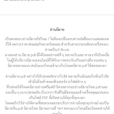
อ่านนิยาย
เป็นคนชอบอ่านนิยายใช่ไหม ? ไม่ต้องเปลืองงบค่าหนังสือแบบเล่มตลอด
ก็ได้ เพราะราคาต่อเล่มก็หลายร้อยเลย สำหรับสายประหยัดงบหรือชอบ
อ่านเป็น E-Book
มาลองอ่าน นิยาย pdf มีให้โหลดอ่านฟรี ๆ หลายเว็บเลย ทางเราก็เป็นหนึ่ง
ในผู้ให้บริการนิยายออนไลน์ที่ได้รับการตอบรับเป็นอย่างดีจากแฟน ๆ
นิยายหลายแนว สนใจแนวไหนเข้ามาเว็บโหลดนิยาย pdf ได้ตลอดเวลา
อ่านนิยาย pdf อย่างไรให้ปลอดภัยจากไวรัส หลายเว็บมักแฝงไปด้วยไวรัส
เข้ามือถือเข้าคอมพิวเตอร์จากไฟล์ต่าง ๆ
ที่ปล่อยให้โหลดนิยายอ่านฟรีแต่ถ้าใครอยากจะอ่านนิยายไทย pdf และ
แนวอื่น ๆ แบบปลอดภัย เว็บเราการันตีไม่มีของแถมเข้าเครื่องคุณแน่นอน
เป็นไฟล์ PDF ที่เปิดอ่านได้ทุกที่ทุกเวลา
โหลดเก็บไว้อ่านได้ตามที่สะดวกเลยรอบรับการอ่านในทุกอุปกรณ์ จะเป็น
นิยายจีน pdf นิยายไทย นิยายเกาหลี ฯลฯ ชอบแบบไหนเลือกโหลดอ่านได้
ตามใจ