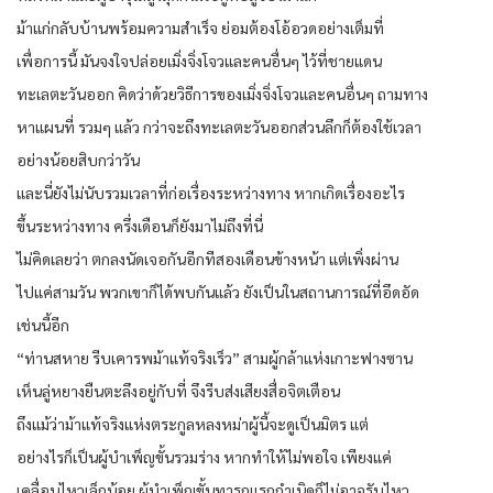
ม้าแก่กลับบ้านพร้อมความสำเร็จ ย่อมต้องโอ้อวดอย่างเต็มที่
เพื่อการนี้ มันจงใจปล่อยเมิ่งจิ่งโจวและคนอื่นๆ ไว้ที่ชายแดน
ทะเลตะวันออก คิดว่าด้วยวิธีการของเมิ่งจิ่งโจวและคนอื่นๆ ถามทาง
หาแผนที่ รวมๆ แล้ว กว่าจะถึงทะเลตะวันออกส่วนลึกก็ต้องใช้เวลา
อย่างน้อยสิบกว่าวัน
และนี่ยังไม่นับรวมเวลาที่ก่อเรื่องระหว่างทาง หากเกิดเรื่องอะไร
ขึ้นระหว่างทาง ครึ่งเดือนก็ยังมาไม่ถึงที่นี่
ไม่คิดเลยว่า ตกลงนัดเจอกันอีกทีสองเดือนข้างหน้า แต่เพิ่งผ่าน
ไปแค่สามวัน พวกเขาก็ได้พบกันแล้ว ยังเป็นในสถานการณ์ที่อึดอัด
เช่นนี้อีก
“ท่านสหาย รีบเคารพม้าแท้จริงเร็ว” สามผู้กล้าแห่งเกาะฟางซาน
เห็นลู่หยางยืนตะลึงอยู่กับที่ จึงรีบส่งเสียงสื่อจิตเตือน
ถึงแม้ว่าม้าแท้จริงแห่งตระกูลหลงหม่าผู้นี้จะดูเป็นมิตร แต่
อย่างไรก็เป็นผู้บำเพ็ญขั้นรวมร่าง หากทำให้ไม่พอใจ เพียงแค่
เคลื่อนไหวเล็กน้อย ผู้บำเพ็ญขั้นทารกแรกกำเนิดก็ไม่อาจรับไหว