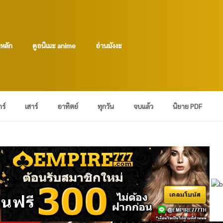
าหลัก
ดูอนิเมะ anime
อ่านมังงะ
กร์
เสาร์
อาทิตย์
ทุกวัน
จบแล้ว
นิยาย PDF