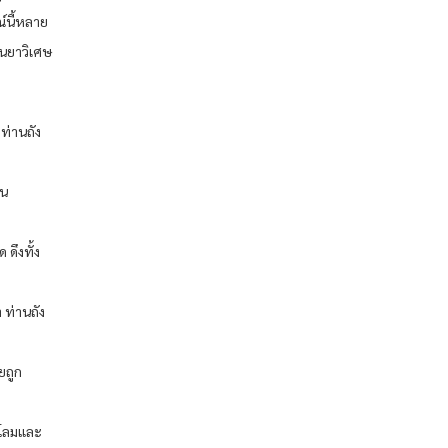
ณ์นี้หลาย
ป็นยาวิเศษ
ท่านถัง
จน
ดึงทั้ง
 ท่านถัง
ยถูก
ะโลมและ