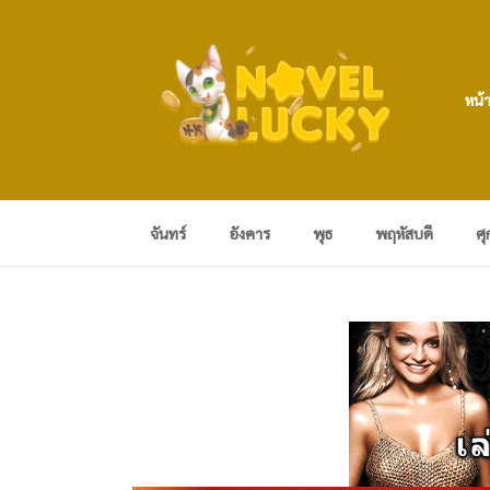
หน้
จันทร์
อังคาร
พุธ
พฤหัสบดี
ศุ