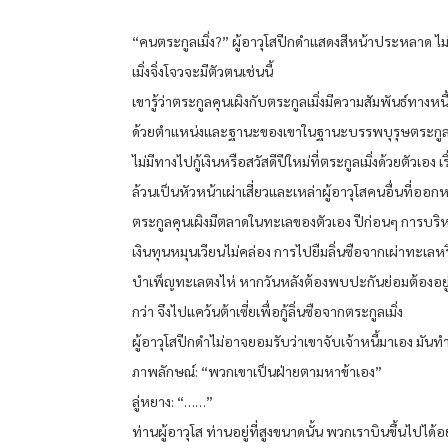
“คนตระกูลเมิ่ง?” ผู้อาวุโสปีกดำแสดงสีหน้าประหลาด ไม่
เมิ่งจิ่งโจวจะมีตัวตนเช่นนี้
เขารู้ว่าตระกูลคุนเผิงกับตระกูลเมิ่งมีความสัมพันธ์ทางหนี้
ด้วยตำแหน่งและฐานะของเขาในฐานะบรรพบุรุษตระกูลค
ไม่มีทางไปกู้เงินหรือสวัสดีปีใหม่ที่ตระกูลเมิ่งด้วยตัวเอง เรื
ล้วนเป็นหัวหน้าเผ่าเสี่ยวและเหล่าผู้อาวุโสคนอื่นที่ออกห
ตระกูลคุนเผิงมีตลาดในทะเลของตัวเอง ปีก่อนๆ การบริห
เงินทุนหมุนเวียนไม่คล่อง การไปยืมลิ่นซือจากเผ่าทะเลหรื
บำเพ็ญทะเลตงไห่ หากวันหลังต้องพบปะกันย่อมต้องอย
กว่า จึงไปแคว้นต้าเซี่ยเพื่อกู้ลิ่นซือจากตระกูลเมิ่ง
ผู้อาวุโสปีกดำไม่อาจยอมรับว่าเขาจับเจ้าหนี้มาเอง มัน
ภาพลักษณ์: “พวกเขาเป็นฝ่ายตามหาข้าเอง”
ลู่หยาง: “……”
ท่านผู้อาวุโส ท่านอยู่ที่สูงขนาดนั้น พวกเราบินขึ้นไปได้อ