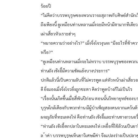
ร้อยปี
“ไม่คิดว่าบรรพบุรุษของพวกเราจะสุภาพกับศิษย์สำนักเวิ
ถึงเพียงนี้ ดูเหมือนท่านหลานเมิ่งจะมีหน้ามีตามากทีเดีย
เผ่าเสี่ยวหัวเราะฮ่าๆ
“หมายความว่าอย่างไร?” เมิ่งจิ่งโจวงุนงง “มีอะไรที่ข้าควรร
หรือ?”
“ดูเหมือนท่านหลานเมิ่งจะไม่ทราบ บรรพบุรุษของพวกเ
ท่านถัง เซิงอี้มีความขัดแย้งบางประการ”
ปกติแล้วนี่เป็นความลับที่ไม่ควรพูด แต่หัวหน้าเผ่าเสี่ยว
ดี ยิ่งมองเมิ่งจิ่งโจวยิ่งถูกชะตา คิดว่าพูดบ้างก็ไม่เป็นไร
“เรื่องนั้นเกิดขึ้นเมื่อสี่พันปีก่อน ตอนนั้นวิทยายุทธ์ของ
บุรุษใกล้เคียงกับพวกท่าน มีผู้บำเพ็ญสองคนจากแคว้นต้า
ผจญภัยที่ทะเลตงไห่ คือท่านถัง เซิงอี้และท่านซางกวนอวี
“ท่านถัง เซิงอี้ตกปลาในทะเลตงไห่ เหยื่อที่ใช้ล้วนเป็นยา
ล ้าค่า บรรพบุรุษเห็นยาวิเศษมีค่า จึงแปลงร่างเป็นปลาค