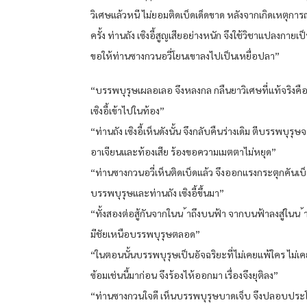
วิเศษแล้วหนี ไม่ยอมติดเบ็ดเด็ดขาด หลังจากเกิดเหตุการ
ครั้ง ท่านถัง เซิงอี้สูญเสียอย่างหนัก จึงใช้วิชาแปลงกายเ
ขอให้ท่านซางกวนอวี่โยนเขาลงไปเป็นเหยื่อปลา”
“บรรพบุรุษเผลอเลอ จึงหลงกล กลืนยาวิเศษที่แท้จริงคือ
เซิงอี้เข้าไปในท้อง”
“ท่านถัง เซิงอี้เห็นดังนั้น จึงกลับคืนร่างเดิม ตีบรรพบุรุษ
อาเจียนและท้องเสีย ร้องขอความเมตตาไม่หยุด”
“ท่านซางกวนอวี่เห็นติดเบ็ดแล้ว จึงออกแรงกระตุกคันเบ็ด 
บรรพบุรุษและท่านถัง เซิงอี้ขึ้นมา”
“ทั้งสองต่อสู้กันจากในน ้าถึงบนฟ้า จากบนฟ้าลงสู่ในน ้า
มีชัยเหนือบรรพบุรุษตลอด”
“ในตอนนั้นบรรพบุรุษเป็นอัจฉริยะที่ไม่เคยแพ้ใคร ไม่เค
ซ้อมเช่นนี้มาก่อน จึงร้องไห้ออกมา เรื่องจึงยุติลง”
“ท่านซางกวนใจดี เห็นบรรพบุรุษบาดเจ็บ จึงปลอบปร