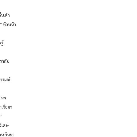
่นเต๋า
ว” หัวหน้า
ู้
รากับ
อารมณ์
บรรพ
เซี่ยมา
่”
วิเศษ
ุน กินยา