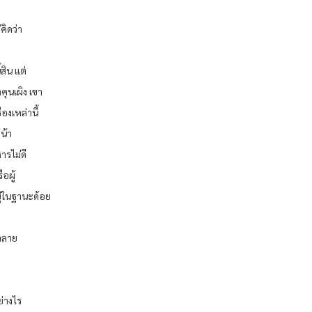
คิดว่า
สิน แต่
ุนเผิง เขา
่องเหล่านี้
น้า
ารไม่ดี
อผู้
ู่ในฐานะด้อย
ทำลาย
ย่างไร