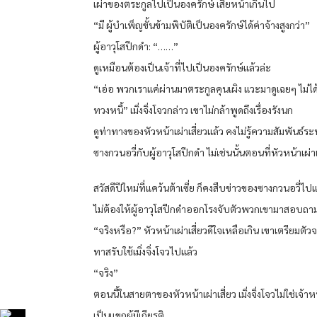
เผ่าของตระกูลไปเป็นองครักษ์ เสียหน้าเกินไป
“มี ผู้บำเพ็ญขั้นข้ามพิบัติเป็นองครักษ์ได้ค่าจ้างสูงกว่า”
ผู้อาวุโสปีกดำ: “……”
ดูเหมือนต้องเป็นเจ้าที่ไปเป็นองครักษ์แล้วล่ะ
“เอ่อ พวกเราแค่ผ่านมาตระกูลคุนเผิง แวะมาดูเฉยๆ ไม่ได
ทวงหนี้” เมิ่งจิ่งโจวกล่าว เขาไม่กล้าพูดถึงเรื่องรังนก
ดูท่าทางของหัวหน้าเผ่าเสี่ยวแล้ว คงไม่รู้ความสัมพันธ์ระ
ซางกวนอวี่กับผู้อาวุโสปีกดำ ไม่เช่นนั้นตอนที่หัวหน้าเผ่า
สวัสดีปีใหม่ที่แคว้นต้าเซี่ย ก็คงสืบข่าวของซางกวนอวี่ไปแ
ไม่ต้องให้ผู้อาวุโสปีกดำออกโรงจับตัวพวกเขามาสอบถา
“จริงหรือ?” หัวหน้าเผ่าเสี่ยวดีใจเหลือเกิน เขาเตรียมตัว
ทาสรับใช้เมิ่งจิ่งโจวไปแล้ว
“จริง”
ตอนนี้ในสายตาของหัวหน้าเผ่าเสี่ยว เมิ่งจิ่งโจวไม่ใช่เจ้าหน
เป็นแขกผู้มีเกียรติ