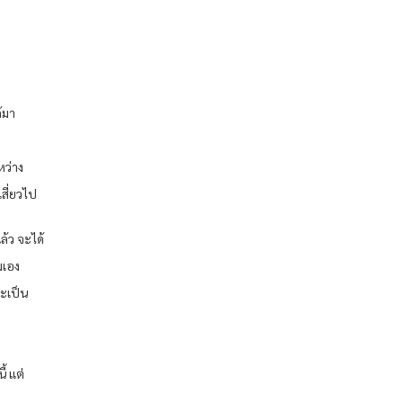
้มา
หว่าง
เสี่ยวไป
ล้ว จะได้
มเอง
จะเป็น
ี้ แต่