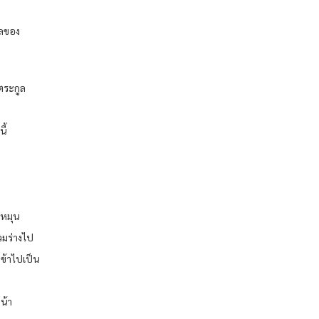
ูลของ
าตระกูล
ี้
อหมุน
รวมร่างไป
 ข้าไปเป็น
หน้า