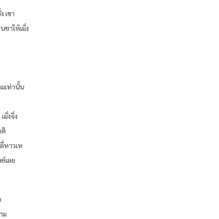
่ง เขา
นชาให้เมิ่ง
มเท่านั้น
ิ่งจิ่ง
าติ
หลี่หาวเห
ย์เลย
ก
สาม