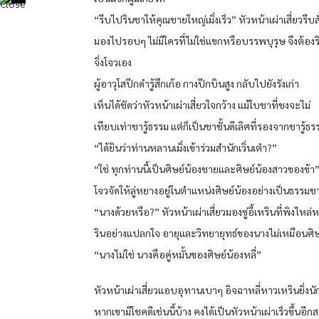
“รีบไปรินชาให้คุณชายใหญ่เมิ่งเร็ว” หัวหน้าเผ่าเสี่ยวรีบสั
มองไปรอบๆ ไม่มีใครที่ไม่ใช่แขกหรือบรรพบุรุษ จึงต้องริ
จิ่งโจวเอง
ผู้อาวุโสปีกดำรู้สึกเก้อ กางปีกบินสูง กลับไปยังรังเก่า
เห็นได้ชัดว่าหัวหน้าเผ่าเสี่ยวใจกว้าง แม้ใบชาที่ชงจะไม่
เทียบเท่าชารู้ธรรม แต่ก็เป็นชาชั้นดีเลิศที่รองจากชารู้ธรร
“ได้ยินว่าท่านหลานเมิ่งเข้าร่วมสำนักเวิ่นเต๋า?”
“ใช่ ทุกท่านนี้เป็นศิษย์น้องชายและศิษย์น้องสาวของข้า” เม
โจวจัดให้ลู่หยางอยู่ในตำแหน่งศิษย์น้องอย่างเป็นธรรมช
“นางด้วยหรือ?” หัวหน้าเผ่าเสี่ยวมองซู่อี้เหรินที่พิงไหล่
รินอย่างแปลกใจ อายุและวิทยายุทธ์ของนางไม่เหมือนศิษ
“นางไม่ใช่ นางคือคู่หมั้นของศิษย์น้องหลี่”
หัวหน้าเผ่าเสี่ยวแอบอุทานเบาๆ อิจฉาหลี่หาวเหรินยิ่งนั
หากเขามีโชคดีเช่นนี้บ้าง คงได้เป็นหัวหน้าเผ่าเร็วขึ้นอีก