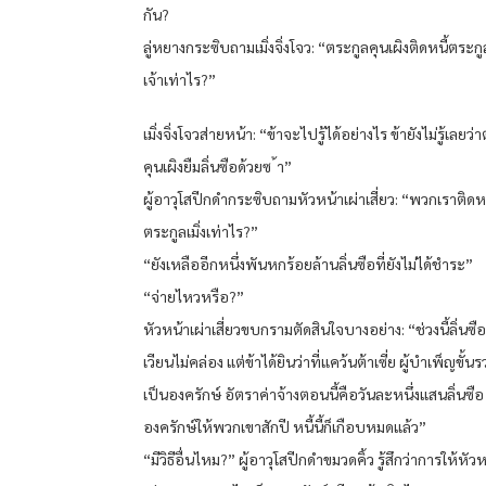
กัน?
ลู่หยางกระซิบถามเมิ่งจิ่งโจว: “ตระกูลคุนเผิงติดหนี้ตระก
เจ้าเท่าไร?”
เมิ่งจิ่งโจวส่ายหน้า: “ข้าจะไปรู้ได้อย่างไร ข้ายังไม่รู้เลยว่
คุนเผิงยืมลิ่นซือด้วยซ ้า”
ผู้อาวุโสปีกดำกระซิบถามหัวหน้าเผ่าเสี่ยว: “พวกเราติดหน
ตระกูลเมิ่งเท่าไร?”
“ยังเหลืออีกหนึ่งพันหกร้อยล้านลิ่นซือที่ยังไม่ได้ชำระ”
“จ่ายไหวหรือ?”
หัวหน้าเผ่าเสี่ยวขบกรามตัดสินใจบางอย่าง: “ช่วงนี้ลิ่นซื
เวียนไม่คล่อง แต่ข้าได้ยินว่าที่แคว้นต้าเซี่ย ผู้บำเพ็ญขั้น
เป็นองครักษ์ อัตราค่าจ้างตอนนี้คือวันละหนึ่งแสนลิ่นซือ
องครักษ์ให้พวกเขาสักปี หนี้นี้ก็เกือบหมดแล้ว”
“มีวิธีอื่นไหม?” ผู้อาวุโสปีกดำขมวดคิ้ว รู้สึกว่าการให้หัว