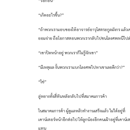
“รอก่อน”
“เกิดอะไรขึ้น?”
“ถ้าพวกเรามอบของให้อาจารย์อาวุโสตระกูลมังกร แล้วเข
ยอมจ่าย ถือโอกาสตอนพวกเรากลับไปขนโลงศพหนีไปล
“เขาปิดหน้าอยู่ พวกเราก็ไม่รู้จักเขา”
“มีเหตุผล งั้นพวกเราแบกโลงศพไปหาเขาเลยดีกว่า?”
“ใช่”
ลู่หยางทั้งสี่หันหลังกลับไปที่สมาคมการค้า
ในสมาคมการค้า ผู้ดูแลหลิวทำงานเสร็จแล้ว ไม่ได้อยู่ที่
เคาน์เตอร์หน้าอีกต่อไป ให้ลูกน้องอีกคนเฝ้าอยู่ที่เคาน์เ
แทน