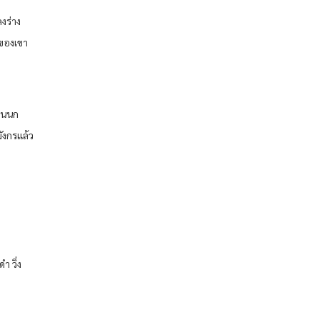
งร่าง
มของเขา
 ขนนก
ังกรแล้ว
ำ วิ่ง