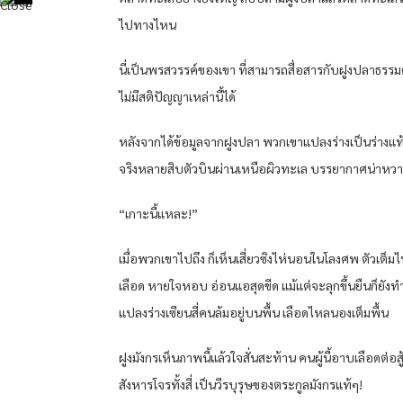
ไปทางไหน
นี่เป็นพรสวรรค์ของเขา ที่สามารถสื่อสารกับฝูงปลาธรรมด
ไม่มีสติปัญญาเหล่านี้ได้
หลังจากได้ข้อมูลจากฝูงปลา พวกเขาแปลงร่างเป็นร่างแท้
จริงหลายสิบตัวบินผ่านเหนือผิวทะเล บรรยากาศน่าหวา
“เกาะนี้แหละ!”
เมื่อพวกเขาไปถึง ก็เห็นเสี่ยวซิงไห่นอนในโลงศพ ตัวเต็ม
เลือด หายใจหอบ อ่อนแอสุดขีด แม้แต่จะลุกขึ้นยืนก็ยังทำไม
แปลงร่างเซียนสี่คนล้มอยู่บนพื้น เลือดไหลนองเต็มพื้น
ฝูงมังกรเห็นภาพนี้แล้วใจสั่นสะท้าน คนผู้นี้อาบเลือดต่อสู
สังหารโจรทั้งสี่ เป็นวีรบุรุษของตระกูลมังกรแท้ๆ!