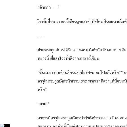
“อ๊ากกก——”
โจรทั้งสี่จากเกาะจวี้เซียนถูกแสงดำปัดโดน สิ้นลมหายใจท
……
ฝ่ายตระกูลมังกรได้รับเบาะแส แบ่งกำลังเป็นสองสาย ติดต
หยางทั้งสี่และโจรทั้งสี่จากเกาะจวี้เซียน
“ขั้นแปลงร่างเซียนสี่คนแบกโลงศพออกไปแล้วหรือ?” อ
อาวุโสตระกูลมังกรหัวเราะเยาะ พวกเขาคิดว่าแค่นี้จะหน
หรือ?
“ตาม!”
อาจารย์อาวุโสตระกูลมังกรนำกำลังจำนวนมาก บินออก
ตลาดทะเลอย่างยิ่งใหญ่ สอบถามฝูงปลาแถวตลาดทะเลว่า