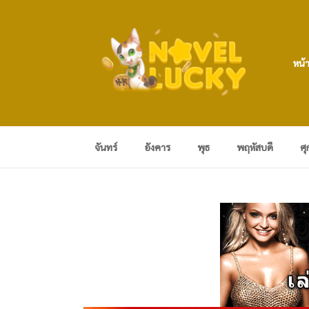
หน้
จันทร์
อังคาร
พุธ
พฤหัสบดี
ศุ