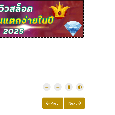
Prev
Next