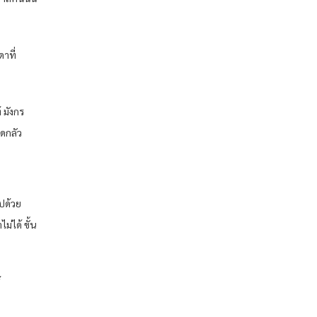
าที่
 มังกร
ดกลัว
ไปด้วย
่ได้ ขั้น
้