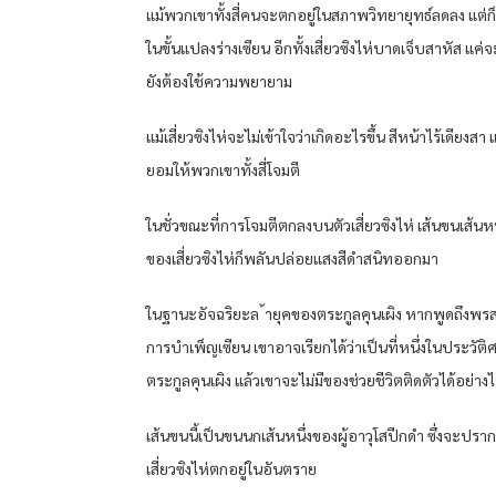
แม้พวกเขาทั้งสี่คนจะตกอยู่ในสภาพวิทยายุทธ์ลดลง แต่ก็ย
ในขั้นแปลงร่างเซียน อีกทั้งเสี่ยวซิงไห่บาดเจ็บสาหัส แค่จะ
ยังต้องใช้ความพยายาม
แม้เสี่ยวซิงไห่จะไม่เข้าใจว่าเกิดอะไรขึ้น สีหน้าไร้เดียงสา แ
ยอมให้พวกเขาทั้งสี่โจมตี
ในชั่วขณะที่การโจมตีตกลงบนตัวเสี่ยวซิงไห่ เส้นขนเส้นหน
ของเสี่ยวซิงไห่ก็พลันปล่อยแสงสีดำสนิทออกมา
ในฐานะอัจฉริยะล ้ายุคของตระกูลคุนเผิง หากพูดถึงพร
การบำเพ็ญเซียน เขาอาจเรียกได้ว่าเป็นที่หนึ่งในประวัติ
ตระกูลคุนเผิง แล้วเขาจะไม่มีของช่วยชีวิตติดตัวได้อย่าง
เส้นขนนี้เป็นขนนกเส้นหนึ่งของผู้อาวุโสปีกดำ ซึ่งจะปราก
เสี่ยวซิงไห่ตกอยู่ในอันตราย