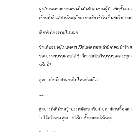
ฝูงมังกรลงจอด บางส่วนยืนยันตัวตนของผู้บำเพ็ญขั้นแปล
เซียนทั้งสี่ แต่ส่วนใหญ่ล้อมรอบเสี่ยวซิงไห่ ชื่นชมวีรกรร
เสี่ยวซิงไห่งงงวยไปหมด
ข้าแค่นอนอยู่ในโลงศพ เปิดโลงศพมาแล้วมีคนจะฆ่าข้า
ของบรรพบุรุษตอบโต้ ข้าก็กลายเป็นวีรบุรุษของตระกูลม
หรือนี่?
ลู่หยางกับอีกสามคนไปไหนกันแล้ว?
……
ลู่หยางทั้งสี่นำหญ้าบรรพมังกรเตรียมไปหามังกรเสื้อคลุมด
ไปได้ครึ่งทาง ลู่หยางก็เรียกทั้งสามคนให้หยุด