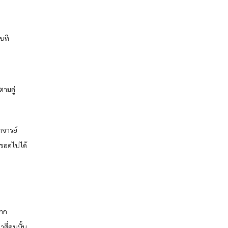
ันที
ามลู่
าจารย์
ีรอดไปได้
จาก
สี่คนนั้น