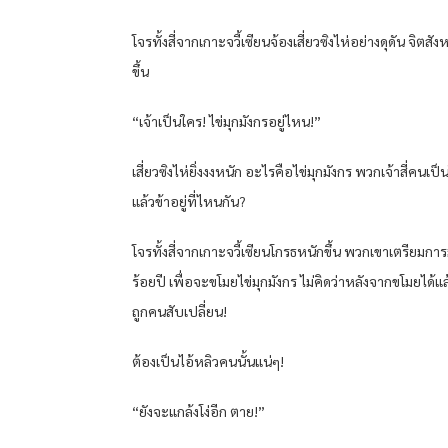
โจรทั้งสี่จากเกาะจวี้เซียนจ้องเสี่ยวซิงไห่อย่างดุดัน จิตสัง
ขึ้น
“เจ้าเป็นใคร! ไข่มุกมังกรอยู่ไหน!”
เสี่ยวซิงไห่ยิ่งงงหนัก อะไรคือไข่มุกมังกร พวกเจ้าสี่คนเป็
แล้วข้าอยู่ที่ไหนกัน?
โจรทั้งสี่จากเกาะจวี้เซียนโกรธหนักขึ้น พวกเขาเตรียมกา
ร้อยปี เพื่อจะขโมยไข่มุกมังกร ไม่คิดว่าหลังจากขโมยได้แล
ถูกคนสับเปลี่ยน!
ต้องเป็นไอ้หลิวคนนั้นแน่ๆ!
“ยังจะแกล้งโง่อีก ตาย!”