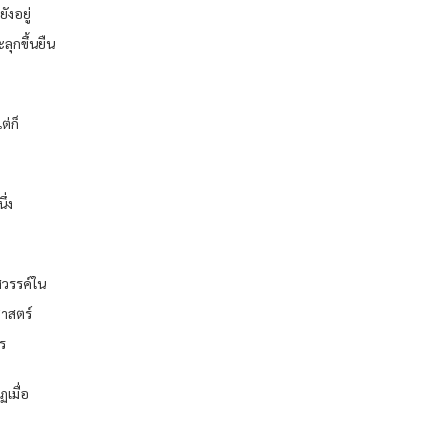
ังอยู่
ลุกขึ้นยืน
ต่ก็
ึ่ง
สวรรค์ใน
ศาสตร์
ไร
ฏเมื่อ