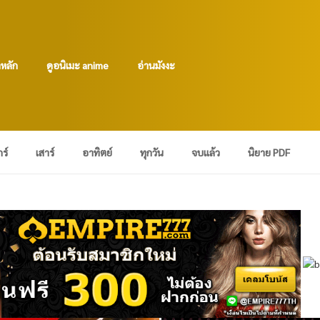
าหลัก
ดูอนิเมะ anime
อ่านมังงะ
กร์
เสาร์
อาทิตย์
ทุกวัน
จบแล้ว
นิยาย PDF