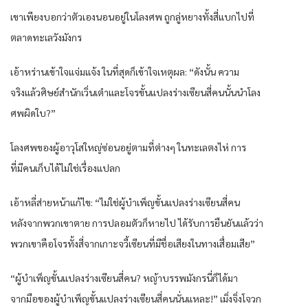
เขาเพียงบอกว่าตัวเองนอนอยู่ในโลงศพ ถูกลู่หยางทั้งสี่แบกไปที่
ตลาดทะเลวังมังกร
เอ้าหร่านเข้าใจแจ่มแจ้ง ในที่สุดก็เข้าใจเหตุผล: “ดังนั้น ความ
จริงแล้วศิษย์สำนักเวิ่นเต๋าและโจรขั้นแปลงร่างเซียนสี่คนนั้นนำโลง
ศพผิดใบ?”
โลงศพของผู้อาวุโสใหญ่ซ่อนอยู่ตามที่ต่างๆ ในทะเลตงไห่ การ
ที่มีคนเก็บได้ไม่ใช่เรื่องแปลก
เอ้าหลี่ส่ายหน้าแก้ไข: “ไม่ใช่ผู้บำเพ็ญขั้นแปลงร่างเซียนสี่คน
หลังจากพวกเขาตาย การปลอมตัวก็หายไป ได้รับการยืนยันแล้วว่า
พวกเขาคือโจรทั้งสี่จากเกาะจวี้เซียนที่มีชื่อเสียงในทางเสื่อมเสีย”
“ผู้บำเพ็ญขั้นแปลงร่างเซียนสี่คน? หญ้าบรรพมังกรนี่ก็ได้มา
จากมือของผู้บำเพ็ญขั้นแปลงร่างเซียนสี่คนนั่นแหละ!” เมิ่งจิ่งโจวก