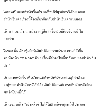
โลงศพเป็นของสำนักเวิ่นเต๋า คนที่ขนไข่มุกมังกรก็เป็นคนของ
สำนักเวิ่นเต๋า เรื่องนี้ต้องเกี่ยวข้องกับสำนักเวิ่นเต๋าแน่นอน!
เอ้าหร่านยกมือกุมหน้าผาก รู้สึกว่าเรื่องวันนี้ยิ่งอธิบายยิ่งไม่
กระจ่าง
ในขณะนั้น เสียงทุ้มลึกที่เต็มไปด้วยความน่าเกรงขามก็ดังขึ้น
บนท้องฟ้า: “พอเถอะเอ้าเย่ เรื่องนี้น่าจะไม่เกี่ยวกับคนของสำนักเวิ่น
เต๋า”
เอ้าเย่เงยหน้าขึ้น เห็นมังกรแท้ตัวหนึ่งที่มีขนาดใหญ่กว่าตัวเขา
ลงสู่ทะเล ลำตัวมังกรมีเก้าโค้ง เต็มไปด้วยพลัง กรงเล็บมังกรจับโลง
ศพอีกใบหนึ่งไว้
เอ้าเย่ขมวดคิ้ว: “เอ้าหลี่ เจ้าไม่ได้ไล่ตามอีกกลุ่มหนึ่งไปหรอก