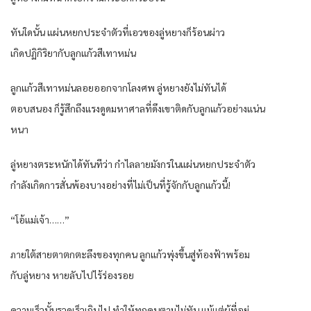
ทันใดนั้น แผ่นหยกประจำตัวที่เอวของลู่หยางก็ร้อนผ่าว
เกิดปฏิกิริยากับลูกแก้วสีเทาหม่น
ลูกแก้วสีเทาหม่นลอยออกจากโลงศพ ลู่หยางยังไม่ทันได้
ตอบสนอง ก็รู้สึกถึงแรงดูดมหาศาลที่ดึงเขาติดกับลูกแก้วอย่างแน่น
หนา
ลู่หยางตระหนักได้ทันทีว่า กำไลลายมังกรในแผ่นหยกประจำตัว
กำลังเกิดการสั่นพ้องบางอย่างที่ไม่เป็นที่รู้จักกับลูกแก้วนี้!
“โอ้แม่เจ้า……”
ภายใต้สายตาตกตะลึงของทุกคน ลูกแก้วพุ่งขึ้นสู่ท้องฟ้าพร้อม
กับลู่หยาง หายลับไปไร้ร่องรอย
ความเร็วนั้นรวดเร็วเกินไป ทำให้ทุกคนตามไม่ทัน แม้แต่ผู้ที่อยู่