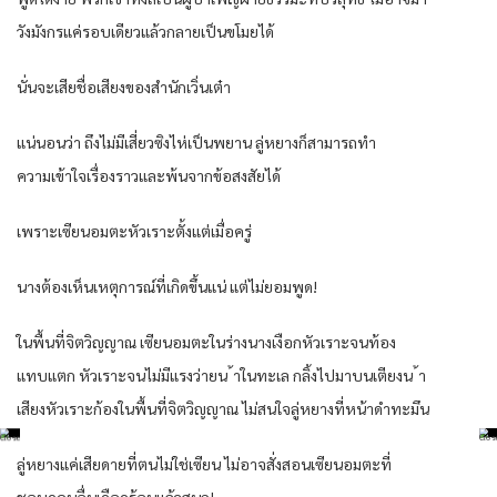
วังมังกรแค่รอบเดียวแล้วกลายเป็นขโมยได้
นั่นจะเสียชื่อเสียงของสำนักเวิ่นเต๋า
แน่นอนว่า ถึงไม่มีเสี่ยวซิงไห่เป็นพยาน ลู่หยางก็สามารถทำ
ความเข้าใจเรื่องราวและพ้นจากข้อสงสัยได้
เพราะเซียนอมตะหัวเราะตั้งแต่เมื่อครู่
นางต้องเห็นเหตุการณ์ที่เกิดขึ้นแน่ แต่ไม่ยอมพูด!
ในพื้นที่จิตวิญญาณ เซียนอมตะในร่างนางเงือกหัวเราะจนท้อง
แทบแตก หัวเราะจนไม่มีแรงว่ายน ้าในทะเล กลิ้งไปมาบนเตียงน ้า
เสียงหัวเราะก้องในพื้นที่จิตวิญญาณ ไม่สนใจลู่หยางที่หน้าดำทะมึน
ลู่หยางแค่เสียดายที่ตนไม่ใช่เซียน ไม่อาจสั่งสอนเซียนอมตะที่
ชอบดูคนอื่นเดือดร้อนแล้วสนุก!