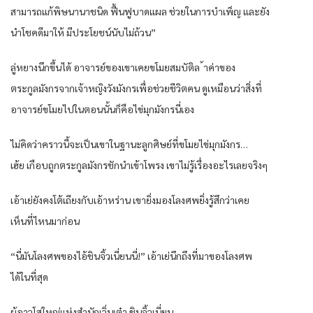
สามารถแก้พิษนานาชนิด ฟื้นฟูบาดแผล ช่วยในการบำเพ็ญ และยัง
นำโชคดีมาให้ มีประโยชน์นับไม่ถ้วน”
ลู่หยางนึกขึ้นได้ อาจารย์ของเขาเคยขโมยสมบัติล ้าค่าของ
ตระกูลมังกรจากเจ้าหญิงวังมังกรเพื่อช่วยชีวิตคน ดูเหมือนว่าสิ่งที่
อาจารย์ขโมยไปในตอนนั้นก็คือไข่มุกมังกรนี่เอง
ไม่คิดว่าคราวนี้จะเป็นเขาในฐานะลูกศิษย์ที่ขโมยไข่มุกมังกร…
เฮ้ย เกือบถูกตระกูลมังกรชักนำเข้าโพรง เขาไม่รู้เรื่องอะไรเลยจริงๆ
เอ้าเย่ยังคงโต้เถียงกับเอ้าหร่าน เขายิ่งมองโลงศพยิ่งรู้สึกว่าเคย
เห็นที่ไหนมาก่อน
“นี่มันโลงศพของไอ้ชินจิ้วเนี่ยนนี่!” เอ้าเย่นึกถึงที่มาของโลงศพ
ได้ในที่สุด
ผู้อาวุโสใหญ่แห่งสำนักเวิ่นเต๋า ชินจิ้วเนี่ยน