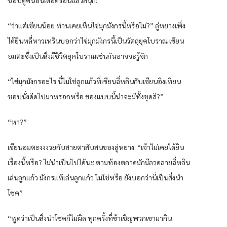
“ว่าแต่เซียนน้อย ท่านเคยเห็นไข่มุกมังกรนี้หรือไม่?” ลู่หยางเพิ่ง
ได้ยินหลี่หาวเหรินบอกว่าไข่มุกมังกรนี้เป็นวัตถุยุคโบราณ เซียน
อมตะซึ่งเป็นสิ่งมีชีวิตยุคโบราณเช่นกันอาจจะรู้จัก
“ไข่มุกมังกรอะไร นี่ไม่ใช่ลูกแก้วที่เซียนฉี่หลินกับเซียนอิงเทียน
ชอบนั่งดีดไปมาหรอกหรือ ของแบบนี้น่าจะมีทั้งชุดสิ?”
“หา?”
เซียนอมตะงงงวยกับสายตาสับสนของลู่หยาง: “เจ้าไม่เคยได้ยิน
เรื่องนี้หรือ? ไม่น่าเป็นไปได้นะ ตามท้องตลาดมักมีลวดลายฉี่หลิน
เล่นลูกแก้ว มังกรแท้เล่นลูกแก้ว ไม่ใช่หรือ ยังบอกว่านี่เป็นสิ่งนำ
โชค”
“พูดว่าเป็นสิ่งนำโชคก็ไม่ผิด ทุกครั้งที่ข้าเชิญพวกเขามากิน