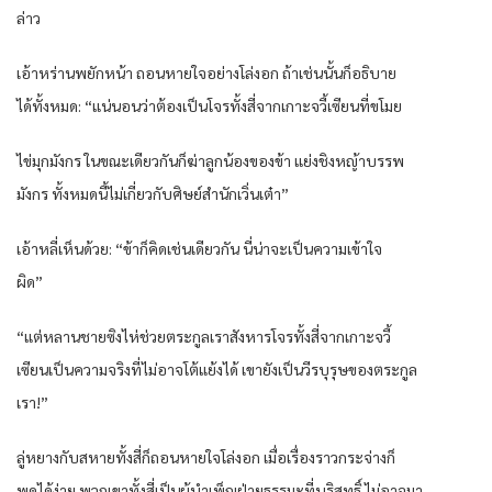
ล่าว
เอ้าหร่านพยักหน้า ถอนหายใจอย่างโล่งอก ถ้าเช่นนั้นก็อธิบาย
ได้ทั้งหมด: “แน่นอนว่าต้องเป็นโจรทั้งสี่จากเกาะจวี้เซียนที่ขโมย
ไข่มุกมังกร ในขณะเดียวกันก็ฆ่าลูกน้องของข้า แย่งชิงหญ้าบรรพ
มังกร ทั้งหมดนี้ไม่เกี่ยวกับศิษย์สำนักเวิ่นเต๋า”
เอ้าหลี่เห็นด้วย: “ข้าก็คิดเช่นเดียวกัน นี่น่าจะเป็นความเข้าใจ
ผิด”
“แต่หลานชายซิงไห่ช่วยตระกูลเราสังหารโจรทั้งสี่จากเกาะจวี้
เซียนเป็นความจริงที่ไม่อาจโต้แย้งได้ เขายังเป็นวีรบุรุษของตระกูล
เรา!”
ลู่หยางกับสหายทั้งสี่ก็ถอนหายใจโล่งอก เมื่อเรื่องราวกระจ่างก็
พูดได้ง่าย พวกเขาทั้งสี่เป็นผู้บำเพ็ญฝ่ายธรรมะที่บริสุทธิ์ ไม่อาจมา