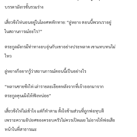
บรรดามังกรขั้นรวมร่าง
เสี่ยวซิงไห่นอนอยู่ในโลงศพทักทาย: “ลู่หยาง ตอนนี้พวกเราอยู่
ในสถานการณ์อะไร?”
ตระกูลมังกรมีท่าทางอบอุ่นกับเขาอย่างประหลาด เขาแทบทนไม่
ไหว
ลู่หยางก็อยากรู้ว่าสถานการณ์ตอนนี้เป็นอย่างไร
“หลานชายซิงไห่ เล่ารายละเอียดหลังจากที่เจ้าออกมาจาก
ตระกูลคุนเผิงให้ฟังหน่อย”
เสี่ยวซิงไห่ไม่เข้าใจ แต่ก็ทำตาม ตั้งใจข้ามส่วนที่ถูกพ่อทุบตี
เพราะความอัปยศของครอบครัวไม่ควรเปิดเผย ไม่อาจให้พ่อเสีย
หน้าในที่สาธารณะ