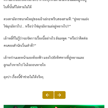
ในที่นั้นก็ไล่ตามไม่ได้
ดวงตามังกรขนาดใหญ่ของเอ้าเย่กะพริบสองสามที: “ลู่หยางแย่ง
ไข่มุกมังกรไป… หรือว่าไข่มุกมังกรแย่งลู่หยางไป?”
เอ้าหลี่ก็ไม่รู้ว่าจะจัดการเรื่องนี้อย่างไร ลังเลพูด: “หรือว่าติดต่อ
คนของสำนักเวิ่นเต๋าดี?”
เอ้าหร่านเงยหน้ามองท้องฟ้า มองไปยังทิศทางที่ลู่หยางและ
ลูกแก้วหายไป ในใจถอนหายใจ
ลุงปา เรื่องนี้ข้าช่วยไม่ได้จริงๆ