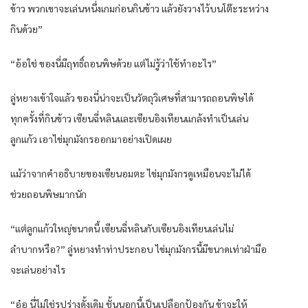
ข้าว พวกเขาจะเล่นหนึ่งเกมก่อนกินข้าว แล้วยังวางไว้บนโต๊ะระหว่าง
กินด้วย”
“อ้อใช่ ของนี่มีฤทธิ์ถอนพิษด้วย แต่ไม่รู้ว่าใช้ทำอะไร”
ลู่หยางเข้าใจแล้ว ของนี่น่าจะเป็นวัตถุวิเศษที่สามารถถอนพิษได้
ทุกครั้งที่กินข้าว เซียนฉี่หลินและเซียนอิงเทียนแกล้งทำเป็นเล่น
ลูกแก้ว เอาไข่มุกมังกรออกมาอย่างเปิดเผย
แม้ว่าจากคำอธิบายของเซียนอมตะ ไข่มุกมังกรดูเหมือนจะไม่ได้
ช่วยถอนพิษมากนัก
“แต่ลูกแก้วใหญ่ขนาดนี้ เซียนฉี่หลินกับเซียนอิงเทียนเล่นไม่
ลำบากหรือ?” ลู่หยางทำท่าประกอบ ไข่มุกมังกรนี้มีขนาดเท่าฝ่ามือ
จะเล่นอย่างไร
“อ๋อ นี่ไม่ใช่รูปร่างดั้งเดิม ชั้นนอกนี้เป็นเปลือกป้องกัน ข้าจะให้