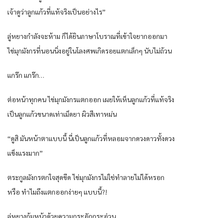
เจ้าดูว่าลูกแก้วที่แท้จริงเป็นอย่างไร”
ลู่หยางกำลังจะห้าม ก็ได้ยินภาษาโบราณที่เข้าใจยากออกมา
ไข่มุกมังกรที่นอนนิ่งอยู่ในโลงศพเกิดรอยแตกเล็กๆ นับไม่ถ้วน
แกร๊ก แกร๊ก…
ต่อหน้าทุกคน ไข่มุกมังกรแตกออก เผยให้เห็นลูกแก้วที่แท้จริง
เป็นลูกแก้วขนาดเท่าเม็ดยา ผิวสีเทาหม่น
“ดูสิ มันหน้าตาแบบนี้ นี่เป็นลูกแก้วที่หลอมจากดวงดาวทั้งดวง
แข็งแรงมาก”
ตระกูลมังกรตกใจสุดขีด ไข่มุกมังกรไม่ใช่ทำลายไม่ได้หรอก
หรือ ทำไมถึงแตกออกง่ายๆ แบบนี้?!
ลู่หยางก้มหน้าด้วยความกระอักกระอ่วน