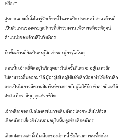
หรือ?”
ลู่หยางและเมิ่งจิ่งโจวรู้จักเอ้าหลี่ ในงานเปิดประเทศปีศาจ เอ้าหลี่
เป็นตัวแทนของตระกูลมังกรที่เข้าร่วมงาน เพียงพอที่จะพิสูจน์
ตำแหน่งของเอ้าหลี่ในวังมังกร
อีกทั้งเอ้าหลี่ยังเป็นคนรู้จักเก่าของผู้อาวุโสใหญ่
ตอนนั้นเอ้าหลี่ติดอยู่ในวิกฤตมารในใจขั้นกิเลส จมอยู่ในเหวลึก
ไม่สามารถดิ้นออกมาได้ ผู้อาวุโสใหญ่ใช้เล่ห์เล็กน้อย ทำให้เอ้าหลี่ก
ลายเป็นไม่อาจมีความสัมพันธ์ทางกายกับผู้ใดได้อีก ทำลายกิเลสได้
สำเร็จ ถือว่ามีบุญคุณช่วยชีวิต
เอ้าหลี่ลงจอด เปิดโลงศพในกรงเล็บมังกร โลงศพเต็มไปด้วย
เลือดมังกร เสี่ยวซิงไห่นอนอยู่ในนั้น ดูดซับเลือดมังกร
เลือดมังกรเหล่านี้เป็นเลือดของเอ้าหลี่ ซึ่งมีคุณภาพสูงที่สุดใน