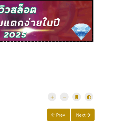
Prev
Next