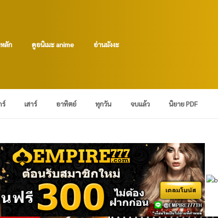
าหลัก
ดูอนิเมะ anime
อ่านมังงะ
กร์
เสาร์
อาทิตย์
ทุกวัน
จบแล้ว
นิยาย PDF