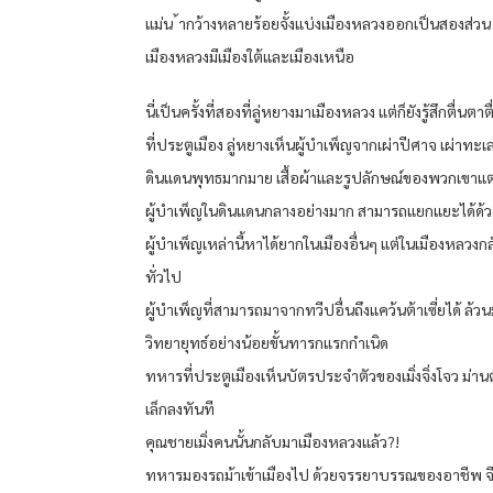
แม่น ้ากว้างหลายร้อยจั้งแบ่งเมืองหลวงออกเป็นสองส่วน
เมืองหลวงมีเมืองใต้และเมืองเหนือ
นี่เป็นครั้งที่สองที่ลู่หยางมาเมืองหลวง แต่ก็ยังรู้สึกตื่นตาต
ที่ประตูเมือง ลู่หยางเห็นผู้บำเพ็ญจากเผ่าปีศาจ เผ่าทะเ
ดินแดนพุทธมากมาย เสื้อผ้าและรูปลักษณ์ของพวกเขาแ
ผู้บำเพ็ญในดินแดนกลางอย่างมาก สามารถแยกแยะได้ด้ว
ผู้บำเพ็ญเหล่านี้หาได้ยากในเมืองอื่นๆ แต่ในเมืองหลวงกลั
ทั่วไป
ผู้บำเพ็ญที่สามารถมาจากทวีปอื่นถึงแคว้นต้าเซี่ยได้ ล้วน
วิทยายุทธ์อย่างน้อยขั้นทารกแรกกำเนิด
ทหารที่ประตูเมืองเห็นบัตรประจำตัวของเมิ่งจิ่งโจว ม่า
เล็กลงทันที
คุณชายเมิ่งคนนั้นกลับมาเมืองหลวงแล้ว?!
ทหารมองรถม้าเข้าเมืองไป ด้วยจรรยาบรรณของอาชีพ จึง