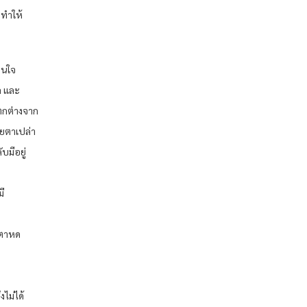
 ทำให้
ื่นใจ
ล และ
ตกต่างจาก
ยตาเปล่า
บมีอยู่
มี
นตาหด
ไม่ได้