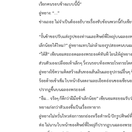
เรียกคนรอบข้างแบบนี้นี่”
ลู่หยาง: “…”
ช่างเถอะ ไม่จำเป็นต้องอธิบายเรื่องซับซ้อนพวกนี้กับเซี
“งั้นข้าขอปรับแต่งรูปของท่านและศิษย์พี่ใหญ่บนฉลอง
เล็กน้อยได้ไหม?” ลู่หยางแทบไม่กล้ามองรูปสองคนบน
“ได้สิ” เซียนอมตะถอดฉลองพระองค์ทันที โยนให้ลู่หยาง
ส่วนตัวเองเปลือยเท้าเล็กๆ วิ่งวนรอบท้องพระโรงกระโด
ลู่หยางใช้ความคิดสร้างเส้นทองเส้นเงินและอุปกรณ์อื่นๆ ข
ร้อยด้ายเข้าเข็ม ใบหน้าอันงดงามละเอียดอ่อนของเซียน
ปรากฏขึ้นบนฉลองพระองค์
“อืม… จริงๆ ก็ดีกว่าฝีมือข้าเล็กน้อย” เซียนอมตะยอมรับว่า
หยางเก่งกว่าตัวเองซึ่งเป็นเรื่องหายาก
ลู่หยางไม่หวั่นไหวต่อการยกย่องหรือตำหนิ ปักรูปศิษย์พี
ต่อ ไม่นาน ใบหน้าของศิษย์พี่ใหญ่ก็ปรากฏบนฉลองพระ