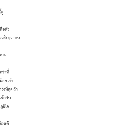
ดู
คือตัว
จจริงๆ ว่าคน
จุดบน
ว่าที่
้อย เจ้า
งที่สุด ถ้า
นข้ากับ
ภูมิใจ
่องเต้