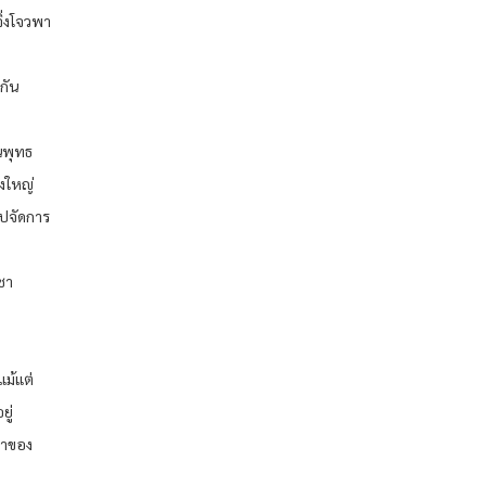
จิ่งโจวพา
กัน
นพุทธ
้งใหญ่
ไปจัดการ
ิชา
แม้แต่
ยู่
งาของ