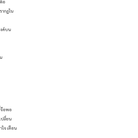
ื่อ
ปรากฏใน
องค์บน
็น
ง
ี้จือพอ
เปลี่ยน
าใจ เตือน