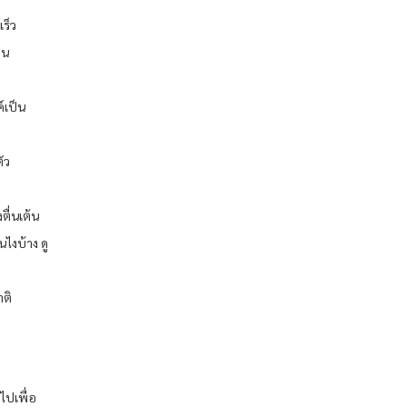
เร็ว
บน
์เป็น
ัว
ื่นเต้น
ไงบ้าง ดู
ติ
ไปเพื่อ