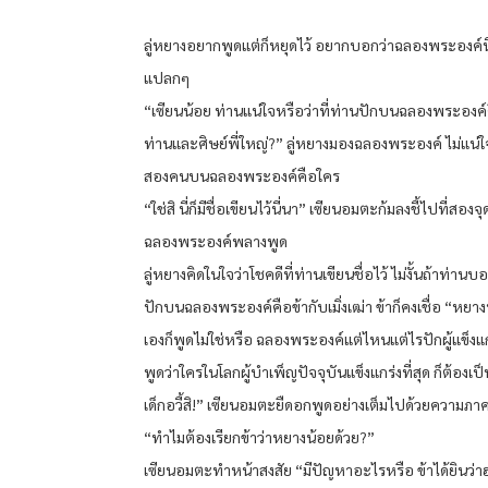
ลู่หยางอยากพูดแต่ก็หยุดไว้ อยากบอกว่าฉลองพระองค์นี้
แปลกๆ
“เซียนน้อย ท่านแน่ใจหรือว่าที่ท่านปักบนฉลองพระองค์
ท่านและศิษย์พี่ใหญ่?” ลู่หยางมองฉลองพระองค์ ไม่แน่ใ
สองคนบนฉลองพระองค์คือใคร
“ใช่สิ นี่ก็มีชื่อเขียนไว้นี่นา” เซียนอมตะก้มลงชี้ไปที่สอง
ฉลองพระองค์พลางพูด
ลู่หยางคิดในใจว่าโชคดีที่ท่านเขียนชื่อไว้ ไม่งั้นถ้าท่านบอก
ปักบนฉลองพระองค์คือข้ากับเมิ่งเฒ่า ข้าก็คงเชื่อ “หยางน
เองก็พูดไม่ใช่หรือ ฉลองพระองค์แต่ไหนแต่ไรปักผู้แข็งแกร่
พูดว่าใครในโลกผู้บำเพ็ญปัจจุบันแข็งแกร่งที่สุด ก็ต้องเป็
เด็กอวี้สิ!” เซียนอมตะยืดอกพูดอย่างเต็มไปด้วยความภาค
“ทำไมต้องเรียกข้าว่าหยางน้อยด้วย?”
เซียนอมตะทำหน้าสงสัย “มีปัญหาอะไรหรือ ข้าได้ยินว่าฮ