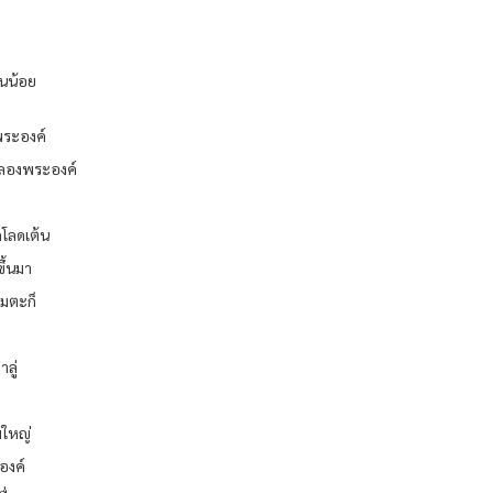
ยนน้อย
พระองค์
ฉลองพระองค์
ดโลดเต้น
ึ้นมา
อมตะก็
ลู่
่ใหญ่
องค์