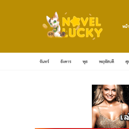
หน้
จันทร์
อังคาร
พุธ
พฤหัสบดี
ศุ