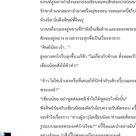
ตอนที่ลู่หยางกำลังจะยกย่องเซียนอมตะสักสองประโยคเพ
รักษาตำแหน่งมหาอำมาตย์ใหญ่ของตน รอยแยกหนึ่งก็
ห้วงจิต นั่นคือศิษย์พี่ใหญ่
นางเหลือบมองลู่หยางที่กำลังถือเข็มด้าย และฉลองพระ
ตักของลู่หยาง หางตากระตุกซึ่งเป็นเรื่องหายาก
“ศิษย์น้อง เจ้า…”
ลู่หยางตกใจรีบลุกขึ้น แก้ตัว “ไม่เกี่ยวกับข้านะ ทั้งหมดเป
เซียนน้อยสั่งให้ข้าทำ!”
“อ้าว ไม่ใช่เจ้าเองหรือที่เสนอให้ปักข้ากับเด็กอวี้บนฉลอ
พระองค์?”
“เซียนน้อย อย่าพูดส่งเดชสิ ข้าไม่ได้พูดอะไรทั้งนั้น”
ฟังศิษย์น้องกับเซียนน้อยผลัดกันโยนความรับผิดชอบ อว
จะเข้าใจเรื่องราว “ท่านผู้อาวุโสเซียนน้อย ท่านเคยคิดจะ
รูปแบบฉลองพระองค์บ้างไหม?” อวี้จือแนะนำอย่างมีน ้
อย่างอ้อมๆ ว่าสิ่งนี้ไม่ค่อยเหมือนฉลองพระองค์