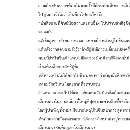
ถามเกี่ยวกับสภาพท้องถิ่น แต่ครั้งนี้มีคนท้องถิ่นอย่างเมิ่ง
ไป ลู่หยางจึงไม่จำเป็นต้องไปถามใครอีก
“น่าเสียดายที่ศิษย์น้องเถาและคนอื่นๆ ไปปราบลัทธิอู่ชิง
หมดแล้ว”
แต่เดิมลู่หยางยังอยากชวนเถาเหยาเยี่ย หม่านกู่ไปดินแด
แต่หลังจากสอบถามจึงรู้ว่าลัทธิอู่ชิงมีการเปลี่ยนแปลงครั
ตอนนี้สำนักเวิ่นเต๋าแทบไม่มีคนว่าง มีคนไหนก็ดึงคนนั้น
เรื่องที่เหลือของลัทธิอู่ชิง
หลี่หาวเหรินไม่ได้ออกไปข้างนอก เขากำลังมุ่งมั่นศึกษาว
หลอมวัตถุวิเศษ ไม่สะดวกที่จะรบกวน
ม้าแก่พาสองคนไป ใช้เวลาเพียงสองวัน ก็มาถึงเมืองหลวง
เมืองหลวงในฐานะเมืองที่ใหญ่ที่สุดของแคว้นต้าเซี่ย หรือ
โลกผู้บำเพ็ญทั้งหมด มีขนาดใหญ่เกินจินตนาการ ลู่หยางอ
ห่างไกลจากเมืองหลวงมาก ก็เห็นเงาดำขนาดใหญ่หลายเ
เมืองหลวง นั่นคือภูเขาในเมืองหลวง