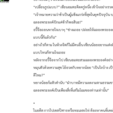
“เปลี่ยนรูปแบบ?” เซียนอมตะคิดครู่หนึ่ง เข้าใจอย่างรวด
“เจ้าหมายความว่าข้าเป็นผู้แข็งแกร่งที่สุดในยุคปัจจุบัน 
ฉลองพระองค์ปักแค่ข้าก็พอสินะ!”
อวี้จือถอนหายใจเบาๆ “ช่างเถอะ ปล่อยให้ฉลองพระองค
แบบนี้ก็แล้วกัน”
อย่างไรก็ตาม ในห้วงจิตก็ไม่มีคนอื่น เซียนน้อยอยากแต่งต
แบบไหนก็ตามใจเถอะ
หลังจากอวี้จือจากไป เซียนอมตะสวมฉลองพระองค์อย่างต
หมุนตัวด้วยความสุข โอ้อวดกับหยางน้อย “เป็นไงบ้าง เป็น
ดีไหม?”
หยางน้อยก้มตัวคำนับ “ฝ่าบาทมีความงดงามตามธรรมชา
ฉลองพระองค์เป็นเพียงสิ่งที่เสริมโฉมของท่านเท่านั้น”
•
ในอดีต การไปเขตปีศาจหรือทะเลตงไห่ ต้องหาคนที่เคย