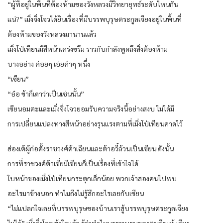
“ผู้ที่อยู่ในพื้นที่ต้องห้ามของวังหลวงมีวิทยายุทธ์ระดับไหนกัน
แน่?” เมิ่งจิ่งโจวได้ยินเรื่องที่มีบรรพบุรุษตระกูลเจียงอยู่ในพื้นที่
ต้องห้ามของวังหลวงมานานแล้ว
เมิ่งโป่เทียนมีสีหน้าเคร่งขรึม ราวกับกำลังพูดถึงสิ่งต้องห้าม
บางอย่าง ค่อยๆ เอ่ยคำๆ หนึ่ง
“เซียน”
“อ๋อ ข้าก็เดาว่าเป็นเช่นนั้น”
เซียนอมตะและเมิ่งจิ่งโจวยอมรับความจริงนี้อย่างสงบ ไม่ได้มี
การเปลี่ยนแปลงทางสีหน้าอย่างรุนแรงตามที่เมิ่งโป่เทียนคาดไว้
ฮ่องเต้ผู้ก่อตั้งราชวงศ์ต้าเฉียนและต้าอวี๋ล้วนเป็นเซียน ดังนั้น
การที่ราชวงศ์ต้าเซี่ยมีเซียนก็เป็นเรื่องที่เข้าใจได้
ใบหน้าของเมิ่งโป่เทียนกระตุกเล็กน้อย พวกเจ้าสองคนไปพบ
อะไรมาข้างนอก ทำไมถึงไม่รู้สึกอะไรเลยกับเซียน
“ไม่แปลกใจเลยที่บรรพบุรุษของบ้านเราสู้บรรพบุรุษตระกูลเจียง
ไม่ได้” เมิ่งจิ่งโจวเข้าใจแล้ว รู้ว่าทำไมบรรพบุรุษของตนถึงแพ้ เจียง