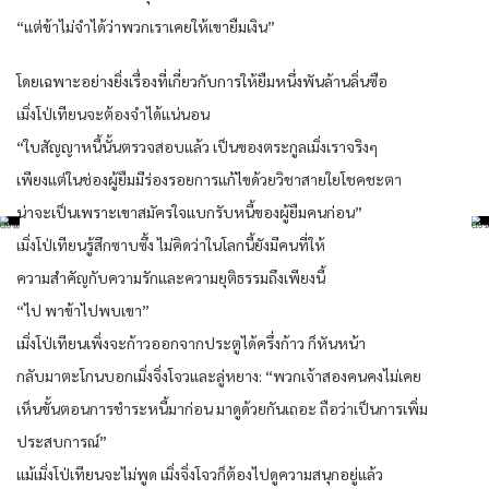
“แต่ข้าไม่จำได้ว่าพวกเราเคยให้เขายืมเงิน”
โดยเฉพาะอย่างยิ่งเรื่องที่เกี่ยวกับการให้ยืมหนึ่งพันล้านลิ่นซือ
เมิ่งโป่เทียนจะต้องจำได้แน่นอน
“ใบสัญญาหนี้นั้นตรวจสอบแล้ว เป็นของตระกูลเมิ่งเราจริงๆ
เพียงแต่ในช่องผู้ยืมมีร่องรอยการแก้ไขด้วยวิชาสายใยโชคชะตา
น่าจะเป็นเพราะเขาสมัครใจแบกรับหนี้ของผู้ยืมคนก่อน”
เมิ่งโป่เทียนรู้สึกซาบซึ้ง ไม่คิดว่าในโลกนี้ยังมีคนที่ให้
ความสำคัญกับความรักและความยุติธรรมถึงเพียงนี้
“ไป พาข้าไปพบเขา”
เมิ่งโป่เทียนเพิ่งจะก้าวออกจากประตูได้ครึ่งก้าว ก็หันหน้า
กลับมาตะโกนบอกเมิ่งจิ่งโจวและลู่หยาง: “พวกเจ้าสองคนคงไม่เคย
เห็นขั้นตอนการชำระหนี้มาก่อน มาดูด้วยกันเถอะ ถือว่าเป็นการเพิ่ม
ประสบการณ์”
แม้เมิ่งโป่เทียนจะไม่พูด เมิ่งจิ่งโจวก็ต้องไปดูความสนุกอยู่แล้ว