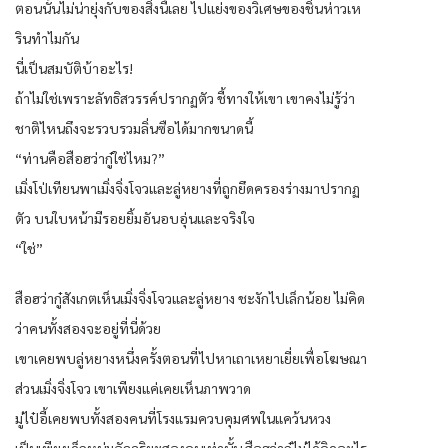
ตอนนั้นไม่น่ายุ่งกับของสิ่งนี้เลย ไปแย่งของวิเศษของชิ่นห่าวเห
รินทำไมกัน
นี่เป็นสมบัติบ้าอะไร!
ถ้าไม่ใช่เพราะลัทธิสวรรค์ปรากฏตัว ชี้ทางให้เขา เขาคงไม่รู้ว่า
ชาติไหนถึงจะรวบรวมลิ่นซือได้มากขนาดนี้
“ท่านคือสือฮว่ากู๋ใช่ไหม?”
เมิ่งโป่เทียนพาเมิ่งจิ่งโจวและลู่หยางที่ถูกยึดครองร่างมาปรากฏ
ตัว บนใบหน้ามีรอยยิ้มอันอบอุ่นและจริงใจ
“ใช่”
สือฮว่ากู๋สังเกตเห็นเมิ่งจิ่งโจวและลู่หยาง ชะงักไปเล็กน้อย ไม่คิด
ว่าคนทั้งสองจะอยู่ที่นี่ด้วย
เขาเคยพบลู่หยางหนึ่งครั้งตอนที่ไปหาเถาเหยาเยี่ยเพื่อโฆษณา
ส่วนเมิ่งจิ่งโจว เขาเพียงแค่เคยเห็นภาพวาด
มู่ไป๋อี้เคยพบทั้งสองคนที่โรงแรมควบคุมศพในแคว้นหวง
เป็นเพียงเด็กหนุ่มอัจฉริยะสองคนเท่านั้น สือฮว่ากู๋ไม่ได้คิดอะไร