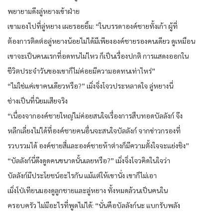
พยายามดึงลู่หยางเข้าฝ่าย
เขามองไปที่ลู่หยาง เผยรอยยิ้ม: “ในบรรดาองค์ชายทั้งเก้า ผู้ที่
ต้องการติดต่อลู่หยางน้อยไม่ได้มีเพียงองค์ชายรองคนเดียว ดูเหมือน
เขาจะเป็นคนแรกที่อดทนไม่ไหว ก็เป็นเรื่องปกติ การแสดงออกใน
ชีวิตประจำวันของเขาก็ไม่ค่อยมีความอดทนเท่าไหร่”
“ไม่ใช่แค่เขาคนเดียวหรือ?” เมิ่งจิ่งโจวประหลาดใจ ลู่หยางนี่
ช่างเป็นที่นิยมเสียจริง
“เนื่องจากองค์ชายใหญ่ไม่ค่อยสนใจเรื่องการสืบทอดบัลลังก์ จึง
หลีกเลี่ยงไม่ได้ที่องค์ชายคนอื่นจะสนใจบัลลังก์ จากข่าวกรองที่
รวบรวมได้ องค์ชายสี่และองค์ชายห้าต่างก็มีความตั้งใจจะแย่งชิง”
“บัลลังก์นี่ดึงดูดคนขนาดนั้นเลยหรือ?” เมิ่งจิ่งโจวคิดในใจว่า
บัลลังก์มีประโยชน์อะไรกัน แม้แต่ให้เขานั่ง เขาก็ไม่เอา
เมิ่งโป่เทียนมองดูลูกชายและลู่หยาง ทั้งหมดล้วนเป็นคนใน
ครอบครัว ไม่มีอะไรที่พูดไม่ได้: “นั่นคือบัลลังก์นะ แบกรับพลัง