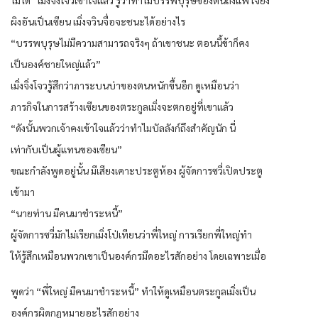
ผิงอันเป็นเซียน เมิ่งจวินจื่อจะชนะได้อย่างไร
“บรรพบุรุษไม่มีความสามารถจริงๆ ถ้าเขาชนะ ตอนนี้ข้าก็คง
เป็นองค์ชายใหญ่แล้ว”
เมิ่งจิ่งโจวรู้สึกว่าภาระบนบ่าของตนหนักขึ้นอีก ดูเหมือนว่า
ภารกิจในการสร้างเซียนของตระกูลเมิ่งจะตกอยู่ที่เขาแล้ว
“ดังนั้นพวกเจ้าคงเข้าใจแล้วว่าทำไมบัลลังก์ถึงสำคัญนัก นี่
เท่ากับเป็นผู้แทนของเซียน”
ขณะกำลังพูดอยู่นั้น มีเสียงเคาะประตูห้อง ผู้จัดการซวี่เปิดประตู
เข้ามา
“นายท่าน มีคนมาชำระหนี้”
ผู้จัดการซวี่มักไม่เรียกเมิ่งโป่เทียนว่าพี่ใหญ่ การเรียกพี่ใหญ่ทำ
ให้รู้สึกเหมือนพวกเขาเป็นองค์กรมืดอะไรสักอย่าง โดยเฉพาะเมื่อ
พูดว่า “พี่ใหญ่ มีคนมาชำระหนี้” ทำให้ดูเหมือนตระกูลเมิ่งเป็น
องค์กรผิดกฎหมายอะไรสักอย่าง