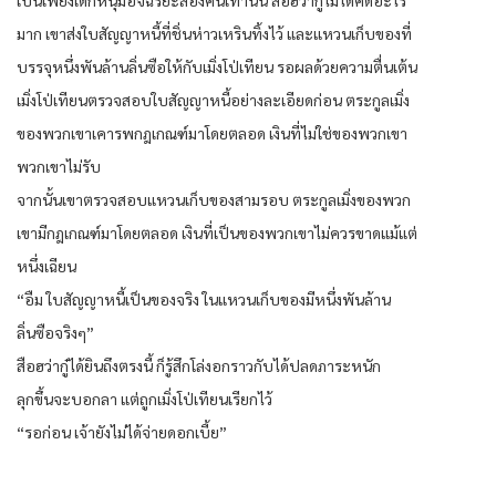
มาก เขาส่งใบสัญญาหนี้ที่ชิ่นห่าวเหรินทิ้งไว้ และแหวนเก็บของที่
บรรจุหนึ่งพันล้านลิ่นซือให้กับเมิ่งโป่เทียน รอผลด้วยความตื่นเต้น
เมิ่งโป่เทียนตรวจสอบใบสัญญาหนี้อย่างละเอียดก่อน ตระกูลเมิ่ง
ของพวกเขาเคารพกฎเกณฑ์มาโดยตลอด เงินที่ไม่ใช่ของพวกเขา
พวกเขาไม่รับ
จากนั้นเขาตรวจสอบแหวนเก็บของสามรอบ ตระกูลเมิ่งของพวก
เขามีกฎเกณฑ์มาโดยตลอด เงินที่เป็นของพวกเขาไม่ควรขาดแม้แต่
หนึ่งเฉียน
“อืม ใบสัญญาหนี้เป็นของจริง ในแหวนเก็บของมีหนึ่งพันล้าน
ลิ่นซือจริงๆ”
สือฮว่ากู๋ได้ยินถึงตรงนี้ ก็รู้สึกโล่งอกราวกับได้ปลดภาระหนัก
ลุกขึ้นจะบอกลา แต่ถูกเมิ่งโป่เทียนเรียกไว้
“รอก่อน เจ้ายังไม่ได้จ่ายดอกเบี้ย”