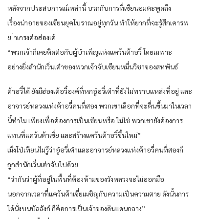
หลังจากประสบการณ์เหล่านี้ บวกกับการที่เซียนอมตะพูดถึง
เรื่องน่าอายของเซียนยุคโบราณอยู่ทุกวัน ทำให้ยากที่จะรู้สึกเคารพ
ย ่าเกรงต่อฮ่องเต้
“พวกเจ้าก็เคยติดต่อกับผู้บำเพ็ญแห่งแคว้นต้าอวี๋ โดยเฉพาะ
อย่างยิ่งสำนักเวิ่นเต๋าของพวกเจ้าจับเซียนหมื่นวิชาของสหพันธ์
ต้าอวี๋ได้ ยังมีฮ่องเต้อวี๋องค์ที่หกอู๋อวี่เต๋าที่ยังไม่ทราบแหล่งที่อยู่ และ
อาจารย์หลวงแห่งต้าอวี๋คนที่สอง พวกเขาเลือกที่จะตื่นขึ้นมาในเวลา
นี้ทำไม เพียงเพื่อต้องการเป็นเซียนหรือ ไม่ใช่ พวกเขายังต้องการ
แทนที่แคว้นต้าเซี่ย และสร้างแคว้นต้าอวี๋ขึ้นใหม่”
เมิ่งโป่เทียนไม่รู้ว่าอู๋อวี่เต๋าและอาจารย์หลวงแห่งต้าอวี๋คนที่สองก็
ถูกสำนักเวิ่นเต๋าจับไปด้วย
“ว่ากันว่าผู้ที่อยู่ในพื้นที่ต้องห้ามของวังหลวงจะไม่ออกมือ
นอกจากเวลาที่แคว้นต้าเซี่ยเผชิญกับความเป็นความตาย ดังนั้นการ
ได้นั่งบนบัลลังก์ ก็คือการเป็นเจ้าของดินแดนกลาง”