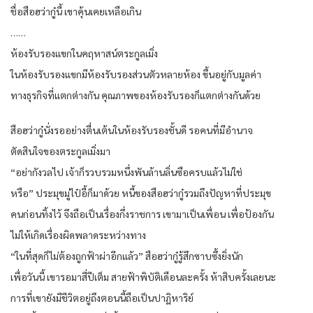
ชื่อสือฮว่ากู๋นี้ เขาคุ้นเคยเหลือเกิน
……
ห้องรับรองแขกในคฤหาสน์ตระกูลเมิ่ง
ในห้องรับรองแขกมีห้องรับรองส่วนตัวหลายห้อง ขึ้นอยู่กับมูลค่า
ทางธุรกิจที่แตกต่างกัน คุณภาพของห้องรับรองก็แตกต่างกันด้วย
สือฮว่ากู๋นั่งรออย่างตื่นเต้นในห้องรับรองชั้นดี รอคนที่มีอำนาจ
ตัดสินใจของตระกูลเมิ่งมา
“อย่ากังวลไป เจ้าก็รวบรวมหนึ่งพันล้านลิ่นซือครบแล้วไม่ใช่
หรือ” ประมุขมู่ไป๋อี้ก็มาด้วย หนี้ของสือฮว่ากู๋รวมถึงปัญหาที่ประมุข
คนก่อนทิ้งไว้ จึงถือเป็นเรื่องกึ่งราชการ เขามาเป็นเพื่อน เพื่อป้องกัน
ไม่ให้เกิดเรื่องผิดพลาดระหว่างทาง
“ในที่สุดก็ไม่ต้องถูกฟ้าผ่าอีกแล้ว” สือฮว่ากู๋รู้สึกซาบซึ้งยิ่งนัก
เพื่อวันนี้ เขารอมาสี่ปีเต็ม สายฟ้าพิบัติเดือนละครั้ง ห้าสิบครั้งเลยนะ
การที่เขายังมีชีวิตอยู่ถึงตอนนี้ถือเป็นปาฏิหาริย์