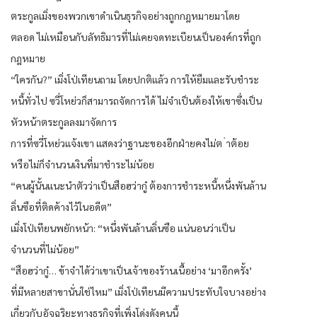
ตระกูลเมิ่งของพวกเขาดำเนินธุรกิจอย่างถูกกฎหมายมาโดย
ตลอด ไม่เหมือนกับลัทธิมารที่ไม่เคยจดทะเบียนเป็นองค์กรที่ถูก
กฎหมาย
“ใครกัน?” เมิ่งโป่เทียนถาม โดยปกติแล้ว การให้ยืมและรับชำระ
หนี้ทั่วไป ซวี่โหย่วก็สามารถจัดการได้ ไม่จำเป็นต้องให้เขาซึ่งเป็น
หัวหน้าตระกูลลงมาจัดการ
การที่ซวี่โหย่วแจ้งเขา แสดงว่าฐานะของอีกฝ่ายคงไม่ต ่าต้อย
หรือไม่ก็จำนวนเงินที่มาชำระไม่น้อย
“คนผู้นั้นแนะนำตัวว่าเป็นสือฮว่ากู๋ ต้องการชำระหนี้หนึ่งพันล้าน
ลิ่นซือที่ติดค้างไว้ในอดีต”
เมิ่งโป่เทียนพยักหน้า: “หนึ่งพันล้านลิ่นซือ แน่นอนว่าเป็น
จำนวนที่ไม่น้อย”
“สือฮว่ากู๋… ข้าจำได้ว่าเขาเป็นเจ้าของร้านเนื้อย่าง ‘มาอีกครั้ง’
ที่มีหลายสาขานั่นใช่ไหม” เมิ่งโป่เทียนมีความประทับใจบางอย่าง
เกี่ยวกับอัจฉริยะทางธุรกิจที่เพิ่งโด่งดังคนนี้