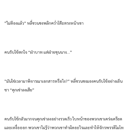
”ไม่ต้องแล้ว” หลี่ซวนซงพลิกคว่ำโต๊ะตรงหน้าเขา
คนรับใช้ตกใจ “ฝ่าบาท แต่ฝ่ายขุนนาง…”
”มันใช่เวลามาพิจารณาเอกสารหรือไง?” หลี่ซวนซงมองคนรับใช้อย่างเย็น
ชา “คุกเข่าลงเสีย”
คนรับใช้กลัวมากจนคุกเข่าลงอย่างรวดเร็ว ใบหน้าของพวกเขาเคร่งเครียด
และเหงื่อออก พวกเขาไม่รู้ว่าพวกเขาทำผิดอะไรและทำให้จักรพรรดิโมโห