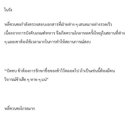
ในวัง
หลี่ซวนซงกำลังตรวจสอบเอกสารที่ฝ่ายต่าง ๆ เสนอมาอย่างรวดเร็ว
เนื่องจากการบังคับเกณฑ์ทหาร จึงเกิดความโกลาหลครั้งใหญ่ในสถานที่ต่าง
ๆ และเขาต้องใช้เวลามากในการทำให้สถานการณ์สงบ
“บัดซบ ข้าต้องการรักษาชื่อของข้าไว้ตลอดไป ถ้าเป็นเช่นนี้ต้องมีคน
วิจารณ์ข้าเสีย ๆ หาย ๆ แน่”
หลี่ซวนซงโกรธมาก