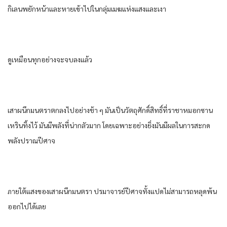
กิเลนพยักหน้าและหายเข้าไปในกลุ่มเมฆแห่งแสงและเงา
ดูเหมือนทุกอย่างจะจบลงแล้ว
เสาผนึกมนตราตกลงไปอย่างช้า ๆ มันเป็นวัตถุศักดิ์สิทธิ์ที่ราชาหมอกซาน
เหรินทิ้งไว้ มันมีพลังที่น่ากลัวมาก โดยเฉพาะอย่างยิ่งมันมีผลในการสะกด
พลังปราณปีศาจ
ภายใต้แสงของเสาผนึกมนตรา ปรมาจารย์ปีศาจทั้งแปดไม่สามารถหลุดพ้น
ออกไปได้เลย