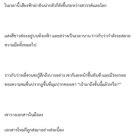
ในเวลานี้ เสียงฟ้าผ่าอันน่ากลัวก็ดังขึ้นระหว่างสวรรค์และโลก
แสงสีขาวส่องอยู่บนท้องฟ้า และสว่างเป็นเวลานาน ราวกับว่ากำลังจะสลาย
ความมืดทั้งหมดไป
ราวกับว่าหลี่ซวนซงรู้สึกถึงบางอย่าง เขาก็เงยหน้าขึ้นทันที และมีร่องรอย
ของความขมขื่นปรากฏขึ้นที่มุมปากของเขา “เจ้ามาถึงขั้นนี้แล้วหรือ?”
เขาวางเอกสารในมือลง
เอกสารใหม่ก็ถูกส่งมาอย่างต่อเนื่อง