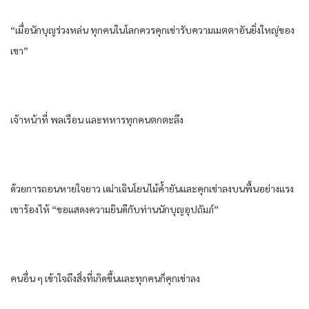
“เมื่อนักบุญร่วงหล่น ทุกคนในโลกควรคุกเข่ารับความเมตตาอันยิ่งใหญ่ของ
เขา”
เจ้าหน้าที่ พลเรือน และทหารทุกคนตกตะลึง
ด้วยการถอนหายใจยาว เฒ่าเฉินโยนไม้ค้ำยันและคุกเข่าลงบนพื้นอย่างแรง
เขาร้องไห้ “ขอแสดงความยินดีกับท่านนักบุญอุปถัมภ์”
คนอื่น ๆ เข้าใจถึงสิ่งที่เกิดขึ้นและทุกคนก็คุกเข่าลง