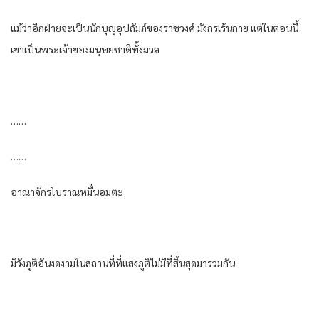
แม้ว่าอีกฝ่ายจะเป็นนักบุญอุปถัมภ์ของราชวงศ์ มังกรเร้นกาย แต่ในตอนนี้
เขาเป็นพระเจ้าของมนุษยชาติทั้งมวล
……
……
อาณาจักรโบราณหมื่นอมตะ
มีวังภูติอันงดงามในสถานที่ที่แสงภูติไม่มีที่สิ้นสุดมารวมกัน