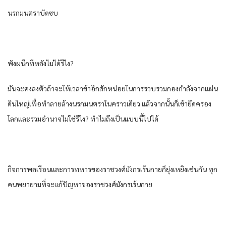
นรกมนตราบัดซบ
พังผนึกทีหลังไม่ได้รึไง?
มันจะคงลงตัวถ้าจะให้เวลาข้าอีกสักหน่อยในการรวบรวมกองกำลังจากแผ่น
ดินใหญ่เพื่อทำลายล้างนรกมนตราในคราวเดียว แล้วจากนั้นก็เข้ายึดครอง
โลกและรวมอำนาจไม่ใช่รึไง? ทำไมถึงเป็นแบบนี้ไปได้
กิจการพลเรือนและการทหารของราชวงศ์มังกรเร้นกายก็ยุ่งเหยิงเช่นกัน ทุก
คนพยายามที่จะแก้ปัญหาของราชวงศ์มังกรเร้นกาย