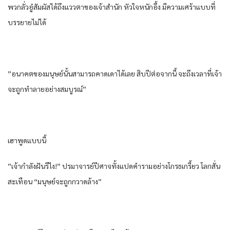
พวกลั่วอู๋สัมผัสได้ถึงแววตาของเจ้าสำนัก หัวใจหนักอึ้ง มีความเศร้าแบบที่
บรรยายไม่ได้
”อนาคตของมนุษย์นั้นสามารถคาดเดาได้เลย สิบปีต่อจากนี้ จะถึงเวลาที่เจ้า
จะถูกทำลายอย่างสมบูรณ์”
เฮาพูดแบบนี้
”เจ้ากำลังฝันรึไง!” ปรมาจารย์ปีศาจทั้งแปดคำรามอย่างโกรธเกรี้ยว โลกสั่น
สะเทือน “มนุษย์จะถูกกวาดล้าง”