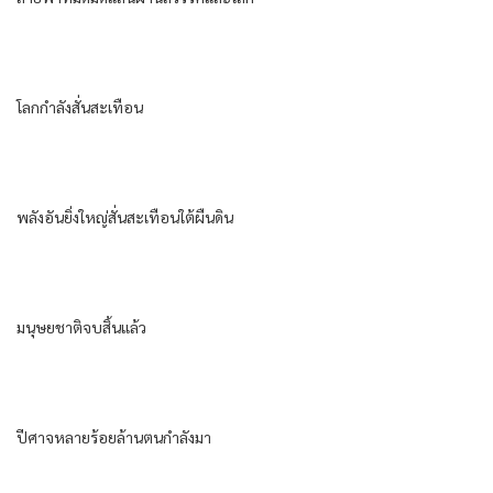
โลกกำลังสั่นสะเทือน
พลังอันยิ่งใหญ่สั่นสะเทือนใต้ผืนดิน
มนุษยชาติจบสิ้นแล้ว
ปีศาจหลายร้อยล้านตนกำลังมา