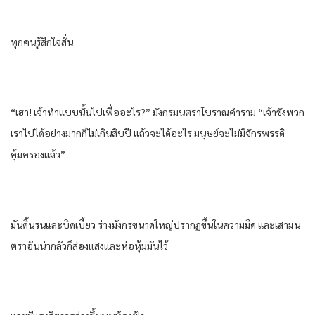
ทุกคนรู้สึกใจสั่น
“เฮา! เจ้าทำแบบนั้นไปเพื่ออะไร?” มังกรมนตราโบราณคำราม “เจ้าขังพวก
เราไปได้อย่างมากก็ไม่เกินสิบปี แล้วจะได้อะไร มนุษย์จะไม่มีจักรพรรดิ
คุ้มครองแล้ว”
มันดิ้นรนและบิดเบี้ยว ร่างมังกรขนาดใหญ่ปรากฏขึ้นในความมืด และเสามน
ตราอันน่ากลัวก็ส่องแสงและห่อหุ้มมันไว้