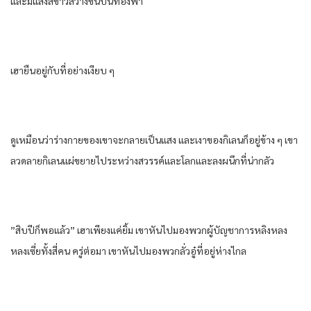
และมีแสงสีขาวสว่างขึ้นบนท้องฟ้า
เฮายืนอยู่กับที่อย่างเงียบ ๆ
ดูเหมือนว่าร่างกายของเขาจะกลายเป็นแสง และเงาของกิเลนก็อยู่ข้าง ๆ เขา
ลวดลายกิเลนแผ่ขยายไประหว่างสวรรค์และโลกและลงผนึกที่น่ากลัว
”สิบปีก็พอแล้ว” เฮาเพียงแค่ยิ้ม เขาหันไปมองพวกผู้บัญชาการหลิงหลง
หลงเซี่ยทั้งสี่คน ครู่ต่อมา เขาหันไปมองพวกลั่วอู๋ที่อยู่ห่างไกล