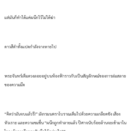
แต่มันก็ทำได้แค่ผนึกไว้ไม่ได้ฆ่า
ดาวสีดำทั้งแปดกำลังจางหายไป
พระจันทร์เต็มดวงลอยอยู่บนท้องฟ้าราวกับเป็นสัญลักษณ์ของการล่มสลาย
ของความมืด
“คิดว่ามันจบแล้วรึ!” มังกรมนตราโบราณเต็มไปด้วยความเกลียดชัง เสียง
หัวเราะ และความขมขื่น “ผนึกถูกทำลายแล้ว ปีศาจนับร้อยล้านจะเข้ามาใน