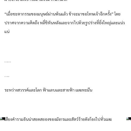
“เมื่อชะตากรรมของมนุษย์ผ่านพ้นแล้ว ข้าจะมาขอโทษเจ้าอีกครั้ง” โดย
ปราศจากความคิดถึง หลี่ชิหันหลังและจากไปด้วยรูปร่างที่ยิ่งใหญ่และแน่ว
แน่
……
…..
ระหว่างสวรรค์และโลก ฟ้าแลบและสายฟ้า เมฆทะมึน
เสียงคำรามอันน่าสยดสยองของมังกรและสัตว์ร้ายดังก้องไปทั่วเมฆ