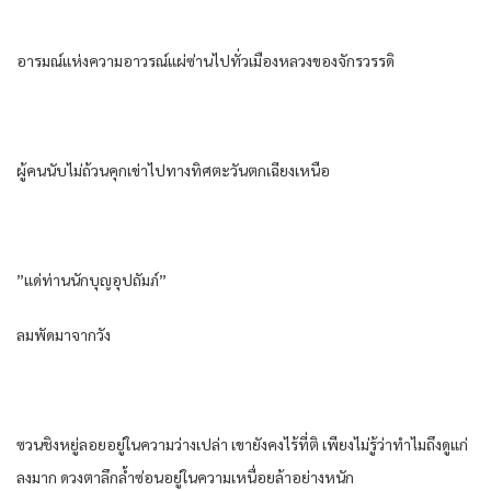
อารมณ์แห่งความอาวรณ์แผ่ซ่านไปทั่วเมืองหลวงของจักรวรรดิ
ผู้คนนับไม่ถ้วนคุกเข่าไปทางทิศตะวันตกเฉียงเหนือ
”แด่ท่านนักบุญอุปถัมภ์”
ลมพัดมาจากวัง
ซวนชิงหยู่ลอยอยู่ในความว่างเปล่า เขายังคงไร้ที่ติ เพียงไม่รู้ว่าทำไมถึงดูแก่
ลงมาก ดวงตาลึกล้ำซ่อนอยู่ในความเหนื่อยล้าอย่างหนัก