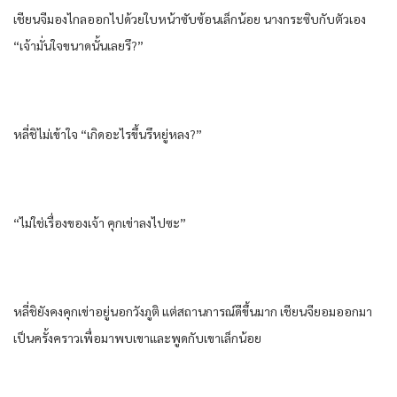
เชียนจีมองไกลออกไปด้วยใบหน้าซับซ้อนเล็กน้อย นางกระซิบกับตัวเอง
“เจ้ามั่นใจขนาดนั้นเลยรึ?”
หลี่ชิไม่เข้าใจ “เกิดอะไรขึ้นรึหยู่หลง?”
“ไม่ใช่เรื่องของเจ้า คุกเข่าลงไปซะ”
หลี่ชิยังคงคุกเข่าอยู่นอกวังภูติ แต่สถานการณ์ดีขึ้นมาก เชียนจียอมออกมา
เป็นครั้งคราวเพื่อมาพบเขาและพูดกับเขาเล็กน้อย