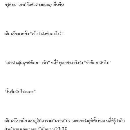
ครู่ต่อมาเขาก็ยืดตัวตรงและลุกขึ้นยืน
เชียนจีขมวดคิ้ว “เจ้ากำลังทำอะไร?”
“เผ่าพันธุ์มนุษย์ต้องการข้า” หลี่ชิพูดอย่างจริงจัง “ข้าต้องกลับไป”
”งั้นก็กลับไปเถอะ”
เชียนจีโบกมือ แสงภูติก็มารวมกันราวกับว่าจะแยกวังภูติทั้งหมด หลี่ชิรู้ว่าอีก
ฝ่ายโกรธ แต่เขาจะมาใส่ใจมากนักไม่ได้