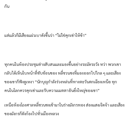
กัน
แต่แล้วก็มีเสียงแผ่วเบาดังขึ้นว่า “ไม่ใช่คุกเข่าให้ข้า”
ทุกคนในห้องประชุมต่างสับสนและมองขึ้นอย่างระมัดระวัง ทว่า พวกเขา
กลับได้เห็นใบหน้าที่ซับซ้อนของ หลี่ซวนซงที่มองออกไปไกล ๆ และเสียง
ของเขาก็ฟังดูเหงา “นักบุญกำลังร่วงหล่นที่ทางตะวันตกเฉียงเหนือ ทุก
คนในโลกควรคุกเข่าและรับความเมตตาอันยิ่งใหญ่ของเขา”
เหนือห้องโถงศาลหลี่ซวนซงเข้ามาในร่างมังกรทอง ส่องแสงเจิดจ้า และเสียง
ของมังกรก็ดังก้องไปทั่วเมืองหลวง