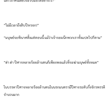
โลก เจ้าคนเดียวจะรับมือได้อย่างไร?”
”ไม่มีเวลาถึงสิบปีหรอก!”
“มนุษย์จะพินาศตั้งแต่ตอนนี้ แม้ว่าเจ้าจะผนึกพวกเราทั้งแปดไปก็ตาม”
”ฮ่า ฮ่า ปีศาจหลายร้อยล้านตนก็เพียงพอแล้วที่จะฆ่ามนุษย์ทั้งหมด”
ในบรรดาปีศาจหลายร้อยล้านตนในนรกมนตรามีปีศาจระดับกึ่งจักรพรรดิ
จำนวนมาก