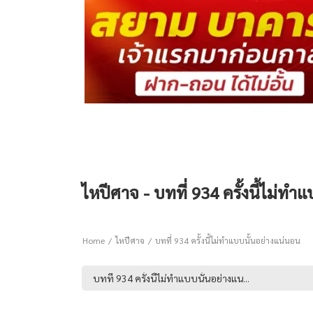
ไหปีศาจ - บทที่ 934 ครั้งนี้ไม่ท
Home
ไหปีศาจ
บทที่ 934 ครั้งนี้ไม่ทำแบบนั้นอย่างแน่นอน