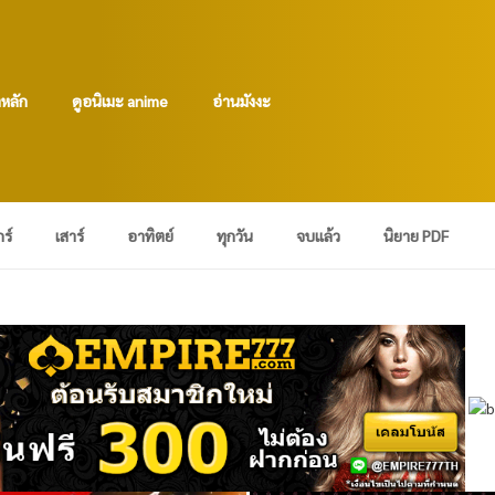
าหลัก
ดูอนิเมะ anime
อ่านมังงะ
กร์
เสาร์
อาทิตย์
ทุกวัน
จบแล้ว
นิยาย PDF