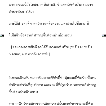
มาจากซอมบี้มือใหม่กว่าหนึ่งล้านตัว ซึ่งแสดงให้เห็นถึงความยาก
ลำบากในการได้มา
ภายใต้สายตาที่คาดหวังของหลิวหยวน เวลาผ่านไปทีละนาที
ในไม่ช้า ข้อความก็ปรากฏขึ้นต่อหน้าหลิวหยวน
【ขอแสดงความยินดี คุณได้รับคางคกพิษร้าย (ระดับ 16 ระดับ
ทองแดง) ผ่านการสังเคราะห์!】
……
ในขณะเดียวกัน หมอกสังเคราะห์สีดำที่ห่อหุ้มซอมบี้พิษร้ายทั้งสาม
ตัวก็รวมตัวกันที่ศูนย์กลาง และซอมบี้ที่มีรูปร่างประหลาดก็ปรากฏ
ขึ้นต่อหน้าหลิวหยวน
คางคกพิษร้ายหลังจากการสังเคราะห์นั้นแตกต่างจากซอมบี้พิษ