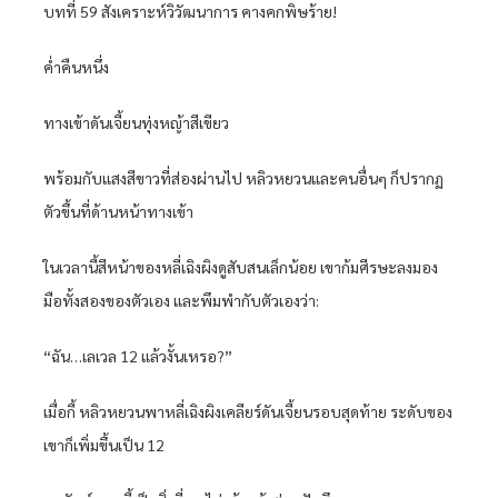
บทที่ 59 สังเคราะห์วิวัฒนาการ คางคกพิษร้าย!
ค่ำคืนหนึ่ง
ทางเข้าดันเจี้ยนทุ่งหญ้าสีเขียว
พร้อมกับแสงสีขาวที่ส่องผ่านไป หลิวหยวนและคนอื่นๆ ก็ปรากฏ
ตัวขึ้นที่ด้านหน้าทางเข้า
ในเวลานี้สีหน้าของหลี่เฉิงผิงดูสับสนเล็กน้อย เขาก้มศีรษะลงมอง
มือทั้งสองของตัวเอง และพึมพำกับตัวเองว่า:
“ฉัน…เลเวล 12 แล้วงั้นเหรอ?”
เมื่อกี้ หลิวหยวนพาหลี่เฉิงผิงเคลียร์ดันเจี้ยนรอบสุดท้าย ระดับของ
เขาก็เพิ่มขึ้นเป็น 12