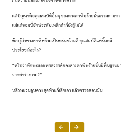
แต่ปัญหาคือคุณสมบัติอื่นๆ ของคางคกพิษร้ายนั้นธรรมดามาก
แม้แต่ซอมบี้ยักษ์ระดับเหล็กดำก็ยังสู้ไม่ได้
ต้องรู้ว่าคางคกพิษร้ายเป็นหน่วยโจมตี คุณสมบัติแค่นี้จะมี
ประโยชน์อะไร?
“หรือว่าทักษะและพรสวรรค์ของคางคกพิษร้ายนั้นมีพื้นฐานมา
จากค่าร่างกาย?”
หลิวหยวนลูบคาง สุดท้ายก็เลิกเดา แล้วตรวจสอบมัน