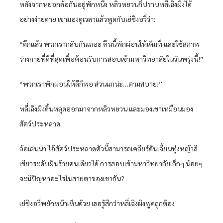
หลังจากหยอกล้อกันอยู่พักหนึ่ง หลิวหยวนก็ปราบหลี่เฉิงผิงได้
อย่างง่ายดาย เขามองดูเวลาแล้วพูดกับเย่ชิงอวี่ว่า:
“ดึกแล้ว พวกเรากลับกันเถอะ คืนนี้พักผ่อนให้เต็มที่ และใช้สภาพ
ร่างกายที่ดีที่สุดเพื่อต้อนรับการสอบเข้ามหาวิทยาลัยในวันพรุ่งนี้!”
“พวกเราพักผ่อนให้ดีก็พอ ส่วนแกน่ะ…ตามสบาย!”
หลี่เฉิงผิงดิ้นหลุดออกมาจากหลิวหยวน และมองเขาเหมือนมอง
สัตว์ประหลาด
ล้อเล่นน่า ไอ้สัตว์ประหลาดตัวนี้สามารถเคลียร์ดันเจี้ยนทุ่งหญ้าสี
เขียวระดับฝันร้ายคนเดียวได้ การสอบเข้ามหาวิทยาลัยเล็กๆ น้อยๆ
จะมีปัญหาอะไรในสายตาของเขากัน?
เย่ชิงอวี่พยักหน้าเห็นด้วย เธอรู้สึกว่าหลี่เฉิงผิงพูดถูกต้อง