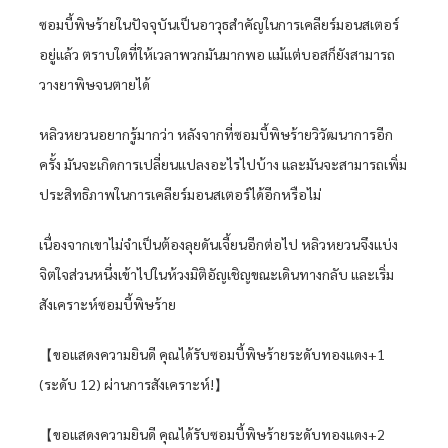
ซอมบี้พิษร้ายในปัจจุบันเป็นอาวุธสำคัญในการเคลียร์มอนสเตอร์
อยู่แล้ว ตราบใดที่ให้เวลาพวกมันมากพอ แม้แต่บอสก็ยังสามารถ
วางยาพิษจนตายได้
หลิวหยวนอยากรู้มากว่า หลังจากที่ซอมบี้พิษร้ายวิวัฒนาการอีก
ครั้ง มันจะเกิดการเปลี่ยนแปลงอะไรไปบ้าง และมันจะสามารถเพิ่ม
ประสิทธิภาพในการเคลียร์มอนสเตอร์ได้อีกหรือไม่
เนื่องจากเขาไม่จำเป็นต้องลุยดันเจี้ยนอีกต่อไป หลิวหยวนจึงแบ่ง
จิตใจส่วนหนึ่งเข้าไปในห้วงมิติอัญเชิญขณะเดินทางกลับ และเริ่ม
สังเคราะห์ซอมบี้พิษร้าย
【ขอแสดงความยินดี คุณได้รับซอมบี้พิษร้ายระดับทองแดง+1
(ระดับ 12) ผ่านการสังเคราะห์!】
【ขอแสดงความยินดี คุณได้รับซอมบี้พิษร้ายระดับทองแดง+2