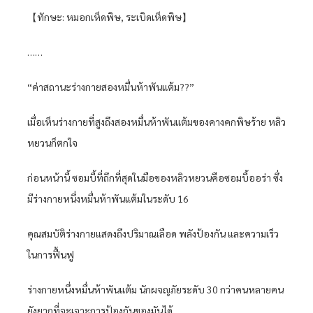
【ทักษะ: หมอกเห็ดพิษ, ระเบิดเห็ดพิษ】
……
“ค่าสถานะร่างกายสองหมื่นห้าพันแต้ม??”
เมื่อเห็นร่างกายที่สูงถึงสองหมื่นห้าพันแต้มของคางคกพิษร้าย หลิว
หยวนก็ตกใจ
ก่อนหน้านี้ ซอมบี้ที่ถึกที่สุดในมือของหลิวหยวนคือซอมบี้ออร่า ซึ่ง
มีร่างกายหนึ่งหมื่นห้าพันแต้มในระดับ 16
คุณสมบัติร่างกายแสดงถึงปริมาณเลือด พลังป้องกัน และความเร็ว
ในการฟื้นฟู
ร่างกายหนึ่งหมื่นห้าพันแต้ม นักผจญภัยระดับ 30 กว่าคนหลายคน
ยังยากที่จะเจาะการป้องกันของมันได้