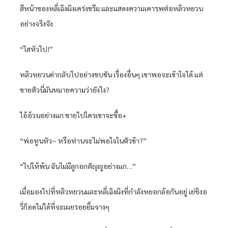
สีหน้าของหลี่เฉิงผิงเคร่งขรึม และแสดงความเคารพต่อหลิวหยวน
อย่างจริงจัง
“ไสหัวไป!”
หลิวหยวนด่ากลับไปอย่างขบขัน เรื่องอื่นๆ เขาพอจะเข้าใจได้ แต่
ขายตัวนี่มันหมายความว่ายังไง?
ไอ้อ้วนอย่างแก ขายไปใครเขาจะซื้อ+
“พ่อทูนหัว~ หรือท่านจะไม่พอใจในตัวข้า?”
“ไปให้พ้น ฉันไม่มีลูกอกตัญญูอย่างแก…”
เมื่อมองไปที่หลิวหยวนและหลี่เฉิงผิงที่กำลังหยอกล้อกันอยู่ เย่ชิงอ
วี่ก็อดไม่ได้ที่จะเผยรอยยิ้มจางๆ