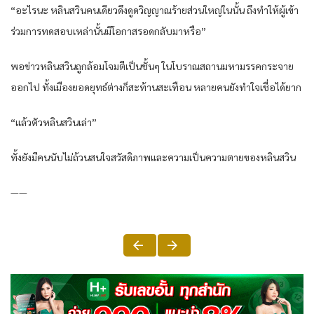
“อะไรนะ หลินสวินคนเดียวดึงดูดวิญญาณร้ายส่วนใหญ่ในนั้น ถึงทำให้ผู้เข้า
ร่วมการทดสอบเหล่านั้นมีโอกาสรอดกลับมาหรือ”
พอข่าวหลินสวินถูกล้อมโจมตีเป็นชั้นๆ ในโบราณสถานมหามรรคกระจาย
ออกไป ทั้งเมืองยอดยุทธ์ต่างก็สะท้านสะเทือน หลายคนยังทำใจเชื่อได้ยาก
“แล้วตัวหลินสวินเล่า”
ทั้งยังมีคนนับไม่ถ้วนสนใจสวัสดิภาพและความเป็นความตายของหลินสวิน
——