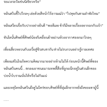
ระแวงระวังเช่นนี้เชียวหรือ”
หลินสวินชี้ไปไกลๆ เอ่ยด้วยสีหน้าไร้อารมณ์ว่า “ไปคุยกันตามลำพังไหม”
หลิงเสวียนจื่อรับปากอย่างยินดี “พอดีเลย ข้าก็มีหลายเรื่องอยากถกกับเจ้า”
ทันใดนั้นศิษย์พี่ศิษย์น้องก็เคลื่อนย้ายผ่านห้วงอากาศออกมาไกลๆ
เซี่ยงเสี่ยวหยวนกับเยวี่ยตู๋ชิวสบตากัน ต่างไม่รบกวนอย่างรู้กาลเทศะ
เพียงแต่ในใจเกิดความคิดมากมายอย่างห้ามไม่ได้ ก่อนหน้านี้ศิษย์พี่ของ
หลินสวินคนนี้… ตกลงเอาชนะมารเทพตี้สือที่ถูกผนึกอยู่ในส่วนลึกของ
บ่อน้ำโบราณนั่นได้หรือไม่กันแน่
และเหตุใดหลินสวินถึงดูไม่ใคร่ชอบศิษย์พี่ที่ลุ่มลึกยากหยั่งถึงของเขาผู้นี้
……