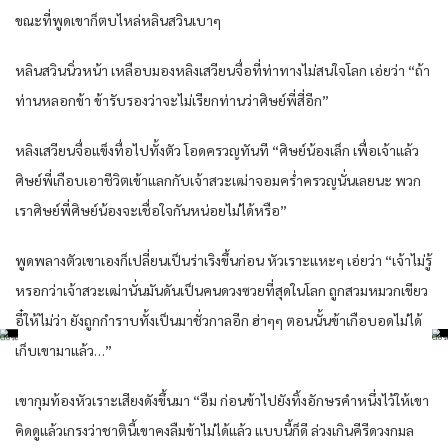
ขณะที่พูดเขาก็ตบไหล่หลินสวินเบาๆ
หลินสวินนิ่วหน้า เหลือบมองหลิงเสวียนจื่อที่ท่าทางไม่สนใจโลก เอ่ยว่า “ถ้า
ท่านหลอกข้า ข้ารับรองว่าจะไม่เรียกท่านว่าศิษย์พี่สี่อีก”
หลิงเสวียนจื่อแข็งทื่อไปทั้งตัว โอดครวญทันที “ศิษย์น้องเล็ก เพื่อเจ้าแล้ว
ศิษย์พี่เกือบเอาชีวิตเข้าแลกกับเจ้าสวะเฒ่าจอมคร่ำครวญนั่นเลยนะ พวก
เราศิษย์พี่ศิษย์น้องจะเชื่อใจกันหน่อยไม่ได้หรือ”
พูดพลางตัวเขาเองก็เปลี่ยนเป็นร่าเริงขึ้นก่อน หัวเราะแหะๆ เอ่ยว่า “เจ้าไม่รู้
หรอกว่าเจ้าสวะเฒ่านั่นมันดันเป็นคนดวงซวยที่สุดในโลก ถูกสวมหมวกเขียว
อี๋ให้ไม่ว่า ยังถูกกำราบทั้งเป็นมาชั่วกาลอีก ฮ่าๆๆ ตอนนั้นข้าเกือบอดไม่ได้
เก็บเขามาแล้ว…”
เขากุมท้องหัวเราะเสียงดังขึ้นมา “อืม ก่อนข้าไปยังทิ้งอักษรคำหนึ่งไว้ให้เขา
คิดดูแล้วเกรงว่าชาตินี้เขาคงลืมข้าไม่ได้แล้ว แบบนี้ก็ดี ล่วงเกินคีรีดวงกมล