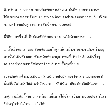
ชั่วพริบตา อาจารย์อาคงเจวี๋ยเพียงคนเดียวเท่านั้นก็ทำลายกระบวนท่า
ไม้ตายของเหล่าระดับอมตะ ระหว่างที่ลงมืออย่างผ่อนคลายราบเรียบก็เผย
ความสง่างามอันสูงส่งของระดับนี้ออกมาจนหมด!
นี่ก็คือคงเจวี๋ย เพิ่งฟื้นคืนสติก็สำแดงอานุภาพไร้เทียมทานออกมา
แม้เสื้อผ้าของเขาจะยังซอมซ่อ ผมเผ้ายุ่งเหยิงหน้าเกรอะกรัง แต่เขายืนอยู่
ตรงนั้นก็เป็นดั่งจอมราชันเหนือหัว อานุภาพข่มเวิ้งฟ้า ไอเซียนเป็นริ้วๆ
อบอวล ข้างกายเขายังมีสวรรค์สามสิบสามชั้นผุดขึ้นมา!
สวรรค์แต่ละชั้นล้วนเป็นโลกใบหนึ่ง ภายในมีอาณาจักรโบราณมากมาย ที่
นั่นมีสิ่งมีชีวิตนับไม่ถ้วนกำลังหมอบคำนับให้เขา เสียงท่องคัมภีร์แว่วออกมา
เหตุการณ์เช่นนี้สามารถสะเทือนหมื่นกาลได้จริงๆ เป็นภาพอันอัศจรรย์และ
ยิ่งใหญ่อย่างไม่อาจคาดคิดได้!