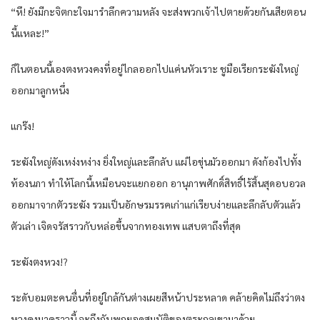
“หึ! ยังมีกะจิตกะใจมารำลึกความหลัง จะส่งพวกเจ้าไปตายด้วยกันเสียตอน
นี้แหละ!”
ก็ในตอนนี้เองตงหวงคงที่อยู่ไกลออกไปแค่นหัวเราะ ชูมือเรียกระฆังใหญ่
ออกมาลูกหนึ่ง
แกร๊ง!
ระฆังใหญ่ดังเหง่งหง่าง ยิ่งใหญ่และลึกลับ แผ่ไอขุ่นมัวออกมา ดังก้องไปทั้ง
ท้องนภา ทำให้โลกนี้เหมือนจะแยกออก อานุภาพศักดิ์สิทธิ์ไร้สิ้นสุดอบอวล
ออกมาจากตัวระฆัง รวมเป็นอักษรมรรคเก่าแก่เรียบง่ายและลึกลับตัวแล้ว
ตัวเล่า เจิดจรัสราวกับหล่อขึ้นจากทองเทพ แสบตาถึงที่สุด
ระฆังตงหวง!?
ระดับอมตะคนอื่นที่อยู่ใกล้กันต่างเผยสีหน้าประหลาด คล้ายคิดไม่ถึงว่าตง
หวงคงมาคราวนี้ จะถึงกับพกยอดสมบัติของตระกูลเขามาด้วย