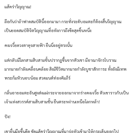
แส้คร่าวิญญาณ!
ลือกันว่าถ้าฟาดสมบัตินี้ออกมามา กระทั่งระดับอมตะก็ต้องสิ้นวิญญาณ
เป็นยอดสมบัติจิตวิญญาณที่อหังการถึงขีดสุดชิ้นหนึ่ง
คงเจวี๋ยดวงตาดุจสายฟ้า ยืนนิ่งอยู่ตรงนั้น
แต่กลับมีโลกสามสิบสามชั้นปรากฏขึ้นจากตัวเขา มีอาณาจักรโบราณ
มากมายกำลังเคลื่อนคล้อย สิงมีชีวิตมากมายกำลังบูชาสักการะ ทั้งยังมีเทพ
พระก้มหัวนอบน้อม สวดมนต์ท่องคัมภีร์
กลิ่นอายอมตะอันสูงส่งแผ่กระจายออกมาจากร่างคงเจวี๋ย ตัวเขาราวกับเป็น
เจ้าแห่งสวรรค์สามสิบสามชั้น ยืนตระหง่านเหนือโลกหล้า!
ปัง!
เขายื่นมือขึ้นดีด ซัดแส้คร่าวิญญาณที่มาจ่อหัวเข้ามาให้กระเด็นออกไป