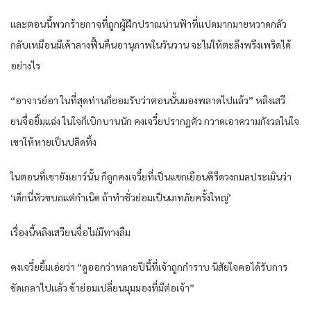
และตอนนี้พวกร้ายกาจที่ถูกผู้ฝึกปราณน่านฟ้าที่แปดมากมายหวาดกลัว
กลับเหมือนมีเค้าลางฟื้นคืนอานุภาพในวันวาน จะไม่ให้ตะลึงพรึงเพริดได้
อย่างไร
“อาจารย์อา ในที่สุดท่านก็ยอมรับว่าตอนนั้นมองพลาดไปแล้ว” หลิงเสวี
ยนจื่อยิ้มแฉ่ง ในใจก็เบิกบานนัก คงเจวี๋ยปรากฏตัว กวาดเอาความกังวลในใจ
เขาให้หายเป็นปลิดทิ้ง
ในตอนที่เขายังเยาว์นั้น ก็ถูกคงเจวี๋ยที่เป็นแขกเยือนคีรีดวงกมลประเมินว่า
‘เด็กนี่หัวขบถแต่กำเนิด ถ้าทำชั่วย่อมเป็นเภทภัยครั้งใหญ่’
เรื่องนี้หลิงเสวียนจื่อไม่มีทางลืม
คงเจวี๋ยยิ้มเอ่ยว่า “ดูออกว่าหลายปีนี้ที่เจ้าถูกกำราบ นิสัยใจคอได้รับการ
ขัดเกลาไปแล้ว ข้าย่อมเปลี่ยนมุมมองที่มีต่อเจ้า”