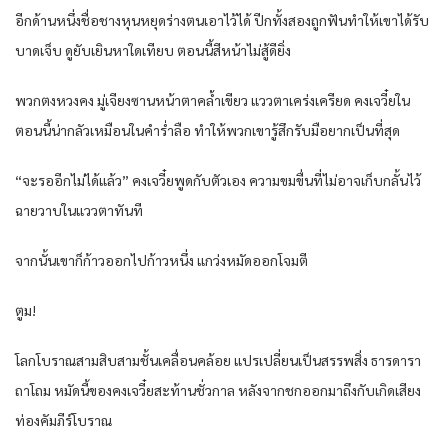
อีกด้านหนึ่งชื่อชางหุนหยุดร่างตนเอาไว้ได้ ปีกทั้งสองถูกฟันทำให้เขาได้รับ
บาดเจ็บ ดูยับเยินหาใดเทียบ ตอนนี้สีหน้าไม่สู้ดียิ่ง
พวกตงหวงคง มู่เจียงซานหน้าตาคล้ำเขียว แววตาเคร่งเครียด คงเจวี๋ยใน
ตอนนี้น่ากลัวเหมือนในคำร่ำลือ ทำให้พวกเขารู้สึกรับมือยากเป็นที่สุด
“จะรออีกไม่ได้แล้ว” คงเจวี๋ยพูดกับตัวเอง ความขมขื่นที่ไม่อาจเก็บกลั้นไว้
ฉายวาบในแววตาทันที
จากนั้นเขาก็ก้าวออกไปก้าวหนึ่ง แกว่งหมัดออกโจมตี
ตูม!
โลกโบราณสามสิบสามชั้นเคลื่อนคล้อย แปรเปลี่ยนเป็นสรรพสิ่ง ธารดารา
ถาโถม หมัดนี้ของคงเจวี๋ยสะท้านชั่วกาล หลังจากชกออกมาถึงกับเกิดเสียง
ท่องคัมภีร์โบราณ