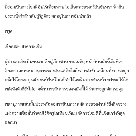
นี่ย่อมเป็นการโจมตีอันไร้เทียมทาน ไอเลือดทะลวงสุริยันจันทรา ฟ้าดิน
ประหนึ่งกำลังกลับสู่วัฏจักร ตกอยู่ในภาพอันน่ากลัว
พรูด!
เลือดสดๆ สาดกระเซ็น
ผู้ประสบภัยเป็นคนแรกคือมู่เจียงซาน ยามเผชิญหน้ากับหมัดนี้เดิมทีเขา
ต้องการจะหลบอานุภาพของมัน แต่คิดไม่ถึงว่าพลังขับเคลื่อนทั้งร่างจะถูก
ผนึกไว้โดยสมบูรณ์ จะหนีก็หนีไม่ได้ ทำได้แต่ฝืนประจันหน้า ทว่าต่อให้ใช้
พลังทั้งตัวก็ยังไม่อาจต้านการสังหารของหมัดนี้ได้ ร่างกายถูกซัดกระจุย
พลานุภาพเช่นนั้นประหนึ่งจอมราชันแกว่งหมัด ทะลวงผ่านไร้สิ่งกีดขวาง
แฝงความเชื่อมั่นว่าตนไร้ศัตรูใดเทียบเทียม ซัดการโจมตีที่แข็งแกร่งที่สุด
ออกมา