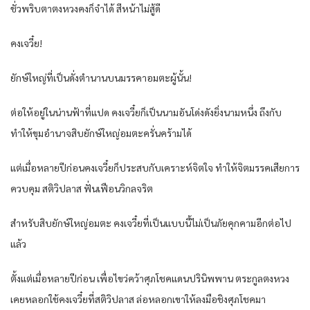
ชั่วพริบตาตงหวงคงก็จำได้ สีหน้าไม่สู้ดี
คงเจวี๋ย!
ยักษ์ใหญ่ที่เป็นดั่งตำนานบนมรรคาอมตะผู้นั้น!
ต่อให้อยู่ในน่านฟ้าที่แปด คงเจวี๋ยก็เป็นนามอันโด่งดังยิ่งนามหนึ่ง ถึงกับ
ทำให้ขุมอำนาจสิบยักษ์ใหญ่อมตะครั่นคร้ามได้
แต่เมื่อหลายปีก่อนคงเจวี๋ยก็ประสบกับเคราะห์จิตใจ ทำให้จิตมรรคเสียการ
ควบคุม สติวิปลาส ฟั่นเฟือนวิกลจริต
สำหรับสิบยักษ์ใหญ่อมตะ คงเจวี๋ยที่เป็นแบบนี้ไม่เป็นภัยคุกคามอีกต่อไป
แล้ว
ตั้งแต่เมื่อหลายปีก่อน เพื่อไขว่คว้าศุภโชคแดนปรินิพพาน ตระกูลตงหวง
เคยหลอกใช้คงเจวี๋ยที่สติวิปลาส ล่อหลอกเขาให้ลงมือชิงศุภโชคมา