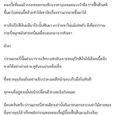
คงเจวี๋ยที่ผมเผ้ากระเซอะกระเซิง แววตางุนงงเผยแววรำพึง การฟื้นคืนสติ
ขึ้นมาในตอนนี้คล้ายทำให้เขานึกเรื่องราวมากมายขึ้นมาได้
ตาเห็นปีกสีเงินมหึมาปีกนั้นฟันมา เงาร่างเขาไม่แม้แต่ขยับ มีเพียงปราณ
กระบี่ขมุกขมัวสายหนึ่งเคลื่อนออกมาจากตัวเขา
ฉัวะ!
ปราณกระบี่นี้แผ่วเบาราบเรียบ แต่กลับเจาะทะลุปีกสีเงินให้เลือดเนื้อฉีก
ขาดได้อย่างง่ายดาย ดุดันจนน่าเหลือเชื่อ
ชื่อชางหุนร้องลั่นอย่างเจ็บปวด เผยสีหน้าฉงน เก็บมือในทันที
ทุกคนที่อยู่ตรงนั้นหน้าเปลี่ยนสี ต่างตกใจกันหมด!
มีคนพรั่นพรึง ปราณกระบี่สายเดียวเท่านั้นก็เอาชนะกระบวนท่าไม้ตายของ
ชื่อชางหุนได้ หรือพลังปราณของคงเจวี๋ยผู้นี้จะฟื้นคืนมาแล้วจริงๆ