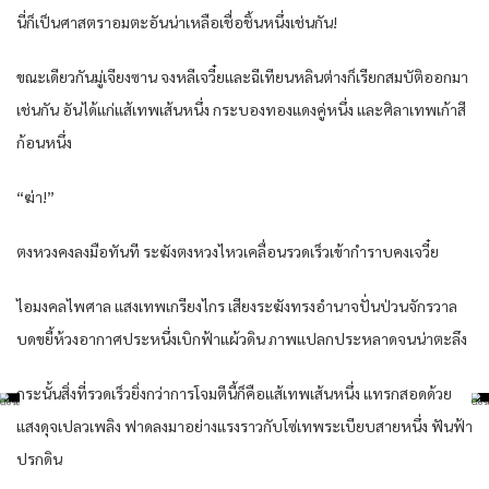
นี่ก็เป็นศาสตราอมตะอันน่าเหลือเชื่อชิ้นหนึ่งเช่นกัน!
ขณะเดียวกันมู่เจียงซาน จงหลีเจวี๋ยและฉีเทียนหลินต่างก็เรียกสมบัติออกมา
เช่นกัน อันได้แก่แส้เทพเส้นหนึ่ง กระบองทองแดงคู่หนึ่ง และศิลาเทพเก้าสี
ก้อนหนึ่ง
“ฆ่า!”
ตงหวงคงลงมือทันที ระฆังตงหวงไหวเคลื่อนรวดเร็วเข้ากำราบคงเจวี๋ย
ไอมงคลไพศาล แสงเทพเกรียงไกร เสียงระฆังทรงอำนาจปั่นป่วนจักรวาล
บดขยี้ห้วงอากาศประหนึ่งเบิกฟ้าแผ้วดิน ภาพแปลกประหลาดจนน่าตะลึง
กระนั้นสิ่งที่รวดเร็วยิ่งกว่าการโจมตีนี้ก็คือแส้เทพเส้นหนึ่ง แทรกสอดด้วย
แสงดุจเปลวเพลิง ฟาดลงมาอย่างแรงราวกับโซ่เทพระเบียบสายหนึ่ง ฟันฟ้า
ปรกดิน