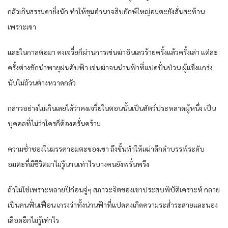
กลัวเกินธรรมดายิ่งนัก ทำให้ขุมอำนาจสิบยักษ์ใหญ่อมตะยังสั่นสะท้าน
เพราะเขา
และในกาลต่อมา คงเจวี๋ยก็ผ่านการเข่นฆ่าอันเลวร้ายครั้งแล้วครั้งเล่า แต่ละ
ครั้งต่างชักนำพายุฝนคับฟ้า เข่นฆ่าจนน่านฟ้าที่แปดปั่นป่วน ผู้แข็งแกร่ง
นับไม่ถ้วนต่างหวาดกลัว
กล่าวอย่างไม่เกินเลยได้ว่าคงเจวี๋ยในตอนนั้นเป็นสัตว์ประหลาดผู้หนึ่ง เป็น
บุคคลที่ไม่ว่าใครก็ต้องครั่นคร้าม
ความช่ำชองในมรรคาอมตะของเขา ถึงขั้นทำให้เฒ่าดึกดำบรรพ์ระดับ
อมตะที่มีชีวิตมาไม่รู้นานเท่าไรบางคนยังพรั่นพรึง
ถ้าไม่ใช่เพราะหลายปีก่อนจู่ๆ สภาวะจิตของเขาประสบพิบัติเคราะห์ กลาย
เป็นคนฟั่นเฟือน เกรงว่าทั้งน่านฟ้าที่แปดคงเกิดความระส่ำระสายและนอง
เลือดอีกไม่รู้เท่าไร