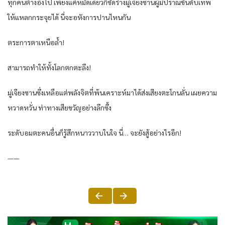
ทุกคนต่างอึ้งไป เพียงแค่หมัดเดียวก็ซัดร่างมู่เจียงซานผู้มีปราณขั้นดับเทพ
ให้แหลกกระจุยได้ นี่จะอหังการปานไหนกัน
ตระการตาเหนือล้ำ!
สามารถทำให้ทั้งโลกตกตะลึง!
มู่เจียงซานซึ่งเหลือแต่พลังจิตที่พ้นเคราะห์มาได้ส่งเสียงตะโกนลั่น เผยความ
หวาดหวั่น ท่าทางเสียขวัญอย่างลึกซึ้ง
ระดับอมตะคนอื่นก็รู้สึกหนาววาบในใจ นี่… จะยังสู้อย่างไรอีก!
——