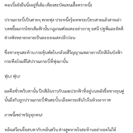
คงเจวี๋ยยังยืนนิ่งอยู่ที่เดิม เพียงสะบัดแขนเสื้อคราหนึ่ง
ปราณกระบี่เป็นสายๆ พวยพุ่ง ประหนึ่งรุ้งเทพระเบียบสายแล้วสายเล่า
บดขยี้ลมกรรโชกเต็มฟ้านั้น กฎเกณฑ์อมตะอย่างวายุ อสนี ปฐพีและอัคคี
ต่างพังทลายกลายเป็นละอองแสงปลิวว่อน
ชื่อชางหุนสะท้าน กระตุ้นพัดใบกล้วยสี่วิญญาณพลางกางปีกสีเงินบังฟ้า
กระพือโจมตีใส่ปราณกระบี่ที่พุ่งมานั้น
ฟุ่บ! ฟุ่บ!
ผลคือชั่วพริบตานั้น ปีกสีเงินราวกับเมฆปรกฟ้าที่อยู่บนหลังชื่อชางหุนคู่
นั้นถึงกับถูกปราณกระบี่ฟันสะบั้น เลือดกระเซ็นไปในห้วงอากาศ
ภาพนี้เขย่าขวัญทุกคน!
หลิงเสวียนจื่อสบตากับหลินสวิน ต่างสูดหายใจสะท้านอย่างอดไม่ได้