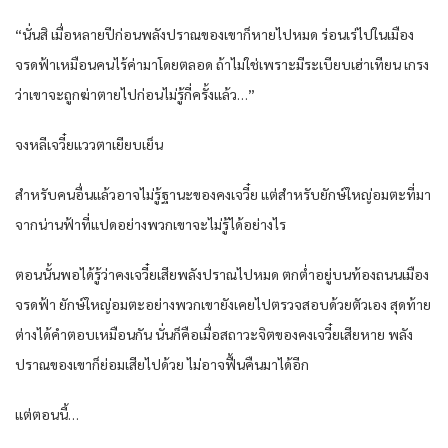
“นั่นสิ เมื่อหลายปีก่อนพลังปราณของเขาก็หายไปหมด ร่อนเร่ไปในเมือง
จรดฟ้าเหมือนคนไร้ค่ามาโดยตลอด ถ้าไม่ใช่เพราะมีระเบียบเฮ่าเทียน เกรง
ว่าเขาจะถูกฆ่าตายไปก่อนไม่รู้กี่ครั้งแล้ว…”
จงหลีเจวี๋ยแววตาเยียบเย็น
สำหรับคนอื่นแล้วอาจไม่รู้ฐานะของคงเจวี๋ย แต่สำหรับยักษ์ใหญ่อมตะที่มา
จากน่านฟ้าที่แปดอย่างพวกเขาจะไม่รู้ได้อย่างไร
ตอนนั้นพอได้รู้ว่าคงเจวี๋ยเสียพลังปราณไปหมด ตกต่ำอยู่บนท้องถนนเมือง
จรดฟ้า ยักษ์ใหญ่อมตะอย่างพวกเขายังเคยไปตรวจสอบด้วยตัวเอง สุดท้าย
ต่างได้คำตอบเหมือนกัน นั่นก็คือเมื่อสถาวะจิตของคงเจวี๋ยเสียหาย พลัง
ปราณของเขาก็ย่อมเสียไปด้วย ไม่อาจฟื้นคืนมาได้อีก
แต่ตอนนี้…