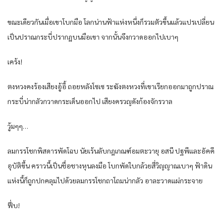
ขณะเดียวกันเมื่อเขาโบกมือ โลกน่านฟ้าแห่งหนึ่งก็รวมตัวขึ้นแล้วแปรเปลี่ยน
เป็นปราณกระบี่ปรากฏบนมือเขา จากนั้นจึงกวาดออกไปเบาๆ
เคร้ง!
ตงหวงคงร้องเสียงอู้อี้ ถอยหลังโซเซ ระฆังตงหวงที่เขาเรียกออกมาถูกปราณ
กระบี่น่ากลัวกวาดกระเด็นออกไป เสียงครวญดังก้องจักรวาล
วู้มๆๆ…
ลมกรรโชกพิสดารพัดโฉบ นัยเร้นลับกฎเกณฑ์อมตะวายุ อสนี ปฐพีและอัคคี
อุบัติขึ้น คราวนี้เป็นชื่อชางหุนลงมือ โบกพัดใบกล้วยสี่วิญญาณเบาๆ ฟ้าดิน
แห่งนี้ก็ถูกปกคลุมไปด้วยลมกรรโชกถาโถมน่ากลัว อาละวาดแผ่กระจาย
ฟึ่บ!