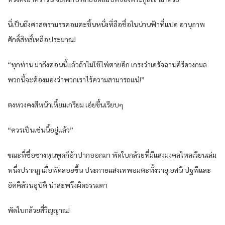
นี่เป็นถึงศาสตรามรรคอมตะชิ้นหนึ่งที่ลือชื่อในน่านฟ้าที่แปด อานุภาพ
ศักดิ์สิทธิ์เหลือประมาณ!
“ทุกท่าน มาถึงตอนนี้แล้วถ้าไม่ใช้ไพ่ตายอีก เกรงว่าเดรัจฉานคีรีดวงกมล
พวกนี้จะต้องมองว่าพวกเราไร้ความสามารถแน่!”
ตงหวงคงสีหน้าเหี้ยมเกรียม เอ่ยขึ้นเรียบๆ
“ควรเป็นเช่นนี้อยู่แล้ว”
ขณะที่ชื่อชางหุนพูดก็อ้าปากออกมา พัดใบกล้วยที่มีแสงมงคลไหลเวียนเล่ม
หนึ่งปรากฏ เมื่อพัดลอยขึ้น ประกายแสงเทพอมตะทั้งวายุ อสนี ปฐพีและ
อัคคีล้วนอุบัติ น่าสะพรึงผิดธรรมดา
พัดใบกล้วยสี่วิญญาณ!