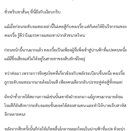
ชั่วพริบตาสั้นๆ ที่นี่ถึงกับเงียบกริบ
แม้เมื่อก่อนระดับอมตะเหล่านี้ไม่เคยสู้กับคงเจวี๋ย แต่ก็เคยได้ยินวีรกรรมของ
คงเจวี๋ย รู้ดีว่าในมรรคาอมตะเขาน่ากลัวขนาดไหน
ก่อนหน้านี้นานมากแล้ว คงเจวี๋ยเป็นเพียงผู้ที่เพิ่งเข้าสู่น่านฟ้าที่แปดคนหนึ่ง
แม้มีชื่อเสียงแต่ไม่ได้อยู่ในสายตาของสิบยักษ์ใหญ่
ทว่าต่อมา เพราะการชิงศุภโชคที่เกี่ยวข้องกับพลังระเบียบชิ้นหนึ่ง คงเจวี๋ย
ถูกระดับอมตะมากมายล้อมโจมตี เพียงคนเดียวกลับปะทะคู่ต่อสู้ทั้งหมด!
มิหนำซ้ำภายใต้สถานการณ์เช่นนั้นเขายังฝ่าออกมา แม้ถูกคนมากมายล้อม
โจมตีก็ยังสังหารระดับอมตะชั้นยอดได้สองสามคน และทำให้บาดเจ็บสาหัส
อีกหลายคน!
หลังจากศึกครั้งนั้นก็ก่อให้เกิดคลื่นโกลาหลลูกใหญ่ในน่านฟ้าที่แปด ด้วยน่า