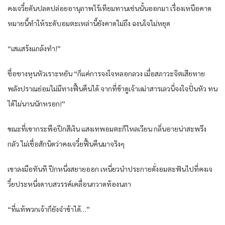
คงเจวี๋ยดันปลดปล่อยอานุภาพไร้เทียมทานเช่นนั้นออกมา เรื่องเหนือคาด
หมายนี้ทำให้ระดับอมตะเหล่านี้ยังคาดไม่ถึง ฉงนใจไม่หยุด
“เสแสร้งแกล้งทำ!”
ชื่อชางหุนหัวเราะหยัน “ก็แค่การจงใจหลอกลวง เมื่อสภาวะจิตเสียหาย
พลังปราณย่อมไม่มีทางฟื้นคืนได้ จากที่ข้าดูเจ้าเฒ่าสารเลวนี่จงใจปั่นหัว ทน
ได้ไม่นานนักหรอก!”
ขณะที่เขากระพือปีกสีเงิน แสงเทพอมตะก็ไหลเวียน กลิ่นอายน่าสะพรึง
กลัว ไม่เชื่อสักนิดว่าคงเจวี๋ยฟื้นคืนมาจริงๆ
เขาลงมือทันที ปีกหนึ่งสยายออก เหนี่ยวนำประกายดั่งอมตะฟันไปที่คงเจ
วี๋ยประหนึ่งดาบสวรรค์เคลื่อนกวาดท้องนภา
“ที่แท้พวกเจ้าก็ยังจำข้าได้…”