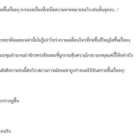
รายขึ้นเรื่อยๆ หากเจอเรื่องที่เหนือความคาดหมายอะไร เช่นนั้นจุดจบ…’
กรพรรดิอมตะเหล่านั้นไม่รู้เท่าไหร่ ความเคลื่อนไหวที่ก่อขึ้นก็ใหญ่โตขึ้นเรื่อยๆ
่พวกขุมอำนาจเผ่าจักรพรรดิอมตะที่ถูกกระตุ้นความโกรธ จะหยุดแค่นี้ได้อย่างไร
นยังสังหารเช่นนี้ต่อไป สถานการณ์ของเขาถูกกำหนดให้อันตรายขึ้นเรื่อยๆ!
ียปรากฏขึ้น
ต้อนรับ