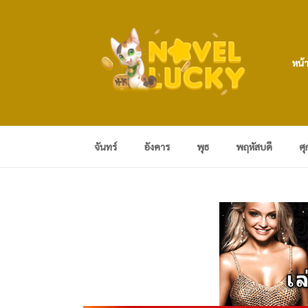
หน้
จันทร์
อังคาร
พุธ
พฤหัสบดี
ศุ