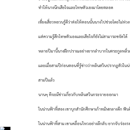
ทำให้นางนึกเสียใจและโทษตัวเองมาโดยตลอด
เซี่ยงเสี่ยวหยวนรู้ดีว่าต่อให้ตอนนั้นนางไปช่วยโดยไม่ห
แต่ความรู้สึกโทษตัวเองและเสียใจก็ยังไม่สามารถขจัดได้
หลายปีมานี้นางฝึกปราณอย่างยากลำบากในตระกูลหลิ่วเซี
และเมื่อสามปีก่อนตอนที่รู้ข่าวว่าหลินสวินปรากฏตัวในน่า
สามปีแล้ว
นานๆ ทีจะมีข่าวเกี่ยวกับหลินสวินกระจายออกมา
ในน่านฟ้าที่สอง เขาบุกสำนักศึกษาเก้าทมิฬกลางดึก ฟันศีร
ในน่านฟ้าที่สาม เขาเคลื่อนไหวอย่างลึกลับ ยากจับร่องร