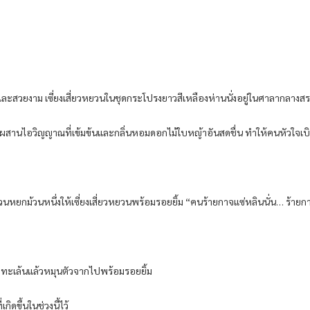
ละสวยงาม เซี่ยงเสี่ยวหยวนในชุดกระโปรงยาวสีเหลืองห่านนั่งอยู่ในศาลากลางส
สานไอวิญญาณที่เข้มข้นและกลิ่นหอมดอกไม้ใบหญ้าอันสดชื่น ทำให้คนหัวใจเ
้วนหยกม้วนหนึ่งให้เซี่ยงเสี่ยวหยวนพร้อมรอยยิ้ม “คนร้ายกาจแซ่หลินนั่น… ร้ายกาจ
่างทะเล้นแล้วหมุนตัวจากไปพร้อมรอยยิ้ม
ิดขึ้นในช่วงนี้ไว้