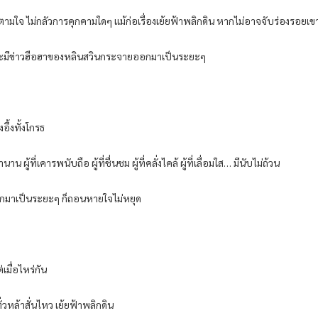
รตามใจ ไม่กลัวการคุกคามใดๆ แม้ก่อเรื่องเย้ยฟ้าพลิกดิน หากไม่อาจจับร่องรอยเขาไ
ี่สี่ จะมีข่าวฮือฮาของหลินสวินกระจายออกมาเป็นระยะๆ
อึ้งทั้งโกรธ
ที่เคารพนับถือ ผู้ที่ชื่นชม ผู้ที่คลั่งไคล้ ผู้ที่เลื่อมใส… มีนับไม่ถ้วน
ที่ออกมาเป็นระยะๆ ก็ถอนหายใจไม่หยุด
เมื่อไหร่กัน
วหล้าสั่นไหว เย้ยฟ้าพลิกดิน