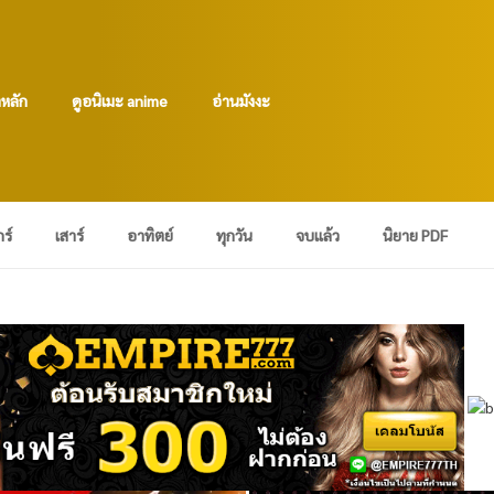
าหลัก
ดูอนิเมะ anime
อ่านมังงะ
กร์
เสาร์
อาทิตย์
ทุกวัน
จบแล้ว
นิยาย PDF