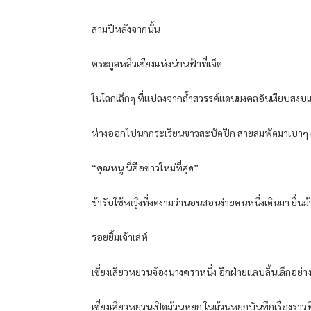
สามปีหลังจากนั้น
ตระกูลหลิ่วเซียงแห่งน่านฟ้าที่เจ็ด
ในโลกเล็กๆ ที่แปลงจากถ้ำสวรรค์แดนมงคลอันเงียบสงบแ
ห่างออกไปนกกระเรียนขาวสะบัดปีก สายลมพัดมาเบาๆ ผ
“คุณหนู นี่คือข่าวใหม่ที่สุด”
ข้ารับใช้หญิงที่งดงามว่านอนสอนง่ายคนหนึ่งเดินมา ยื่นม
รอยยิ้มเจ้าเล่ห์
เซี่ยงเสี่ยวหยวนจ้องนางคราหนึ่ง อีกฝ่ายแลบลิ้นเล็กอย
เซี่ยงเสี่ยวหยวนเปิดม้วนหยก ในม้วนหยกบันทึกเรื่องราวที่เก