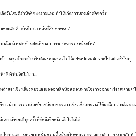
ในเจ็ดวันโจมตีสำนักศึกษาสามแห่ง ทำให้เกิดการนองเลือดอีกครั้ง’
รรดิอมตะแตกต่างกันไปร่วงหล่นสี่สิบหกคน…’
 ทุกคนบนโลกล้วนสะท้านสะเทือนกับการกระทำของหลินสวิน’
ล้ว แต่สุดท้ายหลินสวินยังคงหลุดรอดไปได้อย่างปลอดภัย จากไปอย่างยิ่งใหญ่’
นฟ้าที่ห้าในอีกไม่นาน…’
แดงฉ่ำของเซี่ยงเสี่ยวหยวนเผยอออกเล็กน้อย ถอนหายใจยาวออกมา ผ่อนคลายลงไ
ารนำทางของหลิ่วเซียงเชวียอาของนาง เซี่ยงเสี่ยวหยวนก็ได้มาฝึกปราณในอาณาเข
ขา เพียงแต่ทุกครั้งที่คิดถึงก็อดนึกเสียใจไม่ได้
นอกโบราณสถานทวยเทพนั่น ตอนที่หลินสวินพบเจอความยากลำบาก นางกลับทำได้เพ