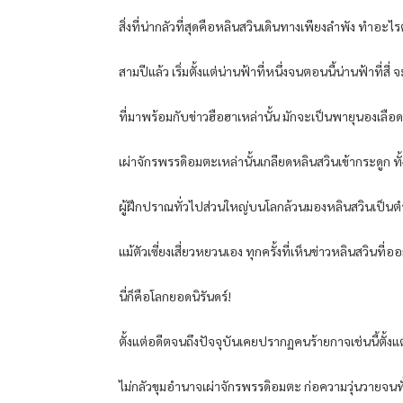
สิ่งที่น่ากลัวที่สุดคือหลินสวินเดินทางเพียงลำพัง ทำอะไ
สามปีแล้ว เริ่มตั้งแต่น่านฟ้าที่หนึ่งจนตอนนี้น่านฟ้าท
ที่มาพร้อมกับข่าวฮือฮาเหล่านั้น มักจะเป็นพายุนองเลือด
เผ่าจักรพรรดิอมตะเหล่านั้นเกลียดหลินสวินเข้ากระดูก ทั้ง
ผู้ฝึกปราณทั่วไปส่วนใหญ่บนโลกล้วนมองหลินสวินเป็นตำนาน ผู้
แม้ตัวเซี่ยงเสี่ยวหยวนเอง ทุกครั้งที่เห็นข่าวหลินสวิน
นี่ก็คือโลกยอดนิรันดร์!
ตั้งแต่อดีตจนถึงปัจจุบันเคยปรากฏคนร้ายกาจเช่นนี้ตั้งแต่
ไม่กลัวขุมอำนาจเผ่าจักรพรรดิอมตะ ก่อความวุ่นวายจนทั่