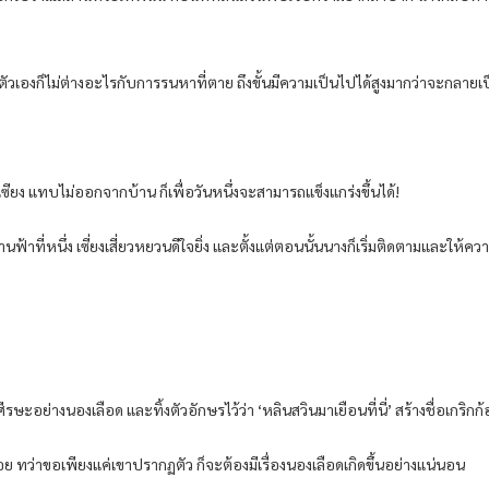
่วงตัวเองก็ไม่ต่างอะไรกับการรนหาที่ตาย ถึงขั้นมีความเป็นไปได้สูงมากว่าจะกลาย
ยง แทบไม่ออกจากบ้าน ก็เพื่อวันหนึ่งจะสามารถแข็งแกร่งขึ้นได้!
นฟ้าที่หนึ่ง เซี่ยงเสี่ยวหยวนดีใจยิ่ง และตั้งแต่ตอนนั้นนางก็เริ่มติดตามและให้ค
ษะอย่างนองเลือด และทิ้งตัวอักษรไว้ว่า ‘หลินสวินมาเยือนที่นี่’ สร้างชื่อเกริกก้
อย ทว่าขอเพียงแค่เขาปรากฏตัว ก็จะต้องมีเรื่องนองเลือดเกิดขึ้นอย่างแน่นอน