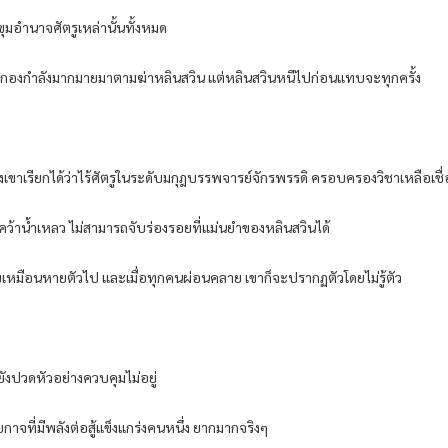
ุมอำนาจศัตรูเหล่านั้นทั้งหมด
ส่งกองกำลังมากมายมาตามฆ่าหลินสวิน แต่หลินสวินหนีไปก่อนแทบจะทุกครั้ง
สู้ของเขาเรียกได้ว่าไร้ศัตรูในระดับมกุฎบรรพจารย์จักรพรรดิ ครอบครองวิชาเหลือเช
คว้าน้ำเหลว ไม่สามารถจับร่องรอยที่แม่นยำของหลินสวินได้
บเหมือนหายตัวไป และเมื่อทุกคนผ่อนคลาย เขาก็จะปรากฏตัวโดยไม่รู้ตัว
มตะยังปวดหัวอย่างควบคุมไม่อยู่
กาจที่มีพลังต่อสู้แข็งแกร่งคนหนึ่ง ยากมากจริงๆ