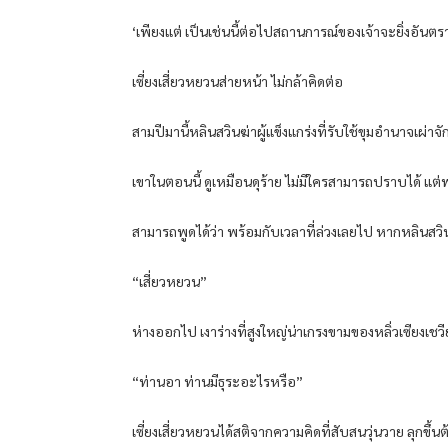
‘เพียงแต่ เป็นเช่นนี้ต่อไปสถานการณ์ของเจ้าจะยิ่งอันต
เซี่ยงเสี่ยวหยวนส่ายหน้า ไม่กล้าคิดต่อ
สามปีมานี้หลินสวินฆ่าผู้แข็งแกร่งที่รับใช้ขุมอำนาจเผ่าจั
เขาในตอนนี้ ดูเหมือนดุร้าย ไม่มีใครสามารถปราบได้ แต
สามารถพูดได้ว่า พร้อมกับเวลาที่ล่วงเลยไป หากหลินสวิ
“เสี่ยวหยวน”
ห่างออกไป เงาร่างที่สูงใหญ่น่าเกรงขามของหลิ่วเซียงเชว
“ท่านอา ท่านมีธุระอะไรหรือ”
เซี่ยงเสี่ยวหยวนได้สติจากความคิดที่สับสนวุ่นวาย ลุกขึ้น