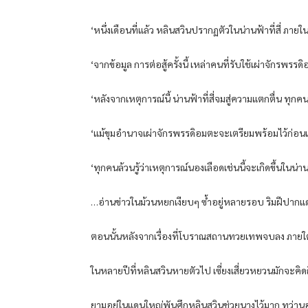
‘หนึ่งเดือนที่แล้ว หลินสวินปรากฏตัวในน่านฟ้าที่สี่ ภาย
‘จากข้อมูล การต่อสู้ครั้งนี้ เหล่าคนที่รับใช้เผ่าจักรพ
‘หลังจากเหตุการณ์นี้ น่านฟ้าที่สี่จมสู่ความแตกตื่น
‘แม้ขุมอำนาจเผ่าจักรพรรดิอมตะจะเตรียมพร้อมไว้ก่อนแ
‘ทุกคนล้วนรู้ว่าเหตุการณ์นองเลือดเช่นนี้จะเกิดขึ้นในน่า
…อ่านข่าวในม้วนหยกเงียบๆ ซ้ำอยู่หลายรอบ ริมฝีปาก
ตอนนั้นหลังจากเรื่องที่โบราณสถานทวยเทพจบลง ภายใต้ก
ในหลายปีที่หลินสวินหายตัวไป เซี่ยงเสี่ยวหยวนมักจะคิดถึงเ
ยามอยู่ในแดนใหญ่พันศึกหลินสวินช่วยนางไว้มาก ทว่า