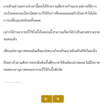
ยามข้ามด่านเคราะห์ เตานี้เคยได้รับความเสียหายร้ายแรง แต่ภายใต้การ
ปกป้องของระเบียบนิพพาน ก็ได้รับการตีหลอมและสร้างใหม่ ทำให้เกิด
การเปลี่ยนแปลงใหม่ทั้งหมด
กล่าวได้ว่าเตากระบี่ไร้ก้นบึ้งในตอนนี้ สามารถเรียกได้ว่าเป็นศาสตรามรรค
อมตะแล้ว
เพียงแต่อานุภาพของมันแข็งแกร่งขนาดไหนกันแน่ หลินสวินก็ยังไม่แน่ใจ
ถึงอย่างไรยามสังหารพวกฉีหลิงเจิ้นสี่คน เขาใช้หมัดเปล่าตลอด ไม่มีโอกาส
ทดสอบอานุภาพของเตากระบี่ไร้ก้นบึ้งสักนิด
…………………