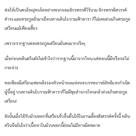
ต่อให้เป็นคนใหญ่คนโตอย่างพวกจอมจักรพรรดิไร้นาม จักรพรรดิสวรรค์
ดำรง และตระกูลลั่วมาเยือนทางเดินโบราณฟ้าดารา ก็ไม่เคยล่วงเกินตระกูล
เสวียนแม้เพียงเสี้ยว
เพราะรากฐานของตระกูลเสวียนมั่นคงมากจริงๆ
เมื่อก่อนหลินสวินยังไม่เข้าใจว่ารากฐานนี้มาจากไหน แต่ตอนนี้มีหรือจะไม่
กระจ่าง
ขอเพียงมีเสวียนเฟยหลิงรองหัวหน้าหอแห่งหอบรรพจารย์ลัทธิแรกกำเนิด
ผู้นี้อยู่ บนทางเดินโบราณฟ้าดาราก็ไม่มีขุมอำนาจไหนกล้าล่วงเกินตระกูล
เสวียน!
ดังนั้นเมื่อได้รับม้วนหยกที่เสวียนจิ่วอิ้นยื่นให้ในงานเลี้ยงสังสรรค์ครั้งนี้ หลิน
สวินจึงมั่นใจว่าเนื้อหาในม้วนหยกนี้ย่อมไม่มีทางผิดพลาด