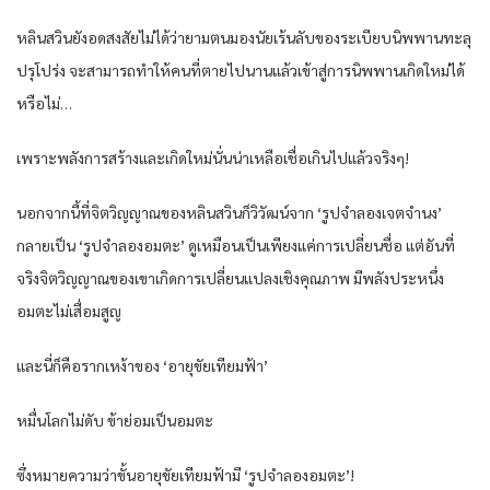
หลินสวินยังอดสงสัยไม่ได้ว่ายามตนมองนัยเร้นลับของระเบียบนิพพานทะลุ
ปรุโปร่ง จะสามารถทำให้คนที่ตายไปนานแล้วเข้าสู่การนิพพานเกิดใหม่ได้
หรือไม่…
เพราะพลังการสร้างและเกิดใหม่นั่นน่าเหลือเชื่อเกินไปแล้วจริงๆ!
นอกจากนี้ที่จิตวิญญาณของหลินสวินก็วิวัฒน์จาก ‘รูปจำลองเจตจำนง’
กลายเป็น ‘รูปจำลองอมตะ’ ดูเหมือนเป็นเพียงแค่การเปลี่ยนชื่อ แต่อันที่
จริงจิตวิญญาณของเขาเกิดการเปลี่ยนแปลงเชิงคุณภาพ มีพลังประหนึ่ง
อมตะไม่เสื่อมสูญ
และนี่ก็คือรากเหง้าของ ‘อายุขัยเทียมฟ้า’
หมื่นโลกไม่ดับ ข้าย่อมเป็นอมตะ
ซึ่งหมายความว่าขั้นอายุขัยเทียมฟ้ามี ‘รูปจำลองอมตะ’!