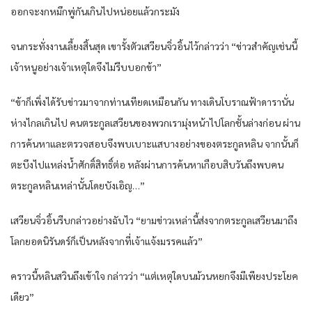
ออกจะงกหมึกพู่กันเกินไปหน่อยแล้วกระมัง
จนกระทั่งงานเลี้ยงสิ้นสุด เขารั้งตัวเสวียนจิ่วอิ้นไว้กล่าวว่า “ข่าวสำคัญเช่นนี้
เจ้าหนูอย่างเจ้าเหตุใดจึงไม่รีบบอกข้า”
“ข้าก็เพิ่งได้รับข่าวมาจากท่านเทียดเหมือนกัน ทางเดินโบราณฟ้าดารานั่น
ห่างไกลเกินไป คนตระกูลเสวียนของพวกเรามุ่งหน้าไปโลกชั้นล่างก่อน ผ่าน
การค้นหาและตรวจสอบจึงพบเบาะแสบางอย่างของตระกูลหลิน จากนั้นก็
ตะบึงไปแหล่งน้ำศักดิ์สิทธิ์ต่อ หลังผ่านการค้นหาเกือบสิบวันถึงพบคน
ตระกูลหลินเหล่านั้นโดยบังเอิญ…”
เสวียนจิ่วอิ้นรีบกล่าวอย่างฉับไว “ยามข่าวเหล่านี้ส่งจากตระกูลเสวียนมาถึง
โลกยอดนิรันดร์ก็เป็นหลังจากที่เจ้าแจ้งมรรคแล้ว”
คราวนี้หลินสวินถึงเข้าใจ กล่าวว่า “แต่เหตุใดบนม้วนหยกจึงมีเพียงประโยค
เดียว”