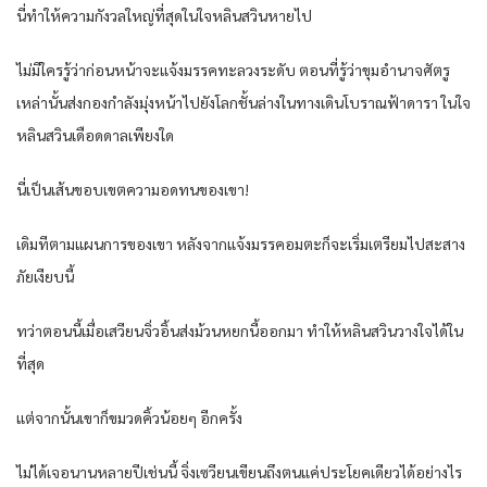
นี่ทำให้ความกังวลใหญ่ที่สุดในใจหลินสวินหายไป
ไม่มีใครรู้ว่าก่อนหน้าจะแจ้งมรรคทะลวงระดับ ตอนที่รู้ว่าขุมอำนาจศัตรู
เหล่านั้นส่งกองกำลังมุ่งหน้าไปยังโลกชั้นล่างในทางเดินโบราณฟ้าดารา ในใจ
หลินสวินเดือดดาลเพียงใด
นี่เป็นเส้นขอบเขตความอดทนของเขา!
เดิมทีตามแผนการของเขา หลังจากแจ้งมรรคอมตะก็จะเริ่มเตรียมไปสะสาง
ภัยเงียบนี้
ทว่าตอนนี้เมื่อเสวียนจิ่วอิ้นส่งม้วนหยกนี้ออกมา ทำให้หลินสวินวางใจได้ใน
ที่สุด
แต่จากนั้นเขาก็ขมวดคิ้วน้อยๆ อีกครั้ง
ไม่ได้เจอนานหลายปีเช่นนี้ จิ่งเซวียนเขียนถึงตนแค่ประโยคเดียวได้อย่างไร