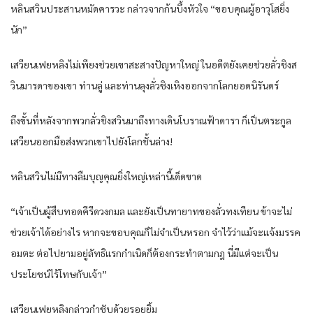
หลินสวินประสานหมัดคารวะ กล่าวจากก้นบึ้งหัวใจ “ขอบคุณผู้อาวุโสยิ่ง
นัก”
เสวียนเฟยหลิงไม่เพียงช่วยเขาสะสางปัญหาใหญ่ ในอดีตยังเคยช่วยลั่วชิงส
วินมารดาของเขา ท่านลู่ และท่านลุงลั่วชิงเหิงออกจากโลกยอดนิรันดร์
ถึงขั้นที่หลังจากพวกลั่วชิงสวินมาถึงทางเดินโบราณฟ้าดารา ก็เป็นตระกูล
เสวียนออกมือส่งพวกเขาไปยังโลกชั้นล่าง!
หลินสวินไม่มีทางลืมบุญคุณยิ่งใหญ่เหล่านี้เด็ดขาด
“เจ้าเป็นผู้สืบทอดคีรีดวงกมล และยังเป็นทายาทของลั่วทงเทียน ข้าจะไม่
ช่วยเจ้าได้อย่างไร หากจะขอบคุณก็ไม่จำเป็นหรอก จำไว้ว่าแม้จะแจ้งมรรค
อมตะ ต่อไปยามอยู่ลัทธิแรกกำเนิดก็ต้องกระทำตามกฎ นี่มีแต่จะเป็น
ประโยชน์ไร้โทษกับเจ้า”
เสวียนเฟยหลิงกล่าวกำชับด้วยรอยยิ้ม