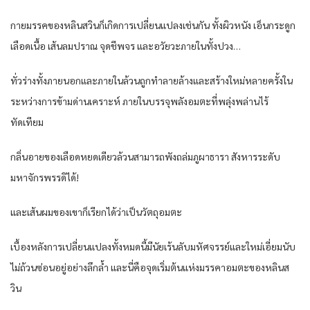
กายมรรคของหลินสวินก็เกิดการเปลี่ยนแปลงเช่นกัน ทั้งผิวหนัง เอ็นกระดูก
เลือดเนื้อ เส้นลมปราณ จุดชีพจร และอวัยวะภายในทั้งปวง…
ทั่วร่างทั้งภายนอกและภายในล้วนถูกทำลายล้างและสร้างใหม่หลายครั้งใน
ระหว่างการข้ามด่านเคราะห์ ภายในบรรจุพลังอมตะที่พลุ่งพล่านไร้
ทัดเทียม
กลิ่นอายของเลือดหยดเดียวล้วนสามารถพังถล่มภูผาธารา สังหารระดับ
มหาจักรพรรดิได้!
และเส้นผมของเขาก็เรียกได้ว่าเป็นวัตถุอมตะ
เบื้องหลังการเปลี่ยนแปลงทั้งหมดนี้มีนัยเร้นลับมหัศจรรย์และใหม่เอี่ยมนับ
ไม่ถ้วนซ่อนอยู่อย่างลึกล้ำ และนี่คือจุดเริ่มต้นแห่งมรรคาอมตะของหลินส
วิน