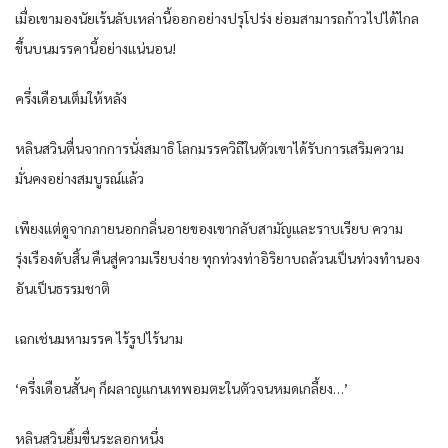
เมื่อเขามองนัยเร้นลับเหล่านี้ออกอย่างปรุโปร่ง ย่อมสามารถก้าวไปได้ไกล
ขึ้นบนมรรคานี้อย่างแน่นอน!
ครึ่งเดือนเต็มให้หลัง
หลินสวินตื่นจากการนั่งสมาธิ โลกมรรควิถีในตัวเขาได้รับการเสริมความ
มั่นคงอย่างสมบูรณ์แล้ว
เพียงแต่ดูจากภายนอกกลิ่นอายของเขากลับสามัญและราบเรียบ ความ
รุ่งเรืองดับสิ้น คืนสู่ความเรียบง่าย ทุกท่วงท่าอิริยาบถล้วนเป็นท่วงทำนอง
อันเป็นธรรมชาติ
เฉกเช่นมหามรรค ไร้รูปไร้นาม
‘ครึ่งเดือนสั้นๆ ก็ผลาญแกนเทพอมตะในตัวจนหมดเกลี้ยง…’
หลินสวินยิ้มขื่นระลอกหนึ่ง