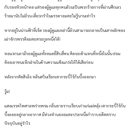
กับรองหัวหน้าหอ แต่รองผู้ดูแลทุกคนล้วนเป็นพวกร้ายกาจที่ผ่านศึกเลว
ร้ายมานับไม่ถ้วน เคี่ยวกรำในมรรคาอมตะไม่รู้นานเท่าไร
หากอยู่ในน่านฟ้าที่เจ็ด รองผู้ดูแลเหล่านี้ล้วนสามารถกลายเป็นเสาหลักของ
เผ่าจักรพรรดิอมตะตระกูลหนึ่งได้!
หอแรกนภามีรองผู้ดูแลทั้งหมดยี่สิบสี่คน คิดจะเข้าแทนที่หนึ่งในนั้น ย่อม
ต้องเอาชนะอีกฝ่ายในด้านความแข็งแกร่งให้ได้เสียก่อน
หลังจากตัดสินใจ หลินสวินเรียกเตากระบี่ไร้ก้นบึ้งออกมา
วู้ม!
แสงมรรคไพศาลพร่างพรม กลิ่นอายราบเรียบเก่าแก่แผ่คลุ้ง เตากระบี่ไร้ก้น
บึ้งลอยอยู่กลางอากาศ มีท่วงทำนองอมตะประหนึ่งกำราบอดีตตราบ
ปัจจุบันอยู่รำไร