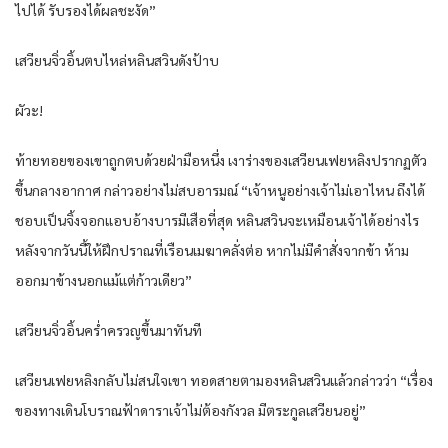
ไปได้ รับรองได้ผลชะงัด”
เสวียนจิ่วอิ้นตบไหล่หลินสวินดังป้าบ
ผัวะ!
ท้ายทอยของเขาถูกตบด้วยฝ่ามือหนึ่ง เงาร่างของเสวียนเฟยหลิงปรากฏตัว
ขึ้นกลางอากาศ กล่าวอย่างไม่สบอารมณ์ “เจ้าหนูอย่างเจ้าไม่เอาไหน ถึงได้
ชอบเป็นจิ้งจอกแอบอ้างบารมีเสือที่สุด หลินสวินจะเหมือนเจ้าได้อย่างไร
หลังจากวันนี้ให้ฝึกปราณที่เรือนเมฆาคลั่งต่อ หากไม่มีคำสั่งจากข้า ห้าม
ออกมาข้างนอกแม้แต่ก้าวเดียว”
เสวียนจิ่วอิ้นคร่ำครวญขึ้นมาทันที
เสวียนเฟยหลิงกลับไม่สนใจเขา ทอดสายตามองหลินสวินแล้วกล่าวว่า “เรื่อง
ของทางเดินโบราณฟ้าดาราเจ้าไม่ต้องกังวล มีตระกูลเสวียนอยู่”