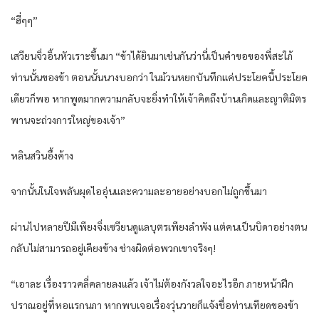
“ฮี่ๆๆ”
เสวียนจิ่วอิ้นหัวเราะขึ้นมา “ข้าได้ยินมาเช่นกันว่านี่เป็นคำขอของพี่สะใภ้
ท่านนั้นของข้า ตอนนั้นนางบอกว่า ในม้วนหยกบันทึกแค่ประโยคนี้ประโยค
เดียวก็พอ หากพูดมากความกลับจะยิ่งทำให้เจ้าคิดถึงบ้านเกิดและญาติมิตร
พานจะถ่วงการใหญ่ของเจ้า”
หลินสวินอึ้งค้าง
จากนั้นในใจพลันผุดไออุ่นและความละอายอย่างบอกไม่ถูกขึ้นมา
ผ่านไปหลายปีมีเพียงจิ่งเซวียนดูแลบุตรเพียงลำพัง แต่คนเป็นบิดาอย่างตน
กลับไม่สามารถอยู่เคียงข้าง ช่างผิดต่อพวกเขาจริงๆ!
“เอาละ เรื่องราวคลี่คลายลงแล้ว เจ้าไม่ต้องกังวลใจอะไรอีก ภายหน้าฝึก
ปราณอยู่ที่หอแรกนภา หากพบเจอเรื่องวุ่นวายก็แจ้งชื่อท่านเทียดของข้า