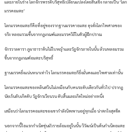
และภายในร่าง โลกจักรพรรดิบริสุทธิ์เปลี่ยนแปลงโดยสิ้นเชิง กลายเป็น ‘โลก
มรรคอมตะ’
โลกมรรคอมตะก็คือที่อยู่ของรากฐานมรรคาอมตะ ดุจดั่งโลกไพศาลของ
จริง หลอมรวมขึ้นจากกฎเกณฑ์และมรรควิถีในตัวผู้ฝึกปราณ
จักรวาลดารา ภูผาธาราต้นไม้ใบหญ้าและวัฏจักรภายในนั้น ล้วนหลอมรวม
ขึ้นจากกฎเกณฑ์อมตะบริสุทธิ์
ฐานมรรคยิ่งแน่นหนาเท่าไร โลกมรรคอมตะก็ยิ่งมั่นคงและไพศาลเท่านั้น
โลกมรรคอมตะของหลินสวินไม่เหมือนกับคนระดับเดียวกันทั่วไป ปรากฏ
นัยเร้นลับเกิดดับ วัฏจักรเวียนวน ดับสิ้นและเกิดใหม่อย่างหนึ่ง
เสมือนว่าโลกมรรคอมตะของเขากำลังนิพพานอยู่ทุกเมื่อ น่าตกใจสุดขีด
นอกจากนี้ไอแรกกำเนิดขุ่นมัวรายล้อมอยู่ในนั้น วิวัฒน์เป็นต้นกำเนิดอมตะ