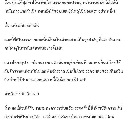
ที่สมบูรณ์ที่สุด ทำให้ทั่วทั้งโลกมรรคอมตะปรากฏท่วงทำนองศักดิ์สิทธิ์ที่
‘หมื่นกาลแรกกำเนิด หงเหมิงไร้ขอบเขต ยิ่งใหญ่เป็นอมตะ’ อย่างหนึ่ง!
นี่น่าเหลือเชื่ออย่างยิ่ง
และนี่ก็เป็นมรรคาอมตะที่หลินสวินเสาะแสวง เป็นจุดสำคัญที่แตกต่างจาก
คนอื่นๆ ในระดับเดียวกันอย่างสิ้นเชิง
กล่าวโดยสรุป หากโลกมรรคอมตะขั้นอายุขัยเทียมฟ้าของคนอื่นเปรียบได้
กับจักรวาลแห่งหนึ่งในโลกพันจักรวาล เช่นนั้นโลกมรรคอมตะของหลินสวิน
ก็เปรียบได้กับอาณาเขตแห่งหนึ่งในโลกยอดนิรันดร์!
ต่างกันราวฟ้ากับเหว!
ทั้งหมดนี้ล้วนได้รับมายามทะลวงระดับแจ้งมรรคครั้งนี้ สิ่งที่พิบัติเคราะห์ที่
เรียกได้ว่าเป็นประวัติการณ์นั่นมอบให้เขา คือมรรคาที่ไม่เคยมีมาก่อน