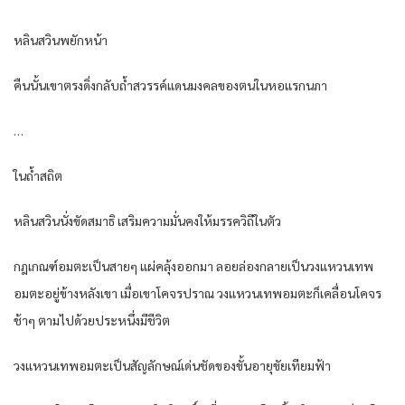
หลินสวินพยักหน้า
คืนนั้นเขาตรงดิ่งกลับถ้ำสวรรค์แดนมงคลของตนในหอแรกนภา
…
ในถ้ำสถิต
หลินสวินนั่งขัดสมาธิ เสริมความมั่นคงให้มรรควิถีในตัว
กฎเกณฑ์อมตะเป็นสายๆ แผ่คลุ้งออกมา ลอยล่องกลายเป็นวงแหวนเทพ
อมตะอยู่ข้างหลังเขา เมื่อเขาโคจรปราณ วงแหวนเทพอมตะก็เคลื่อนโคจร
ช้าๆ ตามไปด้วยประหนึ่งมีชีวิต
วงแหวนเทพอมตะเป็นสัญลักษณ์เด่นชัดของขั้นอายุขัยเทียมฟ้า