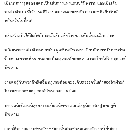
เป็นหนทางสู่ยอดอมตะ เป็นเส้นทางแห่งแดนปรินิพพาน และเป็นเส้น
ทางในตำนานที่เจ้าแห่งคีรีดวงกมลรอคอยมาหมื่นกาลและเกิดขึ้นกับตัว
หลินสวินในที่สุด!
หลินสวินเพิ่งได้สัมผัสกับนัยเร้นลับแท้จริงของระดับนี้ขณะฝึกปราณ
พลังมหามรรคในตัวของเขาล้วนดูดซับพลังของระเบียบนิพพานในระหว่าง
ข้ามด่านเคราะห์ หล่อหลอมเป็นกฎเกณฑ์อมตะ สามารถเรียกได้ว่ากฎเกณฑ์
นิพพาน
ยามต่อสู้กับพวกฉีหลิงเจิ้น กฎเกณฑ์อมตะระดับสวรรค์ขั้นเก้าของอีกฝ่ายก็
ไม่สามารถกดข่มกฎเกณฑ์นิพพานแม้แต่น้อย!
ทว่าจุดที่เร้นลับที่สุดของระเบียบนิพพานไม่ได้อยู่ที่การต่อสู้ แต่อยู่ที่
นิพพาน!
และนี่ก็หมายความว่าพลังระเบียบที่หลินสวินหลอมหลังจากนี้ ยิ่งมีมาก