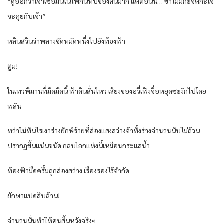
“ดูออกว่าเจ้าเชื่อมั่นในไพ่ก้นหีบของตนมาก แต่ตอนนี้… ข้าไม่มีกะจิตกะใจ
จะคุยกับเจ้า”
หลินสวินว่าพลางซัดหมัดหนึ่งไปยังท้องฟ้า
ตูม!
ในเทวพิมานที่มืดมิดนี้ ฟ้าดินสั่นไหว เสียงของอวี่เฟิงจื่อหยุดชะงักไปโดย
พลัน
ทว่าไม่ทันไรเงาร่างยักษ์ร้ายที่ส่องแสงสว่างจ้าทั้งร่างจำนวนนับไม่ถ้วน
ปรากฏขึ้นแน่นขนัด กลบโลกแห่งนี้เหมือนกระแสน้ำ
ท้องฟ้ามืดครึ้มถูกส่องสว่าง เรืองรองไร้จำกัด
ยักษาแปดสิบล้าน!
จำนวนนั่นทำให้คนสิ้นหวังจริงๆ