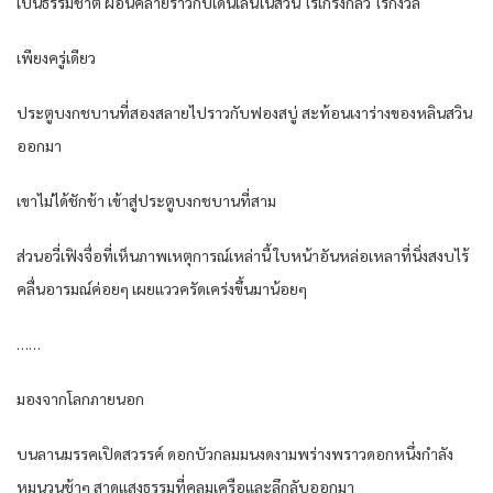
เป็นธรรมชาติ ผ่อนคลายราวกับเดินเล่นในสวน ไร้เกรงกลัว ไร้กังวล
เพียงครู่เดียว
ประตูบงกชบานที่สองสลายไปราวกับฟองสบู่ สะท้อนเงาร่างของหลินสวิน
ออกมา
เขาไม่ได้ชักช้า เข้าสู่ประตูบงกชบานที่สาม
ส่วนอวี่เฟิงจื่อที่เห็นภาพเหตุการณ์เหล่านี้ ใบหน้าอันหล่อเหลาที่นิ่งสงบไร้
คลื่นอารมณ์ค่อยๆ เผยแววครัดเคร่งขึ้นมาน้อยๆ
……
มองจากโลกภายนอก
บนลานมรรคเปิดสวรรค์ ดอกบัวกลมมนงดงามพร่างพราวดอกหนึ่งกำลัง
หมุนวนช้าๆ สาดแสงธรรมที่คลุมเครือและลึกลับออกมา