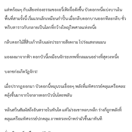
แต่พร้อมๆ กับเสียงท่องธรรมของอวี่เฟิงจื่อดังขึ้น บัวดอกหนึ่งเบ่งบานใน
พื้นที่สามจั้งนี้ เริ่มแรกเล็กเหมือนกำปั้น เมื่อกลีบดอกบานออกทีละกลีบ ชั่ว
พริบตาราวกับกลายเป็นโลกที่กว้างใหญ่ไพศาลแห่งหนึ่ง
กลีบดอกไม้สี่สิบเก้ากลีบแฝงประกายสีงดงาม โปร่งแสงกลมมน
มองลงมาจากฟ้า ดอกบัวนี้เหมือนจักระเทพที่กลมมนอย่างที่สุดวงหนึ่ง
บงกชก่อเกิดวัฏจักร!
เมื่อปรากฏออกมา บัวดอกนี้หมุนวนเอื่อยๆ พลังที่มหัศจรรย์คลุมเครือคละ
คลุ้งขึ้นมาจากใจกลางดอกบัวนั่นโดยพลัน
หลินสวินสัมผัสถึงอันตรายในทันใด แต่ไม่รอเขาหลบหลีก ร่างก็ถูกพลังที่
คลุมเครือมหัศจรรย์ปกคลุม ภาพตรงหน้าพร่ามัวขึ้นมาทันที