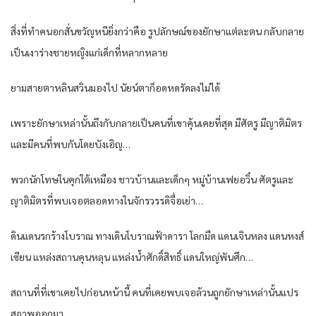
สิ่งที่ทำคนอกสั่นขวัญหนียิ่งกว่าคือ รูปลักษณ์ของยักษาแต่ละตน กลับกลาย
เป็นเงาร่างชายหญิงแก่เด็กที่หลากหลาย
ยามสายตาหลินสวินมองไป นัยน์ตาก็อดหดรัดลงไม่ได้
เพราะยักษาเหล่านั้นถึงกับกลายเป็นคนที่เขาคุ้นเคยที่สุด มีศัตรู มีญาติมิตร
และมีคนที่พบกันโดยบังเอิญ…
พวกนักโทษในคุกใต้เหมือง ชาวบ้านและเด็กๆ หมู่บ้านเฟยอวิ๋น ศัตรูและ
ญาติมิตรที่พบเจอตลอดทางในจักรวรรดิจื่อเย่า…
ดินแดนรกร้างโบราณ ทางเดินโบราณฟ้าดารา โลกมืด แดนเจินหลง แดนหงส์
เซียน แหล่งสถานคุนหลุน แหล่งน้ำศักดิ์สิทธิ์ แดนใหญ่พันศึก…
สถานที่ที่เขาเคยไปก่อนหน้านี้ คนที่เคยพบเจอล้วนถูกยักษาเหล่านั้นแปร
สภาพออกมา