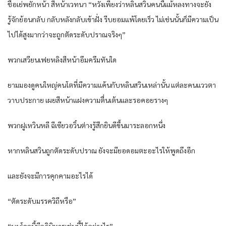
ชื่อเย่พยักหน้า สีหน้าเวทนา “หวังเพียงว่าหลินสวินคนนี้แม้หลงทางจะยัง
รู้จักย้อนกลับ กลับหลังกลับเข้าฝั่ง รีบยอมแพ้โดยเร็ว ไม่เช่นนั้นก็มีความเป็น
ไปได้สูงมากว่าจะถูกตัดระดับปราณจริงๆ”
พวกเสวียนเฟยหลิงสีหน้าอึมครึมทันใด
ยามมองดูคนใหญ่คนโตที่มีความแค้นกับหลินสวินเหล่านั้น แต่ละคนแววตา
วาบประกาย เผยสีหน้าแฝงความตื่นเต้นและรอคอยรางๆ
พวกฝูเหวินหลี ฉีเซียวอวิ๋นต่างรู้สึกยินดีขึ้นมาระลอกหนึ่ง
หากหลินสวินถูกตัดระดับปราณ ยังจะมียอดอมตะอะไรให้พูดถึงอีก
และยังจะมีการคุกคามอะไรได้
“ตัดระดับมรรควิถีหรือ”
“บนโลกนี้มีอภินิหารเช่นนี้ได้อย่างไร”