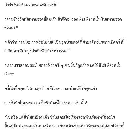
คำว่า ‘หนึ่ง’ ในรอดพ้นเพียงหนึ่ง”
“ส่วนข้าวิวัฒน์มหามรรคสี่สิบเก้า ข้าก็คือ ‘รอดพ้นเพียงหนึ่ง’ ในมหามรรค
ของตน”
“เจ้าว่าน่าสนใจมากหรือไม่ นี่ยังเป็นจุดประสงค์ที่ข้ามาลัทธิแรกกำเนิดครั้งนี้
ก็เพื่อจะเทียบสูงต่ำกับพี่หลินบนมรรคา”
“หากมรรคาอมตะมี ‘ยอด’ ที่ว่าจริงๆ เช่นนั้นก็ถูกกำหนดให้มีได้เพียงหนึ่ง
เดียว”
อวี่เฟิงจื่อพูดถึงตอนสุดท้าย ก็เจือความแน่วแน่ถึงที่สุดแล้ว
การชิงชัยในมหามรรค ชิงชัยกันเพียง ‘ยอด’ เท่านั้น!
“ใช่หรือ แต่ข้าไม่เหมือนเจ้า ข้าไม่เคยเชื่อเรื่องรอดพ้นเพียงหนึ่งอะไร
ตั้งแต่ฝึกปราณจนถึงตอนนี้ อาจารย์ของข้าเจ้าแห่งคีรีดวงกมลไม่เคยให้คำชี้