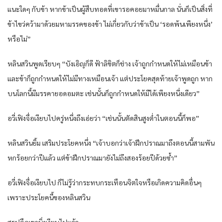
แนะใดๆ กับข้า หากข้าเป็นผู้สืบทอดที่เขารอคอยมาหมื่นกาล นั่นก็เป็นสิ่งที่
ข้าไขว่คว้ามาด้วยมหามรรคของข้า ไม่เกี่ยวกับว่าข้าเป็น ‘รอดพ้นเพียงหนึ่ง’
หรือไม่”
หลินสวินพูดเรียบๆ “บังเอิญก็ดี ฟ้าลิขิตก็ช่าง เจ้าถูกกำหนดให้ไม่เหมือนข้า
และข้าก็ถูกกำหนดให้ไม่มีทางเหมือนเจ้า แต่ประโยคสุดท้ายเจ้าพูดถูก หาก
บนโลกนี้มีมรรคายอดอมตะ เช่นนั้นก็ถูกกำหนดให้มีได้เพียงหนึ่งเดียว”
อวี่เฟิงจื่อเงียบไปครู่หนึ่งถึงเอ่ยว่า “เช่นนั้นตัดสินสูงต่ำในตอนนี้ก็พอ”
หลินสวินยิ้ม เสริมประโยคหนึ่ง “เจ้าบอกว่าเจ้าฝึกปราณมาถึงตอนนี้สามพัน
หกร้อยกว่าปีแล้ว แต่ข้าฝึกปราณมายังไม่ถึงสองร้อยปีด้วยซ้ำ”
อวี่เฟิงจื่อเงียบไป ก็ไม่รู้ว่ากระทบกระเทือนจิตใจหรือเกิดความคิดอื่นๆ
เพราะประโยคนี้ของหลินสวิน
สรุปคือเขานิ่งเงียบไปแล้ว