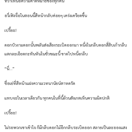
ทว่าเหนือความคาดหมายของทุกคน
อวี่เฟิงจื่อในตอนนี้สีหน้ากลับค่อยๆ เคร่งเครียดขึ้น
เปรี๊ยะ!
ดอกบัวงามดอกนั้นพลันส่งเสียงระเบิดออกมา หนึ่งในกลีบดอกสี่สิบเก้ากลีบ
แตกละเอียดกะทันหันในชั่วขณะนี้ ขาดไปหนึ่งกลีบ
“นี่…”
ชื่อเย่ที่สีหน้าแฝงความเวทนานัยน์ตาหดรัด
แทบจะในเวลาเดียวกัน ทุกคนในที่นี้ล้วนสังเกตเห็นความผิดปกติ
เปรี๊ยะ!
ไม่รอพวกเขาเข้าใจ ก็มีกลีบดอกไม้อีกกลีบระเบิดออก สลายเป็นละอองแสง