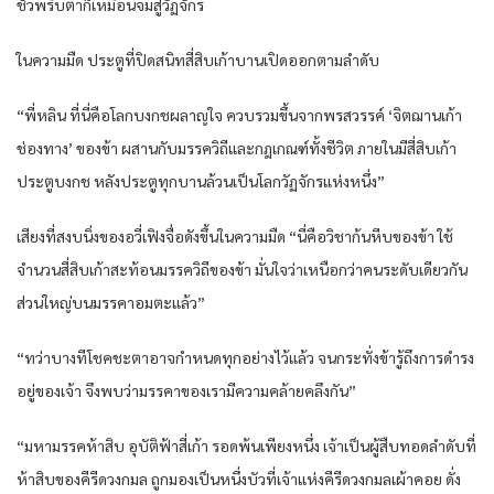
ชั่วพริบตาก็เหมือนจมสู่วัฏจักร
ในความมืด ประตูที่ปิดสนิทสี่สิบเก้าบานเปิดออกตามลำดับ
“พี่หลิน ที่นี่คือโลกบงกชผลาญใจ ควบรวมขึ้นจากพรสวรรค์ ‘จิตฌานเก้า
ช่องทาง’ ของข้า ผสานกับมรรควิถีและกฎเกณฑ์ทั้งชีวิต ภายในมีสี่สิบเก้า
ประตูบงกช หลังประตูทุกบานล้วนเป็นโลกวัฏจักรแห่งหนึ่ง”
เสียงที่สงบนิ่งของอวี่เฟิงจื่อดังขึ้นในความมืด “นี่คือวิชาก้นหีบของข้า ใช้
จำนวนสี่สิบเก้าสะท้อนมรรควิถีของข้า มั่นใจว่าเหนือกว่าคนระดับเดียวกัน
ส่วนใหญ่บนมรรคาอมตะแล้ว”
“ทว่าบางทีโชคชะตาอาจกำหนดทุกอย่างไว้แล้ว จนกระทั่งข้ารู้ถึงการดำรง
อยู่ของเจ้า จึงพบว่ามรรคาของเรามีความคล้ายคลึงกัน”
“มหามรรคห้าสิบ อุบัติฟ้าสี่เก้า รอดพ้นเพียงหนึ่ง เจ้าเป็นผู้สืบทอดลำดับที่
ห้าสิบของคีรีดวงกมล ถูกมองเป็นหนึ่งบัวที่เจ้าแห่งคีรีดวงกมลเผ้าคอย ดั่ง