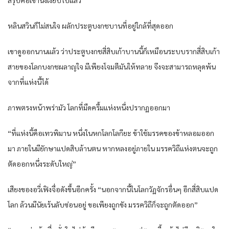
หลินสวินก็ไม่สนใจ ผลักประตูบงกชบานที่อยู่ใกล้ที่สุดออก
เขาดูออกนานแล้ว ว่าประตูบงกชสี่สิบเก้าบานนี้ก็เหมือนระบบรากสี่สิบเก้า
สายของโลกบงกชผลาญใจ มีเพียงโจมตีมันให้ทลาย จึงจะสามารถหลุดพ้น
จากที่แห่งนี้ได้
ภาพตรงหน้าพร่ามัว โลกที่มืดครึ้มแห่งหนึ่งปรากฏออกมา
“ที่แห่งนี้คือเทวพิมาน หนึ่งในหกโลกโลกียะ ข้าใช้มรรคของข้าหลอมออก
มา ภายในมียักษาแปดสิบล้านตน หากหลงอยู่ภายใน มรรควิถีแห่งตนจะถูก
ตัดออกหนึ่งระดับใหญ่”
เสียงของอวี่เฟิงจื่อดังขึ้นอีกครั้ง “นอกจากนี้ในโลกวัฏจักรอื่นๆ อีกสี่สิบแปด
โลก ล้วนมีนัยเร้นลับซ่อนอยู่ ขอเพียงถูกขัง มรรควิถีก็จะถูกตัดออก”