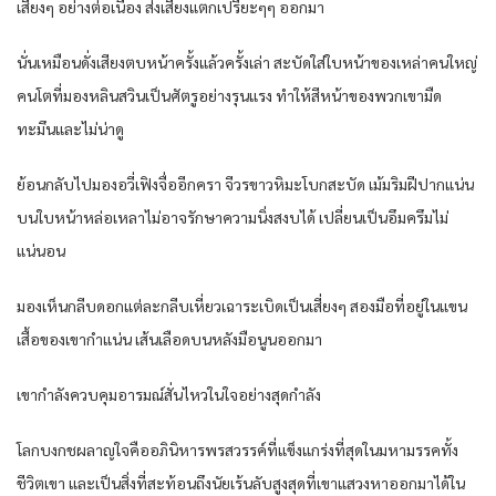
เสี่ยงๆ อย่างต่อเนื่อง ส่งเสียงแตกเปรี๊ยะๆๆ ออกมา
นั่นเหมือนดั่งเสียงตบหน้าครั้งแล้วครั้งเล่า สะบัดใส่ใบหน้าของเหล่าคนใหญ่
คนโตที่มองหลินสวินเป็นศัตรูอย่างรุนแรง ทำให้สีหน้าของพวกเขามืด
ทะมึนและไม่น่าดู
ย้อนกลับไปมองอวี่เฟิงจื่ออีกครา จีวรขาวหิมะโบกสะบัด เม้มริมฝีปากแน่น
บนใบหน้าหล่อเหลาไม่อาจรักษาความนิ่งสงบได้ เปลี่ยนเป็นอึมครึมไม่
แน่นอน
มองเห็นกลีบดอกแต่ละกลีบเหี่ยวเฉาระเบิดเป็นเสี่ยงๆ สองมือที่อยู่ในแขน
เสื้อของเขากำแน่น เส้นเลือดบนหลังมือนูนออกมา
เขากำลังควบคุมอารมณ์สั่นไหวในใจอย่างสุดกำลัง
โลกบงกชผลาญใจคืออภินิหารพรสวรรค์ที่แข็งแกร่งที่สุดในมหามรรคทั้ง
ชีวิตเขา และเป็นสิ่งที่สะท้อนถึงนัยเร้นลับสูงสุดที่เขาแสวงหาออกมาได้ใน