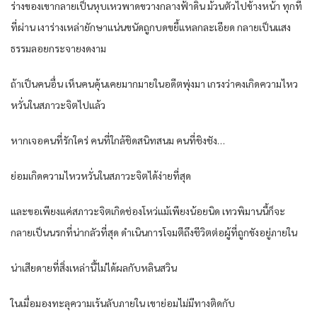
ร่างของเขากลายเป็นหุบเหวพาดขวางกลางฟ้าดิน ม้วนตัวไปข้างหน้า ทุกที่
ที่ผ่าน เงาร่างเหล่ายักษาแน่นขนัดถูกบดขยี้แหลกละเอียด กลายเป็นแสง
ธรรมลอยกระจายงดงาม
ถ้าเป็นคนอื่น เห็นคนคุ้นเคยมากมายในอดีตพุ่งมา เกรงว่าคงเกิดความไหว
หวั่นในสภาวะจิตไปแล้ว
หากเจอคนที่รักใคร่ คนที่ใกล้ชิดสนิทสนม คนที่ชิงชัง…
ย่อมเกิดความไหวหวั่นในสภาวะจิตได้ง่ายที่สุด
และขอเพียงแค่สภาวะจิตเกิดช่องโหว่แม้เพียงน้อยนิด เทวพิมานนี้ก็จะ
กลายเป็นนรกที่น่ากลัวที่สุด ดำเนินการโจมตีถึงชีวิตต่อผู้ที่ถูกขังอยู่ภายใน
น่าเสียดายที่สิ่งเหล่านี้ไม่ได้ผลกับหลินสวิน
ในเมื่อมองทะลุความเร้นลับภายใน เขาย่อมไม่มีทางติดกับ