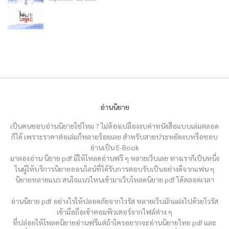
อ่านนิยาย
เป็นคนชอบอ่านนิยายใช่ไหม ? ไม่ต้องเปลืองงบค่าหนังสือแบบเล่มตลอด
ก็ได้ เพราะราคาต่อเล่มก็หลายร้อยเลย สำหรับสายประหยัดงบหรือชอบ
อ่านเป็น E-Book
มาลองอ่าน นิยาย pdf มีให้โหลดอ่านฟรี ๆ หลายเว็บเลย ทางเราก็เป็นหนึ่ง
ในผู้ให้บริการนิยายออนไลน์ที่ได้รับการตอบรับเป็นอย่างดีจากแฟน ๆ
นิยายหลายแนว สนใจแนวไหนเข้ามาเว็บโหลดนิยาย pdf ได้ตลอดเวลา
อ่านนิยาย pdf อย่างไรให้ปลอดภัยจากไวรัส หลายเว็บมักแฝงไปด้วยไวรัส
เข้ามือถือเข้าคอมพิวเตอร์จากไฟล์ต่าง ๆ
ที่ปล่อยให้โหลดนิยายอ่านฟรีแต่ถ้าใครอยากจะอ่านนิยายไทย pdf และ