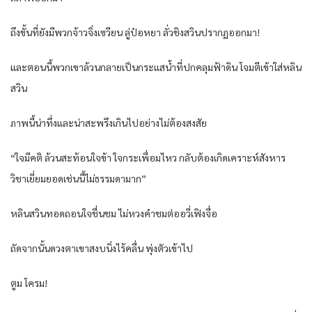
ถึงขั้นที่ยังมีพวกจ้าวจิ่งเซวียน ลู่ป๋อหยา ลั่วชิงสวินปรากฏออกมา!
และตอนนี้พวกเขาล้วนกลายเป็นกระแสน้ำที่ปกคลุมฟ้าดิน โจมตีเข้าใส่หลิน
สวิน
ภาพนี้น่าทึ่งและน่าสะพรึงเกินไปอย่างไม่ต้องสงสัย
“ใจมีคติ ล้วนสะท้อนใจข้า ใจกระเพื่อมไหว กลับต้องเกิดเคราะห์สังหาร
วิชาเยี่ยมยอดเช่นนี้ไม่ธรรมดามาก”
หลินสวินทอดถอนใจชื่นชม ไม่หวงคำชมต่ออวี่เฟิงจื่อ
ถัดจากนั้นดวงตาเขาสงบนิ่งไร้คลื่น พุ่งตัวเข้าไป
ตูม โครม!