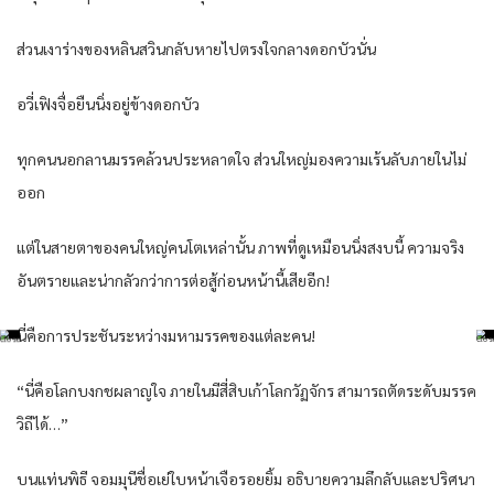
ส่วนเงาร่างของหลินสวินกลับหายไปตรงใจกลางดอกบัวนั่น
อวี่เฟิงจื่อยืนนิ่งอยู่ข้างดอกบัว
ทุกคนนอกลานมรรคล้วนประหลาดใจ ส่วนใหญ่มองความเร้นลับภายในไม่
ออก
แต่ในสายตาของคนใหญ่คนโตเหล่านั้น ภาพที่ดูเหมือนนิ่งสงบนี้ ความจริง
อันตรายและน่ากลัวกว่าการต่อสู้ก่อนหน้านี้เสียอีก!
นี่คือการประชันระหว่างมหามรรคของแต่ละคน!
“นี่คือโลกบงกชผลาญใจ ภายในมีสี่สิบเก้าโลกวัฏจักร สามารถตัดระดับมรรค
วิถีได้…”
บนแท่นพิธี จอมมุนีชื่อเย่ใบหน้าเจือรอยยิ้ม อธิบายความลึกลับและปริศนา