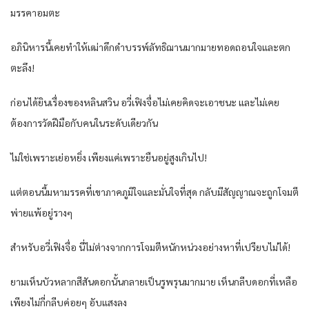
มรรคาอมตะ
อภินิหารนี้เคยทำให้เฒ่าดึกดำบรรพ์ลัทธิฌานมากมายทอดถอนใจและตก
ตะลึง!
ก่อนได้ยินเรื่องของหลินสวิน อวี่เฟิงจื่อไม่เคยคิดจะเอาชนะ และไม่เคย
ต้องการวัดฝีมือกับคนในระดับเดียวกัน
ไม่ใช่เพราะเย่อหยิ่ง เพียงแค่เพราะยืนอยู่สูงเกินไป!
แต่ตอนนี้มหามรรคที่เขาภาคภูมิใจและมั่นใจที่สุด กลับมีสัญญาณจะถูกโจมตี
พ่ายแพ้อยู่รางๆ
สำหรับอวี่เฟิงจื่อ นี่ไม่ต่างจากการโจมตีหนักหน่วงอย่างหาที่เปรียบไม่ได้!
ยามเห็นบัวหลากสีสันดอกนั้นกลายเป็นรูพรุนมากมาย เห็นกลีบดอกที่เหลือ
เพียงไม่กี่กลีบค่อยๆ อับแสงลง