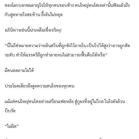
ของโลกบงกชผลาญใจให้ทุกคนรอบข้าง คนใหญ่คนโตเหล่านั้นฟังแล้วถึง
กับสูดหายใจสะท้าน อึ้งงันไม่หยุด
อภินิหารเช่นนี้น่าเหลือเชื่อจริงๆ!
“นี่ไม่ใช่หมายความว่าหลินสวินที่ถูกขังไว้ภายใน เป็นไปได้สูงว่าอาจถูกตัด
ระดับ ทำให้มรรควิถีถูกทำลายจนไม่สามารถฟื้นคืนได้หรือ”
มีคนอดถามไม่ได้
ประโยคเดียวดึงดูดความสนใจของทุกคน
แม้แต่คนใหญ่คนโตอย่างเสวียนเฟยหลิง ตู๋กูยงที่อยู่ไม่ไกล ในใจยังล้วน
บีบรัด
“ไม่ผิด”