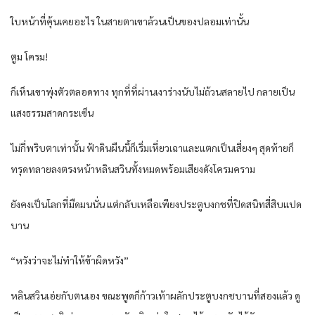
ใบหน้าที่คุ้นเคยอะไร ในสายตาเขาล้วนเป็นของปลอมเท่านั้น
ตูม โครม!
ก็เห็นเขาพุ่งตัวตลอดทาง ทุกที่ที่ผ่านเงาร่างนับไม่ถ้วนสลายไป กลายเป็น
แสงธรรมสาดกระเซ็น
ไม่กี่พริบตาเท่านั้น ฟ้าดินผืนนี้ก็เริ่มเหี่ยวเฉาและแตกเป็นเสี่ยงๆ สุดท้ายก็
ทรุดทลายลงตรงหน้าหลินสวินทั้งหมดพร้อมเสียงดังโครมคราม
ยังคงเป็นโลกที่มืดมนนั่น แต่กลับเหลือเพียงประตูบงกชที่ปิดสนิทสี่สิบแปด
บาน
“หวังว่าจะไม่ทำให้ข้าผิดหวัง”
หลินสวินเอ่ยกับตนเอง ขณะพูดก็ก้าวเท้าผลักประตูบงกชบานที่สองแล้ว ดู