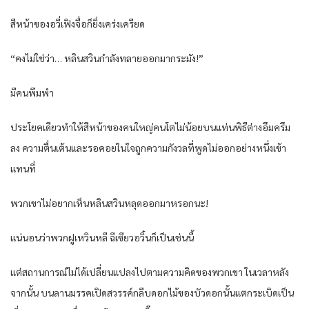
สีหน้าของอวี่เฟิงจื่อก็ยิ่งเคร่งเครียด
“คงไม่ใช่ว่า… หลินสวินกำลังทลายออกมากระมัง!”
มีคนพึมพำ
ประโยคเดียวทำให้สีหน้าของคนใหญ่คนโตไม่น้อยบนแท่นพิธีต่างอึมครึม
ลง ความตื่นเต้นและรอคอยในใจถูกความกังวลที่พูดไม่ออกอย่างหนึ่งเข้า
แทนที่
พวกเขาไม่อยากเห็นหลินสวินหลุดออกมาหรอกนะ!
แน่นอนว่าพวกฝูเหวินหลี ฉีเซียวอวิ๋นก็เป็นเช่นนี้
แต่สถานการณ์ไม่ได้เปลี่ยนแปลงไปตามความคิดของพวกเขา ในเวลาหลัง
จากนั้น บนลานมรรคเปิดสวรรค์กลีบดอกไม้ของบัวดอกนั้นแตกระเบิดเป็น