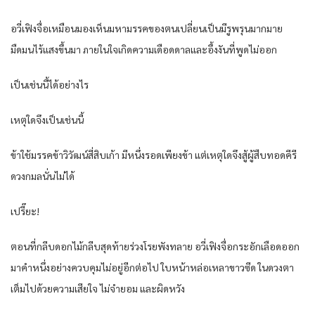
อวี่เฟิงจื่อเหมือนมองเห็นมหามรรคของตนเปลี่ยนเป็นมีรูพรุนมากมาย
มืดมนไร้แสงขึ้นมา ภายในใจเกิดความเดือดดาลและอึ้งงันที่พูดไม่ออก
เป็นเช่นนี้ได้อย่างไร
เหตุใดจึงเป็นเช่นนี้
ข้าใช้มรรคข้าวิวัฒน์สี่สิบเก้า มีหนึ่งรอดเพียงข้า แต่เหตุใดจึงสู้ผู้สืบทอดคีรี
ดวงกมลนั่นไม่ได้
เปรี๊ยะ!
ตอนที่กลีบดอกไม้กลีบสุดท้ายร่วงโรยพังทลาย อวี่เฟิงจื่อกระอักเลือดออก
มาคำหนึ่งอย่างควบคุมไม่อยู่อีกต่อไป ใบหน้าหล่อเหลาขาวซีด ในดวงตา
เต็มไปด้วยความเสียใจ ไม่จำยอม และผิดหวัง