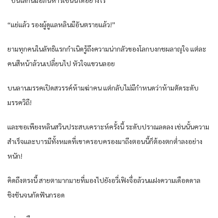
“แย่แล้ว รองผู้ดูแลหลินมีอันตรายแล้ว!”
ยามทุกคนในลัทธิแรกกำเนิดรู้ถึงความน่ากลัวของโลกบงกชผลาญใจ แต่ละ
คนสีหน้าล้วนเปลี่ยนไป หัวใจแขวนลอย
บนลานมรรคเปิดสวรรค์ห้ามฆ่าคน แต่กลับไม่มีกำหนดว่าห้ามตัดระดับ
มรรควิถี!
และขอเพียงหลินสวินประสบเคราะห์ครั้งนี้ ระดับปราณลดลง เช่นนั้นความ
สำเร็จและบารมีทั้งหมดที่เขาครอบครองมาถึงตอนนี้ก็ต้องตกต่ำลงอย่าง
หนัก!
คิดถึงตรงนี้ สายตามากมายที่มองไปยังอวี่เฟิงจื่อล้วนแฝงความเดือดดาล
ชิงชันจนกัดฟันกรอด