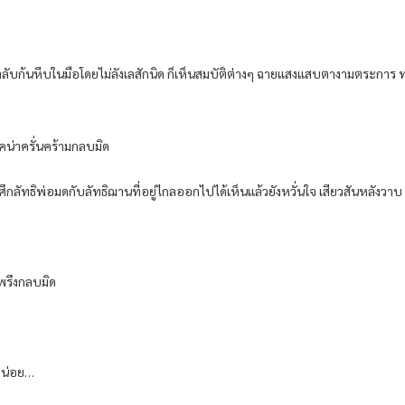
ชาลับก้นหีบในมือโดยไม่ลังเลสักนิด ก็เห็นสมบัติต่างๆ ฉายแสงแสบตางามตระการ 
รคน่าครั่นคร้ามกลบมิด
่วมศึกลัทธิพ่อมดกับลัทธิฌานที่อยู่ไกลออกไปได้เห็นแล้วยังหวั่นใจ เสียวสันหลังวาบ
พรึงกลบมิด
ปหน่อย…