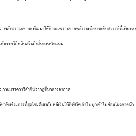
 แม้ว่าพลังปราณเขาจะพัฒนาได้ช้าลงเพราะขาดพลังระเบียบระดับสวรรค์ที่เพียงพ
มรรควิถีหลินสวินยิ่งมั่นคงหนักแน่น
หว กายมรรควารีดำก็ปรากฏขึ้นกลางอากาศ
วิชาที่แข็งแกร่งที่สุดโจมตีเขากับหลีเจินให้ถึงชีวิต ถ้ารีบบุกเข้าไปย่อมไม่ฉลาดนัก