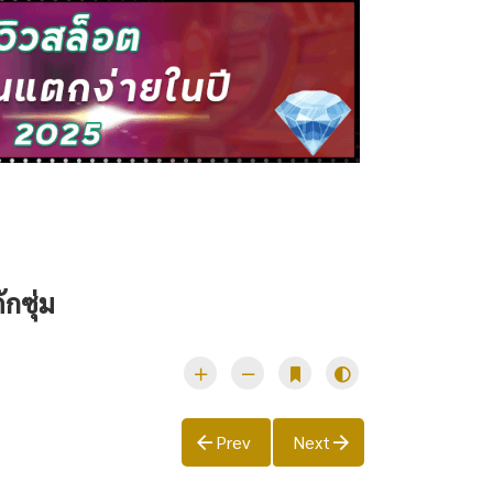
กซุ่ม
Prev
Next