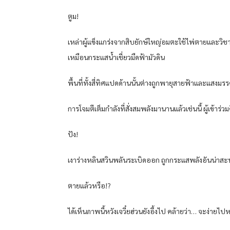
ตูม!
เหล่าผู้แข็งแกร่งจากสิบยักษ์ใหญ่อมตะใช้ไพ่ตายและวิ
เหมือนกระแสน้ำเชี่ยวมืดฟ้ามัวดิน
พื้นที่ทั้งสี่ทิศแปดด้านนั้นต่างถูกพายุสายฟ้าและแสงมร
การโจมตีเต็มกำลังที่สั่งสมพลังมานานแล้วเช่นนี้ ผู้เข้าร
ปัง!
เงาร่างหลินสวินพลันระเบิดออก ถูกกระแสพลังอันน่าสะ
ตายแล้วหรือ!?
ได้เห็นภาพนี้หวังเจวี๋ยฮ่วนยังอึ้งไป คล้ายว่า… จะง่ายไ