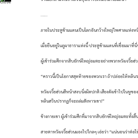
……
ภายในประตูข้ามแดนเป็นโลกอันกว้างใหญ่ไพศาลแห่งหนึ่ง
เมื่อยืนอยู่ในภูผาธาราแห่งนี้ ประตูข้ามแดนที่เชื่อมมาที่นี
ผู้เข้าร่วมศึกจากสิบยักษ์ใหญ่อมตะอย่างพวกหวังเจวี๋ยฮ
“คราวนี้เป็นโอกาสสุดท้ายของพวกเรา ถ้าปล่อยให้หลินร
หวังเจวี๋ยฮ่วนสีหน้าสงบนิ่งผิดปกติ เสียงดังเข้าไปในหู
หลินสวินปรากฏก็จะถล่มสังหารเขา!”
ข้างกายเขา ผู้เข้าร่วมศึกที่มาจากสิบยักษ์ใหญ่อมตะทั้งส
สายตาหวังเจวี๋ยฮ่วนมองไปไกลๆ เอ่ยว่า “แน่นอนว่าต่อใ