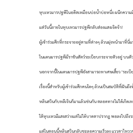
หุบเหวมารปฐพีในอดีตเหมือนบ่อน้ำบ่อหนึ่ง ผนึกความมืด
แต่วันนี้ภายในหุบเหวมารปฐพีกลับส่องแสงเจิดจ้า!
ผู้เข้าร่วมศึกที่กระจายอยู่ตามที่ต่างๆ ล้วนมุ่งหน้ามาที่นี
ในแดนมารปฐพีมีราชันสัตว์ระเบียบกระจายตัวอยู่ บนตัวมีร
นอกจากนี้ในแดนมารปฐพียังสามารถหาเศษเสี้ยว ‘ระเบีย
เรื่องนี้สำหรับผู้เข้าร่วมศึกคนใดๆ ล้วนเป็นสมบัติที่ฝันถึงทั
หลินสวินกับหลีเจินก็มาแล้วเช่นกัน ตลอดทางไม่ได้เกิดเหตุ
ใต้หุบเหวมีแสงสว่างแต่ไม่ได้บาดตาปรากฏ พอลงไปถึงระ
แต่ในตอนนี้หลินสวินกลับชะลอความเร็วลง แววตาไหววูบ เอ