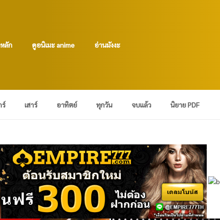
าหลัก
ดูอนิเมะ anime
อ่านมังงะ
กร์
เสาร์
อาทิตย์
ทุกวัน
จบแล้ว
นิยาย PDF