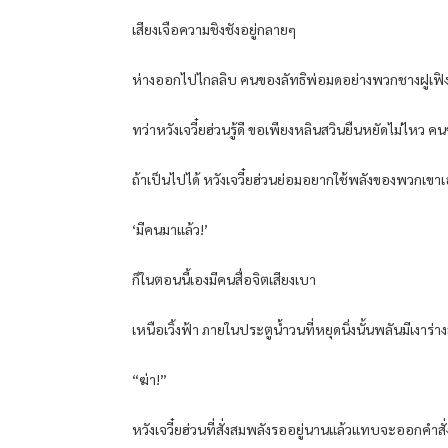
เสียงเจือความชิงชังอยู่กลายๆ
ห่างออกไปไกลลิบ คนของลัทธิพ่อมดอย่างพวกชางฝูเฟิง แ
ทว่าหวังเจวี๋ยฮ่วนรู้ดี ขอเพียงหลินสวินยืนหยัดไม่ไห
ถ้าเป็นไปได้ หวังเจวี๋ยฮ่วนย่อมอยากใช้พลังของพวกเขา
‘มีคนมาแล้ว!’
ก็ในตอนนี้เองมีคนสื่อจิตเสียงเบา
เหนือเวิ้งฟ้า ภายในประตูน้ำวนที่หยุดนิ่งนั้นพลันมีเงาร่
“ฆ่า!”
หวังเจวี๋ยฮ่วนที่สั่งสมพลังรออยู่นานแล้วแทบจะออกคำสั่