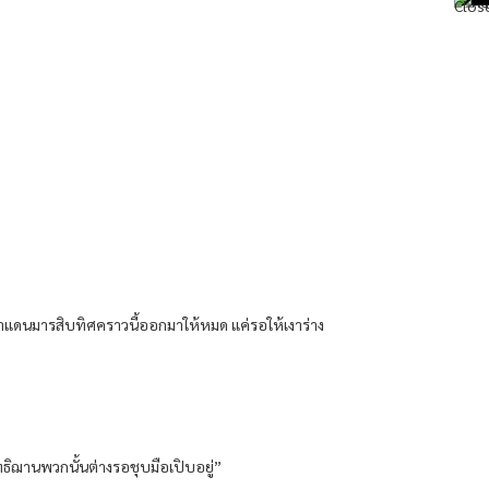
่พกมาแดนมารสิบทิศคราวนี้ออกมาให้หมด แค่รอให้เงาร่าง
ธิฌานพวกนั้นต่างรอชุบมือเปิบอยู่”