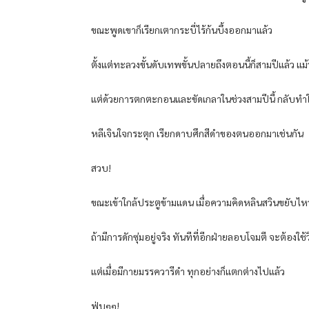
ขณะพูดเขาก็เรียกเตากระบี่ไร้ก้นบึ้งออกมาแล้ว
ตั้งแต่ทะลวงขั้นดับเทพขั้นปลายถึงตอนนี้ก็สามปีแล้ว
แต่ด้วยการตกตะกอนและขัดเกลาในช่วงสามปีนี้ กลับทำให้
หลีเจินใจกระตุก เรียกดาบศึกสีดำของตนออกมาเช่นกัน
สวบ!
ขณะเข้าใกล้ประตูข้ามแดน เมื่อความคิดหลินสวินขยับไ
ถ้ามีการดักซุ่มอยู่จริง ทันทีที่อีกฝ่ายลอบโจมตี จะต้องใช้
แต่เมื่อมีกายมรรควารีดำ ทุกอย่างก็แตกต่างไปแล้ว
ฟุ่บๆๆ!