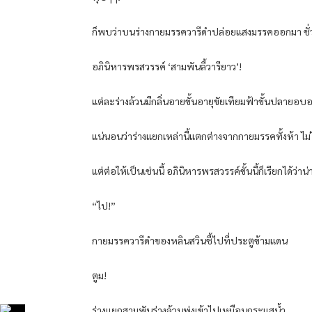
ก็พบว่าบนร่างกายมรรควารีดำปล่อยแสงมรรคออกมา ชั่วพ
อภินิหารพรสวรรค์ ‘สามพันลี้วารียาว’!
แต่ละร่างล้วนมีกลิ่นอายขั้นอายุขัยเทียมฟ้าขั้นปลายอบ
แน่นอนว่าร่างแยกเหล่านี้แตกต่างจากกายมรรคทั้งห้า 
แต่ต่อให้เป็นเช่นนี้ อภินิหารพรสวรรค์ขั้นนี้ก็เรียกได้ว่าน
“ไป!”
กายมรรควารีดำของหลินสวินชี้ไปที่ประตูข้ามแดน
ตูม!
ร่างแยกสามพันร่างล้วนพุ่งเข้าไปเหมือนกระแสน้ำ