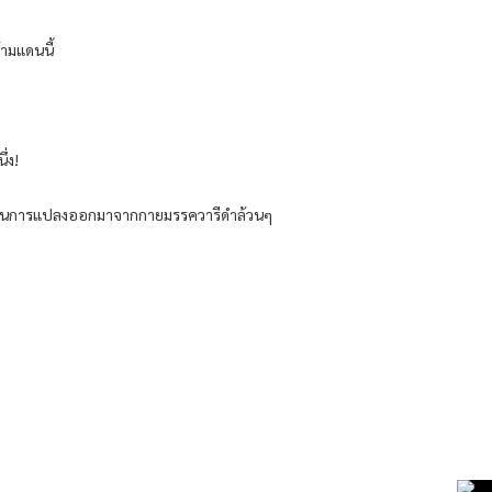
ามแดนนี้
่ง!
ง เป็นการแปลงออกมาจากกายมรรควารีดำล้วนๆ