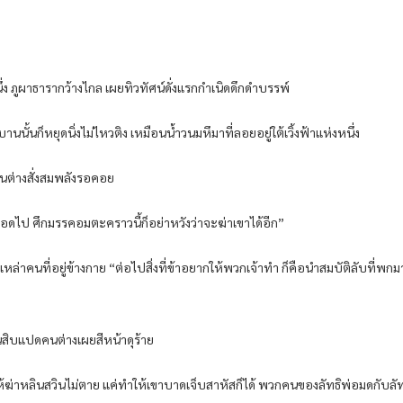
 ภูผาธารากว้างไกล เผยทิวทัศน์ดั่งแรกกำเนิดดึกดำบรรพ์
่บานนั้นก็หยุดนิ่งไม่ไหวติง เหมือนน้ำวนมหึมาที่ลอยอยู่ใต้เวิ้งฟ้าแห่งหนึ่ง
่วนต่างสั่งสมพลังรอคอย
อดไป ศึกมรรคอมตะคราวนี้ก็อย่าหวังว่าจะฆ่าเขาได้อีก”
ของเหล่าคนที่อยู่ข้างกาย “ต่อไปสิ่งที่ข้าอยากให้พวกเจ้าทำ ก็คือนำสมบัติลับที
ิ้นสิบแปดคนต่างเผยสีหน้าดุร้าย
ห้ฆ่าหลินสวินไม่ตาย แค่ทำให้เขาบาดเจ็บสาหัสก็ได้ พวกคนของลัทธิพ่อมดกับลัท