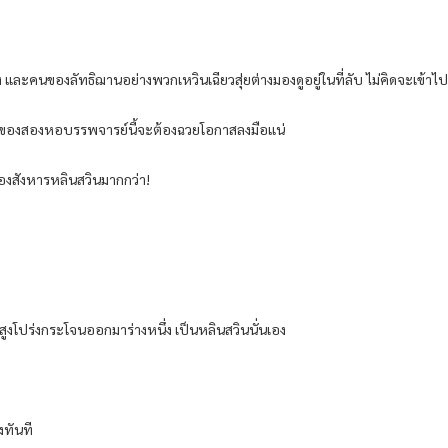
ละคนของลัทธิฌานอย่างพวกเหวินเฉียวสุ่ยต่างมองดูอยู่ในที่ลับ ไม่คิดจะเข้าไ
ว คนของสองหอบรรพจารย์นี้จะต้องฉวยโอกาสลงมือแน่
เองสังหารหลินสวินมากกว่า!
างสูงโปร่งกระโจนออกมาร่างหนึ่ง เป็นหลินสวินนั่นเอง
งทันที