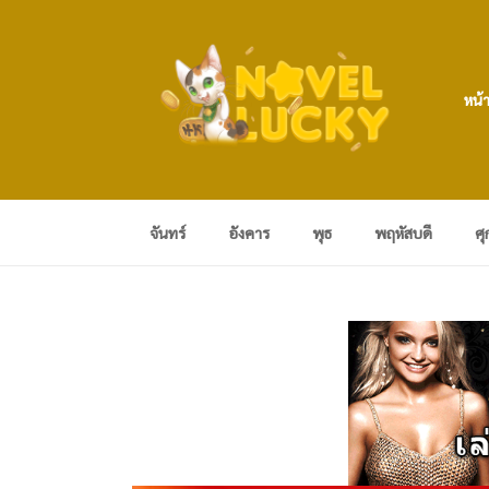
หน้
จันทร์
อังคาร
พุธ
พฤหัสบดี
ศุ