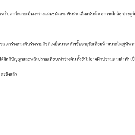
ริบตาก็กลายเป็นเงาร่างแน่นขนัดสามพันร่าง เต็มแน่นห้วงอากาศใกล้ๆ ประตูข้
อวล เงาร่างสามพันร่างรวมตัว ก็เหมือนกองทัพขั้นอายุขัยเทียมฟ้าขนาดใหญ่ทัพหนึ
ไม่ได้มีสติปัญญาและพลังปราณเทียบเท่าร่างต้น ทั้งยังไม่อาจฝึกปราณตามลำพั
่าตะลึงแล้ว