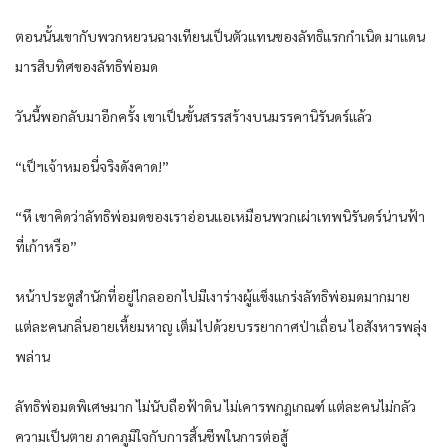
ตอนนั้น​เขา​กับ​พวก​หยวน​ฉางเทียน​เป็นตัวแทน​ของ​ลัทธิ​แรก​กำเนิด​ มาแดน​
มาร​สิบ​ทิศ​ของ​ลัทธิ​พ่อ​มด​
วันนี้​พอ​กลับมา​อีกครั้ง​ เขา​เป็น​ขั้น​สรร​สร้าง​บน​มรรคา​นิรันดร์​แล้ว​
“เป็ฯ​เจ้าหมอ​นี่​จริง​ดัง​คาด​!”
“หึ​ เขา​คิด​ว่า​ลัทธิ​พ่อ​มด​ของ​เรา​อ่อนแอ​เหมือน​พวก​เผ่า​เทพ​นิรันดร์​น่านฟ้า​
ที่​เก้า​หรือ​”
หน้า​ประตู​สำนัก​ที่อยู่​ไกล​ออก​ไป​มีเงาร่าง​ผู้​แข็งแกร่ง​ลัทธิ​พ่อ​มด​มากมาย​
แต่ละคน​กลิ่นอาย​เหี้ยมหาญ​ เต็มไปด้วย​บรรยากาศ​ป่าเถื่อน​ ไอ​สังหาร​พลุ่ง
พล่าน​
ลัทธิ​พ่อ​มด​พิเศษ​มาก​ ไม่นับถือ​ฟ้าดิน​ ไม่เคารพ​กฎเกณฑ์​ แต่ละคน​ไม่กลัว​
ความ​เป็น​ตาย​ ภาคภูมิใจ​กับ​การ​สิ้นชีพ​ใน​การต่อสู้​