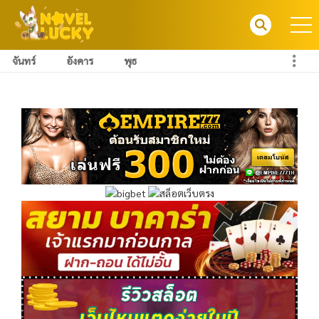
จันทร์
อังคาร
พุธ