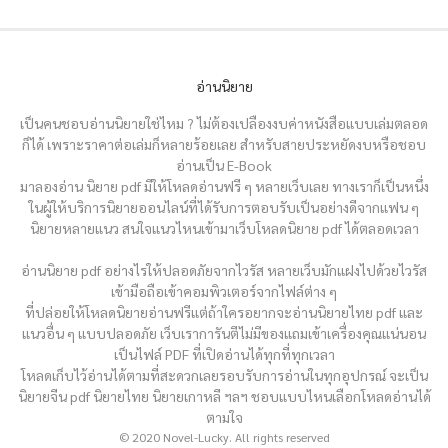
อ่านนิยาย
เป็นคนชอบอ่านนิยายใช่ไหม ? ไม่ต้องเปลืองงบค่าหนังสือแบบเล่มตลอด
ก็ได้ เพราะราคาต่อเล่มก็หลายร้อยเลย สำหรับสายประหยัดงบหรือชอบ
อ่านเป็น E-Book
มาลองอ่าน นิยาย pdf มีให้โหลดอ่านฟรี ๆ หลายเว็บเลย ทางเราก็เป็นหนึ่ง
ในผู้ให้บริการนิยายออนไลน์ที่ได้รับการตอบรับเป็นอย่างดีจากแฟน ๆ
นิยายหลายแนว สนใจแนวไหนเข้ามาเว็บโหลดนิยาย pdf ได้ตลอดเวลา
อ่านนิยาย pdf อย่างไรให้ปลอดภัยจากไวรัส หลายเว็บมักแฝงไปด้วยไวรัส
เข้ามือถือเข้าคอมพิวเตอร์จากไฟล์ต่าง ๆ
ที่ปล่อยให้โหลดนิยายอ่านฟรีแต่ถ้าใครอยากจะอ่านนิยายไทย pdf และ
แนวอื่น ๆ แบบปลอดภัย เว็บเราการันตีไม่มีของแถมเข้าเครื่องคุณแน่นอน
เป็นไฟล์ PDF ที่เปิดอ่านได้ทุกที่ทุกเวลา
โหลดเก็บไว้อ่านได้ตามที่สะดวกเลยรอบรับการอ่านในทุกอุปกรณ์ จะเป็น
นิยายจีน pdf นิยายไทย นิยายเกาหลี ฯลฯ ชอบแบบไหนเลือกโหลดอ่านได้
ตามใจ
© 2020 Novel-Lucky. All rights reserved