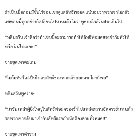
ถ้าเป็น​เมื่อก่อน​มีขั้น​ไร้​ขอบเขต​ดูแล​ลัทธิ​พ่อ​มด​ แน่นอน​ว่า​พวกเขา​ไม่กลัว​
แต่​ตอนนี้​ทุกอย่าง​ก็​เปลี่ยนไป​นาน​แล้ว​ ไม่ว่า​พูด​อะไร​ล้วน​สาย​เกินไป​
“หลิน​สวิน​ เจ้าคิด​ว่า​ทำ​เช่นนี้​จะสามารถ​ทำให้​ลัทธิ​พ่อ​มด​ของ​ข้า​ก้มหัว​ให้​
หรือ​ ฝัน​ไป​เถอะ​!”
ชาย​ชุด​เทา​ตะโกน​
“ไม่ก้มหัว​ก็​ไม่เป็นไร​ ลบ​ลัทธิ​ของ​พวก​เจ้าออกจาก​โลก​ก็​พอ​”
หลิน​สวิน​พูด​ง่ายๆ​
“น่าขัน​ เหล่า​ผู้ยิ่งใหญ่​ใน​ลัทธิ​พ่อ​มด​ของ​ข้า​ไป​แหล่ง​สถาน​อัศจรรย์​นาน​แล้ว​
รอ​พวกเขา​กลับมา​เจ้ากับ​ลัทธิ​แรก​กำเนิด​ต้อง​ตาย​ทั้งหมด​!!”
ชาย​ชุด​เทา​คำราม​