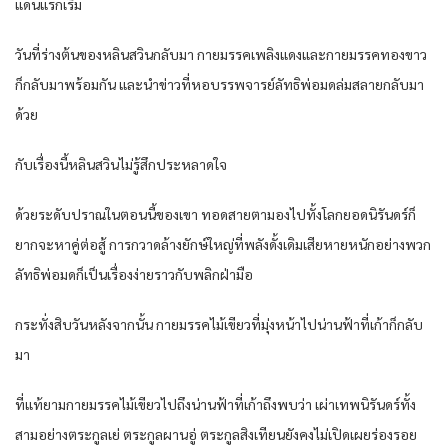
แดน​แรกเริ่ม​
วันที่​ร่าง​ต้น​ของ​หลิน​สวิน​กลับมา​ กาย​มรรค​เพลิง​แดง​และ​กาย​มรรค​ทองขาว​
ก็​กลับมา​พร้อมกัน​ และ​นำ​ข่าว​ที่​หอ​บรรพ​จารย์​ลัทธิ​พ่อ​มด​ล่มสลาย​กลับมา​
ด้วย​
กับ​เรื่อง​นี้​หลิน​สวิน​ไม่รู้สึก​ประหลาดใจ​
ด้วย​ระดับ​ปราณ​ใน​ตอนนี้​ของ​เขา​ ทอดสายตา​มอง​ไป​ทั้งโลก​ยอด​นิรันดร์​ก็​
ยาก​จะหา​คู่ต่อสู้​ การกวาดล้าง​ยักษ์​ใหญ่​ที่​พลัง​ดั้งเดิม​เสียหาย​หนัก​อย่าง​พวก​
ลัทธิ​พ่อ​มด​ก็​เป็นเรื่อง​ง่าย​ราวกับ​พลิก​ฝ่ามือ​
กระทั่ง​สิบ​วัน​หลังจากนั้น​ กาย​มรรค​ไม้เขียว​ที่​มุ่งหน้า​ไป​น่านฟ้า​ที่​เก้า​ก็​กลับ
มา​
ที่แท้​ยาม​กาย​มรรค​ไม้เขียว​ไป​ถึงน่านฟ้า​ที่​เก้า​ถึงพบ​ว่า​ เผ่า​เทพ​นิรันดร์​ทั้ง​
สามอย่าง​ตระกูล​เย่​ ตระกูล​ผา​น​อู่​ ตระกูล​สิงเทียน​ยังคง​ไม่เปิดเผย​ร่องรอย​