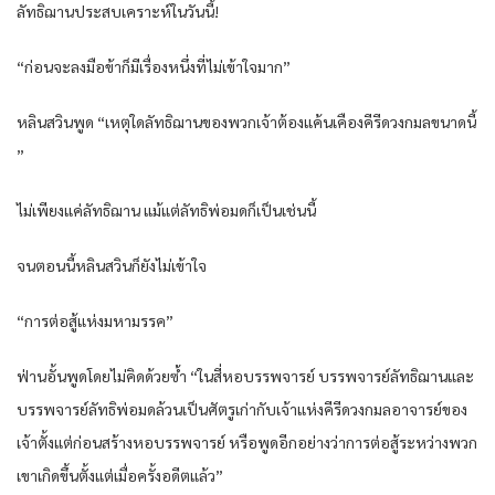
ลัทธิ​ฌาน​ประสบ​เคราะห์​ใน​วันนี้​!
“ก่อน​จะลงมือ​ข้า​ก็​มีเรื่อง​หนึ่ง​ที่​ไม่เข้าใจ​มาก​”
หลิน​สวิน​พูด​ “เหตุใด​ลัทธิ​ฌาน​ของ​พวก​เจ้าต้อง​แค้นเคือง​คีรี​ดวงกมล​ขนาด​นี้​
”
ไม่เพียงแค่​ลัทธิ​ฌาน​ แม้แต่​ลัทธิ​พ่อ​มด​ก็​เป็น​เช่นนี้​
จน​ตอนนี้​หลิน​สวิน​ก็​ยัง​ไม่เข้าใจ​
“การต่อสู้​แห่ง​มหา​มรรค​”
ฟ่าน​อั้น​พูด​โดย​ไม่คิด​ด้วยซ้ำ​ “ใน​สี่หอ​บรรพ​จารย์​ บรรพ​จารย์​ลัทธิ​ฌาน​และ​
บรรพ​จารย์​ลัทธิ​พ่อ​มด​ล้วน​เป็น​ศัตรู​เก่า​กับ​เจ้าแห่ง​คีรี​ดวงกมล​อาจารย์​ของ​
เจ้าตั้ง​แต่ก่อน​สร้าง​หอ​บรรพ​จารย์​ หรือ​พูด​อีก​อย่างว่า​การต่อสู้​ระหว่าง​พวก
เขา​เกิดขึ้น​ตั้งแต่​เมื่อ​ครั้ง​อดีต​แล้ว​”