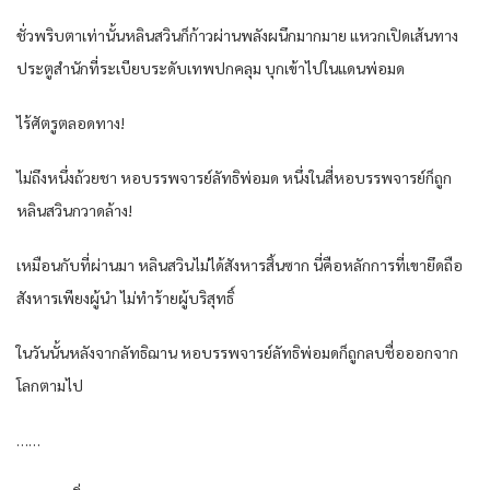
ชั่วพริบตา​เท่านั้น​หลิน​สวิน​ก็​ก้าว​ผ่าน​พลัง​ผนึก​มากมาย​ แหวก​เปิด​เส้นทาง​
ประตู​สำนัก​ที่​ระเบียบ​ระดับ​เทพ​ปกคลุม​ บุกเข้าไป​ใน​แดน​พ่อ​มด​
ไร้​ศัตรู​ตลอดทาง​!
ไม่ถึงหนึ่ง​ถ้วย​ชา หอ​บรรพ​จารย์​ลัทธิ​พ่อ​มด​ หนึ่งในสี่​หอ​บรรพ​จารย์​ก็​ถูก​
หลิน​สวิน​กวาดล้าง​!
เหมือนกับ​ที่ผ่านมา​ หลิน​สวิน​ไม่ได้​สังหาร​สิ้นซาก​ นี่​คือ​หลักการ​ที่​เขา​ยึดถือ​
สังหาร​เพียง​ผู้นำ​ ไม่ทำร้าย​ผู้บริสุทธิ์​
ใน​วันนั้น​หลังจาก​ลัทธิ​ฌาน​ หอ​บรรพ​จารย์​ลัทธิ​พ่อ​มด​ก็​ถูกลบ​ชื่อ​ออกจาก​
โลก​ตาม​ไป​
……