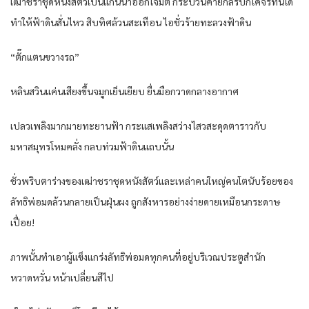
เฒ่าชรา​ชุด​หนัง​สัตว์​เป็น​แกนนำ​ออก​โจมตี​ กระบวน​ค่าย​กล​รบ​ก็​โคจร​ทันใด​
ทำให้​ฟ้าดิน​สั่น​ไหว​ สิบ​ทิศ​ล้วน​สะเทือน​ ไอ​ชั่วร้าย​ทะลวง​ฟ้าดิน​
“ตั๊กแตน​ขวาง​รถ​”
หลิน​สวิน​แค่น​เสียง​ขึ้น​จมูก​เย็นเยียบ​ ยื่นมือ​กวาด​กลางอากาศ​
เปลวเพลิง​มากมาย​ทะยาน​ฟ้า กระแส​เพลิง​สว่างไสว​สะดุดตา​ราวกับ​
มหาสมุทร​โหม​คลั่ง​ กลบ​ท่วม​ฟ้าดิน​แถบ​นั้น​
ชั่วพริบตา​ร่าง​ของ​เฒ่าชรา​ชุด​หนัง​สัตว์​และ​เหล่า​คนใหญ่คนโต​นับ​ร้อย​ของ​
ลัทธิ​พ่อ​มด​ล้วน​กลายเป็น​ฝุ่นผง​ ถูก​สังหาร​อย่าง​ง่ายดาย​เหมือน​กระดาษ​
เปื่อย​!
ภาพ​นั้น​ทำเอา​ผู้​แข็งแกร่ง​ลัทธิ​พ่อ​มด​ทุกคน​ที่อยู่​บริเวณ​ประตู​สำนัก​
หวาดหวั่น​ หน้า​เปลี่ยนสี​ไป​