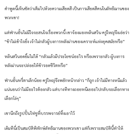
คำพูด​นี้​เห็นชัด​ว่า​เต็มไปด้วย​ความ​เสียดสี​ เป็นการ​เสียดสี​คนใน​ลัทธิ​ฌาน​ของ​
พวกเขา​!
แต่​ฟ่าน​อั้น​ไม่มีใจจะสนใจ​เรื่อง​พวก​นี้​ เขา​จ้องมอง​หลิน​สวิน​ ครู่ใหญ่​จึงเอ่ย​ว่า​
“ข้า​ไม่เข้าใจ​ยิ่ง​ เจ้าไม่กลัว​ผู้บงการ​หลัง​ม่าน​ของ​เคราะห์​แห่ง​ยุคสมัย​หรือ​”
หลิน​สวิน​อด​ยิ้ม​ไม่ได้​ “กลัว​แล้ว​มีประโยชน์​อะไร​ หรือ​เพราะ​กลัว​ ผู้บงการ​
หลัง​ม่าน​จะปล่อย​ให้​ข้า​รอดชีวิต​หรือ​”
ฟ่าน​อั้น​หรี่ตา​เล็กน้อย​ ครู่ใหญ่​จึงพยักหน้า​กล่าว​ “ก็​ถูก​ เจ้าไม่มีทาง​หนี​แล้ว​
แน่นอน​ว่า​ไม่มีอะไร​ต้อง​กลัว​ แต่บางที​ทาง​ถอย​หนี​เยอะ​ไป​กลับ​จะเลือก​ทาง
เลือก​โง่ๆ”
เขา​นึกถึง​รูปปั้น​ไท่​ชูที่​บรรพ​จารย์​ทิ้ง​เอาไว้​
เดิมที​นี่​เป็น​สมบัติ​พิทักษ์​ลัทธิ​ฌาน​ของ​พวกเขา​ แต่​ก็​เพราะ​สมบัติ​นี้​ทำให้​