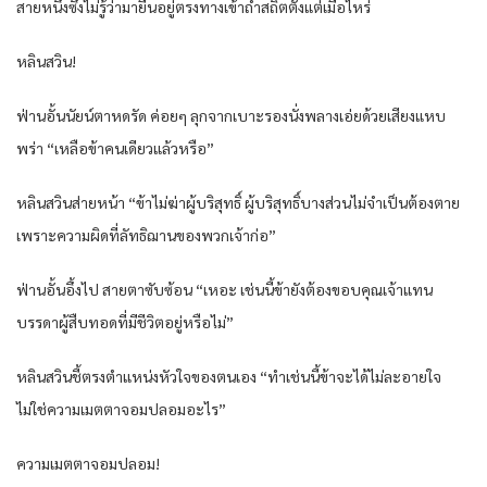
สาย​หนึ่ง​ซึ่งไม่รู้​ว่า​มายืน​อยู่​ตรง​ทาง​เข้าถ้ำ​สถิต​ตั้งแต่​เมื่อไหร่​
หลิน​สวิน​!
ฟ่าน​อั้น​นัยน์ตา​หด​รัด​ ค่อยๆ​ ลุก​จาก​เบาะ​รอง​นั่ง​พลาง​เอ่ย​ด้วย​เสียงแหบ​
พร่า​ “เหลือ​ข้า​คนเดียว​แล้ว​หรือ​”
หลิน​สวิน​ส่ายหน้า​ “ข้า​ไม่ฆ่าผู้บริสุทธิ์​ ผู้บริสุทธิ์​บางส่วน​ไม่จำเป็นต้อง​ตาย​
เพราะ​ความ​ผิดที่​ลัทธิ​ฌาน​ของ​พวก​เจ้าก่อ​”
ฟ่าน​อั้น​อึ้ง​ไป​ สายตา​ซับซ้อน​ “เหอะ​ เช่นนี้​ข้า​ยัง​ต้อง​ขอบคุณ​เจ้าแทน​
บรรดา​ผู้สืบทอด​ที่​มีชีวิต​อยู่​หรือไม่​”
หลิน​สวิน​ชี้ตรง​ตำแหน่ง​หัวใจ​ของ​ตนเอง​ “ทำ​เช่นนี้​ข้า​จะได้​ไม่ละอายใจ​
ไม่ใช่ความเมตตา​จอมปลอม​อะไร​”
ความเมตตา​จอมปลอม​!