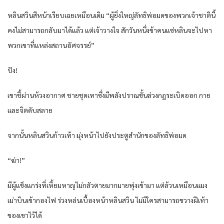
หลิน​สวิน​สีหน้า​เรียบ​เฉย​เหมือนเดิม​ “ผู้ยิ่งใหญ่​ลัทธิ​พ่อ​มด​ของ​พวก​เจ้าชาติ​นี้​
คง​ไม่สามารถ​กลับมา​ได้​แล้ว​ แต่​เจ้าวางใจ​ สักวันหนึ่ง​ข้า​คน​แซ่หลิน​จะไปหา​
พวกเขา​ที่​แหล่ง​สถาน​อัศจรรย์​”
ปัง​!
เขา​ชี้ผ่าน​ห้วง​อากาศ​ ชาย​ชุด​เทา​ซึ่งมีพลัง​ปราณ​ขั้น​ล่วง​กฎ​ระเบิด​ออก​ กาย​
และ​จิต​ดับ​สลาย​
จากนั้น​หลิน​สวิน​ก้าว​เท้า​ มุ่งหน้า​ไป​ยัง​ประตู​สำนัก​ของ​ลัทธิ​พ่อ​มด​
“ฆ่า!”
มีผู้​แข็งแกร่ง​ที่​เหี้ยมหาญ​ไม่กลัว​ตาย​มากมาย​พุ่ง​เข้ามา​ แต่​ล้วน​เหมือน​แมง
เม่าบิน​เข้า​กองไฟ​ ร่วงหล่น​เบื้องหน้า​หลิน​สวิน​ ไม่มีใคร​สามารถ​ขวาง​ฝีเท้า​
ของ​เขา​ไว้​ได้​