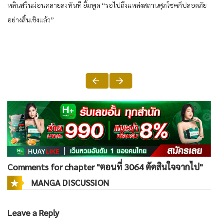
หลิน​สวิน​ผ่อนคลาย​ลง​ทันที​ ยิ้ม​พูด​ “รอ​ไป​ถึงแหล่ง​สถาน​ศุภโชค​ก็​ปลอดภัย​
อย่าง​สิ้นเชิง​แล้ว​”
——
Comments for chapter "ตอนที่ 3064 ตัดสินใจจากไป"
MANGA DISCUSSION
Leave a Reply