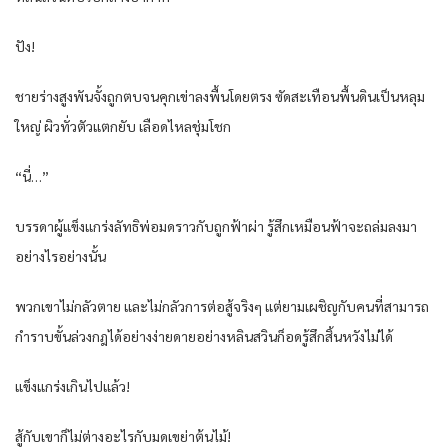
ปัง​!
ชาย​ร่าง​สูงพัน​จั้งถูก​ตบ​จน​คุกเข่า​ลงพื้น​โดยตรง​ ซัด​สะเทือน​พื้นดิน​เป็น​หลุม​
ใหญ่​ ผิว​ทั่ว​ตัว​แตก​ยับ​ เลือด​ไหล​ชุ่มโชก​
“นี่​…”
บรรดา​ผู้​แข็งแกร่ง​ลัทธิ​พ่อ​มด​ราวกับ​ถูก​ฟ้าผ่า​ รู้สึก​เหมือน​ฟ้าจะถล่ม​ลงมา​
อย่างไร​อย่างนั้น​
พวกเขา​ไม่กลัว​ตาย​ และ​ไม่กลัว​การต่อสู้​จริงๆ​ แต่​ยาม​เผชิญ​กับ​คน​ที่​สามารถ​
กำราบ​ขั้น​ล่วง​กฎ​ได้​อย่าง​ง่ายดาย​อย่าง​หลิน​สวิน​ก็​อด​รู้สึก​สิ้นหวัง​ไม่ได้​
แข็งแกร่ง​เกินไป​แล้ว​!
สู้กับ​เขา​ก็​ไม่ต่าง​อะไร​กับ​มด​เขย่า​ต้นไม้​!