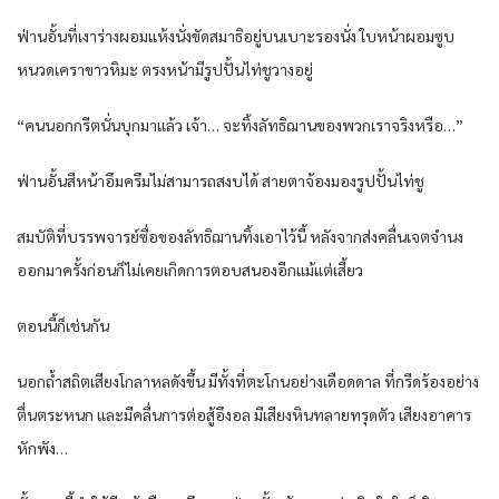
ฟ่าน​อั้น​ที่​เงาร่าง​ผอมแห้ง​นั่งขัดสมาธิ​อยู่​บน​เบาะ​รอง​นั่ง​ ใบหน้า​ผอม​ซูบ​
หนวดเครา​ขาว​หิมะ​ ตรงหน้า​มีรูปปั้น​ไท่​ชูวาง​อยู่​
“คน​นอ​กก​รีต​นั่น​บุก​มาแล้ว​ เจ้า… จะทิ้ง​ลัทธิ​ฌาน​ของ​พวกเรา​จริง​หรือ​…”
ฟ่าน​อั้น​สีหน้า​อึมครึม​ไม่สามารถ​สงบ​ได้​ สายตา​จ้องมอง​รูปปั้น​ไท่​ชู
สมบัติ​ที่​บรรพ​จารย์​ซื่อ​ของ​ลัทธิ​ฌาน​ทิ้ง​เอาไว้​นี้​ หลังจาก​ส่งคลื่น​เจตจำนง​
ออกมา​ครั้งก่อน​ก็​ไม่เคย​เกิด​การ​ตอบสนอง​อีก​แม้แต่​เสี้ยว​
ตอนนี้​ก็​เช่นกัน​
นอก​ถ้ำสถิต​เสียง​โกลาหล​ดัง​ขึ้น​ มีทั้งที่​ตะโกน​อย่าง​เดือดดาล​ ที่​กรีดร้อง​อย่าง​
ตื่นตระหนก​ และ​มีคลื่น​การต่อสู้​อึงอล​ มีเสียง​หิน​ทลาย​ทรุดตัว​ เสียง​อาคาร​
หัก​พัง​…