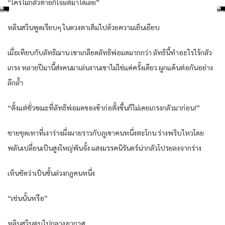
“ใคร​ไม่กลัว​ตาย​ก็​โจมตี​มาได้​เลย​”
หลิน​สวิน​พูด​เรียบๆ​ ใน​ดวงตา​เต็มไปด้วย​ความ​เย็นเยียบ​
เมื่อ​เทียบ​กับ​ลัทธิ​ฌาน​ เขา​เกลียด​ลัทธิ​พ่อ​มด​มากกว่า​ ลัทธิ​นี้​ทำ​อะไร​ไร้​กลัว
เกรง​ หลาย​ปี​มานี้​ส่งคน​มาเล่นงาน​เขา​ไม่ใช่แค่​ครั้ง​เดียว​ ผูก​แค้น​ต่อกัน​อย่าง​
ลึกล้ำ​
“ตั้งแต่​ชั่ว​ขณะที่​ลัทธิ​พ่อ​มด​ของ​ข้า​ก่อ​ตั้งขึ้น​ก็​ไม่เคย​เกรงกลัว​มาก่อน​!”
ชาย​ชุด​เทา​ที่​เงาร่าง​ผึ่งผาย​ราวกับ​ภูเขา​คน​หนึ่ง​ตะโกน​ ร่าง​พริบไหว​โดย
พลัน​เปลี่ยนเป็น​สูงใหญ่​พัน​จั้ง แสงมรรค​นิรันดร์​น่ากลัว​โปรย​ลง​จากร่าง​
เห็นชัด​ว่า​เป็น​ขั้น​ล่วง​กฎ​คน​หนึ่ง​
“เช่นนั้น​หรือ​”
หลิน​สวิน​ตบ​ไป​กลางอากาศ​