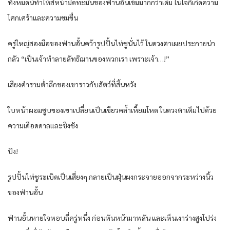
ทั้งหมด​นี้​ทำ​ให้สี​หน้ามืด​ทะมึน​ของ​ฟ่าน​อั้น​เข้ม​มากกว่า​เดิม​ ใน​ใจก็​เกิด​ความ​
โศกเศร้า​และ​ความขมขื่น​
ครู่ใหญ่​สอง​มือ​ของ​ฟ่าน​อั้น​คว้า​รูปปั้น​ไท่​ชูนั่น​ไว้​ ใน​ดวงตา​เผย​ประกาย​น่า
กลัว​ “เป็น​เจ้าทำลาย​ลัทธิ​ฌาน​ของ​พวกเรา​ เพราะ​เจ้า…!”
เสียงคำราม​ต่ำ​ลึก​ของ​เขา​ราวกับ​สัตว์​ที่​สิ้นหวัง​
ใบหน้า​ผอม​ซูบ​ของ​เขา​เปลี่ยนเป็น​เขียว​คล้ำ​เหี้ยมโหด​ ใน​ดวงตา​เต็มไปด้วย​
ความ​เดือดดาล​และ​ชิงชัง
ปัง​!
รูปปั้น​ไท่​ชูระเบิด​เป็น​เสี่ยง​ๆ กลายเป็น​ฝุ่นผง​กระจาย​ออกจาก​ระหว่าง​นิ้ว​
ของ​ฟ่าน​อั้น​
ฟ่าน​อั้น​หายใจ​หอบ​ถี่ครู่หนึ่ง​ ก่อน​หันหน้า​มาพลัน​ และ​เห็น​เงาร่าง​สูงโปร่ง​