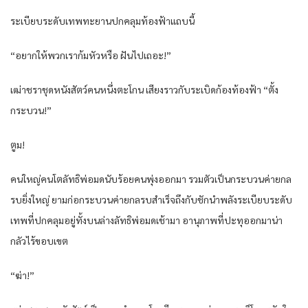
ระเบียบ​ระดับ​เทพ​ทะยาน​ปกคลุม​ท้องฟ้า​แถบ​นี้​
“อยาก​ให้​พวกเรา​ก้มหัว​หรือ​ ฝัน​ไป​เถอะ​!”
เฒ่าชรา​ชุด​หนัง​สัตว์​คน​หนึ่ง​ตะโกน​ เสียง​ราว​กับระเบิด​ก้อง​ท้องฟ้า​ “ตั้ง​
กระบวน​!”
ตูม​!
คนใหญ่คนโต​ลัทธิ​พ่อ​มด​นับ​ร้อย​คน​พุ่ง​ออกมา​ รวมตัว​เป็น​กระบวน​ค่าย​กล​
รบ​ยิ่งใหญ่​ ยาม​ก่อ​กระบวน​ค่าย​กล​รบ​สำเร็จ​ถึงกับ​ชักนำ​พลัง​ระเบียบ​ระดับ​
เทพ​ที่​ปกคลุม​อยู่​ทั้ง​บน​ล่าง​ลัทธิ​พ่อ​มด​เช้ามา อานุภาพ​ที่​ปะทุ​ออกมา​น่า
กลัว​ไร้​ขอบเขต​
“ฆ่า!”