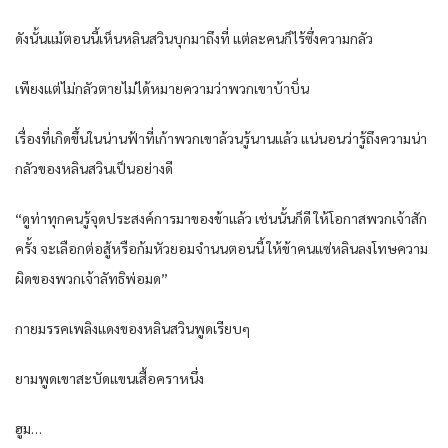
ดังนั้น​แม้ตอนนี้​เห็น​หลิน​สวิน​บุก​มาถึงที่​ แต่ละคน​ก็​ไร้​ซึ่งความกลัว​
เพียงแต่​ไม่กลัว​ตาย​ไม่ได้​หมายความว่า​พวกเขา​บ้าบิ่น​
เรื่อง​ที่​เกิดขึ้น​ใน​น่านฟ้า​ที่​เก้า​พวกเขา​ล้วน​รู้​นาน​แล้ว​ แน่นอน​ว่า​รู้​ถึงความ​น่า
กลัว​ของ​หลิน​สวิน​เป็น​อย่าง​ดี​
“ดูท่า​ทุกคน​รู้​จุดประสงค์​การ​มาของ​ข้า​แล้ว​ เช่นนั้น​ก็ดี​ ให้โอกาส​พวก​เจ้าสัก
ครั้ง​ จะเลือก​ต่อสู้​หรือ​ก้มหัว​ยอมจำนน​ตอนนี้​ ให้​ข้า​คน​แซ่หลิน​ลงโทษ​ความ
ผิด​ของ​พวก​เจ้าลัทธิ​พ่อ​มด​”
กาย​มรรค​เพลิง​แดง​ของ​หลิน​สวิน​พูด​เรียบๆ​
ยาม​พูด​เขา​สะบัด​แขน​เสื้อ​ครา​หนึ่ง​
ฮูม…