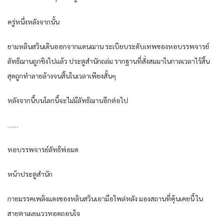
ครู่หนึ่ง​หลังจากนั้น​
ยาม​หลิน​สวิน​เดิน​ออกจาก​แดน​ฌาน​ ระเบียบ​ระดับ​เทพ​ของ​หอ​บรรพ​จารย์​
ลัทธิ​ฌาน​ถูก​ชิงไป​แล้ว​ ประตู​สำนัก​ถล่ม​ รากฐาน​ที่​สั่งสมมาใน​กาลเวลา​ไร้​สิ้น
สุด​ถูก​ทำลายล้าง​จน​สิ้น​ใน​เวลา​เพียง​สั้น​ๆ
หลังจากนี้​บน​โลก​นี้​จะไม่มีลัทธิ​ฌาน​อีกต่อไป​
……
หอ​บรรพ​จารย์​ลัทธิ​พ่อ​มด​
หน้า​ประตู​สำนัก​
กาย​มรรค​เพลิง​แดง​ของ​หลิน​สวิน​เอา​มือ​ไพล่หลัง​ มอง​สถานที่​คุ้นเคย​นี้​ ใน​
สายตา​เผย​แวว​ทอดถอนใจ​