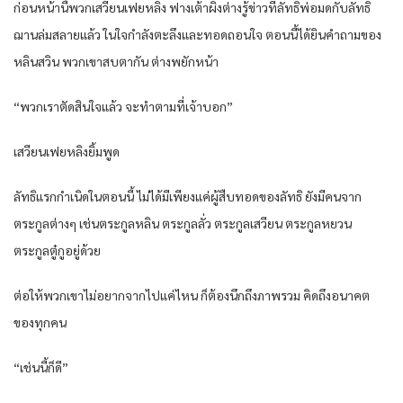
ก่อนหน้านี้​พวก​เสวียน​เฟยห​ลิง​ ฟางเต้า​ผิง​ต่าง​รู้​ข่าว​ที่​ลัทธิ​พ่อ​มด​กับ​ลัทธิ​
ฌาน​ล่มสลาย​แล้ว​ ใน​ใจกำลัง​ตะลึง​และ​ทอดถอนใจ​ ตอนนี้​ได้ยิน​คำถาม​ของ​
หลิน​สวิน​ พวกเขา​สบตา​กัน​ ต่าง​พยักหน้า​
“พวกเรา​ตัดสินใจ​แล้ว​ จะทำ​ตามที่​เจ้าบอก​”
เสวียน​เฟยห​ลิง​ยิ้ม​พูด​
ลัทธิ​แรก​กำเนิด​ใน​ตอนนี้​ ไม่ได้​มีเพียงแค่​ผู้สืบทอด​ของ​ลัทธิ​ ยังมี​คน​จาก​
ตระกูล​ต่างๆ​ เช่น​ตระกูล​หลิน​ ตระกูล​ลั่ว​ ตระกูล​เสวียน​ ตระกูล​หยวน​
ตระกูล​ตู๋​กู​อยู่​ด้วย​
ต่อให้​พวกเขา​ไม่อยาก​จากไป​แค่​ไหน​ ก็​ต้อง​นึกถึง​ภาพรวม​ คิดถึง​อนาคต​
ของ​ทุกคน​
“เช่นนี้​ก็ดี​”