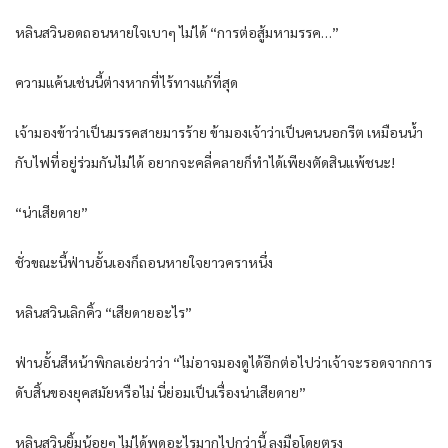
หลิน​สวิน​อด​ถอนหายใจ​เบา​ๆ ไม่ได้​ “การต่อสู้​มหา​มรรค​…”
ความแค้น​เช่นนี้​ต่างหาก​ที่​ไร้​ทางแก้​ที่สุด​
เจ้ามอง​ข้า​ว่า​เป็น​มรรค​สาย​มาร​ร้าย​ ข้า​มอง​เจ้าว่า​เป็น​คน​นอกรีต​ เหมือน​น้ำ​
กับ​ไฟที่อยู่​ร่วมกัน​ไม่ได้​ อยาก​จะคลี่คลาย​ก็​ทำได้​เพียง​ตัดสิน​แพ้ชนะ​!
“น่าเสียดาย​”
ชั่ว​ขณะนี้​ฟ่าน​อั้น​เอง​ก็​ถอนหายใจ​ยาว​ครา​หนึ่ง​
หลิน​สวิน​เลิกคิ้ว​ “เสียดาย​อะไร​”
ฟ่าน​อั้น​สีหน้า​พิกล​เอ่ย​ว่า​ว่า​ “ไม่อาจ​มองดู​ได้​อีกต่อไป​ว่า​เจ้าจะรอด​จาก​การ​
ดับสิ้น​ของ​ยุคสมัย​หรือไม่​ นี่​ย่อม​เป็นเรื่อง​น่าเสียดาย​”
หลิน​สวิน​ยิ้ม​น้อย​ๆ ไม่ได้​พูด​อะไร​มาก​ไป​กว่า​นี้​ ลงมือ​โดยตรง​