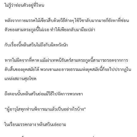
ไม่รู้​ว่า​ซ่อนตัว​อยู่​ที่ไหน​
หลังจาก​กาย​มรรค​ไม้เขียว​สืบ​ด้วย​วิธี​ต่างๆ​ ใช้วิชา​ลับ​มากมาย​ก็​ยัง​หา​ที่​ซ่อน
ตัว​ของ​สามตระกูล​นี้​ไม่เจอ​ ทำได้​เพียง​กลับมา​มือเปล่า​
กับ​เรื่อง​นี้​หลิน​สวิน​ไม่ถึงกับ​ผิดหวัง​นัก​
หาก​ไม่ผิด​จาก​ที่​คาด​ แม้เผ่า​เทพ​นิรันดร์​สามตระกูล​นี้​สามารถ​รอด​จาก​การ​
ดับสิ้น​ของ​ยุคสมัย​ได้​ พวกเขา​และ​อารยธรรม​แห่ง​ยุคสมัย​นี้​ก็​จะไป​ปรากฏ​ใน​
แหล่ง​สถาน​ศุภโชค​
ถึงตอนนั้น​หลิน​สวิน​ย่อม​มีวิธี​ไป​จัดการ​พวกเขา​
“ผู้อาวุโส​ทุกท่าน​พิจารณา​แล้ว​เป็น​อย่างไรบ้าง​”
ใน​เรือน​มรรค​กลาง​ หลิน​สวิน​เอ่ย​ถาม