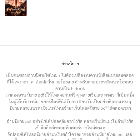
อ่านนิยาย
เป็นคนชอบอ่านนิยายใช่ไหม ? ไม่ต้องเปลืองงบค่าหนังสือแบบเล่มตลอด
ก็ได้ เพราะราคาต่อเล่มก็หลายร้อยเลย สำหรับสายประหยัดงบหรือชอบ
อ่านเป็น E-Book
มาลองอ่าน นิยาย pdf มีให้โหลดอ่านฟรี ๆ หลายเว็บเลย ทางเราก็เป็นหนึ่ง
ในผู้ให้บริการนิยายออนไลน์ที่ได้รับการตอบรับเป็นอย่างดีจากแฟน ๆ
นิยายหลายแนว สนใจแนวไหนเข้ามาเว็บโหลดนิยาย pdf ได้ตลอดเวลา
อ่านนิยาย pdf อย่างไรให้ปลอดภัยจากไวรัส หลายเว็บมักแฝงไปด้วยไวรัส
เข้ามือถือเข้าคอมพิวเตอร์จากไฟล์ต่าง ๆ
ที่ปล่อยให้โหลดนิยายอ่านฟรีแต่ถ้าใครอยากจะอ่านนิยายไทย pdf และ