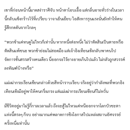
เขาที่ก่อนหน้านี้มาดสง่าราศีจับ หน้าตาโอบเอื้อ แต่กลิ่นอายทั่วร่างในเวลา
นี้กลับแข็งกร้าวไร้ที่เปรียบ วาจาเย็นเยียบ ไอสังหารรุนแรงนั่นยังทำให้คน
รู้สึกกดดันจากไกลๆ
“พวกข้าแค่ทนดูไม่ไหวก็เท่านั้น หากหนึ่งต่อหนึ่ง ไม่ว่าตัดสินเป็นตายหรือ
ตัดสินแพ้ชนะ พวกข้าย่อมไม่สอดมือ แต่เจ้าอิงเทียนเซิงกลับพาคนไป
จัดการขั้นสรรสร้างคนเดียว นี่ออกจะไร้ยางอายเกินไปแล้ว ไม่กลัวถูกสวรรค์
ลงทัณฑ์บ้างหรือ”
แม่เฒ่ากระเรียนเซียนกล่าวด้วยสีหน้าราบเรียบ จริงอยู่ว่ากำลังพลที่พวกอิง
เทียนเซิงมีอยู่พาให้คนกริ่งเกรง แต่แม่เฒ่ากระเรียนเซียนก็ไม่หวั่น
มีชีวิตอยู่มาไม่รู้กี่กาลเวลาแล้ว ถึงจะสู้ไม่ไหวแค่หนีออกจากโลกบัวชะตา
แห่งนี้ตรงๆ ก็จบ อย่างมากแค่พลาดการชิงโอกาสไปแหล่งสถานอัศจรรย์
ครั้งหนึ่งเท่านั้น