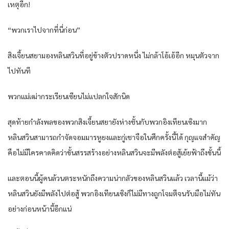
เหตุอีก!
“พวกเราไปจากที่นี่ก่อน”
สิงเจี้ยนสยามองหลินสวินที่อยู่ข้างตัวปราดหนึ่ง ไม่กล้าโอ้เอ้อีก หมุนตัวจาก
ไปทันที
พวกแม่เฒ่ากระเรียนเซียนไม่แปลกใจสักนิด
สุดท้ายกำลังพลของพวกสิงเจี้ยนสยายังห่างชั้นกับพวกอิงเทียนเซิงมาก
หลินสวินสามารถกำจัดจอมมารหูยงและกู่เชาจือในศึกครั้งนี้ได้ กุญแจสำคัญ
คือไม่มีใครคาดคิดว่าขั้นสรรสร้างอย่างหลินสวินจะมีพลังต่อสู้เย้ยฟ้าถึงขั้นนี้
และตอนนี้ผู้คนล้วนตระหนักถึงความน่ากลัวของหลินสวินแล้ว เวลานี้แม้ว่า
หลินสวินยังมีพลังไปต่อสู้ พวกอิงเทียนเซิงก็ไม่มีทางถูกโจมตีจนรับมือไม่ทัน
อย่างก่อนหน้านี้อีกแน่