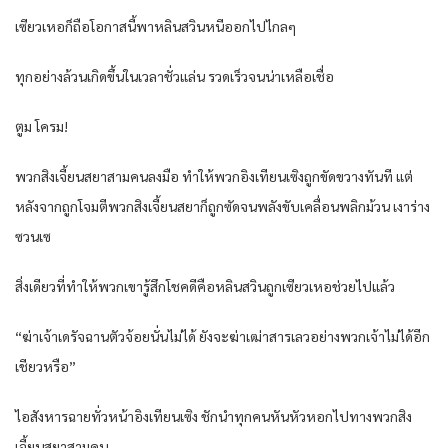
เซียวเหอก็ถือโอกาสนี้พาหลินสวินหนีออกไปไกลๆ
ทุกอย่างล้วนเกิดขึ้นในเวลาชั่วแล่น รวดเร็วจนน่าเหลือเชื่อ
ตูม โครม!
พวกสิงเจี้ยนสยาสามคนลงมือ ทำให้พวกอิงเทียนเซิงถูกขัดขวางทันที แต่
หลังจากถูกโจมตีพวกสิงเจี้ยนสยาก็ถูกซัดจนพลังขับเคลื่อนพลิกม้วน เงาร่าง
ซวนเซ
สิ่งเดียวที่ทำให้พวกเขารู้สึกโชคดีคือหลินสวินถูกเซียวเหอช่วยไปแล้ว
“ฆ่าเจ้าเดรัจฉานตัวจ้อยนั่นไม่ได้ ยังจะฆ่าเฒ่าสารเลวอย่างพวกเจ้าไม่ได้อีก
เชียวหรือ”
ไอสังหารฉายทั่วหน้าอิงเทียนเซิง ชักนำทุกคนหันหัวหอกไปทางพวกสิง
เจี้ยนสยาสามคน