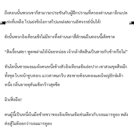
ถึงตอนนั้นพวกเขาก็สามารถประชันกับผู้ฝึกปราณที่ครองด่านนภาอีกแปด
แห่งที่เหลือ ไปแย่งชิงโอกาสไปแหล่งสถานอัศจรรย์นั่นได้!
ดังนั้นพวกอิงเทียนเซิงไม่มีทางทิ้งด่านนภาสี่ลักษณ์ในตอนนี้เด็ดขาด
“สิงเจี้ยนสยา พูดพล่ามให้น้อยหน่อย เจ้ากล้าตัดสินเป็นตายกับข้าหรือไม่”
ทันใดนั้นชายผอมแห้งคนหนึ่งข้างตัวอิงเทียนเซิงเอ่ยปาก เขาสวมชุดสีหมึก
ทั้งชุด ใบหน้าซูบตอบ แววตาคมกริบ สะพายค้อนทองแดงใหญ่ยักษ์เต้า
หนึ่ง กลิ่นอายดุดันแข็งกร้าวสุดขีด
ฉิวเฟิ่งฉือ!
คนผู้นี้เป็นหนึ่งในมือซ้ายขวาของอิงเทียนเซิงเช่นเดียวกับจอมมารหูยง พลัง
ต่อสู้ไม่ด้อยกว่าจอมมารหูยง