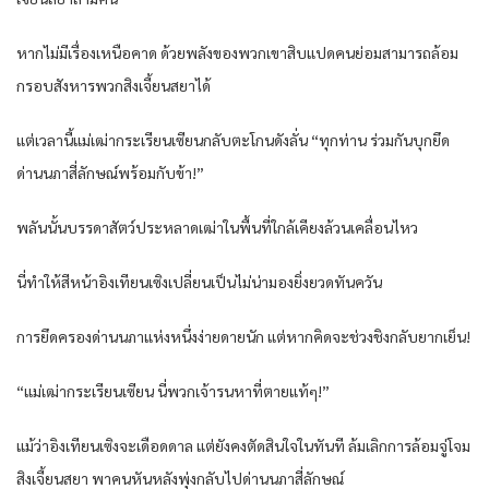
หากไม่มีเรื่องเหนือคาด ด้วยพลังของพวกเขาสิบแปดคนย่อมสามารถล้อม
กรอบสังหารพวกสิงเจี้ยนสยาได้
แต่เวลานี้แม่เฒ่ากระเรียนเซียนกลับตะโกนดังลั่น “ทุกท่าน ร่วมกันบุกยึด
ด่านนภาสี่ลักษณ์พร้อมกับข้า!”
พลันนั้นบรรดาสัตว์ประหลาดเฒ่าในพื้นที่ใกล้เคียงล้วนเคลื่อนไหว
นี่ทำให้สีหน้าอิงเทียนเซิงเปลี่ยนเป็นไม่น่ามองยิ่งยวดทันควัน
การยึดครองด่านนภาแห่งหนึ่งง่ายดายนัก แต่หากคิดจะช่วงชิงกลับยากเย็น!
“แม่เฒ่ากระเรียนเซียน นี่พวกเจ้ารนหาที่ตายแท้ๆ!”
แม้ว่าอิงเทียนเซิงจะเดือดดาล แต่ยังคงตัดสินใจในทันที ล้มเลิกการล้อมจู่โจม
สิงเจี้ยนสยา พาคนหันหลังพุ่งกลับไปด่านนภาสี่ลักษณ์