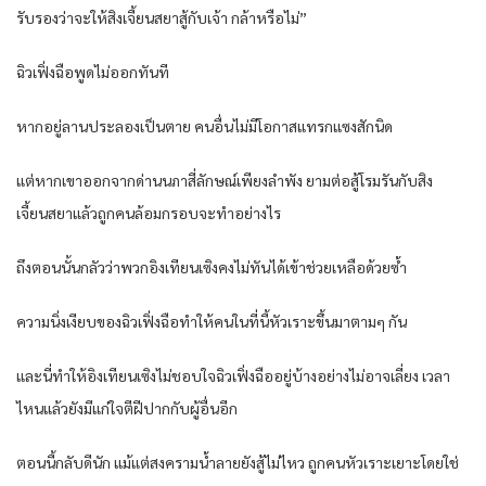
รับรองว่าจะให้สิงเจี้ยนสยาสู้กับเจ้า กล้าหรือไม่”
ฉิวเฟิ่งฉือพูดไม่ออกทันที
หากอยู่ลานประลองเป็นตาย คนอื่นไม่มีโอกาสแทรกแซงสักนิด
แต่หากเขาออกจากด่านนภาสี่ลักษณ์เพียงลำพัง ยามต่อสู้โรมรันกับสิง
เจี้ยนสยาแล้วถูกคนล้อมกรอบจะทำอย่างไร
ถึงตอนนั้นกลัวว่าพวกอิงเทียนเซิงคงไม่ทันได้เข้าช่วยเหลือด้วยซ้ำ
ความนิ่งเงียบของฉิวเฟิ่งฉือทำให้คนในที่นี้หัวเราะขึ้นมาตามๆ กัน
และนี่ทำให้อิงเทียนเซิงไม่ชอบใจฉิวเฟิ่งฉืออยู่บ้างอย่างไม่อาจเลี่ยง เวลา
ไหนแล้วยังมีแก่ใจตีฝีปากกับผู้อื่นอีก
ตอนนี้กลับดีนัก แม้แต่สงครามน้ำลายยังสู้ไม่ไหว ถูกคนหัวเราะเยาะโดยใช่