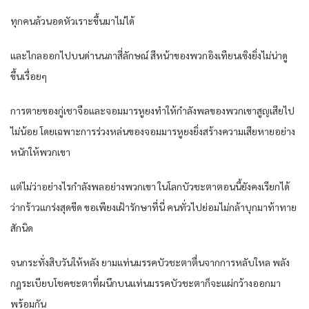
ทุกคนล้วนอดหัวเราะขึ้นมาไม่ได้
และไกลออกไปบนด่านนภาสี่ลักษณ์ สีหน้าของพวกอิงเทียนเซิงยิ่งไม่น่าดู
ขึ้นเรื่อยๆ
การตายของกู่เชาจือและจอมมารหูยงทำให้กำลังพลของพวกเขาสูญเสียไป
ไม่น้อย โดยเฉพาะการร่วงหล่นของจอมมารหูยงยิ่งสร้างความเสียหายอย่าง
หนักให้พวกเขา
แต่ไม่ว่าอย่างไรกำลังพลอย่างพวกเขา ในโลกบัวชะตาตอนนี้ยังคงเรียกได้
ว่ากร้าวแกร่งสุดขีด ขอเพียงเฝ้ารักษาที่นี่ คนทั่วไปย่อมไม่กล้าบุกมาท้าทาย
สักนิด
จนกระทั่งสิบวันให้หลัง ยามแท่นมรรคบัวชะตาตื่นจากการหลับใหล พลัง
กฎระเบียบโชคชะตาที่ผนึกบนแท่นมรรคบัวชะตาก็จะแผ่กว้างออกมา
พร้อมกัน