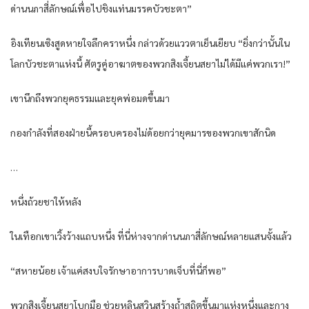
ด่านนภาสี่ลักษณ์เพื่อไปชิงแท่นมรรคบัวชะตา”
อิงเทียนเซิงสูดหายใจลึกคราหนึ่ง กล่าวด้วยแววตาเย็นเยียบ “ยิ่งกว่านั้นใน
โลกบัวชะตาแห่งนี้ ศัตรูคู่อาฆาตของพวกสิงเจี้ยนสยาไม่ได้มีแค่พวกเรา!”
เขานึกถึงพวกยุคธรรมและยุคพ่อมดขึ้นมา
กองกำลังที่สองฝ่ายนี้ครอบครองไม่ด้อยกว่ายุคมารของพวกเขาสักนิด
…
หนึ่งถ้วยชาให้หลัง
ในเทือกเขาเวิ้งว้างแถบหนึ่ง ที่นี่ห่างจากด่านนภาสี่ลักษณ์หลายแสนจั้งแล้ว
“สหายน้อย เจ้าแค่สงบใจรักษาอาการบาดเจ็บที่นี่ก็พอ”
พวกสิงเจี้ยนสยาโบกมือ ช่วยหลินสวินสร้างถ้ำสถิตขึ้นมาแห่งหนึ่งและกาง