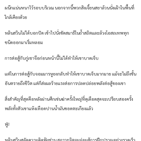
ผนึกแน่นหนาไว้รอบบริเวณ นอกจากนี้พวกสิงเจี้ยนสยาล้วนนั่งเฝ้าในพื้นที่
ใกล้เคียงด้วย
หลินสวินไม่ได้บอกปัด เข้าไปนั่งขัดสมาธิในถ้ำสถิตและล้วงโอสถเทพทุก
ชนิดออกมาเริ่มหลอม
การต่อสู้กับกู่เชาจือก่อนหน้านี้ไม่ได้ทำให้เขาบาดเจ็บ
แต่ในการต่อสู้กับจอมมารหูยงกลับทำให้เขาบาดเจ็บมากมาย แม้จะไม่ถึงขั้น
อันตรายถึงชีวิต แต่ก็ส่งผลร้ายแรงต่อการปลดปล่อยพลังต่อสู้ของเขา
สิ่งสำคัญที่สุดคือหลังผ่านศึกเข่นฆ่าครั้งใหญ่ที่ดุเดือดสุดจะเปรียบสองครั้ง
พลังทั้งตัวเขาแห้งเหือดปานน้ำมันขอดตะเกียงแล้ว
ฟู่!
หลินสวินสลัดความคิดฟุ้งซ่าน สภาวะจิตจมจ่อมสู้การฝึกปราณอย่างรวดเร็ว