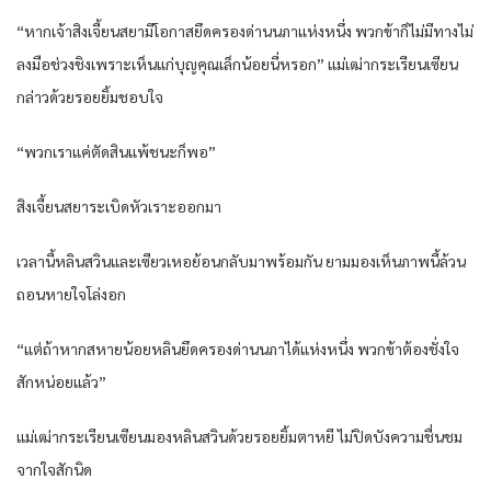
“หากเจ้าสิงเจี้ยนสยามีโอกาสยึดครองด่านนภาแห่งหนึ่ง พวกข้าก็ไม่มีทางไม่
ลงมือช่วงชิงเพราะเห็นแก่บุญคุณเล็กน้อยนี่หรอก” แม่เฒ่ากระเรียนเซียน
กล่าวด้วยรอยยิ้มชอบใจ
“พวกเราแค่ตัดสินแพ้ชนะก็พอ”
สิงเจี้ยนสยาระเบิดหัวเราะออกมา
เวลานี้หลินสวินและเซียวเหอย้อนกลับมาพร้อมกัน ยามมองเห็นภาพนี้ล้วน
ถอนหายใจโล่งอก
“แต่ถ้าหากสหายน้อยหลินยึดครองด่านนภาได้แห่งหนึ่ง พวกข้าต้องชั่งใจ
สักหน่อยแล้ว”
แม่เฒ่ากระเรียนเซียนมองหลินสวินด้วยรอยยิ้มตาหยี ไม่ปิดบังความชื่นชม
จากใจสักนิด