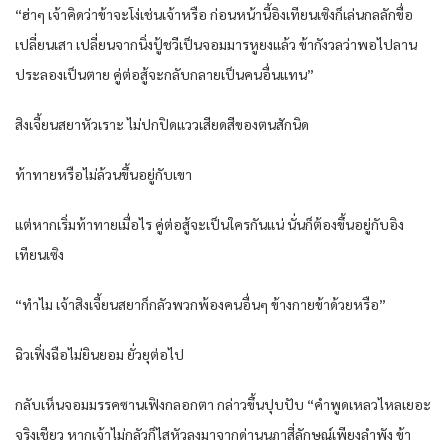
“ฮ่าๆ เจ้าคิดว่าข้าจะโง่เช่นเจ้าหรือ ก่อนหน้านี้อิงเทียนเซิงก็เล่นกลลักขื่อ
เปลี่ยนเสา เปลี่ยนจากนิ่งปู้ชวีเป็นจอมมารหูยงแล้ว ข้ากังวลว่าพอไปลาน
ประลองเป็นตาย คู่ต่อสู้จะกลับกลายเป็นคนอื่นแทน”
สิงเจี้ยนสยาหัวเราะ ไม่ปกปิดแววเสียดสีของตนสักนิด
ท้าทายหรือไม่ล้วนขึ้นอยู่กับเขา
แต่หากเริ่มท้าทายเมื่อไร คู่ต่อสู้จะเป็นใครกันแน่ นั่นก็ต้องขึ้นอยู่กับอิง
เทียนเซิง
“ทำไม เจ้าสิงเจี้ยนสยาก็กลัวพวกพ้องคนอื่นๆ ข้างกายข้าด้วยหรือ”
ฉิวเฟิ่งฉือไม่ยินยอม ยั่วยุต่อไป
กลับเห็นจอมมรรคซานเฟิงกลอกตา กล่าวขึ้นปุบปับ “คำพูดเหลวไหลเยอะ
จริงเชียว หากเจ้าไม่กลัวก็ไสหัวลงมาจากด่านนภาสี่ลักษณ์เพียงลำพัง ข้า