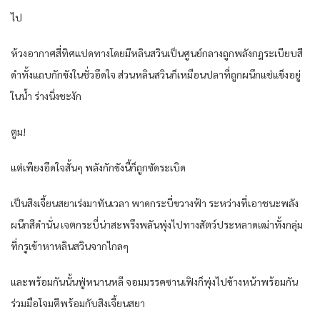
ไป
ห้วงอากาศสี่ทิศแปดทางโดยมีหลินสวินเป็นศูนย์กลางถูกพลังกฎระเบียบสี
ดำทั้งแถบกักขังในชั่วอึดใจ ส่วนหลินสวินก็เหมือนปลาที่ถูกผนึกแช่แข็งอยู่
ในน้ำ ร่างนิ่งชะงัก
ตูม!
แต่เพียงอึดใจสั้นๆ พลังกักขังนี้ก็ถูกซัดระเบิด
เป็นสิงเจี้ยนสยาเร่งมาทันเวลา พาดกระบี่ขวางฟ้า ระหว่างที่เอาชนะพลัง
ผนึกสีดำนั่น เจตกระบี่น่าสะพรึงพลันพุ่งไปทางสัตว์ประหลาดเฒ่าทั้งกลุ่ม
ที่กรูเข้าหาหลินสวินจากไกลๆ
และพร้อมกันนั้นฟู่หนานหลี จอมมรรคซานเฟิงก็พุ่งไปข้างหน้าพร้อมกัน
ร่วมมือโจมตีพร้อมกับสิงเจี้ยนสยา