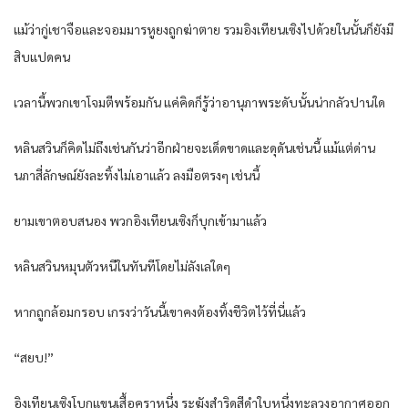
แม้ว่ากู่เชาจือและจอมมารหูยงถูกฆ่าตาย รวมอิงเทียนเซิงไปด้วยในนั้นก็ยังมี
สิบแปดคน
เวลานี้พวกเขาโจมตีพร้อมกัน แค่คิดก็รู้ว่าอานุภาพระดับนั้นน่ากลัวปานใด
หลินสวินก็คิดไม่ถึงเช่นกันว่าอีกฝ่ายจะเด็ดขาดและดุดันเช่นนี้ แม้แต่ด่าน
นภาสี่ลักษณ์ยังละทิ้งไม่เอาแล้ว ลงมือตรงๆ เช่นนี้
ยามเขาตอบสนอง พวกอิงเทียนเซิงก็บุกเข้ามาแล้ว
หลินสวินหมุนตัวหนีในทันทีโดยไม่ลังเลใดๆ
หากถูกล้อมกรอบ เกรงว่าวันนี้เขาคงต้องทิ้งชีวิตไว้ที่นี่แล้ว
“สยบ!”
อิงเทียนเซิงโบกแขนเสื้อคราหนึ่ง ระฆังสำริดสีดำใบหนึ่งทะลวงอากาศออก