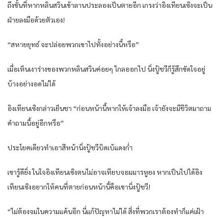
ถึงขั้นที่หากหลินสวินเข้าลานประลองเป็นตายอีก เกรงว่าอิงเทียนเซิงจะเป็น
ฝ่ายลงมือด้วยตัวเอง!
“สหายยุทธ์ จะปล่อยพวกเขาไปทั้งอย่างนี้หรือ”
เมื่อเห็นเงาร่างของพวกหลินสวินค่อยๆ ไกลออกไป นิ่งปู้ชวีก็รู้สึกขัดใจอยู่
บ้างอย่างอดไม่ได้
อิงเทียนเซิงกล่าวเย็นชา “ก่อนหน้านี้หากให้เจ้าลงมือ เจ้ายังจะมีชีวิตมาถาม
คำถามนี้อยู่อีกหรือ”
ประโยคเดียวทำเอาสีหน้านิ่งปู้ชวีบิดเบ้แดงก่ำ
เขารู้ดียิ่ง ในใจอิงเทียนเซิงตนไม่อาจเทียบจอมมารหูยง หากเป็นไปได้อิง
เทียนเซิงอยากให้คนที่ตายก่อนหน้านี้คือเขานิ่งปู้ชวี!
“ไม่ต้องจมในความแค้นอีก นี่แก้ปัญหาไม่ได้ สิ่งที่พวกเราต้องทำก็แค่เฝ้า