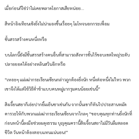
เมื่อก่อนก็ใช่ว่าไม่เคยพลาดโอกาสเสียหน่อย…
สีหน้าอิงเทียนเซิงยิ่งไม่น่ามองขึ้นเรื่อยๆ โมโหจนอกกระเพื่อม
ขั้นสรรสร้างคนหนึ่งหรือ
บนโลกนี้ยังมีขั้นสรรสร้างคนอื่นที่สามารถสังหารขั้นไร้ขอบเขตใหญ่ระดับ
ปลายยอดได้อย่างหลินสวินอีกหรือ
“เหอะๆ แม่เฒ่ากระเรียนเซียนกล่าวถูกต้องยิ่งนัก หนึ่งต่อหนึ่งไม่ไหว พวก
เขาจึงได้แต่ใช้วิธีต่ำช้าแบบคนหมู่มากรุมคนน้อยเช่นนี้”
สิงเจี้ยนสยาก็เอ่ยปากยิ้มเย็นชาเช่นกัน จากนั้นเขาก็หันไปประสานหมัด
คารวะให้กับพวกแม่เฒ่ากระเรียนเซียนจากไกลๆ “ขอบคุณทุกท่านยิ่งนักที่
ก่อนหน้านี้ลงมือช่วยผดุงธรรม บุญคุณครานี้สิงเจี้ยนสยาไม่มีวันลืมตลอด
ชีวิต วันหน้าต้องตอบแทนแน่นอน!”