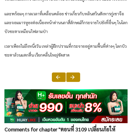
และพร้อมๆ กาลเวลาที่เคลื่อนคล้อย ข่าวเกี่ยวกับหลินสวินสังหารกู่เชาจือ
และจอมมารหูยงต่อเนื่องหน้าด่านนภาสี่ลักษณ์ก็กระจายไปยังที่อื่นๆ ในโลก
บัวชะตาเหมือนไฟลามป่า
เวลาเพียงไม่ถึงหนึ่งวัน เหล่าผู้ฝึกปราณที่กระจายอยู่ตามพื้นที่ต่างๆ โลกบัว
ชะตาล้วนแตกตื่น เรียกคลื่นใหญ่ซัดสาด
Comments for chapter "ตอนที่ 3109 เปลี่ยนภัยให้