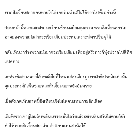
พวกสิงเจี้ยนสยาถอนหายใจโล่งอกทันที แต่ไม่ได้จากไปทั้งอย่างนี้
ก่อนหน้านี้พวกแม่เฒ่ากระเรียนเซียนลงมือผดุงธรรม พวกสิงเจี้ยนสยาไม่
อาจมองพวกแม่เฒ่ากระเรียนเซียนประสบเคราะห์ตาปริบๆ ได้
กลับเห็นเงาร่างพวกแม่เฒ่ากระเรียนเซียน เพิ่งอยู่ครึ่งทางก็พุ่งปราดไปสี่ทิศ
แปดทาง
จะช่วงชิงด่านนภาสี่ลักษณ์เสียที่ไหน แค่ส่งเสียงบูรพาฝ่าตีประจิมเท่านั้น
จุดประสงค์ก็เพื่อช่วยพวกสิงเจี้ยนสยาขจัดอันตราย
เมื่อสังเกตเห็นภาพนี้อิงเทียนเซิงโมโหจนแทบกระอักเลือด
เดิมทีพวกเขาจู่โจมฉับพลัน เพราะมั่นใจว่าแม้จะฆ่าหลินสวินไม่ตายก็ยัง
ทำให้พวกสิงเจี้ยนสยาจ่ายค่าตอบแทนสาหัสได้