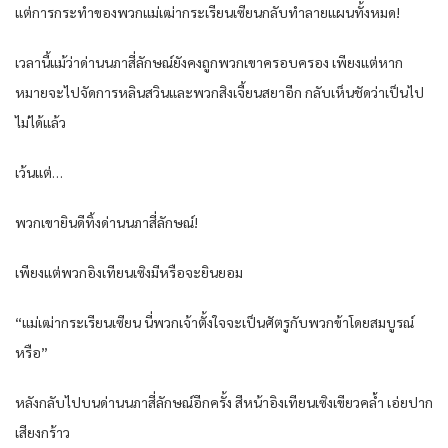
แต่การกระทำของพวกแม่เฒ่ากระเรียนเซียนกลับทำลายแผนทั้งหมด!
เวลานี้แม้ว่าด่านนภาสี่ลักษณ์ยังคงถูกพวกเขาครอบครอง เพียงแต่หาก
หมายจะไปจัดการหลินสวินและพวกสิงเจี้ยนสยาอีก กลับเห็นชัดว่าเป็นไป
ไม่ได้แล้ว
เว้นแต่…
พวกเขายินดีทิ้งด่านนภาสี่ลักษณ์!
เพียงแต่พวกอิงเทียนเซิงมีหรือจะยินยอม
“แม่เฒ่ากระเรียนเซียน นี่พวกเจ้าตั้งใจจะเป็นศัตรูกับพวกข้าโดยสมบูรณ์
หรือ”
หลังกลับไปบนด่านนภาสี่ลักษณ์อีกครั้ง สีหน้าอิงเทียนเซิงเขียวคล้ำ เอ่ยปาก
เสียงกร้าว