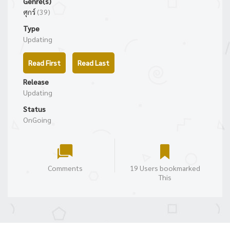
Genre(s)
ศุกร์
(39)
Type
Updating
Read First
Read Last
Release
Updating
Status
OnGoing
Comments
19 Users bookmarked
This