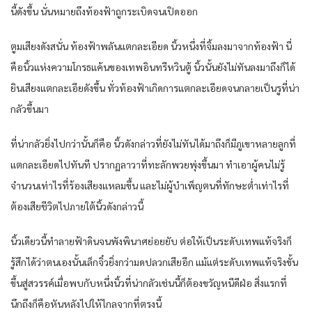
นี้ดังขึ้น นั่นหมายถึงท้องฟ้าถูกระเบิดจนเปิดออก
ตูมเสียงดังสนั่น ท้องฟ้าพลันแตกละเอียด นิ้วหนึ่งที่จิ้มลงมาจากท้องฟ้า นี่
คือนิ้วแห่งความโกรธแค้นของเทพอินทรีหวินตู้ นิ้วนั้นยังไม่ทันลงมาถึงก็ได้
ยินเสียงแตกละเอียดังขึ้น ทั่วท้องฟ้าเกิดการแตกละเอียดจนกลายเป็นรูที่น่า
กลัวขึ้นมา
ที่น่ากลัวยิ่งไปกว่านั้นก็คือ นิ้วดังกล่าวที่ยังไม่ทันได้มาถึงก็มีภูเขาหลายลูกที่
แตกละเอียดไปทันที ปรากฏลาวาที่ทะลักพวยพุ่งขึ้นมา ทำเอาผู้คนไม่รู้
จำนวนเท่าไรที่ร้องเสียงแหลมขึ้น และไม่ผู้บำเพ็ญตนที่ทักษะต่ำเท่าไรที่
ต้องเสียชีวิตไปภายใต้นิ้วดังกล่าวนี้
นิ้วเดียวนี้ทำลายฟ้าดินจนพังพินาศย่อยยับ ต่อให้เป็นระดับเทพแท้จริงก็
รู้สึกได้ว่าตนเองนั้นเล็กจิ๋วยิ่งกว่ามดปลวกเสียอีก แม้แต่ระดับเทพแท้จริงขั้น
ขึ้นสู่สวรรค์เมื่อพบกับหนึ่งนิ้วที่น่ากลัวเช่นนี้ก็ต้องขวัญหนีดีฝ่อ สิ่งแรกที่
นึกถึงก็คือหันหลังไปให้ไกลจากที่ตรงนี้