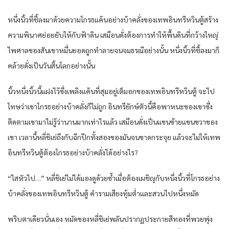
หนึ่งนิ้วที่ชี้ลงมาด้วยความโกรธแค้นอย่างบ้าคลั่งของเทพอินทรีหวินตู้สร้าง
ความพินาศย่อยยับให้กับฟ้าดิน เสมือนดั่งต้องการทำให้พื้นดินที่กว้างใหญ่
ไพศาลของสันเขาหมื่นยอดถูกทำลายจนจมธรณีอย่างนั้น หนึ่งนิ้วที่ชี้ลงมาก็
คล้ายดั่งเป็นวันสิ้นโลกอย่างนั้น
นิ้วหนึ่งนิ้วนี้แฝงไว้ซึ่งเพลิงแค้นที่สุมอยู่เต็มอกของเทพอินทรีหวินตู้ จะไป
โทษว่าเขาโกรธอย่างบ้าคลั่งก็ไม่ถูก อินทรียักษ์ตัวนี้คือพาหนะของเขาซึ่ง
ติดตามเขามาไม่รู้ว่านานมากเท่าไรแล้ว เสมือนดั่งเป็นแขนซ้ายแขนขวาของ
เขา เวลานี้หลี่ชิเย่ถึงกับฉีกปีกทั้งสองของมันจนขาดกระจุย แล้วจะไม่ให้เทพ
อินทรีหวินตู้ต้องโกรธอย่างบ้าคลั่งได้อย่างไร?
“ไสหัวไป…” หลี่ชิเย่ไม่ได้มองดูด้วยซ้ำเมื่อต้องเผชิญกับหนึ่งนิ้วที่โกรธอย่าง
บ้าคลั่งของเทพอินทรีหวินตู้ คำรามเสียงทุ้มต่ำและสวนไปหนึ่งหมัด
พริบตาเดียวนั่นเอง หมัดของหลี่ชิเย่พลันปรากฏประกายสีทองที่พวยพุ่ง