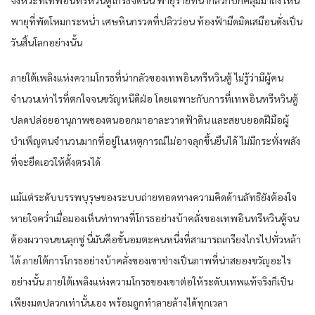
พายุที่พัดโหมกระหน่ำ เศษหินกรวดที่ปลิวว่อน ท้องฟ้ามืดมิดเสมือนดั่งเป็น
วันสิ้นโลกอย่างนั้น
ภายใต้เพลิงแห่งความโกรธที่น่ากลัวของเทพอินทรีหวินตู้ ไม่รู้ว่ามีผู้คน
จำนวนเท่าไรที่ตกใจจนขวัญหนีดีฝ่อ โดยเฉพาะกับการที่เทพอินทรีหวินตู้
ปลดปล่อยอานุภาพของตนออกมาอาละวาดฟ้าดิน และสยบยอดฝีมือผู้
บำเพ็ญตนจำนวนมากที่อยู่ในเหตุการณ์ไม่อาจลุกขึ้นยืนได้ ไม่มีกระทั่งพลัง
ที่จะยืดเอวให้ตั้งตรงได้
แม้แต่ระดับบรรพบุรุษของระบบถ่ายทอดทางความคิดด้านลัทธิยังต้องใจ
หายใจคว่ำเมื่อมองเห็นท่าทางที่โกรธอย่างบ้าคลั่งของเทพอินทรีหวินตู้จน
ต้องผวาจนขนลุกซู่ นี่มันคือขั้นอมตะคนหนึ่งที่สามารถเกรียงไกรไปทั่วหล้า
ได้ ภายใต้การโกรธอย่างบ้าคลั่งของเขาช่างเป็นภาพที่น่าสยองขวัญอะไร
อย่างนั้น ภายใต้เพลิงแห่งความโกรธของเขาต่อให้ระดับเทพแท้จริงก็เป็น
เพียงมดปลวกเท่านั้นเอง พร้อมถูกทำลายล้างได้ทุกเวลา