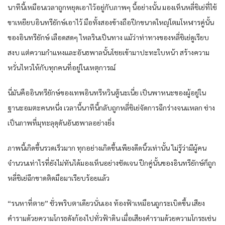
นาทีนี้เหมือนเวลาถูกหยุดเอาไว้อยู่กับภาพๆ นี้อย่างนั้น มองเห็นหลี่ชิเย่ที่ใช้
ขาเหยียบอินทรียักษ์เอาไว้ มือทั้งสองข้างถือปีกขนาดใหญ่โตมโหฬารคู่นั้น
ของอินทรียักษ์ เลือดสดๆ ไหลรินเป็นทาง แม้ว่าท่าทางของหลี่ชิเย่ดูเรียบ
สงบ แต่ความกำแหงและอันธพาลนั้นโชยเข้ามาปะทะใบหน้า สร้างความ
หวั่นไหวให้กับทุกคนที่อยู่ในเหตุการณ์
นี่มันคืออินทรียักษ์ของเทพอินทรีหวินตู้นะเนี่ย เป็นพาหนะของผู้อยู่ใน
ฐานะอมตะคนหนึ่ง เวลานี้นาทีนี้กลับถูกหลี่ชิเย่จัดการฉีกร่างจนแหลก ช่าง
เป็นภาพที่มุทะลุดุดันอันธพาลอย่างยิ่ง
ภาพนี้เกิดขึ้นรวดเร็วมาก ทุกอย่างเกิดขึ้นเพียงดีดนิ้วเท่านั้น ไม่รู้ว่ามีผู้คน
จำนวนเท่าไรที่ยังไม่ทันได้มองเห็นอย่างชัดเจน ปีกคู่นั้นของอินทรียักษ์ก็ถูก
หลี่ชิเย่ฉีกขาดติดมือมาเรียบร้อยแล้ว
“รนหาที่ตาย” ชั่วพริบตาเดียวนั่นเอง ท้องฟ้าเหมือนถูกระเบิดขึ้น เสียง
คำรามด้วยความโกรธดังก้องไปทั่วฟ้าดิน เมื่อเสียงคำรามด้วยความโกรธเช่น