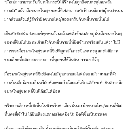
“มือเปล่าสามารถรับกับหมื่นกระบี่ได้รึ? คงไม่ถูกยิงจนทะลุโดยพลัน
กระมัง” แม้ว่ามือขนาดใหญ่ของหลี่ชิเย่สามารถบังฟ้าจนมิด แต่ผู้คนจำนวน
มากล้วนแล้วแต่รู้สึกว่ามือขนาดใหญ่ของเขารับกับหมื่นกระบี่ไม่ได้
เสียงปังดังสนั่น จังหวะที่ทุกคนล้วนแล้วแต่ตั้งข้อสงสัยอยู่นั้น มือขนาดใหญ่
ของหลี่ชิเย่ได้ปะทะเข้าแล้วกับหมื่นกระบี่ที่ยิงเข้ามาพร้อมกัน แต่ว่า ไม่มี
ภาพของมือขนาดใหญ่ของหลี่ชิเย่ที่ถูกหมื่นกระบี่แทงทะลุ และไม่มีภาพ
ของเลือดที่แตกกระจายอย่างที่ทุกคนได้จินตนาการเอาไว้ๆ
มือขนาดใหญ่ของหลี่ชิเย่ยังคงไม่มีบุบสลายแม้แต่น้อย แม้ว่าขนนกที่ดั่ง
กระบี่เหล็กนิลของอินทรียักษ์จะคมกริบโดยแท้จริง แต่ยังคงทำอันตรายมือ
ขนาดใหญ่ของหลี่ชิเย่ได้แม้แต่น้อย
คร๊ากกกเสียงหนึ่งดังขึ้น ในชั่วพริบตาเดียวนั่นเอง มือขนาดใหญ่ของหลี่ชิเย่
ที่บดขยี้เข้าไป ได้ยินเสียงแตกละเอียดปัง ปัง ปังดังขึ้นเป็นระลอก
เป็นความจริงที่ขนของปีกทั้งสองข้างของอินทรียักษ์นั้นแข็งแกร่งและ