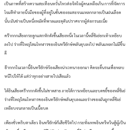
เป็นภาพที่สร้างความสะเทือนหวั่นไหวต่อจิตใจผู้คนเหลือเกิน การที่จัดการ
โจมตีทำลายนิ้วมือของผู้ที่อยู่ในขั้นของอมตะจนแหลกกลายเป็นฝนเลือด
นั้น มันช่างเป็นหนึ่งหมัดที่พาลและดุดันปราศจากผู้ต่อกรนะเนี่ย
คร๊ากกกเสียงกระดูกแตกหักดังขึ้นเสียงหนึ่ง ในเวลานี้หลี่ชิเย่ยกเท้าเหยียบ
ลงไป ร่างที่ใหญ่โตมโหฬารของอินทรียักษ์พลันยุบลงไป พลันแหลกไม่มีชิ้น
ดี
อ๊ากกกในเวลานี้อินทรียักษ์ร้องเสียงน่าเวทนาออกมา คิดจะดิ้นรนเพื่อหลบ
หนีไปให้ได้ แต่ว่าทุกอย่างสายไปเสียแล้ว
ได้ยินเสียงคร๊ากกกดังขึ้นไม่ขาดสาย ภายใต้การเหยียบและบดขยี้ของหลี่ชิเย่
ร่างที่ใหญ่โตมโหฬารของอินทรียักษ์พลันยุบลงและร่างของมันถูกหลี่ชิเย่
เหยียบจนกลายเป็นเนื้อบด
เพียงชั่วพริบตาเดียว อินทรียักษ์ก็เสียชีวิตไป กระทั่งเทพอินทรีหวินตู้ผู้เป็น