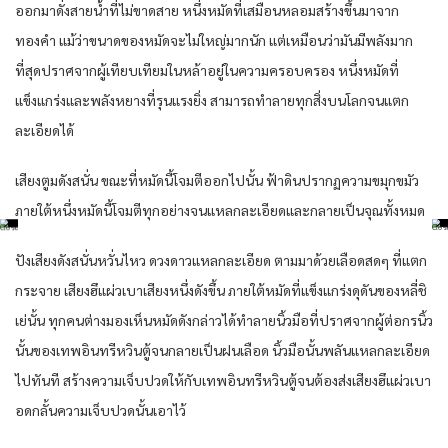
ออกมาดั่งสายน้ำที่ไม่ขาดสาย หนึ่งหมัดที่เสมือนหลอมสร้างขึ้นมาจาก
ทองคำ แม้ว่าขนาดของหมัดจะไม่ใหญ่มากนัก แต่เหมือนว่ามันมีพลังมาก
ที่สุดปราศจากผู้เทียบเทียมในหล้าอยู่ในความครอบครอง หนึ่งหมัดที่
แข็งแกร่งและพลังหยางที่รุนแรงยิ่ง สามารถทำลายทุกสิ่งบนโลกจนแตก
ละเอียดได้
เสียงตูมดังสนั่น ขณะที่หมัดนี้โจมตีออกไปนั้น ฟ้าดินปรากฏความขมุกขมัว
ภายใต้หนึ่งหมัดนี้โจมตีทุกอย่างจนแหลกละเอียดและกลายเป็นจุณทั้งหมด
ปังเสียงดังสนั่นหวั่นไหว ดวงดาวแหลกละเอียด ตามมาด้วยเลือดสดๆ ที่แตก
กระจาย เสียงฮึแผ่วเบาเสียงหนึ่งดังขึ้น ภายใต้หมัดที่แข็งแกร่งดุดันของหลี่ชิ
เย่นั้น ทุกคนต่างมองเห็นหมัดดังกล่าวได้ทำลายนิ้วมือที่ปราศจากผู้ต่อกรนิ้ว
นั้นของเทพอินทรีหวินตู้จนกลายเป็นฝนเลือด นิ้วมือนั้นพลันแหลกละเอียด
ไปทันที สร้างความเจ็บปวดให้กับเทพอินทรีหวินตู้จนต้องส่งเสียงฮึแผ่วเบา
อดกลั้นความเจ็บปวดนั้นเอาไว้