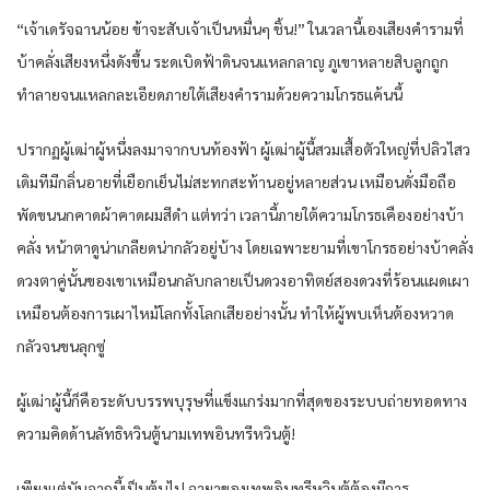
“เจ้าเดรัจฉานน้อย ข้าจะสับเจ้าเป็นหมื่นๆ ชิ้น!” ในเวลานี้เองเสียงคำรามที่
บ้าคลั่งเสียงหนึ่งดังขึ้น ระดเบิดฟ้าดินจนแหลกลาญ ภูเขาหลายสิบลูกถูก
ทำลายจนแหลกละเอียดภายใต้เสียงคำรามด้วยความโกรธแค้นนี้
ปรากฏผู้เฒ่าผู้หนึ่งลงมาจากบนท้องฟ้า ผู้เฒ่าผู้นี้สวมเสื้อตัวใหญ่ที่ปลิวไสว
เดิมทีมีกลิ่นอายที่เยือกเย็นไม่สะทกสะท้านอยู่หลายส่วน เหมือนดั่งมือถือ
พัดขนนกคาดผ้าคาดผมสีดำ แต่ทว่า เวลานี้ภายใต้ความโกรธเคืองอย่างบ้า
คลั่ง หน้าตาดูน่าเกลียดน่ากลัวอยู่บ้าง โดยเฉพาะยามที่เขาโกรธอย่างบ้าคลั่ง
ดวงตาคู่นั้นของเขาเหมือนกลับกลายเป็นดวงอาทิตย์สองดวงที่ร้อนแผดเผา
เหมือนต้องการเผาไหม้โลกทั้งโลกเสียอย่างนั้น ทำให้ผู้พบเห็นต้องหวาด
กลัวจนขนลุกซู่
ผู้เฒ่าผู้นี้ก็คือระดับบรรพบุรุษที่แข็งแกร่งมากที่สุดของระบบถ่ายทอดทาง
ความคิดด้านลัทธิหวินตู้นามเทพอินทรีหวินตู้!
เพียงแต่นับจากนี้เป็นต้นไป ฉายาของเทพอินทรีหวินตู้ต้องมีการ