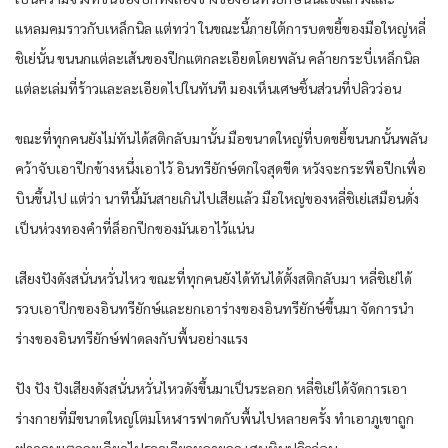
แหลมคมราวกับเหล็กนิล แต่ทว่า ในขณะนี้ภายใต้การบดขยี้ของมือใหญ่หลี่
ชิเย่นั้น ขนนกแต่ละเส้นของปีกแตกละเอียดโดยพลัน คล้ายกระบี่เหล็กนิล
แต่ละเล่มที่ร้าวและละเอียดไปในทันที มองเห็นเศษชิ้นส่วนที่ปลิวว่อน
ขณะที่ทุกคนยังไม่ทันได้สติกลับมานั้น มือขนาดใหญ่ที่บดขยี้ขนนกนั้นพลัน
คว้าจับเอาปีกข้างหนึ่งเอาไว้ อินทรียักษ์ตกใจสุดขีด หวังจะกระพือปีกเพื่อ
บินขึ้นไป แต่ว่า นาทีนี้มันสายเกินไปเสียแล้ว มือใหญ่ของหลี่ชิเย่เสมือนดั่ง
เป็นห่วงทองคำที่ล็อกปีกของมันเอาไว้แน่น
เสียงปังดังสนั่นหวั่นไหว ขณะที่ทุกคนยังได้ทันได้ตั้งสติกลับมา หลี่ชิเย่ได้
รวบเอาปีกของอินทรียักษ์และยกเอาร่างของอินทรียักษ์ขึ้นมา จัดการนำ
ร่างของอินทรียักษ์ฟาดลงกับพื้นอย่างแรง
ปัง ปัง ปังเสียงดังสนั่นหวั่นไหวดังขึ้นมาเป็นระลอก หลี่ชิเย่ได้จัดการเอา
ร่างกายที่มีขนาดใหญ่โตมโหฬารฟาดกับพื้นไปหลายครั้ง ทำเอาภูเขาถูก
ฟาดจนแตกละเอียดไปรวดเดียวหลายลูก เศษหินปลิวว่อน