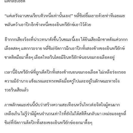
แตกละเอียด
“แค่เดรัจฉานขนเรียบตัวหนึ่งเท่านั้นเอง!” หลี่ชิเย่ยิ้มเยาะด้วยท่าทีเฉยเมย
พลันคว้าเอาปีกอีกข้างหนึ่งของอินทรียักษ์เอาไว้ด้วย
อ๊ากกกเสียงร้องที่น่าเวทนาดังขึ้น ในขณะนี้เอง ได้ยินเสียงฉีกขาดดังแค่วกกก
เลือดสดๆ แตกกระจาย หลี่ชิเย่จัดการฉีกเอาปีกทั้งสองข้างของอินทรียักษ์
ขาดติดมือมาดื้อๆ เลือดไหลรินโดยมีอินทรียักษ์นอนจมกองเลือดอยู่
เวลานี้อินทรียักษ์ที่ถูกเด็ดปีกทั้งสองข้างนอนจมกองเลือด ไม่เหลือร่องรอย
ความมีอำนาจ แข็งแรงและทรงพลังเมื่อครู่ไปและอยู่ในลักษณะหายใจ
รวยรินเสียแล้ว
ภาพลักษณะเช่นนี้นับว่าสร้างความสะเทือนหวั่นไหวต่อจิตใจผู้คนมาก
เหลือเกิน ไม่รู้ว่ามีผู้คนจำนวนเท่าไรที่ยังไม่ได้สติคืนกลับมา เหม่อมองดูหลี่
ชิเย่ที่จัดการเด็ดปีกทั้งสองของอินทรียักษ์ออกมาดื้อๆ