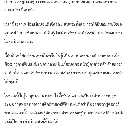
เจ้าของที่อยู่ในเหตุการณ์ก็ไม่ทันช่วยมัน ถูกหลี่ชิเย่เหยียบและบดขยี้จน
กลายเป็นเนื้อบดไป
เวลานี้ เวลาเหมือนเงียบจนถึงขีดสุด เงียบกระทั่งสามารถได้ยินลมหายใจของ
ทุกคนได้อย่างชัดเจน นาทีนี้ไม่รู้ว่ามีผู้คนจำนวนเท่าไรที่อ้าปากค้างและหุบ
ไม่ลงเป็นเวลานาน
นี่มันอินทรียักษ์ของเทพอินทรีหวินตู้ เป็นพาหนะของระดับอมตะนะเนี่ย
ต้องมาถูกหลี่ชิเย่เหยียบจนกลายเป็นเนื้อบดต่อหน้าผู้คนทั่วหล้า ด้วยการก
ระทำที่พาลและใช้อำนาจบาตรใหญ่เช่นนี้ ยากจะหาผู้ใดเทียบเทียมในหล้า
ได้อยู่แล้ว
ในขณะนี้ ไม่รู้ว่าผู้คนจำนวนเท่าไรที่เซ่อไปเลย จะเป็นระดับบรรพบุรุษ
ระบบถ่ายทอดทางความคิดด้านลัทธิก็ดี เทพแท้จริงที่ปราศจากผู้ต่อกรก็
ช่าง ในเวลานี้ล้วนแล้วแต่รู้สึกหวาดกลัวจนขนลุกซู่ ทอดสายตาไปทั่วหล้า ยัง
จะมีผู้ใดกล้าทำเรื่องเช่นนี้ขึ้นมาได้