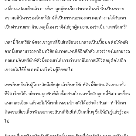
เปลี่ยนแปลงเสียแล้ว การที่เขาถูกผู้คนเรียกว่าเทพอินทรี นั่นเป็นเพราะ
ความอภินิหารของอินทรียักษ์ที่เป็นพาหนะของเขา เคยทำงานให้กับเขา
เป็นจำนวนมาก ด้วยเหตุนี้เอง เขาจึงได้ถูกผู้คนยกย่องว่าเป็น ‘เทพอินทรี’
เวลานี้ อินทรียักษ์ของเขาถูกหลี่ชิเย่เหยียบจนกลายเป็นเนื้อบด ต่อให้หลัง
จากนี้เขาสามารถหาอินทรียักษ์มาทดแทนได้อีกสักตัว เกรงว่าคงไม่สามารถ
ทดแทนอินทรียักษ์ตัวนี้ของเขาได้ เกรงว่าหากมีโอกาสมีชีวิตอยู่ต่อไปอีก
เขาจะไม่ได้ชื่อเทพอินทรีหวินตู้อีกต่อไป
เทพอินทรีหวินตู้โกรธจัดถึงขีดสุด เจ้าอินทรียักษ์ตัวนี้ติดตามตัวเขามาชั่ว
ชีวิต เรียกได้ว่ามีความผูกพันที่ลึกซึ้งอย่างยิ่ง เวลานี้กลับถูกหลี่ชิเย่บดขยี้จน
แหลกละเอียด แล้วจะไม่ให้เขาโกรธจนบ้าคลั่งได้อย่างไรกันเล่า ทำให้เขา
ต้องขบเขี้ยวเคี้ยวฟันอยากจะสับหลี่ชิเย่ให้เป็นหมื่นๆ ชิ้นให้มันรู้แล้วรู้รอด
ไป
จังหวะที่เทพอินทรีหวินตู้โกรธจัดนั้น พายุร้ายที่น่ากลัวก็ปกคลุมมาถึง เห็น