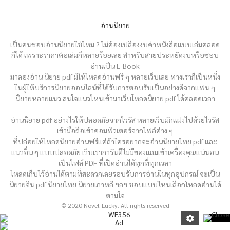
อ่านนิยาย
เป็นคนชอบอ่านนิยายใช่ไหม ? ไม่ต้องเปลืองงบค่าหนังสือแบบเล่มตลอด
ก็ได้ เพราะราคาต่อเล่มก็หลายร้อยเลย สำหรับสายประหยัดงบหรือชอบ
อ่านเป็น E-Book
มาลองอ่าน นิยาย pdf มีให้โหลดอ่านฟรี ๆ หลายเว็บเลย ทางเราก็เป็นหนึ่ง
ในผู้ให้บริการนิยายออนไลน์ที่ได้รับการตอบรับเป็นอย่างดีจากแฟน ๆ
นิยายหลายแนว สนใจแนวไหนเข้ามาเว็บโหลดนิยาย pdf ได้ตลอดเวลา
อ่านนิยาย pdf อย่างไรให้ปลอดภัยจากไวรัส หลายเว็บมักแฝงไปด้วยไวรัส
เข้ามือถือเข้าคอมพิวเตอร์จากไฟล์ต่าง ๆ
ที่ปล่อยให้โหลดนิยายอ่านฟรีแต่ถ้าใครอยากจะอ่านนิยายไทย pdf และ
แนวอื่น ๆ แบบปลอดภัย เว็บเราการันตีไม่มีของแถมเข้าเครื่องคุณแน่นอน
เป็นไฟล์ PDF ที่เปิดอ่านได้ทุกที่ทุกเวลา
โหลดเก็บไว้อ่านได้ตามที่สะดวกเลยรอบรับการอ่านในทุกอุปกรณ์ จะเป็น
นิยายจีน pdf นิยายไทย นิยายเกาหลี ฯลฯ ชอบแบบไหนเลือกโหลดอ่านได้
ตามใจ
© 2020 Novel-Lucky. All rights reserved