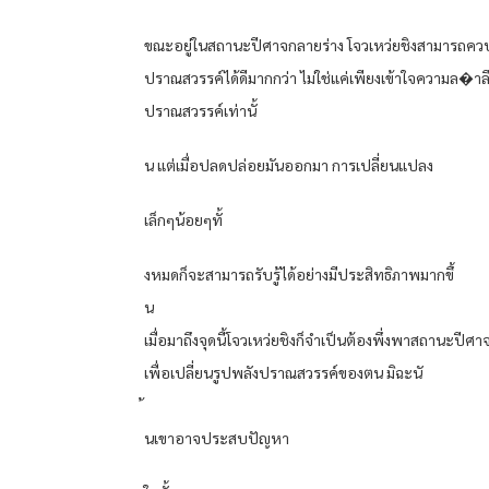
ขณะอยู่ในสถานะปีศาจกลายร่าง โจวเหว่ยชิงสามารถคว
ปราณสวรรค์ได้ดีมากกว่า ไม่ใช่แค่เพียงเข้าใจความล�า
ปราณสวรรค์เท่านั้
น แต่เมื่อปลดปล่อยมันออกมา การเปลี่ยนแปลง
เล็กๆน้อยๆทั้
งหมดก็จะสามารถรับรู้ได้อย่างมีประสิทธิภาพมากขึ้
น
เมื่อมาถึงจุดนี้โจวเหว่ยชิงก็จําเป็นต้องพึ่งพาสถานะปีศ
เพื่อเปลี่ยนรูปพลังปราณสวรรค์ของตน มิฉะนั
นเขาอาจประสบปัญหา