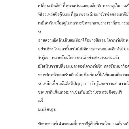
เปลี่ยนเป็นสีดําที่หนาแน่นและลุ่มลึก ทักษะธาตุมืดอาจเ
ที่โจวเหว่ยชิงคุ้นเคยที่สุด เพราะถึงอย่างไรพ่อของเขาก็มี
เหมือนกัน เมื่ออยู่ในสถานะปีศาจกลายร่าง เขาก็สามารถสั
น
อายความมืดอันเย็นยะเยือกได้อย่างชัดเจน โจวเหว่ยชิง
อย่างช้าๆ ในเวลานี้เขาไม่ได้ใช้สายตาทอดมองอีกต่อไป 
รับรู้สภาพแวดล้อมโดยรอบได้อย่างชัดเจนแจ่มแจ้ง
เมื่อเห็นการเปลี่ยนแปลงของโจวเหว่ยชิง หลงซื่อหยาก็อดไม
จะพยักหน้ายอมรับเล็กน้อย ศิษย์คนนี้ไม่เพียงแต่มีควา
น่าเหลือเชื่อ แม้แต่สติปัญญา การรับรู้และความสามารถ
ของเขาก็แข็งแกร่งมากเช่นกัน แม้ว่าโจวเหว่ยชิงจะเพิ่
งเริ่
มเปลี่ยนรูป
ทักษะธาตุที่ 4 แต่หลงซื่อหยาก็รู้สึกพึงพอใจมากแล้ว หล