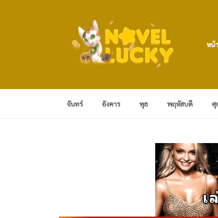
หน้
จันทร์
อังคาร
พุธ
พฤหัสบดี
ศุ