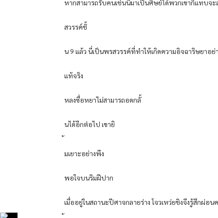
หากสามารถรับคนเช่นนี้มาเป็นศิษย์ได้พวกเขาก็แทบจะ
สวรรค์ชั้
น 9 แล้ว นี่เป็นพรสวรรค์ที่ทําให้เกิดความอิจฉาริษยาอย่
แท้จริง
หลงซื่อหยาไม่สามารถอดกลั้
นได้อีกต่อไป เขายิ
มเยาะอย่างพึง
พอใจบนริมฝีปาก
เมื่ออยู่ในสถานะปีศาจกลายร่าง โจวเหว่ยชิงจึงรู้สึกผ่อน