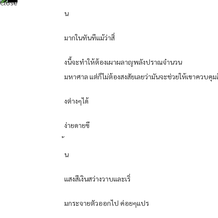
น
มากในทันทีแม้ว่าสิ่
งนี้จะทําให้ต้องเผาผลาญพลังปราณจํานวน
มหาศาล แต่ก็ไม่ต้องสงสัยเลยว่ามันจะช่วยให้เขาควบคุมสิ
งต่างๆได้
ง่ายดายขึ
น
แสงสีเงินสว่างวาบและเริ่
มกระจายตัวออกไป ค่อยๆแปร