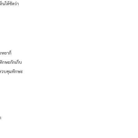
็นได้ชัดว่า
่อหยาก็
มีทักษะกักเก็บ
รควบคุมทักษะ
า