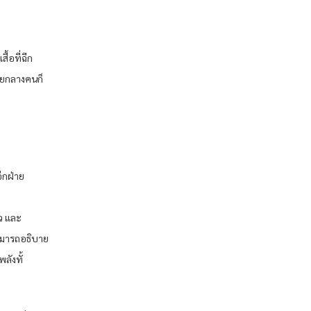
้อที่ฉีก
ัยกลางคนก็
ีกฝ่าย
้ว และ
ามารถอธิบาย
ลังทั้