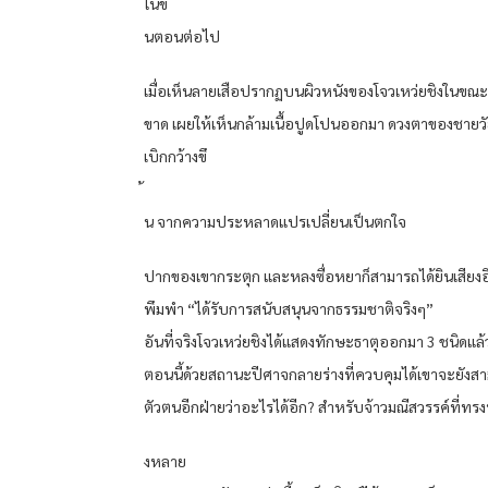
ในขั้
นตอนต่อไป
เมื่อเห็นลายเสือปรากฏบนผิวหนังของโจวเหว่ยชิงในขณะเสื
ขาด เผยให้เห็นกล้ามเนื้อปูดโปนออกมา ดวงตาของชายว
เบิกกว้างขึ
น จากความประหลาดแปรเปลี่ยนเป็นตกใจ
ปากของเขากระตุก และหลงซื่อหยาก็สามารถได้ยินเสียงอ
พึมพํา “ได้รับการสนับสนุนจากธรรมชาติจริงๆ”
อันที่จริงโจวเหว่ยชิงได้แสดงทักษะธาตุออกมา 3 ชนิดแล
ตอนนี้ด้วยสถานะปีศาจกลายร่างที่ควบคุมได้เขาจะยังส
ตัวตนอีกฝ่ายว่าอะไรได้อีก? สําหรับจ้าวมณีสวรรค์ที่ทรงพ
งหลาย