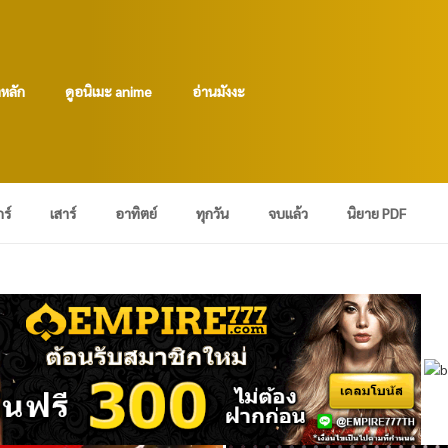
าหลัก
ดูอนิเมะ anime
อ่านมังงะ
กร์
เสาร์
อาทิตย์
ทุกวัน
จบแล้ว
นิยาย PDF