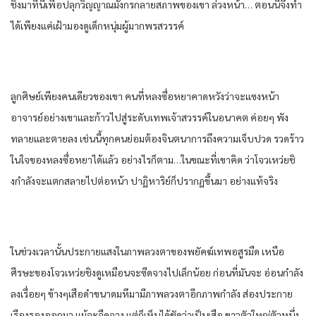
ชิงมาที่นี่เพื่อปลุกวิญญาณมังกรกลายสภาพของเขา ล่วงหน้า… ตอนนี้จึงทํา
ได้เพียงแค่เฝ้ามองดูเด็กหนุ่มผู้มากพรสวรรค์
ลูกศิษย์เพียงคนเดียวของเขา คนที่หลงซื่อหยาคาดหวังว่าจะแซงหน้า
อาจารย์อย่างเขาและก้าวไปสู่ระดับเทพเจ้าสวรรค์ในอนาคต ค่อยๆ พัง
ทลายและตายลง เช่นนี้ทุกคนย่อมต้องจินตนาการถึงความเจ็บปวด รวดร้าว
ในใจของหลงซื่อหยาได้แล้ว อย่างไรก็ตาม…ในขณะที่เขาคิด ว่าโจวเหว่ยชิ
งกําลังจะแตกสลายไปต่อหน้า ปาฏิหาริย์ก็ปรากฏขึ้นมา อย่างแท้จริง
ในช่วงเวลานั้นประกายแสงในภาพลวงตาของพยัคฆ์เทพอสูรมืด เหนือ
ศีรษะของโจวเหว่ยชิงดูเหมือนจะซีดจางไปเล็กน้อย ก่อนที่มันจะ อ่อนกําลัง
ลงเรื่อยๆ ข้างๆเสือดําขนาดมหึมามีภาพลวงตาอีกภาพกําลัง ส่องประกาย
เรืองรองออกมา แม้จะจืดจาง แต่ก็เห็นได้ชัดว่าเป็นเสือ ขาวตัวใหญ่ตัวหนึ่ง