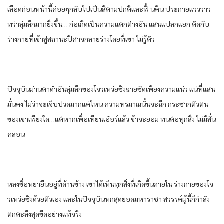
เลือดก่อนหน้านี้ค่อยๆกลับไปเป็นสีตามปกติและฟื้ นคืน ประกายแวววาว
ทว่าลุ่มลึกมากยิ่งขึ้น… ก่อเกิดเป็นความแตกต่างอัน แสนแปลกแยก ตัดกับ
ร่างกายที่เข้าสู่สถานะปีศาจกลายร่างโดยที่เขา ไม่รู้ตัว
ปัจจุบันม่านตาดําอันลุ่มลึกของโจวเหว่ยชิงฉายชัดเพียงความแน่ว แน่ที่แสน
มั่นคง ไม่ว่าจะเจ็บปวดมากแค่ไหน ความทรมาณนั้นจะฉีก กระชากตัวตน
ของเขาเพียงใด…
แต่หากเพื่อเทียนเอ๋อร์แล้ว ข้าจะยอม ทนต่อทุกสิ่ง ไม่มีสั่น
คลอน
หลงซื่อหยายืนอยู่ที่ด้านข้าง เขาได้เห็นทุกสิ่งที่เกิดขึ้นภายใน ร่างกายของโจ
วเหว่ยชิงด้วยตัวเอง และในปัจจุบันหกสุดยอดมหาราชา สวรรค์ผู้นี้ก็กําลัง
ตกตะลึงสุดขีดอย่างแท้จริง