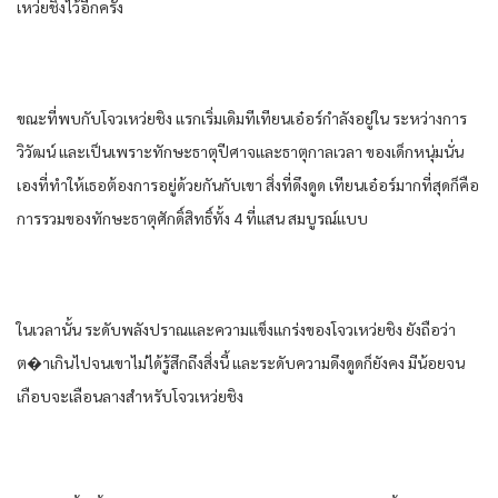
เหว่ยชิงไว้อีกครั้ง
ขณะที่พบกับโจวเหว่ยชิง แรกเริ่มเดิมทีเทียนเอ๋อร์กําลังอยู่ใน ระหว่างการ
วิวัฒน์ และเป็นเพราะทักษะธาตุปีศาจและธาตุกาลเวลา ของเด็กหนุ่มนั่น
เองที่ทําให้เธอต้องการอยู่ด้วยกันกับเขา สิ่งที่ดึงดูด เทียนเอ๋อร์มากที่สุดก็คือ
การรวมของทักษะธาตุศักดิ์สิทธิ์ทั้ง 4 ที่แสน สมบูรณ์แบบ
ในเวลานั้น ระดับพลังปราณและความแข็งแกร่งของโจวเหว่ยชิง ยังถือว่า
ต�าเกินไปจนเขาไม่ได้รู้สึกถึงสิ่งนี้ และระดับความดึงดูดก็ยังคง มีน้อยจน
เกือบจะเลือนลางสําหรับโจวเหว่ยชิง