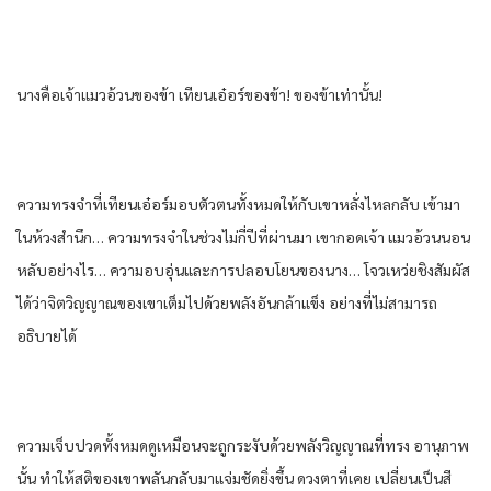
นางคือเจ้าแมวอ้วนของข้า เทียนเอ๋อร์ของข้า! ของข้าเท่านั้น!
ความทรงจําที่เทียนเอ๋อร์มอบตัวตนทั้งหมดให้กับเขาหลั่งไหลกลับ เข้ามา
ในห้วงสํานึก… ความทรงจําในช่วงไม่กี่ปีที่ผ่านมา เขากอดเจ้า แมวอ้วนนอน
หลับอย่างไร… ความอบอุ่นและการปลอบโยนของนาง… โจวเหว่ยชิงสัมผัส
ได้ว่าจิตวิญญาณของเขาเต็มไปด้วยพลังอันกล้าแข็ง อย่างที่ไม่สามารถ
อธิบายได้
ความเจ็บปวดทั้งหมดดูเหมือนจะถูกระงับด้วยพลังวิญญาณที่ทรง อานุภาพ
นั้น ทําให้สติของเขาพลันกลับมาแจ่มชัดยิ่งขึ้น ดวงตาที่เคย เปลี่ยนเป็นสี