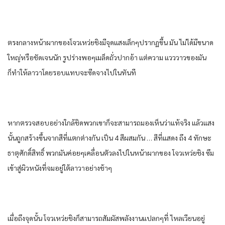
ตรงกลางหน้าผากของโจวเหว่ยชิงมีจุดแสงเล็กๆปรากฏขึ้น มัน ไม่ได้มีขนาด
ใหญ่หรือชัดเจนนัก รูปร่างพอๆเมล็ดถั่วปากอ้า แต่ความ แวววาวของมัน
ก็ทําให้ลาวาโดยรอบแทบจะซีดจางไปในทันที
หากตรวจสอบอย่างใกล้ชิดพวกเขาก็จะสามารถมองเห็นว่าแท้จริง แล้วแสง
นั้นถูกสร้างขึ้นจากสีที่แตกต่างกัน เป็น 4 สีผสมกัน … สีที่แสดง ถึง 4 ทักษะ
ธาตุศักดิ์สิทธิ์ พวกมันค่อยๆเคลื่อนตัวลงไปในหน้าผากของ โจวเหว่ยชิง ซึม
เข้าสู่ผิวหนังที่จมอยู่ใต้ลาวาอย่างช้าๆ
เมื่อถึงจุดนั้น โจวเหว่ยชิงก็สามารถสัมผัสพลังงานแปลกๆที่ ไหลเวียนอยู่