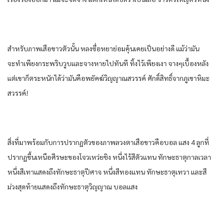
สําหรับภาพเสือขาวตัวนั้น หลงซื่อหยาย่อมคุ้นเคยเป็นอย่างดี แม้ว่ามัน
จะทําเพียงกระพริบวูบและจางหายไปทันที ทิ้งไว้เพียงเงา จางๆเบื้องหลัง
แต่เขาก็ตระหนักได้ว่ามันคือพยัคฆ์วิญญาณสวรรค์ ศักดิ์สิทธิ์จากภูเขาหิมะ
สวรรค์!
สิ่งที่มาพร้อมกับการปรากฏตัวของภาพลวงตาเสือขาวคือบอล แสง 4 ลูกที่
ปรากฏขึ้นเหนือศีรษะของโจวเหว่ยชิง หนึ่งไร้สีตัวแทน ทักษะธาตุกาลเวลา
หนึ่งสีเทาแสดงถึงทักษะธาตุปีศาจ หนึ่งสีทองแทน ทักษะธาตุเทวา และสี
ม่วงสุดท้ายแสดงถึงทักษะธาตุวิญญาณ บอลแสง