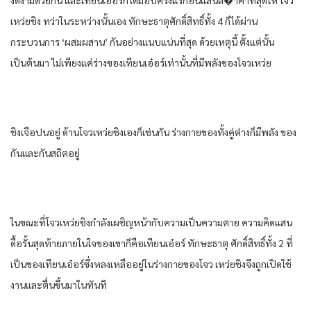
เหว่ยชิง ทว่าในระหว่างนั้นเอง ทักษะธาตุศักดิ์สิทธิ์ทั้ง 4 ก็ได้ผ่าน
กระบวนการ ‘ผสมผสาน’ กันอย่างแนบแน่นที่สุด ด้วยเหตุนี้ ตั้งแต่นั้น
เป็นต้นมา ไม่เพียงแค่ร่างของเทียนเอ๋อร์เท่านั้นที่มีพลังของโจวเหว่ย
ชิงเจือปนอยู่ ด้านโจวเหว่ยชิงเองก็เช่นกัน ร่างกายของทั้งคู่ต่างก็มีพลัง ของ
กันและกันสถิตอยู่
ในขณะที่โจวเหว่ยชิงกําลังเผชิญหน้ากับความเป็นความตาย ความคิดแสน
ดื้อรั้นสุดท้ายภายในใจของเขาก็คือเทียนเอ๋อร์ ทักษะธาตุ ศักดิ์สิทธิ์ทั้ง 2 ที่
เป็นของเทียนเอ๋อร์ซึ่งหลงเหลืออยู่ในร่างกายของโจว เหว่ยชิงจึงถูกเปิดใช้
งานและตื่นขึ้นมาในทันที