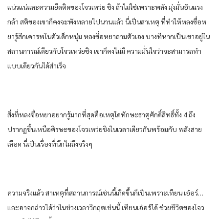
แน่วแน่และความยึดติดของโจวเหว่ย ชิง ถ้าไม่ใช่เพราะพลัง มุ่งมั่นอันแรง
กล้า สติของเขาก็คงจะพังทลายไปนานแล้ว นี่เป็นสาเหตุ ที่ทําให้หลงซื่อห
ยารู้สึกเคารพในตัวเด็กหนุ่ม หลงซื่อหยาถามตัวเอง บางทีหากเป็นเขาอยู่ใน
สถานการณ์เดียวกับโจวเหว่ยชิง เขาก็คงไม่มี ความมั่นใจว่าจะสามารถทํา
แบบเดียวกันได้สําเร็จ
สิ่งที่หลงซื่อหยาอยากรู้มากที่สุดคือเหตุใดทักษะธาตุศักดิ์สิทธิ์ทั้ง 4 ถึง
ปรากฏขึ้นเหนือศีรษะของโจวเหว่ยชิงในเวลาเดียวกันพร้อมกับ พลังสาย
เลือด นี่เป็นเรื่องที่นึกไม่ถึงจริงๆ
ความจริงแล้ว สาเหตุที่สถานการณ์เช่นนี้เกิดขึ้นก็เป็นเพราะเทียน เอ๋อร์…
และอาจกล่าวได้ว่าในช่วงเวลาวิกฤตเช่นนี้ เทียนเอ๋อร์ได้ ช่วยชีวิตของโจว