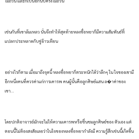
ไม่ถ้วน และก็เป็นอีกนับครั้งไม่ถ้วน
เช่นกันที่เขาล้มเหลว นั่นจึงทําให้สุดท้ายหลงซื่อหยาก็มีความสัมพันธ์ที่
แปลกประหลาดกับซู่อ้าวเทียน
อย่างไรก็ตาม เมื่อมาถึงจุดนี้ หลงซื่อหยาก็ตระหนักได้ว่าลึกๆ ใน ใจของเขามี
อีกหนึ่งคนที่ควรค่าแก่การเคารพ คนผู้นั้นคือลูกศิษย์แสน ล�าค่าของ
เขา…
โดยปกติอาจารย์มักจะไม่ให้ความเคารพหรือชื่นชมลูกศิษย์ของ ตัวเอง แต่
ตอนนี้ไม่ต้องสงสัยเลยว่าในใจของหลงซื่อหยากําลังมี ความรู้สึกเช่นนี้เกิดขึ้น