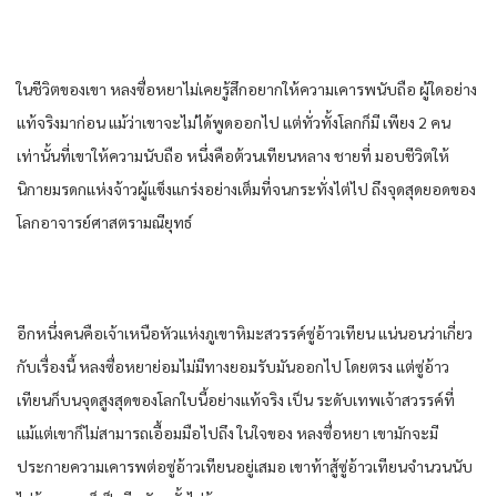
ในชีวิตของเขา หลงซื่อหยาไม่เคยรู้สึกอยากให้ความเคารพนับถือ ผู้ใดอย่าง
แท้จริงมาก่อน แม้ว่าเขาจะไม่ได้พูดออกไป แต่ทั่วทั้งโลกก็มี เพียง 2 คน
เท่านั้นที่เขาให้ความนับถือ หนึ่งคือต้วนเทียนหลาง ชายที่ มอบชีวิตให้
นิกายมรดกแห่งจ้าวผู้แข็งแกร่งอย่างเต็มที่จนกระทั่งไต่ไป ถึงจุดสุดยอดของ
โลกอาจารย์ศาสตรามณียุทธ์
อีกหนึ่งคนคือเจ้าเหนือหัวแห่งภูเขาหิมะสวรรค์ซู่อ้าวเทียน แน่นอนว่าเกี่ยว
กับเรื่องนี้ หลงซื่อหยาย่อมไม่มีทางยอมรับมันออกไป โดยตรง แต่ซู่อ้าว
เทียนก็บนจุดสูงสุดของโลกใบนี้อย่างแท้จริง เป็น ระดับเทพเจ้าสวรรค์ที่
แม้แต่เขาก็ไม่สามารถเอื้อมมือไปถึง ในใจของ หลงซื่อหยา เขามักจะมี
ประกายความเคารพต่อซู่อ้าวเทียนอยู่เสมอ เขาท้าสู้ซู่อ้าวเทียนจํานวนนับ