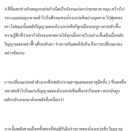
4 สีที่แตกต่างกันหมุนวนก่อกําเนิดเป็นวังวนแปลกประหลาด หมุน คว้างไป
รอบๆและผลุบหายเข้าไปในศีรษะของโจวเหว่ยชิงผ่านจุดตาย ไป่ฮุ่ยของ
เขา ในขณะนั้นพลังวิญญาณของโจวเหว่ยชิงก็ดูเหมือนจะถูก ยกระดับขึ้น
ความรู้สึกที่ว่าเขากําลังจะแตกสลายได้ทุกเมื่อหายไปอย่าง สิ้นเชิงเมื่อพลัง
วิญญาณของเขาฟื้ นคืนกลับมา ร่างกายก็แสดงให้เห็น ถึงการเปลี่ยนแปลง
อย่างชัดเจน
การเปลี่ยนแปลงลําดับแรกคือพลังปราณธาตุแสงและธาตุมืดทั้ง 2 ที่หลงซื่อ
หยาส่งเข้าไปในแก่นวิญญาณของโจวเหว่ยชิงเพื่อปกป้องเขา พวกมันถูก
ผลักกลับออกมาด้วยพลังที่เหนือกว่า
จากนั้นพลังสายเลือดทั้งสองที่ต่อสู้กันในร่างกายของโจวเหว่ยชิง วิญญาณ