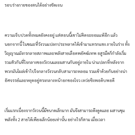
รอบร่างกายของตนได้อย่างชัดเจน
ความเจ็บปวดทั้งหมดยังคงอยู่ แต่ตอนนี้เขาไม่คิดจะยอมแพ้อีก แล้ว
นอกจากนี้ ในขณะที่วังวนแปลกประหลาดได้เข้ามาแทรกแซง ภายในร่าง ทั้ง
วิญญาณมังกรกลายสภาพและพลังสายเลือดพยัคฆ์เทพ อสูรมืดก็กําลังเริ่ม
รวมตัวกันที่ใจกลางของวังวนและผสานกันอยู่ภายใน น่าแปลกที่หลังจาก
พวกมันโผล่เข้าไปใจกลางวังวนกลับสามารถหลอม รวมเข้าด้วยกันอย่างน่า
อัศจรรย์และหยุดอยู่ตรงกลางหน้าอกของโจว เหว่ยชิงพอดิบพอดี
เริ่มแรกเนื่องจากวังวนนี้มีขนาดเล็กมาก มันจึงสามารถดึงดูดและ ผสานขุม
พลังทั้ง 2 สายได้เพียงเล็กน้อยเท่านั้น อย่างไรก็ตาม เมื่อเวลา