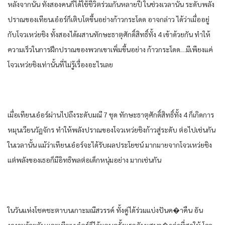
หลังจากนั้น ทั้งสองคนก็ได้ใช้ชีวิตร่วมกันหลายปี ในช่วงเวลานั้น ระดับพลัง
ปราณของเทียนเอ๋อร์ก็เติบโตขึ้นอย่างก้าวกระโดด อาจกล่าว ได้ว่าเมื่ออยู่
กับโจวเหว่ยชิง ทั้งสองได้ผสานทักษะธาตุศักดิ์สิทธิ์ทั้ง 4 เข้าด้วยกัน ทําให้
ความเร็วในการฝึกปราณของพวกเขาเพิ่มขึ้นอย่าง ก้าวกระโดด…มีเพียงแค่
โจวเหว่ยชิงเท่านั้นที่ไม่รู้เรื่องอะไรเลย
เมื่อเทียนเอ๋อร์ผ่านไปถึงระดับมณี 7 ชุด ทักษะธาตุศักดิ์สิทธิ์ทั้ง 4 ก็เกิดการ
หมุนเวียนวัฏจักร ทําให้พลังปราณของโจวเหว่ยชิงก้าวสู่ระดับ ต่อไปเช่นกัน
ในเวลานั้น แม้ว่าเทียนเอ๋อร์จะได้รับผลประโยชน์ มากมายจากโจวเหว่ยชิง
แต่พลังของเธอก็มีอิทธิพลต่อเด็กหนุ่มอย่าง มากเช่นกัน
ในวันแห่งโชคชะตาบนเกาะมณีสวรรค์ ทั้งคู่ได้ร่วมแบ่งปันค�าคืน อัน
งดงามด้วยกัน และเทียนเอ๋อร์ก็ได้มอบครั้งแรกอันแสนล�าค่าที่สุดให้ โจว