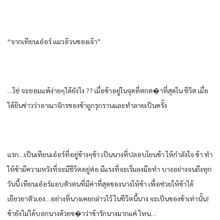
“จากเทียนเอ๋อร์ แมวอ้วนของเจ้า”
…ใช่ จะยอมแพ้ง่ายๆได้ยังไง ?? เมื่อข้าอยู่ในจุดที่ตกต�าที่สุดใน ชีวิต เมื่อ
ได้ยินข่าวว่าอาณาจักรของข้าถูกรุกรานและทําลายเป็นครั้ง
แรก…เป็นเทียนเอ๋อร์ที่อยู่ข้างๆข้า เป็นนางที่ปลอบโยนข้า ให้กําลังใจ ข้า ทํา
ให้ข้ามีความหวังที่จะมีชีวิตอยู่ต่อ มีแรงที่จะเริ่มลงมือทํา บางอย่างจนถึงทุก
วันนี้ เทียนเอ๋อร์มอบตัวตนที่มีค่าที่สุดของนางให้ข้า เพื่อช่วยให้ข้าได้
เยียวยาตัวเอง…อย่างที่นางเคยกล่าวไว้ ในชีวิตนี้นาง จะเป็นของข้าเท่านั้น!
ข้ายังไม่ได้บอกนางด้วยซ�าว่าข้ารักนางมากแค่ ไหน…