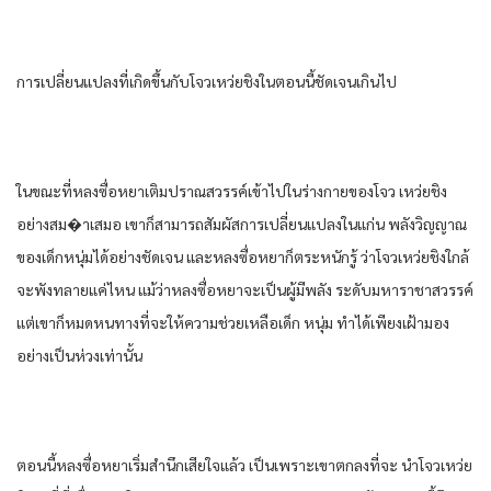
การเปลี่ยนแปลงที่เกิดขึ้นกับโจวเหว่ยชิงในตอนนี้ชัดเจนเกินไป
ในขณะที่หลงซื่อหยาเติมปราณสวรรค์เข้าไปในร่างกายของโจว เหว่ยชิง
อย่างสม�าเสมอ เขาก็สามารถสัมผัสการเปลี่ยนแปลงในแก่น พลังวิญญาณ
ของเด็กหนุ่มได้อย่างชัดเจน และหลงซื่อหยาก็ตระหนักรู้ ว่าโจวเหว่ยชิงใกล้
จะพังทลายแค่ไหน แม้ว่าหลงซื่อหยาจะเป็นผู้มีพลัง ระดับมหาราชาสวรรค์
แต่เขาก็หมดหนทางที่จะให้ความช่วยเหลือเด็ก หนุ่ม ทําได้เพียงเฝ้ามอง
อย่างเป็นห่วงเท่านั้น
ตอนนี้หลงซื่อหยาเริ่มสํานึกเสียใจแล้ว เป็นเพราะเขาตกลงที่จะ นําโจวเหว่ย