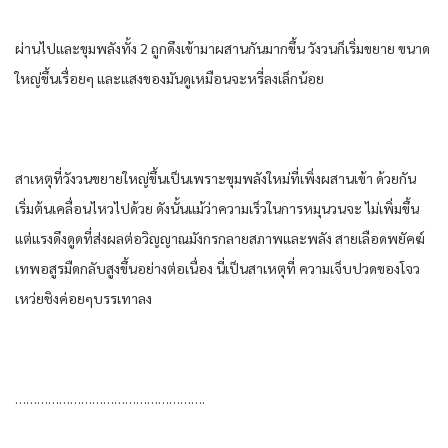
ผ่านไปและขุมพลังทั้ง 2 ถูกดึงเข้ามาผสานกันมากขึ้น วังวนก็เริ่มขยาย ขนาด
ใหญ่ขึ้นเรื่อยๆ และแสงของมันดูเหมือนจะหรี่ลงเล็กน้อย
สาเหตุที่วังวนขยายใหญ่ขึ้นเป็นเพราะขุมพลังใหม่ที่เพิ่งผสานเข้า ด้วยกัน
เริ่มต้นเคลื่อนไหวไปด้วย ดังนั้นแม้ว่าความเร็วในการหมุนวนจะ ไม่เพิ่มขึ้น
แต่แรงดึงดูดที่ส่งผลต่อวิญญาณมังกรกลายสภาพและพลัง สายเลือดพยัคฆ์
เทพอสูรมืดกลับสูงขึ้นอย่างต่อเนื่อง นี่เป็นสาเหตุที่ ความเจ็บปวดของโจว
เหว่ยชิงค่อยๆบรรเทาลง
…………………………………………….