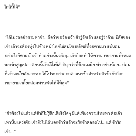
ใกล้นี้ได้”
“ได้โปรดอย่าตามหาข้า…ถือว่าขอร้องเจ้า ข้ารู้จักเจ้า และรู้ว่าด้วย นิสัยของ
เจ้า เจ้าจะต้องพุ่งไปข้างหน้าโดยไม่สนใจผลลัพธ์ที่จะตามมา แน่นอน
อย่างไรก็ตาม ถ้าเจ้าทําอย่างนั้นจริงๆ…เจ้าก็จะทําให้ความ พยายามทั้งหมด
ของข้าสูญเปล่า ตอนนี้เจ้ามีสิ่งที่สําคัญกว่าที่ต้องลงมือ ทํา อย่างน้อย…ก่อน
ที่เจ้าจะมีพลังมากพอ ได้โปรดอย่าออกตามหาข้า สําหรับตัวข้า ข้าก็จะ
พยายามเกลี้ยกล่อมท่านพ่อให้ดีที่สุด”
“ข้าต้องไปแล้ว แต่ข้าก็ไม่รู้สึกเสียใจใดๆ มีแค่เพียงความโหยหา ต่อเจ้า
เท่านั้น เหว่ยชิง เจ้ายังไม่ได้บอกข้าว่าเจ้าจะรักข้าตลอดไป… แต่ ข้ารัก
เจ้า…”