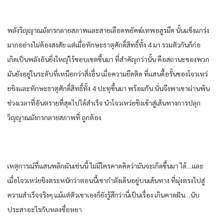
พลังวิญญาณมังกรกลายสภาพและสายเลือดพยัคฆ์เทพอสูรมืด นั้นแข็งแกร่ง
มากอย่างไม่ต้องสงสัย แต่เมื่อทักษะธาตุศักดิ์สิทธิ์ทั้ง 4 มา รวมตัวกันก็ก่อ
เกิดเป็นพลังอันยิ่งใหญ่ไร้ขอบเขตขึ้นมา ที่สําคัญกว่านั้น คือสถานะของพวก
มันยังอยู่ในระดับที่เหนือกว่าสิ่งอื่น เมื่อความยึดติด ที่แสนดื้อรั้นของโจวเหว่
ยชิงและทักษะธาตุศักดิ์สิทธิ์ทั้ง 4 ปะทุขึ้นมา พร้อมกัน นั่นจึงพาเขาผ่านพ้น
ช่วงเวลาที่อันตรายที่สุดไปได้สําเร็จ นําโจวเหว่ยชิงเข้าสู่เส้นทางการปลุก
วิญญาณมังกรกลายสภาพที่ ถูกต้อง
เหตุการณ์ที่แสนพลิกผันเช่นนี้ ไม่มีใครคาดคิดว่ามันจะเกิดขึ้นมา ได้…และ
เมื่อโจวเหว่ยชิงตระหนักว่าตอนนี้เขากําลังเดินอยู่บนเส้นทาง ที่มุ่งตรงไปสู่
ความสําเร็จจริงๆ แม้แต่ตัวเขาเองก็ยังรู้สึกว่านี่เป็นเรื่อง เกินคาดฝัน…นับ
ประสาอะไรกับหลงซื่อหยา