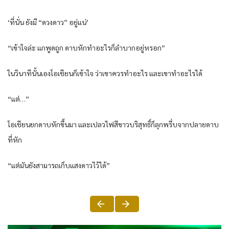
‘ที่นั่น ยังมี “ดวงดาว” อยู่แน่’
“เข้าใจล่ะ แกพูดถูก ดาบหักทำอะไรก็ลำบากอยู่หรอก”
ในวินาทีนั้นเองโอเชียนก็เข้าใจ ว่าเขาควรทำอะไร และเขาทำอะไรได้
“แต่…”
โอเชียนยกดาบหักขึ้นมา และเปลวไฟสีขาวบริสุทธิ์ก็ลุกพรึ่บจากปลายดาบ
ที่หัก
“แต่มันยังสามารถเก็บแสงดาวไว้ได้”