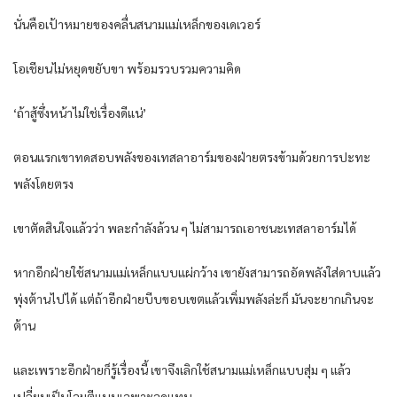
นั่นคือเป้าหมายของคลื่นสนามแม่เหล็กของเดเวอร์
โอเชียนไม่หยุดขยับขา พร้อมรวบรวมความคิด
‘ถ้าสู้ซึ่งหน้าไม่ใช่เรื่องดีแน่’
ตอนแรกเขาทดสอบพลังของเทสลาอาร์มของฝ่ายตรงข้ามด้วยการปะทะ
พลังโดยตรง
เขาตัดสินใจแล้วว่า พละกำลังล้วน ๆ ไม่สามารถเอาชนะเทสลาอาร์มได้
หากอีกฝ่ายใช้สนามแม่เหล็กแบบแผ่กว้าง เขายังสามารถอัดพลังใส่ดาบแล้ว
พุ่งต้านไปได้ แต่ถ้าอีกฝ่ายบีบขอบเขตแล้วเพิ่มพลังล่ะก็ มันจะยากเกินจะ
ต้าน
และเพราะอีกฝ่ายก็รู้เรื่องนี้ เขาจึงเลิกใช้สนามแม่เหล็กแบบสุ่ม ๆ แล้ว
เปลี่ยนเป็นโจมตีแบบเฉพาะจุดแทน