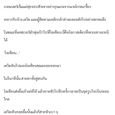
เวทมนตร์เริ่มแผ่พุ่งรอบตัวเขาอย่างรุนแรงจากแรงโกรธเกรี้ยว
ทหารรับจ้าง เดวิด และผู้ติดตามเหล็กกล้าต่างถอยหลังไปอย่างตกตะลึง
ในขณะที่เดฟเวอร์มัวพุ่งเป้าไปที่โอเชียน นี่คือโอกาสเดียวที่พวกเขาจะหนี
ได้
‘โอเชียน…’
เดวิดหันไปมองโอเชียนขณะถอยออกมา
ในวินาทีนั้น สายตาทั้งคู่สบกัน
โอเชียนส่งยิ้มเจ้าเล่ห์ให้ แล้วหายตัวไปอีกครั้ง กลายเป็นจุดวูบไหวในระยะ
ไกล
เดวิดเห็นรอยยิ้มนั้นแล้วก็ส่ายหัวเบา ๆ