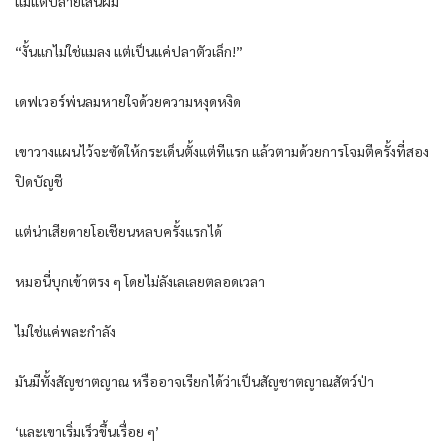
แม้แต่ปลายเส้นผม
“งั้นแกไม่ใช่แมลง แต่เป็นแค่ปลาตัวเล็ก!”
เดฟเวอร์พ่นลมหายใจด้วยความหงุดหงิด
เขาวางแผนไว้จะซัดให้กระเด็นตั้งแต่ทีแรก แล้วตามด้วยการโจมตีครั้งที่สอง
ปิดบัญชี
แต่น่าเสียดายโอเชียนหลบครั้งแรกได้
หมอนี่บุกเข้าตรง ๆ โดยไม่ลังเลเลยตลอดเวลา
ไม่ใช่แค่พละกำลัง
มันมีทั้งสัญชาตญาณ หรืออาจเรียกได้ว่าเป็นสัญชาตญาณสัตว์ป่า
‘และเขาเริ่มเร็วขึ้นเรื่อย ๆ’