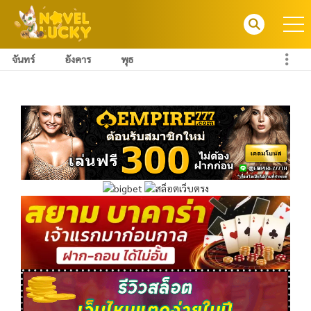
จันทร์
อังคาร
พุธ