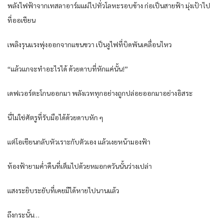
พลังไฟฟ้าจากเทสลาอาร์มแผ่ไปทั่วโลหะรอบข้าง ก่อเป็นสายฟ้า มุ่งเป้าไป
ที่ออเชียน
เพลิงรุนแรงพุ่งออกจากแขนขวา เป็นงูไฟที่บิดพันเคลื่อนไหว
“แล้วแกจะทำอะไรได้ ด้วยดาบที่หักแค่นั้น!”
เดฟเวอร์ตะโกนออกมา พลังเวททุกอย่างถูกปล่อยออกมาอย่างอิสระ
นี่ไม่ใช่ศัตรูที่รับมือได้ด้วยดาบหัก ๆ
แต่โอเชียนกลับหัวเราะกับตัวเอง แล้วเงยหน้ามองฟ้า
ท้องฟ้ายามค่ำคืนที่เต็มไปด้วยหมอกควันนั้นว่างเปล่า
แสงระยิบระยับที่เคยมีได้หายไปนานแล้ว
ถึงกระนั้น…