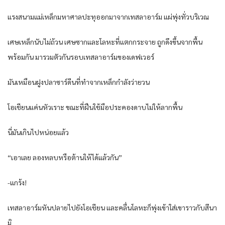
แรงสนามแม่เหล็กมหาศาลปะทุออกมาจากเทสลาอาร์ม แผ่พุ่งทั่วบริเวณ
เศษเหล็กนับไม่ถ้วน เศษซากและโลหะที่แตกกระจาย ถูกดึงขึ้นจากพื้น
พร้อมกัน มารวมตัวกันรอบเทสลาอาร์มของเดฟเวอร์
มันเหมือนฝูงปลาซาร์ดีนที่ทำจากเหล็กกำลังว่ายวน
โอเชียนแค่นหัวเราะ ขณะที่ฝืนใช้มือประคองดาบไม่ให้ลากพื้น
นี่มันเกินไปหน่อยแล้ว
“เอาเลย ลองหลบหรือต้านให้ได้แล้วกัน”
-แกร้ง!
เทสลาอาร์มหันปลายไปยังโอเชียน และคลื่นโลหะก็พุ่งเข้าใส่เขาราวกับสึนา
มิ