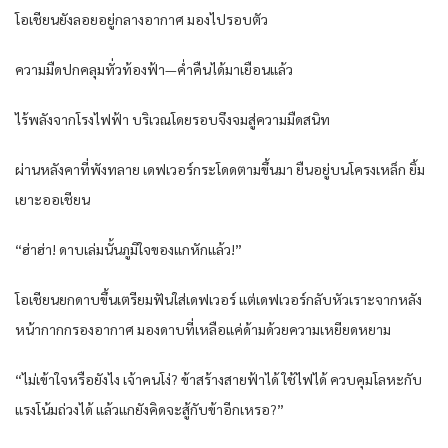
โอเชียนยังลอยอยู่กลางอากาศ มองไปรอบตัว
ความมืดปกคลุมทั่วท้องฟ้า—ค่ำคืนได้มาเยือนแล้ว
ไร้พลังจากโรงไฟฟ้า บริเวณโดยรอบจึงจมสู่ความมืดสนิท
ผ่านหลังคาที่พังทลาย เดฟเวอร์กระโดดตามขึ้นมา ยืนอยู่บนโครงเหล็ก ยิ้ม
เยาะออเชียน
“ฮ่าฮ่า! ดาบเล่มนั้นภูมิใจของแกหักแล้ว!”
โอเชียนยกดาบขึ้นเตรียมฟันใส่เดฟเวอร์ แต่เดฟเวอร์กลับหัวเราะจากหลัง
หน้ากากกรองอากาศ มองดาบที่เหลือแค่ด้ามด้วยความเหยียดหยาม
“ไม่เข้าใจหรือยังไง เจ้าคนโง่? ข้าสร้างสายฟ้าได้ ใช้ไฟได้ ควบคุมโลหะกับ
แรงโน้มถ่วงได้ แล้วแกยังคิดจะสู้กับข้าอีกเหรอ?”