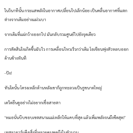
ในวินาทีนั้น กระแสพลังในอากาศเปลี่ยนไปเล็กน้อย เป็นคลื่นอากาศที่แตก
ต่างจากเดิมอย่างแผ่วเบา
จากเดิมที่แผ่กว้างออกไป มันกลับรวมศูนย์ไปยังจุดเดียว
การตัดสินใจเกิดขึ้นฉับไว การเคลื่อนไหวเร็วกว่าเดิม โอเชียนพุ่งตัวหลบออก
ด้านข้างทันที
-ปัง!
ทันใดนั้น โครงเหล็กด้านหลังเขาก็ถูกทะลวงเป็นรูขนาดใหญ่
เดวิดยืนดูอย่างไม่อยากเชื่อสายตา
‘หมอนั่นบีบขอบเขตสนามแม่เหล็กให้แคบที่สุด แล้วเพิ่มพลังจนถึงขีดสุด!’
เทสลาอาร์มคือสิ่งที่หลายคนพูดถึงในตำนาน