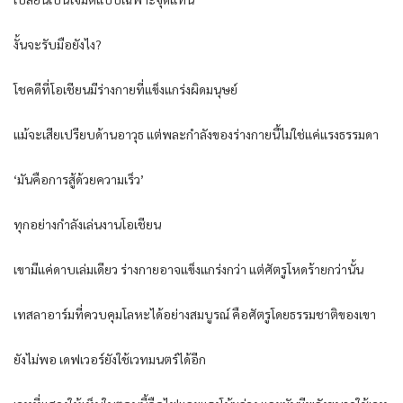
งั้นจะรับมือยังไง?
โชคดีที่โอเชียนมีร่างกายที่แข็งแกร่งผิดมนุษย์
แม้จะเสียเปรียบด้านอาวุธ แต่พละกำลังของร่างกายนี้ไม่ใช่แค่แรงธรรมดา
‘มันคือการสู้ด้วยความเร็ว’
ทุกอย่างกำลังเล่นงานโอเชียน
เขามีแค่ดาบเล่มเดียว ร่างกายอาจแข็งแกร่งกว่า แต่ศัตรูโหดร้ายกว่านั้น
เทสลาอาร์มที่ควบคุมโลหะได้อย่างสมบูรณ์ คือศัตรูโดยธรรมชาติของเขา
ยังไม่พอ เดฟเวอร์ยังใช้เวทมนตร์ได้อีก