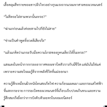
เสื้อคลุมสีทรายของเขาปลิวไหวอย่างรุนแรงจากแรงมหาศาลของเวทมนตร์
“ไม่คิดจะไล่ตามพวกนั้นเหรอ?”
“ฆ่าแกก่อนแล้วค่อยตามไปก็ยังไม่สาย”
“ช่างเป็นคำพูดที่อวดดีเสียจริง”
“แล้วแกคิดว่าแกจะรับมือความโกรธของกูคนเดียวได้งั้นเหรอ?”
แสงแดงในหน้ากากกรองอากาศของเขาบิดตัวราวกับมีชีวิต แต่มันไม่ใช่แค่
เพราะความสะใจผมรู้ดีจากพลังชีวิตที่แผ่ออกมา
ความรู้สึกเหมือนผิวหนังโดนสะเก็ดไฟ ความร้อนแผดเผา และกระแสไฟฟ้า
ที่แตกกระจาย การระเบิดของเวทมนตร์ที่เกือบเจ็บปวดเกินทน และความ
รู้สึกสมจริงยิ่งกว่าการบังคับตัวละครในจอมอนิเตอร์