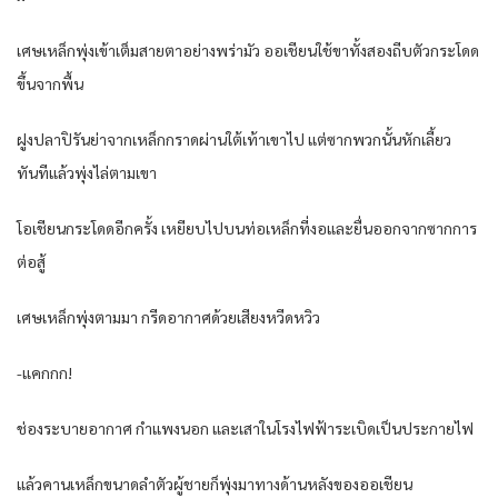
เศษเหล็กพุ่งเข้าเต็มสายตาอย่างพร่ามัว ออเชียนใช้ขาทั้งสองถีบตัวกระโดด
ขึ้นจากพื้น
ฝูงปลาปิรันย่าจากเหล็กกราดผ่านใต้เท้าเขาไป แต่ซากพวกนั้นหักเลี้ยว
ทันทีแล้วพุ่งไล่ตามเขา
โอเชียนกระโดดอีกครั้ง เหยียบไปบนท่อเหล็กที่งอและยื่นออกจากซากการ
ต่อสู้
เศษเหล็กพุ่งตามมา กรีดอากาศด้วยเสียงหวีดหวิว
-แคกกก!
ช่องระบายอากาศ กำแพงนอก และเสาในโรงไฟฟ้าระเบิดเป็นประกายไฟ
แล้วคานเหล็กขนาดลำตัวผู้ชายก็พุ่งมาทางด้านหลังของออเชียน