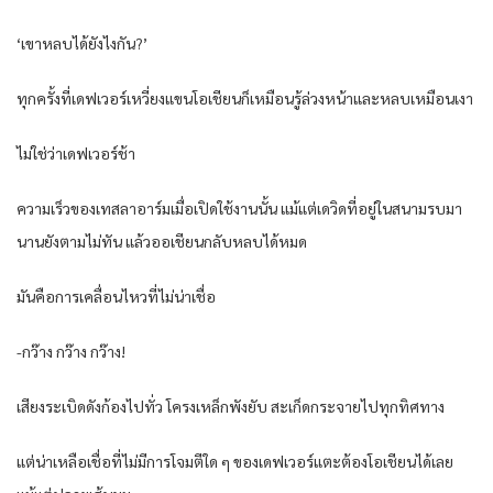
‘เขาหลบได้ยังไงกัน?’
ทุกครั้งที่เดฟเวอร์เหวี่ยงแขนโอเชียนก็เหมือนรู้ล่วงหน้าและหลบเหมือนเงา
ไม่ใช่ว่าเดฟเวอร์ช้า
ความเร็วของเทสลาอาร์มเมื่อเปิดใช้งานนั้น แม้แต่เดวิดที่อยู่ในสนามรบมา
นานยังตามไม่ทัน แล้วออเชียนกลับหลบได้หมด
มันคือการเคลื่อนไหวที่ไม่น่าเชื่อ
-กว๊าง กว๊าง กว๊าง!
เสียงระเบิดดังก้องไปทั่ว โครงเหล็กพังยับ สะเก็ดกระจายไปทุกทิศทาง
แต่น่าเหลือเชื่อที่ไม่มีการโจมตีใด ๆ ของเดฟเวอร์แตะต้องโอเชียนได้เลย