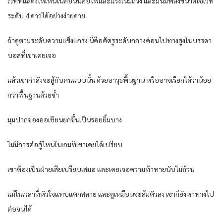
เวทที่แสดงให้เห็นในตอนนี้คือไฟและแรงโน้มถ่วง และมันมีพลังขนาดใช้เวท
ระดับ 4 ดาวได้อย่างง่ายดาย
ถ้าดูตามระดับความแข็งแกร่ง นี่คือศัตรูระดับกลางค่อนไปทางสูงในบรรดา
บอสที่เขาเคยเจอ
แล้วเขากำลังจะสู้กับคนแบบนั้น ด้วยอาวุธพื้นฐาน หรืออาจเรียกได้ว่าน้อย
กว่าพื้นฐานด้วยซ้ำ
มุมปากของออเชียนยกขึ้นเป็นรอยยิ้มบาง
ไม่มีการต่อสู้ไหนในเกมที่เขาเคยได้เปรียบ
เขาต้องเป็นฝ่ายเสียเปรียบเสมอ และเคยเจอความท้าทายนับไม่ถ้วน
แม้ในเวลาที่หัวใจแทบแตกสลาย และดูเหมือนจะล้มตัวลง เขาก็ยังหาทางไป
ต่อจนได้