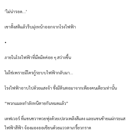
‘ไม่น่ารอด…’
เขาตั้งสติแล้วรีบมุ่งหน้าออกจากโรงไฟฟ้า
•
ภายในโรงไฟฟ้าที่มืดมิดค่อย ๆ สว่างขึ้น
ไม่ใช่เพราะมีใครกู้ระบบไฟฟ้ากลับมา…
โรงไฟฟ้าอาบไปด้วยแสงจ้า ซึ่งมีต้นตอมาจากเพียงคนเดียวเท่านั้น
“พวกแมลงกำลังหนีตายกันหมดแล้ว”
เดฟเวอร์ ที่แขนขวาพวยพุ่งด้วยเปลวเพลิงสีแดง และแขนซ้ายแผ่กระแส
ไฟฟ้าสีฟ้า จ้องมองออเชียนด้วยแววตาเกรี้ยวกราด