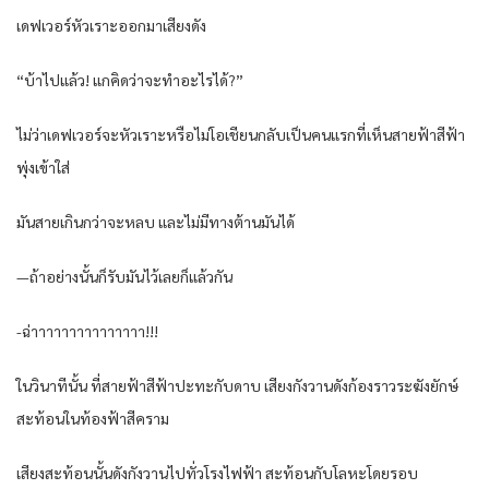
เดฟเวอร์หัวเราะออกมาเสียงดัง
“บ้าไปแล้ว! แกคิดว่าจะทำอะไรได้?”
ไม่ว่าเดฟเวอร์จะหัวเราะหรือไม่โอเชียนกลับเป็นคนแรกที่เห็นสายฟ้าสีฟ้า
พุ่งเข้าใส่
มันสายเกินกว่าจะหลบ และไม่มีทางต้านมันได้
—ถ้าอย่างนั้นก็รับมันไว้เลยก็แล้วกัน
-ฉ่าาาาาาาาาาาาาาา!!!
ในวินาทีนั้น ที่สายฟ้าสีฟ้าปะทะกับดาบ เสียงกังวานดังก้องราวระฆังยักษ์
สะท้อนในท้องฟ้าสีคราม
เสียงสะท้อนนั้นดังกังวานไปทั่วโรงไฟฟ้า สะท้อนกับโลหะโดยรอบ