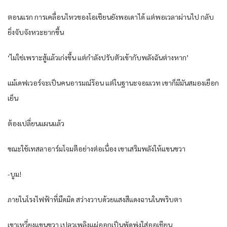
ตอนแรก การเคลื่อนไหวของโอเชียนยังพอเดาได้ แต่พอเวลาผ่านไป กลับ
ยิ่งจับจังหวะยากขึ้น
‘ไม่ใช่เพราะสู้แล้วเก่งขึ้น แต่กำลังปรับตัวเข้ากับพลังฉันต่างหาก’
แม้เดฟเวอร์จะเป็นคนอารมณ์ร้อน แต่ในฐานะจอมเวท เขาก็มีมันสมองเยือก
เย็น
ต้องเปลี่ยนแผนแล้ว
ขณะใช้เทสลาอาร์มโจมตีอย่างต่อเนื่อง เขาเสริมพลังให้แขนขวา
-บูม!
ภายในโรงไฟฟ้าที่มืดมิด สว่างวาบด้วยแสงสีแดงฉานในพริบตา
เขาเหวี่ยงแขนขวา เปลวเพลิงแผ่ออกเป็นพัดพุ่งใส่ออเชียน