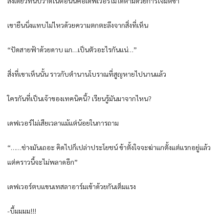
สิ่งเดียวที่นับว่าดีในตอนนี้คือเดฟเวอร์ไม่ได้ตามด้วยการโจมตีซ้ำ
เขายืนนิ่งแทบไม่ไหวด้วยความตกตะลึงจากสิ่งที่เห็น
“ปัดสายฟ้าด้วยดาบ แก…เป็นตัวอะไรกันแน่…”
สิ่งที่เขาเห็นนั้น ราวกับตำนานโบราณที่สูญหายไปนานแล้ว
ใครกันที่เป็นเจ้าของเทคนิคนี้? เรียนรู้มันมาจากไหน?
เดฟเวอร์ไม่เสียเวลาแม้แต่น้อยในการถาม
“……ช่างมันเถอะ คิดไปก็เปล่าประโยชน์ ข้าตั้งใจจะฆ่าแกตั้งแต่แรกอยู่แล้ว
แต่คราวนี้จะไม่พลาดอีก”
เดฟเวอร์ตบแขนเทสลาอาร์มเข้าด้วยกันเต็มแรง
-บึ้มมมม!!!