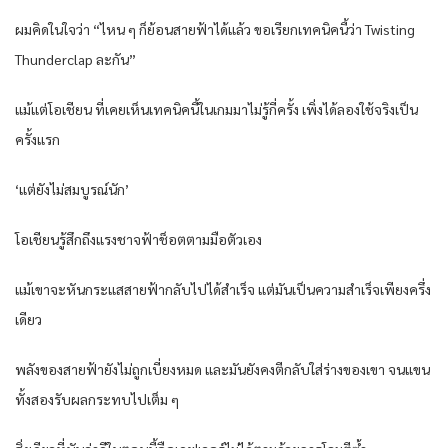
ผมคิดในใจว่า “ไหน ๆ ก็ย้อนสายฟ้าได้แล้ว ขอเรียกเทคนิคนี้ว่า Twisting
Thunderclap ละกัน”
แม้แต่โอเชียน ที่เคยเห็นเทคนิคนี้ในเกมมาไม่รู้กี่ครั้ง เพิ่งได้ลองใช้จริงเป็น
ครั้งแรก
‘แต่ยังไม่สมบูรณ์นัก’
โอเชียนรู้สึกถึงแรงชาจฟ้าช็อตตามมือตัวเอง
แม้เขาจะหันกระแสสายฟ้ากลับไปได้สำเร็จ แต่มันเป็นความสำเร็จเพียงครึ่ง
เดียว
พลังของสายฟ้ายังไม่ถูกเบี่ยงหมด และมันยังคงตีกลับใส่ร่างของเขา จนแขน
ทั้งสองรับผลกระทบไปเต็ม ๆ