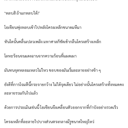
‘หลบสิ ถ้าแกหลบได้!’
โอเชียนพุ่งหลบเข้าไปหลังโครงเหล็กขนาดมหึมา
ทันใดนั้นคลื่นเปลวเพลิง มหาศาลก็ซัดเข้ากลืนโครงสร้างเหล็ก
โลหะร้อนจนแดงฉานจากความร้อนที่แผดเผา
มันทนจุดหลอมเหลวไม่ไหว ขอบของมันเริ่มละลายอย่างช้า ๆ
ยังดีที่การโจมตีนี้กระจายกว้าง ไม่ได้จุดเดียว ไม่อย่างนั้นโครงสร้างทั้งหมดคง
ละลายรวมกันไปแล้ว
ด้วยการประเมินเช่นนี้ โอเชียนจึงเคลื่อนตัวออกจากที่กำบังอย่างรวดเร็ว
โครงเหล็กที่ละลายไปบางส่วนตรงกลางมีรูขนาดใหญ่โหว่