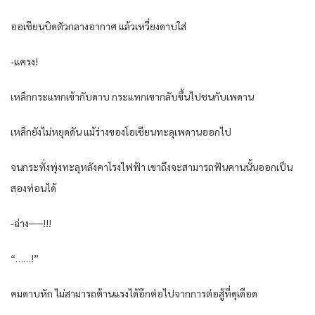
ออเชียนบิดตัวกลางอากาศ แล้วเหวี่ยงดาบใส่
-แครง!
เหล็กกระแทกเข้ากับดาบ กระแทกเขากลับขึ้นไปชนกับเพดาน
เหล็กยังไม่หยุดดัน แม้ร่างของโอเชียนทะลุเพดานออกไป
จนกระทั่งพุ่งทะลุหลังคาโรงไฟฟ้า เขาถึงจะสามารถฟันคานนั้นออกเป็น
สองท่อนได้
-ฉ่าง──!!!
“……!”
คมดาบหัก ไม่สามารถต้านแรงได้อีกต่อไปจากการต่อสู้ที่ดุเดือด