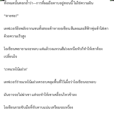
ทั้งหมดนั้นตอกย้ำว่า—การที่ผมถือดาบอยู่ตอนนี้ ไม่ใช่ความฝัน
“ตายซะ!”
เดฟเวอร์ยิงพลังจากแขนทั้งสองเข้าหาออเชียน สีแดงและสีฟ้าพุ่งเข้าใส่เขา
ด้วยความเร็วสูง
โอเชียนพยายามจะหลบ แต่แล้ววงแหวนสีม่วงเหนือหัวก็ทำให้เขาต้อง
เปลี่ยนใจ
‘เวทแรงโน้มถ่วง’
เดฟเวอร์ร่ายแรงโน้มถ่วงครอบคลุมพื้นที่ไว้เผื่อว่าโอเชียนจะหลบ
มันอาจจะไม่ฆ่าเขา แต่จะทำให้เขาเคลื่อนไหวช้าลง
โอเชียนกระชับมือที่จับดาบแน่น เตรียมจะเหวี่ยง