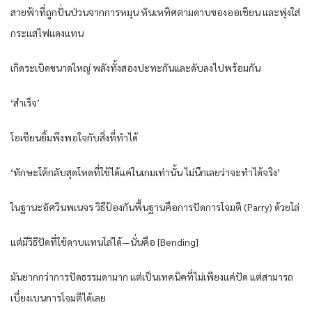
สายฟ้าที่ถูกปั่นป่วนจากการหมุน หันเหทิศตามดาบของออเชียน และพุ่งใส่
กระแสไฟแดงแทน
เกิดระเบิดขนาดใหญ่ พลังทั้งสองปะทะกันและดับลงไปพร้อมกัน
‘สำเร็จ’
โอเชียนยิ้มพึงพอใจกับสิ่งที่ทำได้
‘ทักษะโต้กลับสุดโหดที่ใช้ได้แค่ในเกมเท่านั้น ไม่นึกเลยว่าจะทำได้จริง’
ในฐานะอัศวินพเนจร วิธีป้องกันพื้นฐานคือการปัดการโจมตี (Parry) ด้วยโล่
แต่มีวิธีปัดที่ใช้ดาบแทนโล่ได้—นั่นคือ [Bending]
มันยากกว่าการปัดธรรมดามาก แต่เป็นเทคนิคที่ไม่เพียงแค่ปัด แต่สามารถ
เบี่ยงเบนการโจมตีได้เลย