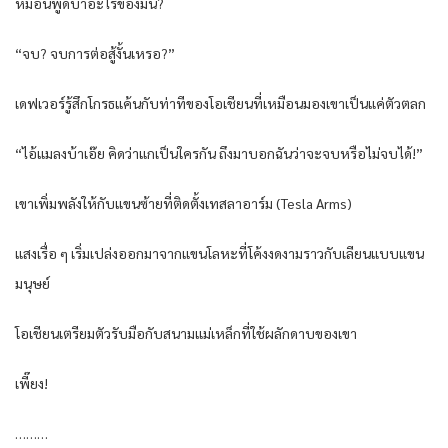
หมอนี่พูดบ้าอะไรของมัน?
“จบ? จบการต่อสู้งั้นเหรอ?”
เดฟเวอร์รู้สึกโกรธแค้นกับท่าทีของโอเชียนที่เหมือนมองเขาเป็นแค่ตัวตลก
“ไอ้แมลงบ้าเอ๊ย คิดว่าแกเป็นใครกัน ถึงมาบอกฉันว่าจะจบหรือไม่จบได้!”
เขาเพิ่มพลังให้กับแขนซ้ายที่ติดตั้งเทสลาอาร์ม (Tesla Arms)
แสงเรื่อ ๆ เริ่มเปล่งออกมาจากแขนโลหะที่โค้งงดงามราวกับเลียนแบบแขน
มนุษย์
โอเชียนเตรียมตัวรับมือกับสนามแม่เหล็กที่ใช้ผลักดาบของเขา
เพี๊ยง!
………