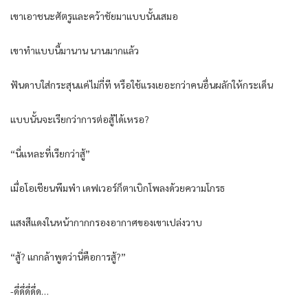
เขาเอาชนะศัตรูและคว้าชัยมาแบบนั้นเสมอ
เขาทำแบบนี้มานาน นานมากแล้ว
ฟันดาบใส่กระสุนแค่ไม่กี่ที หรือใช้แรงเยอะกว่าคนอื่นผลักให้กระเด็น
แบบนั้นจะเรียกว่าการต่อสู้ได้เหรอ?
“นี่แหละที่เรียกว่าสู้”
เมื่อโอเชียนพึมพำ เดฟเวอร์ก็ตาเบิกโพลงด้วยความโกรธ
แสงสีแดงในหน้ากากกรองอากาศของเขาเปล่งวาบ
“สู้? แกกล้าพูดว่านี่คือการสู้?”
-ดึ่ดึ่ดึ่ดึ่ด…