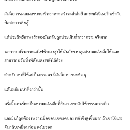
มันคือการผสมผสานของวิทยาศาสตร์ เทคโนโลยี และพลังอีเธอริกเข้ากับ
ศิลปะการต่อสู้
แต่ประสิทธิภาพจริงของมันกลับถูกประเมินต่ำกว่าความจริงมาก
นอกจากสร้างกระแสไฟฟ้าแรงสูงได้ มันยังควบคุมสนามแม่เหล็กได้ และ
สามารถปรับทั้งพิสัยและพลังได้ด้วย
สำหรับคนที่ใช้แค่ปืนธรรมดา นี่มันคือหายนะชัด ๆ
แต่โอเชียนน่าทึ่งกว่านั้น
ครั้งนี้ แทนที่จะฝืนสนามแม่เหล็กที่ยิงมา เขากลับใช้การหลบหลีก
และมันก็ถูกต้อง เพราะเมื่อขอบเขตแคบลง พลังจึงสูงขึ้นมาก ถ้าเขาใช้แรง
ดันกลับเหมือนก่อน คงไม่รอด