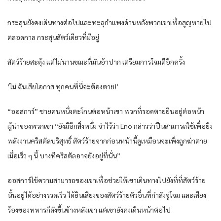
กระสุนยังคงเดินทางต่อไปและทะลุกำแพงด้านหลังพวกเขาเพื่อสูญหายไป
ตลอดกาล กระสุนสัตว์เดียวที่มีอยู่
สัตว์ร้ายสะดุ้ง แต่ไม่นานขณะที่มันอ้าปาก เตรียมการโจมตีอีกครั้ง
‘ไม่ ฉันเสียโอกาส ทุกคนที่นี่จะต้องตาย!’
“ออสการ์” ชายคนหนึ่งตะโกนต่อหน้าเขา พวกที่รอดตายยืนอยู่ต่อหน้า
ผู้นำของพวกเขา “ยังมีอีกสิ่งหนึ่ง จำไว้ว่า Eno กล่าวว่าปืนสามารถใช้เพื่อยิง
พลังงานคริสตัลบริสุทธิ์ สัตว์ร้ายจากก่อนหน้านี้ดูเหมือนจะเพิ่งถูกฆ่าตาย
เมื่อเร็ว ๆ นี้ บางทีคริสตัลอาจยังอยู่ที่นั่น”
ออสการ์ใช้ความสามารถของเขาเพื่อช่วยให้เขาเดินทางไปยังที่ที่สัตว์ร้าย
นั้นอยู่ได้อย่างรวดเร็ว ได้ยินเสียงของสัตว์ร้ายตัวอื่นที่กำลังจู่โจม และเสียง
ร้องของทหารก็ดังขึ้นข้างหลังเขา แต่เขายังคงเดินหน้าต่อไป