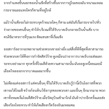
จากกำแพงชั้นนอกของน้ำแข็งที่สร้างขึ้นจากการจู่โจมของมัน หนามแหลม
กระจายและแทงใครก็ตามที่อยู่ใกล้
แม้ว่าน้ำแข็งจะไม่กระทบจุดร้ายแรงใดๆ ก็ตาม แต่มันก็เริ่มกระจายไปทั่ว
ร่างกายของคนอื่นๆ ทำให้บริเวณที่ได้รับบาดเจ็บกลายเป็นน้ำแข็ง บาง
คนใช้มาตรการที่รุนแรง ตัดแขนขาที่เริ่มแข็ง
ออสการ์อยากจะพยายามช่วยพวกเขาอย่างยิ่ง แต่สิ่งที่ดีที่สุดที่เขาสามารถ
ช่วยพวกเขาได้คือการกำจัดสัตว์ร้าย ดูเหมือนว่าอาการบาดเจ็บจะส่งผลก
ระทบอย่างมาก ทุกครั้งที่โจมตีด้วยความสามารถนั้น มันจะดูเหนื่อยและมี
เลือดไหลออกจากบาดแผลมากขึ้น
ไม่เพียงแค่ออสการ์ แต่คนอื่นๆ ที่ไม่ได้รับบาดเจ็บรู้ว่านี่เป็นโอกาสที่พวก
เขาจะได้โจมตี ขว้างก้อนหิน ใช้อาวุธของพวกเขา และอื่นๆ อีกมากมาย พวก
เขาทั้งหมดเริ่มโจมตีสัตว์ร้าย เมื่อวัตถุบินเข้ามาใกล้ มันอ้าปากอีกครั้งและส่ง
เสียงร้องโหยหวน ทำให้เกิดเสียงกรีดร้องอันแหลมคม