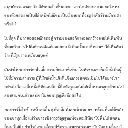
มนุษย์ธรรมดาเลย ปีกสีดำสองปีกยื่นออกมาจากไหล่ของเธอ และครึ่งบน
ของหัวของเธอเป็นสีดำสนิทไม่มีขน เป็นเรื่องยากที่จะดูว่าสัตว์ร้ายมีดวงตา
หรือไม่
ในที่สุด ที่ปากของเธอมักจะอยู่ กรามของเธอก็กางออกกว้าง เผยให้เห็นฟัน
ที่คมกริบยาวไปถึงด้านหลังแก้มของเธอ นี่เป็นครั้งแรกที่พวกเขาได้เห็นสัตว์
ร้ายที่มีรูปร่างเหมือนมนุษย์
มันทำให้ออสการ์ตกใจเมื่อความคิดแรกที่เข้ามาในหัวของเขาคือถ้านี่เป็นผู้
ใช้ที่มีความสามารถ ผู้ที่มีพลังน้ำแข็งที่แข็งแกร่ง แต่จะเป็นไปได้อย่างไร?
อย่างไรก็ตาม สิ่งหนึ่งที่ชัดเจนคือ นี่คือศัตรูและไม่ใช่เพื่อน เขาสูญเสียคนไป
สองสามคนแล้ว และเขาไม่อยากสูญเสียอีกต่อไป
ออสการ์วิ่งไปข้างหน้าคนอื่น ๆ ด้วยมือทั้งสองข้างของเขาพร้อมที่จะใช้พลัง
ของเขาทุกเมื่อ แม้ว่าเขาจะมีอาวุธวิญญาณที่จะยอมให้เขาใช้พื้นได้ แต่คน
อื่นๆ ก็ไม่มี อย่างไรก็ตาม เมื่อเขาใช้ความสามารถของเขากับวัสดุ คนอื่นๆ ก็