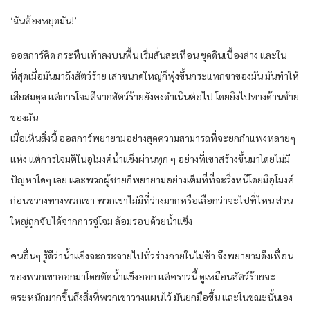
‘ฉันต้องหยุดมัน!’
ออสการ์คิด กระทืบเท้าลงบนพื้น เริ่มสั่นสะเทือน ขุดดินเบื้องล่าง และใน
ที่สุดเมื่อมันมาถึงสัตว์ร้าย เสาขนาดใหญ่ก็พุ่งขึ้นกระแทกขาของมัน มันทำให้
เสียสมดุล แต่การโจมตีจากสัตว์ร้ายยังคงดำเนินต่อไป โดยยิงไปทางด้านซ้าย
ของมัน
เมื่อเห็นสิ่งนี้ ออสการ์พยายามอย่างสุดความสามารถที่จะยกกำแพงหลายๆ
แห่ง แต่การโจมตีในอุโมงค์น้ำแข็งผ่านทุก ๆ อย่างที่เขาสร้างขึ้นมาโดยไม่มี
ปัญหาใดๆ เลย และพวกผู้ชายก็พยายามอย่างเต็มที่ที่จะวิ่งหนีโดยมีอุโมงค์
ก่อนขวางทางพวกเขา พวกเขาไม่มีที่ว่างมากหรือเลือกว่าจะไปที่ไหน ส่วน
ใหญ่ถูกจับได้จากการจู่โจม ล้อมรอบด้วยน้ำแข็ง
คนอื่นๆ รู้ดีว่าน้ำแข็งจะกระจายไปทั่วร่างกายในไม่ช้า จึงพยายามดึงเพื่อน
ของพวกเขาออกมาโดยตัดน้ำแข็งออก แต่คราวนี้ ดูเหมือนสัตว์ร้ายจะ
ตระหนักมากขึ้นถึงสิ่งที่พวกเขาวางแผนไว้ มันยกมือขึ้น และในขณะนั้นเอง