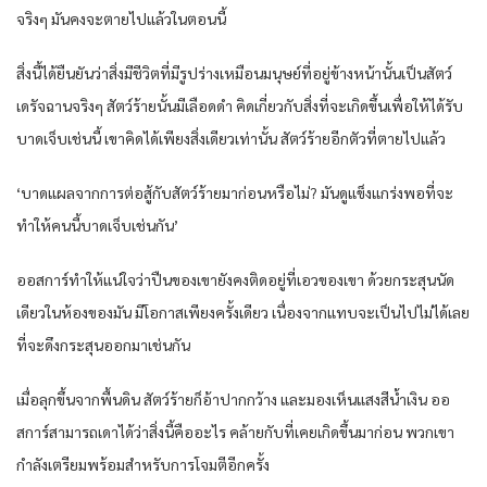
จริงๆ มันคงจะตายไปแล้วในตอนนี้
สิ่งนี้ได้ยืนยันว่าสิ่งมีชีวิตที่มีรูปร่างเหมือนมนุษย์ที่อยู่ข้างหน้านั้นเป็นสัตว์
เดรัจฉานจริงๆ สัตว์ร้ายนั้นมีเลือดดำ คิดเกี่ยวกับสิ่งที่จะเกิดขึ้นเพื่อให้ได้รับ
บาดเจ็บเช่นนี้ เขาคิดได้เพียงสิ่งเดียวเท่านั้น สัตว์ร้ายอีกตัวที่ตายไปแล้ว
‘บาดแผลจากการต่อสู้กับสัตว์ร้ายมาก่อนหรือไม่? มันดูแข็งแกร่งพอที่จะ
ทำให้คนนี้บาดเจ็บเช่นกัน’
ออสการ์ทำให้แน่ใจว่าปืนของเขายังคงติดอยู่ที่เอวของเขา ด้วยกระสุนนัด
เดียวในห้องของมัน มีโอกาสเพียงครั้งเดียว เนื่องจากแทบจะเป็นไปไม่ได้เลย
ที่จะดึงกระสุนออกมาเช่นกัน
เมื่อลุกขึ้นจากพื้นดิน สัตว์ร้ายก็อ้าปากกว้าง และมองเห็นแสงสีน้ำเงิน ออ
สการ์สามารถเดาได้ว่าสิ่งนี้คืออะไร คล้ายกับที่เคยเกิดขึ้นมาก่อน พวกเขา
กำลังเตรียมพร้อมสำหรับการโจมตีอีกครั้ง