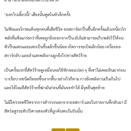
‘ออกไปเดี๋ยวนี้!’ เสียงนั้นพูดในหัวอีกครั้ง
ไม่ฟังและโกรธแค้นทุกคนที่เสียชีวิต ออสการ์ยกปืนขึ้นอีกครั้งแล้วเหนี่ยวไก
พลังที่แข็งแกร่งกว่าที่เคยถูกยิงออกจากปืน มันไม่สามารถเก็บพลังไว้ได้จน
ตัวปืนแตกและแตกเป็นชิ้นเล็กชิ้นน้อย เกิดการระเบิดเล็กน้อย เหวี่ยงออ
สการ์กลับ และลำแสงพลังงานถูกยิงไปทางสัตว์ร้าย
เป็นครั้งแรกที่สัตว์ร้ายดูเหมือนจะใช้ทักษะแปลก ๆ ที่เขาไม่เคยเห็นมาก่อน
บาเรียบางชนิดก็ลอยขึ้นจากพื้น อย่างไรก็ตาม การยิงพลังงานเร็วเกินไป
และได้โจมตีสัตว์ร้ายที่ฆ่ามันก่อนที่มันจะทำได้ มีจุดยืนสุดท้าย
ไม่มีใครรอดชีวิตจากการสำรวจนอกจากออสการ์ และในรายงานที่กลับมา มี
สัตว์อสูรระดับปีศาจสองตัวที่ถูกค้นพบในวันนั้น