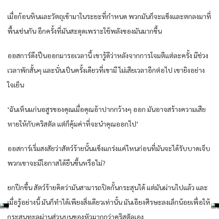
เมื่อก้อนหินและวัตถุเข้ามาในระยะที่กำหนด พวกมันก็จะแข็งและตกลงมาที่
พื้นเช่นกัน อีกครั้งที่มันสะดุดเพราะใช้พลังของมันมากขึ้น
ออสการ์ดึงปืนออกมารอเวลานี้ เขารู้ดีว่าหลังจากการโจมตีแต่ละครั้ง มีช่วง
เวลาพักสั้นๆ และนั่นเป็นครั้งเดียวที่เขามี ไม่เสียเวลาอีกต่อไป เขายิงอย่าง
ใจเย็น
‘ฉันเห็นแก่นอสูรของคุณเมื่อคุณอ้าปากกว้างๆ ออก มันอาจสร้างความเสีย
หายให้กับคริสตัล แต่ก็คุ้มค่าที่จะนำคุณออกไป’
ออสการ์เริ่มสงสัยว่าสัตว์ร้ายนั้นแข็งแกร่งแค่ไหนก่อนที่มันจะได้รับบาดเจ็บ
พวกเขาจะมีโอกาสได้ยืนขึ้นหรือไม่?
ยกปีกขึ้น สัตว์ร้ายคิดว่ามันสามารถปิดกั้นกระสุนได้ แต่มันผ่านไปแล้ว และ
เมื่อรู้อย่างนี้ มันก็ทำได้เพียงสิ่งเดียวเท่านั้น มันเอียงศีรษะลงเล็กน้อยเพื่อให้
กระสุนทะลุผ่านส่วนบนของหัวมากกว่าคริสตัลเอง