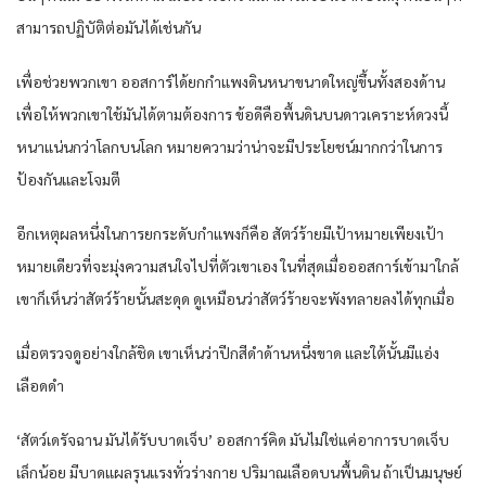
สามารถปฏิบัติต่อมันได้เช่นกัน
เพื่อช่วยพวกเขา ออสการ์ได้ยกกำแพงดินหนาขนาดใหญ่ขึ้นทั้งสองด้าน
เพื่อให้พวกเขาใช้มันได้ตามต้องการ ข้อดีคือพื้นดินบนดาวเคราะห์ดวงนี้
หนาแน่นกว่าโลกบนโลก หมายความว่าน่าจะมีประโยชน์มากกว่าในการ
ป้องกันและโจมตี
อีกเหตุผลหนึ่งในการยกระดับกำแพงก็คือ สัตว์ร้ายมีเป้าหมายเพียงเป้า
หมายเดียวที่จะมุ่งความสนใจไปที่ตัวเขาเอง ในที่สุดเมื่อออสการ์เข้ามาใกล้
เขาก็เห็นว่าสัตว์ร้ายนั้นสะดุด ดูเหมือนว่าสัตว์ร้ายจะพังทลายลงได้ทุกเมื่อ
เมื่อตรวจดูอย่างใกล้ชิด เขาเห็นว่าปีกสีดำด้านหนึ่งขาด และใต้นั้นมีแอ่ง
เลือดดำ
‘สัตว์เดรัจฉาน มันได้รับบาดเจ็บ’ ออสการ์คิด มันไม่ใช่แค่อาการบาดเจ็บ
เล็กน้อย มีบาดแผลรุนแรงทั่วร่างกาย ปริมาณเลือดบนพื้นดิน ถ้าเป็นมนุษย์